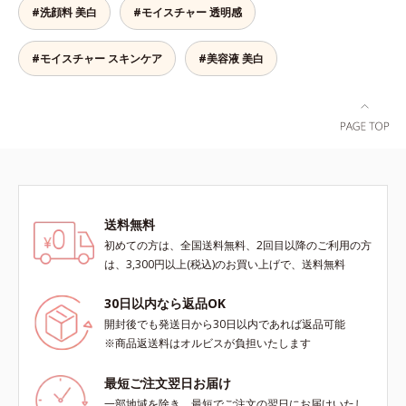
します。*1 年齢を重ねた肌*2 メラ
目指します。*1 メラニンの生成を
ミ・ソバカスが肌表面にあらわれる
#洗顔料 美白
#モイスチャー 透明感
ニンが過剰に生成する状態
抑え、シミ・ソバカスを防ぐ*2 年
こと*2 メラニンの生成を抑え、シ
齢を重ねた肌*3 メラニンが過剰に
ミ・ソバカスを防ぐ*3 うるおいに
生成する状態
よる透明感のある肌*4 日本化粧品
#モイスチャー スキンケア
#美容液 美白
業界で初めてメラニンの第三のルー
トに着目し、日本放射線影響学会第
53回大会で2010年10月に初めて発
表したこと*5 うるおいによる*6 メ
ラノサイトまで*7 L-アスコルビン
酸 2-グルコシド*8 L-アスコルビン
酸 2-グルコシド、パウダルコ樹皮エ
キス、油溶性甘草エキス（2）*9 乾
送料無料
燥など
初めての方は、全国送料無料、2回目以降のご利用の方
は、3,300円以上(税込)のお買い上げで、送料無料
30日以内なら返品OK
開封後でも発送日から30日以内であれば返品可能
※商品返送料はオルビスが負担いたします
最短ご注文翌日お届け
一部地域を除き、最短でご注文の翌日にお届けいたし