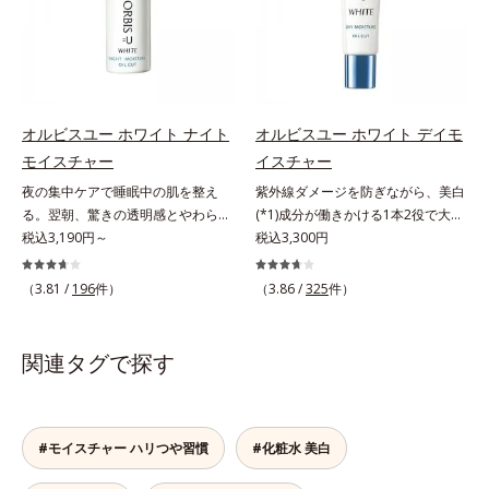
透明感のなさなどの「面」での透明
ローチして、澄みわたる美肌を目指
タイプ（普通肌～乾性肌）*1 γ－グ
感を阻害する原因を引き起こしてい
します。*1 年齢を重ねた肌*2 メラ
ルタミン酸ポリペプチド、２－メタ
ることがわかりました。そこでオル
ニンが過剰に生成する状態*3 メラ
クリロイルオキシエチルホスホリル
ビス ブライト シリーズは「メラニ
ニンの生成を抑え、シミ・ソバカス
コリン・メタクリル酸ブチル共重合
ンにじみ」に着目して「高圧処理ビ
を防ぐ*4 コラーゲン・トリペプチ
体液*2 メラニンの生成を抑え、シ
タミンC(*7)」を採用。肌奥(*6)まで
ド Ｆ
ミ・ソバカスを防ぐ*3 日本化粧品
オルビスユー ホワイト ナイト
オルビスユー ホワイト デイモ
浸透し、シミやソバカスの原因とな
業界で初めてメラニンの第三のルー
モイスチャー
イスチャー
るメラニンの生成を食い止めます。
トに着目し、日本放射線影響学会第
夜の集中ケアで睡眠中の肌を整え
紫外線ダメージを防ぎながら、美白
またオルビス独自成分の「ブライト
53回大会で2010年10月に初めて発
る。翌朝、驚きの透明感とやわらか
(*1)成分が働きかける1本2役で大人
VCコンプレックス(*8)」が、透明感
表したこと*4 うるおいにより透明
さを感じて。若々しく透明感のある
税込3,190円～
の肌を守りぬく。若々しく透明感の
税込3,300円
を阻害する原因(*9)にアプローチし
感のある肌*5 うるおいによる*6 メ
美肌を構成する要素と、年齢肌(*1)
ある美肌を構成する要素と、年齢肌
ます。さらに肌表面のなめらかさや
ラノサイトまで*7 シミ・ソバカス
のメラニン生成にアプローチして、
(*2)のメラニン生成にアプローチし
みずみずしさをサポートするため
（3.81 /
196
件）
（3.86 /
325
件）
が肌表面にあらわれること*8 L-ア
明るくなめらかな肌へ導くスキンケ
て、明るくなめらかな肌へ導くスキ
に、肌荒れ防止有効成分と速効性と
スコルビン酸 2-グルコシド*9 L-ア
アシリーズです。「オルビスユー」
ンケアシリーズです。「オルビスユ
持続性、2種の保湿成分も配合し、
スコルビン酸 2-グルコシド、パウダ
の理論を応用し、全方位的に肌の底
ー」の理論を応用し、全方位的に肌
透明感を包括的にサポート。全方位
関連タグで探す
ルコ樹皮エキス、油溶性甘草エキス
上げを図ります。さらに、シミと年
の底上げを図ります。さらに、シミ
ケアのアプローチによって、肌本来
(2)*10 乾燥など
齢の関係に着目。点在するシミだけ
と年齢の関係に着目。点在するシミ
の輝きを生かして澄み渡る、輝き透
でなく、メラニンが蓄積しがちな年
だけでなく、メラニンが蓄積しがち
明肌を叶えます。L＝さっぱりタイ
齢肌の“メラニンメタボ(*2)”にアプ
な年齢肌の“メラニンメタボ(*3)”に
プ（脂性肌～普通肌）M＝しっとり
#モイスチャー ハリつや習慣
#化粧水 美白
ローチして、澄みわたる美肌を目指
アプローチして、澄みわたる美肌を
タイプ（普通肌～乾性肌）*1 シ