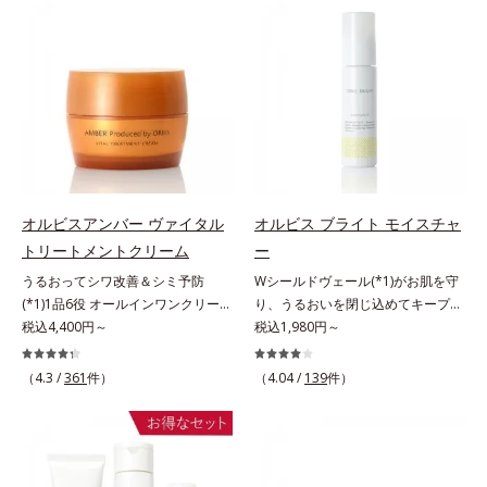
アリン酸デカグリセリル（基剤）*5
ていることの根本原因に着目。加齢
(*2)ツヤ肌”へと整える夜用ジェルパ
感を。効果的なシナジー設計で、あ
角層の範囲内における自社従来品処
とともに現れる年齢サイン(*5)につ
ックです。ぷるぷるジェルを肌にの
なたのエイジングケアを応援しま
方との比較*6 ドクダミエキス、シ
いて研究を進めたところ、弾力感の
せると、シートマスクのようにピタ
す。*1 メラニンの生成を抑え、シ
クロヘキサンジカルボン酸ビスエト
ない状態である「ハリのなさ」や、
ッと密着。水ハリ膜が肌のうるおい
ミ・ソバカスを防ぐ（ウォッシュを
キシジグリコール（保湿）＜使用量
くすみ(*6)などが現れている状態で
をキープしながら、やわらかさをア
除く）*2 オルビス内スキンケアシ
目安＞パール1粒程度＜ご使用ステ
ある「透明感のなさ」が現れること
ップ。美白(*1)と保湿の両方にアプ
リーズの保湿力*3 年齢に応じたお
ップ＞洗顔料 ⇒ 化粧水 ⇒ ザ リン
で大人の肌印象に大きな影響を与え
ローチする「トラネキサム酸-
手入れのこと*4 うるおいによる
クルセラム ⇒ 保湿液＜1商品あたり
ていることが分かりました。そこで
SG(*3)」、肌荒れや日焼けによる肌
*5 乾燥、ハリ・ツヤのなさ*6
の使用回数＞通常サイズ：約90回
オルビスユー ドットシリーズは美
のほてりを予防する「グリチルリチ
乾燥による*7 保湿成分*8 ロニ
（1.5ヵ月程度）ラージサイズ：約
容成分(*7)として「G.D.F.アクティ
ン酸ジカリウム(*4)」など、たっぷ
セラカエルレア果汁、ノバラエキス
オルビスアンバー ヴァイタル
オルビス ブライト モイスチャ
180回（3ヵ月程度）各商品の詳し
ベーター(*8)」を配合。そして、従
りの保湿成分が浸透しやすい肌環境
配合＝うるおいを与えハリと透明感
トリートメントクリーム
ー
い情報は商品ページをご覧くださ
来から配合している美白有効成分
を叶えます。はじめはピタッと密着
に満ちた肌へ導く保湿成分*9 メマ
い。・BEAUTY夏祭りは、こちら
うるおってシワ改善＆シミ予防
Wシールドヴェール(*1)がお肌を守
「トラネキサム酸」を配合しまし
するテクスチャーは、肌になじむご
ツヨイグサ抽出液、スイカズラエキ
(*1)1品6役 オールインワンクリー
り、うるおいを閉じ込めてキープす
た。さらに、シリーズ共通の美容成
とにもっちり質感に、最後はなめら
ス配合＝角層のすみずみまで水分・
ム。オルビスアンバーは、いつも⾃
税込4,400円～
る美白(*2)保湿液。業界初(*3)知見
税込1,980円～
分(*7)「GLルートブースター(*9)」
かな水膜へと3変化。普段の保湿液
油分を保ち、ハリ・ツヤを与える保
然体で美しくありたいと願う⼤⼈世
「メラニンの第三のルート」である
を配合することで、肌のふっくら感
をこのジェルにおきかえて塗って眠
湿成分*10 気持ちのこと
代に寄り添うブランドです。年齢印
「横のひろがり」に着目して、全方
や透明感を叶えます。美白ケアしな
るだけで、うるおいながらもベタつ
（4.3 /
361
件）
（4.04 /
139
件）
象研究に基づいた肌サイエンスで、
位から透明肌(*4)を目指すブライト
がら多角的なエイジングケアが叶う
かず、透明感のあるうるぷる肌へと
複合的なお悩みにアプローチ。大人
ニングケア(*5)シリーズです。受け
シリーズに。3ステップで上向き
リカバリーします。*1 メラニンの
世代の肌に向き合い、手軽なお手入
てしまった紫外線ダメージをきっか
(*10)のハリと透明感を。効果的な
生成を抑え、シミ・ソバカスを防ぐ
れで賢いケアを。ライフスタイルに
けに、肌深く(*6)では「メラニンに
シナジー設計で、あなたのエイジン
*2 美白（メラニンの生成を抑え、
なじむ、若々しい印象(*2)作りのサ
じみ(*7)」が発現。シミやそばかす