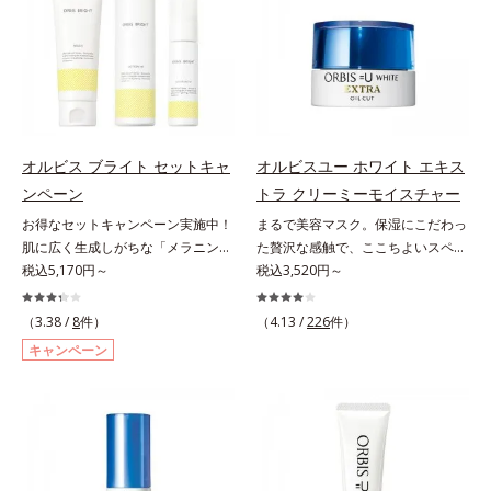
グケアを応援します。*1 メラニン
シミ・ソバカスを防ぐ）と保湿のこ
ポートをします。オルビスアンバー
という「点」だけでなく、透明感の
の生成を抑え、シミ・ソバカスを防
と*3 明るく澄んだ肌を目指す保湿
ヴァイタルトリートメントクリーム
なさなどの「面」での透明感を阻害
ぐ（ウォッシュ除く）*2 オルビス
成分と、メラニンの生成を抑え、シ
「オルビスアンバー ヴァイタルト
する原因を引き起こしていることが
内スキンケアシリーズの保湿力*3
ミ・ソバカスを防ぐ美白有効成分を
リートメントクリーム」は、1品
わかりました。そこでオルビス ブ
年齢に応じたお手入れのこと*4 う
組み合わせた複合成分*4 グリチル
で、化粧水、クリーム、シワ改善・
ライト シリーズは「メラニンにじ
るおいによる*5 乾燥、ハリ・ツヤ
リチン酸2K各商品の詳しい情報は商
美白(*1)美容液、乳液・保湿液、ネ
み」に着目して「高圧処理ビタミン
のなさ*6 乾燥による*7 保湿成分*8
品ページをご覧ください。・
ッククリーム(*3)、パックの6役を
C(*8)」を採用。肌奥(*6)まで浸透
ロニセラカエルレア果汁、ノバラエ
BEAUTY夏祭りは、こちら
オルビス ブライト セットキャ
オルビスユー ホワイト エキス
担い、複合的にアプローチ。Wナイ
し、シミやソバカスの原因となるメ
キス配合＝うるおいを与えハリと透
ンペーン
トラ クリーミーモイスチャー
アシン(*4)によるシワ改善・シミ予
ラニンの生成を食い止めます。また
明感に満ちた肌へ導く保湿成分*9
お得なセットキャンペーン実施中！
まるで美容マスク。保湿にこだわっ
防に加え、複合成分コラーゲンコン
オルビス独自成分の「ブライトVC
メマツヨイグサ抽出液、スイカズラ
肌に広く生成しがちな「メラニンに
た贅沢な感触で、ここちよいスペシ
プレックスSPが肌のハリを徹底サポ
コンプレックス(*9)」が、透明感を
エキス配合＝角層のすみずみまで水
じみ(*1)」の原因をブロック(*2)！
税込5,170円～
ャルケアを。若々しく透明感のある
税込3,520円～
ート。肌なじみのよいクリーム構造
阻害する原因(*10)にアプローチし
分・油分を保ち、ハリ・ツヤを与え
澄み渡る輝き透明肌(*3)へ。業界初
美肌を構成する要素と、年齢肌(*1)
で角層まで保湿成分が浸透し、うる
ます。さらに肌表面のなめらかさや
る保湿成分*10 気持ちのこと各商品
(*4)知見「メラニンの第三のルー
のメラニン生成にアプローチして、
おいをギュッと閉じ込めます。洗顔
（3.38 /
8
件）
みずみずしさをサポートするため
（4.13 /
226
件）
の詳しい情報は商品ページをご覧く
ト」である「横のひろがり」に着目
明るくなめらかな肌へ導くスキンケ
の後、これ1品だけでマルチにケ
に、肌荒れ防止有効成分と速効性と
ださい。・BEAUTY夏祭りは、こち
キャンペーン
して、全方位から透明肌を目指すブ
アシリーズです。「オルビスユー」
ア。うるおいのベールで守られた、
持続性、2種の保湿成分も配合し、
ら
ライトニングケア(*5)シリーズで
の理論を応用し、全方位的に肌の底
ハリ感のあるなめらかな肌を叶えま
透明感を包括的にサポート。全方位
す。受けてしまった紫外線ダメージ
上げを図ります。さらに、シミと年
す。*1 メラニンの生成を抑え、シ
ケアのアプローチによって、肌本来
をきっかけに、肌深く(*6)では「メ
齢の関係に着目。点在するシミだけ
ミ・ソバカスを防ぐ*2 肌にハリを
の輝きを生かして澄み渡る、輝き透
ラニンにじみ(*1)」が発現。シミや
でなく、メラニンが蓄積しがちな年
与え若々しい印象*3 首のうるおい
明肌を叶えます。L＝さっぱりタイ
ソバカスという「点」だけでなく、
齢肌の“メラニンメタボ(*2)”にアプ
ケアとして*4 ナイアシンアミド
プ（脂性肌～普通肌）M＝しっとり