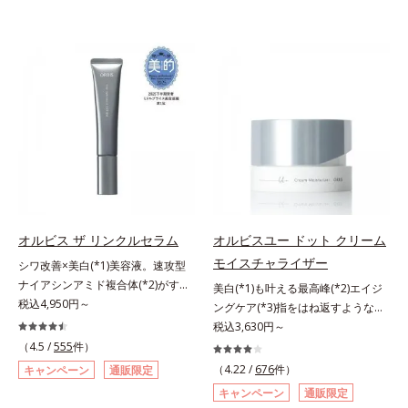
オルビス ザ リンクルセラム
オルビスユー ドット クリーム
モイスチャライザー
シワ改善×美白(*1)美容液。速攻型
ナイアシンアミド複合体(*2)がすば
美白(*1)も叶える最高峰(*2)エイジ
やく浸透(*3)。ピンと、パッと。大
税込4,950円～
ングケア(*3)指をはね返すような弾
人の肌にハリ感を。シワ改善×美白
力感が宿るハリ感 濃密フィットク
税込3,630円～
(*1)美容液。ポーラ化成 研究所の独
リーム。ハリも透明感(*4)も結果主
（4.5 /
555
件）
自研究で見出した、速攻型ナイアシ
義。年齢サイン(*5)の因子に着目し
（4.22 /
676
件）
キャンペーン
通販限定
ンアミド複合体(*2)と浸透サポート
た肌科学エイジングケア(*3)シリー
キャンペーン
通販限定
成分(*4)を配合。シワ改善・美白の
ズ。オルビスユー ドットシリーズ