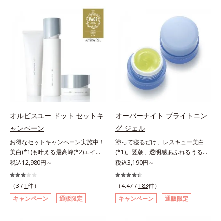
有効成分「ナイアシンアミド」の浸
は、年齢による肌悩み一つ一つを対
透スピードがアップ(*5)し、浸透し
処するのではなく、肌で起きている
にくい大人肌の深く(*3)まで素早く
ことの根本原因に着目。加齢ととも
届けます。真皮のコラーゲン産生を
に現れる年齢サインについて研究を
促進し、年齢とともに刻まれる深い
進めたところ、弾力感のない状態で
悩みのシワを改善しながら、過剰な
ある「ハリのなさ」や、くすみ(*6)
メラニン生成を防ぎ未来のシミ・ソ
などが現れている状態である「透明
バカスを予防します。さらに独自研
感のなさ」が、大人の肌印象に大き
究に基づいた浸透型ハリ保湿成分
な影響を与えていることがわかりま
(*6)で大人肌にハリ感をプラス。す
した。そこでオルビスユー ドット
るっと伸び広がるテクスチャー
シリーズは美容成分(*7)として
オルビスユー ドット セットキ
オーバーナイト ブライトニン
で、"顔全体にご使用いただける設
「G.D.F.アクティベーター(*8)」を
ャンペーン
グ ジェル
計"。見えているシワはもちろん、
配合。そして、従来から配合してい
自分では気づきにくい死角のシワの
お得なセットキャンペーン実施中！
塗って寝るだけ、レスキュー美白
る美白(*1)有効成分「トラネキサム
改善にも効果を発揮します。*1 メ
美白(*1)も叶える最高峰(*2)エイジ
(*1)。翌朝、透明感あふれるうるぷ
酸」を配合しました。さらに、シリ
ラニンの生成を抑え、シミ・ソバカ
ングケア(*3)。ハリも透明感(*4)も
税込12,980円～
る肌を叶える、お守り涼感ジェルパ
税込3,190円～
ーズ共通の美容成分「GLルートブ
スを防ぐ*2 ナイアシンアミド（有
結果主義。年齢サイン(*5)の因子に
ック。紫外線を浴びた日の夜は、ひ
ースター(*9)」を配合することで、
効成分）、水添大豆リン脂質、フィ
着目した肌科学エイジングケア(*3)
んやり気持ちいいジェルでお肌をレ
肌のふっくら感や透明感を叶えま
（3 /
1
件）
（4.47 /
183
件）
トステロール、水（基剤）、
シリーズ。オルビスユー ドットシ
スキュー！ メラニンの産生指令が
す。美白ケアしながら多角的なエイ
キャンペーン
通販限定
キャンペーン
通販限定
BG（保湿）*3 角層まで*4 K石けん
リーズは、年齢による肌悩み一つ一
活発になる夜の肌環境に着目して、
ジングケアが叶うシリーズに。3ス
素地、ホホバアルコール、トリステ
つを対処するのではなく、肌で起き
塗って眠るだけの簡単ケアで“潤白
テップで上向き(*10)のハリと透明