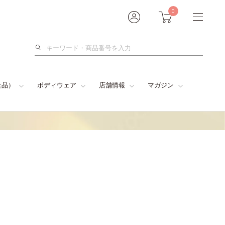
0
検
索
食品）
ボディウェア
店舗情報
マガジン