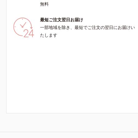
社調べ*5 オトギリソウエキス配合＝肌にうる
ンゴ糖脂質
無料
おいを与え、うるおいに満ちたハリツヤ肌へ導く
えて毛穴を
保湿成分
除去*5 
最短ご注文翌日お届け
わけではあ
（すべての
一部地域を除き、最短でご注文の翌日にお届けい
はありませ
たします