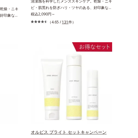
清潔感を科学したメンズスキンケア。乾燥・ニキ
ビ・肌荒れを防ぎハリ・ツヤのある、好印象な清
乾燥・ニキ
潔透明肌(*1)へ。オルビス ミスターは、男性の清
税込2,090円～
好印象な清
潔感、爽やかさ、若々しさの印象を科学的に検証
は、男性の清
（4.65 /
131
件）
し、ポジティブな光（＝ツヤ）が男性の印象に重
学的に検証
要であること(*2)を業界で初めて発見(*3)。ニキ
の印象に重
ビ・肌荒れ予防有効成分と保湿成分を新たに配
*3)。ニキ
合。これまでの乾燥・テカリへのケアはそのまま
新たに配
に、肌荒れ・ニキビ予防など“今”の肌悩みに応
はそのまま
え、“未来”を見据えて好印象の鍵となるハリ・ツ
悩みに応
ヤへもアプローチする進化を遂げました。うるお
るハリ・ツ
いを逃しやすい男性肌に着目し、アイテム同士を
た。うるお
なじみやすくする「うるおいコネクト設計」を採
テム同士を
用。8アイテム分の機能を3ステップに集約し、
設計」を採
よりシンプルなお手入れで、ハリ・ツヤのある好
に集約し、
印象な清潔透明肌(*1)へ導きます。*1 うるおい
ヤのある好
による透明感のある肌*2 男性の顔画像を用いた
 うるおい
印象評価において、基準画像に対して、頬全体に
像を用いた
輝度分布がなだらかな光（ツヤ）があると、爽や
、頬全体に
かさ印象が高く評価されたこと*3 2022年12月
ると、爽や
22日時点で、科学文献データベースPubMed及
2年12月
オルビス ブライト セットキャンペーン
びGoogle scholarにより国内化粧品業界におい