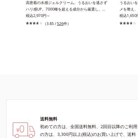
高密着の水感ジェルクリーム。うるおいを逃さず
うるおいを
クトイン）配合＝乱れた角層にうるおいを与え、
と*3 明
ハリ感UP。7000種を超える成分から厳選し、
メを整え、
肌荒れを防ぐ保湿成分*5 ウォッシュを除くLM＝
ニンの生成
「うるおいの質(*1)」に着目した初期エイジング
税込2,970円～
液。「ニキ
税込1,65
さっぱり高保湿タイプ（脂性肌～普通肌）RM＝
効成分を組
ケア(*2)シリーズオルビスユーは肌本来のうるお
が気になる
（3.85 /
526
件）
しっとり高保湿タイプ（普通肌～超乾性肌）
ン酸2K各
いやバリア機能にアプローチする初期エイジング
キビが気に
ください。
ケアシリーズです。「うるおいの質」に着目し、
ビの根本原
肌荒れを予防しながらうるおいに満ちた美しい肌
み「毛穴の
へと導きます。ポーラ・オルビスグループ独自の
る、薬用ニ
肌荒れ防止有効成分として、「DF-パンテノール
種の和漢植
(*3)」を国内唯一(*4)、高濃度で配合。角層のバ
りながらう
リア機能にアプローチして肌荒れを防ぎ、肌不調
キビができ
にゆらがない肌を叶えます。そして、独自研究に
ンC誘導体
基づいたアプローチ成分「MCアクティベーター
成る「ナノ
(*5)」。肌のうるおいを引き出し・高めて、ハリ
セルが浸透
感あふれる肌へと導きます。うるおいに満ちたゆ
って、高い
らがない肌をご体感いただくために設計された3
立ちをしっ
ステップで、いつも力強く美しくあり続けるあな
ビ肌を、み
たを応援します。*1 肌にうるおいが満ち、維
きます。た
送料無料
持されている状態*2 年齢に応じたお手入れの
方にもお使い
こと*3 デクスパンテノールW*4 2022年5月
キシルデカ
初めての方は、全国送料無料、2回目以降のご利用
Mintel社データベース及び先行技術調査による当
イノシット
の方は、3,300円以上(税込)のお買い上げで、送料