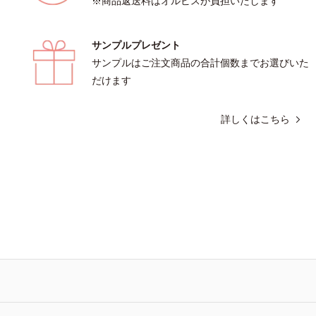
※商品返送料はオルビスが負担いたします
*2 角層内*3 うるおいによりキメを整
明肌を叶えます。L＝さっぱりタイプ
目立たなくする*4 洗浄による汚れの
普通肌）M＝しっとりタイプ（普通肌
すべての方に皮膚刺激がおきないという
*1 γ－グルタミン酸ポリペプチド、
サンプルプレゼント
りません※敏感肌対象パッチテスト済
ロイルオキシエチルホスホリルコリン
人に皮膚刺激がおきないというわけで
ル酸ブチル共重合体液*2 メラニンの
サンプルはご注文商品の合計個数までお選びいた
ん）※弱酸性
え、シミ・ソバカスを防ぐ*3 日本化
だけます
初めてメラニンの第三のルートに着目
射線影響学会第53回大会で2010年1
詳しくはこちら
発表したこと*4 うるおいにより透明
*5 うるおいによる*6 メラノサイトま
ミ・ソバカスが肌表面にあらわれること*
スコルビン酸 2-グルコシド*9 L-ア
2-グルコシド、パウダルコ樹皮エキ
草エキス(2)*10 乾燥など