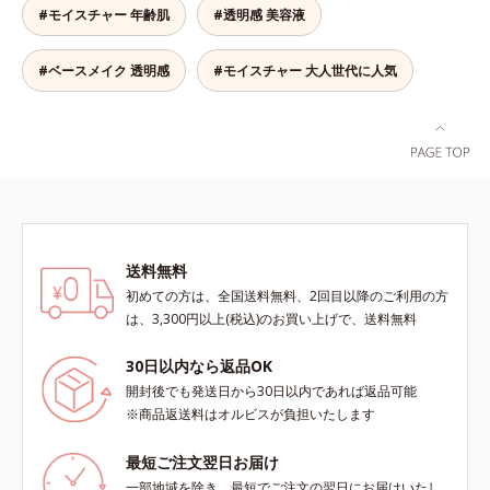
します。*1 年齢を重ねた肌*2 メラ
目指します。*1 メラニンの生成を
ミ・ソバカスが肌表面にあらわれる
#モイスチャー 年齢肌
#透明感 美容液
ニンが過剰に生成する状態
抑え、シミ・ソバカスを防ぐ*2 年
こと*2 メラニンの生成を抑え、シ
齢を重ねた肌*3 メラニンが過剰に
ミ・ソバカスを防ぐ*3 うるおいに
生成する状態
よる透明感のある肌*4 日本化粧品
#ベースメイク 透明感
#モイスチャー 大人世代に人気
業界で初めてメラニンの第三のルー
トに着目し、日本放射線影響学会第
53回大会で2010年10月に初めて発
表したこと*5 うるおいによる*6 メ
ラノサイトまで*7 L-アスコルビン
酸 2-グルコシド*8 L-アスコルビン
酸 2-グルコシド、パウダルコ樹皮エ
キス、油溶性甘草エキス（2）*9 乾
送料無料
燥など
初めての方は、全国送料無料、2回目以降のご利用の方
は、3,300円以上(税込)のお買い上げで、送料無料
30日以内なら返品OK
開封後でも発送日から30日以内であれば返品可能
※商品返送料はオルビスが負担いたします
最短ご注文翌日お届け
一部地域を除き、最短でご注文の翌日にお届けいたし