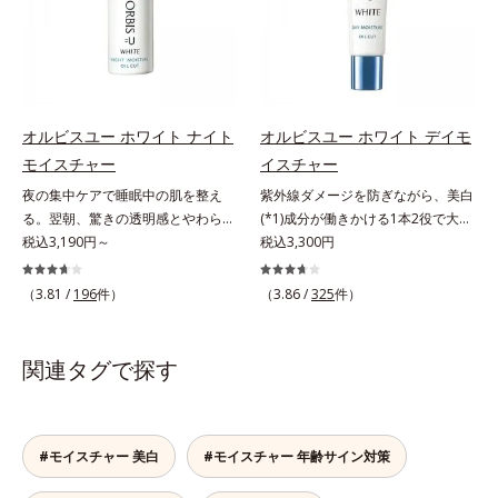
透明感のなさなどの「面」での透明
ローチして、澄みわたる美肌を目指
ーラ化成研究所調べ）
タイプ（普通肌～乾性肌）*1 γ－グ
感を阻害する原因を引き起こしてい
します。*1 年齢を重ねた肌*2 メラ
ルタミン酸ポリペプチド、２－メタ
ることがわかりました。そこでオル
ニンが過剰に生成する状態*3 メラ
クリロイルオキシエチルホスホリル
ビス ブライト シリーズは「メラニ
ニンの生成を抑え、シミ・ソバカス
コリン・メタクリル酸ブチル共重合
ンにじみ」に着目して「高圧処理ビ
を防ぐ*4 コラーゲン・トリペプチ
体液*2 メラニンの生成を抑え、シ
タミンC(*7)」を採用。肌奥(*6)まで
ド Ｆ
ミ・ソバカスを防ぐ*3 日本化粧品
オルビスユー ホワイト ナイト
オルビスユー ホワイト デイモ
浸透し、シミやソバカスの原因とな
業界で初めてメラニンの第三のルー
モイスチャー
イスチャー
るメラニンの生成を食い止めます。
トに着目し、日本放射線影響学会第
夜の集中ケアで睡眠中の肌を整え
紫外線ダメージを防ぎながら、美白
またオルビス独自成分の「ブライト
53回大会で2010年10月に初めて発
る。翌朝、驚きの透明感とやわらか
(*1)成分が働きかける1本2役で大人
VCコンプレックス(*8)」が、透明感
表したこと*4 うるおいにより透明
さを感じて。若々しく透明感のある
税込3,190円～
の肌を守りぬく。若々しく透明感の
税込3,300円
を阻害する原因(*9)にアプローチし
感のある肌*5 うるおいによる*6 メ
美肌を構成する要素と、年齢肌(*1)
ある美肌を構成する要素と、年齢肌
ます。さらに肌表面のなめらかさや
ラノサイトまで*7 シミ・ソバカス
のメラニン生成にアプローチして、
(*2)のメラニン生成にアプローチし
みずみずしさをサポートするため
（3.81 /
196
件）
（3.86 /
325
件）
が肌表面にあらわれること*8 L-ア
明るくなめらかな肌へ導くスキンケ
て、明るくなめらかな肌へ導くスキ
に、肌荒れ防止有効成分と速効性と
スコルビン酸 2-グルコシド*9 L-ア
アシリーズです。「オルビスユー」
ンケアシリーズです。「オルビスユ
持続性、2種の保湿成分も配合し、
スコルビン酸 2-グルコシド、パウダ
の理論を応用し、全方位的に肌の底
ー」の理論を応用し、全方位的に肌
透明感を包括的にサポート。全方位
関連タグで探す
ルコ樹皮エキス、油溶性甘草エキス
上げを図ります。さらに、シミと年
の底上げを図ります。さらに、シミ
ケアのアプローチによって、肌本来
(2)*10 乾燥など
齢の関係に着目。点在するシミだけ
と年齢の関係に着目。点在するシミ
の輝きを生かして澄み渡る、輝き透
でなく、メラニンが蓄積しがちな年
だけでなく、メラニンが蓄積しがち
明肌を叶えます。L＝さっぱりタイ
齢肌の“メラニンメタボ(*2)”にアプ
な年齢肌の“メラニンメタボ(*3)”に
プ（脂性肌～普通肌）M＝しっとり
#モイスチャー 美白
#モイスチャー 年齢サイン対策
ローチして、澄みわたる美肌を目指
アプローチして、澄みわたる美肌を
タイプ（普通肌～乾性肌）*1 シ