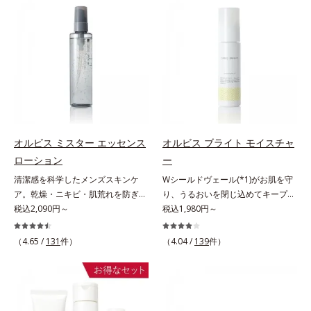
(*2)ツヤ肌”へと整える夜用ジェルパ
(*3)。ニキビ・肌荒れ予防有効成分
感を。効果的なシナジー設計で、あ
シナジー設計で、あなたのエイジン
ックです。ぷるぷるジェルを肌にの
と保湿成分を新たに配合。これまで
なたのエイジングケアを応援しま
グケアを応援します。*1 メラニン
せると、シートマスクのようにピタ
の乾燥・テカリへのケアはそのまま
す。*1 メラニンの生成を抑え、シ
の生成を抑え、シミ・ソバカスを防
ッと密着。水ハリ膜が肌のうるおい
に、肌荒れ・ニキビ予防など“今”の
ミ・ソバカスを防ぐ（ウォッシュを
ぐ（ウォッシュ除く）*2 オルビス
をキープしながら、やわらかさをア
肌悩みに応え、“未来”を見据えて好
除く）*2 オルビス内スキンケアシ
内スキンケアシリーズの保湿力*3
ップ。美白(*1)と保湿の両方にアプ
印象の鍵となるハリ・ツヤへもアプ
リーズの保湿力*3 年齢に応じたお
年齢に応じたお手入れのこと*4 う
ローチする「トラネキサム酸-
ローチする進化を遂げました。うる
手入れのこと*4 うるおいによる
るおいによる*5 乾燥、ハリ・ツヤ
SG(*3)」、肌荒れや日焼けによる肌
おいを逃しやすい男性肌に着目し、
*5 乾燥、ハリ・ツヤのなさ*6
のなさ*6 乾燥による*7 保湿成分*8
のほてりを予防する「グリチルリチ
アイテム同士をなじみやすくする
乾燥による*7 保湿成分*8 ロニ
ロニセラカエルレア果汁、ノバラエ
ン酸ジカリウム(*4)」など、たっぷ
「うるおいコネクト設計」を採用。
セラカエルレア果汁、ノバラエキス
キス配合＝うるおいを与えハリと透
オルビス ミスター エッセンス
オルビス ブライト モイスチャ
りの保湿成分が浸透しやすい肌環境
8アイテム分の機能を3ステップに集
配合＝うるおいを与えハリと透明感
明感に満ちた肌へ導く保湿成分*9
ローション
ー
を叶えます。はじめはピタッと密着
約し、よりシンプルなお手入れで、
に満ちた肌へ導く保湿成分*9 メマ
メマツヨイグサ抽出液、スイカズラ
清潔感を科学したメンズスキンケ
Wシールドヴェール(*1)がお肌を守
するテクスチャーは、肌になじむご
ハリ・ツヤのある好印象な清潔透明
ツヨイグサ抽出液、スイカズラエキ
エキス配合＝角層のすみずみまで水
ア。乾燥・ニキビ・肌荒れを防ぎハ
り、うるおいを閉じ込めてキープす
とにもっちり質感に、最後はなめら
肌(*1)へ導きます。*1 うるおいによ
ス配合＝角層のすみずみまで水分・
分・油分を保ち、ハリ・ツヤを与え
リ・ツヤのある、好印象な清潔透明
税込2,090円～
る美白(*2)保湿液。業界初(*3)知見
税込1,980円～
かな水膜へと3変化。普段の保湿液
る透明感のある肌*2 男性の顔画像
油分を保ち、ハリ・ツヤを与える保
る保湿成分*10 気持ちのこと各商品
肌(*1)へ。オルビス ミスターは、男
「メラニンの第三のルート」である
をこのジェルにおきかえて塗って眠
を用いた印象評価において、基準画
湿成分*10 気持ちのこと
の詳しい情報は商品ページをご覧く
性の清潔感、爽やかさ、若々しさの
「横のひろがり」に着目して、全方
るだけで、うるおいながらもベタつ
像に対して、頬全体に輝度分布がな
ださい。・BEAUTY夏祭りは、こち
（4.65 /
131
件）
（4.04 /
139
件）
印象を科学的に検証し、ポジティブ
位から透明肌(*4)を目指すブライト
かず、透明感のあるうるぷる肌へと
だらかな光（ツヤ）があると、爽や
ら
な光（＝ツヤ）が男性の印象に重要
ニングケア(*5)シリーズです。受け
リカバリーします。*1 メラニンの
かさ印象が高く評価されたこと*3
であること(*2)を業界で初めて発見
てしまった紫外線ダメージをきっか
生成を抑え、シミ・ソバカスを防ぐ
2022年12月22日時点で、科学文献
(*3)。ニキビ・肌荒れ予防有効成分
けに、肌深く(*6)では「メラニンに
*2 美白（メラニンの生成を抑え、
データベースPubMed及びGoogle
と保湿成分を新たに配合。これまで
じみ(*7)」が発現。シミやそばかす