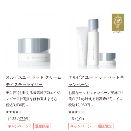
オルビスユー ドット クリーム
オルビスユー ドット セットキ
モイスチャライザー
ャンペーン
美白(*1)も叶える最高峰(*2)エイジ
お得なセットキャンペーン実施中！
ングケア(*3)指をはね返すような弾
美白(*1)も叶える最高峰(*2)エイジ
力感が宿るハリ感 濃密フィットク
税込3,630円～
ングケア(*3)。ハリも透明感(*4)も
税込12,980円～
リーム。ハリも透明感(*4)も結果主
結果主義。年齢サイン(*5)の因子に
義。年齢サイン(*5)の因子に着目し
着目した肌科学エイジングケア(*3)
（4.22 /
676
件）
（3 /
1
件）
た肌科学エイジングケア(*3)シリー
シリーズ。オルビスユー ドットシ
キャンペーン
通販限定
キャンペーン
通販限定
ズ。オルビスユー ドットシリーズ
リーズは、年齢による肌悩み一つ一