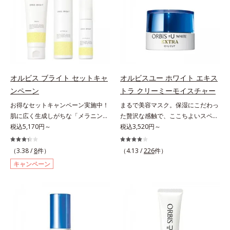
シミ・ソバカスを防ぐ）と保湿のこ
scholarにより国内化粧品業界にお
の乾燥・テカリへのケアはそのまま
という「点」だけでなく、透明感の
と*3 明るく澄んだ肌を目指す保湿
いて該当文献がないことを確認（ポ
に、肌荒れ・ニキビ予防など“今”の
なさなどの「面」での透明感を阻害
成分と、メラニンの生成を抑え、シ
ーラ化成研究所調べ）
肌悩みに応え、“未来”を見据えて好
する原因を引き起こしていることが
ミ・ソバカスを防ぐ美白有効成分を
印象の鍵となるハリ・ツヤへもアプ
わかりました。そこでオルビス ブ
組み合わせた複合成分*4 グリチル
ローチする進化を遂げました。うる
ライト シリーズは「メラニンにじ
リチン酸2K各商品の詳しい情報は商
おいを逃しやすい男性肌に着目し、
み」に着目して「高圧処理ビタミン
品ページをご覧ください。・
アイテム同士をなじみやすくする
C(*8)」を採用。肌奥(*6)まで浸透
BEAUTY夏祭りは、こちら
オルビス ブライト セットキャ
オルビスユー ホワイト エキス
「うるおいコネクト設計」を採用。
し、シミやソバカスの原因となるメ
ンペーン
トラ クリーミーモイスチャー
8アイテム分の機能を3ステップに集
ラニンの生成を食い止めます。また
お得なセットキャンペーン実施中！
まるで美容マスク。保湿にこだわっ
約し、よりシンプルなお手入れで、
オルビス独自成分の「ブライトVC
肌に広く生成しがちな「メラニンに
た贅沢な感触で、ここちよいスペシ
ハリ・ツヤのある好印象な清潔透明
コンプレックス(*9)」が、透明感を
じみ(*1)」の原因をブロック(*2)！
税込5,170円～
ャルケアを。若々しく透明感のある
税込3,520円～
肌(*1)へ導きます。*1 うるおいによ
阻害する原因(*10)にアプローチし
澄み渡る輝き透明肌(*3)へ。業界初
美肌を構成する要素と、年齢肌(*1)
る透明感のある肌*2 男性の顔画像
ます。さらに肌表面のなめらかさや
(*4)知見「メラニンの第三のルー
のメラニン生成にアプローチして、
を用いた印象評価において、基準画
（3.38 /
8
件）
みずみずしさをサポートするため
（4.13 /
226
件）
ト」である「横のひろがり」に着目
明るくなめらかな肌へ導くスキンケ
像に対して、頬全体に輝度分布がな
に、肌荒れ防止有効成分と速効性と
キャンペーン
して、全方位から透明肌を目指すブ
アシリーズです。「オルビスユー」
だらかな光（ツヤ）があると、爽や
持続性、2種の保湿成分も配合し、
ライトニングケア(*5)シリーズで
の理論を応用し、全方位的に肌の底
かさ印象が高く評価されたこと*3
透明感を包括的にサポート。全方位
す。受けてしまった紫外線ダメージ
上げを図ります。さらに、シミと年
2022年12月22日時点で、科学文献
ケアのアプローチによって、肌本来
をきっかけに、肌深く(*6)では「メ
齢の関係に着目。点在するシミだけ
データベースPubMed及びGoogle
の輝きを生かして澄み渡る、輝き透
ラニンにじみ(*1)」が発現。シミや
でなく、メラニンが蓄積しがちな年
scholarにより国内化粧品業界にお
明肌を叶えます。L＝さっぱりタイ
ソバカスという「点」だけでなく、
齢肌の“メラニンメタボ(*2)”にアプ
いて該当文献がないことを確認（ポ
プ（脂性肌～普通肌）M＝しっとり