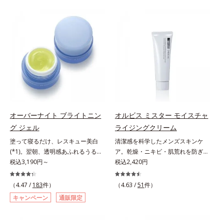
は、年齢による肌悩み一つ一つを対
つを対処するのではなく、肌で起き
処するのではなく、肌で起きている
ていることの根本原因に着目。加齢
ことの根本原因に着目。加齢ととも
とともに現れる年齢サイン(*5)につ
に現れる年齢サインについて研究を
いて研究を進めたところ、弾力感の
進めたところ、弾力感のない状態で
ない状態である「ハリのなさ」や、
ある「ハリのなさ」や、くすみ(*6)
くすみ(*6)などが現れている状態で
などが現れている状態である「透明
ある「透明感のなさ」が現れること
感のなさ」が、大人の肌印象に大き
で大人の肌印象に大きな影響を与え
な影響を与えていることがわかりま
ていることが分かりました。そこで
した。そこでオルビスユー ドット
オルビスユー ドットシリーズは美
シリーズは美容成分(*7)として
容成分(*7)として「G.D.F.アクティ
オーバーナイト ブライトニン
オルビス ミスター モイスチャ
「G.D.F.アクティベーター(*8)」を
ベーター(*8)」を配合。そして、従
グ ジェル
ライジングクリーム
配合。そして、従来から配合してい
来から配合している美白有効成分
塗って寝るだけ、レスキュー美白
清潔感を科学したメンズスキンケ
る美白(*1)有効成分「トラネキサム
「トラネキサム酸」を配合しまし
(*1)。翌朝、透明感あふれるうるぷ
ア。乾燥・ニキビ・肌荒れを防ぎハ
酸」を配合しました。さらに、シリ
た。さらに、シリーズ共通の美容成
る肌を叶える、お守り涼感ジェルパ
税込3,190円～
リ・ツヤのある、好印象な清潔透明
税込2,420円
ーズ共通の美容成分「GLルートブ
分(*7)「GLルートブースター(*9)」
ック。紫外線を浴びた日の夜は、ひ
肌(*1)へ。オルビスミスターは、男
ースター(*9)」を配合することで、
を配合することで、肌のふっくら感
んやり気持ちいいジェルでお肌をレ
性の清潔感、爽やかさ、若々しさの
肌のふっくら感や透明感を叶えま
や透明感を叶えます。美白ケアしな
（4.47 /
183
件）
（4.63 /
51
件）
スキュー！ メラニンの産生指令が
印象を科学的に検証し、ポジティブ
す。美白ケアしながら多角的なエイ
がら多角的なエイジングケアが叶う
キャンペーン
通販限定
活発になる夜の肌環境に着目して、
な光（＝ツヤ）が男性の印象に重要
ジングケアが叶うシリーズに。3ス
シリーズに。3ステップで上向き
塗って眠るだけの簡単ケアで“潤白
であること(*2)を業界で初めて発見
テップで上向き(*10)のハリと透明
(*10)のハリと透明感を。効果的な