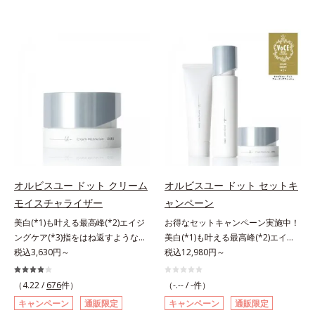
オルビスユー ドット クリーム
オルビスユー ドット セットキ
モイスチャライザー
ャンペーン
美白(*1)も叶える最高峰(*2)エイジ
お得なセットキャンペーン実施中！
ングケア(*3)指をはね返すような弾
美白(*1)も叶える最高峰(*2)エイジ
力感が宿るハリ感 濃密フィットク
税込3,630円～
ングケア(*3)。ハリも透明感(*4)も
税込12,980円～
リーム。ハリも透明感(*4)も結果主
結果主義。年齢サイン(*5)の因子に
義。年齢サイン(*5)の因子に着目し
着目した肌科学エイジングケア(*3)
（4.22 /
676
件）
（-.-- / -件）
た肌科学エイジングケア(*3)シリー
シリーズ。オルビスユー ドットシ
キャンペーン
通販限定
キャンペーン
通販限定
ズ。オルビスユー ドットシリーズ
リーズは、年齢による肌悩み一つ一