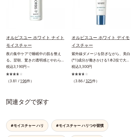
透明感のなさなどの「面」での透明
ローチして、澄みわたる美肌を目指
ーラ化成研究所調べ）
タイプ（普通肌～乾性肌）*1 γ－グ
感を阻害する原因を引き起こしてい
します。*1 年齢を重ねた肌*2 メラ
ルタミン酸ポリペプチド、２－メタ
ることがわかりました。そこでオル
ニンが過剰に生成する状態*3 メラ
クリロイルオキシエチルホスホリル
ビス ブライト シリーズは「メラニ
ニンの生成を抑え、シミ・ソバカス
コリン・メタクリル酸ブチル共重合
ンにじみ」に着目して「高圧処理ビ
を防ぐ*4 コラーゲン・トリペプチ
体液*2 メラニンの生成を抑え、シ
タミンC(*7)」を採用。肌奥(*6)まで
ド Ｆ
ミ・ソバカスを防ぐ*3 日本化粧品
オルビスユー ホワイト ナイト
オルビスユー ホワイト デイモ
浸透し、シミやソバカスの原因とな
業界で初めてメラニンの第三のルー
モイスチャー
イスチャー
るメラニンの生成を食い止めます。
トに着目し、日本放射線影響学会第
夜の集中ケアで睡眠中の肌を整え
紫外線ダメージを防ぎながら、美白
またオルビス独自成分の「ブライト
53回大会で2010年10月に初めて発
る。翌朝、驚きの透明感とやわらか
(*1)成分が働きかける1本2役で大人
VCコンプレックス(*8)」が、透明感
表したこと*4 うるおいにより透明
さを感じて。若々しく透明感のある
税込3,190円～
の肌を守りぬく。若々しく透明感の
税込3,300円
を阻害する原因(*9)にアプローチし
感のある肌*5 うるおいによる*6 メ
美肌を構成する要素と、年齢肌(*1)
ある美肌を構成する要素と、年齢肌
ます。さらに肌表面のなめらかさや
ラノサイトまで*7 シミ・ソバカス
のメラニン生成にアプローチして、
(*2)のメラニン生成にアプローチし
みずみずしさをサポートするため
（3.81 /
196
件）
（3.86 /
325
件）
が肌表面にあらわれること*8 L-ア
明るくなめらかな肌へ導くスキンケ
て、明るくなめらかな肌へ導くスキ
に、肌荒れ防止有効成分と速効性と
スコルビン酸 2-グルコシド*9 L-ア
アシリーズです。「オルビスユー」
ンケアシリーズです。「オルビスユ
持続性、2種の保湿成分も配合し、
スコルビン酸 2-グルコシド、パウダ
の理論を応用し、全方位的に肌の底
ー」の理論を応用し、全方位的に肌
透明感を包括的にサポート。全方位
関連タグで探す
ルコ樹皮エキス、油溶性甘草エキス
上げを図ります。さらに、シミと年
の底上げを図ります。さらに、シミ
ケアのアプローチによって、肌本来
(2)*10 乾燥など
齢の関係に着目。点在するシミだけ
と年齢の関係に着目。点在するシミ
の輝きを生かして澄み渡る、輝き透
でなく、メラニンが蓄積しがちな年
だけでなく、メラニンが蓄積しがち
明肌を叶えます。L＝さっぱりタイ
齢肌の“メラニンメタボ(*2)”にアプ
な年齢肌の“メラニンメタボ(*3)”に
プ（脂性肌～普通肌）M＝しっとり
#モイスチャー ハリ
#モイスチャー ハリつや習慣
ローチして、澄みわたる美肌を目指
アプローチして、澄みわたる美肌を
タイプ（普通肌～乾性肌）*1 シ