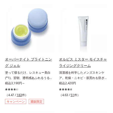
は、年齢による肌悩み一つ一つを対
つを対処するのではなく、肌で起き
処するのではなく、肌で起きている
ていることの根本原因に着目。加齢
ことの根本原因に着目。加齢ととも
とともに現れる年齢サイン(*5)につ
に現れる年齢サインについて研究を
いて研究を進めたところ、弾力感の
進めたところ、弾力感のない状態で
ない状態である「ハリのなさ」や、
ある「ハリのなさ」や、くすみ(*6)
くすみ(*6)などが現れている状態で
などが現れている状態である「透明
ある「透明感のなさ」が現れること
感のなさ」が、大人の肌印象に大き
で大人の肌印象に大きな影響を与え
な影響を与えていることがわかりま
ていることが分かりました。そこで
した。そこでオルビスユー ドット
オルビスユー ドットシリーズは美
シリーズは美容成分(*7)として
容成分(*7)として「G.D.F.アクティ
オーバーナイト ブライトニン
オルビス ミスター モイスチャ
「G.D.F.アクティベーター(*8)」を
ベーター(*8)」を配合。そして、従
グ ジェル
ライジングクリーム
配合。そして、従来から配合してい
来から配合している美白有効成分
塗って寝るだけ、レスキュー美白
清潔感を科学したメンズスキンケ
る美白(*1)有効成分「トラネキサム
「トラネキサム酸」を配合しまし
(*1)。翌朝、透明感あふれるうるぷ
ア。乾燥・ニキビ・肌荒れを防ぎハ
酸」を配合しました。さらに、シリ
た。さらに、シリーズ共通の美容成
る肌を叶える、お守り涼感ジェルパ
税込3,190円～
リ・ツヤのある、好印象な清潔透明
税込2,420円
ーズ共通の美容成分「GLルートブ
分(*7)「GLルートブースター(*9)」
ック。紫外線を浴びた日の夜は、ひ
肌(*1)へ。オルビスミスターは、男
ースター(*9)」を配合することで、
を配合することで、肌のふっくら感
んやり気持ちいいジェルでお肌をレ
性の清潔感、爽やかさ、若々しさの
肌のふっくら感や透明感を叶えま
や透明感を叶えます。美白ケアしな
（4.47 /
183
件）
（4.63 /
51
件）
スキュー！ メラニンの産生指令が
印象を科学的に検証し、ポジティブ
す。美白ケアしながら多角的なエイ
がら多角的なエイジングケアが叶う
キャンペーン
通販限定
活発になる夜の肌環境に着目して、
な光（＝ツヤ）が男性の印象に重要
ジングケアが叶うシリーズに。3ス
シリーズに。3ステップで上向き
塗って眠るだけの簡単ケアで“潤白
であること(*2)を業界で初めて発見
テップで上向き(*10)のハリと透明
(*10)のハリと透明感を。効果的な