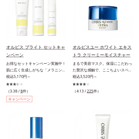
シミ・ソバカスを防ぐ）と保湿のこ
scholarにより国内化粧品業界にお
の乾燥・テカリへのケアはそのまま
という「点」だけでなく、透明感の
と*3 明るく澄んだ肌を目指す保湿
いて該当文献がないことを確認（ポ
に、肌荒れ・ニキビ予防など“今”の
なさなどの「面」での透明感を阻害
成分と、メラニンの生成を抑え、シ
ーラ化成研究所調べ）
肌悩みに応え、“未来”を見据えて好
する原因を引き起こしていることが
ミ・ソバカスを防ぐ美白有効成分を
印象の鍵となるハリ・ツヤへもアプ
わかりました。そこでオルビス ブ
組み合わせた複合成分*4 グリチル
ローチする進化を遂げました。うる
ライト シリーズは「メラニンにじ
リチン酸2K各商品の詳しい情報は商
おいを逃しやすい男性肌に着目し、
み」に着目して「高圧処理ビタミン
品ページをご覧ください。・
アイテム同士をなじみやすくする
C(*8)」を採用。肌奥(*6)まで浸透
BEAUTY夏祭りは、こちら
オルビス ブライト セットキャ
オルビスユー ホワイト エキス
「うるおいコネクト設計」を採用。
し、シミやソバカスの原因となるメ
ンペーン
トラ クリーミーモイスチャー
8アイテム分の機能を3ステップに集
ラニンの生成を食い止めます。また
お得なセットキャンペーン実施中！
まるで美容マスク。保湿にこだわっ
約し、よりシンプルなお手入れで、
オルビス独自成分の「ブライトVC
肌に広く生成しがちな「メラニンに
た贅沢な感触で、ここちよいスペシ
ハリ・ツヤのある好印象な清潔透明
コンプレックス(*9)」が、透明感を
じみ(*1)」の原因をブロック(*2)！
税込5,170円～
ャルケアを。若々しく透明感のある
税込3,520円～
肌(*1)へ導きます。*1 うるおいによ
阻害する原因(*10)にアプローチし
澄み渡る輝き透明肌(*3)へ。業界初
美肌を構成する要素と、年齢肌(*1)
る透明感のある肌*2 男性の顔画像
ます。さらに肌表面のなめらかさや
(*4)知見「メラニンの第三のルー
のメラニン生成にアプローチして、
を用いた印象評価において、基準画
（3.38 /
8
件）
みずみずしさをサポートするため
（4.13 /
225
件）
ト」である「横のひろがり」に着目
明るくなめらかな肌へ導くスキンケ
像に対して、頬全体に輝度分布がな
に、肌荒れ防止有効成分と速効性と
キャンペーン
して、全方位から透明肌を目指すブ
アシリーズです。「オルビスユー」
だらかな光（ツヤ）があると、爽や
持続性、2種の保湿成分も配合し、
ライトニングケア(*5)シリーズで
の理論を応用し、全方位的に肌の底
かさ印象が高く評価されたこと*3
透明感を包括的にサポート。全方位
す。受けてしまった紫外線ダメージ
上げを図ります。さらに、シミと年
2022年12月22日時点で、科学文献
ケアのアプローチによって、肌本来
をきっかけに、肌深く(*6)では「メ
齢の関係に着目。点在するシミだけ
データベースPubMed及びGoogle
の輝きを生かして澄み渡る、輝き透
ラニンにじみ(*1)」が発現。シミや
でなく、メラニンが蓄積しがちな年
scholarにより国内化粧品業界にお
明肌を叶えます。L＝さっぱりタイ
ソバカスという「点」だけでなく、
齢肌の“メラニンメタボ(*2)”にアプ
いて該当文献がないことを確認（ポ
プ（脂性肌～普通肌）M＝しっとり