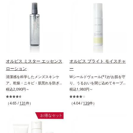
(*2)ツヤ肌”へと整える夜用ジェルパ
(*3)。ニキビ・肌荒れ予防有効成分
感を。効果的なシナジー設計で、あ
シナジー設計で、あなたのエイジン
ックです。ぷるぷるジェルを肌にの
と保湿成分を新たに配合。これまで
なたのエイジングケアを応援しま
グケアを応援します。*1 メラニン
せると、シートマスクのようにピタ
の乾燥・テカリへのケアはそのまま
す。*1 メラニンの生成を抑え、シ
の生成を抑え、シミ・ソバカスを防
ッと密着。水ハリ膜が肌のうるおい
に、肌荒れ・ニキビ予防など“今”の
ミ・ソバカスを防ぐ（ウォッシュを
ぐ（ウォッシュ除く）*2 オルビス
をキープしながら、やわらかさをア
肌悩みに応え、“未来”を見据えて好
除く）*2 オルビス内スキンケアシ
内スキンケアシリーズの保湿力*3
ップ。美白(*1)と保湿の両方にアプ
印象の鍵となるハリ・ツヤへもアプ
リーズの保湿力*3 年齢に応じたお
年齢に応じたお手入れのこと*4 う
ローチする「トラネキサム酸-
ローチする進化を遂げました。うる
手入れのこと*4 うるおいによる
るおいによる*5 乾燥、ハリ・ツヤ
SG(*3)」、肌荒れや日焼けによる肌
おいを逃しやすい男性肌に着目し、
*5 乾燥、ハリ・ツヤのなさ*6
のなさ*6 乾燥による*7 保湿成分*8
のほてりを予防する「グリチルリチ
アイテム同士をなじみやすくする
乾燥による*7 保湿成分*8 ロニ
ロニセラカエルレア果汁、ノバラエ
ン酸ジカリウム(*4)」など、たっぷ
「うるおいコネクト設計」を採用。
セラカエルレア果汁、ノバラエキス
キス配合＝うるおいを与えハリと透
オルビス ミスター エッセンス
オルビス ブライト モイスチャ
りの保湿成分が浸透しやすい肌環境
8アイテム分の機能を3ステップに集
配合＝うるおいを与えハリと透明感
明感に満ちた肌へ導く保湿成分*9
ローション
ー
を叶えます。はじめはピタッと密着
約し、よりシンプルなお手入れで、
に満ちた肌へ導く保湿成分*9 メマ
メマツヨイグサ抽出液、スイカズラ
清潔感を科学したメンズスキンケ
Wシールドヴェール(*1)がお肌を守
するテクスチャーは、肌になじむご
ハリ・ツヤのある好印象な清潔透明
ツヨイグサ抽出液、スイカズラエキ
エキス配合＝角層のすみずみまで水
ア。乾燥・ニキビ・肌荒れを防ぎハ
り、うるおいを閉じ込めてキープす
とにもっちり質感に、最後はなめら
肌(*1)へ導きます。*1 うるおいによ
ス配合＝角層のすみずみまで水分・
分・油分を保ち、ハリ・ツヤを与え
リ・ツヤのある、好印象な清潔透明
税込2,090円～
る美白(*2)保湿液。業界初(*3)知見
税込1,980円～
かな水膜へと3変化。普段の保湿液
る透明感のある肌*2 男性の顔画像
油分を保ち、ハリ・ツヤを与える保
る保湿成分*10 気持ちのこと各商品
肌(*1)へ。オルビス ミスターは、男
「メラニンの第三のルート」である
をこのジェルにおきかえて塗って眠
を用いた印象評価において、基準画
湿成分*10 気持ちのこと
の詳しい情報は商品ページをご覧く
性の清潔感、爽やかさ、若々しさの
「横のひろがり」に着目して、全方
るだけで、うるおいながらもベタつ
像に対して、頬全体に輝度分布がな
ださい。・BEAUTY夏祭りは、こち
（4.65 /
131
件）
（4.04 /
139
件）
印象を科学的に検証し、ポジティブ
位から透明肌(*4)を目指すブライト
かず、透明感のあるうるぷる肌へと
だらかな光（ツヤ）があると、爽や
ら
な光（＝ツヤ）が男性の印象に重要
ニングケア(*5)シリーズです。受け
リカバリーします。*1 メラニンの
かさ印象が高く評価されたこと*3
であること(*2)を業界で初めて発見
てしまった紫外線ダメージをきっか
生成を抑え、シミ・ソバカスを防ぐ
2022年12月22日時点で、科学文献
(*3)。ニキビ・肌荒れ予防有効成分
けに、肌深く(*6)では「メラニンに
*2 美白（メラニンの生成を抑え、
データベースPubMed及びGoogle
と保湿成分を新たに配合。これまで
じみ(*7)」が発現。シミやそばかす