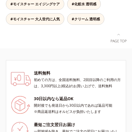
します。*1 年齢を重ねた肌*2 メラ
目指します。*1 メラニンの生成を
ミ・ソバカスが肌表面にあらわれる
#モイスチャー エイジングケア
#化粧水 透明感
ニンが過剰に生成する状態
抑え、シミ・ソバカスを防ぐ*2 年
こと*2 メラニンの生成を抑え、シ
齢を重ねた肌*3 メラニンが過剰に
ミ・ソバカスを防ぐ*3 うるおいに
生成する状態
よる透明感のある肌*4 日本化粧品
#モイスチャー 大人世代に人気
#クリーム 透明感
業界で初めてメラニンの第三のルー
トに着目し、日本放射線影響学会第
53回大会で2010年10月に初めて発
表したこと*5 うるおいによる*6 メ
ラノサイトまで*7 L-アスコルビン
酸 2-グルコシド*8 L-アスコルビン
酸 2-グルコシド、パウダルコ樹皮エ
キス、油溶性甘草エキス（2）*9 乾
送料無料
燥など
初めての方は、全国送料無料、2回目以降のご利用の方
は、3,300円以上(税込)のお買い上げで、送料無料
30日以内なら返品OK
開封後でも発送日から30日以内であれば返品可能
※商品返送料はオルビスが負担いたします
最短ご注文翌日お届け
一部地域を除き、最短でご注文の翌日にお届けいたし