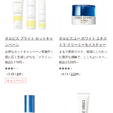
シミ・ソバカスを防ぐ）と保湿のこ
scholarにより国内化粧品業界にお
の乾燥・テカリへのケアはそのまま
という「点」だけでなく、透明感の
と*3 明るく澄んだ肌を目指す保湿
いて該当文献がないことを確認（ポ
に、肌荒れ・ニキビ予防など“今”の
なさなどの「面」での透明感を阻害
成分と、メラニンの生成を抑え、シ
ーラ化成研究所調べ）
肌悩みに応え、“未来”を見据えて好
する原因を引き起こしていることが
ミ・ソバカスを防ぐ美白有効成分を
印象の鍵となるハリ・ツヤへもアプ
わかりました。そこでオルビス ブ
組み合わせた複合成分*4 グリチル
ローチする進化を遂げました。うる
ライト シリーズは「メラニンにじ
リチン酸2K各商品の詳しい情報は商
おいを逃しやすい男性肌に着目し、
み」に着目して「高圧処理ビタミン
品ページをご覧ください。・
アイテム同士をなじみやすくする
C(*8)」を採用。肌奥(*6)まで浸透
BEAUTY夏祭りは、こちら
オルビス ブライト セットキャ
オルビスユー ホワイト エキス
「うるおいコネクト設計」を採用。
し、シミやソバカスの原因となるメ
ンペーン
トラ クリーミーモイスチャー
8アイテム分の機能を3ステップに集
ラニンの生成を食い止めます。また
お得なセットキャンペーン実施中！
まるで美容マスク。保湿にこだわっ
約し、よりシンプルなお手入れで、
オルビス独自成分の「ブライトVC
肌に広く生成しがちな「メラニンに
た贅沢な感触で、ここちよいスペシ
ハリ・ツヤのある好印象な清潔透明
コンプレックス(*9)」が、透明感を
じみ(*1)」の原因をブロック(*2)！
税込5,170円～
ャルケアを。若々しく透明感のある
税込3,520円～
肌(*1)へ導きます。*1 うるおいによ
阻害する原因(*10)にアプローチし
澄み渡る輝き透明肌(*3)へ。業界初
美肌を構成する要素と、年齢肌(*1)
る透明感のある肌*2 男性の顔画像
ます。さらに肌表面のなめらかさや
(*4)知見「メラニンの第三のルー
のメラニン生成にアプローチして、
を用いた印象評価において、基準画
（3.38 /
8
件）
みずみずしさをサポートするため
（4.13 /
226
件）
ト」である「横のひろがり」に着目
明るくなめらかな肌へ導くスキンケ
像に対して、頬全体に輝度分布がな
に、肌荒れ防止有効成分と速効性と
キャンペーン
して、全方位から透明肌を目指すブ
アシリーズです。「オルビスユー」
だらかな光（ツヤ）があると、爽や
持続性、2種の保湿成分も配合し、
ライトニングケア(*5)シリーズで
の理論を応用し、全方位的に肌の底
かさ印象が高く評価されたこと*3
透明感を包括的にサポート。全方位
す。受けてしまった紫外線ダメージ
上げを図ります。さらに、シミと年
2022年12月22日時点で、科学文献
ケアのアプローチによって、肌本来
をきっかけに、肌深く(*6)では「メ
齢の関係に着目。点在するシミだけ
データベースPubMed及びGoogle
の輝きを生かして澄み渡る、輝き透
ラニンにじみ(*1)」が発現。シミや
でなく、メラニンが蓄積しがちな年
scholarにより国内化粧品業界にお
明肌を叶えます。L＝さっぱりタイ
ソバカスという「点」だけでなく、
齢肌の“メラニンメタボ(*2)”にアプ
いて該当文献がないことを確認（ポ
プ（脂性肌～普通肌）M＝しっとり