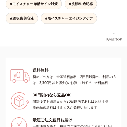
します。*1 年齢を重ねた肌*2 メラ
目指します。*1 メラニンの生成を
ミ・ソバカスが肌表面にあらわれる
#モイスチャー 年齢サイン対策
#洗顔料 透明感
ニンが過剰に生成する状態
抑え、シミ・ソバカスを防ぐ*2 年
こと*2 メラニンの生成を抑え、シ
齢を重ねた肌*3 メラニンが過剰に
ミ・ソバカスを防ぐ*3 うるおいに
生成する状態
よる透明感のある肌*4 日本化粧品
#透明感 美容液
#モイスチャー エイジングケア
業界で初めてメラニンの第三のルー
トに着目し、日本放射線影響学会第
53回大会で2010年10月に初めて発
表したこと*5 うるおいによる*6 メ
ラノサイトまで*7 L-アスコルビン
酸 2-グルコシド*8 L-アスコルビン
酸 2-グルコシド、パウダルコ樹皮エ
キス、油溶性甘草エキス（2）*9 乾
送料無料
燥など
初めての方は、全国送料無料、2回目以降のご利用の方
は、3,300円以上(税込)のお買い上げで、送料無料
30日以内なら返品OK
開封後でも発送日から30日以内であれば返品可能
※商品返送料はオルビスが負担いたします
最短ご注文翌日お届け
一部地域を除き、最短でご注文の翌日にお届けいたし