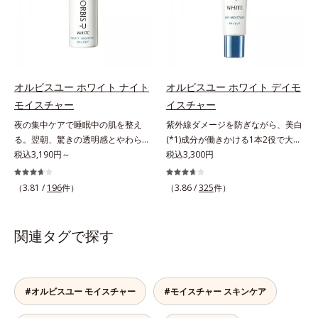
透明感のなさなどの「面」での透明
ローチして、澄みわたる美肌を目指
ーラ化成研究所調べ）
タイプ（普通肌～乾性肌）*1 γ－グ
感を阻害する原因を引き起こしてい
します。*1 年齢を重ねた肌*2 メラ
ルタミン酸ポリペプチド、２－メタ
ることがわかりました。そこでオル
ニンが過剰に生成する状態*3 メラ
クリロイルオキシエチルホスホリル
ビス ブライト シリーズは「メラニ
ニンの生成を抑え、シミ・ソバカス
コリン・メタクリル酸ブチル共重合
ンにじみ」に着目して「高圧処理ビ
を防ぐ*4 コラーゲン・トリペプチ
体液*2 メラニンの生成を抑え、シ
タミンC(*7)」を採用。肌奥(*6)まで
ド Ｆ
ミ・ソバカスを防ぐ*3 日本化粧品
オルビスユー ホワイト ナイト
オルビスユー ホワイト デイモ
浸透し、シミやソバカスの原因とな
業界で初めてメラニンの第三のルー
モイスチャー
イスチャー
るメラニンの生成を食い止めます。
トに着目し、日本放射線影響学会第
夜の集中ケアで睡眠中の肌を整え
紫外線ダメージを防ぎながら、美白
またオルビス独自成分の「ブライト
53回大会で2010年10月に初めて発
る。翌朝、驚きの透明感とやわらか
(*1)成分が働きかける1本2役で大人
VCコンプレックス(*8)」が、透明感
表したこと*4 うるおいにより透明
さを感じて。若々しく透明感のある
税込3,190円～
の肌を守りぬく。若々しく透明感の
税込3,300円
を阻害する原因(*9)にアプローチし
感のある肌*5 うるおいによる*6 メ
美肌を構成する要素と、年齢肌(*1)
ある美肌を構成する要素と、年齢肌
ます。さらに肌表面のなめらかさや
ラノサイトまで*7 シミ・ソバカス
のメラニン生成にアプローチして、
(*2)のメラニン生成にアプローチし
みずみずしさをサポートするため
（3.81 /
196
件）
（3.86 /
325
件）
が肌表面にあらわれること*8 L-ア
明るくなめらかな肌へ導くスキンケ
て、明るくなめらかな肌へ導くスキ
に、肌荒れ防止有効成分と速効性と
スコルビン酸 2-グルコシド*9 L-ア
アシリーズです。「オルビスユー」
ンケアシリーズです。「オルビスユ
持続性、2種の保湿成分も配合し、
スコルビン酸 2-グルコシド、パウダ
の理論を応用し、全方位的に肌の底
ー」の理論を応用し、全方位的に肌
透明感を包括的にサポート。全方位
関連タグで探す
ルコ樹皮エキス、油溶性甘草エキス
上げを図ります。さらに、シミと年
の底上げを図ります。さらに、シミ
ケアのアプローチによって、肌本来
(2)*10 乾燥など
齢の関係に着目。点在するシミだけ
と年齢の関係に着目。点在するシミ
の輝きを生かして澄み渡る、輝き透
でなく、メラニンが蓄積しがちな年
だけでなく、メラニンが蓄積しがち
明肌を叶えます。L＝さっぱりタイ
齢肌の“メラニンメタボ(*2)”にアプ
な年齢肌の“メラニンメタボ(*3)”に
プ（脂性肌～普通肌）M＝しっとり
#オルビスユー モイスチャー
#モイスチャー スキンケア
ローチして、澄みわたる美肌を目指
アプローチして、澄みわたる美肌を
タイプ（普通肌～乾性肌）*1 シ