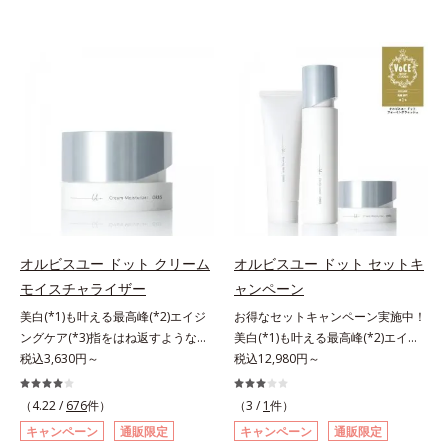
オルビスユー ドット クリーム
オルビスユー ドット セットキ
モイスチャライザー
ャンペーン
美白(*1)も叶える最高峰(*2)エイジ
お得なセットキャンペーン実施中！
ングケア(*3)指をはね返すような弾
美白(*1)も叶える最高峰(*2)エイジ
力感が宿るハリ感 濃密フィットク
税込3,630円～
ングケア(*3)。ハリも透明感(*4)も
税込12,980円～
リーム。ハリも透明感(*4)も結果主
結果主義。年齢サイン(*5)の因子に
義。年齢サイン(*5)の因子に着目し
着目した肌科学エイジングケア(*3)
（4.22 /
676
件）
（3 /
1
件）
た肌科学エイジングケア(*3)シリー
シリーズ。オルビスユー ドットシ
キャンペーン
通販限定
キャンペーン
通販限定
ズ。オルビスユー ドットシリーズ
リーズは、年齢による肌悩み一つ一