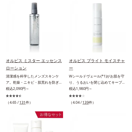
(*2)ツヤ肌”へと整える夜用ジェルパ
(*3)。ニキビ・肌荒れ予防有効成分
感を。効果的なシナジー設計で、あ
シナジー設計で、あなたのエイジン
ックです。ぷるぷるジェルを肌にの
と保湿成分を新たに配合。これまで
なたのエイジングケアを応援しま
グケアを応援します。*1 メラニン
せると、シートマスクのようにピタ
の乾燥・テカリへのケアはそのまま
す。*1 メラニンの生成を抑え、シ
の生成を抑え、シミ・ソバカスを防
ッと密着。水ハリ膜が肌のうるおい
に、肌荒れ・ニキビ予防など“今”の
ミ・ソバカスを防ぐ（ウォッシュを
ぐ（ウォッシュ除く）*2 オルビス
をキープしながら、やわらかさをア
肌悩みに応え、“未来”を見据えて好
除く）*2 オルビス内スキンケアシ
内スキンケアシリーズの保湿力*3
ップ。美白(*1)と保湿の両方にアプ
印象の鍵となるハリ・ツヤへもアプ
リーズの保湿力*3 年齢に応じたお
年齢に応じたお手入れのこと*4 う
ローチする「トラネキサム酸-
ローチする進化を遂げました。うる
手入れのこと*4 うるおいによる
るおいによる*5 乾燥、ハリ・ツヤ
SG(*3)」、肌荒れや日焼けによる肌
おいを逃しやすい男性肌に着目し、
*5 乾燥、ハリ・ツヤのなさ*6
のなさ*6 乾燥による*7 保湿成分*8
のほてりを予防する「グリチルリチ
アイテム同士をなじみやすくする
乾燥による*7 保湿成分*8 ロニ
ロニセラカエルレア果汁、ノバラエ
ン酸ジカリウム(*4)」など、たっぷ
「うるおいコネクト設計」を採用。
セラカエルレア果汁、ノバラエキス
キス配合＝うるおいを与えハリと透
オルビス ミスター エッセンス
オルビス ブライト モイスチャ
りの保湿成分が浸透しやすい肌環境
8アイテム分の機能を3ステップに集
配合＝うるおいを与えハリと透明感
明感に満ちた肌へ導く保湿成分*9
ローション
ー
を叶えます。はじめはピタッと密着
約し、よりシンプルなお手入れで、
に満ちた肌へ導く保湿成分*9 メマ
メマツヨイグサ抽出液、スイカズラ
清潔感を科学したメンズスキンケ
Wシールドヴェール(*1)がお肌を守
するテクスチャーは、肌になじむご
ハリ・ツヤのある好印象な清潔透明
ツヨイグサ抽出液、スイカズラエキ
エキス配合＝角層のすみずみまで水
ア。乾燥・ニキビ・肌荒れを防ぎハ
り、うるおいを閉じ込めてキープす
とにもっちり質感に、最後はなめら
肌(*1)へ導きます。*1 うるおいによ
ス配合＝角層のすみずみまで水分・
分・油分を保ち、ハリ・ツヤを与え
リ・ツヤのある、好印象な清潔透明
税込2,090円～
る美白(*2)保湿液。業界初(*3)知見
税込1,980円～
かな水膜へと3変化。普段の保湿液
る透明感のある肌*2 男性の顔画像
油分を保ち、ハリ・ツヤを与える保
る保湿成分*10 気持ちのこと各商品
肌(*1)へ。オルビス ミスターは、男
「メラニンの第三のルート」である
をこのジェルにおきかえて塗って眠
を用いた印象評価において、基準画
湿成分*10 気持ちのこと
の詳しい情報は商品ページをご覧く
性の清潔感、爽やかさ、若々しさの
「横のひろがり」に着目して、全方
るだけで、うるおいながらもベタつ
像に対して、頬全体に輝度分布がな
ださい。・BEAUTY夏祭りは、こち
（4.65 /
131
件）
（4.04 /
139
件）
印象を科学的に検証し、ポジティブ
位から透明肌(*4)を目指すブライト
かず、透明感のあるうるぷる肌へと
だらかな光（ツヤ）があると、爽や
ら
な光（＝ツヤ）が男性の印象に重要
ニングケア(*5)シリーズです。受け
リカバリーします。*1 メラニンの
かさ印象が高く評価されたこと*3
であること(*2)を業界で初めて発見
てしまった紫外線ダメージをきっか
生成を抑え、シミ・ソバカスを防ぐ
2022年12月22日時点で、科学文献
(*3)。ニキビ・肌荒れ予防有効成分
けに、肌深く(*6)では「メラニンに
*2 美白（メラニンの生成を抑え、
データベースPubMed及びGoogle
と保湿成分を新たに配合。これまで
じみ(*7)」が発現。シミやそばかす