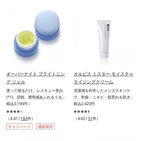
は、年齢による肌悩み一つ一つを対
つを対処するのではなく、肌で起き
処するのではなく、肌で起きている
ていることの根本原因に着目。加齢
ことの根本原因に着目。加齢ととも
とともに現れる年齢サイン(*5)につ
に現れる年齢サインについて研究を
いて研究を進めたところ、弾力感の
進めたところ、弾力感のない状態で
ない状態である「ハリのなさ」や、
ある「ハリのなさ」や、くすみ(*6)
くすみ(*6)などが現れている状態で
などが現れている状態である「透明
ある「透明感のなさ」が現れること
感のなさ」が、大人の肌印象に大き
で大人の肌印象に大きな影響を与え
な影響を与えていることがわかりま
ていることが分かりました。そこで
した。そこでオルビスユー ドット
オルビスユー ドットシリーズは美
シリーズは美容成分(*7)として
容成分(*7)として「G.D.F.アクティ
オーバーナイト ブライトニン
オルビス ミスター モイスチャ
「G.D.F.アクティベーター(*8)」を
ベーター(*8)」を配合。そして、従
グ ジェル
ライジングクリーム
配合。そして、従来から配合してい
来から配合している美白有効成分
塗って寝るだけ、レスキュー美白
清潔感を科学したメンズスキンケ
る美白(*1)有効成分「トラネキサム
「トラネキサム酸」を配合しまし
(*1)。翌朝、透明感あふれるうるぷ
ア。乾燥・ニキビ・肌荒れを防ぎハ
酸」を配合しました。さらに、シリ
た。さらに、シリーズ共通の美容成
る肌を叶える、お守り涼感ジェルパ
税込3,190円～
リ・ツヤのある、好印象な清潔透明
税込2,420円
ーズ共通の美容成分「GLルートブ
分(*7)「GLルートブースター(*9)」
ック。紫外線を浴びた日の夜は、ひ
肌(*1)へ。オルビスミスターは、男
ースター(*9)」を配合することで、
を配合することで、肌のふっくら感
んやり気持ちいいジェルでお肌をレ
性の清潔感、爽やかさ、若々しさの
肌のふっくら感や透明感を叶えま
や透明感を叶えます。美白ケアしな
（4.47 /
183
件）
（4.63 /
51
件）
スキュー！ メラニンの産生指令が
印象を科学的に検証し、ポジティブ
す。美白ケアしながら多角的なエイ
がら多角的なエイジングケアが叶う
キャンペーン
通販限定
活発になる夜の肌環境に着目して、
な光（＝ツヤ）が男性の印象に重要
ジングケアが叶うシリーズに。3ス
シリーズに。3ステップで上向き
塗って眠るだけの簡単ケアで“潤白
であること(*2)を業界で初めて発見
テップで上向き(*10)のハリと透明
(*10)のハリと透明感を。効果的な