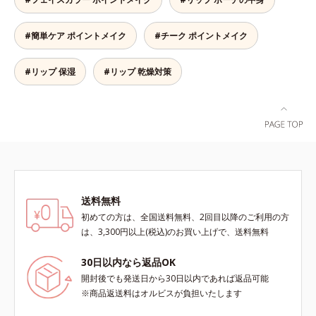
て密着性を向上させ色持ちを叶える
す。マスクオフの瞬間も、ハッと目
成分
を惹く唇に。* シリカ、水添ポリイ
#簡単ケア ポイントメイク
#チーク ポイントメイク
ソブテン、ヒアルロン酸Na、パル
ミチン酸エチルヘキシル、ジメチル
シリル化シリカ、BG、ペンチレン
#リップ 保湿
#リップ 乾燥対策
グリコール
送料無料
初めての方は、全国送料無料、2回目以降のご利用の方
は、3,300円以上(税込)のお買い上げで、送料無料
30日以内なら返品OK
開封後でも発送日から30日以内であれば返品可能
※商品返送料はオルビスが負担いたします