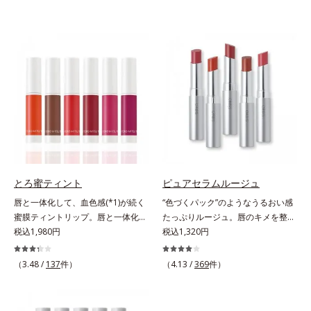
とろ蜜ティント
ピュアセラムルージュ
唇と一体化して、血色感(*1)が続く
“色づくパック”のようなうるおい感
蜜膜ティントリップ。唇と一体化し
たっぷりルージュ。唇のキメを整え
て色落ちしにくいティント処方とう
税込1,980円
リップの土台をつくり鮮やかな発色
税込1,320円
るおいを両立した、ティントリップ
を叶えます。唇にたっぷりうるおい
です。色が長時間唇に密着するオイ
を与えながら鮮やかに色づく、スキ
（3.48 /
137
件）
（4.13 /
369
件）
ル(*2)配合だから色落ちしにくく、
ンケア発想の美発色ルージュ(口紅)
果物の蜜を凝縮したような(*3)みず
です。荒れやすいデリケートな唇の
みずしい発色が続きます。また色素
キメを整えて、リップの土台をつく