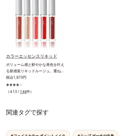
による唇の乾燥を防ぐため、一部の
ります。乾燥や凹凸などの唇悩みを
色素に特殊コーティング処理(*4)を
解決(*1)する「リップトリートメン
施し、さらに3種のうるおい・保護
ト成分(*2)」や、鮮やかな発色で、
成分(*5)も配合。しっとり感をキー
均一な質感に整った唇にのせること
プし、ぷるんとした唇に。さっとひ
でより美しく色づく「クリアカラー
と塗りするだけで、くすみやすい大
成分(*3)」を配合。さらに吐息や飲
人の肌に血色感を与え、唇を自然に
み物の水分を取り込んでリップの密
美しく彩る色設計です。*1 メイク
着性を高める「ウォーターゲル成分
効果による*2 水添ポリイソブテン
(*4）」で、マスクに色移りもしに
カラーエッセンスリキッド
*3 色みのこと*4 トリエトキシカプ
くい仕様です。*1 メイク効果によ
ボリューム感と鮮やかな発色を叶え
リリルシラン配合＝保湿成分*5 ス
る *2 シリカ、酸化チタン、トリエ
る新感覚リキッドルージュ。重ねる
クワラン、ヒアルロン酸Na、加水
トキシカプリリルシラン、アルニカ
ほど、鮮やかにボリューミーに。1
税込1,870円
分解コラーゲン
花エキス＝唇にうるおいを与える効
本で美しい仕上がりを叶えるリキッ
果と、凹凸を補正して見せる効果を
ドルージュです。唇の凹凸を均一に
（4.13 /
144
件）
併せ持つ成分*3 ダイマージリノー
カバーしツヤを与える「リッププラ
ル酸ダイマージリノレイルビス（ベ
ンピング成分(*)」と、乾燥をケアす
ヘニル/イソステアリル/フィトステ
る「モイストラスティング処方」、
関連タグで探す
リル）＝均一でムラのない鮮やかな
唇への密着感を高め色持ちを叶える
発色を叶える成分*4 ラウリルPEG‐
「カラーウェアリング処方」で、う
10トリス（トリメチルシロキシ）シ
るおいのあるふっくらとした唇とつ
リルエチルジメチコン＝水分によっ
けたての鮮やかな発色を両立しま
#フェイスカラー ポイントメイク
#リップ ポーチの中身