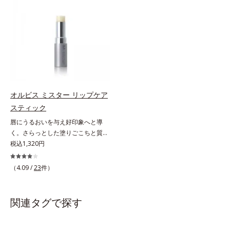
ります。乾燥や凹凸などの唇悩みを
SPF25・PA++のUVカット効果のあ
解決(*1)する「リップトリートメン
るリップクリームで、顔だけでなく
ト成分(*2)」や、鮮やかな発色で、
唇もしっかりUV対策しましょう。2
均一な質感に整った唇にのせること
種類の保湿成分（加水分解コラーゲ
でより美しく色づく「クリアカラー
ン、ゲットウ葉エキス）を配合して
成分(*3)」を配合。さらに吐息や飲
いるから、カサつき・くすみ(*)など
み物の水分を取り込んでリップの密
の乾燥悩みも解決＆うるおい長持
着性を高める「ウォーターゲル成分
ち。通常色は、どんな肌色にも似合
(*4）」で、マスクに色移りもしに
うカラーで、唇を美しく魅せながら
オルビス ミスター リップケア
くい仕様です。*1 メイク効果によ
ケアします。マスクに色移りしにく
スティック
る *2 シリカ、酸化チタン、トリエ
いので、気兼ねなく使えます。口紅
唇にうるおいを与え好印象へと導
トキシカプリリルシラン、アルニカ
の下地としてもおすすめです。
く。さらっとした塗りごこちと質感
花エキス＝唇にうるおいを与える効
で自然で好印象な口元に。さらっと
税込1,320円
果と、凹凸を補正して見せる効果を
した軽やかな塗りごこちでありなが
併せ持つ成分*3 ダイマージリノー
らも、唇にうるおいを与える「モイ
ル酸ダイマージリノレイルビス（ベ
（4.09 /
23
件）
ストキープ処方」採用で、「唇のか
ヘニル/イソステアリル/フィトステ
さつきはケアしたいけど、リップク
リル）＝均一でムラのない鮮やかな
リームはべたつくから苦手」という
発色を叶える成分*4 ラウリルPEG‐
関連タグで探す
リップクリームに苦手意識を感じる
10トリス（トリメチルシロキシ）シ
方でも使用しやすい設計に。ツヤを
リルエチルジメチコン＝水分によっ
抑えた質感で、自然で好印象な口元