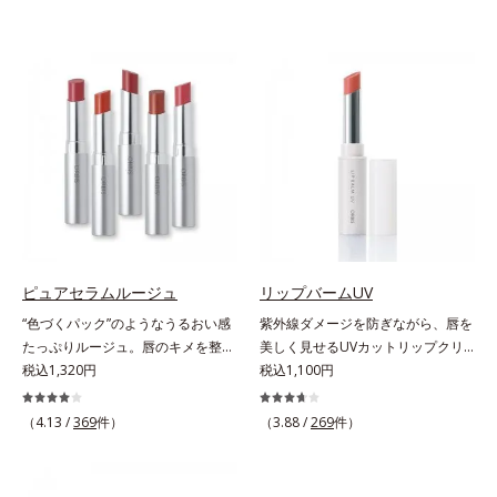
ピュアセラムルージュ
リップバームUV
“色づくパック”のようなうるおい感
紫外線ダメージを防ぎながら、唇を
たっぷりルージュ。唇のキメを整え
美しく見せるUVカットリップクリ
リップの土台をつくり鮮やかな発色
税込1,320円
ーム。UV対策を忘れがちな唇に。
税込1,100円
を叶えます。唇にたっぷりうるおい
紫外線をカットしながら、顔色をパ
を与えながら鮮やかに色づく、スキ
ッと明るく見せるUVカットリップ
（4.13 /
369
件）
（3.88 /
269
件）
ンケア発想の美発色ルージュ(口紅)
です。他の部位より角層が薄くバリ
です。荒れやすいデリケートな唇の
ア機能が低い唇は、紫外線の影響で
キメを整えて、リップの土台をつく
乾燥を引き起こしがち。そこで