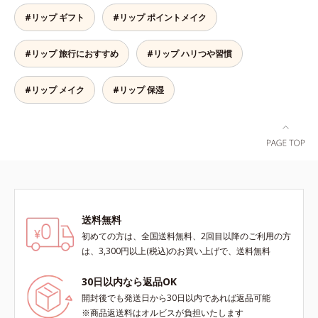
て密着性を向上させ色持ちを叶える
へと導きます。3種の植物性保湿成
#リップ ギフト
#リップ ポイントメイク
成分
分を組み合わせた「MULTI-３※」
を配合。さらに、ミツロウ、ヒアル
#リップ 旅行におすすめ
#リップ ハリつや習慣
ロン酸、コラーゲン配合で、唇にう
るおいを与えます。※センブリエキ
ス、ビワ葉エキス、カミツレ花エキ
#リップ メイク
#リップ 保湿
ス：唇にうるおいを与える保湿成分
送料無料
初めての方は、全国送料無料、2回目以降のご利用の方
は、3,300円以上(税込)のお買い上げで、送料無料
30日以内なら返品OK
開封後でも発送日から30日以内であれば返品可能
※商品返送料はオルビスが負担いたします