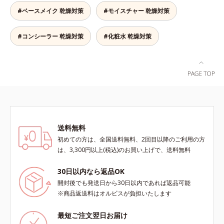
ソブテン、ヒアルロン酸Na、パル
清潔な指先またはお手持ちのリップ
#ベースメイク 乾燥対策
#モイスチャー 乾燥対策
ミチン酸エチルヘキシル、ジメチル
ブラシに適量をとって、唇にやさし
シリル化シリカ、BG、ペンチレン
くなじませてください。
グリコール
#コンシーラー 乾燥対策
#化粧水 乾燥対策
送料無料
初めての方は、全国送料無料、2回目以降のご利用の方
は、3,300円以上(税込)のお買い上げで、送料無料
30日以内なら返品OK
開封後でも発送日から30日以内であれば返品可能
※商品返送料はオルビスが負担いたします
最短ご注文翌日お届け