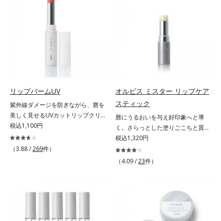
による唇の乾燥を防ぐため、一部の
ります。乾燥や凹凸などの唇悩みを
色素に特殊コーティング処理(*4)を
解決(*1)する「リップトリートメン
施し、さらに3種のうるおい・保護
ト成分(*2)」や、鮮やかな発色で、
成分(*5)も配合。しっとり感をキー
均一な質感に整った唇にのせること
プし、ぷるんとした唇に。さっとひ
でより美しく色づく「クリアカラー
と塗りするだけで、くすみやすい大
成分(*3)」を配合。さらに吐息や飲
人の肌に血色感を与え、唇を自然に
み物の水分を取り込んでリップの密
美しく彩る色設計です。*1 メイク
着性を高める「ウォーターゲル成分
効果による*2 水添ポリイソブテン
(*4）」で、マスクに色移りもしに
リップバームUV
オルビス ミスター リップケア
*3 色みのこと*4 トリエトキシカプ
くい仕様です。*1 メイク効果によ
スティック
紫外線ダメージを防ぎながら、唇を
リリルシラン配合＝保湿成分*5 ス
る *2 シリカ、酸化チタン、トリエ
美しく見せるUVカットリップクリ
唇にうるおいを与え好印象へと導
クワラン、ヒアルロン酸Na、加水
トキシカプリリルシラン、アルニカ
ーム。UV対策を忘れがちな唇に。
税込1,100円
く。さらっとした塗りごこちと質感
分解コラーゲン
花エキス＝唇にうるおいを与える効
紫外線をカットしながら、顔色をパ
で自然で好印象な口元に。さらっと
税込1,320円
果と、凹凸を補正して見せる効果を
ッと明るく見せるUVカットリップ
した軽やかな塗りごこちでありなが
（3.88 /
269
件）
併せ持つ成分*3 ダイマージリノー
です。他の部位より角層が薄くバリ
らも、唇にうるおいを与える「モイ
ル酸ダイマージリノレイルビス（ベ
（4.09 /
23
件）
ア機能が低い唇は、紫外線の影響で
ストキープ処方」採用で、「唇のか
ヘニル/イソステアリル/フィトステ
乾燥を引き起こしがち。そこで
さつきはケアしたいけど、リップク
リル）＝均一でムラのない鮮やかな
SPF25・PA++のUVカット効果のあ
リームはべたつくから苦手」という
発色を叶える成分*4 ラウリルPEG‐
るリップクリームで、顔だけでなく
リップクリームに苦手意識を感じる
10トリス（トリメチルシロキシ）シ
唇もしっかりUV対策しましょう。2
方でも使用しやすい設計に。ツヤを
リルエチルジメチコン＝水分によっ
種類の保湿成分（加水分解コラーゲ
抑えた質感で、自然で好印象な口元