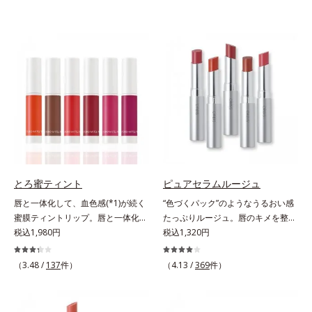
とろ蜜ティント
ピュアセラムルージュ
唇と一体化して、血色感(*1)が続く
“色づくパック”のようなうるおい感
蜜膜ティントリップ。唇と一体化し
たっぷりルージュ。唇のキメを整え
て色落ちしにくいティント処方とう
税込1,980円
リップの土台をつくり鮮やかな発色
税込1,320円
るおいを両立した、ティントリップ
を叶えます。唇にたっぷりうるおい
です。色が長時間唇に密着するオイ
を与えながら鮮やかに色づく、スキ
（3.48 /
137
件）
（4.13 /
369
件）
ル(*2)配合だから色落ちしにくく、
ンケア発想の美発色ルージュ(口紅)
果物の蜜を凝縮したような(*3)みず
です。荒れやすいデリケートな唇の
みずしい発色が続きます。また色素
キメを整えて、リップの土台をつく