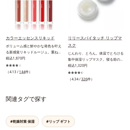
て密着性を向上させ色持ちを叶える
ン、ゲットウ葉エキス）を配合して
へと導きます。3種の植物性保湿成
成分
いるから、カサつき・くすみ(*)など
分を組み合わせた「MULTI-３※」
の乾燥悩みも解決＆うるおい長持
を配合。さらに、ミツロウ、ヒアル
ち。通常色は、どんな肌色にも似合
ロン酸、コラーゲン配合で、唇にう
うカラーで、唇を美しく魅せながら
るおいを与えます。※センブリエキ
ケアします。マスクに色移りしにく
ス、ビワ葉エキス、カミツレ花エキ
カラーエッセンスリキッド
リリースバイタッチ リップマ
いので、気兼ねなく使えます。口紅
ス：唇にうるおいを与える保湿成分
スク
ボリューム感と鮮やかな発色を叶え
の下地としてもおすすめです。
る新感覚リキッドルージュ。重ねる
じんわり、とろん。体温でとろける
ほど、鮮やかにボリューミーに。1
税込1,870円
集中保湿リップマスク。寝る前のひ
本で美しい仕上がりを叶えるリキッ
と塗りでやわらかな唇へ。集中保湿
税込1,320円
ドルージュです。唇の凹凸を均一に
リップマスクです。バームのような
（4.13 /
144
件）
カバーしツヤを与える「リッププラ
固めのテクスチャーが体温でじんわ
（4.34 /
326
件）
ンピング成分(*)」と、乾燥をケアす
り、とろんとほぐれ、Wのオイルが
る「モイストラスティング処方」、
ピタッと高密着。2種の植物性保湿
唇への密着感を高め色持ちを叶える
成分配合で、乾燥にゆらがない唇に
関連タグで探す
「カラーウェアリング処方」で、う
整えます。寝る前に塗れば、翌朝の
るおいのあるふっくらとした唇とつ
コンディションが段違い！ 寝なが
けたての鮮やかな発色を両立しま
らケアで唇をそっといたわりなが
す。マスクオフの瞬間も、ハッと目
ら、メイク映えするしっとりやわら
#乾燥対策 保湿
#リップ ギフト
を惹く唇に。* シリカ、水添ポリイ
か唇を実現します。【ご使用方法】