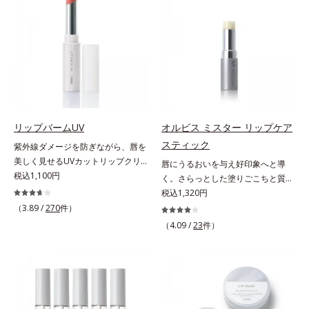
による唇の乾燥を防ぐため、一部の
ります。乾燥や凹凸などの唇悩みを
色素に特殊コーティング処理(*4)を
解決(*1)する「リップトリートメン
施し、さらに3種のうるおい・保護
ト成分(*2)」や、鮮やかな発色で、
成分(*5)も配合。しっとり感をキー
均一な質感に整った唇にのせること
プし、ぷるんとした唇に。さっとひ
でより美しく色づく「クリアカラー
と塗りするだけで、くすみやすい大
成分(*3)」を配合。さらに吐息や飲
人の肌に血色感を与え、唇を自然に
み物の水分を取り込んでリップの密
美しく彩る色設計です。*1 メイク
着性を高める「ウォーターゲル成分
効果による*2 水添ポリイソブテン
(*4）」で、マスクに色移りもしに
リップバームUV
オルビス ミスター リップケア
*3 色みのこと*4 トリエトキシカプ
くい仕様です。*1 メイク効果によ
スティック
紫外線ダメージを防ぎながら、唇を
リリルシラン配合＝保湿成分*5 ス
る *2 シリカ、酸化チタン、トリエ
美しく見せるUVカットリップクリ
唇にうるおいを与え好印象へと導
クワラン、ヒアルロン酸Na、加水
トキシカプリリルシラン、アルニカ
ーム。UV対策を忘れがちな唇に。
税込1,100円
く。さらっとした塗りごこちと質感
分解コラーゲン
花エキス＝唇にうるおいを与える効
紫外線をカットしながら、顔色をパ
で自然で好印象な口元に。さらっと
税込1,320円
果と、凹凸を補正して見せる効果を
ッと明るく見せるUVカットリップ
した軽やかな塗りごこちでありなが
（3.89 /
270
件）
併せ持つ成分*3 ダイマージリノー
です。他の部位より角層が薄くバリ
らも、唇にうるおいを与える「モイ
ル酸ダイマージリノレイルビス（ベ
（4.09 /
23
件）
ア機能が低い唇は、紫外線の影響で
ストキープ処方」採用で、「唇のか
ヘニル/イソステアリル/フィトステ
乾燥を引き起こしがち。そこで
さつきはケアしたいけど、リップク
リル）＝均一でムラのない鮮やかな
SPF25・PA++のUVカット効果のあ
リームはべたつくから苦手」という
発色を叶える成分*4 ラウリルPEG‐
るリップクリームで、顔だけでなく
リップクリームに苦手意識を感じる
10トリス（トリメチルシロキシ）シ
唇もしっかりUV対策しましょう。2
方でも使用しやすい設計に。ツヤを
リルエチルジメチコン＝水分によっ
種類の保湿成分（加水分解コラーゲ
抑えた質感で、自然で好印象な口元