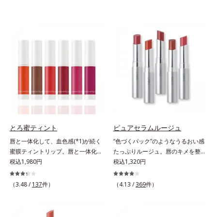
とろ蜜ティント
ピュアセラムルージュ
唇と一体化して、血色感(*1)が続く
“色づくパック”のようなうるおい感
蜜膜ティントリップ。唇と一体化し
たっぷりルージュ。唇のキメを整え
て色落ちしにくいティント処方とう
税込1,980円
リップの土台をつくり鮮やかな発色
税込1,320円
るおいを両立した、ティントリップ
を叶えます。唇にたっぷりうるおい
です。色が長時間唇に密着するオイ
を与えながら鮮やかに色づく、スキ
（3.48 /
137
件）
（4.13 /
369
件）
ル(*2)配合だから色落ちしにくく、
ンケア発想の美発色ルージュ(口紅)
果物の蜜を凝縮したような(*3)みず
です。荒れやすいデリケートな唇の
みずしい発色が続きます。また色素
キメを整えて、リップの土台をつく