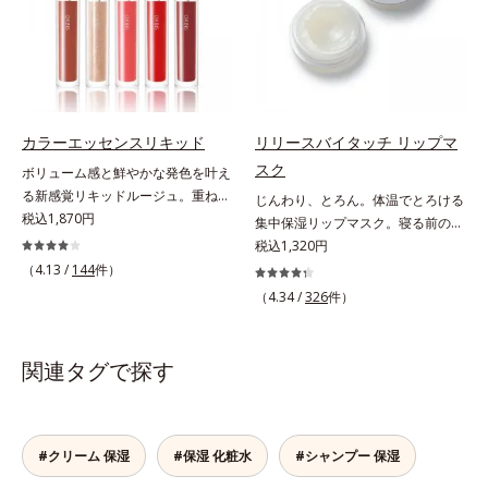
て密着性を向上させ色持ちを叶える
ン、ゲットウ葉エキス）を配合して
へと導きます。3種の植物性保湿成
成分
いるから、カサつき・くすみ(*)など
分を組み合わせた「MULTI-３※」
の乾燥悩みも解決＆うるおい長持
を配合。さらに、ミツロウ、ヒアル
ち。通常色は、どんな肌色にも似合
ロン酸、コラーゲン配合で、唇にう
うカラーで、唇を美しく魅せながら
るおいを与えます。※センブリエキ
ケアします。マスクに色移りしにく
ス、ビワ葉エキス、カミツレ花エキ
カラーエッセンスリキッド
リリースバイタッチ リップマ
いので、気兼ねなく使えます。口紅
ス：唇にうるおいを与える保湿成分
スク
ボリューム感と鮮やかな発色を叶え
の下地としてもおすすめです。
る新感覚リキッドルージュ。重ねる
じんわり、とろん。体温でとろける
ほど、鮮やかにボリューミーに。1
税込1,870円
集中保湿リップマスク。寝る前のひ
本で美しい仕上がりを叶えるリキッ
と塗りでやわらかな唇へ。集中保湿
税込1,320円
ドルージュです。唇の凹凸を均一に
リップマスクです。バームのような
（4.13 /
144
件）
カバーしツヤを与える「リッププラ
固めのテクスチャーが体温でじんわ
（4.34 /
326
件）
ンピング成分(*)」と、乾燥をケアす
り、とろんとほぐれ、Wのオイルが
る「モイストラスティング処方」、
ピタッと高密着。2種の植物性保湿
唇への密着感を高め色持ちを叶える
成分配合で、乾燥にゆらがない唇に
関連タグで探す
「カラーウェアリング処方」で、う
整えます。寝る前に塗れば、翌朝の
るおいのあるふっくらとした唇とつ
コンディションが段違い！ 寝なが
けたての鮮やかな発色を両立しま
らケアで唇をそっといたわりなが
す。マスクオフの瞬間も、ハッと目
ら、メイク映えするしっとりやわら
#クリーム 保湿
#保湿 化粧水
#シャンプー 保湿
を惹く唇に。* シリカ、水添ポリイ
か唇を実現します。【ご使用方法】