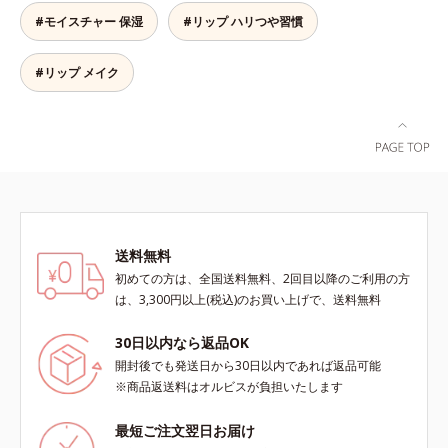
ソブテン、ヒアルロン酸Na、パル
清潔な指先またはお手持ちのリップ
#モイスチャー 保湿
#リップ ハリつや習慣
ミチン酸エチルヘキシル、ジメチル
ブラシに適量をとって、唇にやさし
シリル化シリカ、BG、ペンチレン
くなじませてください。
グリコール
#リップ メイク
送料無料
初めての方は、全国送料無料、2回目以降のご利用の方
は、3,300円以上(税込)のお買い上げで、送料無料
30日以内なら返品OK
開封後でも発送日から30日以内であれば返品可能
※商品返送料はオルビスが負担いたします
最短ご注文翌日お届け