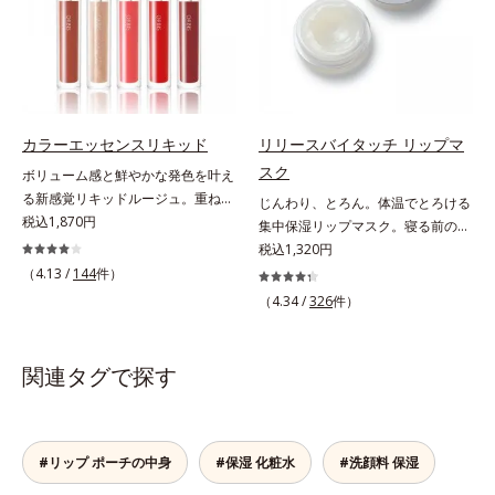
て密着性を向上させ色持ちを叶える
ン、ゲットウ葉エキス）を配合して
へと導きます。3種の植物性保湿成
成分
いるから、カサつき・くすみ(*)など
分を組み合わせた「MULTI-３※」
の乾燥悩みも解決＆うるおい長持
を配合。さらに、ミツロウ、ヒアル
ち。通常色は、どんな肌色にも似合
ロン酸、コラーゲン配合で、唇にう
うカラーで、唇を美しく魅せながら
るおいを与えます。※センブリエキ
ケアします。マスクに色移りしにく
ス、ビワ葉エキス、カミツレ花エキ
カラーエッセンスリキッド
リリースバイタッチ リップマ
いので、気兼ねなく使えます。口紅
ス：唇にうるおいを与える保湿成分
スク
ボリューム感と鮮やかな発色を叶え
の下地としてもおすすめです。
る新感覚リキッドルージュ。重ねる
じんわり、とろん。体温でとろける
ほど、鮮やかにボリューミーに。1
税込1,870円
集中保湿リップマスク。寝る前のひ
本で美しい仕上がりを叶えるリキッ
と塗りでやわらかな唇へ。集中保湿
税込1,320円
ドルージュです。唇の凹凸を均一に
リップマスクです。バームのような
（4.13 /
144
件）
カバーしツヤを与える「リッププラ
固めのテクスチャーが体温でじんわ
（4.34 /
326
件）
ンピング成分(*)」と、乾燥をケアす
り、とろんとほぐれ、Wのオイルが
る「モイストラスティング処方」、
ピタッと高密着。2種の植物性保湿
唇への密着感を高め色持ちを叶える
成分配合で、乾燥にゆらがない唇に
関連タグで探す
「カラーウェアリング処方」で、う
整えます。寝る前に塗れば、翌朝の
るおいのあるふっくらとした唇とつ
コンディションが段違い！ 寝なが
けたての鮮やかな発色を両立しま
らケアで唇をそっといたわりなが
す。マスクオフの瞬間も、ハッと目
ら、メイク映えするしっとりやわら
#リップ ポーチの中身
#保湿 化粧水
#洗顔料 保湿
を惹く唇に。* シリカ、水添ポリイ
か唇を実現します。【ご使用方法】