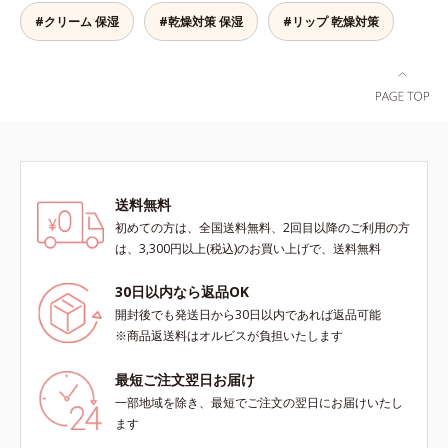
ソブテン、ヒアルロン酸Na、パル
清潔な指先またはお手持ちのリップ
#クリーム 保湿
#乾燥対策 保湿
#リップ 乾燥対策
ミチン酸エチルヘキシル、ジメチル
ブラシに適量をとって、唇にやさし
シリル化シリカ、BG、ペンチレン
くなじませてください。
グリコール
送料無料
初めての方は、全国送料無料、2回目以降のご利用の方
は、3,300円以上(税込)のお買い上げで、送料無料
30日以内なら返品OK
開封後でも発送日から30日以内であれば返品可能
※商品返送料はオルビスが負担いたします
最短ご注文翌日お届け
一部地域を除き、最短でご注文の翌日にお届けいたし
ます