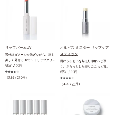
による唇の乾燥を防ぐため、一部の
ります。乾燥や凹凸などの唇悩みを
色素に特殊コーティング処理(*4)を
解決(*1)する「リップトリートメン
施し、さらに3種のうるおい・保護
ト成分(*2)」や、鮮やかな発色で、
成分(*5)も配合。しっとり感をキー
均一な質感に整った唇にのせること
プし、ぷるんとした唇に。さっとひ
でより美しく色づく「クリアカラー
と塗りするだけで、くすみやすい大
成分(*3)」を配合。さらに吐息や飲
人の肌に血色感を与え、唇を自然に
み物の水分を取り込んでリップの密
美しく彩る色設計です。*1 メイク
着性を高める「ウォーターゲル成分
効果による*2 水添ポリイソブテン
(*4）」で、マスクに色移りもしに
リップバームUV
オルビス ミスター リップケア
*3 色みのこと*4 トリエトキシカプ
くい仕様です。*1 メイク効果によ
スティック
紫外線ダメージを防ぎながら、唇を
リリルシラン配合＝保湿成分*5 ス
る *2 シリカ、酸化チタン、トリエ
美しく見せるUVカットリップクリ
唇にうるおいを与え好印象へと導
クワラン、ヒアルロン酸Na、加水
トキシカプリリルシラン、アルニカ
ーム。UV対策を忘れがちな唇に。
税込1,100円
く。さらっとした塗りごこちと質感
分解コラーゲン
花エキス＝唇にうるおいを与える効
紫外線をカットしながら、顔色をパ
で自然で好印象な口元に。さらっと
税込1,320円
果と、凹凸を補正して見せる効果を
ッと明るく見せるUVカットリップ
した軽やかな塗りごこちでありなが
（3.89 /
270
件）
併せ持つ成分*3 ダイマージリノー
です。他の部位より角層が薄くバリ
らも、唇にうるおいを与える「モイ
ル酸ダイマージリノレイルビス（ベ
（4.09 /
23
件）
ア機能が低い唇は、紫外線の影響で
ストキープ処方」採用で、「唇のか
ヘニル/イソステアリル/フィトステ
乾燥を引き起こしがち。そこで
さつきはケアしたいけど、リップク
リル）＝均一でムラのない鮮やかな
SPF25・PA++のUVカット効果のあ
リームはべたつくから苦手」という
発色を叶える成分*4 ラウリルPEG‐
るリップクリームで、顔だけでなく
リップクリームに苦手意識を感じる
10トリス（トリメチルシロキシ）シ
唇もしっかりUV対策しましょう。2
方でも使用しやすい設計に。ツヤを
リルエチルジメチコン＝水分によっ
種類の保湿成分（加水分解コラーゲ
抑えた質感で、自然で好印象な口元