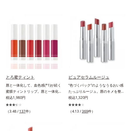
とろ蜜ティント
ピュアセラムルージュ
唇と一体化して、血色感(*1)が続く
“色づくパック”のようなうるおい感
蜜膜ティントリップ。唇と一体化し
たっぷりルージュ。唇のキメを整え
て色落ちしにくいティント処方とう
税込1,980円
リップの土台をつくり鮮やかな発色
税込1,320円
るおいを両立した、ティントリップ
を叶えます。唇にたっぷりうるおい
です。色が長時間唇に密着するオイ
を与えながら鮮やかに色づく、スキ
（3.48 /
137
件）
（4.13 /
369
件）
ル(*2)配合だから色落ちしにくく、
ンケア発想の美発色ルージュ(口紅)
果物の蜜を凝縮したような(*3)みず
です。荒れやすいデリケートな唇の
みずしい発色が続きます。また色素
キメを整えて、リップの土台をつく