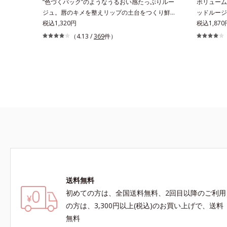
“色づくパック”のようなうるおい感たっぷりルー
ボリューム
ジュ。唇のキメを整えリップの土台をつくり鮮や
ッドルージ
かな発色を叶えます。唇にたっぷりうるおいを与
税込1,320円
ーに。1本
税込1,870
えながら鮮やかに色づく、スキンケア発想の美発
ージュです
（4.13 /
369
件）
色ルージュ(口紅)です。荒れやすいデリケートな
える「リッ
唇のキメを整えて、リップの土台をつくります。
ケアする「
乾燥や凹凸などの唇悩みを解決(*1)する「リップ
密着感を高
トリートメント成分(*2)」や、鮮やかな発色で、
グ処方」で
均一な質感に整った唇にのせることでより美しく
つけたての
色づく「クリアカラー成分(*3)」を配合。さらに
フの瞬間も
吐息や飲み物の水分を取り込んでリップの密着性
添ポリイソ
を高める「ウォーターゲル成分(*4）」で、マス
ン酸エチル
クに色移りもしにくい仕様です。*1 メイク効果
BG、ペン
による *2 シリカ、酸化チタン、トリエトキシカ
プリリルシラン、アルニカ花エキス＝唇にうるお
いを与える効果と、凹凸を補正して見せる効果を
併せ持つ成分*3 ダイマージリノール酸ダイマー
送料無料
ジリノレイルビス（ベヘニル/イソステアリル/フ
初めての方は、全国送料無料、2回目以降のご利用
ィトステリル）＝均一でムラのない鮮やかな発色
を叶える成分*4 ラウリルPEG‐10トリス（トリメ
の方は、3,300円以上(税込)のお買い上げで、送料
チルシロキシ）シリルエチルジメチコン＝水分に
無料
よって密着性を向上させ色持ちを叶える成分