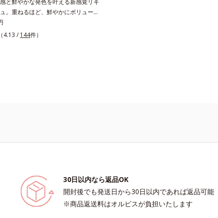
感と鮮やかな発色を叶える新感覚リキ
ュ。重ねるほど、鮮やかにボリューミ
で美しい仕上がりを叶えるリキッドル
円
。唇の凹凸を均一にカバーしツヤを与
（4.13 /
144
件）
ププランピング成分(*)」と、乾燥を
モイストラスティング処方」、唇への
め色持ちを叶える「カラーウェアリン
、うるおいのあるふっくらとした唇と
鮮やかな発色を両立します。マスクオ
、ハッと目を惹く唇に。* シリカ、水
ブテン、ヒアルロン酸Na、パルミチ
ヘキシル、ジメチルシリル化シリカ、
チレングリコール
30日以内なら返品OK
開封後でも発送日から30日以内であれば返品可能
※商品返送料はオルビスが負担いたします