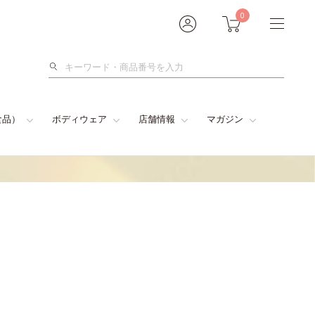
0
検
索
食品）
ボディウェア
店舗情報
マガジン