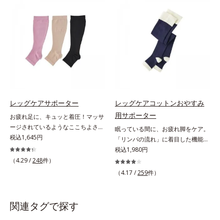
たらし、足どりも軽やか！ひざ下ソ
素材やオルビス独自の形状設計によ
ックスやニーハイソックスが苦手な
り、足への負担が少ない着圧ケアを
方にもおすすめです。靴ひもをゆる
実現。仕事中に長時間はいても苦し
めずにはけるスニーカーなどを手軽
くなりません。
にはけるのも魅力です。生地が厚ぼ
ったくないので靴ひもをゆるめずに
サッとはけ、お出かけに手間取りま
せん。
レッグケアサポーター
レッグケアコットンおやすみ
用サポーター
お疲れ足に、キュッと着圧！マッサ
ージされているようなここちよさ。
眠っている間に、お疲れ脚をケア。
3段階着圧で、足スッキリ！足首は
税込1,645円
「リンパの流れ」に着目した機能設
ギュッと引き締め、ふくらはぎに向
計。「644段階着圧」を採用した夜
税込1,980円
かうほどソフトになる「3段階着
用サポーターなんと644段階も着圧
（4.29 /
248
件）
圧」のサポーターです。まるでマッ
パワーが変わる！ 眠っている間
（4.17 /
259
件）
サージされているようなここちよさ
に、お疲れの脚をケアしてくれる夜
で、足スッキリ！を実感します。立
用のサポーターです。「リンパの流
ち仕事の方はもちろん、飛行機や新
れ」に着目した機能設計を採用。
関連タグで探す
幹線に乗る時やオフィスの冷房対策
644段階ならではの威力を、朝起き
にもおすすめです。はきごこちやわ