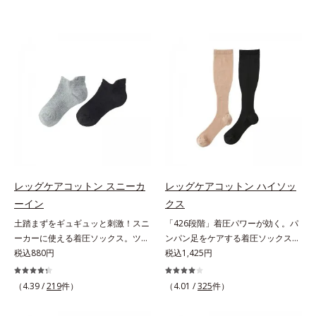
レッグケアコットン スニーカ
レッグケアコットン ハイソッ
ーイン
クス
土踏まずをギュギュッと刺激！スニ
「426段階」着圧パワーが効く。パ
ーカーに使える着圧ソックス。ツボ
ンパン足をケアする着圧ソックス。
押し効果でここちいい！スニーカー
税込880円
驚異的な「426段階」着圧で、足す
税込1,425円
に最適な、くるぶし丈の着圧ソック
っきり足指の付け根から上へ、1列
スです。土踏まず部分がリブ編み
ずつパワーが変わる426段階着圧を
（4.39 /
219
件）
（4.01 /
325
件）
で、ギュギュッとツボ押し効果を発
採用。「超細密パワー」が効く着圧
揮。歩くたびにここちよい刺激をも
ハイソックスです。やわらかい綿混