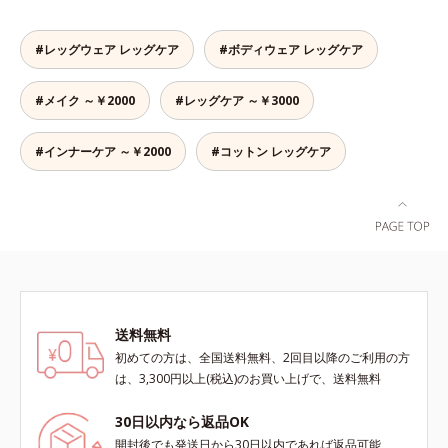
た時にはっきり実感します。
らか、ラクに動ける！よく伸びる糸
を使い、筋肉の動きに応じて前後の
#レッグウェア レッグケア
#ボディウェア レッグケア
生地を編み分けているから、着圧サ
ポーターにありがちなキツさがあり
#メイク ～￥2000
#レッグケア ～￥3000
ません。立ち仕事でもラクに動ける
やわらかさで、着脱もしやすく快適
です。薄手なのでパンツの下にもは
#インナーケア ～￥2000
#コットン レッグケア
くことができ、一年中使えておトク
です。
送料無料
初めての方は、全国送料無料、2回目以降のご利用の方
は、3,300円以上(税込)のお買い上げで、送料無料
30日以内なら返品OK
開封後でも発送日から30日以内であれば返品可能