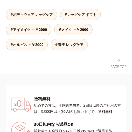
た時にはっきり実感します。
らか、ラクに動ける！よく伸びる糸
を使い、筋肉の動きに応じて前後の
#ボディウェア レッグケア
#レッグケア ギフト
生地を編み分けているから、着圧サ
ポーターにありがちなキツさがあり
#アイメイク ～￥2000
#メイク ～￥2000
ません。立ち仕事でもラクに動ける
やわらかさで、着脱もしやすく快適
です。薄手なのでパンツの下にもは
#オルビス ～￥2000
#着圧 レッグケア
くことができ、一年中使えておトク
です。
送料無料
初めての方は、全国送料無料、2回目以降のご利用の方
は、3,300円以上(税込)のお買い上げで、送料無料
30日以内なら返品OK
開封後でも発送日から30日以内であれば返品可能