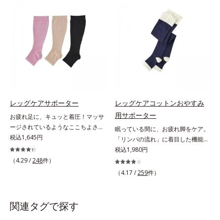
たらし、足どりも軽やか！ひざ下ソ
素材やオルビス独自の形状設計によ
ックスやニーハイソックスが苦手な
り、足への負担が少ない着圧ケアを
方にもおすすめです。靴ひもをゆる
実現。仕事中に長時間はいても苦し
めずにはけるスニーカーなどを手軽
くなりません。
にはけるのも魅力です。生地が厚ぼ
ったくないので靴ひもをゆるめずに
サッとはけ、お出かけに手間取りま
せん。
レッグケアサポーター
レッグケアコットンおやすみ
用サポーター
お疲れ足に、キュッと着圧！マッサ
ージされているようなここちよさ。
眠っている間に、お疲れ脚をケア。
3段階着圧で、足スッキリ！足首は
税込1,645円
「リンパの流れ」に着目した機能設
ギュッと引き締め、ふくらはぎに向
計。「644段階着圧」を採用した夜
税込1,980円
かうほどソフトになる「3段階着
用サポーターなんと644段階も着圧
（4.29 /
248
件）
圧」のサポーターです。まるでマッ
パワーが変わる！ 眠っている間
（4.17 /
259
件）
サージされているようなここちよさ
に、お疲れの脚をケアしてくれる夜
で、足スッキリ！を実感します。立
用のサポーターです。「リンパの流
ち仕事の方はもちろん、飛行機や新
れ」に着目した機能設計を採用。
関連タグで探す
幹線に乗る時やオフィスの冷房対策
644段階ならではの威力を、朝起き
にもおすすめです。はきごこちやわ