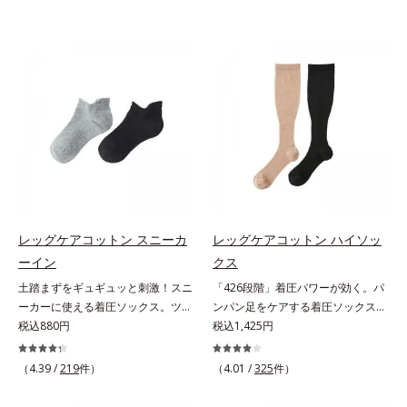
レッグケアコットン スニーカ
レッグケアコットン ハイソッ
ーイン
クス
土踏まずをギュギュッと刺激！スニ
「426段階」着圧パワーが効く。パ
ーカーに使える着圧ソックス。ツボ
ンパン足をケアする着圧ソックス。
押し効果でここちいい！スニーカー
税込880円
驚異的な「426段階」着圧で、足す
税込1,425円
に最適な、くるぶし丈の着圧ソック
っきり足指の付け根から上へ、1列
スです。土踏まず部分がリブ編み
ずつパワーが変わる426段階着圧を
（4.39 /
219
件）
（4.01 /
325
件）
で、ギュギュッとツボ押し効果を発
採用。「超細密パワー」が効く着圧
揮。歩くたびにここちよい刺激をも
ハイソックスです。やわらかい綿混