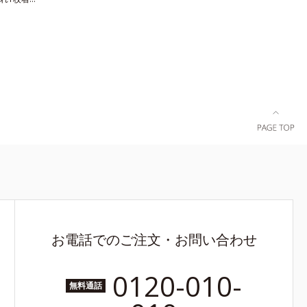
感×速乾」
ミソール
です。消臭
」のワキ汗
汗ジミを作
イも撃退し
％のやさしさ
ごこち。よ
方にもおす
お電話でのご注文・お問い合わせ
0120-010-
無料通話