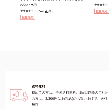
インナーで
いる方が、断然涼しくなる！「接触冷感×速乾」
税込2,475円
きで、汗か
インナーです。タンクトップは背中が高めのハイ
（3.54 /
48
件）
数量限定
臭ワキ汗止
バック設計。汗対策万全の定番アイテムです。消
数量限定
汗止めがし
臭ワキ汗止め付き薄型で「片面撥水加工」のワキ
作らせませ
汗止めがしっかり汗を吸収。アウターに汗ジミを
します。高
作らせません。消臭機能付きで汗のニオイも撃退
さと、シャ
します。高機能なのに綿100％綿100％のやさし
よくある化
さと、シャリッとした生地感で爽快な着ごこち。
すすめです
よくある化学繊維の夏インナーが苦手な方にもお
すすめです。
送料無料
初めての方は、全国送料無料、2回目以降のご利用
の方は、3,300円以上(税込)のお買い上げで、送料
無料