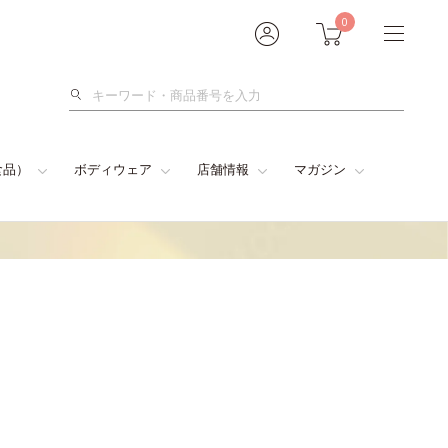
0
検
索
食品）
ボディウェア
店舗情報
マガジン