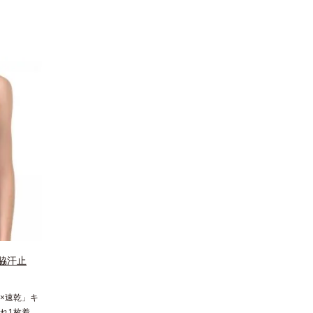
脇汗止
×速乾」キ
れ1枚着て