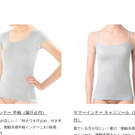
ンナー 半袖（脇汗止付）
サマーインナー キャミソール（
付）
が涼しい！「特大ワキ汗止め」付き半
。接触冷感半袖インナーこれ1枚着て
着ている方が涼しい！夏の「接触冷感
断然涼しくなる！「接触冷感×速乾」
円
ャミソール。接触冷感キャミソールこ