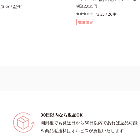
す。半袖は特大サイズのワキ汗止め付
いる方が、断然涼しくなる！「接触冷
税込2,035円
（3.63 /
27
件）
きさんにおすすめのアイテムです。消
インナーです。服を選ばず使えるキャ
（3.35 /
26
件）
め付き薄型で「片面撥水加工」のワキ
は、初めての方におすすめのアイテム
数量限定
っかり汗を吸収。アウターに汗ジミを
ワキ汗止め付き薄型で「片面撥水加工
ん。消臭機能付きで汗のニオイも撃退
止めがしっかり汗を吸収。アウターに
機能なのに綿100％綿100％のやさし
らせません。消臭機能付きで汗のニオ
リッとした生地感で爽快な着ごこち。
ます。高機能なのに綿100％綿100
学繊維の夏インナーが苦手な方にもお
と、シャリッとした生地感で爽快な着
。
くある化学繊維の夏インナーが苦手な
すめです。
30日以内なら返品OK
開封後でも発送日から30日以内であれば返品可能
※商品返送料はオルビスが負担いたします