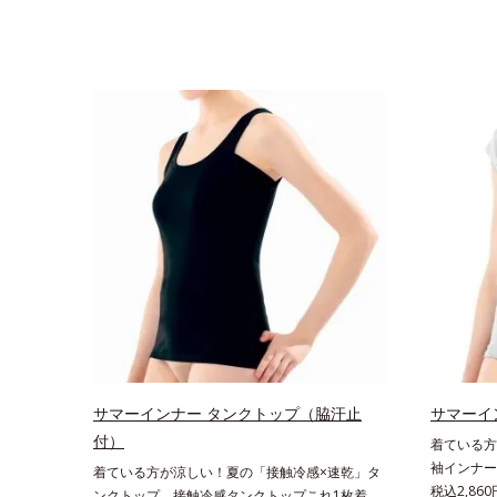
サマーインナー タンクトップ（脇汗止
サマーイ
付）
着ている方
袖インナー
着ている方が涼しい！夏の「接触冷感×速乾」タ
いる方が、
税込2,860
ンクトップ。接触冷感タンクトップこれ1枚着て