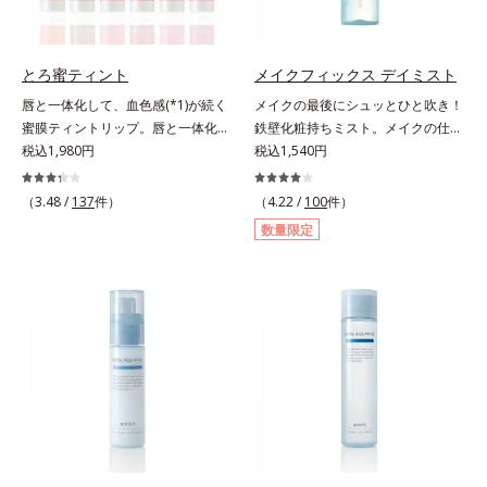
り込み、小さくばらけて肌表面にう
チノール配合＝保湿成分*2 パルミ
*6 乾燥による*7 保湿成分*8
るおいベールを形成。これにより、
トイルトリペプチド－5配合＝保湿
ロニセラカエルレア果汁、ノバラエ
洗い流した瞬間に汚れが肌に再付着
成分*3 ラウロイルグルタミン酸ジ
キス配合＝うるおいを与えハリと透
とろ蜜ティント
メイクフィックス デイミスト
することを防止し、細かい毛穴汚れ
（フィトステリル/オクチルドデシ
明感に満ちた肌へ導く保湿成分*9
唇と一体化して、血色感(*1)が続く
メイクの最後にシュッとひと吹き！
をごっそりするん！角栓溶解オイル
ル）配合＝保湿成分*4 角層まで
メマツヨイグサ抽出液、スイカズラ
蜜膜ティントリップ。唇と一体化し
鉄壁化粧持ちミスト。メイクの仕上
(*4)が詰まりや黒ずみも溶かして、
エキス配合＝角層のすみずみまで水
て色落ちしにくいティント処方とう
税込1,980円
げにシュッとひと吹き。肌とメイク
税込1,540円
毛穴の目立ちにくいすべすべ肌に洗
分・油分を保ち、ハリ・ツヤを与え
るおいを両立した、ティントリップ
の密着感をピタッと高め、メイクく
い上げます。大人肌のためのくすみ
る保湿成分*10 気持ちのことアレ
です。色が長時間唇に密着するオイ
ずれを防ぎ、化粧持ちをアップさせ
(*5)を晴らすアプローチによって圧
（3.48 /
137
件）
（4.22 /
100
件）
ルギーテスト済＝全ての方にアレル
ル(*2)配合だから色落ちしにくく、
るミストタイプの化粧水です。くず
巻の洗浄力と保湿力を叶え、毛穴目
ギーが起こらないということではあ
数量限定
果物の蜜を凝縮したような(*3)みず
れ防止成分(*1)を含む層と美容成分
立ち(*6)や乾燥によるくすみをケア
りません。
みずしい発色が続きます。また色素
(*2)を含む水層の2層タイプ。よく
し、毎日のメイクが楽しくなる晴れ
による唇の乾燥を防ぐため、一部の
振って混ぜると、美容成分がくずれ
やかな肌に導きます。*1 ポーラ化
色素に特殊コーティング処理(*4)を
防止成分を包み込み、メイクの上に
成独自の（Ｃ１２－２０）アルキル
施し、さらに3種のうるおい・保護
ピタッと密着。くずれ防止成分が
グルコシド（保湿）で形成するミセ
成分(*5)も配合。しっとり感をキー
汗・水・皮脂をはじきながら、美容
ルから、汚れをはね返す水の膜をつ
プし、ぷるんとした唇に。さっとひ
成分がうるおいをキープ。Wの機能
くる技術が日本初（2024年12月時
と塗りするだけで、くすみやすい大
でメイクをくずさずガードします。
点、J－GLOBALによる自社調べ）
人の肌に血色感を与え、唇を自然に
さらに保湿成分配合でうるおい感が
*2 オルビス内でかつてないオイル
美しく彩る色設計です。*1 メイク
続き、エアコンなどによる乾燥も防
クレンジングのこと*3 ポーラ化成
効果による*2 水添ポリイソブテン
ぎます。*1 トリメチルシロキシケ
独自の（Ｃ１２－２０）アルキルグ