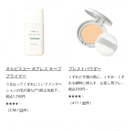
が毛髪内部の隙間に入り込みピタッ
げるだけで濃いメイクはもちろん毛
と密着し、定着効果をもたらすツヤ
穴悩みも取り去り、一瞬で気持ちの
記憶マグネット成分(*1)を配合しま
いい素肌へ。スキンケア0番目に、
した。さらにキューティクルとなじ
かつてないクレンジング(*2)をご用
みが良いキューティクルリペア成分
意しました。ポーラ化成は独自の先
(*3)が、開いたキューティクルにピ
端研究により、ナノバブルよりも小
タッと密着し、毎朝手ぐしでツヤが
さい超微粒子(*3)をクレンジングに
整うほどの美しい素髪へ導きます。
搭載することに成功。毛穴よりはる
そのほか、健康的な印象の髪に導く
かに小さい超微粒子とオイルが肌と
美容液成分も多数配合しました。・
汚れの間に入り込み、小さくばらけ
Wビタミン(*4)：保湿効果をもつ成
て肌表面にうるおいベールを形成。
オルビスユー ポアレス キープ
プレストパウダー
分が乾燥ダメージをケアし、毛髪の
これにより、洗い流した瞬間に汚れ
プライマー
くずれた午後の肌に。くすみ・くず
うるおいをUP・11種のアミノ酸
が肌に再付着することを防止し、細
れを瞬時に晴らす、お直し用プレス
(*5)：エッセンスインヘアミルクと
うるおってくずれにくいファンデー
かい毛穴汚れをごっそりするん！角
トパウダー。くすみ・くずれを瞬時
税込330円～
共通成分で毛髪を補修・タンパク質
ションの毛穴落ち(*1)防止化粧下
栓溶解オイル(*4)が詰まりや黒ずみ
に晴らす、お直し用のプレストパウ
補給成分(*6)：毛髪を補修してハリ
地。ファンデーションの毛穴落ち
税込1,760円
も溶かして、毛穴の目立ちにくいす
ダーです。朝のメイクから時間が経
コシをUP・コレステロール(*7)：髪
(*1)防止化粧下地です。毛穴
べすべ肌に洗い上げます。大人肌の
（4.11 /
46
件）
った肌は、どんよりくすんだ肌曇り
への親和性が高い油性成分が毛髪の
1/10000サイズのマイクロカバー成
ためのくすみ(*5)を晴らすアプロー
（3.96 /
93
件）
状態。そんな朝と午後の肌状態の違
なめらかさをUP*1 コハク酸、加水
分(*2)が毛穴をカバー。毛穴をフラ
チによって圧巻の洗浄力と保湿力を
いに着目しました。乾燥や皮脂分泌
分解ヒアルロン酸（ツヤを保つ保
ットに整えてつるんとなめらかに。
叶え、毛穴目立ち(*6)や乾燥による
でくずれて毛穴に落ちたファンデー
湿・毛髪補修成分）*2 超音波ケア
ファンデが毛穴に落ちる隙をつくら
くすみをケアし、毎日のメイクが楽