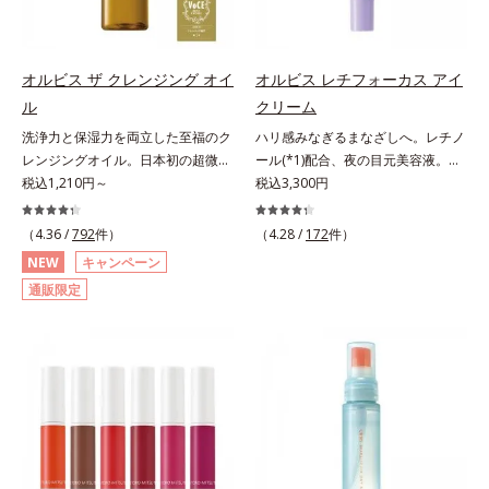
C(*5)や高浸透セラミド(*6)配合で肌
「透明感のなさ」が現れることで大
こらないということではありませ
荒れを防ぐ保湿成分*5 ウォッシュ
の水分量アップ。洗顔後の肌に使う
人の肌印象に大きな影響を与えてい
ん。ノンコメドジェニックテスト済
を除くLM＝さっぱり高保湿タイプ
と後肌がやわらかくなり、くすみ知
ることが分かりました。そこでオル
＝すべての人にコメド（ニキビのも
（脂性肌～普通肌）RM＝しっとり
らずのまっさら肌へ。メイクのり
ビスユー ドットシリーズは美容成
と）ができないというわけではあり
オルビス ザ クレンジング オイ
オルビス レチフォーカス アイ
高保湿タイプ（普通肌～超乾性肌）
(*7)もよくなります。さわやかさ広
分(*7)として「G.D.F.アクティベー
ません。
アレルギーテスト済＝全ての方にア
ル
クリーム
がるシトラスハーバルの香り。*1
ター(*8)」を配合。そして、従来か
レルギーが起こらないということで
洗浄力と保湿力を両立した至福のク
ハリ感みなぎるまなざしへ。レチノ
乾燥による*2 クエン酸配合＝角層
ら配合している美白有効成分「トラ
はありません。
レンジングオイル。日本初の超微粒
ール(*1)配合、夜の目元美容液。オ
柔軟成分*3 イソペンチルジオール
ネキサム酸」を配合しました。さら
子技術(*1)が毛穴奥の微細な汚れに
税込1,210円～
ルビスの目元技術を結集し、ハリ感
税込3,300円
配合＝保湿成分*4 ツボクサ葉エキ
に、シリーズ共通の美容成分(*7)
アプローチ。圧倒的な洗浄力と毛穴
みなぎるまなざしへ。レチノール
ス配合＝保湿成分*5 パルミチン酸
「GLルートブースター(*9)」を配合
悩みに着目したクレンジングオイル
(*1)配合の目元美容液です。目元悩
アスコルビルリン酸3Na配合＝保湿
することで、肌のふっくら感や透明
（4.36 /
792
件）
（4.28 /
172
件）
です。日本初・超微粒子技術(*1)
みをマルチにケアするレチノール
成分*6 セラミドNP、セラミド
感を叶えます。美白ケアしながら多
NEW
キャンペーン
で、さっと塗り広げるだけで濃いメ
と、ハリ感をサポートするペプチド
NG、セラミドAP配合＝保湿成分*7
角的なエイジングケアが叶うシリー
通販限定
イクはもちろん毛穴悩みも取り去
(*2)の2種の成分が深いうるおいを
汚れを落とすことによる
ズに。3ステップで上向き(*10)のハ
り、一瞬で気持ちのいい素肌へ。ス
与え、湧き上がるようなハリ感を呼
リと透明感を。効果的なシナジー設
キンケア0番目に、かつてないクレ
び覚まします。ハリ膜がのび広が
計で、あなたのエイジングケアを応
ンジング(*2)をご用意しました。ポ
り、肌表面にピン！としたハリ感を
援します。*1 メラニンの生成を抑
ーラ化成は独自の先端研究により、
与え、さらに疑似セラミド(*3)が角
え、シミ・ソバカスを防ぐ（ウォッ
ナノバブルよりも小さい超微粒子
層の隙間に浸透(*4)。夜のスキンケ
シュ除く）*2 オルビス内スキンケ
(*3)をクレンジングに搭載すること
アの最後にプラスすることで乾燥に
アシリーズの保湿力*3 年齢に応じ
に成功。毛穴よりはるかに小さい超
よる小ジワを目立たなくし、ハリ感
たお手入れのこと*4 うるおいによ
微粒子とオイルが肌と汚れの間に入
みなぎる目元を目指します。*1 レ
る*5 乾燥、ハリ・ツヤのなさ