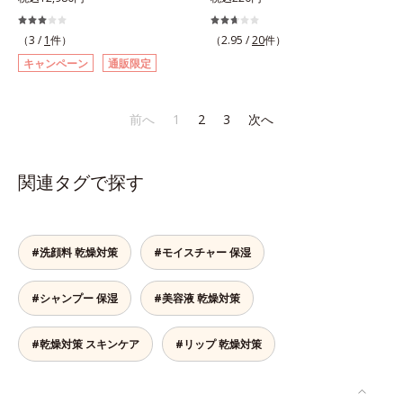
結果主義。年齢サイン(*5)の因子に
と、ファンデーションを塗っていい
(*10)」を配合することで、肌のふ
美容成分「GLルートブースター
湿成分*10 気持ちのこと
着目した肌科学エイジングケア(*3)
か悩むもの。とはいえ、素肌のまま
っくら感や透明感を叶えます。美白
(*11)」を配合することで、肌のふ
（3 /
1
件）
（2.95 /
20
件）
シリーズ。オルビスユー ドットシ
では紫外線など外的刺激(*1)をダイ
ケアしながら多角的なエイジングケ
っくら感や透明感を叶えます。美白
キャンペーン
通販限定
リーズは、年齢による肌悩み一つ一
レクトに受けやすい状態です。肌荒
アが叶うシリーズに。3ステップで
ケアしながら多角的なエイジングケ
つを対処するのではなく、肌で起き
れしやすい、ニキビができやすい人
上向き(*11)のハリと透明感を。効
アが叶うシリーズに。3ステップで
ていることの根本原因に着目。加齢
こそ、肌負担が少ない低刺激設計の
果的なシナジー設計で、あなたのエ
上向き(*12)のハリと透明感を。効
前へ
1
2
3
次へ
とともに現れる年齢サイン(*5)につ
ファンデーションで守るのがベス
イジングケアを応援します。*1 メ
果的なシナジー設計で、あなたのエ
いて研究を進めたところ、弾力感の
ト。「クリアフル エッセンス カバ
ラニンの生成を抑え、シミ・ソバカ
イジングケアを応援します。*1 メ
ない状態である「ハリのなさ」や、
ー ファンデーション」は紫外線吸
スを防ぐ（ウォッシュを除く）*2
ラニンの生成を抑え、シミ・ソバカ
関連タグで探す
くすみ(*6)などが現れている状態で
収剤不使用のうえ、敏感肌対象パッ
オルビス内スキンケアシリーズの保
スを防ぐ（ウォッシュを除く）*2
ある「透明感のなさ」が現れること
チテスト済(*2)、ノンコメドジェニ
湿力*3 年齢に応じたお手入れのこ
オルビス内スキンケアシリーズの保
で大人の肌印象に大きな影響を与え
ックテスト済(*3)で、とことん肌の
と*4 角層まで*5 うるおいによ
湿力*3 年齢に応じたお手入れのこ
ていることが分かりました。そこで
ことを考えた設計。さらに美容成分
る*6 乾燥、ハリ・ツヤのなさ
と*4 剥がれずに肌に蓄積した古い
#洗顔料 乾燥対策
#モイスチャー 保湿
オルビスユー ドットシリーズは美
に包まれた水分保持力の高い粉体や
*7 乾燥による*8 保湿成分*9
角層*5 乾燥による*6 洗浄によ
容成分(*7)として「G.D.F.アクティ
和漢植物由来成分をはじめとした、
ロニセラカエルレア果汁、ノバラエ
る物理的効果*7 うるおいによる
#シャンプー 保湿
#美容液 乾燥対策
ベーター(*8)」を配合。そして、従
肌をいたわる保湿成分をたっぷり配
キス配合＝うるおいを与えハリと透
*8 乾燥、ハリ・ツヤのなさ*9
来から配合している美白有効成分
合しました。肌にやさしいだけでな
明感に満ちた肌へ導く保湿成分
保湿成分*10 ロニセラカエルレア
「トラネキサム酸」を配合しまし
く、毛穴や凸凹、赤みをカバーし
*10 メマツヨイグサ抽出液、スイ
果汁、ノバラエキス配合＝うるおい
#乾燥対策 スキンケア
#リップ 乾燥対策
た。さらに、シリーズ共通の美容成
て、自然な陶器肌を叶えます。*1
カズラエキス配合＝角層のすみずみ
を与えハリと透明感に満ちた肌へ導
分(*7)「GLルートブースター(*9)」
乾燥など*2 すべての人に皮膚刺激
まで水分・油分を保ち、ハリ・ツヤ
く保湿成分*11 メマツヨイグサ抽
を配合することで、肌のふっくら感
がおきないというわけではありませ
を与える保湿成分*11 気持ちのこ
出液、スイカズラエキス配合＝角層