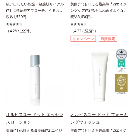
抜け出したい乾燥・敏感肌サイクル
美白(*1)も叶える最高峰(*2)エイジ
のフリー処方で徹底的に肌に寄り添
のフリー処方で徹底的に肌に寄り添
(*1)に持続型アプローチ。うるおい
ングケア(*3)指をはね返すような弾
います。*1 乾燥と敏感をくり返す
います。*1 乾燥と敏感をくり返す
を追求した敏感肌用保湿スキンケア
税込1,530円
力感が宿るハリ感 濃密フィットク
税込3,630円～
こと*2 敏感肌対象連用テスト済
こと*2 敏感肌対象連用テスト済
(*2)。うるおいを逃し、刺激を受け
リーム。ハリも透明感(*4)も結果主
（すべての方のお肌に合うというこ
（すべての方のお肌に合うというこ
やすい角層の“乾燥敏感スランプ
義。年齢サイン(*5)の因子に着目し
とではありません）*3 乾燥して敏
（4.28 /
199
件）
とではありません）*3 乾燥して敏
（4.22 /
676
件）
(*3)”に悩む敏感な肌へ。創業時から
た肌科学エイジングケア(*3)シリー
感に感じやすい状態のこと*4 発酵
感に感じやすい状態のこと*4 発酵
キャンペーン
通販限定
のうるおい研究により完成した、待
ズ。オルビスユー ドットシリーズ
アミノ酸（ポリグルタミン酸）配合
アミノ酸（ポリグルタミン酸）配合
望の敏感肌用保湿スキンケアライン
は、年齢による肌悩み一つ一つを対
＝乾燥を防ぎ、うるおいに満ちた肌
＝乾燥を防ぎ、うるおいに満ちた肌
「オルビス アクアニスト」。乾燥
処するのではなく、肌で起きている
へ導く保湿成分、植物由来アミノ酸
へ導く保湿成分、植物由来アミノ酸
敏感スランプの原因にアプローチす
ことの根本原因に着目。加齢ととも
（エルゴチオネイン）配合＝肌を整
（エルゴチオネイン）配合＝肌を整
る持続型トリプルアミノ酸(*4)を配
に現れる年齢サインについて研究を
え、すこやかに保つ保湿成分、微生
え、すこやかに保つ保湿成分、微生
合。もともと体内にあるアミノ酸は
進めたところ、弾力感のない状態で
物由来アミノ酸（エクトイン）配合
物由来アミノ酸（エクトイン）配合
異物として排出されにくく、肌にと
ある「ハリのなさ」や、くすみ(*6)
＝乱れた角層にうるおいを与え、肌
＝乱れた角層にうるおいを与え、肌
どまってうるおいを蓄えてくれま
などが現れている状態である「透明
荒れを防ぐ保湿成分*5 ウォッシュ
荒れを防ぐ保湿成分*5 ウォッシュ
す。刺激を受けやすくなった角層を
感のなさ」が、大人の肌印象に大き
を除くLM＝さっぱり高保湿タイプ
を除くLM＝さっぱり高保湿タイプ
うるおいで満たし、脱・敏感肌を目
な影響を与えていることがわかりま
（脂性肌～普通肌）RM＝しっとり
（脂性肌～普通肌）RM＝しっとり
指します。無油分・無着色・無香
した。そこでオルビスユー ドット
高保湿タイプ（普通肌～超乾性肌）
高保湿タイプ（普通肌～超乾性肌）
料・アルコールフリー・パラベンフ
シリーズは美容成分(*7)として
オルビスユー ドット エッセン
オルビスユー ドット フォーミ
リーで、徹底的に肌に寄り添いま
「G.D.F.アクティベーター(*8)」を
スローション
ングウォッシュ
す。*1 乾燥と敏感をくり返すこと
配合。そして、従来から配合してい
美白(*1)も叶える最高峰(*2)エイジ
美白(*1)も叶える最高峰(*2)エイジ
*2 敏感肌対象連用テスト済（すべ
る美白(*1)有効成分「トラネキサム