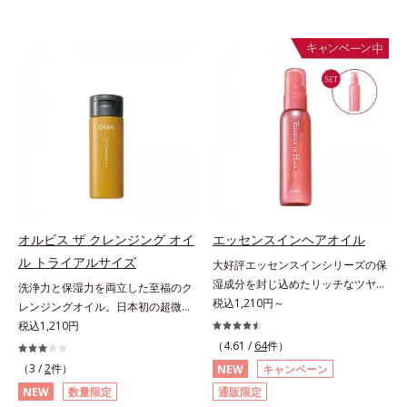
オルビス ザ クレンジング オイ
エッセンスインヘアオイル
ル トライアルサイズ
大好評エッセンスインシリーズの保
湿成分を封じ込めたリッチなツヤ髪
洗浄力と保湿力を両立した至福のク
続くヘアオイル。人気商品「エッセ
税込1,210円～
レンジングオイル。日本初の超微粒
ンスインヘアミルク」と同じシリー
子技術(*1)が毛穴奥の微細な汚れに
税込1,210円
ズのヘアオイルです。ナノサイズの
アプローチ。圧倒的な洗浄力と毛穴
（4.61 /
64
件）
美容成分(*1)で髪の隙間を満たして
悩みに着目したクレンジングオイル
（3 /
2
件）
NEW
キャンペーン
リッチなツヤ髪を維持する“超音波
のトライアルサイズです。日本初・
NEW
数量限定
通販限定
トリートメント”発想(*2)。美容成分
超微粒子技術(*1)で、さっと塗り広