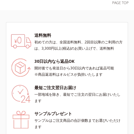
や透明感を叶えます。美白ケアしな
ん*3 すべての人にコメド（ニキビ
と
のすみずみまで水分・油分を保ち、
がら多角的なエイジングケアが叶う
のもと）ができないというわけでは
ハリ・ツヤを与える保湿成分*12
シリーズに。3ステップで上向き
ありません。
気持ちのこと
(*10)のハリと透明感を。効果的な
シナジー設計で、あなたのエイジン
グケアを応援します。*1 メラニン
送料無料
の生成を抑え、シミ・ソバカスを防
初めての方は、全国送料無料、2回目以降のご利用の方
ぐ（ウォッシュ除く）*2 オルビス
は、3,300円以上(税込)のお買い上げで、送料無料
内スキンケアシリーズの保湿力*3
年齢に応じたお手入れのこと*4 う
30日以内なら返品OK
るおいによる*5 乾燥、ハリ・ツヤ
開封後でも発送日から30日以内であれば返品可能
のなさ*6 乾燥による*7 保湿成分*8
※商品返送料はオルビスが負担いたします
ロニセラカエルレア果汁、ノバラエ
キス配合＝うるおいを与えハリと透
最短ご注文翌日お届け
明感に満ちた肌へ導く保湿成分*9
一部地域を除き、最短でご注文の翌日にお届けいたし
メマツヨイグサ抽出液、スイカズラ
ます
エキス配合＝角層のすみずみまで水
分・油分を保ち、ハリ・ツヤを与え
サンプルプレゼント
る保湿成分*10 気持ちのこと各商品
サンプルはご注文商品の合計個数までお選びいただけ
の詳しい情報は商品ページをご覧く
ます
ださい。・BEAUTY夏祭りは、こち