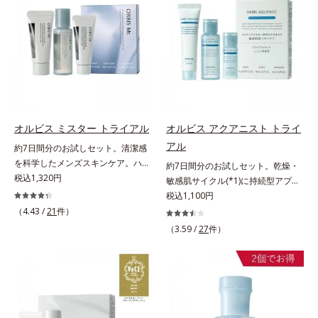
ションのすき間にフィットし、凹凸
の“定着”着想。毛髪水分との結合処
ず、メイクのりがUPします。水分
しくなる晴れやかな肌に導きます。
や毛穴をフラットに整えます。また
方で定着*3 イソステアロイル加水
と皮脂のバランスを整え、乾燥＆ベ
*1 ポーラ化成独自の（Ｃ１２－２
お直しと同時にうるおいを補給。さ
分解シルク（毛髪補修成分）*4 ト
タつきレスに。さらに毛穴周りの肌
０）アルキルグルコシド（保湿）で
らに余分な皮脂を吸着して、水分と
コフェロール、テトラヘキシルデカ
にうるおいを与え、キュッと引き締
形成するミセルから、汚れをはね返
皮脂のバランスをコントロールし、
ン酸アスコルビル（保湿）*5 アル
め＆ハリ感をUPさせます。また皮
す水の膜をつくる技術が日本初
メイクがくずれにくい肌へ。“立て
ギニン、グリシン、アスパラギン
脂を感知するとギュッと固まる膜を
（2024年12月時点、J－GLOBALに
直す”ことにこだわった設計で、メ
酸、セリン、トレオニン、バリン、
採用。ファンデーションのくずれや
よる自社調べ）*2 オルビス内でか
イクがくずれた肌にすんなりなじ
アラニン、プロリン、フェニルアラ
毛穴落ちを防ぎ、キレイが長持ちし
つてないオイルクレンジングのこと
み、ポンポンするだけでキレイが復
ニン、イソロイシン、ヒスチジン
ます。軽やかにのびるリキッドが肌
*3 ポーラ化成独自の（Ｃ１２－２
オルビス ミスター トライアル
オルビス アクアニスト トライ
活します。リキッド、クッション、
（毛髪補修）*6 加水分解ゴマタン
にほわっとべールをかけて、肌キメ
０）アルキルグルコシド（保湿）で
アル
約7日間分のお試しセット。清潔感
パウダー、どんなファンデーション
パクＰＧプロピルメチルシランジオ
がふっくら整うかのよう(*3)。つっ
形成するミセル*4 炭酸ジカプリリ
を科学したメンズスキンケア。ハ
約7日間分のお試しセット。乾燥・
の上に重ねてもOK。携帯に便利な
ール（毛髪補修）*7 コレステロー
ぱらないここちよい密着感で、さま
ル*5 乾燥や汚れによる*6 キメの乱
リ・ツヤのある、好印象な清潔透明
税込1,320円
敏感肌サイクル(*1)に持続型アプロ
コンパクトタイプです。
ル（保湿）各商品の詳しい情報は商
ざまなタイプのファンデと併用でき
れによる＜使用量目安＞適量＜使用
肌(*1)へ。オルビス ミスターは、男
ーチ。敏感肌用保湿スキンケア
税込1,100円
品ページをご覧ください。・エッセ
ます。毛穴が気になる箇所への部分
ステップ＞オルビス ザ クレンジン
性の清潔感、爽やかさ、若々しさの
(*2)。うるおいを逃し、刺激を受け
（4.43 /
21
件）
ンスインヘアミルクは、こちら
使いもOK。*1 ファンデーションが
グ オイル ⇒ 洗顔料 ⇒ 化粧
印象を科学的に検証し、ポジティブ
やすい角層の“乾燥敏感スランプ
くずれて毛穴に落ちること*2 酸化
（3.59 /
27
件）
水 ⇒ 保湿液 ※W洗顔が必要で
な光（＝ツヤ）が男性の印象に重要
(*3)”に悩む敏感な肌へ。創業時から
チタン配合＝カバー力向上成分*3
す＜使用方法＞1.適量をとり、手の
であること(*2)を業界で初めて発見
のうるおい研究により完成した、待
メイク効果による
ひら全体にさっと広げます。2.肌の
(*3)。ニキビ・肌荒れ予防有効成分
望の敏感肌用保湿スキンケアライン
上で軽くらせんを描くように、メイ
と保湿成分を新たに配合。これまで
「オルビス アクアニスト」。乾燥
クとよくなじませます。※落ちにく
の乾燥・テカリへのケアはそのまま
敏感スランプの原因にアプローチす
いメイクを落とす際は、乾いた手に
に、肌荒れ・ニキビ予防など“今”の
る持続型トリプルアミノ酸(*4)を配