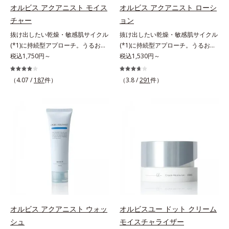
*3 色みのこと*4 トリエトキシカプ
イ酸、ジメチコン配合＝汗や水、皮
ルコシド（保湿）で形成するミセル
オルビス アクアニスト モイス
オルビス アクアニスト ローシ
リリルシラン配合＝保湿成分*5 ス
脂をはじき、メイクくずれを防ぐ成
*4 炭酸ジカプリリル*5 乾燥や汚れ
チャー
ョン
クワラン、ヒアルロン酸Na、加水
分*2 オリーブ葉エキス、ゴレンシ
による*6 キメの乱れによる＜使用
抜け出したい乾燥・敏感肌サイクル
抜け出したい乾燥・敏感肌サイクル
分解コラーゲン
葉エキス、加水分解ヒアルロン酸、
量目安＞適量＜使用ステップ＞オル
(*1)に持続型アプローチ。うるおい
(*1)に持続型アプローチ。うるおい
異性化糖配合＝保湿成分【ご使用方
ビス ザ クレンジング オイル ⇒
を追求した敏感肌用保湿スキンケア
税込1,750円～
を追求した敏感肌用保湿スキンケア
税込1,530円～
法】2層タイプなので、必ず容器を
洗顔料 ⇒ 化粧水 ⇒ 保湿液
(*2)。うるおいを逃し、刺激を受け
(*2)。うるおいを逃し、刺激を受け
よく振ってからお使いください。メ
※W洗顔が必要です＜使用方法＞1.
やすい角層の“乾燥敏感スランプ
やすい角層の“乾燥敏感スランプ
イクの仕上げに、顔から20cm程度
適量（2プッシュ程度）をとり、手
（4.07 /
187
件）
（3.8 /
291
件）
(*3)”に悩む敏感な肌へ。創業時から
(*3)”に悩む敏感な肌へ。創業時から
離し、目と口を閉じて、顔全体に適
のひら全体にさっと広げます。2.肌
のうるおい研究により完成した、待
のうるおい研究により完成した、待
量吹きかけてください。（5～6プッ
の上で軽くらせんを描くように、メ
望の敏感肌用保湿スキンケアライン
望の敏感肌用保湿スキンケアライン
シュが目安）ミストを塗布後、肌に
イクとよくなじませます。※落ちに
「オルビス アクアニスト」。乾燥
「オルビス アクアニスト」。乾燥
触れずに乾くまでそのままお待ちく
くいメイクを落とす際は、乾いた手
敏感スランプの原因にアプローチす
敏感スランプの原因にアプローチす
ださい。
にとり、メイクとしっかりなじませ
る持続型トリプルアミノ酸(*4)を配
る持続型トリプルアミノ酸(*4)を配
てください。3.メイクとなじんだ
合。もともと体内にあるアミノ酸は
合。もともと体内にあるアミノ酸は
ら、水またはぬるま湯でよく洗い流
異物として排出されにくく、肌にと
異物として排出されにくく、肌にと
します。4.その後、洗顔料で洗顔し
どまってうるおいを蓄えてくれま
どまってうるおいを蓄えてくれま
てください。各商品の詳しい情報は
す。刺激を受けやすくなった角層を
す。刺激を受けやすくなった角層を
商品ページをご覧ください。・
うるおいで満たし、脱・敏感肌を目
うるおいで満たし、脱・敏感肌を目
BEAUTY夏祭りは、こちら
指します。無油分・無着色・無香
指します。無油分・無着色・無香
オルビス アクアニスト ウォッ
オルビスユー ドット クリーム
料・アルコールフリー・界面活性剤
料・アルコールフリー・界面活性剤
シュ
モイスチャライザー
不使用(*5)・パラベンフリー、6つ
不使用(*5)・パラベンフリー、6つ