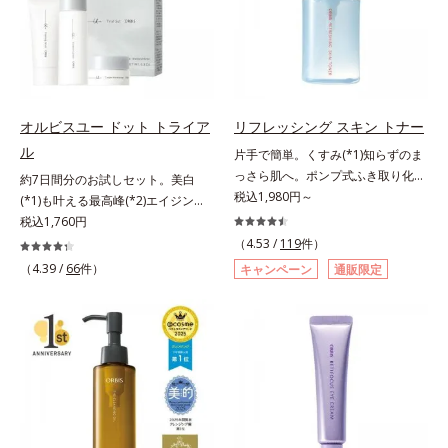
とり、メイクとしっかりなじませて
肌悩みに応え、“未来”を見据えて好
合。もともと体内にあるアミノ酸は
ください。3.メイクとなじんだら、
印象の鍵となるハリ・ツヤへもアプ
異物として排出されにくく、肌にと
水またはぬるま湯でよく洗い流しま
ローチする進化を遂げました。うる
どまってうるおいを蓄えてくれま
す。4.その後、洗顔料で洗顔してく
おいを逃しやすい男性肌に着目し、
す。刺激を受けやすくなった角層を
ださい。
アイテム同士をなじみやすくする
うるおいで満たし、脱・敏感肌を目
「うるおいコネクト設計」を採用。
指します。無油分・無着色・無香
オルビスユー ドット トライア
リフレッシング スキン トナー
8アイテム分の機能を3ステップに集
料・アルコールフリー・界面活性剤
ル
片手で簡単。くすみ(*1)知らずのま
約し、よりシンプルなお手入れで、
不使用(*5)・パラベンフリー、6つ
っさら肌へ。ポンプ式ふき取り化粧
約7日間分のお試しセット。美白
ハリ・ツヤのある好印象な清潔透明
のフリー処方で徹底的に肌に寄り添
水。くすみ(*1)知らずのまっさら肌
税込1,980円～
(*1)も叶える最高峰(*2)エイジング
肌(*1)へ導きます。*1 うるおいによ
います。*1 乾燥と敏感をくり返す
へ。洗顔後すぐの肌に使う、ポンプ
ケア(*3)。ハリも透明感(*4)も結果
税込1,760円
る透明感のある肌*2 男性の顔画像
こと*2 敏感肌対象連用テスト済
式のふき取り化粧水です。ポンプ式
主義。年齢サイン(*5)の因子に着目
を用いた印象評価において、基準画
（4.53 /
119
件）
（すべての方のお肌に合うというこ
だから簡単。片手でぷしゅっと押す
した肌科学エイジングケア(*3)シリ
像に対して、頬全体に輝度分布がな
（4.39 /
66
件）
とではありません）*3 乾燥して敏
キャンペーン
通販限定
だけでコットンに含ませられます。
ーズ。オルビスユー ドットシリー
だらかな光（ツヤ）があると、爽や
感に感じやすい状態のこと*4 発酵
コットンで肌をふき取ると、植物由
ズは、年齢による肌悩み一つ一つを
かさ印象が高く評価されたこと*3
アミノ酸（ポリグルタミン酸）配合
来AHA(*2)が古い角質をやわらかく
対処するのではなく、肌で起きてい
2022年12月22日時点で、科学文献
＝乾燥を防ぎ、うるおいに満ちた肌
し、手強い汚れも落としやすく。ク
ることの根本原因に着目。加齢とと
データベースPubMed及びGoogle
へ導く保湿成分、植物由来アミノ酸
イックフィット成分(*3)がほぐれた
もに現れる年齢サイン(*5)について
scholarにより国内化粧品業界にお
（エルゴチオネイン）配合＝肌を整
角層の汚れを素早くなじませ、コッ
研究を進めたところ、弾力感のない
いて該当文献がないことを確認（ポ
え、すこやかに保つ保湿成分、微生
トンで除去します。話題の美容成分
状態である「ハリのなさ」や、くす
ーラ化成研究所調べ）アレルギーテ
物由来アミノ酸（エクトイン）配合
CICA(*4)のほか、高浸透ビタミン
み(*6)などが現れている状態である
スト済＝全ての方にアレルギーが起
＝乱れた角層にうるおいを与え、肌