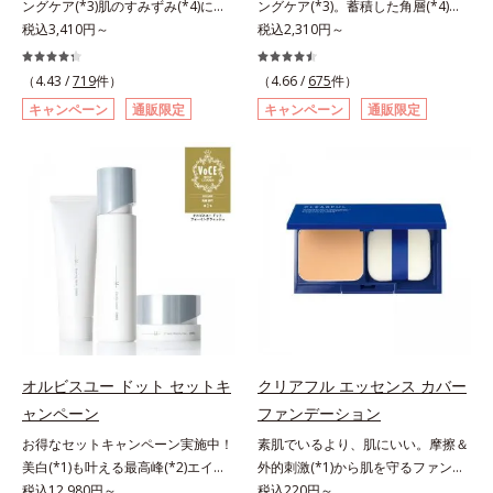
ングケア(*3)肌のすみずみ(*4)にし
ングケア(*3)。蓄積した角層(*4)を
ての方のお肌に合うということでは
酸」を配合しました。さらに、シリ
みわたるうるおい充満ローション。
税込3,410円～
絡めとりくすみ(*5)を晴らす高密着
税込2,310円～
ありません）*3 乾燥して敏感に感
ーズ共通の美容成分「GLルートブ
ハリも透明感(*5)も結果主義。年齢
マイルドピーリング(*6)洗顔料。ハ
じやすい状態のこと*4 発酵アミノ
ースター(*9)」を配合することで、
サイン(*6)の因子に着目した肌科学
リも透明感(*7)も結果主義。年齢サ
酸（ポリグルタミン酸）配合＝乾燥
肌のふっくら感や透明感を叶えま
（4.43 /
719
件）
（4.66 /
675
件）
エイジングケア(*3)シリーズ。オル
イン(*8)の因子に着目した肌科学エ
を防ぎ、うるおいに満ちた肌へ導く
す。美白ケアしながら多角的なエイ
キャンペーン
通販限定
キャンペーン
通販限定
ビスユー ドットシリーズは、年齢
イジングケア(*3)シリーズ。オルビ
保湿成分、植物由来アミノ酸（エル
ジングケアが叶うシリーズに。3ス
による肌悩み一つ一つを対処するの
スユー ドットシリーズは、年齢に
ゴチオネイン）配合＝肌を整え、す
テップで上向き(*10)のハリと透明
ではなく、肌で起きていることの根
よる肌悩み一つ一つを対処するので
こやかに保つ保湿成分、微生物由来
感を。効果的なシナジー設計で、あ
本原因に着目。加齢とともに現れる
はなく、肌で起きていることの根本
アミノ酸（エクトイン）配合＝乱れ
なたのエイジングケアを応援しま
年齢サインについて研究を進めたと
原因に着目。加齢とともに現れる年
た角層にうるおいを与え、肌荒れを
す。*1 メラニンの生成を抑え、シ
ころ、弾力感のない状態である「ハ
齢サインについて研究を進めたとこ
防ぐ保湿成分
ミ・ソバカスを防ぐ（ウォッシュを
リのなさ」や、くすみ(*7)などが現
ろ、弾力感のない状態である「ハリ
除く）*2 オルビス内スキンケアシ
れている状態である「透明感のな
のなさ」や、くすみ(*5)などが現れ
リーズの保湿力*3 年齢に応じたお
さ」が、大人の肌印象に大きな影響
ている状態である「透明感のなさ」
手入れのこと*4 うるおいによる
を与えていることがわかりました。
が、大人の肌印象に大きな影響を与
*5 乾燥、ハリ・ツヤのなさ*6
そこでオルビスユー ドットシリー
えていることがわかりました。そこ
乾燥による*7 保湿成分*8 ロニ
ズは美容成分(*8)として「G.D.F.ア
でオルビスユー ドットシリーズは
セラカエルレア果汁、ノバラエキス
オルビスユー ドット セットキ
クリアフル エッセンス カバー
クティベーター(*9)」を配合。そし
美容成分(*9)として「G.D.F.アクテ
配合＝うるおいを与えハリと透明感
ャンペーン
ファンデーション
て、従来から配合している美白(*1)
ィベーター(*10)」を配合。そし
に満ちた肌へ導く保湿成分*9 メマ
お得なセットキャンペーン実施中！
素肌でいるより、肌にいい。摩擦＆
有効成分「トラネキサム酸」を配合
て、従来から配合している美白(*1)
ツヨイグサ抽出液、スイカズラエキ
美白(*1)も叶える最高峰(*2)エイジ
外的刺激(*1)から肌を守るファンデ
しました。さらに、シリーズ共通の
有効成分「トラネキサム酸」を配合
ス配合＝角層のすみずみまで水分・
ングケア(*3)。ハリも透明感(*4)も
税込12,980円～
ーション。肌荒れやニキビがある
税込220円～
美容成分「GLルートブースター
しました。さらに、シリーズ共通の
油分を保ち、ハリ・ツヤを与える保