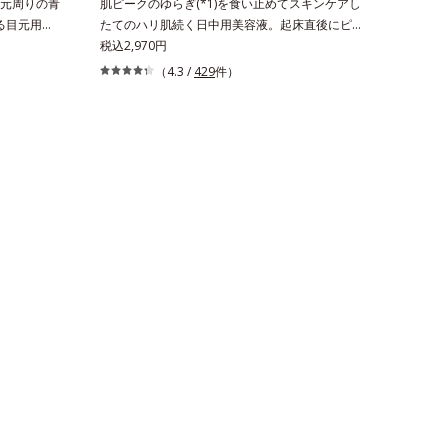
目元周りの青
肌ピークのゆらぎ(*1)を食い止めてスキンケアし
する目元用ス
たてのハリ肌続く日中用美容液。起床直後にピー
れる青クマ
クを迎え、夕方から夜にかけて徐々にダウンする
税込2,970円
の上からでも
ハリのバイオリズムに着目した、オルビスユーシ
（4.3 /
429
件）
。今や手放
リーズの日中用美容液です。クチナシエキス配合
ォンなどの
のハリバリアエンハンサーが、肌の内側(*2)から
するブルー
バリア機能にアプローチして、うるおいをキー
青クマ・く
プ。さらに紫外線・近赤外線・大気汚染(*3)をカ
メージの根
ットする成分を配合しており、外的刺激から肌を
・くすみケ
守ります。肌の内側(*2)と外側、両方からのWア
機能を兼ね
プローチでゆらぎ(*1)を食い止め、夕方にかけて
保湿成分×
ダウンしていくハリの低下を予防。朝の“ピーク
ズにし、乾
肌”が長時間続きます。UVカット効果と肌をトー
イルドタイ
ンアップさせる効果(*4)があり、朝のメイク前の
ライトニング
スキンケアにぴったり。オイルカットでベタつか
して目元のく
ないので、すぐにメイクが始められます。*1 乾
ます。メイ
燥など *2 角層内 *3 ちり・ほこり等 *4 メイク
しのついで
アップ効果による
けで、ほん
も。お疲れ
もメイク直
放せない私