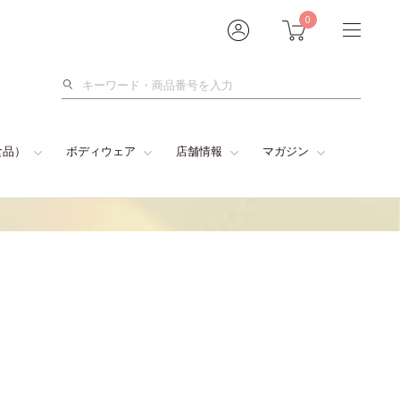
0
検
索
食品）
ボディウェア
店舗情報
マガジン