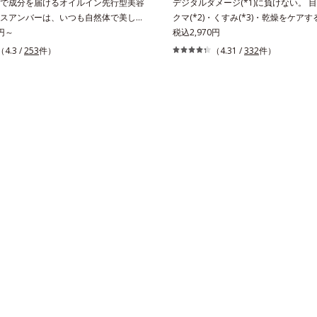
で成分を届けるオイルイン先行型美容
デジタルダメージ(*1)に負けない。 
スアンバーは、いつも⾃然体で美しく
クマ(*2)・くすみ(*3)・乾燥をケア
願う⼤⼈世代に寄り添うブランドで
0円～
ティック状美容液。目元周りにあらわ
税込2,970円
象研究に基づいた肌サイエンスで、複
(*2)・くすみ(*3)・乾燥に。メイク
（4.3 /
253
件）
（4.31 /
332
件）
みにアプローチ。大人世代の肌に向き
使える目元用スティック状美容液です
なお手入れで賢いケアを。ライフスタ
せない存在となったPCやスマートフ
む、若々しい印象(*1)作りのサポート
デジタルデバイス。その液晶画面が発
オルビスアンバー グロウプレセラム
ライトを浴び続けると、目元周りには
先⾏型美容液「オルビスアンバー グ
すみ・乾燥が……。そこでデジタルダ
ラム」は、オイル成分(*2)が肌に素早
本原因に着目し、目元スッキリ(*4)
肌をやわらかくしながら角層まで浸
ア・ハイライト効果と、1本で3つの
ラミドミックスが肌をすこやかに整
備えた目元用美容液を開発しました。
いを蓄える肌へと導きます。洗顔後す
マッサージ効果で目元の巡りをスムー
とで、あとのオールインワンクリーム
燥をケアして目元スッキリ。さらにワ
を高め、うるおいとツヤのある肌を叶
ムエキス(*5)が肌のキメを整え、ブ
1 肌にハリを与え若々しい印象*2
フィルター(*6)が光をコントロール
、トリ（カプリル酸／カプリン酸）グ
すみを払い、透明感のある目元へ整え
肌をやわらかくほぐす複合成分
クの上からでもＯＫだから、メイク直
にスティックをササッとすべらせるだ
のり血色感をONしてハイライト効果
目元がスッキリします。スキンケアに
しにも使える、デジタルデバイスが手