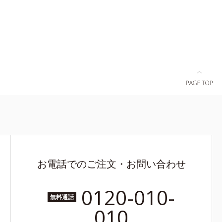
肌の乾燥、
燥による*4
くすみをケ
ングフィル
酸化鉄、ト
上がり向上粉
お電話でのご注文・お問い合わせ
0120-010-
無料通話
010