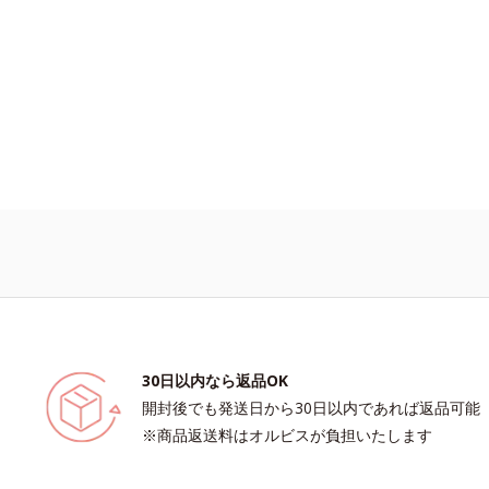
たちにぴったりのアイテムです。*1 
キメの乱れ*2 メイク効果による*3 乾
マッサージ効果による*5 乾燥による
アする植物性保湿成分*6 ブライトニ
ター（酸化チタン、シリカ、マイカ、
リメトキシシリルジメチコン）= 仕
体
30日以内なら返品OK
開封後でも発送日から30日以内であれば返品可能
※商品返送料はオルビスが負担いたします