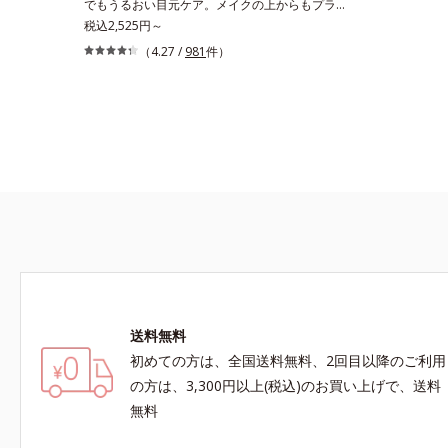
でもうるおい目元ケア。メイクの上からもプラス
オンOK。「目元がカサつく、ハリがない、疲れ
税込2,525円～
て見える・・・」目元を見てドキッとした事はあ
（4.27 /
981
件）
りませんか？目元は顔の中で一番皮膚が薄く、と
てもデリケート。乾燥しやすく、エイジングサイ
ンが最初に出やすい部分といわれています。アイ
ケアエッセンスは、メイク前にもメイクの上から
でも24時間使える美容液です。2種類のヒアルロ
ン酸が肌の外と内から贅沢保湿。肌に素早くなじ
み、ここちよく肌を整えます。無油分だからこそ
実現できたべたつかない使いごこちで、つけた瞬
間から、うるおいとハリ感のある肌へ。目元はも
ちろん、乾燥が気になる小鼻や口元などにもお勧
めです。
送料無料
初めての方は、全国送料無料、2回目以降のご利用
の方は、3,300円以上(税込)のお買い上げで、送料
無料