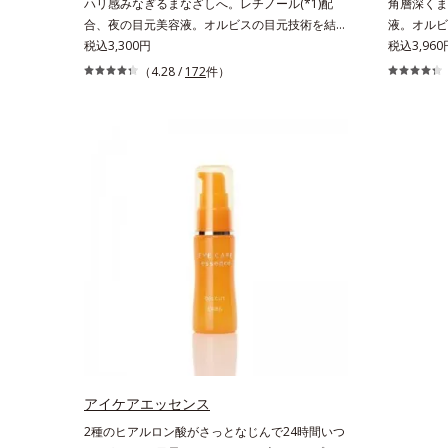
ハリ感みなぎるまなざしへ。レチノール(*1)配
角層深くま
合、夜の目元美容液。オルビスの目元技術を結集
液。オルビ
し、ハリ感みなぎるまなざしへ。レチノール(*1)
税込3,300円
ありたいと
税込3,96
配合の目元美容液です。目元悩みをマルチにケア
す。年齢印
（4.28 /
172
件）
するレチノールと、ハリ感をサポートするペプチ
合的なお悩
ド(*2)の2種の成分が深いうるおいを与え、湧き
合い、手軽
上がるようなハリ感を呼び覚まします。ハリ膜が
イルになじ
のび広がり、肌表面にピン！としたハリ感を与
をします。
え、さらに疑似セラミド(*3)が角層の隙間に浸透
オイルイン
(*4)。夜のスキンケアの最後にプラスすることで
ロウプレセ
乾燥による小ジワを目立たなくし、ハリ感みなぎ
くなじみ、
る目元を目指します。*1 レチノール配合＝保湿
透。ADセ
成分*2 パルミトイルトリペプチド－5配合＝保湿
え、うるお
成分*3 ラウロイルグルタミン酸ジ（フィトステ
ぐに使うこ
リル/オクチルドデシル）配合＝保湿成分*4 角層
の肌なじみ
まで
えます。*
スクワラン
リセリル＝
アイケアエッセンス
2種のヒアルロン酸がさっとなじんで24時間いつ