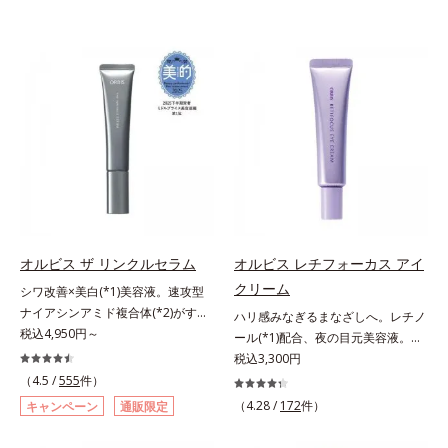
オルビス ザ リンクルセラム
オルビス レチフォーカス アイ
クリーム
シワ改善×美白(*1)美容液。速攻型
ナイアシンアミド複合体(*2)がすば
ハリ感みなぎるまなざしへ。レチノ
やく浸透(*3)。ピンと、パッと。大
税込4,950円～
ール(*1)配合、夜の目元美容液。オ
人の肌にハリ感を。シワ改善×美白
ルビスの目元技術を結集し、ハリ感
税込3,300円
(*1)美容液。ポーラ化成 研究所の独
みなぎるまなざしへ。レチノール
（4.5 /
555
件）
自研究で見出した、速攻型ナイアシ
(*1)配合の目元美容液です。目元悩
（4.28 /
172
件）
キャンペーン
通販限定
ンアミド複合体(*2)と浸透サポート
みをマルチにケアするレチノール
成分(*4)を配合。シワ改善・美白の
と、ハリ感をサポートするペプチド