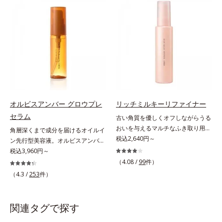
有効成分「ナイアシンアミド」の浸
(*2)の2種の成分が深いうるおいを
透スピードがアップ(*5)し、浸透し
与え、湧き上がるようなハリ感を呼
にくい大人肌の深く(*3)まで素早く
び覚まします。ハリ膜がのび広が
届けます。真皮のコラーゲン産生を
り、肌表面にピン！としたハリ感を
促進し、年齢とともに刻まれる深い
与え、さらに疑似セラミド(*3)が角
悩みのシワを改善しながら、過剰な
層の隙間に浸透(*4)。夜のスキンケ
メラニン生成を防ぎ未来のシミ・ソ
アの最後にプラスすることで乾燥に
バカスを予防します。さらに独自研
よる小ジワを目立たなくし、ハリ感
究に基づいた浸透型ハリ保湿成分
みなぎる目元を目指します。*1 レ
(*6)で大人肌にハリ感をプラス。す
チノール配合＝保湿成分*2 パルミ
オルビスアンバー グロウプレ
リッチミルキーリファイナー
るっと伸び広がるテクスチャー
トイルトリペプチド－5配合＝保湿
セラム
古い角質を優しくオフしながらうる
で、"顔全体にご使用いただける設
成分*3 ラウロイルグルタミン酸ジ
おいを与えるマルチなふき取り用美
角層深くまで成分を届けるオイルイ
計"。見えているシワはもちろん、
（フィトステリル/オクチルドデシ
容液。ごわつき、黄ぐすみなど、さ
税込2,640円～
ン先行型美容液。オルビスアンバー
自分では気づきにくい死角のシワの
ル）配合＝保湿成分*4 角層まで
まざまな年齢肌悩みに関わる角層の
は、いつも⾃然体で美しくありたい
税込3,960円～
改善にも効果を発揮します。*1 メ
糖化。角層が糖化する前に(*)やさし
と願う⼤⼈世代に寄り添うブランド
ラニンの生成を抑え、シミ・ソバカ
（4.08 /
99
件）
くほぐしてオフし、リッチなうるお
です。年齢印象研究に基づいた肌サ
スを防ぐ*2 ナイアシンアミド（有
（4.3 /
253
件）
いを届ける、欲張りな大人のための
イエンスで、複合的なお悩みにアプ
効成分）、水添大豆リン脂質、フィ
角質ケアです。古くなった角層をオ
ローチ。大人世代の肌に向き合い、
トステロール、水（基剤）、
イル成分が優しくほぐしてからふき
手軽なお手入れで賢いケアを。ライ
BG（保湿）*3 角層まで*4 K石けん
関連タグで探す
取り、美容保湿成分のリッチメドウ
フスタイルになじむ、若々しい印象
素地、ホホバアルコール、トリステ
スイートとユズセラミドがうるおい