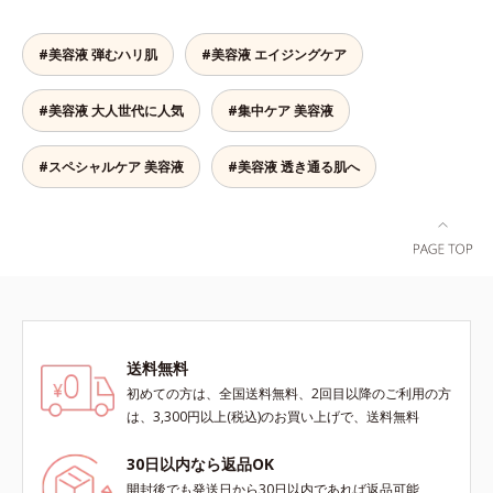
(*1)作りのサポートをします。オル
アリン酸デカグリセリル（基剤）*5
を届けると、くもりのないクリアな
ビスアンバー グロウプレセラムオ
角層の範囲内における自社従来品処
肌に。さらにうるおいをキャッチし
イルイン先⾏型美容液「オルビスア
方との比較*6 ドクダミエキス、シ
#美容液 弾むハリ肌
#美容液 エイジングケア
て蓄える水性ヴェールを肌の上に形
ンバー グロウプレセラム」は、オ
クロヘキサンジカルボン酸ビスエト
成することで、次に使う化粧水のな
イル成分(*2)が肌に素早くなじみ、
キシジグリコール（保湿）＜使用量
#美容液 大人世代に人気
#集中ケア 美容液
じみがアップします。週に2～3回、
肌をやわらかくしながら角層まで浸
目安＞パール1粒程度＜ご使用ステ
洗顔後にまろやかな感触のミルクで
透。ADセラミドミックスが肌をす
ップ＞洗顔料 ⇒ 化粧水 ⇒ ザ リン
やさしくふき取るだけで、ごわつき
こやかに整え、うるおいを蓄える肌
クルセラム ⇒ 保湿液＜1商品あたり
#スペシャルケア 美容液
#美容液 透き通る肌へ
のない、みずみずしいやわ肌を実現
へと導きます。洗顔後すぐに使うこ
の使用回数＞通常サイズ：約90回
します。 * 糖化する前の古くなった
とで、あとのオールインワンクリー
（1.5ヵ月程度）ラージサイズ：約
角層をふき取り、やわらかい肌を保
ムの肌なじみを高め、うるおいとツ
180回（3ヵ月程度）各商品の詳し
つこと。
ヤのある肌を叶えます。*1 肌にハ
い情報は商品ページをご覧くださ
リを与え若々しい印象*2 スクワラ
い。・BEAUTY夏祭りは、こちら
ン、トリ（カプリル酸／カプリン
酸）グリセリル＝肌をやわらかくほ
ぐす複合成分
送料無料
初めての方は、全国送料無料、2回目以降のご利用の方
は、3,300円以上(税込)のお買い上げで、送料無料
30日以内なら返品OK
開封後でも発送日から30日以内であれば返品可能