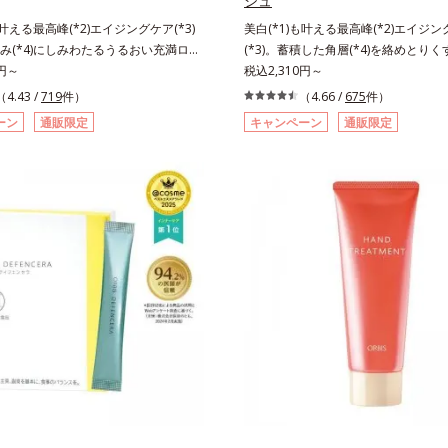
シュ
も叶える最高峰(*2)エイジングケア(*3)
美白(*1)も叶える最高峰(*2)エイジ
み(*4)にしみわたるうるおい充満ロー
(*3)。蓄積した角層(*4)を絡めとりくす
リも透明感(*5)も結果主義。年齢サイ
0円～
晴らす高密着マイルドピーリング(*6
税込2,310円～
の因子に着目した肌科学エイジングケア
リも透明感(*7)も結果主義。年齢サイン
（4.43 /
719
件）
（4.66 /
675
件）
リーズ。オルビスユー ドットシリーズは、
子に着目した肌科学エイジングケア(*
ーン
通販限定
キャンペーン
通販限定
肌悩み一つ一つを対処するのではな
ズ。オルビスユー ドットシリーズは
きていることの根本原因に着目。加齢
る肌悩み一つ一つを対処するのではな
れる年齢サインについて研究を進めた
きていることの根本原因に着目。加齢
力感のない状態である「ハリのなさ」
れる年齢サインについて研究を進めた
(*7)などが現れている状態である「透
力感のない状態である「ハリのなさ」
」が、大人の肌印象に大きな影響を与
(*5)などが現れている状態である「
とがわかりました。そこでオルビスユ
さ」が、大人の肌印象に大きな影響を
リーズは美容成分(*8)として「G.D.F.
ことがわかりました。そこでオルビス
ーター(*9)」を配合。そして、従来か
トシリーズは美容成分(*9)として「G.D
いる美白(*1)有効成分「トラネキサム
ィベーター(*10)」を配合。そして、
しました。さらに、シリーズ共通の美
合している美白(*1)有効成分「トラ
Lルートブースター(*10)」を配合する
を配合しました。さらに、シリーズ共
のふっくら感や透明感を叶えます。美
分「GLルートブースター(*11)」を
がら多角的なエイジングケアが叶うシ
で、肌のふっくら感や透明感を叶えま
3ステップで上向き(*11)のハリと透明
アしながら多角的なエイジングケアが