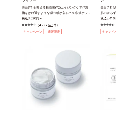
ライザー
ン
美白(*1)も叶える最高峰(*2)エイジングケア(*3)
美白(*1)
指をはね返すような弾力感が宿るハリ感 濃密フ
肌のすみず
ィットクリーム。ハリも透明感(*4)も結果主義。
税込3,630円～
ション。ハ
税込3,41
年齢サイン(*5)の因子に着目した肌科学エイジン
ン(*6)
（4.22 /
676
件）
グケア(*3)シリーズ。オルビスユー ドットシリー
(*3)シ
キャンペーン
通販限定
キャンペ
ズは、年齢による肌悩み一つ一つを対処するので
年齢による
はなく、肌で起きていることの根本原因に着目。
く、肌で起
加齢とともに現れる年齢サインについて研究を進
とともに現
めたところ、弾力感のない状態である「ハリのな
ところ、弾
さ」や、くすみ(*6)などが現れている状態である
や、くすみ
「透明感のなさ」が、大人の肌印象に大きな影響
明感のなさ
を与えていることがわかりました。そこでオルビ
えているこ
スユー ドットシリーズは美容成分(*7)として
ー ドットシ
「G.D.F.アクティベーター(*8)」を配合。そし
アクティベ
て、従来から配合している美白(*1)有効成分「ト
ら配合して
ラネキサム酸」を配合しました。さらに、シリー
酸」を配合
ズ共通の美容成分「GLルートブースター(*9)」を
容成分「G
配合することで、肌のふっくら感や透明感を叶え
ことで、肌
ます。美白ケアしながら多角的なエイジングケア
白ケアしな
が叶うシリーズに。3ステップで上向き(*10)のハ
リーズに。