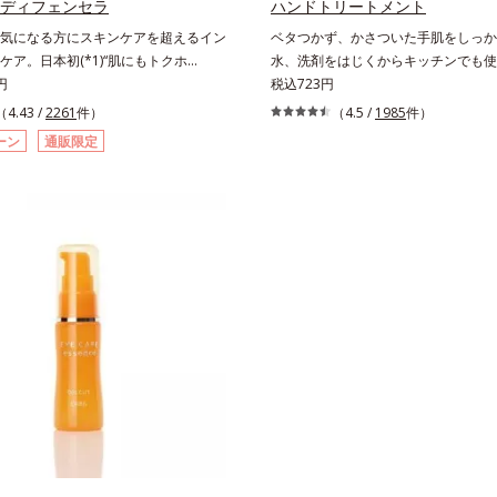
的なシナジー設計で、あなたのエイジ
ズに。3ステップで上向き(*12)のハ
 ディフェンセラ
ハンドトリートメント
応援します。*1 メラニンの生成を
を。効果的なシナジー設計で、あなた
気になる方にスキンケアを超えるイン
ベタつかず、かさついた手肌をしっか
・ソバカスを防ぐ（ウォッシュを除
グケアを応援します。*1 メラニン
ケア。日本初(*1)“肌にもトクホ
水、洗剤をはじくからキッチンでも使
オルビス内スキンケアシリーズの保湿
え、シミ・ソバカスを防ぐ（ウォッシ
！肌の乾燥が気になる方に。高純度に精製
円
能型ハンドクリーム。常に外気にさら
税込723円
齢に応じたお手入れのこと*4 角層ま
*2 オルビス内スキンケアシリーズ
由来のグルコシルセラミドを配合。
上、もともと皮脂分泌が少ない手肌は
（4.43 /
2261
件）
（4.5 /
1985
件）
るおいによる*6 乾燥、ハリ・ツヤの
*3 年齢に応じたお手入れのこと*4
を逃しにくくするため、肌の乾燥が気
すく荒れやすい部分です。ソメイヨシ
乾燥による*8 保湿成分*9 ロニセラ
に肌に蓄積した古い角層*5 乾燥によ
ーン
通販限定
適している」と許可された、特定保健
が、乱れた角層を整え、うるおいを閉
果汁、ノバラエキス配合＝うるおいを
浄による物理的効果*7 うるおいによ
クホ）のインナースキンケアで
ら肌表面をなめらかにし肌荒れを防止
透明感に満ちた肌へ導く保湿成分
燥、ハリ・ツヤのなさ*9 保湿成分*
スキンケア”だから、顔だけでなく、背
た、リピジュア（R）−NR(*) が手肌
マツヨイグサ抽出液、スイカズラエキス
ラカエルレア果汁、ノバラエキス配合
、スキンケア機能は全身にも。なかな
着して、うるおいバリアを作り乾燥な
のすみずみまで水分・油分を保ち、ハ
を与えハリと透明感に満ちた肌へ導く
ない、ボディの乾燥対策にもおすすめ
激から手肌を徹底ガードするので、し
与える保湿成分*11 気持ちのこと
*11 メマツヨイグサ抽出液、スイ
の爽やかな香りとすっきりとした酸味
ずっと続きます。* ポリクオタニウム-61（リピ
配合＝角層のすみずみまで水分・油分
ゆず風味」、芳醇なマスカットの香り
ジュアは、日油株式会社の登録商標で
リ・ツヤを与える保湿成分*12 気持
とした酸味が楽しめる「マスカット風
チの甘い香りと爽やかな甘味が楽しめ
風味」の3種のフレーバーをご用意。
分に合わせてチョイスできるから、よ
く、水なしで飲めるから、毎日手軽に
けられます。*1 販売商品として。*2
本品に含まれる米胚芽由来のグルコシ
は、肌の水分を逃しにくくするため、