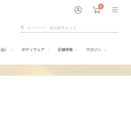
0
検
索
食品）
ボディウェア
店舗情報
マガジン