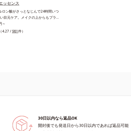
気になる方に適しています。
エッセンス
ルロン酸がさっとなじんで24時間いつ
い目元ケア。メイクの上からもプラス
「目元がカサつく、ハリがない、疲れ
5円～
・・」目元を見てドキッとした事はあ
（4.27 /
981
件）
？目元は顔の中で一番皮膚が薄く、と
ート。乾燥しやすく、エイジングサイ
出やすい部分といわれています。アイ
ンスは、メイク前にもメイクの上から
間使える美容液です。2種類のヒアルロ
外と内から贅沢保湿。肌に素早くなじ
よく肌を整えます。無油分だからこそ
べたつかない使いごこちで、つけた瞬
るおいとハリ感のある肌へ。目元はも
燥が気になる小鼻や口元などにもお勧
30日以内なら返品OK
開封後でも発送日から30日以内であれば返品可能