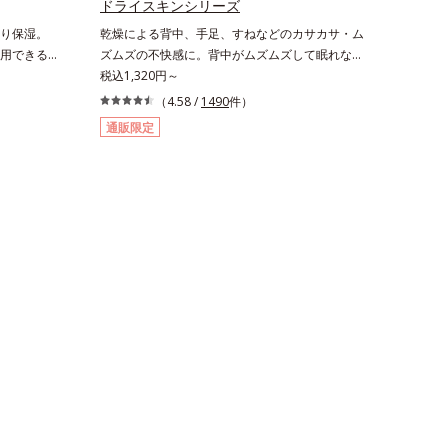
リと透明感
ドライスキンシリーズ
のエイジン
り保湿。
乾燥による背中、手足、すねなどのカサカサ・ム
の生成を抑
用できる万
ズムズの不快感に。背中がムズムズして眠れな
ュを除く）
されている
い、手足がカサつく、お風呂上がりはその不快感
税込1,320円～
の保湿力
、乾燥しや
が増してつらい・・・と悩んでいませんか？それ
（4.58 /
1490
件）
 剥がれず
ノ葉エキス
はお肌が乾燥して外的刺激に弱くなっているか
る*6 洗
通販限定
じ込めなが
ら。オルビスのドライスキンシリーズは、バスタ
る*8 乾
します。ま
イムから始めるトータルケア。ふわふわの泡状ボ
10 ロニセ
にピタッと密
ディシャンプーでの「手のひら+泡」のなで洗い
＝うるおい
どの外部刺
は、洗いすぎによる乾燥を防ぎうるおいは残しま
保湿成分
っとり感が
す。特に不快感を感じやすいお風呂上がりには、
カズラエキス
モイスチャーシールド成分を配合した全身用の薬
を保ち、ハ
す。）
用ジェルローション、部分用の薬用クリームで、
ちのこと
つらいカサつきや、ムズムズする不快感をすばや
くしずめ、快適に過ごしましょう。