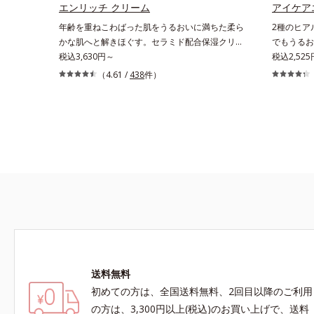
肌の乾燥が
エンリッチ クリーム
アイケア
年齢を重ねこわばった肌をうるおいに満ちた柔ら
2種のヒア
かな肌へと解きほぐす。セラミド配合保湿クリー
でもうるお
ム。うるおい続く柔らかな肌へ整える、エイジン
税込3,630円～
オンOK。
税込2,52
グケア(*1)保湿クリームです。塗っても塗っても
て見える・
（4.61 /
438
件）
乾いてしまう肌へセラミドを届けるため、セラミ
りませんか
ドを極小のナノサイズにカプセル化しました。内
てもデリケ
包した3大保湿成分＝ローヤルゼリーエキス・浸
ンが最初に
透型コラーゲン(*2)・エラスチン(*3)とともに浸
ケアエッセ
透(*4)し、うるおいに満ちた状態が続く肌へ整え
でも24時
ます。さらに年齢肌がうるおいとともに失ってし
ン酸が肌の
まうハリ・弾力に、モイストエンリッチコンプレ
み、ここち
ックス(*5）がアプローチ。ベタつかずみずみず
実現できた
しい使いごこちでこわばった肌を解きほぐし、柔
間から、う
らかくもっちりしたクリームならではの極上肌へ
ちろん、乾
導きます。*1 年齢に応じたお手入れ*2 加水分解
めです。
コラーゲン*3 加水分解エラスチン*4 角層内*5
アルテアエキス＝肌にうるおいと柔らかさを与え
送料無料
る保湿成分
初めての方は、全国送料無料、2回目以降のご利用
の方は、3,300円以上(税込)のお買い上げで、送料