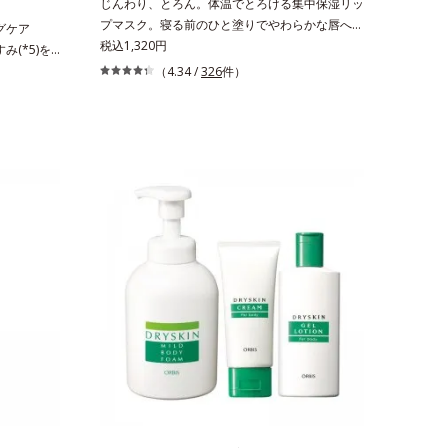
じんわり、とろん。体温でとろける集中保湿リッ
プマスク。寝る前のひと塗りでやわらかな唇へ。
ングケア
集中保湿リップマスクです。バームのような固め
税込1,320円
み(*5)を
のテクスチャーが体温でじんわり、とろんとほぐ
)洗顔料。ハ
（4.34 /
326
件）
れ、Wのオイルがピタッと高密着。2種の植物性
(*8)の因
保湿成分配合で、乾燥にゆらがない唇に整えま
3)シリー
す。寝る前に塗れば、翌朝のコンディションが段
、年齢によ
違い！ 寝ながらケアで唇をそっといたわりなが
く、肌で起
ら、メイク映えするしっとりやわらか唇を実現し
とともに現
ます。【ご使用方法】清潔な指先またはお手持ち
ところ、弾
のリップブラシに適量をとって、唇にやさしくな
や、くすみ
じませてください。
透明感のな
与えている
ユー ドッ
.F.アクテ
従来から配
ネキサム酸」
通の美容成
配合すること
す。美白ケ
叶うシリー