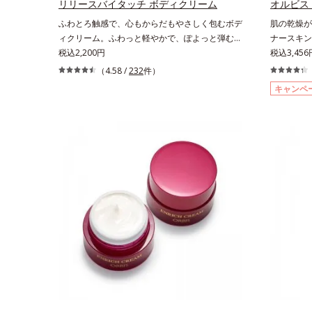
リと透明感を。効果的なシナジー設計で、あなた
感を。効果
リリースバイタッチ ボディクリーム
オルビス
のエイジングケアを応援します。*1 メラニン
ングケアを
ふわとろ触感で、心もからだもやさしく包むボデ
肌の乾燥が
の生成を抑え、シミ・ソバカスを防ぐ（ウォッシ
抑え、シミ
ィクリーム。ふわっと軽やかで、ぽよっと弾むユ
ナースキン
ュを除く）*2 オルビス内スキンケアシリーズ
く）*2 
ニーク触感。なじませると摩擦と皮膚温でほどけ
税込2,200円
(*2)”
税込3,456
の保湿力*3 年齢に応じたお手入れのこと*4
力*3 年
るボディクリームです。うっとりなテクスチャー
した米胚芽
（4.58 /
232
件）
うるおいによる*5 乾燥、ハリ・ツヤのなさ
で*5 う
でみずみずしいうるおい膜が広がり、ベタつかな
「肌の水分
*6 乾燥による*7 保湿成分*8 ロニセラカエ
なさ*7 
キャンペ
いのに吸い付くようなしっとりもちもち肌に。加
になる方に
ルレア果汁、ノバラエキス配合＝うるおいを与え
カエルレア
水分解ヒアルロン酸配合。浸透性と水分保持力の
用食品（ト
ハリと透明感に満ちた肌へ導く保湿成分*9 メ
与えハリと
Wのうるおいベールで、乾燥を寄せつけないもち
す。“飲む
マツヨイグサ抽出液、スイカズラエキス配合＝角
*10 メ
肌ボディを長時間キープします。【ご使用方法】
中や足など
層のすみずみまで水分・油分を保ち、ハリ・ツヤ
配合＝角層
お風呂上がりなどの清潔な肌に適量をやさしくな
か手が回ら
を与える保湿成分*10 気持ちのこと
リ・ツヤを
じませてください。
です。ゆず
が特徴の「
とさっぱり
味」、ピー
る「ピーチ
その日の気
り飽きにく
おいしく続
許可表示：
ルセラミド