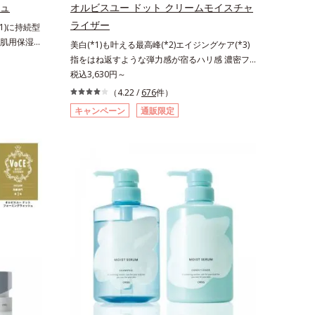
ポーラ化成
シュ
オルビスユー ドット クリームモイスチャ
コシド（保
ライザー
1)に持続型
ね返す水の
肌用保湿ス
美白(*1)も叶える最高峰(*2)エイジングケア(*3)
月時点、J－
激を受けやす
指をはね返すような弾力感が宿るハリ感 濃密フ
ビス内でかつ
悩む敏感な肌
ィットクリーム。ハリも透明感(*4)も結果主義。
税込3,630円～
ポーラ化成
完成した、
年齢サイン(*5)の因子に着目した肌科学エイジン
コシド（保
（4.22 /
676
件）
「オルビス
グケア(*3)シリーズ。オルビスユー ドットシリー
リル*5 乾
キャンペーン
通販限定
原因にアプ
ズは、年齢による肌悩み一つ一つを対処するので
＜使用量目
4)を配合。
はなく、肌で起きていることの根本原因に着目。
 クレンジ
して排出さ
加齢とともに現れる年齢サインについて研究を進
水 ⇒ 保
蓄えてくれ
めたところ、弾力感のない状態である「ハリのな
うるおいで
さ」や、くすみ(*6)などが現れている状態である
全体にさっ
油分・無着
「透明感のなさ」が、大人の肌印象に大きな影響
を描くよう
ベンフリー
を与えていることがわかりました。そこでオルビ
ちにくいメ
乾燥と敏感
スユー ドットシリーズは美容成分(*7)として
メイクとし
スト済（す
「G.D.F.アクティベーター(*8)」を配合。そし
クとなじんだ
ありませ
て、従来から配合している美白(*1)有効成分「ト
ます。4.そ
態のこと*4
ラネキサム酸」を配合しました。さらに、シリー
商品の詳し
合＝乾燥を
ズ共通の美容成分「GLルートブースター(*9)」を
BEAUTY
成分、植物
配合することで、肌のふっくら感や透明感を叶え
合＝肌を整
ます。美白ケアしながら多角的なエイジングケア