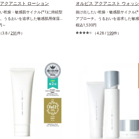
くなる晴れやかな肌に導きます。*1 
 アクアニスト ローション
オルビス アクアニスト ウォッ
独自の（Ｃ１２－２０）アルキルグル
い乾燥・敏感肌サイクル(*1)に持続型
抜け出したい乾燥・敏感肌サイクル(*
湿）で形成するミセルから、汚れをは
。うるおいを追求した敏感肌用保湿ス
アプローチ。うるおいを追求した敏感
膜をつくる技術が日本初（2024年12
*2)。うるおいを逃し、刺激を受けやす
0円～
キンケア(*2)。うるおいを逃し、刺
税込1,530円
GLOBALによる自社調べ）*2 オル
乾燥敏感スランプ(*3)”に悩む敏感な肌
い角層の“乾燥敏感スランプ(*3)”に
（3.8 /
291
件）
（4.28 /
199
件）
てないオイルクレンジングのこと*3 
からのうるおい研究により完成した、
へ。創業時からのうるおい研究により
独自の（Ｃ１２－２０）アルキルグル
肌用保湿スキンケアライン「オルビス
待望の敏感肌用保湿スキンケアライン
湿）で形成するミセル*4 炭酸ジカプリ
ト」。乾燥敏感スランプの原因にアプ
アクアニスト」。乾燥敏感スランプの
燥や汚れによる*6 キメの乱れによる
持続型トリプルアミノ酸(*4)を配合。
ローチする持続型トリプルアミノ酸(*
安＞適量＜使用ステップ＞オルビス ザ
内にあるアミノ酸は異物として排出さ
もともと体内にあるアミノ酸は異物と
ング オイル ⇒ 洗顔料 ⇒ 化粧
肌にとどまってうるおいを蓄えてくれ
れにくく、肌にとどまってうるおいを
湿液 ※W洗顔が必要です＜使用方法＞1.適量
を受けやすくなった角層をうるおいで
ます。刺激を受けやすくなった角層を
（2プッシュ程度）をとり、手のひら
・敏感肌を目指します。無油分・無着
満たし、脱・敏感肌を目指します。無
と広げます。2.肌の上で軽くらせん
・アルコールフリー・界面活性剤不使
色・無香料・アルコールフリー・パラ
に、メイクとよくなじませます。※落
・パラベンフリー、6つのフリー処方で徹
で、徹底的に肌に寄り添います。*1 
イクを落とす際は、乾いた手にとり、
寄り添います。*1 乾燥と敏感をくり
をくり返すこと*2 敏感肌対象連用テ
っかりなじませてください。3.メイ
2 敏感肌対象連用テスト済（すべての
べての方のお肌に合うということでは
ら、水またはぬるま湯でよく洗い流し
合うということではありません）*3
ん）*3 乾燥して敏感に感じやすい状
の後、洗顔料で洗顔してください。各
感に感じやすい状態のこと*4 発酵ア
発酵アミノ酸（ポリグルタミン酸）配
い情報は商品ページをご覧ください。・
リグルタミン酸）配合＝乾燥を防ぎ、
防ぎ、うるおいに満ちた肌へ導く保湿
夏祭りは、こちら
満ちた肌へ導く保湿成分、植物由来ア
由来アミノ酸（エルゴチオネイン）配