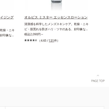
リと透明感
のエイジン
生成を抑
ライジング
オルビス ミスター エッセンスローション
ュ除く）
清潔感を科学したメンズスキンケア。乾燥・ニキ
湿力*3 年
ビ・肌荒れを防ぎハリ・ツヤのある、好印象な清
乾燥・ニキ
いによる*5
潔透明肌(*1)へ。オルビス ミスターは、男性の清
税込2,090円～
好印象な清
*7 保湿成
潔感、爽やかさ、若々しさの印象を科学的に検証
は、男性の清
ラエキス配
（4.65 /
131
件）
し、ポジティブな光（＝ツヤ）が男性の印象に重
学的に検証
ちた肌へ導
要であること(*2)を業界で初めて発見(*3)。ニキ
の印象に重
、スイカズ
ビ・肌荒れ予防有効成分と保湿成分を新たに配
*3)。ニキ
分・油分を
合。これまでの乾燥・テカリへのケアはそのまま
新たに配
0 気持ちの
に、肌荒れ・ニキビ予防など“今”の肌悩みに応
はそのまま
をご覧くだ
え、“未来”を見据えて好印象の鍵となるハリ・ツ
悩みに応
ヤへもアプローチする進化を遂げました。うるお
るハリ・ツ
いを逃しやすい男性肌に着目し、アイテム同士を
た。うるお
なじみやすくする「うるおいコネクト設計」を採
テム同士を
用。8アイテム分の機能を3ステップに集約し、
設計」を採
よりシンプルなお手入れで、ハリ・ツヤのある好
に集約し、
印象な清潔透明肌(*1)へ導きます。*1 うるおい
ヤのある好
による透明感のある肌*2 男性の顔画像を用いた
 うるおい