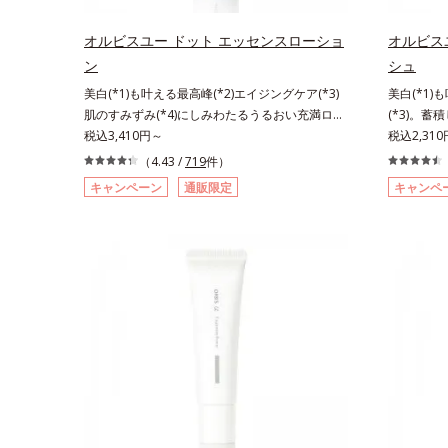
ミノ酸（エルゴチオネイン）配合＝肌を整え、す
ミノ酸（エ
こやかに保つ保湿成分、微生物由来アミノ酸（エ
こやかに保
オルビスユー ドット エッセンスローショ
オルビス
クトイン）配合＝乱れた角層にうるおいを与え、
クトイン）
ン
シュ
肌荒れを防ぐ保湿成分*5 ウォッシュを除くLM＝
肌荒れを防
美白(*1)も叶える最高峰(*2)エイジングケア(*3)
美白(*1)
さっぱり高保湿タイプ（脂性肌～普通肌）RM＝
さっぱり高
肌のすみずみ(*4)にしみわたるうるおい充満ロー
(*3)。蓄
しっとり高保湿タイプ（普通肌～超乾性肌）
しっとり高
ション。ハリも透明感(*5)も結果主義。年齢サイ
税込3,410円～
晴らす高密
税込2,31
ン(*6)の因子に着目した肌科学エイジングケア
リも透明感(
（4.43 /
719
件）
(*3)シリーズ。オルビスユー ドットシリーズは、
子に着目し
キャンペーン
通販限定
キャンペ
年齢による肌悩み一つ一つを対処するのではな
ズ。オルビ
く、肌で起きていることの根本原因に着目。加齢
る肌悩み一
とともに現れる年齢サインについて研究を進めた
きているこ
ところ、弾力感のない状態である「ハリのなさ」
れる年齢サ
や、くすみ(*7)などが現れている状態である「透
力感のない
明感のなさ」が、大人の肌印象に大きな影響を与
(*5)な
えていることがわかりました。そこでオルビスユ
さ」が、大
ー ドットシリーズは美容成分(*8)として「G.D.F.
ことがわか
アクティベーター(*9)」を配合。そして、従来か
トシリーズは
ら配合している美白(*1)有効成分「トラネキサム
ィベーター
酸」を配合しました。さらに、シリーズ共通の美
合している
容成分「GLルートブースター(*10)」を配合する
を配合しま