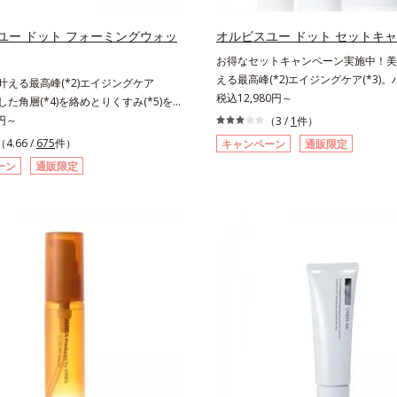
ルゴチオネイン）配合＝肌を整え、す
え、すこやかに保つ保湿成分、微生物
つ保湿成分、微生物由来アミノ酸（エ
酸（エクトイン）配合＝乱れた角層に
ユー ドット フォーミングウォッ
オルビスユー ドット セットキ
配合＝乱れた角層にうるおいを与え、
与え、肌荒れを防ぐ保湿成分
お得なセットキャンペーン実施中！美白
ぐ保湿成分*5 ウォッシュを除くLM＝
える最高峰(*2)エイジングケア(*3)
も叶える最高峰(*2)エイジングケア
保湿タイプ（脂性肌～普通肌）RM＝
感(*4)も結果主義。年齢サイン(*5)
税込12,980円～
積した角層(*4)を絡めとりくすみ(*5)を
保湿タイプ（普通肌～超乾性肌）
した肌科学エイジングケア(*3)シリ
着マイルドピーリング(*6)洗顔料。ハ
0円～
（3 /
1
件）
スユー ドットシリーズは、年齢によ
*7)も結果主義。年齢サイン(*8)の因
（4.66 /
675
件）
キャンペーン
通販限定
つ一つを対処するのではなく、肌で起
た肌科学エイジングケア(*3)シリー
ーン
通販限定
との根本原因に着目。加齢とともに現
スユー ドットシリーズは、年齢によ
イン(*5)について研究を進めたとこ
つ一つを対処するのではなく、肌で起
ない状態である「ハリのなさ」や、くす
との根本原因に着目。加齢とともに現
どが現れている状態である「透明感の
インについて研究を進めたところ、弾
れることで大人の肌印象に大きな影響
状態である「ハリのなさ」や、くすみ
ることが分かりました。そこでオルビ
どが現れている状態である「透明感のな
ットシリーズは美容成分(*7)として「G.
人の肌印象に大きな影響を与えている
ティベーター(*8)」を配合。そして
りました。そこでオルビスユー ドッ
合している美白有効成分「トラネキサ
美容成分(*9)として「G.D.F.アクテ
合しました。さらに、シリーズ共通の
(*10)」を配合。そして、従来から配
(*7)「GLルートブースター(*9)」を
美白(*1)有効成分「トラネキサム酸」
で、肌のふっくら感や透明感を叶えま
した。さらに、シリーズ共通の美容成
アしながら多角的なエイジングケアが