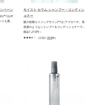
由来アミノ
が叶うシリーズに。3ステップで上向き(*10)のハ
うるおいを
リと透明感を。効果的なシナジー設計で、あなた
ャンペーン
モイスト セラム シャンプー・コンディシ
のエイジングケアを応援します。*1 メラニン
ョナー
(*1)も叶
の生成を抑え、シミ・ソバカスを防ぐ（ウォッシ
。ハリも透明
髪の初期エイジングサイン(*1)にアプローチ。美
ュを除く）*2 オルビス内スキンケアシリーズ
の因子に着目
容液のようなシャンプー＆コンディショナーで触
の保湿力*3 年齢に応じたお手入れのこと*4
ーズ。オルビ
れていたくなるうるツヤ髪へ。「髪のうねりが気
税込1,210円～
うるおいによる*5 乾燥、ハリ・ツヤのなさ
る肌悩み一
になる」「乾燥してパサつく」「なんとなくまと
*6 乾燥による*7 保湿成分*8 ロニセラカエ
（3.56 /
359
件）
きているこ
まらない」といった髪の初期エイジングサイン
ルレア果汁、ノバラエキス配合＝うるおいを与え
れる年齢サ
(*1)にアプローチする、オルビスのモイストセラ
ハリと透明感に満ちた肌へ導く保湿成分*9 メ
ろ、弾力感の
ムシリーズ。まるでスキンケアアイテムのように
マツヨイグサ抽出液、スイカズラエキス配合＝角
み(*6)な
美容液成分(*2)を6つも配合。保水してうるおい
層のすみずみまで水分・油分を保ち、ハリ・ツヤ
なさ」が現
を逃さない成分と、深く浸透してうるおいで満た
を与える保湿成分*10 気持ちのこと
を与えてい
す成分で、髪も地肌も贅沢にケアします。さらに
スユー ド
うるおいを行き渡らせる浸透力と、うるおいをキ
D.F.アク
ープする保水力を誇る新技術を採用。髪のうねり
、従来から配
を抑え、スタイリングのしやすい、ずっと触れて
ム酸」を配
いたくなるうるツヤ髪へと導きます。ヒノキ、ラ
美容成分
ベンダー、ゼラニウムによるリフレッシュアロマ
配合すること
の香りで、バスルームがここちよいリラックス空
す。美白ケ
間に。*1 うねり、パサつき*2 保湿成分
叶うシリー