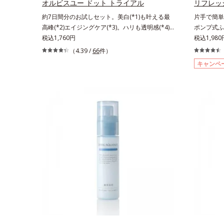
し、毎日のメイクが楽しくなる晴れやかな肌に導
オルビスユー ドット トライアル
リフレッ
きます。*1 ポーラ化成独自の（Ｃ１２－２０）
約7日間分のお試しセット。美白(*1)も叶える最
片手で簡単
アルキルグルコシド（保湿）で形成するミセルか
高峰(*2)エイジングケア(*3)。ハリも透明感(*4)
ポンプ式ふ
ら、汚れをはね返す水の膜をつくる技術が日本初
も結果主義。年齢サイン(*5)の因子に着目した肌
税込1,760円
っさら肌へ
税込1,98
（2024年12月時点、J－GLOBALによる自社調
科学エイジングケア(*3)シリーズ。オルビスユー
ふき取り化
（4.39 /
66
件）
べ）*2 オルビス内でかつてないオイルクレンジ
ドットシリーズは、年齢による肌悩み一つ一つを
でぷしゅっ
ングのこと*3 ポーラ化成独自の（Ｃ１２－２
キャンペ
対処するのではなく、肌で起きていることの根本
す。コット
０）アルキルグルコシド（保湿）で形成するミセ
原因に着目。加齢とともに現れる年齢サイン(*5)
AHA(*
ル*4 炭酸ジカプリリル*5 乾燥や汚れによる*6
について研究を進めたところ、弾力感のない状態
も落としや
キメの乱れによる＜使用量目安＞適量＜使用ステ
である「ハリのなさ」や、くすみ(*6)などが現れ
ぐれた角層
ップ＞オルビス ザ クレンジング オイル ⇒ 洗
ている状態である「透明感のなさ」が現れること
除去します
顔料 ⇒ 化粧水 ⇒ 保湿液 ※W洗顔が必
で大人の肌印象に大きな影響を与えていることが
浸透ビタミン
要です＜使用方法＞1.適量をとり、手のひら全体
分かりました。そこでオルビスユー ドットシリ
肌の水分量
にさっと広げます。2.肌の上で軽くらせんを描く
ーズは美容成分(*7)として「G.D.F.アクティベー
わらかくな
ように、メイクとよくなじませます。※落ちにく
ター(*8)」を配合。そして、従来から配合してい
イクのり(
いメイクを落とす際は、乾いた手にとり、メイク
る美白有効成分「トラネキサム酸」を配合しまし
シトラスハ
としっかりなじませてください。3.メイクとなじ
た。さらに、シリーズ共通の美容成分(*7)「GLル
ン酸配合＝
んだら、水またはぬるま湯でよく洗い流します。
ートブースター(*9)」を配合することで、肌のふ
ル配合＝保
4.その後、洗顔料で洗顔してください。
っくら感や透明感を叶えます。美白ケアしながら
湿成分*5
多角的なエイジングケアが叶うシリーズに。3ス
配合＝保湿
テップで上向き(*10)のハリと透明感を。効果的
セラミドA