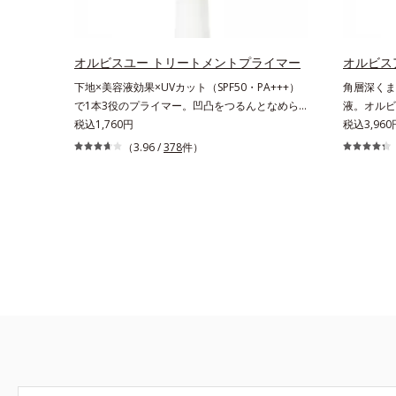
ことで、肌のふっくら感や透明感を叶えます。美
分「GLル
白ケアしながら多角的なエイジングケアが叶うシ
で、肌のふ
リーズに。3ステップで上向き(*11)のハリと透明
アしながら
感を。効果的なシナジー設計で、あなたのエイジ
ズに。3ス
オルビスユー トリートメントプライマー
オルビス
ングケアを応援します。*1 メラニンの生成を
を。効果的
下地×美容液効果×UVカット（SPF50・PA+++）
角層深くま
抑え、シミ・ソバカスを防ぐ（ウォッシュを除
グケアを応
で1本3役のプライマー。凹凸をつるんとなめら
液。オルビ
く）*2 オルビス内スキンケアシリーズの保湿
え、シミ・
かに(*1)整え、化粧ノリUPの高機能化粧下
税込1,760円
ありたいと
税込3,96
力*3 年齢に応じたお手入れのこと*4 角層ま
*2 オル
地。“塗るたび高まる、素肌の美しさ” 肌本来の美
す。年齢印
（3.96 /
378
件）
で*5 うるおいによる*6 乾燥、ハリ・ツヤの
*3 年齢
しさを引き出す『オルビスユー』発想で、乾燥に
合的なお悩
なさ*7 乾燥による*8 保湿成分*9 ロニセラ
に肌に蓄積
よる小ジワをカバーしてハリ肌に整える高機能化
合い、手軽
カエルレア果汁、ノバラエキス配合＝うるおいを
浄による物
粧下地毛穴や小ジワの凹凸をつるんとなめらかに
イルになじ
与えハリと透明感に満ちた肌へ導く保湿成分
燥、ハリ・
(*1)。スキンケア発想の化粧下地です。保湿成分
をします。
*10 メマツヨイグサ抽出液、スイカズラエキス
ラカエルレ
が肌全層(*2)に働きかけて、肌のうるおいをグン
オイルイン
配合＝角層のすみずみまで水分・油分を保ち、ハ
を与えハリ
とアップ＆リッチなクリームのようにぴたっと密
ロウプレセ
リ・ツヤを与える保湿成分*11 気持ちのこと
*11 メ
着。乾燥による小ジワを目立たなく(*1)し、つる
くなじみ、
配合＝角層
んとしたハリ肌に仕上げます。むやみに隠すので
透。ADセ
リ・ツヤを
はなくふわりと光を拡散させ、メイク×スキンケ
え、うるお
アのW効果で軽やかな美肌を印象づけます。紫外
ぐに使うこ
線吸収剤フリーなのに高SPF値、さらにスキンプ
の肌なじみ
ロテクト複合成分(*3)が、ブルーライト、紫外
えます。*
線、大気中の微粒子汚れなどの外的ダメージから
スクワラン