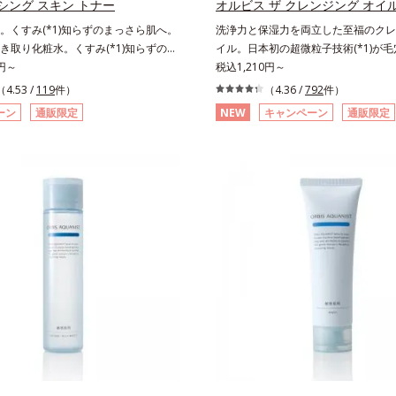
シング スキン トナー
オルビス ザ クレンジング オイ
て該当文献がないことを確認（ポーラ
。くすみ(*1)知らずのまっさら肌へ。
洗浄力と保湿力を両立した至福のクレ
調べ）アレルギーテスト済＝全ての方
き取り化粧水。くすみ(*1)知らずのま
イル。日本初の超微粒子技術(*1)が
ーが起こらないということではありま
。洗顔後すぐの肌に使う、ポンプ式の
0円～
な汚れにアプローチ。圧倒的な洗浄力
税込1,210円～
コメドジェニックテスト済＝すべての
粧水です。ポンプ式だから簡単。片手
に着目したクレンジングオイルです。
（4.53 /
119
件）
（ニキビのもと）ができないというわ
（4.36 /
792
件）
と押すだけでコットンに含ませられま
微粒子技術(*1)で、さっと塗り広げ
ません。
ーン
通販限定
NEW
キャンペーン
通販限定
ンで肌をふき取ると、植物由来
メイクはもちろん毛穴悩みも取り去り
2)が古い角質をやわらかくし、手強い汚れ
持ちのいい素肌へ。スキンケア0番目
すく。クイックフィット成分(*3)がほ
ないクレンジング(*2)をご用意しま
の汚れを素早くなじませ、コットンで
化成は独自の先端研究により、ナノバ
。話題の美容成分CICA(*4)のほか、高
小さい超微粒子(*3)をクレンジング
C(*5)や高浸透セラミド(*6)配合で
とに成功。毛穴よりはるかに小さい超
アップ。洗顔後の肌に使うと後肌がや
イルが肌と汚れの間に入り込み、小さ
り、くすみ知らずのまっさら肌へ。メ
肌表面にうるおいベールを形成。これ
*7)もよくなります。さわやかさ広がる
い流した瞬間に汚れが肌に再付着する
ーバルの香り。*1 乾燥による*2 クエ
し、細かい毛穴汚れをごっそりするん
角層柔軟成分*3 イソペンチルジオー
オイル(*4)が詰まりや黒ずみも溶か
湿成分*4 ツボクサ葉エキス配合＝保
目立ちにくいすべすべ肌に洗い上げま
 パルミチン酸アスコルビルリン酸3Na
のためのくすみ(*5)を晴らすアプロ
成分*6 セラミドNP、セラミドNG、
圧巻の洗浄力と保湿力を叶え、毛穴目立
P配合＝保湿成分*7 汚れを落とすこと
乾燥によるくすみをケアし、毎日のメ