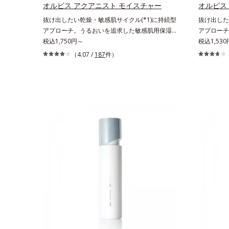
なシナジー設計で、あなたのエイジングケアを応
による
オルビス アクアニスト モイスチャー
オルビス
援します。*1 メラニンの生成を抑え、シミ・
抜け出したい乾燥・敏感肌サイクル(*1)に持続型
抜け出した
ソバカスを防ぐ（ウォッシュ除く）*2 オルビ
アプローチ。うるおいを追求した敏感肌用保湿ス
アプローチ
ス内スキンケアシリーズの保湿力*3 年齢に応
キンケア(*2)。うるおいを逃し、刺激を受けやす
税込1,750円～
キンケア(
税込1,53
じたお手入れのこと*4 うるおいによる*5 乾
い角層の“乾燥敏感スランプ(*3)”に悩む敏感な肌
い角層の“
（4.07 /
187
件）
燥、ハリ・ツヤのなさ*6 乾燥による*7 保湿
へ。創業時からのうるおい研究により完成した、
へ。創業時
成分*8 ロニセラカエルレア果汁、ノバラエキ
待望の敏感肌用保湿スキンケアライン「オルビス
待望の敏感
ス配合＝うるおいを与えハリと透明感に満ちた肌
アクアニスト」。乾燥敏感スランプの原因にアプ
アクアニス
へ導く保湿成分*9 メマツヨイグサ抽出液、ス
ローチする持続型トリプルアミノ酸(*4)を配合。
ローチする
イカズラエキス配合＝角層のすみずみまで水分・
もともと体内にあるアミノ酸は異物として排出さ
もともと体
油分を保ち、ハリ・ツヤを与える保湿成分*10
れにくく、肌にとどまってうるおいを蓄えてくれ
れにくく、
気持ちのことアレルギーテスト済＝全ての方にア
ます。刺激を受けやすくなった角層をうるおいで
ます。刺激
レルギーが起こらないということではありませ
満たし、脱・敏感肌を目指します。無油分・無着
満たし、脱
ん。
色・無香料・アルコールフリー・界面活性剤不使
色・無香料
用(*5)・パラベンフリー、6つのフリー処方で徹
用(*5)
底的に肌に寄り添います。*1 乾燥と敏感をくり
底的に肌に
返すこと*2 敏感肌対象連用テスト済（すべての
返すこと*
方のお肌に合うということではありません）*3
方のお肌に
乾燥して敏感に感じやすい状態のこと*4 発酵ア
乾燥して敏
ミノ酸（ポリグルタミン酸）配合＝乾燥を防ぎ、
ミノ酸（ポ
うるおいに満ちた肌へ導く保湿成分、植物由来ア
うるおいに