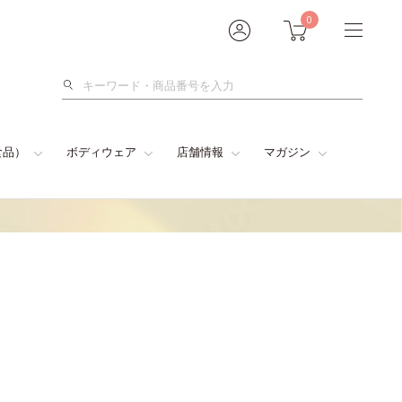
0
検
索
食品）
ボディウェア
店舗情報
マガジン