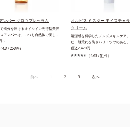
ートブースター(*11)」を配合すること
ズに。3ステップで上向き(*10)のハ
っくら感や透明感を叶えます。美白ケ
を。効果的なシナジー設計で、あなた
多角的なエイジングケアが叶うシリー
グケアを応援します。*1 メラニンの
テップで上向き(*12)のハリと透明感
アンバー グロウプレセラム
オルビス ミスター モイスチャ
え、シミ・ソバカスを防ぐ（ウォッシ
なシナジー設計で、あなたのエイジン
クリーム
で成分を届けるオイルイン先行型美容
*2 オルビス内スキンケアシリーズの保
援します。*1 メラニンの生成を抑
スアンバーは、いつも⾃然体で美しく
清潔感を科学したメンズスキンケア。
齢に応じたお手入れのこと*4 うるお
ソバカスを防ぐ（ウォッシュを除く）
願う⼤⼈世代に寄り添うブランドで
0円～
ビ・肌荒れを防ぎハリ・ツヤのある、
乾燥、ハリ・ツヤのなさ*6 乾燥による
ビス内スキンケアシリーズの保湿力
象研究に基づいた肌サイエンスで、複
潔透明肌(*1)へ。オルビスミスター
税込2,420円
（4.3 /
253
件）
分*8 ロニセラカエルレア果汁、ノバ
に応じたお手入れのこと*4 剥がれず
みにアプローチ。大人世代の肌に向き
潔感、爽やかさ、若々しさの印象を科
合＝うるおいを与えハリと透明感に満
した古い角層*5 乾燥による*6 洗
（4.63 /
51
件）
なお手入れで賢いケアを。ライフスタ
し、ポジティブな光（＝ツヤ）が男性
く保湿成分*9 メマツヨイグサ抽出液
理的効果*7 うるおいによる*8 乾
む、若々しい印象(*1)作りのサポート
要であること(*2)を業界で初めて発見(
ラエキス配合＝角層のすみずみまで水
ツヤのなさ*9 保湿成分*10 ロニセ
オルビスアンバー グロウプレセラム
ビ・肌荒れ予防有効成分と保湿成分を
保ち、ハリ・ツヤを与える保湿成分*1
ア果汁、ノバラエキス配合＝うるおい
前へ
1
2
3
次へ
先⾏型美容液「オルビスアンバー グ
合。これまでの乾燥・テカリへのケア
こと各商品の詳しい情報は商品ページ
と透明感に満ちた肌へ導く保湿成分
ラム」は、オイル成分(*2)が肌に素早
に、肌荒れ・ニキビ予防など“今”の肌
さい。・BEAUTY夏祭りは、こちら
マツヨイグサ抽出液、スイカズラエキス
肌をやわらかくしながら角層まで浸
え、“未来”を見据えて好印象の鍵とな
のすみずみまで水分・油分を保ち、ハ
ラミドミックスが肌をすこやかに整
ヤへもアプローチする進化を遂げまし
与える保湿成分*12 気持ちのこと
いを蓄える肌へと導きます。洗顔後す
いを逃しやすい男性肌に着目し、アイ
とで、あとのオールインワンクリーム
なじみやすくする「うるおいコネクト
を高め、うるおいとツヤのある肌を叶
用。8アイテム分の機能を3ステップ
1 肌にハリを与え若々しい印象*2
よりシンプルなお手入れで、ハリ・ツ
、トリ（カプリル酸／カプリン酸）グ
印象な清潔透明肌(*1)へ導きます。*1