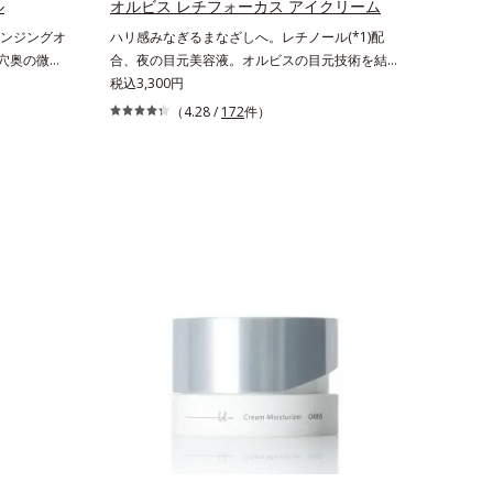
ル
オルビス レチフォーカス アイクリーム
化成研究所
クトイン）配合＝乱れた角層にうるおいを与え、
ンジングオ
ハリ感みなぎるまなざしへ。レチノール(*1)配
にアレルギ
肌荒れを防ぐ保湿成分*5 ウォッシュを除くLM＝
毛穴奥の微細
合、夜の目元美容液。オルビスの目元技術を結集
せん。ノン
さっぱり高保湿タイプ（脂性肌～普通肌）RM＝
と毛穴悩み
し、ハリ感みなぎるまなざしへ。レチノール(*1)
税込3,300円
人にコメド
しっとり高保湿タイプ（普通肌～超乾性肌）アレ
日本初・超
配合の目元美容液です。目元悩みをマルチにケア
けではあり
ルギーテスト済＝全ての方にアレルギーが起こら
（4.28 /
172
件）
るだけで濃い
するレチノールと、ハリ感をサポートするペプチ
ないということではありません。
、一瞬で気
ド(*2)の2種の成分が深いうるおいを与え、湧き
に、かつて
上がるようなハリ感を呼び覚まします。ハリ膜が
した。ポーラ
のび広がり、肌表面にピン！としたハリ感を与
ブルよりも
え、さらに疑似セラミド(*3)が角層の隙間に浸透
に搭載するこ
(*4)。夜のスキンケアの最後にプラスすることで
微粒子とオ
乾燥による小ジワを目立たなくし、ハリ感みなぎ
くばらけて
る目元を目指します。*1 レチノール配合＝保湿
により、洗
成分*2 パルミトイルトリペプチド－5配合＝保湿
ことを防止
成分*3 ラウロイルグルタミン酸ジ（フィトステ
！角栓溶解
リル/オクチルドデシル）配合＝保湿成分*4 角層
して、毛穴の
まで
す。大人肌
ーチによって
ち(*6)や
イクが楽し