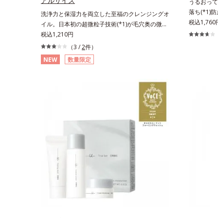
アルサイズ
うるおって
落ち(*1
洗浄力と保湿力を両立した至福のクレンジングオ
落ち(*1)
税込1,760
イル。日本初の超微粒子技術(*1)が毛穴奥の微細
のマイクロ
な汚れにアプローチ。圧倒的な洗浄力と毛穴悩み
税込1,210円
をフラット
に着目したクレンジングオイルのトライアルサイ
（3 /
2
件）
デが毛穴に
ズです。日本初・超微粒子技術(*1)で、さっと塗
NEW
数量限定
UPします
り広げるだけで濃いメイクはもちろん毛穴悩みも
＆ベタつき
取り去り、一瞬で気持ちのいい素肌へ。スキンケ
いを与え、
ア0番目に、かつてないクレンジング(*2)をご用
ます。また
意しました。ポーラ化成は独自の先端研究によ
採用。ファ
り、ナノバブルよりも小さい超微粒子(*3)をクレ
ぎ、キレイ
ンジングに搭載することに成功。毛穴よりはるか
ッドが肌に
に小さい超微粒子とオイルが肌と汚れの間に入り
っくら整う
込み、小さくばらけて肌表面にうるおいベールを
い密着感で
形成。これにより、洗い流した瞬間に汚れが肌に
できます。
再付着することを防止し、細かい毛穴汚れをごっ
OK。*1
そりするん！角栓溶解オイル(*4)が詰まりや黒ず
ること*2
みも溶かして、毛穴の目立ちにくいすべすべ肌に
メイク効果
洗い上げます。大人肌のためのくすみ(*5)を晴ら
すアプローチによって圧巻の洗浄力と保湿力を叶
え、毛穴目立ち(*6)や乾燥によるくすみをケア