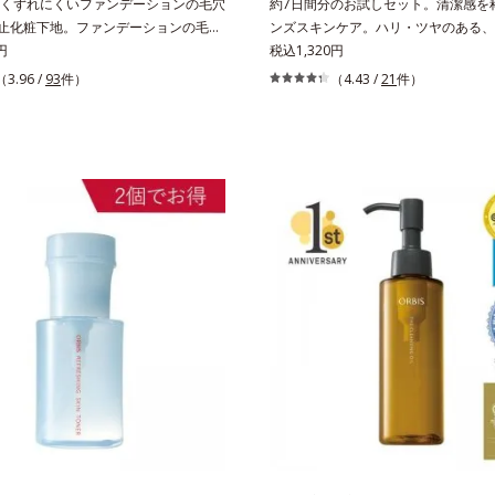
くずれにくいファンデーションの毛穴
約7日間分のお試しセット。清潔感を
)防止化粧下地。ファンデーションの毛穴
ンズスキンケア。ハリ・ツヤのある、
防止化粧下地です。毛穴1/10000サイズ
円
潔透明肌(*1)へ。オルビス ミスター
税込1,320円
カバー成分(*2)が毛穴をカバー。毛穴
潔感、爽やかさ、若々しさの印象を科
（3.96 /
93
件）
（4.43 /
21
件）
に整えてつるんとなめらかに。ファン
し、ポジティブな光（＝ツヤ）が男性
落ちる隙をつくらず、メイクのりが
要であること(*2)を業界で初めて発見(
。水分と皮脂のバランスを整え、乾燥
ビ・肌荒れ予防有効成分と保湿成分を
レスに。さらに毛穴周りの肌にうるお
合。これまでの乾燥・テカリへのケア
キュッと引き締め＆ハリ感をUPさせ
に、肌荒れ・ニキビ予防など“今”の肌
皮脂を感知するとギュッと固まる膜を
え、“未来”を見据えて好印象の鍵とな
ンデーションのくずれや毛穴落ちを防
ヤへもアプローチする進化を遂げまし
が長持ちします。軽やかにのびるリキ
いを逃しやすい男性肌に着目し、アイ
ほわっとべールをかけて、肌キメがふ
なじみやすくする「うるおいコネクト
かのよう(*3)。つっぱらないここちよ
用。8アイテム分の機能を3ステップ
、さまざまなタイプのファンデと併用
よりシンプルなお手入れで、ハリ・ツ
毛穴が気になる箇所への部分使いも
印象な清潔透明肌(*1)へ導きます。*1
 ファンデーションがくずれて毛穴に落ち
による透明感のある肌*2 男性の顔画
 酸化チタン配合＝カバー力向上成分*3
印象評価において、基準画像に対して
による
輝度分布がなだらかな光（ツヤ）があ
かさ印象が高く評価されたこと*3 202
22日時点で、科学文献データベースPu
びGoogle scholarにより国内化粧