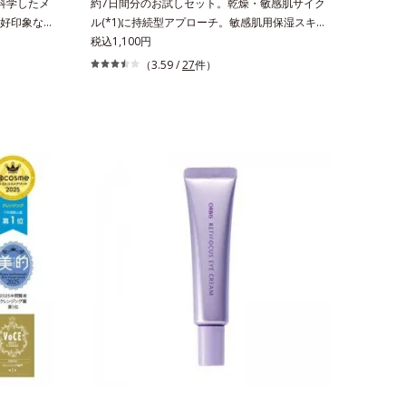
科学したメ
約7日間分のお試しセット。乾燥・敏感肌サイク
好印象な清
ル(*1)に持続型アプローチ。敏感肌用保湿スキン
は、男性の清
ケア(*2)。うるおいを逃し、刺激を受けやすい角
税込1,100円
学的に検証
層の“乾燥敏感スランプ(*3)”に悩む敏感な肌へ。
（3.59 /
27
件）
の印象に重
創業時からのうるおい研究により完成した、待望
*3)。ニキ
の敏感肌用保湿スキンケアライン「オルビス ア
新たに配
クアニスト」。乾燥敏感スランプの原因にアプロ
はそのまま
ーチする持続型トリプルアミノ酸(*4)を配合。も
悩みに応
ともと体内にあるアミノ酸は異物として排出され
るハリ・ツ
にくく、肌にとどまってうるおいを蓄えてくれま
た。うるお
す。刺激を受けやすくなった角層をうるおいで満
テム同士を
たし、脱・敏感肌を目指します。無油分・無着
設計」を採
色・無香料・アルコールフリー・界面活性剤不使
に集約し、
用(*5)・パラベンフリー、6つのフリー処方で徹
ヤのある好
底的に肌に寄り添います。*1 乾燥と敏感をくり
 うるおい
返すこと*2 敏感肌対象連用テスト済（すべての
像を用いた
方のお肌に合うということではありません）*3
、頬全体に
乾燥して敏感に感じやすい状態のこと*4 発酵ア
ると、爽や
ミノ酸（ポリグルタミン酸）配合＝乾燥を防ぎ、
2年12月
うるおいに満ちた肌へ導く保湿成分、植物由来ア
bMed及
ミノ酸（エルゴチオネイン）配合＝肌を整え、す
品業界におい
こやかに保つ保湿成分、微生物由来アミノ酸（エ