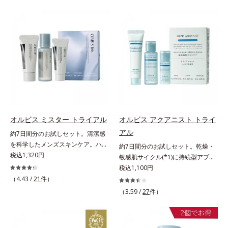
げるだけで濃いメイクはもちろん毛
ファンデが毛穴に落ちる隙をつくら
穴悩みも取り去り、一瞬で気持ちの
ず、メイクのりがUPします。水分
いい素肌へ。スキンケア0番目に、
と皮脂のバランスを整え、乾燥＆ベ
かつてないクレンジング(*2)をご用
タつきレスに。さらに毛穴周りの肌
意しました。ポーラ化成は独自の先
にうるおいを与え、キュッと引き締
端研究により、ナノバブルよりも小
め＆ハリ感をUPさせます。また皮
さい超微粒子(*3)をクレンジングに
脂を感知するとギュッと固まる膜を
搭載することに成功。毛穴よりはる
採用。ファンデーションのくずれや
かに小さい超微粒子とオイルが肌と
毛穴落ちを防ぎ、キレイが長持ちし
汚れの間に入り込み、小さくばらけ
ます。軽やかにのびるリキッドが肌
て肌表面にうるおいベールを形成。
にほわっとべールをかけて、肌キメ
オルビス ミスター トライアル
オルビス アクアニスト トライ
これにより、洗い流した瞬間に汚れ
がふっくら整うかのよう(*3)。つっ
アル
約7日間分のお試しセット。清潔感
が肌に再付着することを防止し、細
ぱらないここちよい密着感で、さま
を科学したメンズスキンケア。ハ
約7日間分のお試しセット。乾燥・
かい毛穴汚れをごっそりするん！角
ざまなタイプのファンデと併用でき
リ・ツヤのある、好印象な清潔透明
税込1,320円
敏感肌サイクル(*1)に持続型アプロ
栓溶解オイル(*4)が詰まりや黒ずみ
ます。毛穴が気になる箇所への部分
肌(*1)へ。オルビス ミスターは、男
ーチ。敏感肌用保湿スキンケア
税込1,100円
も溶かして、毛穴の目立ちにくいす
使いもOK。*1 ファンデーションが
性の清潔感、爽やかさ、若々しさの
(*2)。うるおいを逃し、刺激を受け
べすべ肌に洗い上げます。大人肌の
（4.43 /
21
件）
くずれて毛穴に落ちること*2 酸化
印象を科学的に検証し、ポジティブ
やすい角層の“乾燥敏感スランプ
ためのくすみ(*5)を晴らすアプロー
チタン配合＝カバー力向上成分*3
（3.59 /
27
件）
な光（＝ツヤ）が男性の印象に重要
(*3)”に悩む敏感な肌へ。創業時から
チによって圧巻の洗浄力と保湿力を
メイク効果による
であること(*2)を業界で初めて発見
のうるおい研究により完成した、待
叶え、毛穴目立ち(*6)や乾燥による
(*3)。ニキビ・肌荒れ予防有効成分
望の敏感肌用保湿スキンケアライン
くすみをケアし、毎日のメイクが楽