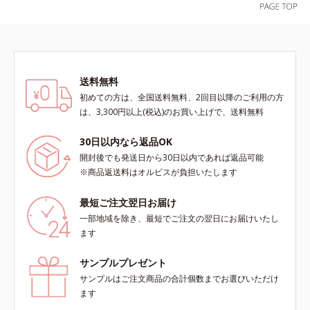
を用いた印象評価において、基準画
を用いた印象評価において、基準画
レーツコポリマー
像に対して、頬全体に輝度分布がな
像に対して、頬全体に輝度分布がな
だらかな光（ツヤ）があると、爽や
だらかな光（ツヤ）があると、爽や
かさ印象が高く評価されたこと*3
かさ印象が高く評価されたこと*3
2022年12月22日時点で、科学文献
2022年12月22日時点で、科学文献
送料無料
データベースPubMed及びGoogle
データベースPubMed及びGoogle
初めての方は、全国送料無料、2回目以降のご利用の方
scholarにより国内化粧品業界にお
scholarにより国内化粧品業界にお
は、3,300円以上(税込)のお買い上げで、送料無料
いて該当文献がないことを確認（ポ
いて該当文献がないことを確認（ポ
ーラ化成研究所調べ）
ーラ化成研究所調べ）
30日以内なら返品OK
開封後でも発送日から30日以内であれば返品可能
※商品返送料はオルビスが負担いたします
最短ご注文翌日お届け
一部地域を除き、最短でご注文の翌日にお届けいたし
ます
サンプルプレゼント
サンプルはご注文商品の合計個数までお選びいただけ
ます