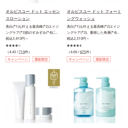
指します。無油分・無着色・無香
した。そこでオルビスユー ドット
高保湿タイプ（普通肌～超乾性肌）
高保湿タイプ（普通肌～超乾性肌）
料・アルコールフリー・パラベンフ
シリーズは美容成分(*7)として
オルビスユー ドット エッセン
オルビスユー ドット フォーミ
リーで、徹底的に肌に寄り添いま
「G.D.F.アクティベーター(*8)」を
スローション
ングウォッシュ
す。*1 乾燥と敏感をくり返すこと
配合。そして、従来から配合してい
美白(*1)も叶える最高峰(*2)エイジ
美白(*1)も叶える最高峰(*2)エイジ
*2 敏感肌対象連用テスト済（すべ
る美白(*1)有効成分「トラネキサム
ングケア(*3)肌のすみずみ(*4)にし
ングケア(*3)。蓄積した角層(*4)を
ての方のお肌に合うということでは
酸」を配合しました。さらに、シリ
みわたるうるおい充満ローション。
税込3,410円～
絡めとりくすみ(*5)を晴らす高密着
税込2,310円～
ありません）*3 乾燥して敏感に感
ーズ共通の美容成分「GLルートブ
ハリも透明感(*5)も結果主義。年齢
マイルドピーリング(*6)洗顔料。ハ
じやすい状態のこと*4 発酵アミノ
ースター(*9)」を配合することで、
サイン(*6)の因子に着目した肌科学
リも透明感(*7)も結果主義。年齢サ
酸（ポリグルタミン酸）配合＝乾燥
肌のふっくら感や透明感を叶えま
（4.43 /
719
件）
（4.66 /
675
件）
エイジングケア(*3)シリーズ。オル
イン(*8)の因子に着目した肌科学エ
を防ぎ、うるおいに満ちた肌へ導く
す。美白ケアしながら多角的なエイ
キャンペーン
通販限定
キャンペーン
通販限定
ビスユー ドットシリーズは、年齢
イジングケア(*3)シリーズ。オルビ
保湿成分、植物由来アミノ酸（エル
ジングケアが叶うシリーズに。3ス
による肌悩み一つ一つを対処するの
スユー ドットシリーズは、年齢に
ゴチオネイン）配合＝肌を整え、す
テップで上向き(*10)のハリと透明
ではなく、肌で起きていることの根
よる肌悩み一つ一つを対処するので
こやかに保つ保湿成分、微生物由来
感を。効果的なシナジー設計で、あ
本原因に着目。加齢とともに現れる
はなく、肌で起きていることの根本
アミノ酸（エクトイン）配合＝乱れ
なたのエイジングケアを応援しま
年齢サインについて研究を進めたと
原因に着目。加齢とともに現れる年
た角層にうるおいを与え、肌荒れを
す。*1 メラニンの生成を抑え、シ
ころ、弾力感のない状態である「ハ
齢サインについて研究を進めたとこ
防ぐ保湿成分
ミ・ソバカスを防ぐ（ウォッシュを
リのなさ」や、くすみ(*7)などが現
ろ、弾力感のない状態である「ハリ
除く）*2 オルビス内スキンケアシ
れている状態である「透明感のな
のなさ」や、くすみ(*5)などが現れ
リーズの保湿力*3 年齢に応じたお
さ」が、大人の肌印象に大きな影響
ている状態である「透明感のなさ」
手入れのこと*4 うるおいによる
を与えていることがわかりました。
が、大人の肌印象に大きな影響を与
*5 乾燥、ハリ・ツヤのなさ*6
そこでオルビスユー ドットシリー
えていることがわかりました。そこ
乾燥による*7 保湿成分*8 ロニ