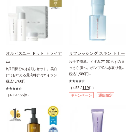
と保湿成分を新たに配合。これまで
「オルビス アクアニスト」。乾燥
しくなる晴れやかな肌に導きます。
の乾燥・テカリへのケアはそのまま
敏感スランプの原因にアプローチす
*1 ポーラ化成独自の（Ｃ１２－２
に、肌荒れ・ニキビ予防など“今”の
る持続型トリプルアミノ酸(*4)を配
０）アルキルグルコシド（保湿）で
肌悩みに応え、“未来”を見据えて好
合。もともと体内にあるアミノ酸は
形成するミセルから、汚れをはね返
印象の鍵となるハリ・ツヤへもアプ
異物として排出されにくく、肌にと
す水の膜をつくる技術が日本初
ローチする進化を遂げました。うる
どまってうるおいを蓄えてくれま
（2024年12月時点、J－GLOBALに
おいを逃しやすい男性肌に着目し、
す。刺激を受けやすくなった角層を
よる自社調べ）*2 オルビス内でか
アイテム同士をなじみやすくする
うるおいで満たし、脱・敏感肌を目
つてないオイルクレンジングのこと
「うるおいコネクト設計」を採用。
指します。無油分・無着色・無香
*3 ポーラ化成独自の（Ｃ１２－２
オルビスユー ドット トライア
リフレッシング スキン トナー
8アイテム分の機能を3ステップに集
料・アルコールフリー・界面活性剤
０）アルキルグルコシド（保湿）で
ル
片手で簡単。くすみ(*1)知らずのま
約し、よりシンプルなお手入れで、
不使用(*5)・パラベンフリー、6つ
形成するミセル*4 炭酸ジカプリリ
っさら肌へ。ポンプ式ふき取り化粧
約7日間分のお試しセット。美白
ハリ・ツヤのある好印象な清潔透明
のフリー処方で徹底的に肌に寄り添
ル*5 乾燥や汚れによる*6 キメの乱
水。くすみ(*1)知らずのまっさら肌
税込1,980円～
(*1)も叶える最高峰(*2)エイジング
肌(*1)へ導きます。*1 うるおいによ
います。*1 乾燥と敏感をくり返す
れによる＜使用量目安＞適量＜使用
へ。洗顔後すぐの肌に使う、ポンプ
ケア(*3)。ハリも透明感(*4)も結果
税込1,760円
る透明感のある肌*2 男性の顔画像
こと*2 敏感肌対象連用テスト済
ステップ＞オルビス ザ クレンジン
式のふき取り化粧水です。ポンプ式
主義。年齢サイン(*5)の因子に着目
を用いた印象評価において、基準画
（4.53 /
119
件）
（すべての方のお肌に合うというこ
グ オイル ⇒ 洗顔料 ⇒ 化粧
だから簡単。片手でぷしゅっと押す
した肌科学エイジングケア(*3)シリ
像に対して、頬全体に輝度分布がな
（4.39 /
66
件）
とではありません）*3 乾燥して敏
水 ⇒ 保湿液 ※W洗顔が必要で
キャンペーン
通販限定
だけでコットンに含ませられます。
ーズ。オルビスユー ドットシリー
だらかな光（ツヤ）があると、爽や
感に感じやすい状態のこと*4 発酵
す＜使用方法＞1.適量をとり、手の
コットンで肌をふき取ると、植物由
ズは、年齢による肌悩み一つ一つを
かさ印象が高く評価されたこと*3
アミノ酸（ポリグルタミン酸）配合
ひら全体にさっと広げます。2.肌の
来AHA(*2)が古い角質をやわらかく
対処するのではなく、肌で起きてい
2022年12月22日時点で、科学文献
＝乾燥を防ぎ、うるおいに満ちた肌
上で軽くらせんを描くように、メイ
し、手強い汚れも落としやすく。ク
ることの根本原因に着目。加齢とと
データベースPubMed及びGoogle
へ導く保湿成分、植物由来アミノ酸
クとよくなじませます。※落ちにく
イックフィット成分(*3)がほぐれた
もに現れる年齢サイン(*5)について
scholarにより国内化粧品業界にお
（エルゴチオネイン）配合＝肌を整
いメイクを落とす際は、乾いた手に
角層の汚れを素早くなじませ、コッ
研究を進めたところ、弾力感のない
いて該当文献がないことを確認（ポ