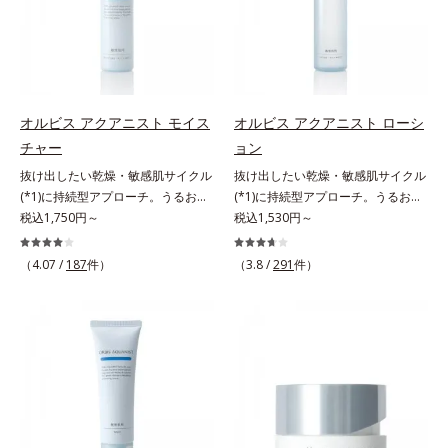
(*3)をクレンジングに搭載すること
アの最後にプラスすることで乾燥に
アシリーズの保湿力*3 年齢に応じ
に成功。毛穴よりはるかに小さい超
よる小ジワを目立たなくし、ハリ感
たお手入れのこと*4 うるおいによ
微粒子とオイルが肌と汚れの間に入
みなぎる目元を目指します。*1 レ
る*5 乾燥、ハリ・ツヤのなさ
り込み、小さくばらけて肌表面にう
チノール配合＝保湿成分*2 パルミ
*6 乾燥による*7 保湿成分*8
るおいベールを形成。これにより、
トイルトリペプチド－5配合＝保湿
ロニセラカエルレア果汁、ノバラエ
洗い流した瞬間に汚れが肌に再付着
成分*3 ラウロイルグルタミン酸ジ
キス配合＝うるおいを与えハリと透
オルビス アクアニスト モイス
オルビス アクアニスト ローシ
することを防止し、細かい毛穴汚れ
（フィトステリル/オクチルドデシ
明感に満ちた肌へ導く保湿成分*9
チャー
ョン
をごっそりするん！角栓溶解オイル
ル）配合＝保湿成分*4 角層まで
メマツヨイグサ抽出液、スイカズラ
(*4)が詰まりや黒ずみも溶かして、
抜け出したい乾燥・敏感肌サイクル
抜け出したい乾燥・敏感肌サイクル
エキス配合＝角層のすみずみまで水
毛穴の目立ちにくいすべすべ肌に洗
(*1)に持続型アプローチ。うるおい
(*1)に持続型アプローチ。うるおい
分・油分を保ち、ハリ・ツヤを与え
い上げます。大人肌のためのくすみ
を追求した敏感肌用保湿スキンケア
税込1,750円～
を追求した敏感肌用保湿スキンケア
税込1,530円～
る保湿成分*10 気持ちのことアレ
(*5)を晴らすアプローチによって圧
(*2)。うるおいを逃し、刺激を受け
(*2)。うるおいを逃し、刺激を受け
ルギーテスト済＝全ての方にアレル
巻の洗浄力と保湿力を叶え、毛穴目
やすい角層の“乾燥敏感スランプ
やすい角層の“乾燥敏感スランプ
ギーが起こらないということではあ
（4.07 /
187
件）
（3.8 /
291
件）
立ち(*6)や乾燥によるくすみをケア
(*3)”に悩む敏感な肌へ。創業時から
(*3)”に悩む敏感な肌へ。創業時から
りません。
し、毎日のメイクが楽しくなる晴れ
のうるおい研究により完成した、待
のうるおい研究により完成した、待
やかな肌に導きます。*1 ポーラ化
望の敏感肌用保湿スキンケアライン
望の敏感肌用保湿スキンケアライン
成独自の（Ｃ１２－２０）アルキル
「オルビス アクアニスト」。乾燥
「オルビス アクアニスト」。乾燥
グルコシド（保湿）で形成するミセ
敏感スランプの原因にアプローチす
敏感スランプの原因にアプローチす
ルから、汚れをはね返す水の膜をつ
る持続型トリプルアミノ酸(*4)を配
る持続型トリプルアミノ酸(*4)を配
くる技術が日本初（2024年12月時
合。もともと体内にあるアミノ酸は
合。もともと体内にあるアミノ酸は
点、J－GLOBALによる自社調べ）
異物として排出されにくく、肌にと
異物として排出されにくく、肌にと
*2 オルビス内でかつてないオイル