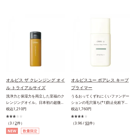
オルビス ザ クレンジング オイ
オルビスユー ポアレス キープ
ル トライアルサイズ
プライマー
洗浄力と保湿力を両立した至福のク
うるおってくずれにくいファンデー
レンジングオイル。日本初の超微粒
ションの毛穴落ち(*1)防止化粧下
子技術(*1)が毛穴奥の微細な汚れに
税込1,210円
地。ファンデーションの毛穴落ち
税込1,760円
アプローチ。圧倒的な洗浄力と毛穴
(*1)防止化粧下地です。毛穴
悩みに着目したクレンジングオイル
1/10000サイズのマイクロカバー成
（3 /
2
件）
（3.96 /
93
件）
のトライアルサイズです。日本初・
分(*2)が毛穴をカバー。毛穴をフラ
NEW
数量限定
超微粒子技術(*1)で、さっと塗り広
ットに整えてつるんとなめらかに。