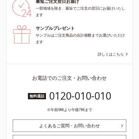
最短ご注文翌日お届け
ロキシフェニルトリメチコン*3
一部地域を除き、最短でご注文の翌日にお届けいたし
（メタクリル酸グリセリルアミドエ
ます
チル/メタクリル酸ステアリル）コ
ポリマー*4 ローマカミツレ花エキ
サンプルプレゼント
ス、ローズマリー葉エキス、ラベン
サンプルはご注文商品の合計個数までお選びいただけ
ダー花水*5 メイク汚れ・乾燥
ます
詳しくはこちら
お電話でのご注文・お問い合わせ
0120-010-010
無料通話
午前9時より午後7時まで
よくあるご質問・お問い合わせ