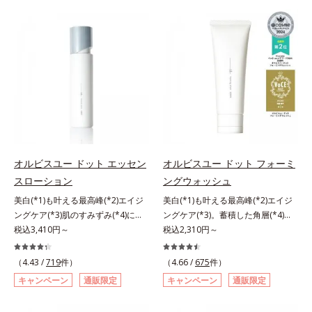
(*2)の2種の成分が深いうるおいを
は、年齢による肌悩み一つ一つを対
与え、湧き上がるようなハリ感を呼
処するのではなく、肌で起きている
び覚まします。ハリ膜がのび広が
ことの根本原因に着目。加齢ととも
り、肌表面にピン！としたハリ感を
に現れる年齢サインについて研究を
与え、さらに疑似セラミド(*3)が角
進めたところ、弾力感のない状態で
層の隙間に浸透(*4)。夜のスキンケ
ある「ハリのなさ」や、くすみ(*6)
アの最後にプラスすることで乾燥に
などが現れている状態である「透明
よる小ジワを目立たなくし、ハリ感
感のなさ」が、大人の肌印象に大き
みなぎる目元を目指します。*1 レ
な影響を与えていることがわかりま
チノール配合＝保湿成分*2 パルミ
した。そこでオルビスユー ドット
トイルトリペプチド－5配合＝保湿
シリーズは美容成分(*7)として
オルビスユー ドット エッセン
オルビスユー ドット フォーミ
成分*3 ラウロイルグルタミン酸ジ
「G.D.F.アクティベーター(*8)」を
スローション
ングウォッシュ
（フィトステリル/オクチルドデシ
配合。そして、従来から配合してい
美白(*1)も叶える最高峰(*2)エイジ
美白(*1)も叶える最高峰(*2)エイジ
ル）配合＝保湿成分*4 角層まで
る美白(*1)有効成分「トラネキサム
ングケア(*3)肌のすみずみ(*4)にし
ングケア(*3)。蓄積した角層(*4)を
酸」を配合しました。さらに、シリ
みわたるうるおい充満ローション。
税込3,410円～
絡めとりくすみ(*5)を晴らす高密着
税込2,310円～
ーズ共通の美容成分「GLルートブ
ハリも透明感(*5)も結果主義。年齢
マイルドピーリング(*6)洗顔料。ハ
ースター(*9)」を配合することで、
サイン(*6)の因子に着目した肌科学
リも透明感(*7)も結果主義。年齢サ
肌のふっくら感や透明感を叶えま
（4.43 /
719
件）
（4.66 /
675
件）
エイジングケア(*3)シリーズ。オル
イン(*8)の因子に着目した肌科学エ
す。美白ケアしながら多角的なエイ
キャンペーン
通販限定
キャンペーン
通販限定
ビスユー ドットシリーズは、年齢
イジングケア(*3)シリーズ。オルビ
ジングケアが叶うシリーズに。3ス
による肌悩み一つ一つを対処するの
スユー ドットシリーズは、年齢に
テップで上向き(*10)のハリと透明