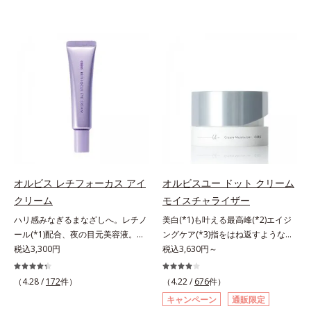
オルビス レチフォーカス アイ
オルビスユー ドット クリーム
クリーム
モイスチャライザー
ハリ感みなぎるまなざしへ。レチノ
美白(*1)も叶える最高峰(*2)エイジ
ール(*1)配合、夜の目元美容液。オ
ングケア(*3)指をはね返すような弾
ルビスの目元技術を結集し、ハリ感
税込3,300円
力感が宿るハリ感 濃密フィットク
税込3,630円～
みなぎるまなざしへ。レチノール
リーム。ハリも透明感(*4)も結果主
(*1)配合の目元美容液です。目元悩
義。年齢サイン(*5)の因子に着目し
（4.28 /
172
件）
（4.22 /
676
件）
みをマルチにケアするレチノール
た肌科学エイジングケア(*3)シリー
キャンペーン
通販限定
と、ハリ感をサポートするペプチド
ズ。オルビスユー ドットシリーズ