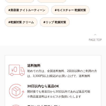
導くこだわりのテクスチャーを採用
するので、しっとり感がずっと続き
しました。厚みとコクのあるリッチ
ます。* ポリクオタニウム-61（リ
#美容液 ナイトルーティーン
#モイスチャー 乾燥対策
なテクスチャーがとろけるように肌
ピジュアは、日油株式会社の登録商
をつつみこみ、安らぎのリラックス
標です。）
タイムをもたらします。さらにうる
#乾燥対策 クリーム
#リップ 乾燥対策
おいを守りながらメイク汚れだけを
見極めて落とす「セレクトクレンジ
ング成分(*2)」、うるおいが逃げ出
しにくいネットを形成して肌を守る
「セラミドネットワーク成分
(*3)」、植物由来の保湿成分「ブレ
ンドハーブ成分(*4)」を配合。汚れ
だけを落としながら日中ダメージ
送料無料
(*5)をケアして、うるおいに満ちた
やわらか肌へ整えます。1日の終わ
初めての方は、全国送料無料、2回目以降のご利用の方
りのメイクオフが楽しみになる使い
は、3,300円以上(税込)のお買い上げで、送料無料
ごこちで、ありふれた毎日のお手入
れが、肌も心も喜ぶひとときに変わ
30日以内なら返品OK
ります。*1 こわばった肌にうるお
開封後でも発送日から30日以内であれば返品可能
いを与え、やわらかくすること。そ
※商品返送料はオルビスが負担いたします
のここちよさを感じること*2 シク
ロペンタシロキサン、ジフェニルシ