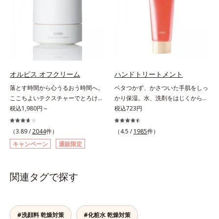
イジングケアを応援します。*1 メ
果的なシナジー設計で、あなたのエ
らケアで唇をそっといたわりなが
ベールで、乾燥を寄せつけないもち
ラニンの生成を抑え、シミ・ソバカ
イジングケアを応援します。*1 メ
ら、メイク映えするしっとりやわら
肌ボディを長時間キープします。
スを防ぐ（ウォッシュを除く）*2
ラニンの生成を抑え、シミ・ソバカ
か唇を実現します。【ご使用方法】
【ご使用方法】お風呂上がりなどの
オルビス内スキンケアシリーズの保
スを防ぐ（ウォッシュを除く）*2
清潔な指先またはお手持ちのリップ
清潔な肌に適量をやさしくなじませ
湿力*3 年齢に応じたお手入れのこ
オルビス内スキンケアシリーズの保
ブラシに適量をとって、唇にやさし
てください。
と*4 角層まで*5 うるおいによ
湿力*3 年齢に応じたお手入れのこ
くなじませてください。
る*6 乾燥、ハリ・ツヤのなさ
と*4 剥がれずに肌に蓄積した古い
*7 乾燥による*8 保湿成分*9
角層*5 乾燥による*6 洗浄によ
オルビス オフクリーム
ハンドトリートメント
ロニセラカエルレア果汁、ノバラエ
る物理的効果*7 うるおいによる
落とす時間から心うるおう時間へ。
ベタつかず、かさついた手肌をしっ
キス配合＝うるおいを与えハリと透
*8 乾燥、ハリ・ツヤのなさ*9
ここちよいテクスチャーでとろける
かり保湿。水、洗剤をはじくからキ
明感に満ちた肌へ導く保湿成分
保湿成分*10 ロニセラカエルレア
クレンジング。“落とすだけ”の時間
税込1,980円～
ッチンでも使用できる万能型ハンド
税込723円
*10 メマツヨイグサ抽出液、スイ
果汁、ノバラエキス配合＝うるおい
から、かけがえのないリラックスタ
クリーム。常に外気にさらされてい
カズラエキス配合＝角層のすみずみ
を与えハリと透明感に満ちた肌へ導
イムへ―。忙しい日々を送る現代女
る上、もともと皮脂分泌が少ない手
（3.89 /
2044
件）
（4.5 /
1985
件）
まで水分・油分を保ち、ハリ・ツヤ
く保湿成分*11 メマツヨイグサ抽
性にとって、クレンジングは“落と
肌は、乾燥しやすく荒れやすい部分
を与える保湿成分*11 気持ちのこ
キャンペーン
通販限定
出液、スイカズラエキス配合＝角層
すだけ”の作業になりがち。オルビ
です。ソメイヨシノ葉エキスが、乱
と
のすみずみまで水分・油分を保ち、
スが思い描いたのは、オフモードに
れた角層を整え、うるおいを閉じ込
ハリ・ツヤを与える保湿成分*12
切り替える大切なステップとなるク
めながら肌表面をなめらかにし肌荒
関連タグで探す
気持ちのこと
レンジング。人が本能的にここちよ
れを防止します。また、リピジュア
さを感じる“秒速5cm”の動きに着目
（R）−NR(*) が手肌にピタッと密着
し、顔全体にやさしく円を描くよう
して、うるおいバリアを作り乾燥な
になじませると、自然とその動きに
どの外部刺激から手肌を徹底ガード
#洗顔料 乾燥対策
#化粧水 乾燥対策