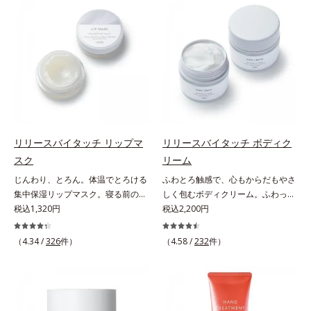
ではなく、肌で起きていることの根
よる肌悩み一つ一つを対処するので
感を。効果的なシナジー設計で、あ
本原因に着目。加齢とともに現れる
はなく、肌で起きていることの根本
なたのエイジングケアを応援しま
年齢サインについて研究を進めたと
原因に着目。加齢とともに現れる年
す。*1 メラニンの生成を抑え、シ
ころ、弾力感のない状態である「ハ
齢サインについて研究を進めたとこ
ミ・ソバカスを防ぐ（ウォッシュを
リのなさ」や、くすみ(*7)などが現
ろ、弾力感のない状態である「ハリ
除く）*2 オルビス内スキンケアシ
れている状態である「透明感のな
のなさ」や、くすみ(*5)などが現れ
リーズの保湿力*3 年齢に応じたお
さ」が、大人の肌印象に大きな影響
ている状態である「透明感のなさ」
手入れのこと*4 うるおいによる
を与えていることがわかりました。
が、大人の肌印象に大きな影響を与
*5 乾燥、ハリ・ツヤのなさ*6
そこでオルビスユー ドットシリー
えていることがわかりました。そこ
乾燥による*7 保湿成分*8 ロニ
ズは美容成分(*8)として「G.D.F.ア
でオルビスユー ドットシリーズは
セラカエルレア果汁、ノバラエキス
リリースバイタッチ リップマ
リリースバイタッチ ボディク
クティベーター(*9)」を配合。そし
美容成分(*9)として「G.D.F.アクテ
配合＝うるおいを与えハリと透明感
スク
リーム
て、従来から配合している美白(*1)
ィベーター(*10)」を配合。そし
に満ちた肌へ導く保湿成分*9 メマ
じんわり、とろん。体温でとろける
ふわとろ触感で、心もからだもやさ
有効成分「トラネキサム酸」を配合
て、従来から配合している美白(*1)
ツヨイグサ抽出液、スイカズラエキ
集中保湿リップマスク。寝る前のひ
しく包むボディクリーム。ふわっと
しました。さらに、シリーズ共通の
有効成分「トラネキサム酸」を配合
ス配合＝角層のすみずみまで水分・
と塗りでやわらかな唇へ。集中保湿
税込1,320円
軽やかで、ぽよっと弾むユニーク触
税込2,200円
美容成分「GLルートブースター
しました。さらに、シリーズ共通の
油分を保ち、ハリ・ツヤを与える保
リップマスクです。バームのような
感。なじませると摩擦と皮膚温でほ
(*10)」を配合することで、肌のふ
美容成分「GLルートブースター
湿成分*10 気持ちのこと
固めのテクスチャーが体温でじんわ
どけるボディクリームです。うっと
っくら感や透明感を叶えます。美白
(*11)」を配合することで、肌のふ
（4.34 /
326
件）
（4.58 /
232
件）
り、とろんとほぐれ、Wのオイルが
りなテクスチャーでみずみずしいう
ケアしながら多角的なエイジングケ
っくら感や透明感を叶えます。美白
ピタッと高密着。2種の植物性保湿
るおい膜が広がり、ベタつかないの
アが叶うシリーズに。3ステップで
ケアしながら多角的なエイジングケ
成分配合で、乾燥にゆらがない唇に
に吸い付くようなしっとりもちもち
上向き(*11)のハリと透明感を。効
アが叶うシリーズに。3ステップで
整えます。寝る前に塗れば、翌朝の
肌に。加水分解ヒアルロン酸配合。
果的なシナジー設計で、あなたのエ
上向き(*12)のハリと透明感を。効
コンディションが段違い！ 寝なが
浸透性と水分保持力のWのうるおい