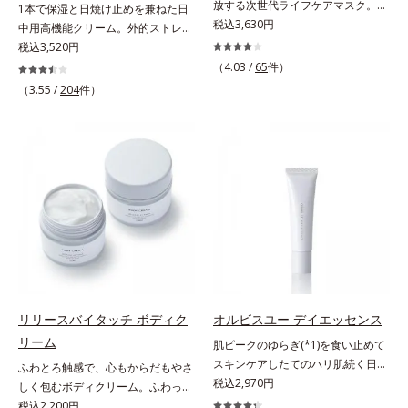
放する次世代ライフケアマスク。手
1本で保湿と日焼け止めを兼ねた日
やかな肌に整え、ローズヒップエキ
高めて、ハリ感あふれる肌へと導き
放せない存在となったPCやスマー
税込3,630円
中用高機能クリーム。外的ストレス
ス(*5)と浸透型コラーゲン(*6)が透
ます。うるおいに満ちたゆらがない
トフォンなどのデジタルデバイス。
(*5)から肌を徹底ガード。諦めかけ
税込3,520円
明感を引き出し、肌のハリ感をサポ
肌をご体感いただくために設計され
現代人のライフスタイルでは、1日
ていたハリ不足、うるおい低下に先
ートします。スーパーウォータープ
（4.03 /
65
件）
た3ステップで、いつも力強く美し
（平日）になんと平均約11.2時間
端科学ケア(*1)でアプローチするエ
ルーフだから、海やプールなどのア
くあり続けるあなたを応援します。
（3.55 /
204
件）
(*2)も使用しているというデータ
イジングケア(*2)シリーズ。弾むよ
ウトドアでも大活躍！ 強烈な紫外
*1 肌にうるおいが満ち、維持され
も。PCやスマートフォンの液晶画
うな若々しい肌を目指します。
線も跳ね除け、肌をダメージからし
ている状態*2 年齢に応じたお手入
面が発する“ブルーライト”を浴び続
D.N.A.(*3) ヒビスエキスとHSP（ヒ
っかりガードします。【ご使用方
れのこと*3 デクスパンテノール
けると、乾燥やキメの乱れが引き起
ートショックプロテイン）(*4)の合
法】手に適量をとり、日焼けを防ぎ
W*4 2022年5月 Mintel社データベ
こされ、肌のバリア機能が低下して
わせ技で、目元、フェイスラインな
たい部分に、塗布後すぐに少量ずつ
ース及び先行技術調査による当社調
しまいます。また、肌のハリ感が失
ど、年齢を重ねるにつれハリ不足、
ムラなくのばします。顔にもご使用
べ*5 オトギリソウエキス配合＝肌
われてしまう原因にもなります。そ
うるおい低下を感じやすい部位に働
いただけますが、より美しい仕上が
にうるおいを与え、うるおいに満ち
こでオルビスはデジタルダメージの
きかけ、ハリ感のある肌へ導きま
りのため、顔に使用する場合は、化
たハリツヤ肌へ導く保湿成分
根本原因に着目。「デバイスダメー
す。さらに、水でも油でもない第3
粧下地のご使用をおすすめします。
ジ(*1)クリアエキス(*3)」を配合
の成分、even wateroil（イーブン
耐水性にすぐれておりますので、落
し、ブルーライトを浴びても揺らぎ
ワテロイル）を配合することによ
とすときには洗浄料やボディ用洗浄
にくい肌へ整えます。また、スター
り、水でも油でも実現できなかっ
料を使って、ていねいに洗い流して
リリースバイタッチ ボディク
オルビスユー デイエッセンス
フルーツ葉エキス(*4)、ヘスベリジ
た、“濃密なうるおい感”と“ベタつか
ください。*1 SPF50+・PA++++ オ
リーム
肌ピークのゆらぎ(*1)を食い止めて
ン(*5)配合で、ほうれい線やフェイ
ない”、相反する2つの感触の両立に
ルビス サンスクリーン®内ウォータ
スキンケアしたてのハリ肌続く日中
ふわとろ触感で、心もからだもやさ
スラインにアプローチ。さらに月桃
成功。ごわつく年齢肌を柔肌に整
ープルーフ効果として*2 サッカロ
用美容液。起床直後にピークを迎
税込2,970円
しく包むボディクリーム。ふわっと
葉エキス(*6)配合で肌のハリUPを目
え、未体験の肌感触を叶えます。*1
ミセス/ハトムギ種子発酵液配合＝
え、夕方から夜にかけて徐々にダウ
軽やかで、ぽよっと弾むユニーク触
税込2,200円
指します。マスクシートにもこだわ