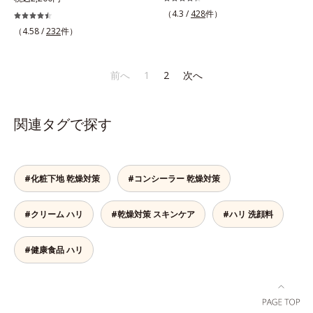
保湿*2 年齢に応じたお手入れ *3
保湿成分*3 保湿成分*4 乾燥など*5
ンするハリのバイオリズムに着目し
感。なじませると摩擦と皮膚温でほ
りました。引き上げるのに最適なオ
（4.3 /
428
件）
D.N.A.＝Daily New Approach*4
カニナバラ果実エキス配合＝保湿成
た、オルビスユーシリーズの日中用
どけるボディクリームです。うっと
ルビスオリジナル形状のV字アタッ
HSP含有酵母エキス＝保湿成分*5
（4.58 /
232
件）
分*6 加水分解コラーゲン配合＝保
美容液です。クチナシエキス配合の
りなテクスチャーでみずみずしいう
チメントで、たるみエリアをダイレ
紫外線や乾燥など
湿成分
ハリバリアエンハンサーが、肌の内
るおい膜が広がり、ベタつかないの
クトにケア(*7)。ストレッチ性の高
側(*2)からバリア機能にアプローチ
に吸い付くようなしっとりもちもち
いシートが肌にピタッと密着し、む
前へ
1
2
次へ
して、うるおいをキープ。さらに紫
肌に。加水分解ヒアルロン酸配合。
くみにアプローチ(*7)します。新発
外線・近赤外線・大気汚染(*3)をカ
浸透性と水分保持力のWのうるおい
想(*8)のスキンVウェアで、日々の
ットする成分を配合しており、外的
ベールで、乾燥を寄せつけないもち
デジタルダメージから解放。デバイ
関連タグで探す
刺激から肌を守ります。肌の内側
肌ボディを長時間キープします。
スとの新しい付き合い方を、オルビ
(*2)と外側、両方からのWアプロー
【ご使用方法】お風呂上がりなどの
スが提案します。*1 肌の乾燥、キ
チでゆらぎ(*1)を食い止め、夕方に
清潔な肌に適量をやさしくなじませ
メの乱れ*2 2019年9月実施 グルー
かけてダウンしていくハリの低下を
てください。
プインタビューより抜粋（N＝20代
#化粧下地 乾燥対策
#コンシーラー 乾燥対策
予防。朝の“ピーク肌”が長時間続き
後半：3人、30代前半：1人、30代
ます。UVカット効果と肌をトーン
後半：4人、40代前半：1人）*3 肌
#クリーム ハリ
#乾燥対策 スキンケア
#ハリ 洗顔料
アップさせる効果(*4)があり、朝の
の乾燥によるくすみ、キメの乱れを
メイク前のスキンケアにぴったり。
ケアする植物性保湿成分＝ビルベリ
オイルカットでベタつかないので、
ー葉エキス*4 植物性保湿成分＝ゴ
#健康食品 ハリ
すぐにメイクが始められます。*1
レンシ葉エキス*5 乾燥による肌の
乾燥など *2 角層内 *3 ちり・ほこ
くすみをケアする保湿成分＝グルコ
り等 *4 メイクアップ効果による
シルヘスペリジン*6 肌にうるおい
とハリを与える植物性保湿成分＝ゲ