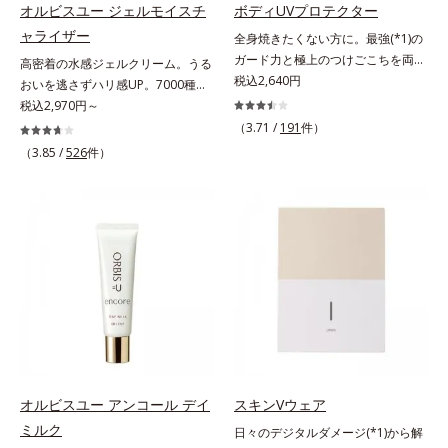
アイテム同士をなじみやすくする
にゆらがない肌を叶えます。そし
ロニセラカエルレア果汁、ノバラエ
オルビスユー ジェルモイスチ
ボディUVプロテクター
「うるおいコネクト設計」を採用。
て、独自研究に基づいたアプローチ
キス配合＝うるおいを与えハリと透
ャライザー
全身焼きたくない方に。最強(*1)の
8アイテム分の機能を3ステップに集
成分「MCアクティベーター
明感に満ちた肌へ導く保湿成分*9
ガード力と極上のつけごこちを両
高密着の水感ジェルクリーム。うる
約し、よりシンプルなお手入れで、
(*5)」。肌のうるおいを引き出し・
メマツヨイグサ抽出液、スイカズラ
立。“肌を整える”日焼け止め。絶対
税込2,640円
おいを逃さずハリ感UP。7000種を
ハリ・ツヤのある好印象な清潔透明
高めて、ハリ感あふれる肌へと導き
エキス配合＝角層のすみずみまで水
に焼きたくない方に。SPF50+・
超える成分から厳選し、「うるおい
税込2,970円～
肌(*1)へ導きます。*1 うるおいによ
ます。うるおいに満ちたゆらがない
分・油分を保ち、ハリ・ツヤを与え
PA++++。最強(*1)のガード力を持
の質(*1)」に着目した初期エイジン
（3.71 /
191
件）
る透明感のある肌*2 男性の顔画像
肌をご体感いただくために設計され
る保湿成分*10 気持ちのこと各商品
ちながら、肌を整えるスキンケア効
グケア(*2)シリーズオルビスユーは
を用いた印象評価において、基準画
（3.85 /
526
件）
た3ステップで、いつも力強く美し
の詳しい情報は商品ページをご覧く
果を持つ身体用日焼け止めです。ポ
肌本来のうるおいやバリア機能にア
像に対して、頬全体に輝度分布がな
くあり続けるあなたを応援します。
ださい。・BEAUTY夏祭りは、こち
ーラ化成の特殊製法「粉体乳化」技
プローチする初期エイジングケアシ
だらかな光（ツヤ）があると、爽や
*1 肌にうるおいが満ち、維持され
ら
術を使っているから、汗に触れるこ
リーズです。「うるおいの質」に着
かさ印象が高く評価されたこと*3
ている状態*2 年齢に応じたお手入
とで粉体同士が凝集し、膜の強度が
目し、肌荒れを予防しながらうるお
2022年12月22日時点で、科学文献
れのこと*3 デクスパンテノール
アップ。こすれへの耐性も強く、
いに満ちた美しい肌へと導きます。
データベースPubMed及びGoogle
W*4 2022年5月 Mintel社データベ
UVカット効果の低下を予防しま
ポーラ・オルビスグループ独自の肌
scholarにより国内化粧品業界にお
ース及び先行技術調査による当社調
す。それでいて、肌にスルスルのび
荒れ防止有効成分として、「DF-パ
いて該当文献がないことを確認（ポ
べ*5 オトギリソウエキス配合＝肌
てピタッと密着するジェル感触で、
ンテノール(*3)」を国内唯一(*4)、
ーラ化成研究所調べ）
にうるおいを与え、うるおいに満ち
毎日使いたくなる極上のつけごこ
高濃度で配合。角層のバリア機能に
たハリツヤ肌へ導く保湿成分
ち。さらに、塗るたびにうれしいス
アプローチして肌荒れを防ぎ、肌不
キンケア効果も加えました。バリア
調にゆらがない肌を叶えます。そし
機能を維持する白様雪(R)エキス(*2)
て、独自研究に基づいたアプローチ
オルビスユー アンコール デイ
スキンVウェア
とアルニカ花エキス(*3)が、紫外線
成分「MCアクティベーター
ミルク
日々のデジタルダメージ(*1)から解
ダメージ(*4)にもゆらぎにくいすこ
(*5)」。肌のうるおいを引き出し・