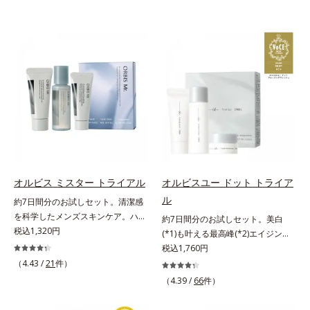
オルビス ミスター トライアル
オルビスユー ドット トライア
ル
約7日間分のお試しセット。清潔感
を科学したメンズスキンケア。ハ
約7日間分のお試しセット。美白
リ・ツヤのある、好印象な清潔透明
税込1,320円
(*1)も叶える最高峰(*2)エイジング
肌(*1)へ。オルビス ミスターは、男
ケア(*3)。ハリも透明感(*4)も結果
税込1,760円
性の清潔感、爽やかさ、若々しさの
主義。年齢サイン(*5)の因子に着目
（4.43 /
21
件）
印象を科学的に検証し、ポジティブ
した肌科学エイジングケア(*3)シリ
（4.39 /
66
件）
な光（＝ツヤ）が男性の印象に重要
ーズ。オルビスユー ドットシリー
であること(*2)を業界で初めて発見
ズは、年齢による肌悩み一つ一つを