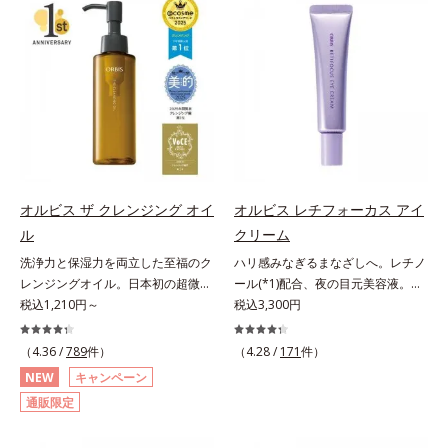
(*3)。ニキビ・肌荒れ予防有効成分
対処するのではなく、肌で起きてい
と保湿成分を新たに配合。これまで
ることの根本原因に着目。加齢とと
の乾燥・テカリへのケアはそのまま
もに現れる年齢サイン(*5)について
に、肌荒れ・ニキビ予防など“今”の
研究を進めたところ、弾力感のない
肌悩みに応え、“未来”を見据えて好
状態である「ハリのなさ」や、くす
印象の鍵となるハリ・ツヤへもアプ
み(*6)などが現れている状態である
ローチする進化を遂げました。うる
「透明感のなさ」が現れることで大
おいを逃しやすい男性肌に着目し、
人の肌印象に大きな影響を与えてい
アイテム同士をなじみやすくする
ることが分かりました。そこでオル
「うるおいコネクト設計」を採用。
ビスユー ドットシリーズは美容成
オルビス ザ クレンジング オイ
オルビス レチフォーカス アイ
8アイテム分の機能を3ステップに集
分(*7)として「G.D.F.アクティベー
ル
クリーム
約し、よりシンプルなお手入れで、
ター(*8)」を配合。そして、従来か
洗浄力と保湿力を両立した至福のク
ハリ感みなぎるまなざしへ。レチノ
ハリ・ツヤのある好印象な清潔透明
ら配合している美白有効成分「トラ
レンジングオイル。日本初の超微粒
ール(*1)配合、夜の目元美容液。オ
肌(*1)へ導きます。*1 うるおいによ
ネキサム酸」を配合しました。さら
子技術(*1)が毛穴奥の微細な汚れに
税込1,210円～
ルビスの目元技術を結集し、ハリ感
税込3,300円
る透明感のある肌*2 男性の顔画像
に、シリーズ共通の美容成分(*7)
アプローチ。圧倒的な洗浄力と毛穴
みなぎるまなざしへ。レチノール
を用いた印象評価において、基準画
「GLルートブースター(*9)」を配合
悩みに着目したクレンジングオイル
(*1)配合の目元美容液です。目元悩
像に対して、頬全体に輝度分布がな
（4.36 /
789
件）
することで、肌のふっくら感や透明
（4.28 /
171
件）
です。日本初・超微粒子技術(*1)
みをマルチにケアするレチノール
だらかな光（ツヤ）があると、爽や
感を叶えます。美白ケアしながら多
NEW
キャンペーン
で、さっと塗り広げるだけで濃いメ
と、ハリ感をサポートするペプチド
かさ印象が高く評価されたこと*3
角的なエイジングケアが叶うシリー
通販限定
イクはもちろん毛穴悩みも取り去
(*2)の2種の成分が深いうるおいを
2022年12月22日時点で、科学文献
ズに。3ステップで上向き(*10)のハ
り、一瞬で気持ちのいい素肌へ。ス
与え、湧き上がるようなハリ感を呼
データベースPubMed及びGoogle
リと透明感を。効果的なシナジー設