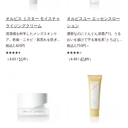
ていることが分かりました。そこで
透。ADセラミドミックスが肌をす
る*6 乾燥、ハリ・ツヤのなさ
と*4 剥がれずに肌に蓄積した古い
オルビスユー ドットシリーズは美
こやかに整え、うるおいを蓄える肌
*7 乾燥による*8 保湿成分*9
角層*5 乾燥による*6 洗浄によ
容成分(*7)として「G.D.F.アクティ
へと導きます。洗顔後すぐに使うこ
ロニセラカエルレア果汁、ノバラエ
る物理的効果*7 うるおいによる
オルビス ミスター モイスチャ
オルビスユー エッセンスロー
ベーター(*8)」を配合。そして、従
とで、あとのオールインワンクリー
キス配合＝うるおいを与えハリと透
*8 乾燥、ハリ・ツヤのなさ*9
ライジングクリーム
ション
来から配合している美白有効成分
ムの肌なじみを高め、うるおいとツ
明感に満ちた肌へ導く保湿成分
保湿成分*10 ロニセラカエルレア
清潔感を科学したメンズスキンケ
濃密なのにぐんぐん浸透(*1)。うる
「トラネキサム酸」を配合しまし
ヤのある肌を叶えます。*1 肌にハ
*10 メマツヨイグサ抽出液、スイ
果汁、ノバラエキス配合＝うるおい
ア。乾燥・ニキビ・肌荒れを防ぎハ
おいを届けて守る進化系"とろぱし
た。さらに、シリーズ共通の美容成
リを与え若々しい印象*2 スクワラ
カズラエキス配合＝角層のすみずみ
を与えハリと透明感に満ちた肌へ導
リ・ツヤのある、好印象な清潔透明
税込2,420円
ゃ"ローション。7000種を超える成
税込2,750円～
分(*7)「GLルートブースター(*9)」
ン、トリ（カプリル酸／カプリン
まで水分・油分を保ち、ハリ・ツヤ
く保湿成分*11 メマツヨイグサ抽
肌(*1)へ。オルビスミスターは、男
分から厳選し、「うるおいの質
を配合することで、肌のふっくら感
酸）グリセリル＝肌をやわらかくほ
を与える保湿成分*11 気持ちのこ
出液、スイカズラエキス配合＝角層
性の清潔感、爽やかさ、若々しさの
(*1)」に着目した初期エイジングケ
や透明感を叶えます。美白ケアしな
ぐす複合成分
と
のすみずみまで水分・油分を保ち、
（4.63 /
51
件）
（4.49 /
474
件）
印象を科学的に検証し、ポジティブ
ア(*2)シリーズオルビスユーは肌本
がら多角的なエイジングケアが叶う
ハリ・ツヤを与える保湿成分*12
な光（＝ツヤ）が男性の印象に重要
来のうるおいやバリア機能にアプロ
シリーズに。3ステップで上向き
気持ちのこと
であること(*2)を業界で初めて発見
ーチする初期エイジングケアシリー
(*10)のハリと透明感を。効果的な
(*3)。ニキビ・肌荒れ予防有効成分
ズです。「うるおいの質」に着目
シナジー設計で、あなたのエイジン
と保湿成分を新たに配合。これまで
し、肌荒れを予防しながらうるおい
グケアを応援します。*1 メラニン
の乾燥・テカリへのケアはそのまま
に満ちた美しい肌へと導きます。ポ
の生成を抑え、シミ・ソバカスを防
に、肌荒れ・ニキビ予防など“今”の
ーラ・オルビスグループ独自の肌荒
ぐ（ウォッシュ除く）*2 オルビス
肌悩みに応え、“未来”を見据えて好
れ防止有効成分として、「DF-パン
内スキンケアシリーズの保湿力*3
印象の鍵となるハリ・ツヤへもアプ
テノール(*3)」を国内唯一(*4)、高
年齢に応じたお手入れのこと*4 う
ローチする進化を遂げました。うる
濃度で配合。角層のバリア機能にア
るおいによる*5 乾燥、ハリ・ツヤ
おいを逃しやすい男性肌に着目し、
プローチして肌荒れを防ぎ、肌不調
のなさ*6 乾燥による*7 保湿成分*8