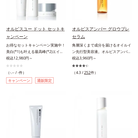
れている状態である「透明感のな
のなさ」や、くすみ(*5)などが現れ
リーズの保湿力*3 年齢に応じたお
さ」が、大人の肌印象に大きな影響
ている状態である「透明感のなさ」
手入れのこと*4 うるおいによる
を与えていることがわかりました。
が、大人の肌印象に大きな影響を与
*5 乾燥、ハリ・ツヤのなさ*6
そこでオルビスユー ドットシリー
えていることがわかりました。そこ
乾燥による*7 保湿成分*8 ロニ
ズは美容成分(*8)として「G.D.F.ア
でオルビスユー ドットシリーズは
セラカエルレア果汁、ノバラエキス
オルビスユー ドット セットキ
オルビスアンバー グロウプレ
クティベーター(*9)」を配合。そし
美容成分(*9)として「G.D.F.アクテ
配合＝うるおいを与えハリと透明感
ャンペーン
セラム
て、従来から配合している美白(*1)
ィベーター(*10)」を配合。そし
に満ちた肌へ導く保湿成分*9 メマ
お得なセットキャンペーン実施中！
角層深くまで成分を届けるオイルイ
有効成分「トラネキサム酸」を配合
て、従来から配合している美白(*1)
ツヨイグサ抽出液、スイカズラエキ
美白(*1)も叶える最高峰(*2)エイジ
ン先行型美容液。オルビスアンバー
しました。さらに、シリーズ共通の
有効成分「トラネキサム酸」を配合
ス配合＝角層のすみずみまで水分・
ングケア(*3)。ハリも透明感(*4)も
税込12,980円～
は、いつも⾃然体で美しくありたい
税込3,960円～
美容成分「GLルートブースター
しました。さらに、シリーズ共通の
油分を保ち、ハリ・ツヤを与える保
結果主義。年齢サイン(*5)の因子に
と願う⼤⼈世代に寄り添うブランド
(*10)」を配合することで、肌のふ
美容成分「GLルートブースター
湿成分*10 気持ちのこと
着目した肌科学エイジングケア(*3)
です。年齢印象研究に基づいた肌サ
っくら感や透明感を叶えます。美白
(*11)」を配合することで、肌のふ
（-.-- / -件）
（4.3 /
252
件）
シリーズ。オルビスユー ドットシ
イエンスで、複合的なお悩みにアプ
ケアしながら多角的なエイジングケ
っくら感や透明感を叶えます。美白
キャンペーン
通販限定
リーズは、年齢による肌悩み一つ一
ローチ。大人世代の肌に向き合い、
アが叶うシリーズに。3ステップで
ケアしながら多角的なエイジングケ
つを対処するのではなく、肌で起き
手軽なお手入れで賢いケアを。ライ
上向き(*11)のハリと透明感を。効
アが叶うシリーズに。3ステップで
ていることの根本原因に着目。加齢
フスタイルになじむ、若々しい印象
果的なシナジー設計で、あなたのエ
上向き(*12)のハリと透明感を。効
とともに現れる年齢サイン(*5)につ
(*1)作りのサポートをします。オル
イジングケアを応援します。*1 メ
果的なシナジー設計で、あなたのエ
いて研究を進めたところ、弾力感の
ビスアンバー グロウプレセラムオ
ラニンの生成を抑え、シミ・ソバカ
イジングケアを応援します。*1 メ
ない状態である「ハリのなさ」や、
イルイン先⾏型美容液「オルビスア
スを防ぐ（ウォッシュを除く）*2
ラニンの生成を抑え、シミ・ソバカ
くすみ(*6)などが現れている状態で
ンバー グロウプレセラム」は、オ
オルビス内スキンケアシリーズの保
スを防ぐ（ウォッシュを除く）*2
ある「透明感のなさ」が現れること
イル成分(*2)が肌に素早くなじみ、
湿力*3 年齢に応じたお手入れのこ
オルビス内スキンケアシリーズの保
で大人の肌印象に大きな影響を与え
肌をやわらかくしながら角層まで浸
と*4 角層まで*5 うるおいによ
湿力*3 年齢に応じたお手入れのこ