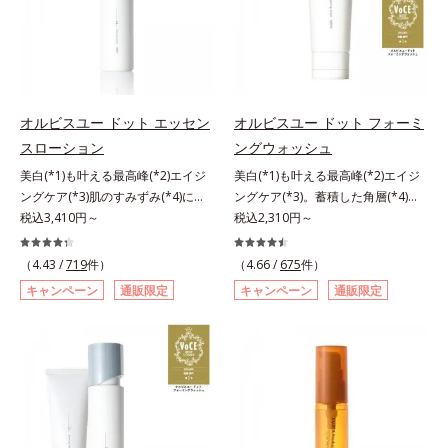
異物として排出されにくく、肌にと
ある「ハリのなさ」や、くすみ(*6)
します。4.その後、洗顔料で洗顔し
＝乱れた角層にうるおいを与え、肌
＝乱れた角層にうるおいを与え、肌
どまってうるおいを蓄えてくれま
などが現れている状態である「透明
てください。各商品の詳しい情報は
荒れを防ぐ保湿成分*5 ウォッシュ
荒れを防ぐ保湿成分*5 ウォッシュ
す。刺激を受けやすくなった角層を
感のなさ」が、大人の肌印象に大き
商品ページをご覧ください。・
を除くLM＝さっぱり高保湿タイプ
を除くLM＝さっぱり高保湿タイプ
うるおいで満たし、脱・敏感肌を目
な影響を与えていることがわかりま
BEAUTY夏祭りは、こちら
（脂性肌～普通肌）RM＝しっとり
（脂性肌～普通肌）RM＝しっとり
指します。無油分・無着色・無香
した。そこでオルビスユー ドット
高保湿タイプ（普通肌～超乾性肌）
高保湿タイプ（普通肌～超乾性肌）
料・アルコールフリー・パラベンフ
シリーズは美容成分(*7)として
オルビスユー ドット エッセン
オルビスユー ドット フォーミ
リーで、徹底的に肌に寄り添いま
「G.D.F.アクティベーター(*8)」を
スローション
ングウォッシュ
す。*1 乾燥と敏感をくり返すこと
配合。そして、従来から配合してい
美白(*1)も叶える最高峰(*2)エイジ
美白(*1)も叶える最高峰(*2)エイジ
*2 敏感肌対象連用テスト済（すべ
る美白(*1)有効成分「トラネキサム
ングケア(*3)肌のすみずみ(*4)にし
ングケア(*3)。蓄積した角層(*4)を
ての方のお肌に合うということでは
酸」を配合しました。さらに、シリ
みわたるうるおい充満ローション。
税込3,410円～
絡めとりくすみ(*5)を晴らす高密着
税込2,310円～
ありません）*3 乾燥して敏感に感
ーズ共通の美容成分「GLルートブ
ハリも透明感(*5)も結果主義。年齢
マイルドピーリング(*6)洗顔料。ハ
じやすい状態のこと*4 発酵アミノ
ースター(*9)」を配合することで、
サイン(*6)の因子に着目した肌科学
リも透明感(*7)も結果主義。年齢サ
酸（ポリグルタミン酸）配合＝乾燥
肌のふっくら感や透明感を叶えま
（4.43 /
719
件）
（4.66 /
675
件）
エイジングケア(*3)シリーズ。オル
イン(*8)の因子に着目した肌科学エ
を防ぎ、うるおいに満ちた肌へ導く
す。美白ケアしながら多角的なエイ
キャンペーン
通販限定
キャンペーン
通販限定
ビスユー ドットシリーズは、年齢
イジングケア(*3)シリーズ。オルビ
保湿成分、植物由来アミノ酸（エル
ジングケアが叶うシリーズに。3ス
による肌悩み一つ一つを対処するの
スユー ドットシリーズは、年齢に
ゴチオネイン）配合＝肌を整え、す
テップで上向き(*10)のハリと透明
ではなく、肌で起きていることの根
よる肌悩み一つ一つを対処するので
こやかに保つ保湿成分、微生物由来
感を。効果的なシナジー設計で、あ
本原因に着目。加齢とともに現れる
はなく、肌で起きていることの根本
アミノ酸（エクトイン）配合＝乱れ
なたのエイジングケアを応援しま
年齢サインについて研究を進めたと
原因に着目。加齢とともに現れる年
た角層にうるおいを与え、肌荒れを
す。*1 メラニンの生成を抑え、シ
ころ、弾力感のない状態である「ハ
齢サインについて研究を進めたとこ
防ぐ保湿成分
ミ・ソバカスを防ぐ（ウォッシュを
リのなさ」や、くすみ(*7)などが現
ろ、弾力感のない状態である「ハリ
除く）*2 オルビス内スキンケアシ