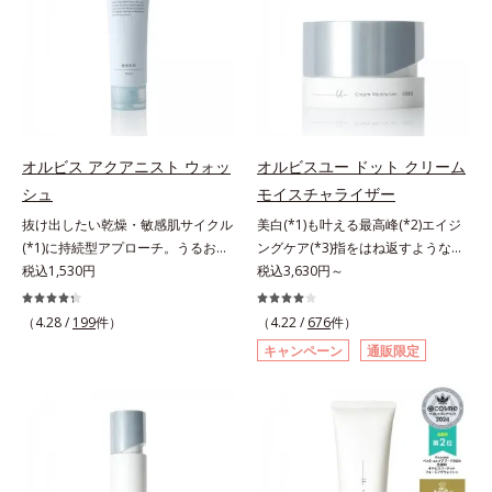
ルから、汚れをはね返す水の膜をつ
る持続型トリプルアミノ酸(*4)を配
る持続型トリプルアミノ酸(*4)を配
くる技術が日本初（2024年12月時
合。もともと体内にあるアミノ酸は
合。もともと体内にあるアミノ酸は
点、J－GLOBALによる自社調べ）
異物として排出されにくく、肌にと
異物として排出されにくく、肌にと
*2 オルビス内でかつてないオイル
どまってうるおいを蓄えてくれま
どまってうるおいを蓄えてくれま
クレンジングのこと*3 ポーラ化成
す。刺激を受けやすくなった角層を
す。刺激を受けやすくなった角層を
独自の（Ｃ１２－２０）アルキルグ
うるおいで満たし、脱・敏感肌を目
うるおいで満たし、脱・敏感肌を目
ルコシド（保湿）で形成するミセル
指します。無油分・無着色・無香
指します。無油分・無着色・無香
オルビス アクアニスト ウォッ
オルビスユー ドット クリーム
*4 炭酸ジカプリリル*5 乾燥や汚れ
料・アルコールフリー・界面活性剤
料・アルコールフリー・界面活性剤
シュ
モイスチャライザー
による*6 キメの乱れによる＜使用
不使用(*5)・パラベンフリー、6つ
不使用(*5)・パラベンフリー、6つ
抜け出したい乾燥・敏感肌サイクル
美白(*1)も叶える最高峰(*2)エイジ
量目安＞適量＜使用ステップ＞オル
のフリー処方で徹底的に肌に寄り添
のフリー処方で徹底的に肌に寄り添
(*1)に持続型アプローチ。うるおい
ングケア(*3)指をはね返すような弾
ビス ザ クレンジング オイル ⇒
います。*1 乾燥と敏感をくり返す
います。*1 乾燥と敏感をくり返す
を追求した敏感肌用保湿スキンケア
税込1,530円
力感が宿るハリ感 濃密フィットク
税込3,630円～
洗顔料 ⇒ 化粧水 ⇒ 保湿液
こと*2 敏感肌対象連用テスト済
こと*2 敏感肌対象連用テスト済
(*2)。うるおいを逃し、刺激を受け
リーム。ハリも透明感(*4)も結果主
※W洗顔が必要です＜使用方法＞1.
（すべての方のお肌に合うというこ
（すべての方のお肌に合うというこ
やすい角層の“乾燥敏感スランプ
義。年齢サイン(*5)の因子に着目し
適量（2プッシュ程度）をとり、手
とではありません）*3 乾燥して敏
（4.28 /
199
件）
とではありません）*3 乾燥して敏
（4.22 /
676
件）
(*3)”に悩む敏感な肌へ。創業時から
た肌科学エイジングケア(*3)シリー
のひら全体にさっと広げます。2.肌
感に感じやすい状態のこと*4 発酵
感に感じやすい状態のこと*4 発酵
キャンペーン
通販限定
のうるおい研究により完成した、待
ズ。オルビスユー ドットシリーズ
の上で軽くらせんを描くように、メ
アミノ酸（ポリグルタミン酸）配合
アミノ酸（ポリグルタミン酸）配合
望の敏感肌用保湿スキンケアライン
は、年齢による肌悩み一つ一つを対
イクとよくなじませます。※落ちに
＝乾燥を防ぎ、うるおいに満ちた肌
＝乾燥を防ぎ、うるおいに満ちた肌
「オルビス アクアニスト」。乾燥
処するのではなく、肌で起きている
くいメイクを落とす際は、乾いた手
へ導く保湿成分、植物由来アミノ酸
へ導く保湿成分、植物由来アミノ酸
敏感スランプの原因にアプローチす
ことの根本原因に着目。加齢ととも
にとり、メイクとしっかりなじませ
（エルゴチオネイン）配合＝肌を整
（エルゴチオネイン）配合＝肌を整
る持続型トリプルアミノ酸(*4)を配
に現れる年齢サインについて研究を
てください。3.メイクとなじんだ
え、すこやかに保つ保湿成分、微生
え、すこやかに保つ保湿成分、微生
合。もともと体内にあるアミノ酸は
進めたところ、弾力感のない状態で
ら、水またはぬるま湯でよく洗い流
物由来アミノ酸（エクトイン）配合
物由来アミノ酸（エクトイン）配合