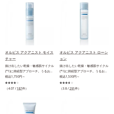
キンケア0番目に、かつてないクレ
び覚まします。ハリ膜がのび広が
scholarにより国内化粧品業界にお
計で、あなたのエイジングケアを応
ンジング(*2)をご用意しました。ポ
り、肌表面にピン！としたハリ感を
いて該当文献がないことを確認（ポ
援します。*1 メラニンの生成を抑
ーラ化成は独自の先端研究により、
与え、さらに疑似セラミド(*3)が角
ーラ化成研究所調べ）アレルギーテ
え、シミ・ソバカスを防ぐ（ウォッ
ナノバブルよりも小さい超微粒子
層の隙間に浸透(*4)。夜のスキンケ
スト済＝全ての方にアレルギーが起
シュ除く）*2 オルビス内スキンケ
(*3)をクレンジングに搭載すること
アの最後にプラスすることで乾燥に
こらないということではありませ
アシリーズの保湿力*3 年齢に応じ
に成功。毛穴よりはるかに小さい超
よる小ジワを目立たなくし、ハリ感
ん。ノンコメドジェニックテスト済
たお手入れのこと*4 うるおいによ
微粒子とオイルが肌と汚れの間に入
みなぎる目元を目指します。*1 レ
＝すべての人にコメド（ニキビのも
る*5 乾燥、ハリ・ツヤのなさ
り込み、小さくばらけて肌表面にう
チノール配合＝保湿成分*2 パルミ
と）ができないというわけではあり
*6 乾燥による*7 保湿成分*8
るおいベールを形成。これにより、
トイルトリペプチド－5配合＝保湿
ません。
ロニセラカエルレア果汁、ノバラエ
洗い流した瞬間に汚れが肌に再付着
成分*3 ラウロイルグルタミン酸ジ
キス配合＝うるおいを与えハリと透
オルビス アクアニスト モイス
オルビス アクアニスト ローシ
することを防止し、細かい毛穴汚れ
（フィトステリル/オクチルドデシ
明感に満ちた肌へ導く保湿成分*9
チャー
ョン
をごっそりするん！角栓溶解オイル
ル）配合＝保湿成分*4 角層まで
メマツヨイグサ抽出液、スイカズラ
(*4)が詰まりや黒ずみも溶かして、
抜け出したい乾燥・敏感肌サイクル
抜け出したい乾燥・敏感肌サイクル
エキス配合＝角層のすみずみまで水
毛穴の目立ちにくいすべすべ肌に洗
(*1)に持続型アプローチ。うるおい
(*1)に持続型アプローチ。うるおい
分・油分を保ち、ハリ・ツヤを与え
い上げます。大人肌のためのくすみ
を追求した敏感肌用保湿スキンケア
税込1,750円～
を追求した敏感肌用保湿スキンケア
税込1,530円～
る保湿成分*10 気持ちのことアレ
(*5)を晴らすアプローチによって圧
(*2)。うるおいを逃し、刺激を受け
(*2)。うるおいを逃し、刺激を受け
ルギーテスト済＝全ての方にアレル
巻の洗浄力と保湿力を叶え、毛穴目
やすい角層の“乾燥敏感スランプ
やすい角層の“乾燥敏感スランプ
ギーが起こらないということではあ
（4.07 /
187
件）
（3.8 /
291
件）
立ち(*6)や乾燥によるくすみをケア
(*3)”に悩む敏感な肌へ。創業時から
(*3)”に悩む敏感な肌へ。創業時から
りません。
し、毎日のメイクが楽しくなる晴れ
のうるおい研究により完成した、待
のうるおい研究により完成した、待
やかな肌に導きます。*1 ポーラ化
望の敏感肌用保湿スキンケアライン
望の敏感肌用保湿スキンケアライン
成独自の（Ｃ１２－２０）アルキル
「オルビス アクアニスト」。乾燥
「オルビス アクアニスト」。乾燥
グルコシド（保湿）で形成するミセ
敏感スランプの原因にアプローチす
敏感スランプの原因にアプローチす