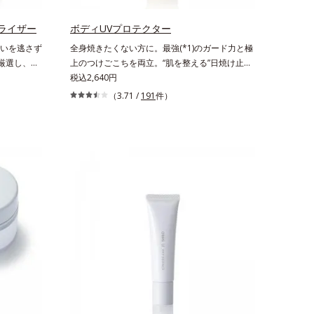
のエイジン
生成を抑
ライザー
ボディUVプロテクター
ュ除く）
いを逃さず
全身焼きたくない方に。最強(*1)のガード力と極
湿力*3 年
ら厳選し、
上のつけごこちを両立。“肌を整える”日焼け止
いによる*5
期エイジング
め。絶対に焼きたくない方に。SPF50+・
税込2,640円
*7 保湿成
本来のうるお
PA++++。最強(*1)のガード力を持ちながら、肌
ラエキス配
（3.71 /
191
件）
エイジング
を整えるスキンケア効果を持つ身体用日焼け止め
ちた肌へ導
に着目し、
です。ポーラ化成の特殊製法「粉体乳化」技術を
、スイカズ
た美しい肌
使っているから、汗に触れることで粉体同士が凝
分・油分を
ープ独自の
集し、膜の強度がアップ。こすれへの耐性も強
0 気持ちの
ンテノール
く、UVカット効果の低下を予防します。それで
をご覧くだ
合。角層のバ
いて、肌にスルスルのびてピタッと密着するジェ
ぎ、肌不調
ル感触で、毎日使いたくなる極上のつけごこち。
独自研究に
さらに、塗るたびにうれしいスキンケア効果も加
ィベーター
えました。バリア機能を維持する白様雪(R)エキ
高めて、ハリ
ス(*2)とアルニカ花エキス(*3)が、紫外線ダメー
に満ちたゆ
ジ(*4)にもゆらぎにくいすこやかな肌に整え、ロ
計された3
ーズヒップエキス(*5)と浸透型コラーゲン(*6)が
続けるあな
透明感を引き出し、肌のハリ感をサポートしま
が満ち、維
す。スーパーウォータープルーフだから、海やプ
お手入れの
ールなどのアウトドアでも大活躍！ 強烈な紫外