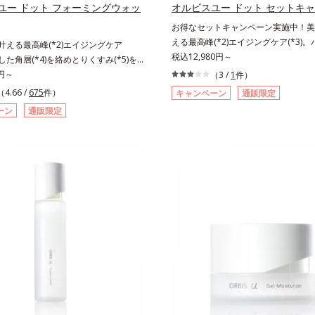
つ保湿成分、微生物由来アミノ酸（エ
酸（エクトイン）配合＝乱れた角層に
ユー ドット フォーミングウォッ
オルビスユー ドット セットキ
配合＝乱れた角層にうるおいを与え、
与え、肌荒れを防ぐ保湿成分
お得なセットキャンペーン実施中！美白
ぐ保湿成分*5 ウォッシュを除くLM＝
える最高峰(*2)エイジングケア(*3)
も叶える最高峰(*2)エイジングケア
保湿タイプ（脂性肌～普通肌）RM＝
感(*4)も結果主義。年齢サイン(*5)
税込12,980円～
積した角層(*4)を絡めとりくすみ(*5)を
保湿タイプ（普通肌～超乾性肌）
した肌科学エイジングケア(*3)シリ
着マイルドピーリング(*6)洗顔料。ハ
0円～
（3 /
1
件）
スユー ドットシリーズは、年齢によ
*7)も結果主義。年齢サイン(*8)の因
（4.66 /
675
件）
キャンペーン
通販限定
つ一つを対処するのではなく、肌で起
た肌科学エイジングケア(*3)シリー
ーン
通販限定
との根本原因に着目。加齢とともに現
スユー ドットシリーズは、年齢によ
イン(*5)について研究を進めたとこ
つ一つを対処するのではなく、肌で起
ない状態である「ハリのなさ」や、くす
との根本原因に着目。加齢とともに現
どが現れている状態である「透明感の
インについて研究を進めたところ、弾
れることで大人の肌印象に大きな影響
状態である「ハリのなさ」や、くすみ
ることが分かりました。そこでオルビ
どが現れている状態である「透明感のな
ットシリーズは美容成分(*7)として「G.
人の肌印象に大きな影響を与えている
ティベーター(*8)」を配合。そして
りました。そこでオルビスユー ドッ
合している美白有効成分「トラネキサ
美容成分(*9)として「G.D.F.アクテ
合しました。さらに、シリーズ共通の
(*10)」を配合。そして、従来から配
(*7)「GLルートブースター(*9)」を
美白(*1)有効成分「トラネキサム酸」
で、肌のふっくら感や透明感を叶えま
した。さらに、シリーズ共通の美容成
アしながら多角的なエイジングケアが
ートブースター(*11)」を配合すること
ズに。3ステップで上向き(*10)のハ
っくら感や透明感を叶えます。美白ケ