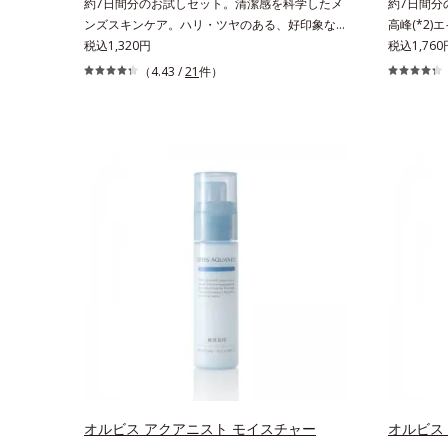
約7日間分のお試しセット。清潔感を科学したメ
約7日間分
ンズスキンケア。ハリ・ツヤのある、好印象な清
高峰(*2)
潔透明肌(*1)へ。オルビス ミスターは、男性の清
税込1,320円
も結果主義
税込1,760
潔感、爽やかさ、若々しさの印象を科学的に検証
科学エイジ
（4.43 /
21
件）
し、ポジティブな光（＝ツヤ）が男性の印象に重
ドットシリ
要であること(*2)を業界で初めて発見(*3)。ニキ
対処するの
ビ・肌荒れ予防有効成分と保湿成分を新たに配
原因に着目
合。これまでの乾燥・テカリへのケアはそのまま
について研
に、肌荒れ・ニキビ予防など“今”の肌悩みに応
である「ハ
え、“未来”を見据えて好印象の鍵となるハリ・ツ
ている状態
ヤへもアプローチする進化を遂げました。うるお
で大人の肌
いを逃しやすい男性肌に着目し、アイテム同士を
分かりまし
なじみやすくする「うるおいコネクト設計」を採
ーズは美容成
用。8アイテム分の機能を3ステップに集約し、
ター(*8
よりシンプルなお手入れで、ハリ・ツヤのある好
る美白有効
印象な清潔透明肌(*1)へ導きます。*1 うるおい
た。さらに
による透明感のある肌*2 男性の顔画像を用いた
ートブース
印象評価において、基準画像に対して、頬全体に
っくら感や
輝度分布がなだらかな光（ツヤ）があると、爽や
多角的なエ
かさ印象が高く評価されたこと*3 2022年12月
テップで上
22日時点で、科学文献データベースPubMed及
なシナジー
オルビス アクアニスト モイスチャー
オルビス
びGoogle scholarにより国内化粧品業界におい
援します。