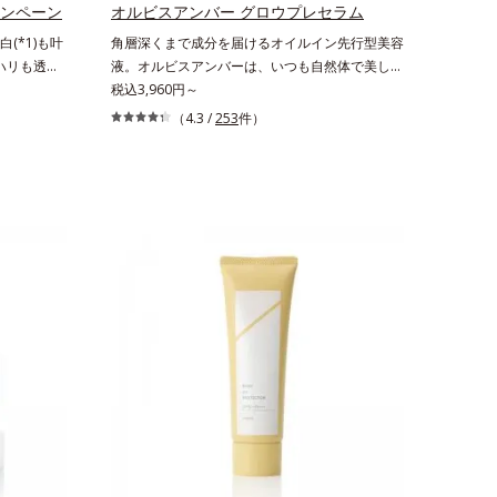
うるおいを
リと透明感を。効果的なシナジー設計で、あなた
ャンペーン
オルビスアンバー グロウプレセラム
のエイジングケアを応援します。*1 メラニン
(*1)も叶
角層深くまで成分を届けるオイルイン先行型美容
の生成を抑え、シミ・ソバカスを防ぐ（ウォッシ
。ハリも透明
液。オルビスアンバーは、いつも⾃然体で美しく
ュを除く）*2 オルビス内スキンケアシリーズ
の因子に着目
ありたいと願う⼤⼈世代に寄り添うブランドで
税込3,960円～
の保湿力*3 年齢に応じたお手入れのこと*4
ーズ。オルビ
す。年齢印象研究に基づいた肌サイエンスで、複
（4.3 /
253
件）
うるおいによる*5 乾燥、ハリ・ツヤのなさ
る肌悩み一
合的なお悩みにアプローチ。大人世代の肌に向き
*6 乾燥による*7 保湿成分*8 ロニセラカエ
きているこ
合い、手軽なお手入れで賢いケアを。ライフスタ
ルレア果汁、ノバラエキス配合＝うるおいを与え
れる年齢サ
イルになじむ、若々しい印象(*1)作りのサポート
ハリと透明感に満ちた肌へ導く保湿成分*9 メ
ろ、弾力感の
をします。オルビスアンバー グロウプレセラム
マツヨイグサ抽出液、スイカズラエキス配合＝角
み(*6)な
オイルイン先⾏型美容液「オルビスアンバー グ
層のすみずみまで水分・油分を保ち、ハリ・ツヤ
なさ」が現
ロウプレセラム」は、オイル成分(*2)が肌に素早
を与える保湿成分*10 気持ちのこと
を与えてい
くなじみ、肌をやわらかくしながら角層まで浸
スユー ド
透。ADセラミドミックスが肌をすこやかに整
D.F.アク
え、うるおいを蓄える肌へと導きます。洗顔後す
、従来から配
ぐに使うことで、あとのオールインワンクリーム
ム酸」を配
の肌なじみを高め、うるおいとツヤのある肌を叶
美容成分
えます。*1 肌にハリを与え若々しい印象*2
配合すること
スクワラン、トリ（カプリル酸／カプリン酸）グ
す。美白ケ
リセリル＝肌をやわらかくほぐす複合成分
叶うシリー
リと透明感