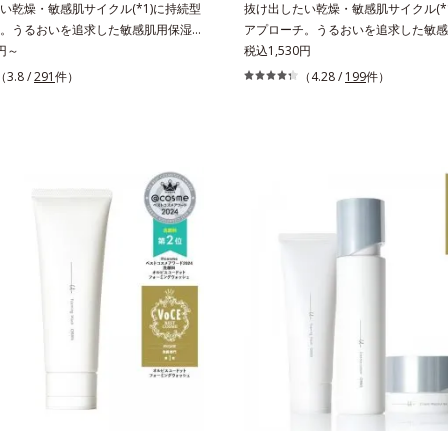
い乾燥・敏感肌サイクル(*1)に持続型
抜け出したい乾燥・敏感肌サイクル(*
防ぐ（ウォッシュ除く）*2 オルビ
湿）で形成するミセルから、汚れをは
。うるおいを追求した敏感肌用保湿ス
アプローチ。うるおいを追求した敏感
ケアシリーズの保湿力*3 年齢に応
膜をつくる技術が日本初（2024年12
*2)。うるおいを逃し、刺激を受けやす
0円～
キンケア(*2)。うるおいを逃し、刺
税込1,530円
れのこと*4 うるおいによる*5 乾
GLOBALによる自社調べ）*2 オル
乾燥敏感スランプ(*3)”に悩む敏感な肌
い角層の“乾燥敏感スランプ(*3)”に
（3.8 /
291
件）
（4.28 /
199
件）
ツヤのなさ*6 乾燥による*7 保湿
てないオイルクレンジングのこと*3 
からのうるおい研究により完成した、
へ。創業時からのうるおい研究により
ロニセラカエルレア果汁、ノバラエキ
独自の（Ｃ１２－２０）アルキルグル
肌用保湿スキンケアライン「オルビス
待望の敏感肌用保湿スキンケアライン
るおいを与えハリと透明感に満ちた肌
湿）で形成するミセル*4 炭酸ジカプリ
ト」。乾燥敏感スランプの原因にアプ
アクアニスト」。乾燥敏感スランプの
成分*9 メマツヨイグサ抽出液、ス
燥や汚れによる*6 キメの乱れによる
持続型トリプルアミノ酸(*4)を配合。
ローチする持続型トリプルアミノ酸(*
キス配合＝角層のすみずみまで水分・
安＞適量＜使用ステップ＞オルビス ザ
内にあるアミノ酸は異物として排出さ
もともと体内にあるアミノ酸は異物と
、ハリ・ツヤを与える保湿成分*10
ング オイル ⇒ 洗顔料 ⇒ 化粧
肌にとどまってうるおいを蓄えてくれ
れにくく、肌にとどまってうるおいを
とアレルギーテスト済＝全ての方にア
湿液 ※W洗顔が必要です＜使用方法＞1.適量
を受けやすくなった角層をうるおいで
ます。刺激を受けやすくなった角層を
起こらないということではありませ
（2プッシュ程度）をとり、手のひら
・敏感肌を目指します。無油分・無着
満たし、脱・敏感肌を目指します。無
と広げます。2.肌の上で軽くらせん
・アルコールフリー・界面活性剤不使
色・無香料・アルコールフリー・パラ
に、メイクとよくなじませます。※落
・パラベンフリー、6つのフリー処方で徹
で、徹底的に肌に寄り添います。*1 
イクを落とす際は、乾いた手にとり、
寄り添います。*1 乾燥と敏感をくり
をくり返すこと*2 敏感肌対象連用テ
っかりなじませてください。3.メイ
2 敏感肌対象連用テスト済（すべての
べての方のお肌に合うということでは
ら、水またはぬるま湯でよく洗い流し
合うということではありません）*3
ん）*3 乾燥して敏感に感じやすい状
の後、洗顔料で洗顔してください。各
感に感じやすい状態のこと*4 発酵ア
発酵アミノ酸（ポリグルタミン酸）配
い情報は商品ページをご覧ください。・
リグルタミン酸）配合＝乾燥を防ぎ、
防ぎ、うるおいに満ちた肌へ導く保湿
夏祭りは、こちら
満ちた肌へ導く保湿成分、植物由来ア
由来アミノ酸（エルゴチオネイン）配
ルゴチオネイン）配合＝肌を整え、す
え、すこやかに保つ保湿成分、微生物