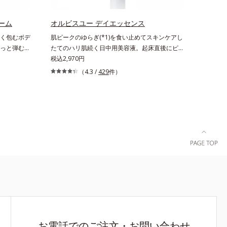
22年5月
線も跳ね除け、肌をダメージからしっかりガード
調査による当
します。【ご使用方法】手に適量をとり、日焼け
ーム
オルビスユー デイエッセンス
＝肌にうる
を防ぎたい部分に、塗布後すぐに少量ずつムラな
く包むボデ
肌ピークのゆらぎ(*1)を食い止めてスキンケアし
ヤ肌へ導く
くのばします。顔にもご使用いただけますが、よ
っと弾むユ
たてのハリ肌続く日中用美容液。起床直後にピー
り美しい仕上がりのため、顔に使用する場合は、
温でほどけ
クを迎え、夕方から夜にかけて徐々にダウンする
税込2,970円
化粧下地のご使用をおすすめします。耐水性にす
クスチャー
ハリのバイオリズムに着目した、オルビスユーシ
（4.3 /
429
件）
ぐれておりますので、落とすときには洗浄料やボ
ベタつかな
リーズの日中用美容液です。クチナシエキス配合
ディ用洗浄料を使って、ていねいに洗い流してく
ち肌に。加
のハリバリアエンハンサーが、肌の内側(*2)から
ださい。*1 SPF50+・PA++++ オルビス サンスク
分保持力の
バリア機能にアプローチして、うるおいをキー
リーン®内ウォータープルーフ効果として*2 サ
けないもち
プ。さらに紫外線・近赤外線・大気汚染(*3)をカ
ッカロミセス/ハトムギ種子発酵液配合＝保湿成
使用方法】
ットする成分を配合しており、外的刺激から肌を
分*3 保湿成分*4 乾燥など*5 カニナバラ果実エ
やさしくな
守ります。肌の内側(*2)と外側、両方からのWア
キス配合＝保湿成分*6 加水分解コラーゲン配合
プローチでゆらぎ(*1)を食い止め、夕方にかけて
＝保湿成分
ダウンしていくハリの低下を予防。朝の“ピーク
肌”が長時間続きます。UVカット効果と肌をトー
ンアップさせる効果(*4)があり、朝のメイク前の
スキンケアにぴったり。オイルカットでベタつか
ないので、すぐにメイクが始められます。*1 乾
燥など *2 角層内 *3 ちり・ほこり等 *4 メイク
アップ効果による
お電話でのご注文・お問い合わせ