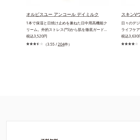
印象評価において、基準画像に対して、頬全体に
年齢に応じ
輝度分布がなだらかな光（ツヤ）があると、爽や
ノールW*4
かさ印象が高く評価されたこと*3 2022年12月
オルビスユー アンコール デイミルク
スキンV
及び先行技
22日時点で、科学文献データベースPubMed及
1本で保湿と日焼け止めを兼ねた日中用高機能ク
日々のデジ
ソウエキス
びGoogle scholarにより国内化粧品業界におい
リーム。外的ストレス(*5)から肌を徹底ガード。
ライフケア
に満ちたハ
て該当文献がないことを確認（ポーラ化成研究所
諦めかけていたハリ不足、うるおい低下に先端科
税込3,520円
やスマート
税込3,630
調べ）
学ケア(*1)でアプローチするエイジングケア(*2)
人のライフ
（3.55 /
204
件）
シリーズ。弾むような若々しい肌を目指します。
平均約11
D.N.A.(*3) ヒビスエキスとHSP（ヒートショック
も。PCや
プロテイン）(*4)の合わせ技で、目元、フェイス
ルーライト
ラインなど、年齢を重ねるにつれハリ不足、うる
が引き起こ
おい低下を感じやすい部位に働きかけ、ハリ感の
います。ま
ある肌へ導きます。さらに、水でも油でもない第
にもなりま
3の成分、even wateroil（イーブンワテロイル）
ジの根本原
を配合することにより、水でも油でも実現できな
リアエキス
かった、“濃密なうるおい感”と“ベタつかない”、
ても揺らぎ
相反する2つの感触の両立に成功。ごわつく年齢
ルーツ葉エキ
肌を柔肌に整え、未体験の肌感触を叶えます。
ほうれい線
*1 保湿*2 年齢に応じたお手入れ *3 D.N.A.＝
に月桃葉エ
Daily New Approach*4 HSP含有酵母エキス＝保
ます。マス
湿成分*5 紫外線や乾燥など
げるのに最