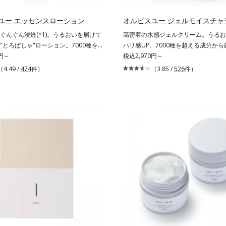
を。効果的なシナジー設計で、あなた
多角的なエイジングケアが叶うシリー
グケアを応援します。*1 メラニンの
テップで上向き(*12)のハリと透明感
ユー エッセンスローション
オルビスユー ジェルモイスチャ
え、シミ・ソバカスを防ぐ（ウォッシ
なシナジー設計で、あなたのエイジン
ぐんぐん浸透(*1)。うるおいを届けて
高密着の水感ジェルクリーム。うるお
*2 オルビス内スキンケアシリーズの保
援します。*1 メラニンの生成を抑
"とろぱしゃ"ローション。7000種を
ハリ感UP。7000種を超える成分か
齢に応じたお手入れのこと*4 うるお
ソバカスを防ぐ（ウォッシュを除く）
から厳選し、「うるおいの質(*1)」に
0円～
「うるおいの質(*1)」に着目した初
税込2,970円～
乾燥、ハリ・ツヤのなさ*6 乾燥による
ビス内スキンケアシリーズの保湿力
期エイジングケア(*2)シリーズオルビ
ケア(*2)シリーズオルビスユーは肌
（4.49 /
474
件）
分*8 ロニセラカエルレア果汁、ノバ
（3.85 /
526
件）
に応じたお手入れのこと*4 剥がれず
本来のうるおいやバリア機能にアプロ
いやバリア機能にアプローチする初期
合＝うるおいを与えハリと透明感に満
した古い角層*5 乾燥による*6 洗
期エイジングケアシリーズです。「う
ケアシリーズです。「うるおいの質」
く保湿成分*9 メマツヨイグサ抽出液
理的効果*7 うるおいによる*8 乾
」に着目し、肌荒れを予防しながらう
肌荒れを予防しながらうるおいに満ち
ラエキス配合＝角層のすみずみまで水
ツヤのなさ*9 保湿成分*10 ロニセ
ちた美しい肌へと導きます。ポーラ・
へと導きます。ポーラ・オルビスグル
保ち、ハリ・ツヤを与える保湿成分*1
ア果汁、ノバラエキス配合＝うるおい
ループ独自の肌荒れ防止有効成分とし
肌荒れ防止有効成分として、「DF-パ
こと各商品の詳しい情報は商品ページ
と透明感に満ちた肌へ導く保湿成分
パンテノール(*3)」を国内唯一(*4)、
(*3)」を国内唯一(*4)、高濃度で配
さい。・BEAUTY夏祭りは、こちら
マツヨイグサ抽出液、スイカズラエキス
合。角層のバリア機能にアプローチし
リア機能にアプローチして肌荒れを防
のすみずみまで水分・油分を保ち、ハ
防ぎ、肌不調にゆらがない肌を叶えま
にゆらがない肌を叶えます。そして、
与える保湿成分*12 気持ちのこと
、独自研究に基づいたアプローチ成分
基づいたアプローチ成分「MCアクテ
ティベーター(*5)」。肌のうるおいを
(*5)」。肌のうるおいを引き出し・
高めて、ハリ感あふれる肌へと導きま
感あふれる肌へと導きます。うるおい
いに満ちたゆらがない肌をご体感いた
らがない肌をご体感いただくために設
設計された3ステップで、いつも力強
ステップで、いつも力強く美しくあり
あり続けるあなたを応援します。*1
たを応援します。*1 肌にうるおい
おいが満ち、維持されている状態*2
持されている状態*2 年齢に応じた