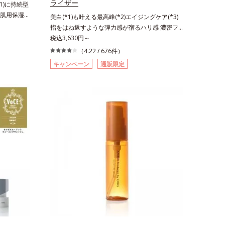
ライザー
1)に持続型
ね返す水の
肌用保湿ス
美白(*1)も叶える最高峰(*2)エイジングケア(*3)
月時点、J－
激を受けやす
指をはね返すような弾力感が宿るハリ感 濃密フ
ビス内でかつ
悩む敏感な肌
ィットクリーム。ハリも透明感(*4)も結果主義。
税込3,630円～
ポーラ化成
完成した、
年齢サイン(*5)の因子に着目した肌科学エイジン
コシド（保
（4.22 /
676
件）
「オルビス
グケア(*3)シリーズ。オルビスユー ドットシリー
リル*5 乾
キャンペーン
通販限定
原因にアプ
ズは、年齢による肌悩み一つ一つを対処するので
＜使用量目
4)を配合。
はなく、肌で起きていることの根本原因に着目。
 クレンジ
して排出さ
加齢とともに現れる年齢サインについて研究を進
水 ⇒ 保
蓄えてくれ
めたところ、弾力感のない状態である「ハリのな
うるおいで
さ」や、くすみ(*6)などが現れている状態である
全体にさっ
油分・無着
「透明感のなさ」が、大人の肌印象に大きな影響
を描くよう
ベンフリー
を与えていることがわかりました。そこでオルビ
ちにくいメ
乾燥と敏感
スユー ドットシリーズは美容成分(*7)として
メイクとし
スト済（す
「G.D.F.アクティベーター(*8)」を配合。そし
クとなじんだ
ありませ
て、従来から配合している美白(*1)有効成分「ト
ます。4.そ
態のこと*4
ラネキサム酸」を配合しました。さらに、シリー
商品の詳し
合＝乾燥を
ズ共通の美容成分「GLルートブースター(*9)」を
BEAUTY
成分、植物
配合することで、肌のふっくら感や透明感を叶え
合＝肌を整
ます。美白ケアしながら多角的なエイジングケア
由来アミノ
が叶うシリーズに。3ステップで上向き(*10)のハ