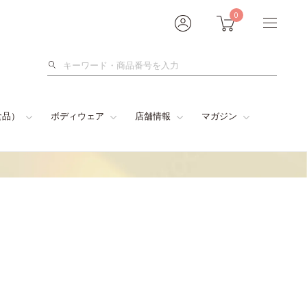
0
検
索
食品）
ボディウェア
店舗情報
マガジン