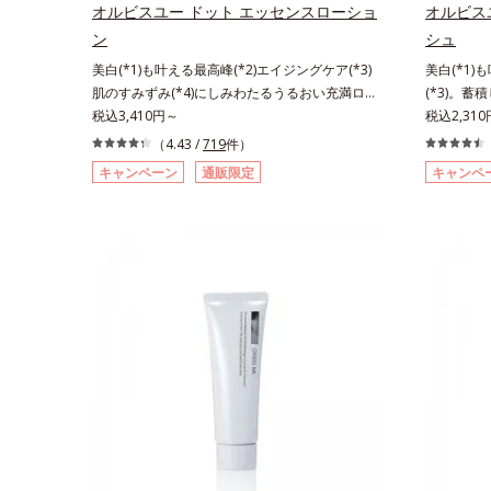
こやかに保つ保湿成分、微生物由来アミノ酸（エ
こやかに保
オルビスユー ドット エッセンスローショ
オルビス
クトイン）配合＝乱れた角層にうるおいを与え、
クトイン）
ン
シュ
肌荒れを防ぐ保湿成分*5 ウォッシュを除くLM＝
肌荒れを防
美白(*1)も叶える最高峰(*2)エイジングケア(*3)
美白(*1)
さっぱり高保湿タイプ（脂性肌～普通肌）RM＝
さっぱり高
肌のすみずみ(*4)にしみわたるうるおい充満ロー
(*3)。蓄
しっとり高保湿タイプ（普通肌～超乾性肌）
しっとり高
ション。ハリも透明感(*5)も結果主義。年齢サイ
税込3,410円～
晴らす高密
税込2,31
ン(*6)の因子に着目した肌科学エイジングケア
リも透明感(
（4.43 /
719
件）
(*3)シリーズ。オルビスユー ドットシリーズは、
子に着目し
キャンペーン
通販限定
キャンペ
年齢による肌悩み一つ一つを対処するのではな
ズ。オルビ
く、肌で起きていることの根本原因に着目。加齢
る肌悩み一
とともに現れる年齢サインについて研究を進めた
きているこ
ところ、弾力感のない状態である「ハリのなさ」
れる年齢サ
や、くすみ(*7)などが現れている状態である「透
力感のない
明感のなさ」が、大人の肌印象に大きな影響を与
(*5)な
えていることがわかりました。そこでオルビスユ
さ」が、大
ー ドットシリーズは美容成分(*8)として「G.D.F.
ことがわか
アクティベーター(*9)」を配合。そして、従来か
トシリーズは
ら配合している美白(*1)有効成分「トラネキサム
ィベーター
酸」を配合しました。さらに、シリーズ共通の美
合している
容成分「GLルートブースター(*10)」を配合する
を配合しま
ことで、肌のふっくら感や透明感を叶えます。美
分「GLル
白ケアしながら多角的なエイジングケアが叶うシ
で、肌のふ