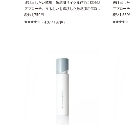
抜け出したい乾燥・敏感肌サイクル(*1)に持続型
抜け出した
て該当文献がないことを確認（ポーラ化成研究所
ソバカスを
アプローチ。うるおいを追求した敏感肌用保湿ス
アプローチ
調べ）アレルギーテスト済＝全ての方にアレルギ
ス内スキン
キンケア(*2)。うるおいを逃し、刺激を受けやす
税込1,750円～
キンケア(
税込1,53
ーが起こらないということではありません。ノン
じたお手入
い角層の“乾燥敏感スランプ(*3)”に悩む敏感な肌
い角層の“
（4.07 /
187
件）
コメドジェニックテスト済＝すべての人にコメド
燥、ハリ・
へ。創業時からのうるおい研究により完成した、
へ。創業時
（ニキビのもと）ができないというわけではあり
成分*8 
待望の敏感肌用保湿スキンケアライン「オルビス
待望の敏感
ません。
ス配合＝う
アクアニスト」。乾燥敏感スランプの原因にアプ
アクアニス
へ導く保湿
ローチする持続型トリプルアミノ酸(*4)を配合。
ローチする
イカズラエ
もともと体内にあるアミノ酸は異物として排出さ
もともと体
油分を保ち
れにくく、肌にとどまってうるおいを蓄えてくれ
れにくく、
気持ちのこ
ます。刺激を受けやすくなった角層をうるおいで
ます。刺激
レルギーが
満たし、脱・敏感肌を目指します。無油分・無着
満たし、脱
ん。
色・無香料・アルコールフリー・界面活性剤不使
色・無香料
用(*5)・パラベンフリー、6つのフリー処方で徹
用(*5)
底的に肌に寄り添います。*1 乾燥と敏感をくり
底的に肌に
返すこと*2 敏感肌対象連用テスト済（すべての
返すこと*
方のお肌に合うということではありません）*3
方のお肌に
乾燥して敏感に感じやすい状態のこと*4 発酵ア
乾燥して敏
ミノ酸（ポリグルタミン酸）配合＝乾燥を防ぎ、
ミノ酸（ポ
うるおいに満ちた肌へ導く保湿成分、植物由来ア
うるおいに
ミノ酸（エルゴチオネイン）配合＝肌を整え、す
ミノ酸（エ