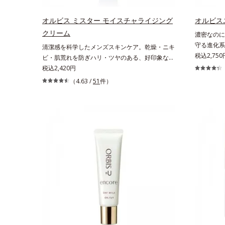
リーズに。3ステップで上向き(*11)のハリと透明
アしながら
感を。効果的なシナジー設計で、あなたのエイジ
ズに。3ス
オルビス ミスター モイスチャライジング
オルビス
ングケアを応援します。*1 メラニンの生成を
を。効果的
クリーム
濃密なのに
抑え、シミ・ソバカスを防ぐ（ウォッシュを除
グケアを応
守る進化系
清潔感を科学したメンズスキンケア。乾燥・ニキ
く）*2 オルビス内スキンケアシリーズの保湿
え、シミ・
超える成分
税込2,75
ビ・肌荒れを防ぎハリ・ツヤのある、好印象な清
力*3 年齢に応じたお手入れのこと*4 角層ま
*2 オル
着目した初
潔透明肌(*1)へ。オルビスミスターは、男性の清
税込2,420円
で*5 うるおいによる*6 乾燥、ハリ・ツヤの
*3 年齢
スユーは肌
潔感、爽やかさ、若々しさの印象を科学的に検証
なさ*7 乾燥による*8 保湿成分*9 ロニセラ
（4.63 /
51
件）
に肌に蓄積
ーチする初
し、ポジティブな光（＝ツヤ）が男性の印象に重
カエルレア果汁、ノバラエキス配合＝うるおいを
浄による物
るおいの質
要であること(*2)を業界で初めて発見(*3)。ニキ
与えハリと透明感に満ちた肌へ導く保湿成分
燥、ハリ・
るおいに満
ビ・肌荒れ予防有効成分と保湿成分を新たに配
*10 メマツヨイグサ抽出液、スイカズラエキス
ラカエルレ
オルビスグ
合。これまでの乾燥・テカリへのケアはそのまま
配合＝角層のすみずみまで水分・油分を保ち、ハ
を与えハリ
て、「DF-
に、肌荒れ・ニキビ予防など“今”の肌悩みに応
リ・ツヤを与える保湿成分*11 気持ちのこと
*11 メ
高濃度で配
え、“未来”を見据えて好印象の鍵となるハリ・ツ
配合＝角層
て肌荒れを
ヤへもアプローチする進化を遂げました。うるお
リ・ツヤを
す。そして
いを逃しやすい男性肌に着目し、アイテム同士を
「MCアク
なじみやすくする「うるおいコネクト設計」を採
引き出し・
用。8アイテム分の機能を3ステップに集約し、
す。うるお
よりシンプルなお手入れで、ハリ・ツヤのある好
だくために
印象な清潔透明肌(*1)へ導きます。*1 うるおい
く美しく
による透明感のある肌*2 男性の顔画像を用いた
肌にうる