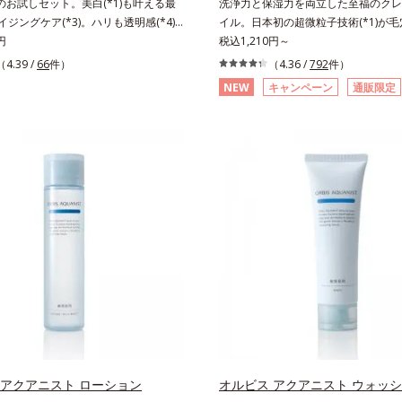
のお試しセット。美白(*1)も叶える最
洗浄力と保湿力を両立した至福のクレ
エイジングケア(*3)。ハリも透明感(*4)
イル。日本初の超微粒子技術(*1)が
。年齢サイン(*5)の因子に着目した肌
円
な汚れにアプローチ。圧倒的な洗浄力
税込1,210円～
ングケア(*3)シリーズ。オルビスユー
に着目したクレンジングオイルです。
（4.39 /
66
件）
（4.36 /
792
件）
ーズは、年齢による肌悩み一つ一つを
微粒子技術(*1)で、さっと塗り広げ
NEW
キャンペーン
通販限定
ではなく、肌で起きていることの根本
メイクはもちろん毛穴悩みも取り去り
。加齢とともに現れる年齢サイン(*5)
持ちのいい素肌へ。スキンケア0番目
究を進めたところ、弾力感のない状態
ないクレンジング(*2)をご用意しま
リのなさ」や、くすみ(*6)などが現れ
化成は独自の先端研究により、ナノバ
である「透明感のなさ」が現れること
小さい超微粒子(*3)をクレンジング
印象に大きな影響を与えていることが
とに成功。毛穴よりはるかに小さい超
た。そこでオルビスユー ドットシリ
イルが肌と汚れの間に入り込み、小さ
分(*7)として「G.D.F.アクティベー
肌表面にうるおいベールを形成。これ
)」を配合。そして、従来から配合してい
い流した瞬間に汚れが肌に再付着する
成分「トラネキサム酸」を配合しまし
し、細かい毛穴汚れをごっそりするん
、シリーズ共通の美容成分(*7)「GLル
オイル(*4)が詰まりや黒ずみも溶か
ター(*9)」を配合することで、肌のふ
目立ちにくいすべすべ肌に洗い上げま
透明感を叶えます。美白ケアしながら
のためのくすみ(*5)を晴らすアプロ
イジングケアが叶うシリーズに。3ス
圧巻の洗浄力と保湿力を叶え、毛穴目立
向き(*10)のハリと透明感を。効果的
乾燥によるくすみをケアし、毎日のメ
設計で、あなたのエイジングケアを応
くなる晴れやかな肌に導きます。*1 
 アクアニスト ローション
オルビス アクアニスト ウォッ
*1 メラニンの生成を抑え、シミ・
独自の（Ｃ１２－２０）アルキルグル