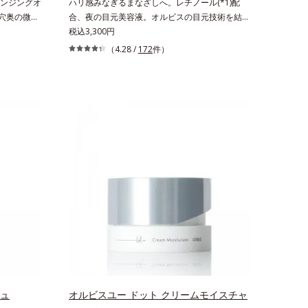
ンジングオ
ハリ感みなぎるまなざしへ。レチノール(*1)配
毛穴奥の微細
合、夜の目元美容液。オルビスの目元技術を結集
と毛穴悩み
し、ハリ感みなぎるまなざしへ。レチノール(*1)
税込3,300円
日本初・超
配合の目元美容液です。目元悩みをマルチにケア
（4.28 /
172
件）
るだけで濃い
するレチノールと、ハリ感をサポートするペプチ
、一瞬で気
ド(*2)の2種の成分が深いうるおいを与え、湧き
に、かつて
上がるようなハリ感を呼び覚まします。ハリ膜が
した。ポーラ
のび広がり、肌表面にピン！としたハリ感を与
ブルよりも
え、さらに疑似セラミド(*3)が角層の隙間に浸透
に搭載するこ
(*4)。夜のスキンケアの最後にプラスすることで
微粒子とオ
乾燥による小ジワを目立たなくし、ハリ感みなぎ
くばらけて
る目元を目指します。*1 レチノール配合＝保湿
により、洗
成分*2 パルミトイルトリペプチド－5配合＝保湿
ことを防止
成分*3 ラウロイルグルタミン酸ジ（フィトステ
！角栓溶解
リル/オクチルドデシル）配合＝保湿成分*4 角層
して、毛穴の
まで
す。大人肌
ーチによって
ち(*6)や
イクが楽し
ポーラ化成
シュ
オルビスユー ドット クリームモイスチャ
コシド（保