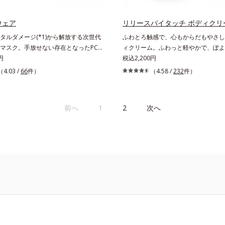
たお手入れのこと*3 デクスパンテ
こと*3 デクスパンテノールW*4 20
 2022年5月 Mintel社データベース
Mintel社データベース及び先行技術
ウェア
リリースバイタッチ ボディクリ
術調査による当社調べ*5 オトギリ
社調べ*5 オトギリソウエキス配合
タルダメージ(*1)から解放する次世代
ふわとろ触感で、心もからだもやさし
配合＝肌にうるおいを与え、うるおい
おいを与え、うるおいに満ちたハリツ
マスク。手放せない存在となったPC
ィクリーム。ふわっと軽やかで、ぽよ
リツヤ肌へ導く保湿成分
保湿成分
フォンなどのデジタルデバイス。現代
円
ニーク触感。なじませると摩擦と皮膚
税込2,200円
スタイルでは、1日（平日）になんと
るボディクリームです。うっとりなテ
（4.03 /
66
件）
（4.58 /
232
件）
.2時間(*2)も使用しているというデータ
でみずみずしいうるおい膜が広がり、
スマートフォンの液晶画面が発する“ブ
いのに吸い付くようなしっとりもちも
”を浴び続けると、乾燥やキメの乱れ
水分解ヒアルロン酸配合。浸透性と水
前へ
1
2
次へ
され、肌のバリア機能が低下してしま
Wのうるおいベールで、乾燥を寄せつ
た、肌のハリ感が失われてしまう原因
肌ボディを長時間キープします。【ご
す。そこでオルビスはデジタルダメー
お風呂上がりなどの清潔な肌に適量を
因に着目。「デバイスダメージ(*1)ク
じませてください。
(*3)」を配合し、ブルーライトを浴び
にくい肌へ整えます。また、スターフ
ス(*4)、ヘスベリジン(*5)配合で、
やフェイスラインにアプローチ。さら
キス(*6)配合で肌のハリUPを目指し
クシートにもこだわりました。引き上
適なオルビスオリジナル形状のV字ア