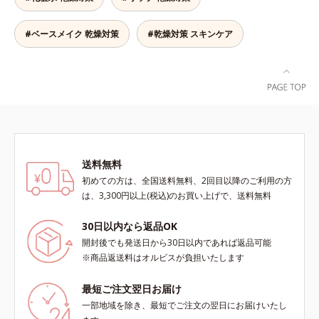
ここちよく肌を整えます。無油分だ
からこそ実現できたべたつかない使
いごこちで、つけた瞬間から、うる
#ベースメイク 乾燥対策
#乾燥対策 スキンケア
おいとハリ感のある肌へ。目元はも
ちろん、乾燥が気になる小鼻や口元
などにもお勧めです。
送料無料
初めての方は、全国送料無料、2回目以降のご利用の方
は、3,300円以上(税込)のお買い上げで、送料無料
30日以内なら返品OK
開封後でも発送日から30日以内であれば返品可能
※商品返送料はオルビスが負担いたします
最短ご注文翌日お届け
一部地域を除き、最短でご注文の翌日にお届けいたし