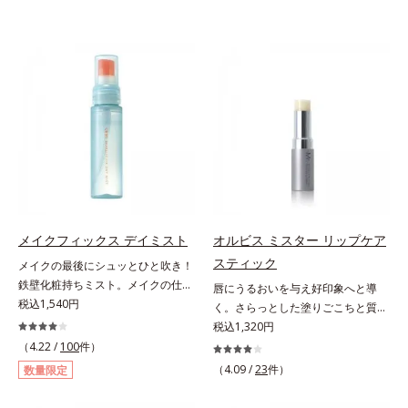
メイクフィックス デイミスト
オルビス ミスター リップケア
スティック
メイクの最後にシュッとひと吹き！
鉄壁化粧持ちミスト。メイクの仕上
唇にうるおいを与え好印象へと導
げにシュッとひと吹き。肌とメイク
税込1,540円
く。さらっとした塗りごこちと質感
の密着感をピタッと高め、メイクく
で自然で好印象な口元に。さらっと
税込1,320円
ずれを防ぎ、化粧持ちをアップさせ
した軽やかな塗りごこちでありなが
（4.22 /
100
件）
るミストタイプの化粧水です。くず
らも、唇にうるおいを与える「モイ
（4.09 /
23
件）
数量限定
れ防止成分(*1)を含む層と美容成分
ストキープ処方」採用で、「唇のか
(*2)を含む水層の2層タイプ。よく
さつきはケアしたいけど、リップク