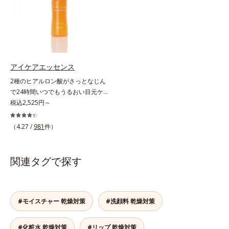
ださい。
や口元、シミやくすみの気になる頬
液成分を87％配合。大気汚染物質バ
にもピタッと密着。薄づきなのにカ
リア成分(*)もプラスして、乾燥やダ
バー力が高く、幅広く活躍します。
メージから肌を守ります。くすみが
くすみに働きかける成分に2種のヒ
ちな大人の肌を、血色感のある肌に
アルロン酸を配合した肌にやさしい
補整する、ピンクベージュカラーで
処方で、うるおうハリ肌へと整えま
す。※オルビスのすべてのファンデ
アイケアエッセンス
す。* 乾燥による
ーションの下地としてご使用いただ
2種のヒアルロン酸がさっとなじん
けます。* ホウケイ酸(Ca、Na)、酸
で24時間いつでもうるおい目元ケ
化銀
ア。メイクの上からもプラスオン
税込2,525円～
OK。「目元がカサつく、ハリがな
い、疲れて見える・・・」目元を見
（4.27 /
981
件）
てドキッとした事はありませんか？
目元は顔の中で一番皮膚が薄く、と
てもデリケート。乾燥しやすく、エ
関連タグで探す
イジングサインが最初に出やすい部
分といわれています。アイケアエッ
センスは、メイク前にもメイクの上
からでも24時間使える美容液です。
#モイスチャー 乾燥対策
#洗顔料 乾燥対策
2種類のヒアルロン酸が肌の外と内
から贅沢保湿。肌に素早くなじみ、
#化粧水 乾燥対策
#リップ 乾燥対策