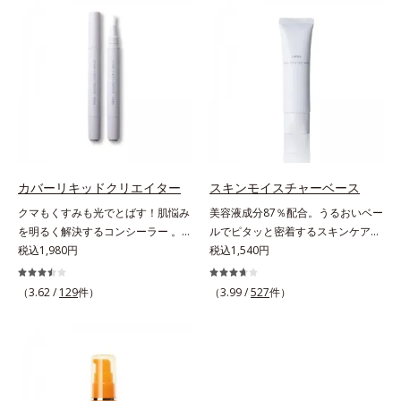
振って混ぜると、美容成分がくずれ
リームはべたつくから苦手」という
防止成分を包み込み、メイクの上に
リップクリームに苦手意識を感じる
ピタッと密着。くずれ防止成分が
方でも使用しやすい設計に。ツヤを
汗・水・皮脂をはじきながら、美容
抑えた質感で、自然で好印象な口元
成分がうるおいをキープ。Wの機能
へと導きます。3種の植物性保湿成
でメイクをくずさずガードします。
分を組み合わせた「MULTI-３※」
さらに保湿成分配合でうるおい感が
を配合。さらに、ミツロウ、ヒアル
続き、エアコンなどによる乾燥も防
ロン酸、コラーゲン配合で、唇にう
ぎます。*1 トリメチルシロキシケ
るおいを与えます。※センブリエキ
イ酸、ジメチコン配合＝汗や水、皮
ス、ビワ葉エキス、カミツレ花エキ
カバーリキッドクリエイター
スキンモイスチャーベース
脂をはじき、メイクくずれを防ぐ成
ス：唇にうるおいを与える保湿成分
クマもくすみも光でとばす！肌悩み
美容液成分87％配合。うるおいベー
分*2 オリーブ葉エキス、ゴレンシ
を明るく解決するコンシーラー 。
ルでピタッと密着するスキンケア発
葉エキス、加水分解ヒアルロン酸、
クマやくすみ(*)、年齢肌の抱えるお
税込1,980円
想のメイク下地。化粧ノリ＆もち
税込1,540円
異性化糖配合＝保湿成分【ご使用方
悩みを、光で飛ばしてカバーするコ
UP！ファンデーションの仕上がり
法】2層タイプなので、必ず容器を
ンシーラーです。黄ぐすみをカバー
を格上げする、スキンケア発想の化
よく振ってからお使いください。メ
（3.62 /
129
件）
（3.99 /
527
件）
する赤色の粉体を配合した「光コン
粧下地です。うるおいベールがファ
イクの仕上げに、顔から20cm程度
トロールパウダー」配合。光を拡散
ンデーションの粉体をぴたっと“均
離し、目と口を閉じて、顔全体に適
してアラを見せず、自然に肌悩みを
一に密着”させることで、仕上がり
量吹きかけてください。（5～6プッ
カバーします。筆タイプのやわらか
の美しさと化粧もちが格段にUP。
シュが目安）ミストを塗布後、肌に
なテクスチャーのリキッドコンシー
さらにヒアルロン酸、ローヤルゼリ
触れずに乾くまでそのままお待ちく
ラーでのびがよく、凹凸のある目元
ーエキスなどの保湿成分を含む美容