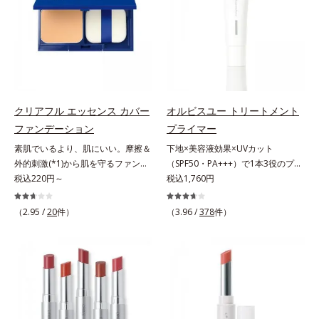
成分(*5)も配合。しっとり感をキー
汗・水・皮脂をはじきながら、美容
プし、ぷるんとした唇に。さっとひ
成分がうるおいをキープ。Wの機能
と塗りするだけで、くすみやすい大
でメイクをくずさずガードします。
人の肌に血色感を与え、唇を自然に
さらに保湿成分配合でうるおい感が
美しく彩る色設計です。*1 メイク
続き、エアコンなどによる乾燥も防
効果による*2 水添ポリイソブテン
ぎます。*1 トリメチルシロキシケ
*3 色みのこと*4 トリエトキシカプ
イ酸、ジメチコン配合＝汗や水、皮
クリアフル エッセンス カバー
オルビスユー トリートメント
リリルシラン配合＝保湿成分*5 ス
脂をはじき、メイクくずれを防ぐ成
ファンデーション
プライマー
クワラン、ヒアルロン酸Na、加水
分*2 オリーブ葉エキス、ゴレンシ
素肌でいるより、肌にいい。摩擦＆
下地×美容液効果×UVカット
分解コラーゲン
葉エキス、加水分解ヒアルロン酸、
外的刺激(*1)から肌を守るファンデ
（SPF50・PA+++）で1本3役のプラ
異性化糖配合＝保湿成分【ご使用方
ーション。肌荒れやニキビがある
税込220円～
イマー。凹凸をつるんとなめらかに
税込1,760円
法】2層タイプなので、必ず容器を
と、ファンデーションを塗っていい
(*1)整え、化粧ノリUPの高機能化粧
よく振ってからお使いください。メ
か悩むもの。とはいえ、素肌のまま
下地。“塗るたび高まる、素肌の美
イクの仕上げに、顔から20cm程度
（2.95 /
20
件）
（3.96 /
378
件）
では紫外線など外的刺激(*1)をダイ
しさ” 肌本来の美しさを引き出す
離し、目と口を閉じて、顔全体に適
レクトに受けやすい状態です。肌荒
『オルビスユー』発想で、乾燥によ
量吹きかけてください。（5～6プッ
れしやすい、ニキビができやすい人
る小ジワをカバーしてハリ肌に整え
シュが目安）ミストを塗布後、肌に
こそ、肌負担が少ない低刺激設計の
る高機能化粧下地毛穴や小ジワの凹
触れずに乾くまでそのままお待ちく
ファンデーションで守るのがベス
凸をつるんとなめらかに(*1)。スキ
ださい。
ト。「クリアフル エッセンス カバ
ンケア発想の化粧下地です。保湿成
ー ファンデーション」は紫外線吸
分が肌全層(*2)に働きかけて、肌の