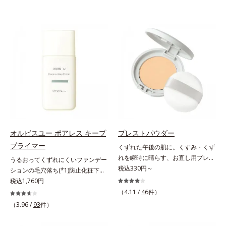
オルビスユー ポアレス キープ
プレストパウダー
プライマー
くずれた午後の肌に。くすみ・くず
れを瞬時に晴らす、お直し用プレス
うるおってくずれにくいファンデー
トパウダー。くすみ・くずれを瞬時
税込330円～
ションの毛穴落ち(*1)防止化粧下
に晴らす、お直し用のプレストパウ
地。ファンデーションの毛穴落ち
税込1,760円
ダーです。朝のメイクから時間が経
(*1)防止化粧下地です。毛穴
（4.11 /
46
件）
った肌は、どんよりくすんだ肌曇り
1/10000サイズのマイクロカバー成
（3.96 /
93
件）
状態。そんな朝と午後の肌状態の違
分(*2)が毛穴をカバー。毛穴をフラ
いに着目しました。乾燥や皮脂分泌
ットに整えてつるんとなめらかに。