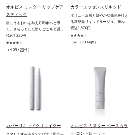
ちます。*1 メイク効果による*2 角
(*4）」で、マスクに色移りもしに
うカラーで、唇を美しく魅せながら
オルビス ミスター リップケア
カラーエッセンスリキッド
層の範囲内*3 スキンプロテクト※
くい仕様です。*1 メイク効果によ
ケアします。マスクに色移りしにく
スティック
複合成分配合＝肌を保護し、乾燥を
ボリューム感と鮮やかな発色を叶え
る *2 シリカ、酸化チタン、トリエ
いので、気兼ねなく使えます。口紅
防ぐ複合成分 ※ ビルベリー葉エ
る新感覚リキッドルージュ。重ねる
唇にうるおいを与え好印象へと導
トキシカプリリルシラン、アルニカ
の下地としてもおすすめです。
キス、タベブイアインペチギノサ樹
ほど、鮮やかにボリューミーに。1
税込1,870円
く。さらっとした塗りごこちと質感
花エキス＝唇にうるおいを与える効
皮エキス*4 グリセリルグルコシド
本で美しい仕上がりを叶えるリキッ
で自然で好印象な口元に。さらっと
税込1,320円
果と、凹凸を補正して見せる効果を
（保湿成分）、（ジメチコン／ビニ
ドルージュです。唇の凹凸を均一に
した軽やかな塗りごこちでありなが
（4.13 /
144
件）
併せ持つ成分*3 ダイマージリノー
ルジメチコン）クロスポリマー、ジ
カバーしツヤを与える「リッププラ
らも、唇にうるおいを与える「モイ
ル酸ダイマージリノレイルビス（ベ
（4.09 /
23
件）
メチコン（カバー成分）*5 アクリ
ンピング成分(*)」と、乾燥をケアす
ストキープ処方」採用で、「唇のか
ヘニル/イソステアリル/フィトステ
レーツコポリマー
る「モイストラスティング処方」、
さつきはケアしたいけど、リップク
リル）＝均一でムラのない鮮やかな
唇への密着感を高め色持ちを叶える
リームはべたつくから苦手」という
発色を叶える成分*4 ラウリルPEG‐
「カラーウェアリング処方」で、う
リップクリームに苦手意識を感じる
10トリス（トリメチルシロキシ）シ
るおいのあるふっくらとした唇とつ
方でも使用しやすい設計に。ツヤを
リルエチルジメチコン＝水分によっ
けたての鮮やかな発色を両立しま
抑えた質感で、自然で好印象な口元
て密着性を向上させ色持ちを叶える
す。マスクオフの瞬間も、ハッと目
へと導きます。3種の植物性保湿成
成分
を惹く唇に。* シリカ、水添ポリイ
分を組み合わせた「MULTI-３※」
ソブテン、ヒアルロン酸Na、パル
を配合。さらに、ミツロウ、ヒアル
ミチン酸エチルヘキシル、ジメチル
ロン酸、コラーゲン配合で、唇にう
シリル化シリカ、BG、ペンチレン
るおいを与えます。※センブリエキ
グリコール
ス、ビワ葉エキス、カミツレ花エキ
カバーリキッドクリエイター
オルビス ミスター ベースカラ
ス：唇にうるおいを与える保湿成分
ー コントローラー
クマもくすみも光でとばす！肌悩み