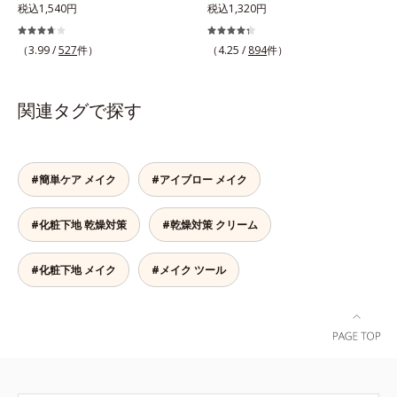
想のメイク下地。化粧ノリ＆もち
税込1,540円
穴もふんわり一掃。肌になじむクリ
税込1,320円
す。さらにSPF20・PA++の紫外線カ
UP！ファンデーションの仕上がり
ーム状の部分用化粧下地。小鼻や頬
ット効果で、日常シーンの紫外線を
を格上げする、スキンケア発想の化
の気になる毛穴にさっと塗るだけ
（3.99 /
527
件）
カット。洗顔料で簡単に落とすこと
（4.25 /
894
件）
粧下地です。うるおいベールがファ
で、毛穴が隠せる部分用化粧下地。
ができ、スキンケアの延長で使いや
ンデーションの粉体をぴたっと“均
光を操るパウダーの働きで光を強力
すい、みずみずしいクリームタイプ
一に密着”させることで、仕上がり
に乱反射させ、毛穴をふんわりぼか
関連タグで探す
です。【ご使用方法】スキンケアの
の美しさと化粧もちが格段にUP。
します。さらに乾燥を感じたら水分
後、適量（パール1～2粒大程度）を
さらにヒアルロン酸、ローヤルゼリ
を吸湿して補う成分により、乾燥に
とり、顔全体に少量ずつムラなくの
ーエキスなどの保湿成分を含む美容
よって目立ちやすい頬のたるみ毛穴
ばします。
液成分を87％配合。大気汚染物質バ
もふんわり一掃。するんとハリ感の
#簡単ケア メイク
#アイブロー メイク
リア成分(*)もプラスして、乾燥やダ
ある肌に整えます。絶妙ベージュ色
メージから肌を守ります。くすみが
で、黒ずみもカバー。肌をキュッと
#化粧下地 乾燥対策
#乾燥対策 クリーム
ちな大人の肌を、血色感のある肌に
ひきしめる植物性ひきしめ成分配合
補整する、ピンクベージュカラーで
で、テカリや化粧くずれも防ぎま
す。※オルビスのすべてのファンデ
す。クリームをなじませると、さら
#化粧下地 メイク
#メイク ツール
ーションの下地としてご使用いただ
さらの感触のパウダーに変化。まる
けます。* ホウケイ酸(Ca、Na)、酸
でベルベットのようななめらか肌に
化銀
整えるので、その後のファンデーシ
ョンのノリが格段にアップします。