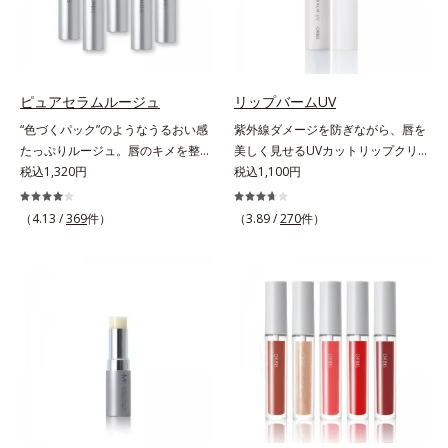
収剤不使用のうえ、敏感肌対象パッ
うるおいをグンとアップ＆リッチな
チテスト済(*2)、ノンコメドジェニ
クリームのようにぴたっと密着。乾
ックテスト済(*3)で、とことん肌の
燥による小ジワを目立たなく(*1)
ことを考えた設計。さらに美容成分
し、つるんとしたハリ肌に仕上げま
に包まれた水分保持力の高い粉体や
す。むやみに隠すのではなくふわり
ピュアセラムルージュ
リップバームUV
和漢植物由来成分をはじめとした、
と光を拡散させ、メイク×スキンケ
“色づくパック”のようなうるおい感
紫外線ダメージを防ぎながら、唇を
肌をいたわる保湿成分をたっぷり配
アのW効果で軽やかな美肌を印象づ
たっぷりルージュ。唇のキメを整え
美しく見せるUVカットリップクリ
合しました。肌にやさしいだけでな
けます。紫外線吸収剤フリーなのに
リップの土台をつくり鮮やかな発色
税込1,320円
ーム。UV対策を忘れがちな唇に。
税込1,100円
く、毛穴や凸凹、赤みをカバーし
高SPF値、さらにスキンプロテクト
を叶えます。唇にたっぷりうるおい
紫外線をカットしながら、顔色をパ
て、自然な陶器肌を叶えます。*1
複合成分(*3)が、ブルーライト、紫
を与えながら鮮やかに色づく、スキ
ッと明るく見せるUVカットリップ
（4.13 /
369
件）
（3.89 /
270
件）
乾燥など*2 すべての人に皮膚刺激
外線、大気中の微粒子汚れなどの外
ンケア発想の美発色ルージュ(口紅)
です。他の部位より角層が薄くバリ
がおきないというわけではありませ
的ダメージから肌表面をガードしま
です。荒れやすいデリケートな唇の
ア機能が低い唇は、紫外線の影響で
ん*3 すべての人にコメド（ニキビ
す。【カバー効果】保湿性凹凸カバ
キメを整えて、リップの土台をつく
乾燥を引き起こしがち。そこで
のもと）ができないというわけでは
ー複合成分(*4)肌悩みが気になる時
ります。乾燥や凹凸などの唇悩みを
SPF25・PA++のUVカット効果のあ
ありません。
でも、ただ隠すだけでなく、乾きや
解決(*1)する「リップトリートメン
るリップクリームで、顔だけでなく
すい肌にうるおいを届けながら、光
ト成分(*2)」や、鮮やかな発色で、
唇もしっかりUV対策しましょう。2
拡散効果で乾燥小ジワや毛穴もカバ
均一な質感に整った唇にのせること
種類の保湿成分（加水分解コラーゲ
ーします。【ラスティング効果】皮
でより美しく色づく「クリアカラー
ン、ゲットウ葉エキス）を配合して
脂選択テカリ防止成分(*5)テカリの
成分(*3)」を配合。さらに吐息や飲
いるから、カサつき・くすみ(*)など
主成分を選択的に吸収し、うるおい
み物の水分を取り込んでリップの密
の乾燥悩みも解決＆うるおい長持
はしっかり残すことでカバー力を保
着性を高める「ウォーターゲル成分
ち。通常色は、どんな肌色にも似合