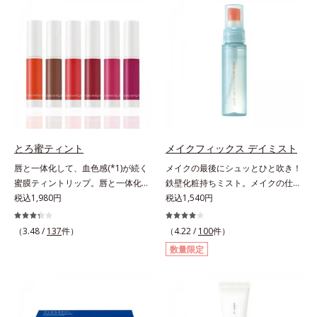
でくずれて毛穴に落ちたファンデー
ファンデが毛穴に落ちる隙をつくら
ションのすき間にフィットし、凹凸
ず、メイクのりがUPします。水分
や毛穴をフラットに整えます。また
と皮脂のバランスを整え、乾燥＆ベ
お直しと同時にうるおいを補給。さ
タつきレスに。さらに毛穴周りの肌
らに余分な皮脂を吸着して、水分と
にうるおいを与え、キュッと引き締
皮脂のバランスをコントロールし、
め＆ハリ感をUPさせます。また皮
メイクがくずれにくい肌へ。“立て
脂を感知するとギュッと固まる膜を
直す”ことにこだわった設計で、メ
採用。ファンデーションのくずれや
イクがくずれた肌にすんなりなじ
毛穴落ちを防ぎ、キレイが長持ちし
み、ポンポンするだけでキレイが復
ます。軽やかにのびるリキッドが肌
とろ蜜ティント
メイクフィックス デイミスト
活します。リキッド、クッション、
にほわっとべールをかけて、肌キメ
唇と一体化して、血色感(*1)が続く
メイクの最後にシュッとひと吹き！
パウダー、どんなファンデーション
がふっくら整うかのよう(*3)。つっ
蜜膜ティントリップ。唇と一体化し
鉄壁化粧持ちミスト。メイクの仕上
の上に重ねてもOK。携帯に便利な
ぱらないここちよい密着感で、さま
て色落ちしにくいティント処方とう
税込1,980円
げにシュッとひと吹き。肌とメイク
税込1,540円
コンパクトタイプです。
ざまなタイプのファンデと併用でき
るおいを両立した、ティントリップ
の密着感をピタッと高め、メイクく
ます。毛穴が気になる箇所への部分
です。色が長時間唇に密着するオイ
ずれを防ぎ、化粧持ちをアップさせ
（3.48 /
137
件）
（4.22 /
100
件）
使いもOK。*1 ファンデーションが
ル(*2)配合だから色落ちしにくく、
るミストタイプの化粧水です。くず
くずれて毛穴に落ちること*2 酸化
数量限定
果物の蜜を凝縮したような(*3)みず
れ防止成分(*1)を含む層と美容成分
チタン配合＝カバー力向上成分*3
みずしい発色が続きます。また色素
(*2)を含む水層の2層タイプ。よく
メイク効果による
による唇の乾燥を防ぐため、一部の
振って混ぜると、美容成分がくずれ
色素に特殊コーティング処理(*4)を
防止成分を包み込み、メイクの上に
施し、さらに3種のうるおい・保護
ピタッと密着。くずれ防止成分が