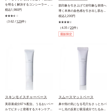
を明るく解決するコンシーラー 。
肌印象を引き上げて好印象な表情へ
クマやくすみ(*)、年齢肌の抱えるお
税込1,980円
導く本来の血色感を引き出し肌を均
悩みを、光で飛ばしてカバーするコ
一に整えるベースカラー。スキンケ
税込2,200円
ンシーラーです。黄ぐすみをカバー
ア感覚で絶好調な肌へ整えるベース
（3.62 /
129
件）
する赤色の粉体を配合した「光コン
コントロールカラーです。肌トラブ
（4.35 /
20
件）
トロールパウダー」配合。光を拡散
ルを“覆い隠す”のではなく、“光で整
通販限定
してアラを見せず、自然に肌悩みを
える”オレンジフィルター理論に着
カバーします。筆タイプのやわらか
目。疲れた印象を与える青クマや青
なテクスチャーのリキッドコンシー
ヒゲ、毛穴の影などの「青」を引い
ラーでのびがよく、凹凸のある目元
て、血色のよいイキイキとした印象
や口元、シミやくすみの気になる頬
の「赤」を肌にプラス。毛穴のデコ
にもピタッと密着。薄づきなのにカ
ボコやザラつき、肌色のムラを光で
バー力が高く、幅広く活躍します。
整え、肌本来の魅力を引き出し、印
くすみに働きかける成分に2種のヒ
象をランクアップさせます。日本人
アルロン酸を配合した肌にやさしい
男性の肌色に合わせた色設計で、ど
処方で、うるおうハリ肌へと整えま
んな肌色でも自然な仕上がりを叶え
す。* 乾燥による
ます。ベタつくのに乾燥する男性の
肌に、うるおいを与えつつ皮脂分泌
スキンモイスチャーベース
スムースマットベース
をコントロールするスキンケア成分
美容液成分87％配合。うるおいベー
鼻や頬の気になる毛穴をさっとカバ
を配合。夕方までベタつき＆乾燥知
ルでピタッと密着するスキンケア発
ーし光の反射と吸湿成分でたるみ毛
らずの、清潔感のある肌が続きま