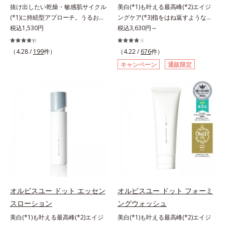
抜け出したい乾燥・敏感肌サイクル
美白(*1)も叶える最高峰(*2)エイジ
のフリー処方で徹底的に肌に寄り添
のフリー処方で徹底的に肌に寄り添
(*1)に持続型アプローチ。うるおい
ングケア(*3)指をはね返すような弾
います。*1 乾燥と敏感をくり返す
います。*1 乾燥と敏感をくり返す
を追求した敏感肌用保湿スキンケア
税込1,530円
力感が宿るハリ感 濃密フィットク
税込3,630円～
こと*2 敏感肌対象連用テスト済
こと*2 敏感肌対象連用テスト済
(*2)。うるおいを逃し、刺激を受け
リーム。ハリも透明感(*4)も結果主
（すべての方のお肌に合うというこ
（すべての方のお肌に合うというこ
やすい角層の“乾燥敏感スランプ
義。年齢サイン(*5)の因子に着目し
とではありません）*3 乾燥して敏
（4.28 /
199
件）
とではありません）*3 乾燥して敏
（4.22 /
676
件）
(*3)”に悩む敏感な肌へ。創業時から
た肌科学エイジングケア(*3)シリー
感に感じやすい状態のこと*4 発酵
感に感じやすい状態のこと*4 発酵
キャンペーン
通販限定
のうるおい研究により完成した、待
ズ。オルビスユー ドットシリーズ
アミノ酸（ポリグルタミン酸）配合
アミノ酸（ポリグルタミン酸）配合
望の敏感肌用保湿スキンケアライン
は、年齢による肌悩み一つ一つを対
＝乾燥を防ぎ、うるおいに満ちた肌
＝乾燥を防ぎ、うるおいに満ちた肌
「オルビス アクアニスト」。乾燥
処するのではなく、肌で起きている
へ導く保湿成分、植物由来アミノ酸
へ導く保湿成分、植物由来アミノ酸
敏感スランプの原因にアプローチす
ことの根本原因に着目。加齢ととも
（エルゴチオネイン）配合＝肌を整
（エルゴチオネイン）配合＝肌を整
る持続型トリプルアミノ酸(*4)を配
に現れる年齢サインについて研究を
え、すこやかに保つ保湿成分、微生
え、すこやかに保つ保湿成分、微生
合。もともと体内にあるアミノ酸は
進めたところ、弾力感のない状態で
物由来アミノ酸（エクトイン）配合
物由来アミノ酸（エクトイン）配合
異物として排出されにくく、肌にと
ある「ハリのなさ」や、くすみ(*6)
＝乱れた角層にうるおいを与え、肌
＝乱れた角層にうるおいを与え、肌
どまってうるおいを蓄えてくれま
などが現れている状態である「透明
荒れを防ぐ保湿成分*5 ウォッシュ
荒れを防ぐ保湿成分*5 ウォッシュ
す。刺激を受けやすくなった角層を
感のなさ」が、大人の肌印象に大き
を除くLM＝さっぱり高保湿タイプ
を除くLM＝さっぱり高保湿タイプ
うるおいで満たし、脱・敏感肌を目
な影響を与えていることがわかりま
（脂性肌～普通肌）RM＝しっとり
（脂性肌～普通肌）RM＝しっとり
指します。無油分・無着色・無香
した。そこでオルビスユー ドット
高保湿タイプ（普通肌～超乾性肌）
高保湿タイプ（普通肌～超乾性肌）
料・アルコールフリー・パラベンフ
シリーズは美容成分(*7)として
オルビスユー ドット エッセン
オルビスユー ドット フォーミ
リーで、徹底的に肌に寄り添いま
「G.D.F.アクティベーター(*8)」を
スローション
ングウォッシュ
す。*1 乾燥と敏感をくり返すこと
配合。そして、従来から配合してい
美白(*1)も叶える最高峰(*2)エイジ
美白(*1)も叶える最高峰(*2)エイジ
*2 敏感肌対象連用テスト済（すべ
る美白(*1)有効成分「トラネキサム