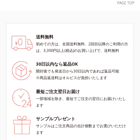
や透明感を叶えます。美白ケアしな
ん*3 すべての人にコメド（ニキビ
と
のすみずみまで水分・油分を保ち、
がら多角的なエイジングケアが叶う
のもと）ができないというわけでは
ハリ・ツヤを与える保湿成分*12
シリーズに。3ステップで上向き
ありません。
気持ちのこと
(*10)のハリと透明感を。効果的な
シナジー設計で、あなたのエイジン
グケアを応援します。*1 メラニン
送料無料
の生成を抑え、シミ・ソバカスを防
初めての方は、全国送料無料、2回目以降のご利用の方
ぐ（ウォッシュ除く）*2 オルビス
は、3,300円以上(税込)のお買い上げで、送料無料
内スキンケアシリーズの保湿力*3
年齢に応じたお手入れのこと*4 う
30日以内なら返品OK
るおいによる*5 乾燥、ハリ・ツヤ
開封後でも発送日から30日以内であれば返品可能
のなさ*6 乾燥による*7 保湿成分*8
※商品返送料はオルビスが負担いたします
ロニセラカエルレア果汁、ノバラエ
キス配合＝うるおいを与えハリと透
最短ご注文翌日お届け
明感に満ちた肌へ導く保湿成分*9
一部地域を除き、最短でご注文の翌日にお届けいたし
メマツヨイグサ抽出液、スイカズラ
ます
エキス配合＝角層のすみずみまで水
分・油分を保ち、ハリ・ツヤを与え
サンプルプレゼント
る保湿成分*10 気持ちのこと各商品
サンプルはご注文商品の合計個数までお選びいただけ
の詳しい情報は商品ページをご覧く
ます
ださい。・BEAUTY夏祭りは、こち