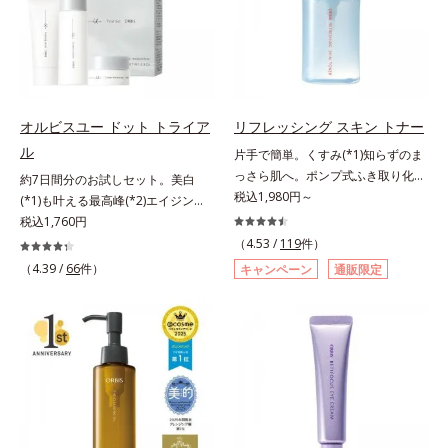
とり、メイクとしっかりなじませて
肌悩みに応え、“未来”を見据えて好
合。もともと体内にあるアミノ酸は
ください。3.メイクとなじんだら、
印象の鍵となるハリ・ツヤへもアプ
異物として排出されにくく、肌にと
水またはぬるま湯でよく洗い流しま
ローチする進化を遂げました。うる
どまってうるおいを蓄えてくれま
す。4.その後、洗顔料で洗顔してく
おいを逃しやすい男性肌に着目し、
す。刺激を受けやすくなった角層を
ださい。
アイテム同士をなじみやすくする
うるおいで満たし、脱・敏感肌を目
「うるおいコネクト設計」を採用。
指します。無油分・無着色・無香
オルビスユー ドット トライア
リフレッシング スキン トナー
8アイテム分の機能を3ステップに集
料・アルコールフリー・界面活性剤
ル
片手で簡単。くすみ(*1)知らずのま
約し、よりシンプルなお手入れで、
不使用(*5)・パラベンフリー、6つ
っさら肌へ。ポンプ式ふき取り化粧
約7日間分のお試しセット。美白
ハリ・ツヤのある好印象な清潔透明
のフリー処方で徹底的に肌に寄り添
水。くすみ(*1)知らずのまっさら肌
税込1,980円～
(*1)も叶える最高峰(*2)エイジング
肌(*1)へ導きます。*1 うるおいによ
います。*1 乾燥と敏感をくり返す
へ。洗顔後すぐの肌に使う、ポンプ
ケア(*3)。ハリも透明感(*4)も結果
税込1,760円
る透明感のある肌*2 男性の顔画像
こと*2 敏感肌対象連用テスト済
式のふき取り化粧水です。ポンプ式
主義。年齢サイン(*5)の因子に着目
を用いた印象評価において、基準画
（4.53 /
119
件）
（すべての方のお肌に合うというこ
だから簡単。片手でぷしゅっと押す
した肌科学エイジングケア(*3)シリ
像に対して、頬全体に輝度分布がな
（4.39 /
66
件）
とではありません）*3 乾燥して敏
キャンペーン
通販限定
だけでコットンに含ませられます。
ーズ。オルビスユー ドットシリー
だらかな光（ツヤ）があると、爽や
感に感じやすい状態のこと*4 発酵
コットンで肌をふき取ると、植物由
ズは、年齢による肌悩み一つ一つを
かさ印象が高く評価されたこと*3
アミノ酸（ポリグルタミン酸）配合
来AHA(*2)が古い角質をやわらかく
対処するのではなく、肌で起きてい
2022年12月22日時点で、科学文献
＝乾燥を防ぎ、うるおいに満ちた肌
し、手強い汚れも落としやすく。ク
ることの根本原因に着目。加齢とと
データベースPubMed及びGoogle
へ導く保湿成分、植物由来アミノ酸
イックフィット成分(*3)がほぐれた
もに現れる年齢サイン(*5)について
scholarにより国内化粧品業界にお
（エルゴチオネイン）配合＝肌を整
角層の汚れを素早くなじませ、コッ
研究を進めたところ、弾力感のない
いて該当文献がないことを確認（ポ
え、すこやかに保つ保湿成分、微生
トンで除去します。話題の美容成分
状態である「ハリのなさ」や、くす
ーラ化成研究所調べ）アレルギーテ
物由来アミノ酸（エクトイン）配合
CICA(*4)のほか、高浸透ビタミン
み(*6)などが現れている状態である
スト済＝全ての方にアレルギーが起
＝乱れた角層にうるおいを与え、肌