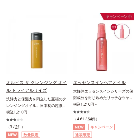
オルビス ザ クレンジング オイ
エッセンスインヘアオイル
ル トライアルサイズ
大好評エッセンスインシリーズの保
湿成分を封じ込めたリッチなツヤ髪
洗浄力と保湿力を両立した至福のク
続くヘアオイル。人気商品「エッセ
税込1,210円～
レンジングオイル。日本初の超微粒
ンスインヘアミルク」と同じシリー
子技術(*1)が毛穴奥の微細な汚れに
税込1,210円
ズのヘアオイルです。ナノサイズの
アプローチ。圧倒的な洗浄力と毛穴
（4.61 /
64
件）
美容成分(*1)で髪の隙間を満たして
悩みに着目したクレンジングオイル
（3 /
2
件）
NEW
キャンペーン
リッチなツヤ髪を維持する“超音波
のトライアルサイズです。日本初・
NEW
数量限定
通販限定
トリートメント”発想(*2)。美容成分
超微粒子技術(*1)で、さっと塗り広