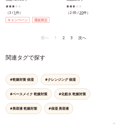
結果主義。年齢サイン(*5)の因子に
と、ファンデーションを塗っていい
(*10)」を配合することで、肌のふ
美容成分「GLルートブースター
湿成分*10 気持ちのこと
着目した肌科学エイジングケア(*3)
か悩むもの。とはいえ、素肌のまま
っくら感や透明感を叶えます。美白
(*11)」を配合することで、肌のふ
（3 /
1
件）
（2.95 /
20
件）
シリーズ。オルビスユー ドットシ
では紫外線など外的刺激(*1)をダイ
ケアしながら多角的なエイジングケ
っくら感や透明感を叶えます。美白
キャンペーン
通販限定
リーズは、年齢による肌悩み一つ一
レクトに受けやすい状態です。肌荒
アが叶うシリーズに。3ステップで
ケアしながら多角的なエイジングケ
つを対処するのではなく、肌で起き
れしやすい、ニキビができやすい人
上向き(*11)のハリと透明感を。効
アが叶うシリーズに。3ステップで
ていることの根本原因に着目。加齢
こそ、肌負担が少ない低刺激設計の
果的なシナジー設計で、あなたのエ
上向き(*12)のハリと透明感を。効
前へ
1
2
3
次へ
とともに現れる年齢サイン(*5)につ
ファンデーションで守るのがベス
イジングケアを応援します。*1 メ
果的なシナジー設計で、あなたのエ
いて研究を進めたところ、弾力感の
ト。「クリアフル エッセンス カバ
ラニンの生成を抑え、シミ・ソバカ
イジングケアを応援します。*1 メ
ない状態である「ハリのなさ」や、
ー ファンデーション」は紫外線吸
スを防ぐ（ウォッシュを除く）*2
ラニンの生成を抑え、シミ・ソバカ
関連タグで探す
くすみ(*6)などが現れている状態で
収剤不使用のうえ、敏感肌対象パッ
オルビス内スキンケアシリーズの保
スを防ぐ（ウォッシュを除く）*2
ある「透明感のなさ」が現れること
チテスト済(*2)、ノンコメドジェニ
湿力*3 年齢に応じたお手入れのこ
オルビス内スキンケアシリーズの保
で大人の肌印象に大きな影響を与え
ックテスト済(*3)で、とことん肌の
と*4 角層まで*5 うるおいによ
湿力*3 年齢に応じたお手入れのこ
ていることが分かりました。そこで
ことを考えた設計。さらに美容成分
る*6 乾燥、ハリ・ツヤのなさ
と*4 剥がれずに肌に蓄積した古い
#乾燥対策 保湿
#クレンジング 保湿
オルビスユー ドットシリーズは美
に包まれた水分保持力の高い粉体や
*7 乾燥による*8 保湿成分*9
角層*5 乾燥による*6 洗浄によ
容成分(*7)として「G.D.F.アクティ
和漢植物由来成分をはじめとした、
ロニセラカエルレア果汁、ノバラエ
る物理的効果*7 うるおいによる
#ベースメイク 乾燥対策
#化粧水 乾燥対策
ベーター(*8)」を配合。そして、従
肌をいたわる保湿成分をたっぷり配
キス配合＝うるおいを与えハリと透
*8 乾燥、ハリ・ツヤのなさ*9
来から配合している美白有効成分
合しました。肌にやさしいだけでな
明感に満ちた肌へ導く保湿成分
保湿成分*10 ロニセラカエルレア
「トラネキサム酸」を配合しまし
く、毛穴や凸凹、赤みをカバーし
*10 メマツヨイグサ抽出液、スイ
果汁、ノバラエキス配合＝うるおい
#美容液 乾燥対策
#保湿 美容液
た。さらに、シリーズ共通の美容成
て、自然な陶器肌を叶えます。*1
カズラエキス配合＝角層のすみずみ
を与えハリと透明感に満ちた肌へ導
分(*7)「GLルートブースター(*9)」
乾燥など*2 すべての人に皮膚刺激
まで水分・油分を保ち、ハリ・ツヤ
く保湿成分*11 メマツヨイグサ抽
を配合することで、肌のふっくら感
がおきないというわけではありませ
を与える保湿成分*11 気持ちのこ
出液、スイカズラエキス配合＝角層