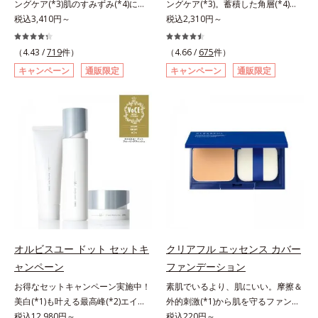
ングケア(*3)肌のすみずみ(*4)にし
ングケア(*3)。蓄積した角層(*4)を
ての方のお肌に合うということでは
酸」を配合しました。さらに、シリ
みわたるうるおい充満ローション。
税込3,410円～
絡めとりくすみ(*5)を晴らす高密着
税込2,310円～
ありません）*3 乾燥して敏感に感
ーズ共通の美容成分「GLルートブ
ハリも透明感(*5)も結果主義。年齢
マイルドピーリング(*6)洗顔料。ハ
じやすい状態のこと*4 発酵アミノ
ースター(*9)」を配合することで、
サイン(*6)の因子に着目した肌科学
リも透明感(*7)も結果主義。年齢サ
酸（ポリグルタミン酸）配合＝乾燥
肌のふっくら感や透明感を叶えま
（4.43 /
719
件）
（4.66 /
675
件）
エイジングケア(*3)シリーズ。オル
イン(*8)の因子に着目した肌科学エ
を防ぎ、うるおいに満ちた肌へ導く
す。美白ケアしながら多角的なエイ
キャンペーン
通販限定
キャンペーン
通販限定
ビスユー ドットシリーズは、年齢
イジングケア(*3)シリーズ。オルビ
保湿成分、植物由来アミノ酸（エル
ジングケアが叶うシリーズに。3ス
による肌悩み一つ一つを対処するの
スユー ドットシリーズは、年齢に
ゴチオネイン）配合＝肌を整え、す
テップで上向き(*10)のハリと透明
ではなく、肌で起きていることの根
よる肌悩み一つ一つを対処するので
こやかに保つ保湿成分、微生物由来
感を。効果的なシナジー設計で、あ
本原因に着目。加齢とともに現れる
はなく、肌で起きていることの根本
アミノ酸（エクトイン）配合＝乱れ
なたのエイジングケアを応援しま
年齢サインについて研究を進めたと
原因に着目。加齢とともに現れる年
た角層にうるおいを与え、肌荒れを
す。*1 メラニンの生成を抑え、シ
ころ、弾力感のない状態である「ハ
齢サインについて研究を進めたとこ
防ぐ保湿成分
ミ・ソバカスを防ぐ（ウォッシュを
リのなさ」や、くすみ(*7)などが現
ろ、弾力感のない状態である「ハリ
除く）*2 オルビス内スキンケアシ
れている状態である「透明感のな
のなさ」や、くすみ(*5)などが現れ
リーズの保湿力*3 年齢に応じたお
さ」が、大人の肌印象に大きな影響
ている状態である「透明感のなさ」
手入れのこと*4 うるおいによる
を与えていることがわかりました。
が、大人の肌印象に大きな影響を与
*5 乾燥、ハリ・ツヤのなさ*6
そこでオルビスユー ドットシリー
えていることがわかりました。そこ
乾燥による*7 保湿成分*8 ロニ
ズは美容成分(*8)として「G.D.F.ア
でオルビスユー ドットシリーズは
セラカエルレア果汁、ノバラエキス
オルビスユー ドット セットキ
クリアフル エッセンス カバー
クティベーター(*9)」を配合。そし
美容成分(*9)として「G.D.F.アクテ
配合＝うるおいを与えハリと透明感
ャンペーン
ファンデーション
て、従来から配合している美白(*1)
ィベーター(*10)」を配合。そし
に満ちた肌へ導く保湿成分*9 メマ
お得なセットキャンペーン実施中！
素肌でいるより、肌にいい。摩擦＆
有効成分「トラネキサム酸」を配合
て、従来から配合している美白(*1)
ツヨイグサ抽出液、スイカズラエキ
美白(*1)も叶える最高峰(*2)エイジ
外的刺激(*1)から肌を守るファンデ
しました。さらに、シリーズ共通の
有効成分「トラネキサム酸」を配合
ス配合＝角層のすみずみまで水分・
ングケア(*3)。ハリも透明感(*4)も
税込12,980円～
ーション。肌荒れやニキビがある
税込220円～
美容成分「GLルートブースター
しました。さらに、シリーズ共通の
油分を保ち、ハリ・ツヤを与える保