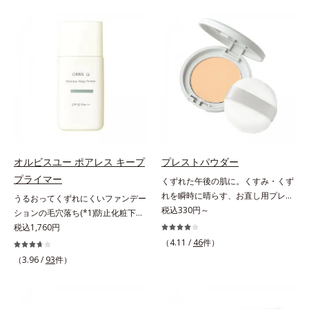
が毛髪内部の隙間に入り込みピタッ
げるだけで濃いメイクはもちろん毛
と密着し、定着効果をもたらすツヤ
穴悩みも取り去り、一瞬で気持ちの
記憶マグネット成分(*1)を配合しま
いい素肌へ。スキンケア0番目に、
した。さらにキューティクルとなじ
かつてないクレンジング(*2)をご用
みが良いキューティクルリペア成分
意しました。ポーラ化成は独自の先
(*3)が、開いたキューティクルにピ
端研究により、ナノバブルよりも小
タッと密着し、毎朝手ぐしでツヤが
さい超微粒子(*3)をクレンジングに
整うほどの美しい素髪へ導きます。
搭載することに成功。毛穴よりはる
そのほか、健康的な印象の髪に導く
かに小さい超微粒子とオイルが肌と
美容液成分も多数配合しました。・
汚れの間に入り込み、小さくばらけ
Wビタミン(*4)：保湿効果をもつ成
て肌表面にうるおいベールを形成。
オルビスユー ポアレス キープ
プレストパウダー
分が乾燥ダメージをケアし、毛髪の
これにより、洗い流した瞬間に汚れ
プライマー
くずれた午後の肌に。くすみ・くず
うるおいをUP・11種のアミノ酸
が肌に再付着することを防止し、細
れを瞬時に晴らす、お直し用プレス
(*5)：エッセンスインヘアミルクと
うるおってくずれにくいファンデー
かい毛穴汚れをごっそりするん！角
トパウダー。くすみ・くずれを瞬時
税込330円～
共通成分で毛髪を補修・タンパク質
ションの毛穴落ち(*1)防止化粧下
栓溶解オイル(*4)が詰まりや黒ずみ
に晴らす、お直し用のプレストパウ
補給成分(*6)：毛髪を補修してハリ
地。ファンデーションの毛穴落ち
税込1,760円
も溶かして、毛穴の目立ちにくいす
ダーです。朝のメイクから時間が経
コシをUP・コレステロール(*7)：髪
(*1)防止化粧下地です。毛穴
べすべ肌に洗い上げます。大人肌の
（4.11 /
46
件）
った肌は、どんよりくすんだ肌曇り
への親和性が高い油性成分が毛髪の
1/10000サイズのマイクロカバー成
ためのくすみ(*5)を晴らすアプロー
（3.96 /
93
件）
状態。そんな朝と午後の肌状態の違
なめらかさをUP*1 コハク酸、加水
分(*2)が毛穴をカバー。毛穴をフラ
チによって圧巻の洗浄力と保湿力を
いに着目しました。乾燥や皮脂分泌
分解ヒアルロン酸（ツヤを保つ保
ットに整えてつるんとなめらかに。
叶え、毛穴目立ち(*6)や乾燥による
でくずれて毛穴に落ちたファンデー
湿・毛髪補修成分）*2 超音波ケア
ファンデが毛穴に落ちる隙をつくら
くすみをケアし、毎日のメイクが楽