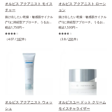
*3 色みのこと*4 トリエトキシカプ
イ酸、ジメチコン配合＝汗や水、皮
ルコシド（保湿）で形成するミセル
オルビス アクアニスト モイス
オルビス アクアニスト ローシ
リリルシラン配合＝保湿成分*5 ス
脂をはじき、メイクくずれを防ぐ成
*4 炭酸ジカプリリル*5 乾燥や汚れ
チャー
ョン
クワラン、ヒアルロン酸Na、加水
分*2 オリーブ葉エキス、ゴレンシ
による*6 キメの乱れによる＜使用
抜け出したい乾燥・敏感肌サイクル
抜け出したい乾燥・敏感肌サイクル
分解コラーゲン
葉エキス、加水分解ヒアルロン酸、
量目安＞適量＜使用ステップ＞オル
(*1)に持続型アプローチ。うるおい
(*1)に持続型アプローチ。うるおい
異性化糖配合＝保湿成分【ご使用方
ビス ザ クレンジング オイル ⇒
を追求した敏感肌用保湿スキンケア
税込1,750円～
を追求した敏感肌用保湿スキンケア
税込1,530円～
法】2層タイプなので、必ず容器を
洗顔料 ⇒ 化粧水 ⇒ 保湿液
(*2)。うるおいを逃し、刺激を受け
(*2)。うるおいを逃し、刺激を受け
よく振ってからお使いください。メ
※W洗顔が必要です＜使用方法＞1.
やすい角層の“乾燥敏感スランプ
やすい角層の“乾燥敏感スランプ
イクの仕上げに、顔から20cm程度
適量（2プッシュ程度）をとり、手
（4.07 /
187
件）
（3.8 /
291
件）
(*3)”に悩む敏感な肌へ。創業時から
(*3)”に悩む敏感な肌へ。創業時から
離し、目と口を閉じて、顔全体に適
のひら全体にさっと広げます。2.肌
のうるおい研究により完成した、待
のうるおい研究により完成した、待
量吹きかけてください。（5～6プッ
の上で軽くらせんを描くように、メ
望の敏感肌用保湿スキンケアライン
望の敏感肌用保湿スキンケアライン
シュが目安）ミストを塗布後、肌に
イクとよくなじませます。※落ちに
「オルビス アクアニスト」。乾燥
「オルビス アクアニスト」。乾燥
触れずに乾くまでそのままお待ちく
くいメイクを落とす際は、乾いた手
敏感スランプの原因にアプローチす
敏感スランプの原因にアプローチす
ださい。
にとり、メイクとしっかりなじませ
る持続型トリプルアミノ酸(*4)を配
る持続型トリプルアミノ酸(*4)を配
てください。3.メイクとなじんだ
合。もともと体内にあるアミノ酸は
合。もともと体内にあるアミノ酸は
ら、水またはぬるま湯でよく洗い流
異物として排出されにくく、肌にと
異物として排出されにくく、肌にと
します。4.その後、洗顔料で洗顔し
どまってうるおいを蓄えてくれま
どまってうるおいを蓄えてくれま
てください。各商品の詳しい情報は
す。刺激を受けやすくなった角層を
す。刺激を受けやすくなった角層を
商品ページをご覧ください。・
うるおいで満たし、脱・敏感肌を目
うるおいで満たし、脱・敏感肌を目
BEAUTY夏祭りは、こちら
指します。無油分・無着色・無香
指します。無油分・無着色・無香
オルビス アクアニスト ウォッ
オルビスユー ドット クリーム
料・アルコールフリー・界面活性剤
料・アルコールフリー・界面活性剤
シュ
モイスチャライザー
不使用(*5)・パラベンフリー、6つ
不使用(*5)・パラベンフリー、6つ