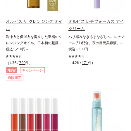
C(*5)や高浸透セラミド(*6)配合で肌
「透明感のなさ」が現れることで大
こらないということではありませ
荒れを防ぐ保湿成分*5 ウォッシュ
の水分量アップ。洗顔後の肌に使う
人の肌印象に大きな影響を与えてい
ん。ノンコメドジェニックテスト済
を除くLM＝さっぱり高保湿タイプ
と後肌がやわらかくなり、くすみ知
ることが分かりました。そこでオル
＝すべての人にコメド（ニキビのも
（脂性肌～普通肌）RM＝しっとり
らずのまっさら肌へ。メイクのり
ビスユー ドットシリーズは美容成
と）ができないというわけではあり
オルビス ザ クレンジング オイ
オルビス レチフォーカス アイ
高保湿タイプ（普通肌～超乾性肌）
(*7)もよくなります。さわやかさ広
分(*7)として「G.D.F.アクティベー
ません。
アレルギーテスト済＝全ての方にア
ル
クリーム
がるシトラスハーバルの香り。*1
ター(*8)」を配合。そして、従来か
レルギーが起こらないということで
洗浄力と保湿力を両立した至福のク
ハリ感みなぎるまなざしへ。レチノ
乾燥による*2 クエン酸配合＝角層
ら配合している美白有効成分「トラ
はありません。
レンジングオイル。日本初の超微粒
ール(*1)配合、夜の目元美容液。オ
柔軟成分*3 イソペンチルジオール
ネキサム酸」を配合しました。さら
子技術(*1)が毛穴奥の微細な汚れに
税込1,210円～
ルビスの目元技術を結集し、ハリ感
税込3,300円
配合＝保湿成分*4 ツボクサ葉エキ
に、シリーズ共通の美容成分(*7)
アプローチ。圧倒的な洗浄力と毛穴
みなぎるまなざしへ。レチノール
ス配合＝保湿成分*5 パルミチン酸
「GLルートブースター(*9)」を配合
悩みに着目したクレンジングオイル
(*1)配合の目元美容液です。目元悩
アスコルビルリン酸3Na配合＝保湿
することで、肌のふっくら感や透明
（4.36 /
790
件）
（4.28 /
171
件）
です。日本初・超微粒子技術(*1)
みをマルチにケアするレチノール
成分*6 セラミドNP、セラミド
感を叶えます。美白ケアしながら多
NEW
キャンペーン
で、さっと塗り広げるだけで濃いメ
と、ハリ感をサポートするペプチド
NG、セラミドAP配合＝保湿成分*7
角的なエイジングケアが叶うシリー
通販限定
イクはもちろん毛穴悩みも取り去
(*2)の2種の成分が深いうるおいを
汚れを落とすことによる
ズに。3ステップで上向き(*10)のハ
り、一瞬で気持ちのいい素肌へ。ス
与え、湧き上がるようなハリ感を呼
リと透明感を。効果的なシナジー設
キンケア0番目に、かつてないクレ
び覚まします。ハリ膜がのび広が
計で、あなたのエイジングケアを応
ンジング(*2)をご用意しました。ポ
り、肌表面にピン！としたハリ感を
援します。*1 メラニンの生成を抑
ーラ化成は独自の先端研究により、
与え、さらに疑似セラミド(*3)が角
え、シミ・ソバカスを防ぐ（ウォッ
ナノバブルよりも小さい超微粒子
層の隙間に浸透(*4)。夜のスキンケ
シュ除く）*2 オルビス内スキンケ
(*3)をクレンジングに搭載すること
アの最後にプラスすることで乾燥に
アシリーズの保湿力*3 年齢に応じ
に成功。毛穴よりはるかに小さい超
よる小ジワを目立たなくし、ハリ感
たお手入れのこと*4 うるおいによ
微粒子とオイルが肌と汚れの間に入
みなぎる目元を目指します。*1 レ
る*5 乾燥、ハリ・ツヤのなさ