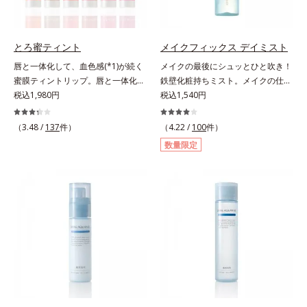
り込み、小さくばらけて肌表面にう
チノール配合＝保湿成分*2 パルミ
*6 乾燥による*7 保湿成分*8
るおいベールを形成。これにより、
トイルトリペプチド－5配合＝保湿
ロニセラカエルレア果汁、ノバラエ
洗い流した瞬間に汚れが肌に再付着
成分*3 ラウロイルグルタミン酸ジ
キス配合＝うるおいを与えハリと透
とろ蜜ティント
メイクフィックス デイミスト
することを防止し、細かい毛穴汚れ
（フィトステリル/オクチルドデシ
明感に満ちた肌へ導く保湿成分*9
唇と一体化して、血色感(*1)が続く
メイクの最後にシュッとひと吹き！
をごっそりするん！角栓溶解オイル
ル）配合＝保湿成分*4 角層まで
メマツヨイグサ抽出液、スイカズラ
蜜膜ティントリップ。唇と一体化し
鉄壁化粧持ちミスト。メイクの仕上
(*4)が詰まりや黒ずみも溶かして、
エキス配合＝角層のすみずみまで水
て色落ちしにくいティント処方とう
税込1,980円
げにシュッとひと吹き。肌とメイク
税込1,540円
毛穴の目立ちにくいすべすべ肌に洗
分・油分を保ち、ハリ・ツヤを与え
るおいを両立した、ティントリップ
の密着感をピタッと高め、メイクく
い上げます。大人肌のためのくすみ
る保湿成分*10 気持ちのことアレ
です。色が長時間唇に密着するオイ
ずれを防ぎ、化粧持ちをアップさせ
(*5)を晴らすアプローチによって圧
（3.48 /
137
件）
（4.22 /
100
件）
ルギーテスト済＝全ての方にアレル
ル(*2)配合だから色落ちしにくく、
るミストタイプの化粧水です。くず
巻の洗浄力と保湿力を叶え、毛穴目
ギーが起こらないということではあ
数量限定
果物の蜜を凝縮したような(*3)みず
れ防止成分(*1)を含む層と美容成分
立ち(*6)や乾燥によるくすみをケア
りません。
みずしい発色が続きます。また色素
(*2)を含む水層の2層タイプ。よく
し、毎日のメイクが楽しくなる晴れ
による唇の乾燥を防ぐため、一部の
振って混ぜると、美容成分がくずれ
やかな肌に導きます。*1 ポーラ化
色素に特殊コーティング処理(*4)を
防止成分を包み込み、メイクの上に
成独自の（Ｃ１２－２０）アルキル
施し、さらに3種のうるおい・保護
ピタッと密着。くずれ防止成分が
グルコシド（保湿）で形成するミセ
成分(*5)も配合。しっとり感をキー
汗・水・皮脂をはじきながら、美容
ルから、汚れをはね返す水の膜をつ
プし、ぷるんとした唇に。さっとひ
成分がうるおいをキープ。Wの機能
くる技術が日本初（2024年12月時
と塗りするだけで、くすみやすい大
でメイクをくずさずガードします。
点、J－GLOBALによる自社調べ）
人の肌に血色感を与え、唇を自然に
さらに保湿成分配合でうるおい感が
*2 オルビス内でかつてないオイル
美しく彩る色設計です。*1 メイク
続き、エアコンなどによる乾燥も防
クレンジングのこと*3 ポーラ化成
効果による*2 水添ポリイソブテン
ぎます。*1 トリメチルシロキシケ
独自の（Ｃ１２－２０）アルキルグ