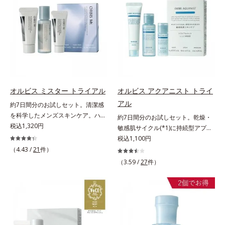
ションのすき間にフィットし、凹凸
の“定着”着想。毛髪水分との結合処
ず、メイクのりがUPします。水分
しくなる晴れやかな肌に導きます。
や毛穴をフラットに整えます。また
方で定着*3 イソステアロイル加水
と皮脂のバランスを整え、乾燥＆ベ
*1 ポーラ化成独自の（Ｃ１２－２
お直しと同時にうるおいを補給。さ
分解シルク（毛髪補修成分）*4 ト
タつきレスに。さらに毛穴周りの肌
０）アルキルグルコシド（保湿）で
らに余分な皮脂を吸着して、水分と
コフェロール、テトラヘキシルデカ
にうるおいを与え、キュッと引き締
形成するミセルから、汚れをはね返
皮脂のバランスをコントロールし、
ン酸アスコルビル（保湿）*5 アル
め＆ハリ感をUPさせます。また皮
す水の膜をつくる技術が日本初
メイクがくずれにくい肌へ。“立て
ギニン、グリシン、アスパラギン
脂を感知するとギュッと固まる膜を
（2024年12月時点、J－GLOBALに
直す”ことにこだわった設計で、メ
酸、セリン、トレオニン、バリン、
採用。ファンデーションのくずれや
よる自社調べ）*2 オルビス内でか
イクがくずれた肌にすんなりなじ
アラニン、プロリン、フェニルアラ
毛穴落ちを防ぎ、キレイが長持ちし
つてないオイルクレンジングのこと
み、ポンポンするだけでキレイが復
ニン、イソロイシン、ヒスチジン
ます。軽やかにのびるリキッドが肌
*3 ポーラ化成独自の（Ｃ１２－２
オルビス ミスター トライアル
オルビス アクアニスト トライ
活します。リキッド、クッション、
（毛髪補修）*6 加水分解ゴマタン
にほわっとべールをかけて、肌キメ
０）アルキルグルコシド（保湿）で
アル
約7日間分のお試しセット。清潔感
パウダー、どんなファンデーション
パクＰＧプロピルメチルシランジオ
がふっくら整うかのよう(*3)。つっ
形成するミセル*4 炭酸ジカプリリ
を科学したメンズスキンケア。ハ
約7日間分のお試しセット。乾燥・
の上に重ねてもOK。携帯に便利な
ール（毛髪補修）*7 コレステロー
ぱらないここちよい密着感で、さま
ル*5 乾燥や汚れによる*6 キメの乱
リ・ツヤのある、好印象な清潔透明
税込1,320円
敏感肌サイクル(*1)に持続型アプロ
コンパクトタイプです。
ル（保湿）各商品の詳しい情報は商
ざまなタイプのファンデと併用でき
れによる＜使用量目安＞適量＜使用
肌(*1)へ。オルビス ミスターは、男
ーチ。敏感肌用保湿スキンケア
税込1,100円
品ページをご覧ください。・エッセ
ます。毛穴が気になる箇所への部分
ステップ＞オルビス ザ クレンジン
性の清潔感、爽やかさ、若々しさの
(*2)。うるおいを逃し、刺激を受け
（4.43 /
21
件）
ンスインヘアミルクは、こちら
使いもOK。*1 ファンデーションが
グ オイル ⇒ 洗顔料 ⇒ 化粧
印象を科学的に検証し、ポジティブ
やすい角層の“乾燥敏感スランプ
くずれて毛穴に落ちること*2 酸化
（3.59 /
27
件）
水 ⇒ 保湿液 ※W洗顔が必要で
な光（＝ツヤ）が男性の印象に重要
(*3)”に悩む敏感な肌へ。創業時から
チタン配合＝カバー力向上成分*3
す＜使用方法＞1.適量をとり、手の
であること(*2)を業界で初めて発見
のうるおい研究により完成した、待
メイク効果による
ひら全体にさっと広げます。2.肌の
(*3)。ニキビ・肌荒れ予防有効成分
望の敏感肌用保湿スキンケアライン
上で軽くらせんを描くように、メイ
と保湿成分を新たに配合。これまで
「オルビス アクアニスト」。乾燥
クとよくなじませます。※落ちにく
の乾燥・テカリへのケアはそのまま
敏感スランプの原因にアプローチす
いメイクを落とす際は、乾いた手に
に、肌荒れ・ニキビ予防など“今”の
る持続型トリプルアミノ酸(*4)を配