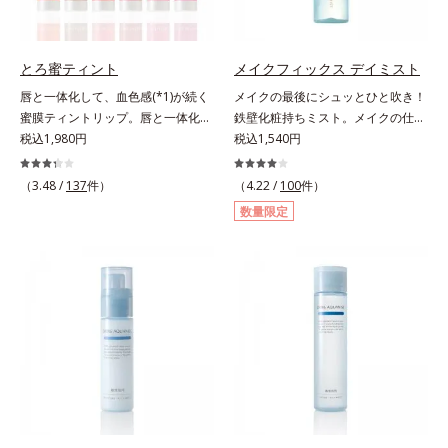
り込み、小さくばらけて肌表面にう
チノール配合＝保湿成分*2 パルミ
*6 乾燥による*7 保湿成分*8
るおいベールを形成。これにより、
トイルトリペプチド－5配合＝保湿
ロニセラカエルレア果汁、ノバラエ
洗い流した瞬間に汚れが肌に再付着
成分*3 ラウロイルグルタミン酸ジ
キス配合＝うるおいを与えハリと透
とろ蜜ティント
メイクフィックス デイミスト
することを防止し、細かい毛穴汚れ
（フィトステリル/オクチルドデシ
明感に満ちた肌へ導く保湿成分*9
唇と一体化して、血色感(*1)が続く
メイクの最後にシュッとひと吹き！
をごっそりするん！角栓溶解オイル
ル）配合＝保湿成分*4 角層まで
メマツヨイグサ抽出液、スイカズラ
蜜膜ティントリップ。唇と一体化し
鉄壁化粧持ちミスト。メイクの仕上
(*4)が詰まりや黒ずみも溶かして、
エキス配合＝角層のすみずみまで水
て色落ちしにくいティント処方とう
税込1,980円
げにシュッとひと吹き。肌とメイク
税込1,540円
毛穴の目立ちにくいすべすべ肌に洗
分・油分を保ち、ハリ・ツヤを与え
るおいを両立した、ティントリップ
の密着感をピタッと高め、メイクく
い上げます。大人肌のためのくすみ
る保湿成分*10 気持ちのことアレ
です。色が長時間唇に密着するオイ
ずれを防ぎ、化粧持ちをアップさせ
(*5)を晴らすアプローチによって圧
（3.48 /
137
件）
（4.22 /
100
件）
ルギーテスト済＝全ての方にアレル
ル(*2)配合だから色落ちしにくく、
るミストタイプの化粧水です。くず
巻の洗浄力と保湿力を叶え、毛穴目
ギーが起こらないということではあ
数量限定
果物の蜜を凝縮したような(*3)みず
れ防止成分(*1)を含む層と美容成分
立ち(*6)や乾燥によるくすみをケア
りません。
みずしい発色が続きます。また色素
(*2)を含む水層の2層タイプ。よく
し、毎日のメイクが楽しくなる晴れ
による唇の乾燥を防ぐため、一部の
振って混ぜると、美容成分がくずれ
やかな肌に導きます。*1 ポーラ化
色素に特殊コーティング処理(*4)を
防止成分を包み込み、メイクの上に
成独自の（Ｃ１２－２０）アルキル
施し、さらに3種のうるおい・保護
ピタッと密着。くずれ防止成分が
グルコシド（保湿）で形成するミセ
成分(*5)も配合。しっとり感をキー
汗・水・皮脂をはじきながら、美容
ルから、汚れをはね返す水の膜をつ
プし、ぷるんとした唇に。さっとひ
成分がうるおいをキープ。Wの機能
くる技術が日本初（2024年12月時
と塗りするだけで、くすみやすい大
でメイクをくずさずガードします。
点、J－GLOBALによる自社調べ）
人の肌に血色感を与え、唇を自然に
さらに保湿成分配合でうるおい感が
*2 オルビス内でかつてないオイル
美しく彩る色設計です。*1 メイク
続き、エアコンなどによる乾燥も防
クレンジングのこと*3 ポーラ化成
効果による*2 水添ポリイソブテン
ぎます。*1 トリメチルシロキシケ
独自の（Ｃ１２－２０）アルキルグ