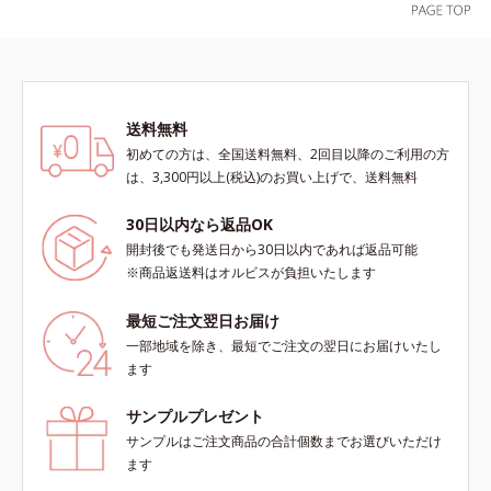
や透明感を叶えます。美白ケアしな
ん*3 すべての人にコメド（ニキビ
と
のすみずみまで水分・油分を保ち、
がら多角的なエイジングケアが叶う
のもと）ができないというわけでは
ハリ・ツヤを与える保湿成分*12
シリーズに。3ステップで上向き
ありません。
気持ちのこと
(*10)のハリと透明感を。効果的な
シナジー設計で、あなたのエイジン
グケアを応援します。*1 メラニン
送料無料
の生成を抑え、シミ・ソバカスを防
初めての方は、全国送料無料、2回目以降のご利用の方
ぐ（ウォッシュ除く）*2 オルビス
は、3,300円以上(税込)のお買い上げで、送料無料
内スキンケアシリーズの保湿力*3
年齢に応じたお手入れのこと*4 う
30日以内なら返品OK
るおいによる*5 乾燥、ハリ・ツヤ
開封後でも発送日から30日以内であれば返品可能
のなさ*6 乾燥による*7 保湿成分*8
※商品返送料はオルビスが負担いたします
ロニセラカエルレア果汁、ノバラエ
キス配合＝うるおいを与えハリと透
最短ご注文翌日お届け
明感に満ちた肌へ導く保湿成分*9
一部地域を除き、最短でご注文の翌日にお届けいたし
メマツヨイグサ抽出液、スイカズラ
ます
エキス配合＝角層のすみずみまで水
分・油分を保ち、ハリ・ツヤを与え
サンプルプレゼント
る保湿成分*10 気持ちのこと各商品
サンプルはご注文商品の合計個数までお選びいただけ
の詳しい情報は商品ページをご覧く
ます
ださい。・BEAUTY夏祭りは、こち