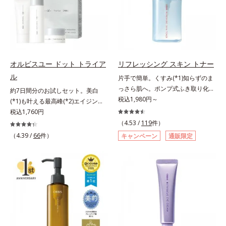
とり、メイクとしっかりなじませて
肌悩みに応え、“未来”を見据えて好
合。もともと体内にあるアミノ酸は
ください。3.メイクとなじんだら、
印象の鍵となるハリ・ツヤへもアプ
異物として排出されにくく、肌にと
水またはぬるま湯でよく洗い流しま
ローチする進化を遂げました。うる
どまってうるおいを蓄えてくれま
す。4.その後、洗顔料で洗顔してく
おいを逃しやすい男性肌に着目し、
す。刺激を受けやすくなった角層を
ださい。
アイテム同士をなじみやすくする
うるおいで満たし、脱・敏感肌を目
「うるおいコネクト設計」を採用。
指します。無油分・無着色・無香
オルビスユー ドット トライア
リフレッシング スキン トナー
8アイテム分の機能を3ステップに集
料・アルコールフリー・界面活性剤
ル
片手で簡単。くすみ(*1)知らずのま
約し、よりシンプルなお手入れで、
不使用(*5)・パラベンフリー、6つ
っさら肌へ。ポンプ式ふき取り化粧
約7日間分のお試しセット。美白
ハリ・ツヤのある好印象な清潔透明
のフリー処方で徹底的に肌に寄り添
水。くすみ(*1)知らずのまっさら肌
税込1,980円～
(*1)も叶える最高峰(*2)エイジング
肌(*1)へ導きます。*1 うるおいによ
います。*1 乾燥と敏感をくり返す
へ。洗顔後すぐの肌に使う、ポンプ
ケア(*3)。ハリも透明感(*4)も結果
税込1,760円
る透明感のある肌*2 男性の顔画像
こと*2 敏感肌対象連用テスト済
式のふき取り化粧水です。ポンプ式
主義。年齢サイン(*5)の因子に着目
を用いた印象評価において、基準画
（4.53 /
119
件）
（すべての方のお肌に合うというこ
だから簡単。片手でぷしゅっと押す
した肌科学エイジングケア(*3)シリ
像に対して、頬全体に輝度分布がな
（4.39 /
66
件）
とではありません）*3 乾燥して敏
キャンペーン
通販限定
だけでコットンに含ませられます。
ーズ。オルビスユー ドットシリー
だらかな光（ツヤ）があると、爽や
感に感じやすい状態のこと*4 発酵
コットンで肌をふき取ると、植物由
ズは、年齢による肌悩み一つ一つを
かさ印象が高く評価されたこと*3
アミノ酸（ポリグルタミン酸）配合
来AHA(*2)が古い角質をやわらかく
対処するのではなく、肌で起きてい
2022年12月22日時点で、科学文献
＝乾燥を防ぎ、うるおいに満ちた肌
し、手強い汚れも落としやすく。ク
ることの根本原因に着目。加齢とと
データベースPubMed及びGoogle
へ導く保湿成分、植物由来アミノ酸
イックフィット成分(*3)がほぐれた
もに現れる年齢サイン(*5)について
scholarにより国内化粧品業界にお
（エルゴチオネイン）配合＝肌を整
角層の汚れを素早くなじませ、コッ
研究を進めたところ、弾力感のない
いて該当文献がないことを確認（ポ
え、すこやかに保つ保湿成分、微生
トンで除去します。話題の美容成分
状態である「ハリのなさ」や、くす
ーラ化成研究所調べ）アレルギーテ
物由来アミノ酸（エクトイン）配合
CICA(*4)のほか、高浸透ビタミン
み(*6)などが現れている状態である
スト済＝全ての方にアレルギーが起
＝乱れた角層にうるおいを与え、肌