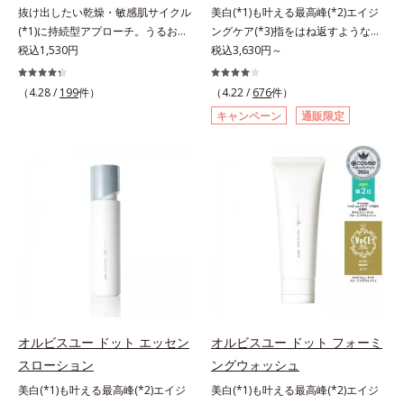
抜け出したい乾燥・敏感肌サイクル
美白(*1)も叶える最高峰(*2)エイジ
のフリー処方で徹底的に肌に寄り添
のフリー処方で徹底的に肌に寄り添
(*1)に持続型アプローチ。うるおい
ングケア(*3)指をはね返すような弾
います。*1 乾燥と敏感をくり返す
います。*1 乾燥と敏感をくり返す
を追求した敏感肌用保湿スキンケア
税込1,530円
力感が宿るハリ感 濃密フィットク
税込3,630円～
こと*2 敏感肌対象連用テスト済
こと*2 敏感肌対象連用テスト済
(*2)。うるおいを逃し、刺激を受け
リーム。ハリも透明感(*4)も結果主
（すべての方のお肌に合うというこ
（すべての方のお肌に合うというこ
やすい角層の“乾燥敏感スランプ
義。年齢サイン(*5)の因子に着目し
とではありません）*3 乾燥して敏
（4.28 /
199
件）
とではありません）*3 乾燥して敏
（4.22 /
676
件）
(*3)”に悩む敏感な肌へ。創業時から
た肌科学エイジングケア(*3)シリー
感に感じやすい状態のこと*4 発酵
感に感じやすい状態のこと*4 発酵
キャンペーン
通販限定
のうるおい研究により完成した、待
ズ。オルビスユー ドットシリーズ
アミノ酸（ポリグルタミン酸）配合
アミノ酸（ポリグルタミン酸）配合
望の敏感肌用保湿スキンケアライン
は、年齢による肌悩み一つ一つを対
＝乾燥を防ぎ、うるおいに満ちた肌
＝乾燥を防ぎ、うるおいに満ちた肌
「オルビス アクアニスト」。乾燥
処するのではなく、肌で起きている
へ導く保湿成分、植物由来アミノ酸
へ導く保湿成分、植物由来アミノ酸
敏感スランプの原因にアプローチす
ことの根本原因に着目。加齢ととも
（エルゴチオネイン）配合＝肌を整
（エルゴチオネイン）配合＝肌を整
る持続型トリプルアミノ酸(*4)を配
に現れる年齢サインについて研究を
え、すこやかに保つ保湿成分、微生
え、すこやかに保つ保湿成分、微生
合。もともと体内にあるアミノ酸は
進めたところ、弾力感のない状態で
物由来アミノ酸（エクトイン）配合
物由来アミノ酸（エクトイン）配合
異物として排出されにくく、肌にと
ある「ハリのなさ」や、くすみ(*6)
＝乱れた角層にうるおいを与え、肌
＝乱れた角層にうるおいを与え、肌
どまってうるおいを蓄えてくれま
などが現れている状態である「透明
荒れを防ぐ保湿成分*5 ウォッシュ
荒れを防ぐ保湿成分*5 ウォッシュ
す。刺激を受けやすくなった角層を
感のなさ」が、大人の肌印象に大き
を除くLM＝さっぱり高保湿タイプ
を除くLM＝さっぱり高保湿タイプ
うるおいで満たし、脱・敏感肌を目
な影響を与えていることがわかりま
（脂性肌～普通肌）RM＝しっとり
（脂性肌～普通肌）RM＝しっとり
指します。無油分・無着色・無香
した。そこでオルビスユー ドット
高保湿タイプ（普通肌～超乾性肌）
高保湿タイプ（普通肌～超乾性肌）
料・アルコールフリー・パラベンフ
シリーズは美容成分(*7)として
オルビスユー ドット エッセン
オルビスユー ドット フォーミ
リーで、徹底的に肌に寄り添いま
「G.D.F.アクティベーター(*8)」を
スローション
ングウォッシュ
す。*1 乾燥と敏感をくり返すこと
配合。そして、従来から配合してい
美白(*1)も叶える最高峰(*2)エイジ
美白(*1)も叶える最高峰(*2)エイジ
*2 敏感肌対象連用テスト済（すべ
る美白(*1)有効成分「トラネキサム