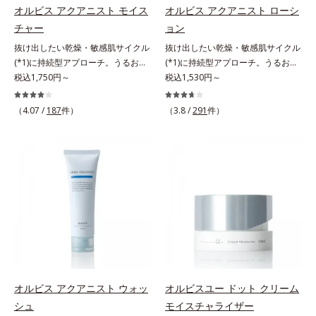
*3 色みのこと*4 トリエトキシカプ
イ酸、ジメチコン配合＝汗や水、皮
ルコシド（保湿）で形成するミセル
オルビス アクアニスト モイス
オルビス アクアニスト ローシ
リリルシラン配合＝保湿成分*5 ス
脂をはじき、メイクくずれを防ぐ成
*4 炭酸ジカプリリル*5 乾燥や汚れ
チャー
ョン
クワラン、ヒアルロン酸Na、加水
分*2 オリーブ葉エキス、ゴレンシ
による*6 キメの乱れによる＜使用
抜け出したい乾燥・敏感肌サイクル
抜け出したい乾燥・敏感肌サイクル
分解コラーゲン
葉エキス、加水分解ヒアルロン酸、
量目安＞適量＜使用ステップ＞オル
(*1)に持続型アプローチ。うるおい
(*1)に持続型アプローチ。うるおい
異性化糖配合＝保湿成分【ご使用方
ビス ザ クレンジング オイル ⇒
を追求した敏感肌用保湿スキンケア
税込1,750円～
を追求した敏感肌用保湿スキンケア
税込1,530円～
法】2層タイプなので、必ず容器を
洗顔料 ⇒ 化粧水 ⇒ 保湿液
(*2)。うるおいを逃し、刺激を受け
(*2)。うるおいを逃し、刺激を受け
よく振ってからお使いください。メ
※W洗顔が必要です＜使用方法＞1.
やすい角層の“乾燥敏感スランプ
やすい角層の“乾燥敏感スランプ
イクの仕上げに、顔から20cm程度
適量（2プッシュ程度）をとり、手
（4.07 /
187
件）
（3.8 /
291
件）
(*3)”に悩む敏感な肌へ。創業時から
(*3)”に悩む敏感な肌へ。創業時から
離し、目と口を閉じて、顔全体に適
のひら全体にさっと広げます。2.肌
のうるおい研究により完成した、待
のうるおい研究により完成した、待
量吹きかけてください。（5～6プッ
の上で軽くらせんを描くように、メ
望の敏感肌用保湿スキンケアライン
望の敏感肌用保湿スキンケアライン
シュが目安）ミストを塗布後、肌に
イクとよくなじませます。※落ちに
「オルビス アクアニスト」。乾燥
「オルビス アクアニスト」。乾燥
触れずに乾くまでそのままお待ちく
くいメイクを落とす際は、乾いた手
敏感スランプの原因にアプローチす
敏感スランプの原因にアプローチす
ださい。
にとり、メイクとしっかりなじませ
る持続型トリプルアミノ酸(*4)を配
る持続型トリプルアミノ酸(*4)を配
てください。3.メイクとなじんだ
合。もともと体内にあるアミノ酸は
合。もともと体内にあるアミノ酸は
ら、水またはぬるま湯でよく洗い流
異物として排出されにくく、肌にと
異物として排出されにくく、肌にと
します。4.その後、洗顔料で洗顔し
どまってうるおいを蓄えてくれま
どまってうるおいを蓄えてくれま
てください。各商品の詳しい情報は
す。刺激を受けやすくなった角層を
す。刺激を受けやすくなった角層を
商品ページをご覧ください。・
うるおいで満たし、脱・敏感肌を目
うるおいで満たし、脱・敏感肌を目
BEAUTY夏祭りは、こちら
指します。無油分・無着色・無香
指します。無油分・無着色・無香
オルビス アクアニスト ウォッ
オルビスユー ドット クリーム
料・アルコールフリー・界面活性剤
料・アルコールフリー・界面活性剤
シュ
モイスチャライザー
不使用(*5)・パラベンフリー、6つ
不使用(*5)・パラベンフリー、6つ