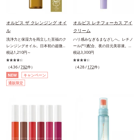
C(*5)や高浸透セラミド(*6)配合で肌
「透明感のなさ」が現れることで大
こらないということではありませ
荒れを防ぐ保湿成分*5 ウォッシュ
の水分量アップ。洗顔後の肌に使う
人の肌印象に大きな影響を与えてい
ん。ノンコメドジェニックテスト済
を除くLM＝さっぱり高保湿タイプ
と後肌がやわらかくなり、くすみ知
ることが分かりました。そこでオル
＝すべての人にコメド（ニキビのも
（脂性肌～普通肌）RM＝しっとり
らずのまっさら肌へ。メイクのり
ビスユー ドットシリーズは美容成
と）ができないというわけではあり
オルビス ザ クレンジング オイ
オルビス レチフォーカス アイ
高保湿タイプ（普通肌～超乾性肌）
(*7)もよくなります。さわやかさ広
分(*7)として「G.D.F.アクティベー
ません。
アレルギーテスト済＝全ての方にア
ル
クリーム
がるシトラスハーバルの香り。*1
ター(*8)」を配合。そして、従来か
レルギーが起こらないということで
洗浄力と保湿力を両立した至福のク
ハリ感みなぎるまなざしへ。レチノ
乾燥による*2 クエン酸配合＝角層
ら配合している美白有効成分「トラ
はありません。
レンジングオイル。日本初の超微粒
ール(*1)配合、夜の目元美容液。オ
柔軟成分*3 イソペンチルジオール
ネキサム酸」を配合しました。さら
子技術(*1)が毛穴奥の微細な汚れに
税込1,210円～
ルビスの目元技術を結集し、ハリ感
税込3,300円
配合＝保湿成分*4 ツボクサ葉エキ
に、シリーズ共通の美容成分(*7)
アプローチ。圧倒的な洗浄力と毛穴
みなぎるまなざしへ。レチノール
ス配合＝保湿成分*5 パルミチン酸
「GLルートブースター(*9)」を配合
悩みに着目したクレンジングオイル
(*1)配合の目元美容液です。目元悩
アスコルビルリン酸3Na配合＝保湿
することで、肌のふっくら感や透明
（4.36 /
792
件）
（4.28 /
172
件）
です。日本初・超微粒子技術(*1)
みをマルチにケアするレチノール
成分*6 セラミドNP、セラミド
感を叶えます。美白ケアしながら多
NEW
キャンペーン
で、さっと塗り広げるだけで濃いメ
と、ハリ感をサポートするペプチド
NG、セラミドAP配合＝保湿成分*7
角的なエイジングケアが叶うシリー
通販限定
イクはもちろん毛穴悩みも取り去
(*2)の2種の成分が深いうるおいを
汚れを落とすことによる
ズに。3ステップで上向き(*10)のハ
り、一瞬で気持ちのいい素肌へ。ス
与え、湧き上がるようなハリ感を呼
リと透明感を。効果的なシナジー設
キンケア0番目に、かつてないクレ
び覚まします。ハリ膜がのび広が
計で、あなたのエイジングケアを応
ンジング(*2)をご用意しました。ポ
り、肌表面にピン！としたハリ感を
援します。*1 メラニンの生成を抑
ーラ化成は独自の先端研究により、
与え、さらに疑似セラミド(*3)が角
え、シミ・ソバカスを防ぐ（ウォッ
ナノバブルよりも小さい超微粒子
層の隙間に浸透(*4)。夜のスキンケ
シュ除く）*2 オルビス内スキンケ
(*3)をクレンジングに搭載すること
アの最後にプラスすることで乾燥に
アシリーズの保湿力*3 年齢に応じ
に成功。毛穴よりはるかに小さい超
よる小ジワを目立たなくし、ハリ感
たお手入れのこと*4 うるおいによ
微粒子とオイルが肌と汚れの間に入
みなぎる目元を目指します。*1 レ
る*5 乾燥、ハリ・ツヤのなさ