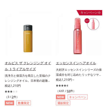
オルビス ザ クレンジング オイ
エッセンスインヘアオイル
ル トライアルサイズ
大好評エッセンスインシリーズの保
湿成分を封じ込めたリッチなツヤ髪
洗浄力と保湿力を両立した至福のク
続くヘアオイル。人気商品「エッセ
税込1,210円～
レンジングオイル。日本初の超微粒
ンスインヘアミルク」と同じシリー
子技術(*1)が毛穴奥の微細な汚れに
税込1,210円
ズのヘアオイルです。ナノサイズの
アプローチ。圧倒的な洗浄力と毛穴
（4.61 /
64
件）
美容成分(*1)で髪の隙間を満たして
悩みに着目したクレンジングオイル
（3 /
2
件）
NEW
キャンペーン
リッチなツヤ髪を維持する“超音波
のトライアルサイズです。日本初・
NEW
数量限定
通販限定
トリートメント”発想(*2)。美容成分
超微粒子技術(*1)で、さっと塗り広