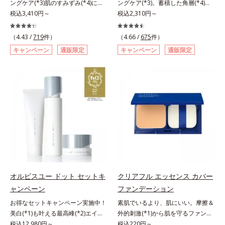
ングケア(*3)肌のすみずみ(*4)にし
ングケア(*3)。蓄積した角層(*4)を
ての方のお肌に合うということでは
酸」を配合しました。さらに、シリ
みわたるうるおい充満ローション。
税込3,410円～
絡めとりくすみ(*5)を晴らす高密着
税込2,310円～
ありません）*3 乾燥して敏感に感
ーズ共通の美容成分「GLルートブ
ハリも透明感(*5)も結果主義。年齢
マイルドピーリング(*6)洗顔料。ハ
じやすい状態のこと*4 発酵アミノ
ースター(*9)」を配合することで、
サイン(*6)の因子に着目した肌科学
リも透明感(*7)も結果主義。年齢サ
酸（ポリグルタミン酸）配合＝乾燥
肌のふっくら感や透明感を叶えま
（4.43 /
719
件）
（4.66 /
675
件）
エイジングケア(*3)シリーズ。オル
イン(*8)の因子に着目した肌科学エ
を防ぎ、うるおいに満ちた肌へ導く
す。美白ケアしながら多角的なエイ
キャンペーン
通販限定
キャンペーン
通販限定
ビスユー ドットシリーズは、年齢
イジングケア(*3)シリーズ。オルビ
保湿成分、植物由来アミノ酸（エル
ジングケアが叶うシリーズに。3ス
による肌悩み一つ一つを対処するの
スユー ドットシリーズは、年齢に
ゴチオネイン）配合＝肌を整え、す
テップで上向き(*10)のハリと透明
ではなく、肌で起きていることの根
よる肌悩み一つ一つを対処するので
こやかに保つ保湿成分、微生物由来
感を。効果的なシナジー設計で、あ
本原因に着目。加齢とともに現れる
はなく、肌で起きていることの根本
アミノ酸（エクトイン）配合＝乱れ
なたのエイジングケアを応援しま
年齢サインについて研究を進めたと
原因に着目。加齢とともに現れる年
た角層にうるおいを与え、肌荒れを
す。*1 メラニンの生成を抑え、シ
ころ、弾力感のない状態である「ハ
齢サインについて研究を進めたとこ
防ぐ保湿成分
ミ・ソバカスを防ぐ（ウォッシュを
リのなさ」や、くすみ(*7)などが現
ろ、弾力感のない状態である「ハリ
除く）*2 オルビス内スキンケアシ
れている状態である「透明感のな
のなさ」や、くすみ(*5)などが現れ
リーズの保湿力*3 年齢に応じたお
さ」が、大人の肌印象に大きな影響
ている状態である「透明感のなさ」
手入れのこと*4 うるおいによる
を与えていることがわかりました。
が、大人の肌印象に大きな影響を与
*5 乾燥、ハリ・ツヤのなさ*6
そこでオルビスユー ドットシリー
えていることがわかりました。そこ
乾燥による*7 保湿成分*8 ロニ
ズは美容成分(*8)として「G.D.F.ア
でオルビスユー ドットシリーズは
セラカエルレア果汁、ノバラエキス
オルビスユー ドット セットキ
クリアフル エッセンス カバー
クティベーター(*9)」を配合。そし
美容成分(*9)として「G.D.F.アクテ
配合＝うるおいを与えハリと透明感
ャンペーン
ファンデーション
て、従来から配合している美白(*1)
ィベーター(*10)」を配合。そし
に満ちた肌へ導く保湿成分*9 メマ
お得なセットキャンペーン実施中！
素肌でいるより、肌にいい。摩擦＆
有効成分「トラネキサム酸」を配合
て、従来から配合している美白(*1)
ツヨイグサ抽出液、スイカズラエキ
美白(*1)も叶える最高峰(*2)エイジ
外的刺激(*1)から肌を守るファンデ
しました。さらに、シリーズ共通の
有効成分「トラネキサム酸」を配合
ス配合＝角層のすみずみまで水分・
ングケア(*3)。ハリも透明感(*4)も
税込12,980円～
ーション。肌荒れやニキビがある
税込220円～
美容成分「GLルートブースター
しました。さらに、シリーズ共通の
油分を保ち、ハリ・ツヤを与える保