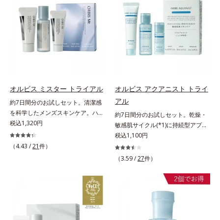
ションのすき間にフィットし、凹凸
の“定着”着想。毛髪水分との結合処
ず、メイクのりがUPします。水分
しくなる晴れやかな肌に導きます。
や毛穴をフラットに整えます。また
方で定着*3 イソステアロイル加水
と皮脂のバランスを整え、乾燥＆ベ
*1 ポーラ化成独自の（Ｃ１２－２
お直しと同時にうるおいを補給。さ
分解シルク（毛髪補修成分）*4 ト
タつきレスに。さらに毛穴周りの肌
０）アルキルグルコシド（保湿）で
らに余分な皮脂を吸着して、水分と
コフェロール、テトラヘキシルデカ
にうるおいを与え、キュッと引き締
形成するミセルから、汚れをはね返
皮脂のバランスをコントロールし、
ン酸アスコルビル（保湿）*5 アル
め＆ハリ感をUPさせます。また皮
す水の膜をつくる技術が日本初
メイクがくずれにくい肌へ。“立て
ギニン、グリシン、アスパラギン
脂を感知するとギュッと固まる膜を
（2024年12月時点、J－GLOBALに
直す”ことにこだわった設計で、メ
酸、セリン、トレオニン、バリン、
採用。ファンデーションのくずれや
よる自社調べ）*2 オルビス内でか
イクがくずれた肌にすんなりなじ
アラニン、プロリン、フェニルアラ
毛穴落ちを防ぎ、キレイが長持ちし
つてないオイルクレンジングのこと
み、ポンポンするだけでキレイが復
ニン、イソロイシン、ヒスチジン
ます。軽やかにのびるリキッドが肌
*3 ポーラ化成独自の（Ｃ１２－２
オルビス ミスター トライアル
オルビス アクアニスト トライ
活します。リキッド、クッション、
（毛髪補修）*6 加水分解ゴマタン
にほわっとべールをかけて、肌キメ
０）アルキルグルコシド（保湿）で
アル
約7日間分のお試しセット。清潔感
パウダー、どんなファンデーション
パクＰＧプロピルメチルシランジオ
がふっくら整うかのよう(*3)。つっ
形成するミセル*4 炭酸ジカプリリ
を科学したメンズスキンケア。ハ
約7日間分のお試しセット。乾燥・
の上に重ねてもOK。携帯に便利な
ール（毛髪補修）*7 コレステロー
ぱらないここちよい密着感で、さま
ル*5 乾燥や汚れによる*6 キメの乱
リ・ツヤのある、好印象な清潔透明
税込1,320円
敏感肌サイクル(*1)に持続型アプロ
コンパクトタイプです。
ル（保湿）各商品の詳しい情報は商
ざまなタイプのファンデと併用でき
れによる＜使用量目安＞適量＜使用
肌(*1)へ。オルビス ミスターは、男
ーチ。敏感肌用保湿スキンケア
税込1,100円
品ページをご覧ください。・エッセ
ます。毛穴が気になる箇所への部分
ステップ＞オルビス ザ クレンジン
性の清潔感、爽やかさ、若々しさの
(*2)。うるおいを逃し、刺激を受け
（4.43 /
21
件）
ンスインヘアミルクは、こちら
使いもOK。*1 ファンデーションが
グ オイル ⇒ 洗顔料 ⇒ 化粧
印象を科学的に検証し、ポジティブ
やすい角層の“乾燥敏感スランプ
くずれて毛穴に落ちること*2 酸化
（3.59 /
27
件）
水 ⇒ 保湿液 ※W洗顔が必要で
な光（＝ツヤ）が男性の印象に重要
(*3)”に悩む敏感な肌へ。創業時から
チタン配合＝カバー力向上成分*3
す＜使用方法＞1.適量をとり、手の
であること(*2)を業界で初めて発見
のうるおい研究により完成した、待
メイク効果による
ひら全体にさっと広げます。2.肌の
(*3)。ニキビ・肌荒れ予防有効成分
望の敏感肌用保湿スキンケアライン
上で軽くらせんを描くように、メイ
と保湿成分を新たに配合。これまで
「オルビス アクアニスト」。乾燥
クとよくなじませます。※落ちにく
の乾燥・テカリへのケアはそのまま
敏感スランプの原因にアプローチす
いメイクを落とす際は、乾いた手に
に、肌荒れ・ニキビ予防など“今”の
る持続型トリプルアミノ酸(*4)を配