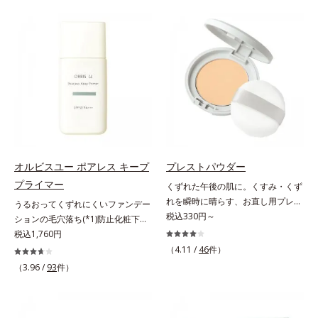
が毛髪内部の隙間に入り込みピタッ
げるだけで濃いメイクはもちろん毛
と密着し、定着効果をもたらすツヤ
穴悩みも取り去り、一瞬で気持ちの
記憶マグネット成分(*1)を配合しま
いい素肌へ。スキンケア0番目に、
した。さらにキューティクルとなじ
かつてないクレンジング(*2)をご用
みが良いキューティクルリペア成分
意しました。ポーラ化成は独自の先
(*3)が、開いたキューティクルにピ
端研究により、ナノバブルよりも小
タッと密着し、毎朝手ぐしでツヤが
さい超微粒子(*3)をクレンジングに
整うほどの美しい素髪へ導きます。
搭載することに成功。毛穴よりはる
そのほか、健康的な印象の髪に導く
かに小さい超微粒子とオイルが肌と
美容液成分も多数配合しました。・
汚れの間に入り込み、小さくばらけ
Wビタミン(*4)：保湿効果をもつ成
て肌表面にうるおいベールを形成。
オルビスユー ポアレス キープ
プレストパウダー
分が乾燥ダメージをケアし、毛髪の
これにより、洗い流した瞬間に汚れ
プライマー
くずれた午後の肌に。くすみ・くず
うるおいをUP・11種のアミノ酸
が肌に再付着することを防止し、細
れを瞬時に晴らす、お直し用プレス
(*5)：エッセンスインヘアミルクと
うるおってくずれにくいファンデー
かい毛穴汚れをごっそりするん！角
トパウダー。くすみ・くずれを瞬時
税込330円～
共通成分で毛髪を補修・タンパク質
ションの毛穴落ち(*1)防止化粧下
栓溶解オイル(*4)が詰まりや黒ずみ
に晴らす、お直し用のプレストパウ
補給成分(*6)：毛髪を補修してハリ
地。ファンデーションの毛穴落ち
税込1,760円
も溶かして、毛穴の目立ちにくいす
ダーです。朝のメイクから時間が経
コシをUP・コレステロール(*7)：髪
(*1)防止化粧下地です。毛穴
べすべ肌に洗い上げます。大人肌の
（4.11 /
46
件）
った肌は、どんよりくすんだ肌曇り
への親和性が高い油性成分が毛髪の
1/10000サイズのマイクロカバー成
ためのくすみ(*5)を晴らすアプロー
（3.96 /
93
件）
状態。そんな朝と午後の肌状態の違
なめらかさをUP*1 コハク酸、加水
分(*2)が毛穴をカバー。毛穴をフラ
チによって圧巻の洗浄力と保湿力を
いに着目しました。乾燥や皮脂分泌
分解ヒアルロン酸（ツヤを保つ保
ットに整えてつるんとなめらかに。
叶え、毛穴目立ち(*6)や乾燥による
でくずれて毛穴に落ちたファンデー
湿・毛髪補修成分）*2 超音波ケア
ファンデが毛穴に落ちる隙をつくら
くすみをケアし、毎日のメイクが楽