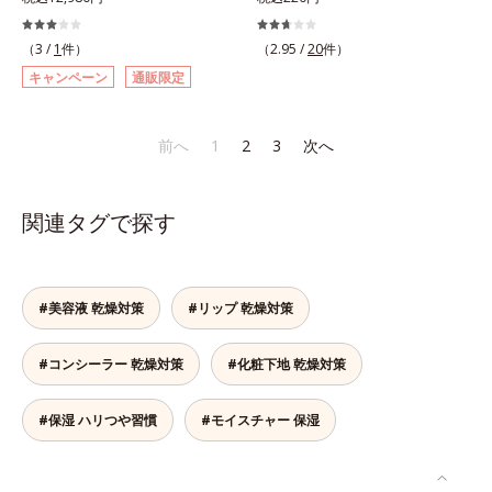
結果主義。年齢サイン(*5)の因子に
と、ファンデーションを塗っていい
(*10)」を配合することで、肌のふ
美容成分「GLルートブースター
湿成分*10 気持ちのこと
着目した肌科学エイジングケア(*3)
か悩むもの。とはいえ、素肌のまま
っくら感や透明感を叶えます。美白
(*11)」を配合することで、肌のふ
（3 /
1
件）
（2.95 /
20
件）
シリーズ。オルビスユー ドットシ
では紫外線など外的刺激(*1)をダイ
ケアしながら多角的なエイジングケ
っくら感や透明感を叶えます。美白
キャンペーン
通販限定
リーズは、年齢による肌悩み一つ一
レクトに受けやすい状態です。肌荒
アが叶うシリーズに。3ステップで
ケアしながら多角的なエイジングケ
つを対処するのではなく、肌で起き
れしやすい、ニキビができやすい人
上向き(*11)のハリと透明感を。効
アが叶うシリーズに。3ステップで
ていることの根本原因に着目。加齢
こそ、肌負担が少ない低刺激設計の
果的なシナジー設計で、あなたのエ
上向き(*12)のハリと透明感を。効
前へ
1
2
3
次へ
とともに現れる年齢サイン(*5)につ
ファンデーションで守るのがベス
イジングケアを応援します。*1 メ
果的なシナジー設計で、あなたのエ
いて研究を進めたところ、弾力感の
ト。「クリアフル エッセンス カバ
ラニンの生成を抑え、シミ・ソバカ
イジングケアを応援します。*1 メ
ない状態である「ハリのなさ」や、
ー ファンデーション」は紫外線吸
スを防ぐ（ウォッシュを除く）*2
ラニンの生成を抑え、シミ・ソバカ
関連タグで探す
くすみ(*6)などが現れている状態で
収剤不使用のうえ、敏感肌対象パッ
オルビス内スキンケアシリーズの保
スを防ぐ（ウォッシュを除く）*2
ある「透明感のなさ」が現れること
チテスト済(*2)、ノンコメドジェニ
湿力*3 年齢に応じたお手入れのこ
オルビス内スキンケアシリーズの保
で大人の肌印象に大きな影響を与え
ックテスト済(*3)で、とことん肌の
と*4 角層まで*5 うるおいによ
湿力*3 年齢に応じたお手入れのこ
ていることが分かりました。そこで
ことを考えた設計。さらに美容成分
る*6 乾燥、ハリ・ツヤのなさ
と*4 剥がれずに肌に蓄積した古い
#美容液 乾燥対策
#リップ 乾燥対策
オルビスユー ドットシリーズは美
に包まれた水分保持力の高い粉体や
*7 乾燥による*8 保湿成分*9
角層*5 乾燥による*6 洗浄によ
容成分(*7)として「G.D.F.アクティ
和漢植物由来成分をはじめとした、
ロニセラカエルレア果汁、ノバラエ
る物理的効果*7 うるおいによる
#コンシーラー 乾燥対策
#化粧下地 乾燥対策
ベーター(*8)」を配合。そして、従
肌をいたわる保湿成分をたっぷり配
キス配合＝うるおいを与えハリと透
*8 乾燥、ハリ・ツヤのなさ*9
来から配合している美白有効成分
合しました。肌にやさしいだけでな
明感に満ちた肌へ導く保湿成分
保湿成分*10 ロニセラカエルレア
「トラネキサム酸」を配合しまし
く、毛穴や凸凹、赤みをカバーし
*10 メマツヨイグサ抽出液、スイ
果汁、ノバラエキス配合＝うるおい
#保湿 ハリつや習慣
#モイスチャー 保湿
た。さらに、シリーズ共通の美容成
て、自然な陶器肌を叶えます。*1
カズラエキス配合＝角層のすみずみ
を与えハリと透明感に満ちた肌へ導
分(*7)「GLルートブースター(*9)」
乾燥など*2 すべての人に皮膚刺激
まで水分・油分を保ち、ハリ・ツヤ
く保湿成分*11 メマツヨイグサ抽
を配合することで、肌のふっくら感
がおきないというわけではありませ
を与える保湿成分*11 気持ちのこ
出液、スイカズラエキス配合＝角層