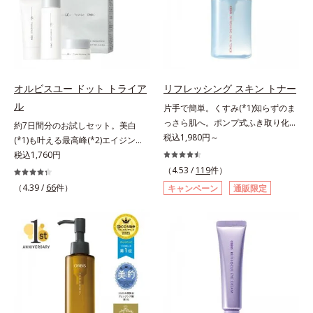
とり、メイクとしっかりなじませて
肌悩みに応え、“未来”を見据えて好
合。もともと体内にあるアミノ酸は
ください。3.メイクとなじんだら、
印象の鍵となるハリ・ツヤへもアプ
異物として排出されにくく、肌にと
水またはぬるま湯でよく洗い流しま
ローチする進化を遂げました。うる
どまってうるおいを蓄えてくれま
す。4.その後、洗顔料で洗顔してく
おいを逃しやすい男性肌に着目し、
す。刺激を受けやすくなった角層を
ださい。
アイテム同士をなじみやすくする
うるおいで満たし、脱・敏感肌を目
「うるおいコネクト設計」を採用。
指します。無油分・無着色・無香
オルビスユー ドット トライア
リフレッシング スキン トナー
8アイテム分の機能を3ステップに集
料・アルコールフリー・界面活性剤
ル
片手で簡単。くすみ(*1)知らずのま
約し、よりシンプルなお手入れで、
不使用(*5)・パラベンフリー、6つ
っさら肌へ。ポンプ式ふき取り化粧
約7日間分のお試しセット。美白
ハリ・ツヤのある好印象な清潔透明
のフリー処方で徹底的に肌に寄り添
水。くすみ(*1)知らずのまっさら肌
税込1,980円～
(*1)も叶える最高峰(*2)エイジング
肌(*1)へ導きます。*1 うるおいによ
います。*1 乾燥と敏感をくり返す
へ。洗顔後すぐの肌に使う、ポンプ
ケア(*3)。ハリも透明感(*4)も結果
税込1,760円
る透明感のある肌*2 男性の顔画像
こと*2 敏感肌対象連用テスト済
式のふき取り化粧水です。ポンプ式
主義。年齢サイン(*5)の因子に着目
を用いた印象評価において、基準画
（4.53 /
119
件）
（すべての方のお肌に合うというこ
だから簡単。片手でぷしゅっと押す
した肌科学エイジングケア(*3)シリ
像に対して、頬全体に輝度分布がな
（4.39 /
66
件）
とではありません）*3 乾燥して敏
キャンペーン
通販限定
だけでコットンに含ませられます。
ーズ。オルビスユー ドットシリー
だらかな光（ツヤ）があると、爽や
感に感じやすい状態のこと*4 発酵
コットンで肌をふき取ると、植物由
ズは、年齢による肌悩み一つ一つを
かさ印象が高く評価されたこと*3
アミノ酸（ポリグルタミン酸）配合
来AHA(*2)が古い角質をやわらかく
対処するのではなく、肌で起きてい
2022年12月22日時点で、科学文献
＝乾燥を防ぎ、うるおいに満ちた肌
し、手強い汚れも落としやすく。ク
ることの根本原因に着目。加齢とと
データベースPubMed及びGoogle
へ導く保湿成分、植物由来アミノ酸
イックフィット成分(*3)がほぐれた
もに現れる年齢サイン(*5)について
scholarにより国内化粧品業界にお
（エルゴチオネイン）配合＝肌を整
角層の汚れを素早くなじませ、コッ
研究を進めたところ、弾力感のない
いて該当文献がないことを確認（ポ
え、すこやかに保つ保湿成分、微生
トンで除去します。話題の美容成分
状態である「ハリのなさ」や、くす
ーラ化成研究所調べ）アレルギーテ
物由来アミノ酸（エクトイン）配合
CICA(*4)のほか、高浸透ビタミン
み(*6)などが現れている状態である
スト済＝全ての方にアレルギーが起
＝乱れた角層にうるおいを与え、肌