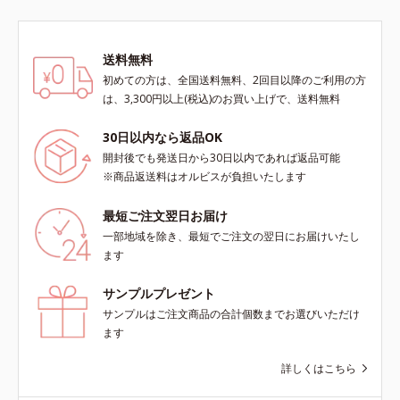
や透明感を叶えます。美白ケアしな
ん*3 すべての人にコメド（ニキビ
と
のすみずみまで水分・油分を保ち、
がら多角的なエイジングケアが叶う
のもと）ができないというわけでは
ハリ・ツヤを与える保湿成分*12
シリーズに。3ステップで上向き
ありません。
気持ちのこと
送料無料
(*10)のハリと透明感を。効果的な
初めての方は、全国送料無料、2回目以降のご利用の方
シナジー設計で、あなたのエイジン
は、3,300円以上(税込)のお買い上げで、送料無料
グケアを応援します。*1 メラニン
の生成を抑え、シミ・ソバカスを防
30日以内なら返品OK
ぐ（ウォッシュ除く）*2 オルビス
開封後でも発送日から30日以内であれば返品可能
内スキンケアシリーズの保湿力*3
※商品返送料はオルビスが負担いたします
年齢に応じたお手入れのこと*4 う
るおいによる*5 乾燥、ハリ・ツヤ
最短ご注文翌日お届け
のなさ*6 乾燥による*7 保湿成分*8
ロニセラカエルレア果汁、ノバラエ
一部地域を除き、最短でご注文の翌日にお届けいたし
キス配合＝うるおいを与えハリと透
ます
明感に満ちた肌へ導く保湿成分*9
メマツヨイグサ抽出液、スイカズラ
サンプルプレゼント
エキス配合＝角層のすみずみまで水
サンプルはご注文商品の合計個数までお選びいただけ
分・油分を保ち、ハリ・ツヤを与え
ます
る保湿成分*10 気持ちのこと各商品
の詳しい情報は商品ページをご覧く
詳しくはこちら
ださい。・BEAUTY夏祭りは、こち