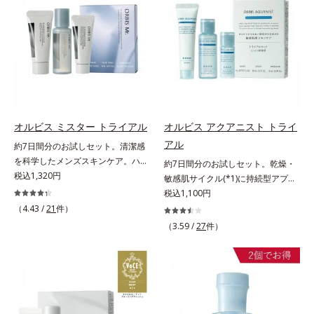
ションのすき間にフィットし、凹凸
の“定着”着想。毛髪水分との結合処
ず、メイクのりがUPします。水分
しくなる晴れやかな肌に導きます。
や毛穴をフラットに整えます。また
方で定着*3 イソステアロイル加水
と皮脂のバランスを整え、乾燥＆ベ
*1 ポーラ化成独自の（Ｃ１２－２
お直しと同時にうるおいを補給。さ
分解シルク（毛髪補修成分）*4 ト
タつきレスに。さらに毛穴周りの肌
０）アルキルグルコシド（保湿）で
らに余分な皮脂を吸着して、水分と
コフェロール、テトラヘキシルデカ
にうるおいを与え、キュッと引き締
形成するミセルから、汚れをはね返
皮脂のバランスをコントロールし、
ン酸アスコルビル（保湿）*5 アル
め＆ハリ感をUPさせます。また皮
す水の膜をつくる技術が日本初
メイクがくずれにくい肌へ。“立て
ギニン、グリシン、アスパラギン
脂を感知するとギュッと固まる膜を
（2024年12月時点、J－GLOBALに
直す”ことにこだわった設計で、メ
酸、セリン、トレオニン、バリン、
採用。ファンデーションのくずれや
よる自社調べ）*2 オルビス内でか
イクがくずれた肌にすんなりなじ
アラニン、プロリン、フェニルアラ
毛穴落ちを防ぎ、キレイが長持ちし
つてないオイルクレンジングのこと
み、ポンポンするだけでキレイが復
ニン、イソロイシン、ヒスチジン
ます。軽やかにのびるリキッドが肌
*3 ポーラ化成独自の（Ｃ１２－２
オルビス ミスター トライアル
オルビス アクアニスト トライ
活します。リキッド、クッション、
（毛髪補修）*6 加水分解ゴマタン
にほわっとべールをかけて、肌キメ
０）アルキルグルコシド（保湿）で
アル
約7日間分のお試しセット。清潔感
パウダー、どんなファンデーション
パクＰＧプロピルメチルシランジオ
がふっくら整うかのよう(*3)。つっ
形成するミセル*4 炭酸ジカプリリ
を科学したメンズスキンケア。ハ
約7日間分のお試しセット。乾燥・
の上に重ねてもOK。携帯に便利な
ール（毛髪補修）*7 コレステロー
ぱらないここちよい密着感で、さま
ル*5 乾燥や汚れによる*6 キメの乱
リ・ツヤのある、好印象な清潔透明
税込1,320円
敏感肌サイクル(*1)に持続型アプロ
コンパクトタイプです。
ル（保湿）各商品の詳しい情報は商
ざまなタイプのファンデと併用でき
れによる＜使用量目安＞適量＜使用
肌(*1)へ。オルビス ミスターは、男
ーチ。敏感肌用保湿スキンケア
税込1,100円
品ページをご覧ください。・エッセ
ます。毛穴が気になる箇所への部分
ステップ＞オルビス ザ クレンジン
性の清潔感、爽やかさ、若々しさの
(*2)。うるおいを逃し、刺激を受け
（4.43 /
21
件）
ンスインヘアミルクは、こちら
使いもOK。*1 ファンデーションが
グ オイル ⇒ 洗顔料 ⇒ 化粧
印象を科学的に検証し、ポジティブ
やすい角層の“乾燥敏感スランプ
くずれて毛穴に落ちること*2 酸化
（3.59 /
27
件）
水 ⇒ 保湿液 ※W洗顔が必要で
な光（＝ツヤ）が男性の印象に重要
(*3)”に悩む敏感な肌へ。創業時から
チタン配合＝カバー力向上成分*3
す＜使用方法＞1.適量をとり、手の
であること(*2)を業界で初めて発見
のうるおい研究により完成した、待
メイク効果による
ひら全体にさっと広げます。2.肌の
(*3)。ニキビ・肌荒れ予防有効成分
望の敏感肌用保湿スキンケアライン
上で軽くらせんを描くように、メイ
と保湿成分を新たに配合。これまで
「オルビス アクアニスト」。乾燥
クとよくなじませます。※落ちにく
の乾燥・テカリへのケアはそのまま
敏感スランプの原因にアプローチす
いメイクを落とす際は、乾いた手に
に、肌荒れ・ニキビ予防など“今”の
る持続型トリプルアミノ酸(*4)を配