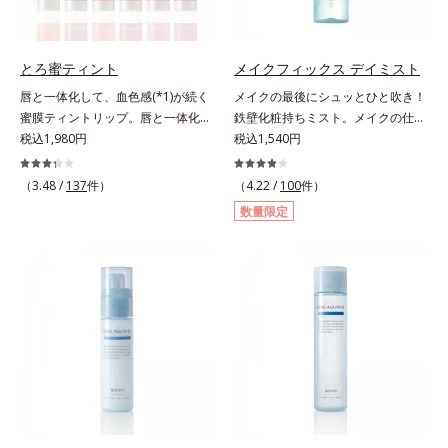
り込み、小さくばらけて肌表面にう
チノール配合＝保湿成分*2 パルミ
*6 乾燥による*7 保湿成分*8
るおいベールを形成。これにより、
トイルトリペプチド－5配合＝保湿
ロニセラカエルレア果汁、ノバラエ
洗い流した瞬間に汚れが肌に再付着
成分*3 ラウロイルグルタミン酸ジ
キス配合＝うるおいを与えハリと透
とろ蜜ティント
メイクフィックス デイミスト
することを防止し、細かい毛穴汚れ
（フィトステリル/オクチルドデシ
明感に満ちた肌へ導く保湿成分*9
唇と一体化して、血色感(*1)が続く
メイクの最後にシュッとひと吹き！
をごっそりするん！角栓溶解オイル
ル）配合＝保湿成分*4 角層まで
メマツヨイグサ抽出液、スイカズラ
蜜膜ティントリップ。唇と一体化し
鉄壁化粧持ちミスト。メイクの仕上
(*4)が詰まりや黒ずみも溶かして、
エキス配合＝角層のすみずみまで水
て色落ちしにくいティント処方とう
税込1,980円
げにシュッとひと吹き。肌とメイク
税込1,540円
毛穴の目立ちにくいすべすべ肌に洗
分・油分を保ち、ハリ・ツヤを与え
るおいを両立した、ティントリップ
の密着感をピタッと高め、メイクく
い上げます。大人肌のためのくすみ
る保湿成分*10 気持ちのことアレ
です。色が長時間唇に密着するオイ
ずれを防ぎ、化粧持ちをアップさせ
(*5)を晴らすアプローチによって圧
（3.48 /
137
件）
（4.22 /
100
件）
ルギーテスト済＝全ての方にアレル
ル(*2)配合だから色落ちしにくく、
るミストタイプの化粧水です。くず
巻の洗浄力と保湿力を叶え、毛穴目
ギーが起こらないということではあ
数量限定
果物の蜜を凝縮したような(*3)みず
れ防止成分(*1)を含む層と美容成分
立ち(*6)や乾燥によるくすみをケア
りません。
みずしい発色が続きます。また色素
(*2)を含む水層の2層タイプ。よく
し、毎日のメイクが楽しくなる晴れ
による唇の乾燥を防ぐため、一部の
振って混ぜると、美容成分がくずれ
やかな肌に導きます。*1 ポーラ化
色素に特殊コーティング処理(*4)を
防止成分を包み込み、メイクの上に
成独自の（Ｃ１２－２０）アルキル
施し、さらに3種のうるおい・保護
ピタッと密着。くずれ防止成分が
グルコシド（保湿）で形成するミセ
成分(*5)も配合。しっとり感をキー
汗・水・皮脂をはじきながら、美容
ルから、汚れをはね返す水の膜をつ
プし、ぷるんとした唇に。さっとひ
成分がうるおいをキープ。Wの機能
くる技術が日本初（2024年12月時
と塗りするだけで、くすみやすい大
でメイクをくずさずガードします。
点、J－GLOBALによる自社調べ）
人の肌に血色感を与え、唇を自然に
さらに保湿成分配合でうるおい感が
*2 オルビス内でかつてないオイル
美しく彩る色設計です。*1 メイク
続き、エアコンなどによる乾燥も防
クレンジングのこと*3 ポーラ化成
効果による*2 水添ポリイソブテン
ぎます。*1 トリメチルシロキシケ
独自の（Ｃ１２－２０）アルキルグ