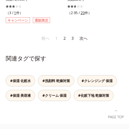
結果主義。年齢サイン(*5)の因子に
と、ファンデーションを塗っていい
(*10)」を配合することで、肌のふ
美容成分「GLルートブースター
湿成分*10 気持ちのこと
着目した肌科学エイジングケア(*3)
か悩むもの。とはいえ、素肌のまま
っくら感や透明感を叶えます。美白
(*11)」を配合することで、肌のふ
（3 /
1
件）
（2.95 /
20
件）
シリーズ。オルビスユー ドットシ
では紫外線など外的刺激(*1)をダイ
ケアしながら多角的なエイジングケ
っくら感や透明感を叶えます。美白
キャンペーン
通販限定
リーズは、年齢による肌悩み一つ一
レクトに受けやすい状態です。肌荒
アが叶うシリーズに。3ステップで
ケアしながら多角的なエイジングケ
つを対処するのではなく、肌で起き
れしやすい、ニキビができやすい人
上向き(*11)のハリと透明感を。効
アが叶うシリーズに。3ステップで
ていることの根本原因に着目。加齢
こそ、肌負担が少ない低刺激設計の
果的なシナジー設計で、あなたのエ
上向き(*12)のハリと透明感を。効
前へ
1
2
3
次へ
とともに現れる年齢サイン(*5)につ
ファンデーションで守るのがベス
イジングケアを応援します。*1 メ
果的なシナジー設計で、あなたのエ
いて研究を進めたところ、弾力感の
ト。「クリアフル エッセンス カバ
ラニンの生成を抑え、シミ・ソバカ
イジングケアを応援します。*1 メ
ない状態である「ハリのなさ」や、
ー ファンデーション」は紫外線吸
スを防ぐ（ウォッシュを除く）*2
ラニンの生成を抑え、シミ・ソバカ
関連タグで探す
くすみ(*6)などが現れている状態で
収剤不使用のうえ、敏感肌対象パッ
オルビス内スキンケアシリーズの保
スを防ぐ（ウォッシュを除く）*2
ある「透明感のなさ」が現れること
チテスト済(*2)、ノンコメドジェニ
湿力*3 年齢に応じたお手入れのこ
オルビス内スキンケアシリーズの保
で大人の肌印象に大きな影響を与え
ックテスト済(*3)で、とことん肌の
と*4 角層まで*5 うるおいによ
湿力*3 年齢に応じたお手入れのこ
ていることが分かりました。そこで
ことを考えた設計。さらに美容成分
る*6 乾燥、ハリ・ツヤのなさ
と*4 剥がれずに肌に蓄積した古い
#保湿 化粧水
#洗顔料 乾燥対策
#クレンジング 保湿
オルビスユー ドットシリーズは美
に包まれた水分保持力の高い粉体や
*7 乾燥による*8 保湿成分*9
角層*5 乾燥による*6 洗浄によ
容成分(*7)として「G.D.F.アクティ
和漢植物由来成分をはじめとした、
ロニセラカエルレア果汁、ノバラエ
る物理的効果*7 うるおいによる
#保湿 美容液
#クリーム 保湿
#化粧下地 乾燥対策
ベーター(*8)」を配合。そして、従
肌をいたわる保湿成分をたっぷり配
キス配合＝うるおいを与えハリと透
*8 乾燥、ハリ・ツヤのなさ*9
来から配合している美白有効成分
合しました。肌にやさしいだけでな
明感に満ちた肌へ導く保湿成分
保湿成分*10 ロニセラカエルレア
「トラネキサム酸」を配合しまし
く、毛穴や凸凹、赤みをカバーし
*10 メマツヨイグサ抽出液、スイ
果汁、ノバラエキス配合＝うるおい
た。さらに、シリーズ共通の美容成
て、自然な陶器肌を叶えます。*1
カズラエキス配合＝角層のすみずみ
を与えハリと透明感に満ちた肌へ導
分(*7)「GLルートブースター(*9)」
乾燥など*2 すべての人に皮膚刺激
まで水分・油分を保ち、ハリ・ツヤ
く保湿成分*11 メマツヨイグサ抽
を配合することで、肌のふっくら感
がおきないというわけではありませ
を与える保湿成分*11 気持ちのこ
出液、スイカズラエキス配合＝角層