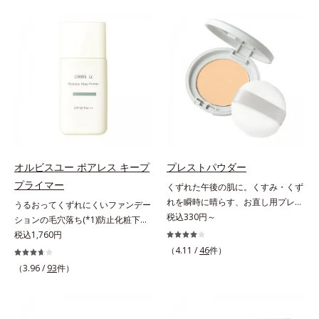
が毛髪内部の隙間に入り込みピタッ
げるだけで濃いメイクはもちろん毛
と密着し、定着効果をもたらすツヤ
穴悩みも取り去り、一瞬で気持ちの
記憶マグネット成分(*1)を配合しま
いい素肌へ。スキンケア0番目に、
した。さらにキューティクルとなじ
かつてないクレンジング(*2)をご用
みが良いキューティクルリペア成分
意しました。ポーラ化成は独自の先
(*3)が、開いたキューティクルにピ
端研究により、ナノバブルよりも小
タッと密着し、毎朝手ぐしでツヤが
さい超微粒子(*3)をクレンジングに
整うほどの美しい素髪へ導きます。
搭載することに成功。毛穴よりはる
そのほか、健康的な印象の髪に導く
かに小さい超微粒子とオイルが肌と
美容液成分も多数配合しました。・
汚れの間に入り込み、小さくばらけ
Wビタミン(*4)：保湿効果をもつ成
て肌表面にうるおいベールを形成。
オルビスユー ポアレス キープ
プレストパウダー
分が乾燥ダメージをケアし、毛髪の
これにより、洗い流した瞬間に汚れ
プライマー
くずれた午後の肌に。くすみ・くず
うるおいをUP・11種のアミノ酸
が肌に再付着することを防止し、細
れを瞬時に晴らす、お直し用プレス
(*5)：エッセンスインヘアミルクと
うるおってくずれにくいファンデー
かい毛穴汚れをごっそりするん！角
トパウダー。くすみ・くずれを瞬時
税込330円～
共通成分で毛髪を補修・タンパク質
ションの毛穴落ち(*1)防止化粧下
栓溶解オイル(*4)が詰まりや黒ずみ
に晴らす、お直し用のプレストパウ
補給成分(*6)：毛髪を補修してハリ
地。ファンデーションの毛穴落ち
税込1,760円
も溶かして、毛穴の目立ちにくいす
ダーです。朝のメイクから時間が経
コシをUP・コレステロール(*7)：髪
(*1)防止化粧下地です。毛穴
べすべ肌に洗い上げます。大人肌の
（4.11 /
46
件）
った肌は、どんよりくすんだ肌曇り
への親和性が高い油性成分が毛髪の
1/10000サイズのマイクロカバー成
ためのくすみ(*5)を晴らすアプロー
（3.96 /
93
件）
状態。そんな朝と午後の肌状態の違
なめらかさをUP*1 コハク酸、加水
分(*2)が毛穴をカバー。毛穴をフラ
チによって圧巻の洗浄力と保湿力を
いに着目しました。乾燥や皮脂分泌
分解ヒアルロン酸（ツヤを保つ保
ットに整えてつるんとなめらかに。
叶え、毛穴目立ち(*6)や乾燥による
でくずれて毛穴に落ちたファンデー
湿・毛髪補修成分）*2 超音波ケア
ファンデが毛穴に落ちる隙をつくら
くすみをケアし、毎日のメイクが楽