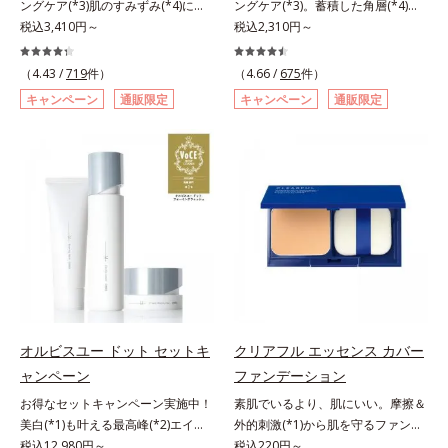
ングケア(*3)肌のすみずみ(*4)にし
ングケア(*3)。蓄積した角層(*4)を
ての方のお肌に合うということでは
酸」を配合しました。さらに、シリ
みわたるうるおい充満ローション。
税込3,410円～
絡めとりくすみ(*5)を晴らす高密着
税込2,310円～
ありません）*3 乾燥して敏感に感
ーズ共通の美容成分「GLルートブ
ハリも透明感(*5)も結果主義。年齢
マイルドピーリング(*6)洗顔料。ハ
じやすい状態のこと*4 発酵アミノ
ースター(*9)」を配合することで、
サイン(*6)の因子に着目した肌科学
リも透明感(*7)も結果主義。年齢サ
酸（ポリグルタミン酸）配合＝乾燥
肌のふっくら感や透明感を叶えま
（4.43 /
719
件）
（4.66 /
675
件）
エイジングケア(*3)シリーズ。オル
イン(*8)の因子に着目した肌科学エ
を防ぎ、うるおいに満ちた肌へ導く
す。美白ケアしながら多角的なエイ
キャンペーン
通販限定
キャンペーン
通販限定
ビスユー ドットシリーズは、年齢
イジングケア(*3)シリーズ。オルビ
保湿成分、植物由来アミノ酸（エル
ジングケアが叶うシリーズに。3ス
による肌悩み一つ一つを対処するの
スユー ドットシリーズは、年齢に
ゴチオネイン）配合＝肌を整え、す
テップで上向き(*10)のハリと透明
ではなく、肌で起きていることの根
よる肌悩み一つ一つを対処するので
こやかに保つ保湿成分、微生物由来
感を。効果的なシナジー設計で、あ
本原因に着目。加齢とともに現れる
はなく、肌で起きていることの根本
アミノ酸（エクトイン）配合＝乱れ
なたのエイジングケアを応援しま
年齢サインについて研究を進めたと
原因に着目。加齢とともに現れる年
た角層にうるおいを与え、肌荒れを
す。*1 メラニンの生成を抑え、シ
ころ、弾力感のない状態である「ハ
齢サインについて研究を進めたとこ
防ぐ保湿成分
ミ・ソバカスを防ぐ（ウォッシュを
リのなさ」や、くすみ(*7)などが現
ろ、弾力感のない状態である「ハリ
除く）*2 オルビス内スキンケアシ
れている状態である「透明感のな
のなさ」や、くすみ(*5)などが現れ
リーズの保湿力*3 年齢に応じたお
さ」が、大人の肌印象に大きな影響
ている状態である「透明感のなさ」
手入れのこと*4 うるおいによる
を与えていることがわかりました。
が、大人の肌印象に大きな影響を与
*5 乾燥、ハリ・ツヤのなさ*6
そこでオルビスユー ドットシリー
えていることがわかりました。そこ
乾燥による*7 保湿成分*8 ロニ
ズは美容成分(*8)として「G.D.F.ア
でオルビスユー ドットシリーズは
セラカエルレア果汁、ノバラエキス
オルビスユー ドット セットキ
クリアフル エッセンス カバー
クティベーター(*9)」を配合。そし
美容成分(*9)として「G.D.F.アクテ
配合＝うるおいを与えハリと透明感
ャンペーン
ファンデーション
て、従来から配合している美白(*1)
ィベーター(*10)」を配合。そし
に満ちた肌へ導く保湿成分*9 メマ
お得なセットキャンペーン実施中！
素肌でいるより、肌にいい。摩擦＆
有効成分「トラネキサム酸」を配合
て、従来から配合している美白(*1)
ツヨイグサ抽出液、スイカズラエキ
美白(*1)も叶える最高峰(*2)エイジ
外的刺激(*1)から肌を守るファンデ
しました。さらに、シリーズ共通の
有効成分「トラネキサム酸」を配合
ス配合＝角層のすみずみまで水分・
ングケア(*3)。ハリも透明感(*4)も
税込12,980円～
ーション。肌荒れやニキビがある
税込220円～
美容成分「GLルートブースター
しました。さらに、シリーズ共通の
油分を保ち、ハリ・ツヤを与える保