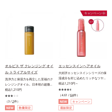
オルビス ザ クレンジング オイ
エッセンスインヘアオイル
ル トライアルサイズ
大好評エッセンスインシリーズの保
湿成分を封じ込めたリッチなツヤ髪
洗浄力と保湿力を両立した至福のク
続くヘアオイル。人気商品「エッセ
税込1,210円～
レンジングオイル。日本初の超微粒
ンスインヘアミルク」と同じシリー
子技術(*1)が毛穴奥の微細な汚れに
税込1,210円
ズのヘアオイルです。ナノサイズの
アプローチ。圧倒的な洗浄力と毛穴
（4.61 /
64
件）
美容成分(*1)で髪の隙間を満たして
悩みに着目したクレンジングオイル
（3 /
2
件）
NEW
キャンペーン
リッチなツヤ髪を維持する“超音波
のトライアルサイズです。日本初・
NEW
数量限定
通販限定
トリートメント”発想(*2)。美容成分
超微粒子技術(*1)で、さっと塗り広