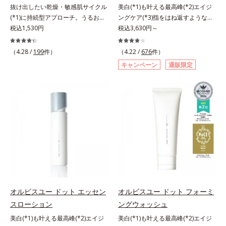
抜け出したい乾燥・敏感肌サイクル
美白(*1)も叶える最高峰(*2)エイジ
のフリー処方で徹底的に肌に寄り添
のフリー処方で徹底的に肌に寄り添
(*1)に持続型アプローチ。うるおい
ングケア(*3)指をはね返すような弾
います。*1 乾燥と敏感をくり返す
います。*1 乾燥と敏感をくり返す
を追求した敏感肌用保湿スキンケア
税込1,530円
力感が宿るハリ感 濃密フィットク
税込3,630円～
こと*2 敏感肌対象連用テスト済
こと*2 敏感肌対象連用テスト済
(*2)。うるおいを逃し、刺激を受け
リーム。ハリも透明感(*4)も結果主
（すべての方のお肌に合うというこ
（すべての方のお肌に合うというこ
やすい角層の“乾燥敏感スランプ
義。年齢サイン(*5)の因子に着目し
とではありません）*3 乾燥して敏
（4.28 /
199
件）
とではありません）*3 乾燥して敏
（4.22 /
676
件）
(*3)”に悩む敏感な肌へ。創業時から
た肌科学エイジングケア(*3)シリー
感に感じやすい状態のこと*4 発酵
感に感じやすい状態のこと*4 発酵
キャンペーン
通販限定
のうるおい研究により完成した、待
ズ。オルビスユー ドットシリーズ
アミノ酸（ポリグルタミン酸）配合
アミノ酸（ポリグルタミン酸）配合
望の敏感肌用保湿スキンケアライン
は、年齢による肌悩み一つ一つを対
＝乾燥を防ぎ、うるおいに満ちた肌
＝乾燥を防ぎ、うるおいに満ちた肌
「オルビス アクアニスト」。乾燥
処するのではなく、肌で起きている
へ導く保湿成分、植物由来アミノ酸
へ導く保湿成分、植物由来アミノ酸
敏感スランプの原因にアプローチす
ことの根本原因に着目。加齢ととも
（エルゴチオネイン）配合＝肌を整
（エルゴチオネイン）配合＝肌を整
る持続型トリプルアミノ酸(*4)を配
に現れる年齢サインについて研究を
え、すこやかに保つ保湿成分、微生
え、すこやかに保つ保湿成分、微生
合。もともと体内にあるアミノ酸は
進めたところ、弾力感のない状態で
物由来アミノ酸（エクトイン）配合
物由来アミノ酸（エクトイン）配合
異物として排出されにくく、肌にと
ある「ハリのなさ」や、くすみ(*6)
＝乱れた角層にうるおいを与え、肌
＝乱れた角層にうるおいを与え、肌
どまってうるおいを蓄えてくれま
などが現れている状態である「透明
荒れを防ぐ保湿成分*5 ウォッシュ
荒れを防ぐ保湿成分*5 ウォッシュ
す。刺激を受けやすくなった角層を
感のなさ」が、大人の肌印象に大き
を除くLM＝さっぱり高保湿タイプ
を除くLM＝さっぱり高保湿タイプ
うるおいで満たし、脱・敏感肌を目
な影響を与えていることがわかりま
（脂性肌～普通肌）RM＝しっとり
（脂性肌～普通肌）RM＝しっとり
指します。無油分・無着色・無香
した。そこでオルビスユー ドット
高保湿タイプ（普通肌～超乾性肌）
高保湿タイプ（普通肌～超乾性肌）
料・アルコールフリー・パラベンフ
シリーズは美容成分(*7)として
オルビスユー ドット エッセン
オルビスユー ドット フォーミ
リーで、徹底的に肌に寄り添いま
「G.D.F.アクティベーター(*8)」を
スローション
ングウォッシュ
す。*1 乾燥と敏感をくり返すこと
配合。そして、従来から配合してい
美白(*1)も叶える最高峰(*2)エイジ
美白(*1)も叶える最高峰(*2)エイジ
*2 敏感肌対象連用テスト済（すべ
る美白(*1)有効成分「トラネキサム