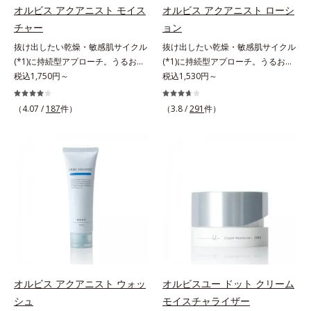
*3 色みのこと*4 トリエトキシカプ
イ酸、ジメチコン配合＝汗や水、皮
ルコシド（保湿）で形成するミセル
オルビス アクアニスト モイス
オルビス アクアニスト ローシ
リリルシラン配合＝保湿成分*5 ス
脂をはじき、メイクくずれを防ぐ成
*4 炭酸ジカプリリル*5 乾燥や汚れ
チャー
ョン
クワラン、ヒアルロン酸Na、加水
分*2 オリーブ葉エキス、ゴレンシ
による*6 キメの乱れによる＜使用
抜け出したい乾燥・敏感肌サイクル
抜け出したい乾燥・敏感肌サイクル
分解コラーゲン
葉エキス、加水分解ヒアルロン酸、
量目安＞適量＜使用ステップ＞オル
(*1)に持続型アプローチ。うるおい
(*1)に持続型アプローチ。うるおい
異性化糖配合＝保湿成分【ご使用方
ビス ザ クレンジング オイル ⇒
を追求した敏感肌用保湿スキンケア
税込1,750円～
を追求した敏感肌用保湿スキンケア
税込1,530円～
法】2層タイプなので、必ず容器を
洗顔料 ⇒ 化粧水 ⇒ 保湿液
(*2)。うるおいを逃し、刺激を受け
(*2)。うるおいを逃し、刺激を受け
よく振ってからお使いください。メ
※W洗顔が必要です＜使用方法＞1.
やすい角層の“乾燥敏感スランプ
やすい角層の“乾燥敏感スランプ
イクの仕上げに、顔から20cm程度
適量（2プッシュ程度）をとり、手
（4.07 /
187
件）
（3.8 /
291
件）
(*3)”に悩む敏感な肌へ。創業時から
(*3)”に悩む敏感な肌へ。創業時から
離し、目と口を閉じて、顔全体に適
のひら全体にさっと広げます。2.肌
のうるおい研究により完成した、待
のうるおい研究により完成した、待
量吹きかけてください。（5～6プッ
の上で軽くらせんを描くように、メ
望の敏感肌用保湿スキンケアライン
望の敏感肌用保湿スキンケアライン
シュが目安）ミストを塗布後、肌に
イクとよくなじませます。※落ちに
「オルビス アクアニスト」。乾燥
「オルビス アクアニスト」。乾燥
触れずに乾くまでそのままお待ちく
くいメイクを落とす際は、乾いた手
敏感スランプの原因にアプローチす
敏感スランプの原因にアプローチす
ださい。
にとり、メイクとしっかりなじませ
る持続型トリプルアミノ酸(*4)を配
る持続型トリプルアミノ酸(*4)を配
てください。3.メイクとなじんだ
合。もともと体内にあるアミノ酸は
合。もともと体内にあるアミノ酸は
ら、水またはぬるま湯でよく洗い流
異物として排出されにくく、肌にと
異物として排出されにくく、肌にと
します。4.その後、洗顔料で洗顔し
どまってうるおいを蓄えてくれま
どまってうるおいを蓄えてくれま
てください。各商品の詳しい情報は
す。刺激を受けやすくなった角層を
す。刺激を受けやすくなった角層を
商品ページをご覧ください。・
うるおいで満たし、脱・敏感肌を目
うるおいで満たし、脱・敏感肌を目
BEAUTY夏祭りは、こちら
指します。無油分・無着色・無香
指します。無油分・無着色・無香
オルビス アクアニスト ウォッ
オルビスユー ドット クリーム
料・アルコールフリー・界面活性剤
料・アルコールフリー・界面活性剤
シュ
モイスチャライザー
不使用(*5)・パラベンフリー、6つ
不使用(*5)・パラベンフリー、6つ