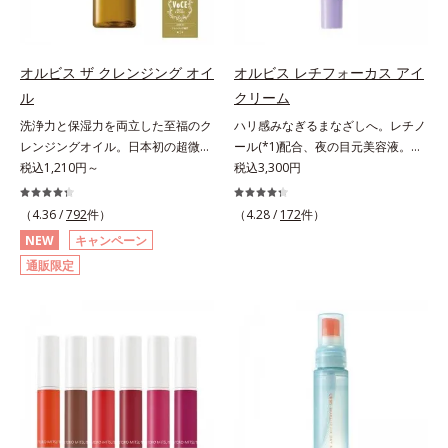
C(*5)や高浸透セラミド(*6)配合で肌
「透明感のなさ」が現れることで大
こらないということではありませ
荒れを防ぐ保湿成分*5 ウォッシュ
の水分量アップ。洗顔後の肌に使う
人の肌印象に大きな影響を与えてい
ん。ノンコメドジェニックテスト済
を除くLM＝さっぱり高保湿タイプ
と後肌がやわらかくなり、くすみ知
ることが分かりました。そこでオル
＝すべての人にコメド（ニキビのも
（脂性肌～普通肌）RM＝しっとり
らずのまっさら肌へ。メイクのり
ビスユー ドットシリーズは美容成
と）ができないというわけではあり
オルビス ザ クレンジング オイ
オルビス レチフォーカス アイ
高保湿タイプ（普通肌～超乾性肌）
(*7)もよくなります。さわやかさ広
分(*7)として「G.D.F.アクティベー
ません。
アレルギーテスト済＝全ての方にア
ル
クリーム
がるシトラスハーバルの香り。*1
ター(*8)」を配合。そして、従来か
レルギーが起こらないということで
洗浄力と保湿力を両立した至福のク
ハリ感みなぎるまなざしへ。レチノ
乾燥による*2 クエン酸配合＝角層
ら配合している美白有効成分「トラ
はありません。
レンジングオイル。日本初の超微粒
ール(*1)配合、夜の目元美容液。オ
柔軟成分*3 イソペンチルジオール
ネキサム酸」を配合しました。さら
子技術(*1)が毛穴奥の微細な汚れに
税込1,210円～
ルビスの目元技術を結集し、ハリ感
税込3,300円
配合＝保湿成分*4 ツボクサ葉エキ
に、シリーズ共通の美容成分(*7)
アプローチ。圧倒的な洗浄力と毛穴
みなぎるまなざしへ。レチノール
ス配合＝保湿成分*5 パルミチン酸
「GLルートブースター(*9)」を配合
悩みに着目したクレンジングオイル
(*1)配合の目元美容液です。目元悩
アスコルビルリン酸3Na配合＝保湿
することで、肌のふっくら感や透明
（4.36 /
792
件）
（4.28 /
172
件）
です。日本初・超微粒子技術(*1)
みをマルチにケアするレチノール
成分*6 セラミドNP、セラミド
感を叶えます。美白ケアしながら多
NEW
キャンペーン
で、さっと塗り広げるだけで濃いメ
と、ハリ感をサポートするペプチド
NG、セラミドAP配合＝保湿成分*7
角的なエイジングケアが叶うシリー
通販限定
イクはもちろん毛穴悩みも取り去
(*2)の2種の成分が深いうるおいを
汚れを落とすことによる
ズに。3ステップで上向き(*10)のハ
り、一瞬で気持ちのいい素肌へ。ス
与え、湧き上がるようなハリ感を呼
リと透明感を。効果的なシナジー設
キンケア0番目に、かつてないクレ
び覚まします。ハリ膜がのび広が
計で、あなたのエイジングケアを応
ンジング(*2)をご用意しました。ポ
り、肌表面にピン！としたハリ感を
援します。*1 メラニンの生成を抑
ーラ化成は独自の先端研究により、
与え、さらに疑似セラミド(*3)が角
え、シミ・ソバカスを防ぐ（ウォッ
ナノバブルよりも小さい超微粒子
層の隙間に浸透(*4)。夜のスキンケ
シュ除く）*2 オルビス内スキンケ
(*3)をクレンジングに搭載すること
アの最後にプラスすることで乾燥に
アシリーズの保湿力*3 年齢に応じ
に成功。毛穴よりはるかに小さい超
よる小ジワを目立たなくし、ハリ感
たお手入れのこと*4 うるおいによ
微粒子とオイルが肌と汚れの間に入
みなぎる目元を目指します。*1 レ
る*5 乾燥、ハリ・ツヤのなさ