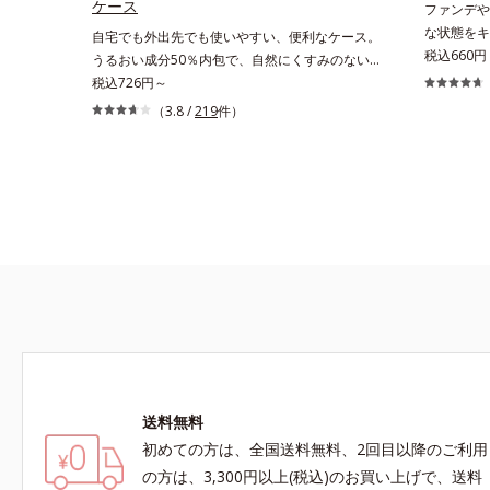
ケース
ファンデや
な状態をキ
自宅でも外出先でも使いやすい、便利なケース。
の汚れを1
税込660円
うるおい成分50％内包で、自然にくすみのない
す。液状だ
透明美肌を実現する「ルースパウダー」の専用ケ
税込726円～
をしっかり
ース（伸縮ネット、専用パフ付） うるおい成分
（3.8 /
219
件）
洗剤がパフ
50％内包で、携帯に便利なコンパクトタイプの
ーミントエ
ふわふわパウダー「プレストパウダー」の専用ケ
ちます。植
ース（便利な鏡付）※パフは別売りになります。
方にもお使
送料無料
初めての方は、全国送料無料、2回目以降のご利用
の方は、3,300円以上(税込)のお買い上げで、送料