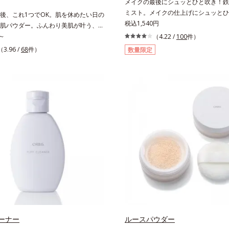
メイクの最後にシュッとひと吹き！鉄
ミスト。メイクの仕上げにシュッとひ
後、これ1つでOK。肌を休めたい日の
とメイクの密着感をピタッと高め、メ
税込1,540円
肌パウダー。ふんわり美肌が叶う、う
を防ぎ、化粧持ちをアップさせるミス
ダーです。3色の光を操るパウダーが
～
（4.22 /
100
件）
化粧水です。くずれ防止成分(*1)を
感を演出。ソフトフォーカス効果で肌
（3.96 /
68
件）
数量限定
成分(*2)を含む水層の2層タイプ。よ
をぼかし、毛穴やくすみもサラッとカ
ぜると、美容成分がくずれ防止成分を
わり軽いつけごこちながら美肌質感を
メイクの上にピタッと密着。くずれ防
さらに花粉やちり・ホコリ、紫外線な
汗・水・皮脂をはじきながら、美容成
激から肌をガードします。スキンケア
いをキープ。Wの機能でメイクをくず
とつでライトメイク効果。クレンジン
します。さらに保湿成分配合でうるお
紫外線吸収剤やグリセリン、パラベン
き、エアコンなどによる乾燥も防ぎます
方。肌を休ませたい日、リモートワー
リメチルシロキシケイ酸、ジメチコン
所へちょこっとお出かけする時など、
水、皮脂をはじき、メイクくずれを防
イクは負担に感じる日におすすめで
オリーブ葉エキス、ゴレンシ葉エキス
ヒアルロン酸、異性化糖配合＝保湿成
方法】2層タイプなので、必ず容器を
からお使いください。メイクの仕上げ
20cm程度離し、目と口を閉じて、顔
吹きかけてください。（5～6プッシ
ミストを塗布後、肌に触れずに乾くま
ーナー
ルースパウダー
お待ちください。