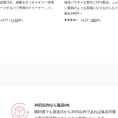
皮脂汚れ、雑菌をすっきりオフ！清潔
保湿パウダーを贅沢に50％配合。ふ
ープするパフ専用のクリーナー。パフ
い素肌のような質感になりながらもう
度洗いでしっかり落とすクリーナーで
ヤを叶えるフェイスパウダー。朝の仕
税込440円～
からパフのすみずみに行き渡り、汚れ
オリティが全然違う！ まるで美しい
（4.77 /
1743
件）
（4.27 /
686
件）
キャッチ。水でサッと洗い流せるので
な質感を叶えるルースパウダー（お粉
に残る心配がありません。また、ペパ
キッドタイプのファンデーションを使
キスを配合。洗浄後も清潔な状態を保
上げがパサパサのお粉ではせっかくの
物性洗浄成分配合。手荒れの気になる
しに…。オルビスのルースパウダーは
いいただけます。
光をまとったグロウニュアンスパウダ
合。リキッドのツヤ感を活かしながら
りと軽やかなサラツヤ肌へと、仕上が
上げします。うるおいパウダーを50
さらに浸透型ヒアルロン酸エキスも加
で、お粉ながら肌をしっとりと仕上げ
30日以内なら返品OK
開封後でも発送日から30日以内であれば返品可能