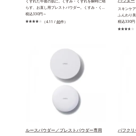
パウダー
くずれた午後の肌に。くすみ・くずれを瞬時に晴
らす、お直し用プレストパウダー。くすみ・くず
スキンケア
れを瞬時に晴らす、お直し用のプレストパウダー
税込330円～
ふんわり美
です。朝のメイクから時間が経った肌は、どんよ
るおいパウ
税込330円
（4.11 /
46
件）
りくすんだ肌曇り状態。そんな朝と午後の肌状態
ツヤと透明
の違いに着目しました。乾燥や皮脂分泌でくずれ
のアラや影
て毛穴に落ちたファンデーションのすき間にフィ
バー。ふん
ットし、凹凸や毛穴をフラットに整えます。また
叶えます。
お直しと同時にうるおいを補給。さらに余分な皮
どの外的刺
脂を吸着して、水分と皮脂のバランスをコントロ
後にこれひ
ールし、メイクがくずれにくい肌へ。“立て直
グ不要で、
す”ことにこだわった設計で、メイクがくずれた
もフリー処
肌にすんなりなじみ、ポンポンするだけでキレイ
クの時、近
が復活します。リキッド、クッション、パウダ
しっかりメ
ー、どんなファンデーションの上に重ねても
す。
OK。携帯に便利なコンパクトタイプです。
ルースパウダー／プレストパウダー専用
パフクリ