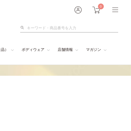
0
検
索
食品）
ボディウェア
店舗情報
マガジン