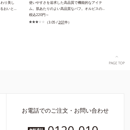
んわり美し
使いやすさを追求した高品質で機能的なアイテ
*2 シリカ6種類、セルロース*3 シリカ配合＝皮
るおいとツ
ム。肌あたりのよい高品質なパフ。オルビスのす
脂を吸着する粉体*4 化粧持ち性能
上がりのク
べてのリキッドファンデーションにお使いいただ
税込220円～
素肌のよう
けるパフや、それぞれのファンデーションに合わ
（3.05 /
207
件）
）です。リ
せて作られた専用のパフなど、ファンデーショ
っても、仕
ン、パウダーの特性に合わせて開発された機能的
ツヤが台無
なパフです。用途に合わせてお選びください。■
、ほんのり
ファンデーション一覧はこちら
ーを新配
も、ふんわ
り質感を格
％配合し、
えること
ます。
お電話でのご注文・お問い合わせ
無料通話