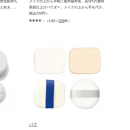
壁化粧持ち
メイクの上から手軽に紫外線対策。高SPFの透明
と吹き。肌
美肌仕上げパウダー。メイクの上から手を汚さず
イクくずれ
に紫外線対策ができるUVカットパウダーで
税込330円～
トタイプの
す。“素肌のようななめらかな軽さ”と“高いUVカ
（3.83 /
209
件）
含む層と美容
ット効果”の両立を叶えました。持ち運びしやす
く振って混
いプレストタイプ。外出先でも、メイクの上から
包み込み、
ササッとUVカットとお直しが同時にできるお役
止成分が
立ちアイテムです。毛穴や色ムラをカバーしなが
分がうるお
らも、素肌のような透明美肌を叶える秘密は「ス
さずガード
ムースヴェールパウダー(*1)」にあります。7種
い感が続
の球状粉体(*2)が凹凸を埋めて、肌に薄いヴェー
。*1 ト
ルをかけるようにカバー。さらに板状粉体が光を
配合＝汗や
反射して、すっぴん肌のようなナチュラルなツヤ
ぐ成分*2
感を演出します。また、皮脂を吸着する「あぶら
、加水分解
とりパウダー(*3)」を配合し、くずれ＆テカリを
分【ご使用
防いでサラサラ肌が長時間続きます。パウダータ
よく振って
イプながら、SPF50+・PA++++。パウダーならで
に、顔から
はの軽いつけごこちで、日焼け止めが苦手な方に
全体に適量
もおすすめです。水や汗に強いスーパーウォータ
ュが目安）
ープルーフ(*4)だから、レジャーにも大活躍して
でそのまま
くれます。*1 シリカ、セルロース、窒化ホウ素
パフ
配合＝セミマット肌を叶える球状と板状の粉体