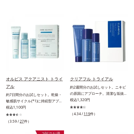
オルビス アクアニスト トライ
クリアフル トライアル
アル
約2週間分のお試しセット。ニキビ
の原因にアプローチ。清潔な垢抜け
約7日間分のお試しセット。乾燥・
肌(*1)へ。「ニキビをくり返してし
税込1,320円
敏感肌サイクル(*1)に持続型アプロ
まう」「毛穴目立ちが気になる」
ーチ。敏感肌用保湿スキンケア
税込1,100円
「マスク生活であごや口まわりのニ
(*2)。うるおいを逃し、刺激を受け
（4.34 /
119
件）
キビが気になる」というお悩みに。
やすい角層の“乾燥敏感スランプ
（3.59 /
27
件）
くり返しニキビの根本原因「肌のバ
(*3)”に悩む敏感な肌へ。創業時から
リア機能の低下」と、肌悩み「毛穴
のうるおい研究により完成した、待