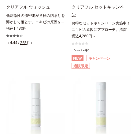
を除くLM＝さっぱり高保湿タイプ
の整肌成分(*1)から成る「ナノVCシ
(*1)から成る「ナノVCショットカプ
クリアフル ウォッシュ
クリアフル セットキャンペー
（脂性肌～普通肌）RM＝しっとり
ョットカプセル」を配合。カプセル
セル」を配合。カプセルが浸透して
ン
高保湿タイプ（普通肌～超乾性肌）
低刺激性の濃密泡が角栓の詰まりを
が浸透してから成分を放出する特殊
から成分を放出する特殊技術によっ
溶かして落とす。ニキビの原因を残
お得なセットキャンペーン実施中！
技術によって、高い浸透力(*2)と安
て、高い浸透力(*2)と安定性を実
さないクリアな肌に洗い上げる洗顔
税込1,430円
ニキビの原因にアプローチ。清潔な
定性を実現。毛穴の目立ちをしっか
現。毛穴の目立ちをしっかりケア
料。「ニキビをくり返してしまう」
垢抜け肌(*1)へ。「ニキビをくり返
税込4,280円～
りケア(*3)して、ゆらぎやすいニキ
(*3)して、ゆらぎやすいニキビ肌
「毛穴目立ちが気になる」「マスク
してしまう」「毛穴目立ち(*2)が気
（4.44 /
263
件）
ビ肌を、みずみずしい清潔な垢抜け
を、みずみずしい清潔な垢抜け肌
生活であごや口まわりのニキビが気
になる」「マスク生活であごや口ま
肌(*4)へと導きます。たっぷりの保
(*4)へと導きます。たっぷりの保湿
（-.-- / -件）
になる」というお悩みに。くり返し
わりのニキビが気になる」というお
湿成分で低刺激。敏感肌の方にもお
成分で低刺激。敏感肌の方にもお使
NEW
キャンペーン
ニキビの根本原因「肌のバリア機能
悩みに。くり返しニキビの根本原因
使いいただけます(*5)。*1 テトラ2-
いいただけます(*5)。*1 テトラ2-ヘ
通販限定
の低下」と、肌悩み「毛穴の目立
「肌のバリア機能の低下」と、肌悩
ヘキシルデカン酸アスコルビル、天
キシルデカン酸アスコルビル、天然
ち」の両方にWでアプローチする、
み「毛穴の目立ち」の両方にWでア
然ビタミンE、イノシット、フィチ
ビタミンE、イノシット、フィチン
薬用ニキビ対策スキンケアシリーズ
プローチする、薬用ニキビ対策スキ
ン酸、ユズセラミド、スフィンゴ糖
酸、ユズセラミド、スフィンゴ糖脂
です。5種の和漢植物由来成分とコ
ンケアシリーズです。5種の和漢植
脂質*2 角層内*3 うるおいによりキ
質*2 角層内*3 うるおいによりキメ
ラーゲンが肌をいたわりながらうる
物由来成分とコラーゲンが肌をいた
メを整えて毛穴を目立たなくする*4
を整えて毛穴を目立たなくする*4
おいを与え、バリア機能を維持。ニ
わりながらうるおいを与え、バリア
洗浄による汚れの除去*5 すべての
洗浄による汚れの除去*5 すべての
キビができにくい肌を目指します。
機能を維持。ニキビができにくい肌
方に皮膚刺激がおきないというわけ
方に皮膚刺激がおきないというわけ
さらにビタミンC誘導体をはじめと
を目指します。さらにビタミンC誘
ではありません※敏感肌対象パッチ
ではありません※敏感肌対象パッチ
した5種の整肌成分(*1)から成る
導体(*3)と5種の整肌成分(*4)から成
テスト済（すべての人に皮膚刺激が
テスト済（すべての人に皮膚刺激が
「ナノVCショットカプセル」を配
る「ナノVCショットカプセル(*5)」
おきないというわけではありませ
おきないというわけではありませ
合。カプセルが浸透してから成分を
を配合。カプセルが浸透(*6)してか
ん）※弱酸性
ん）※弱酸性