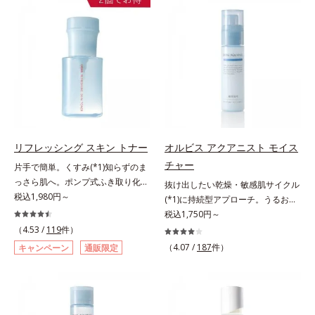
の目立ち」の両方にWでアプローチ
望の敏感肌用保湿スキンケアライン
する、薬用ニキビ対策スキンケアシ
「オルビス アクアニスト」。乾燥
リーズです。5種の和漢植物由来成
敏感スランプの原因にアプローチす
分とコラーゲンが肌をいたわりなが
る持続型トリプルアミノ酸(*4)を配
らうるおいを与え、バリア機能を維
合。もともと体内にあるアミノ酸は
持。ニキビができにくい肌を目指し
異物として排出されにくく、肌にと
ます。さらにビタミンC誘導体をは
どまってうるおいを蓄えてくれま
じめとした5種の整肌成分(*2)から
す。刺激を受けやすくなった角層を
成る「ナノVCショットカプセル」
うるおいで満たし、脱・敏感肌を目
を配合。カプセルが浸透してから成
指します。無油分・無着色・無香
リフレッシング スキン トナー
オルビス アクアニスト モイス
分を放出する特殊技術によって、高
料・アルコールフリー・界面活性剤
チャー
片手で簡単。くすみ(*1)知らずのま
い浸透力(*3)と安定性を実現。毛穴
不使用(*5)・パラベンフリー、6つ
っさら肌へ。ポンプ式ふき取り化粧
抜け出したい乾燥・敏感肌サイクル
の目立ちをしっかりケア(*4)して、
のフリー処方で徹底的に肌に寄り添
水。くすみ(*1)知らずのまっさら肌
税込1,980円～
(*1)に持続型アプローチ。うるおい
ゆらぎやすいニキビ肌を、みずみず
います。*1 乾燥と敏感をくり返す
へ。洗顔後すぐの肌に使う、ポンプ
を追求した敏感肌用保湿スキンケア
税込1,750円～
しい清潔な垢抜け肌(*1)へと導きま
こと*2 敏感肌対象連用テスト済
式のふき取り化粧水です。ポンプ式
(*2)。うるおいを逃し、刺激を受け
（4.53 /
119
件）
す。たっぷりの保湿成分で低刺激。
（すべての方のお肌に合うというこ
だから簡単。片手でぷしゅっと押す
やすい角層の“乾燥敏感スランプ
敏感肌の方にもお使いいただけます
とではありません）*3 乾燥して敏
（4.07 /
187
件）
キャンペーン
通販限定
だけでコットンに含ませられます。
(*3)”に悩む敏感な肌へ。創業時から
(*5)。L＝さっぱりタイプ（ニキビ
感に感じやすい状態のこと*4 発酵
コットンで肌をふき取ると、植物由
のうるおい研究により完成した、待
のできやすい肌・超脂性肌～普通
アミノ酸（ポリグルタミン酸）配合
来AHA(*2)が古い角質をやわらかく
望の敏感肌用保湿スキンケアライン
肌）M＝しっとりタイプ（ニキビの
＝乾燥を防ぎ、うるおいに満ちた肌
し、手強い汚れも落としやすく。ク
「オルビス アクアニスト」。乾燥
できやすい肌・普通肌～乾性肌）*1
へ導く保湿成分、植物由来アミノ酸
イックフィット成分(*3)がほぐれた