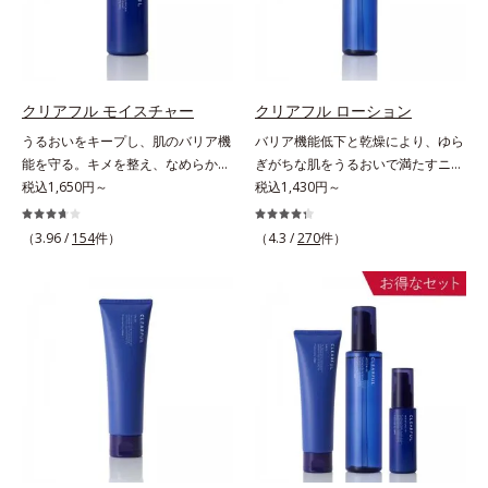
異物として排出されにくく、肌にと
れ防止有効成分として、「DF-パン
＝乱れた角層にうるおいを与え、肌
どまってうるおいを蓄えてくれま
テノール(*3)」を国内唯一(*4)、高
荒れを防ぐ保湿成分*5 ウォッシュ
す。刺激を受けやすくなった角層を
濃度で配合。角層のバリア機能にア
を除くLM＝さっぱり高保湿タイプ
うるおいで満たし、脱・敏感肌を目
プローチして肌荒れを防ぎ、肌不調
（脂性肌～普通肌）RM＝しっとり
指します。無油分・無着色・無香
にゆらがない肌を叶えます。そし
クリアフル モイスチャー
クリアフル ローション
高保湿タイプ（普通肌～超乾性肌）
料・アルコールフリー・界面活性剤
て、独自研究に基づいたアプローチ
うるおいをキープし、肌のバリア機
バリア機能低下と乾燥により、ゆら
不使用(*5)・パラベンフリー、6つ
成分「MCアクティベーター
能を守る。キメを整え、なめらかな
ぎがちな肌をうるおいで満たすニキ
のフリー処方で徹底的に肌に寄り添
(*5)」。肌のうるおいを引き出し・
肌にするニキビ対策保湿液。「ニキ
税込1,650円～
ビ対策化粧水。「ニキビをくり返し
税込1,430円～
います。*1 乾燥と敏感をくり返す
高めて、ハリ感あふれる肌へと導き
ビをくり返してしまう」「毛穴目立
てしまう」「毛穴目立ちが気にな
こと*2 敏感肌対象連用テスト済
ます。うるおいに満ちたゆらがない
ちが気になる」「マスク生活であご
る」「マスク生活であごや口まわり
（3.96 /
154
件）
（4.3 /
270
件）
（すべての方のお肌に合うというこ
肌をご体感いただくために設計され
や口まわりのニキビが気になる」と
のニキビが気になる」というお悩み
とではありません）*3 乾燥して敏
た3ステップで、いつも力強く美し
いうお悩みに。くり返しニキビの根
に。くり返しニキビの根本原因「肌
感に感じやすい状態のこと*4 発酵
くあり続けるあなたを応援します。
本原因「肌のバリア機能の低下」
のバリア機能の低下」と、肌悩み
アミノ酸（ポリグルタミン酸）配合
*1 肌にうるおいが満ち、維持され
と、肌悩み「毛穴の目立ち」の両方
「毛穴の目立ち」の両方にWでアプ
＝乾燥を防ぎ、うるおいに満ちた肌
ている状態*2 年齢に応じたお手入
にWでアプローチする、薬用ニキビ
ローチする、薬用ニキビ対策スキン
へ導く保湿成分、植物由来アミノ酸
れのこと*3 デクスパンテノール
対策スキンケアシリーズです。5種
ケアシリーズです。5種の和漢植物
（エルゴチオネイン）配合＝肌を整
W*4 2022年5月 Mintel社データベ
の和漢植物由来成分とコラーゲンが
由来成分とコラーゲンが肌をいたわ
え、すこやかに保つ保湿成分、微生
ース及び先行技術調査による当社調
肌をいたわりながらうるおいを与
りながらうるおいを与え、バリア機
物由来アミノ酸（エクトイン）配合
べ*5 オトギリソウエキス配合＝肌
え、バリア機能を維持。ニキビがで
能を維持。ニキビができにくい肌を
＝乱れた角層にうるおいを与え、肌
にうるおいを与え、うるおいに満ち
きにくい肌を目指します。さらにビ
目指します。さらにビタミンC誘導
荒れを防ぐ保湿成分*5 ウォッシュ
たハリツヤ肌へ導く保湿成分
タミンC誘導体をはじめとした5種
体をはじめとした5種の整肌成分