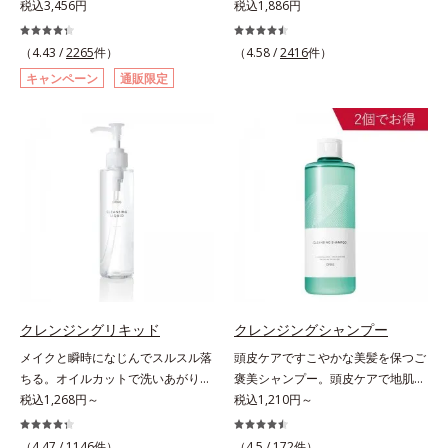
初(*1)“肌にもトクホ(*2)”！肌の乾燥
税込3,456円
ーリングジェル。ミネラル豊富な水
税込1,886円
す。さらに肌表面のなめらかさやみ
VCコンプレックス(*8)」が、透明感
L-アスコルビン酸 2-グルコシド*8
表したこと*4 うるおいにより透明
が気になる方に。高純度に精製した
80％とアンズ果汁で保湿効果も。化
ずみずしさをサポートするために、
を阻害する原因(*9)にアプローチし
L-アスコルビン酸 2-グルコシド、パ
感のある肌*5 うるおいによる*6 メ
米胚芽由来のグルコシルセラミドを
粧のりの悪さやくすみなどを、一気
肌荒れ防止有効成分と速効性と持続
（4.43 /
2265
件）
ます。さらに肌表面のなめらかさや
（4.58 /
2416
件）
ウダルコ樹皮エキス、油溶性甘草エ
ラノサイトまで*7 シミ・ソバカス
配合。「肌の水分を逃しにくくする
にケアできるお手入れが“角質ピー
性、2種の保湿成分も配合し、透明
みずみずしさをサポートするため
キス(2)*9 乾燥など
が肌表面にあらわれること*8 L-ア
キャンペーン
通販限定
ため、肌の乾燥が気になる方に適し
リング”。「アクアピーリングジェ
感を包括的にサポート。全方位ケア
に、肌荒れ防止有効成分と速効性と
スコルビン酸 2-グルコシド*9 L-ア
ている」と許可された、特定保健用
ル」は毎日の洗顔では落とせない溜
のアプローチによって、肌本来の輝
持続性、2種の保湿成分も配合し、
スコルビン酸 2-グルコシド、パウダ
食品（トクホ）のインナースキンケ
まった角質を、くるくるなじませる
きを生かして澄み渡る、輝き透明肌
透明感を包括的にサポート。全方位
ルコ樹皮エキス、油溶性甘草エキス
アです。“飲むスキンケア”だから、
だけで肌に負担をかけずに取り除き
を叶えます。L＝さっぱりタイプ
ケアのアプローチによって、肌本来
(2)*10 乾燥など
顔だけでなく、背中や足など、スキ
ます。海洋深層水配合の水ベースと
（脂性肌～普通肌）M＝しっとりタ
の輝きを生かして澄み渡る、輝き透
ンケア機能は全身にも。なかなか手
アンズ果汁で、角質を自然にはがれ
イプ（普通肌～乾性肌）*1 メラニ
明肌を叶えます。L＝さっぱりタイ
が回らない、ボディの乾燥対策にも
やすく浮かせてから、「消しゴム」
ンの生成を抑え、シミ・ソバカスを
プ（脂性肌～普通肌）M＝しっとり
おすすめです。ゆずの爽やかな香り
のようにポロポロに巻き込んで取り
防ぐ*2 日本化粧品業界で初めてメ
タイプ（普通肌～乾性肌）*1 シ
とすっきりとした酸味が特徴の「ゆ
除きます。水を利用して取り除く仕
ラニンの第三のルートに着目し、日
ミ・ソバカスが肌表面にあらわれる
ず風味」、芳醇なマスカットの香り
組みなので、強い酸を使った科学的
本放射線影響学会第53回大会で
こと*2 メラニンの生成を抑え、シ
とさっぱりとした酸味が楽しめる
なピーリングやゴシゴシこする方法
2010年10月に初めて発表したこと
ミ・ソバカスを防ぐ*3 うるおいに
「マスカット風味」、ピーチの甘い
と違い、必要以上に角質を取り過ぎ
*3 うるおいにより透明感のある肌
よる透明感のある肌*4 日本化粧品
クレンジングリキッド
クレンジングシャンプー
香りと爽やかな甘味が楽しめる「ピ
る心配もありません。「ピーリング
*4 うるおいによる*5 メラノサイト
業界で初めてメラニンの第三のルー
メイクと瞬時になじんでスルスル落
頭皮ケアですこやかな美髪を保つご
ーチ風味」の3種のフレーバーをご
は初めて」「刺激が心配…」という
まで*6 シミ・ソバカスが肌表面に
トに着目し、日本放射線影響学会第
ちる。オイルカットで洗いあがりス
褒美シャンプー。頭皮ケアで地肌環
用意。その日の気分に合わせてチョ
方にもおすすめです。ピーリング後
あらわれること*7 L-アスコルビン
53回大会で2010年10月に初めて発
ッキリなのに保湿成分30％以上で後
税込1,268円～
境を整えて、地肌汚れ、ニオイ、ベ
税込1,210円～
イスできるから、より飽きにくく、
の肌は、しっとりツルツルの触りご
酸 2-グルコシド*8 L-アスコルビン
表したこと*5 うるおいによる*6 メ
肌のうるおい感も抜群。「メイク落
タつきなどの夏の頭皮3大悩みをス
水なしで飲めるから、毎日手軽にお
こち。表面の角質を一枚脱いだ状態
酸 2-グルコシド、パウダルコ樹皮エ
ラノサイトまで*7 L-アスコルビン
ち」と「快適な洗い上がり」を叶え
ッキリ解消するシャンプーです。シ
いしく続けられます。*1 販売商品
（4.47 /
1146
件）
だから、化粧水の浸透力もいつもと
（4.5 /
172
件）
キス、油溶性甘草エキス(2)*9 乾燥