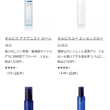
敏感スランプの原因にアプローチす
洗浄による汚れの除去*2 テトラ2-
（エルゴチオネイン）配合＝肌を整
角層の汚れを素早くなじませ、コッ
る持続型トリプルアミノ酸(*4)を配
ヘキシルデカン酸アスコルビル、天
え、すこやかに保つ保湿成分、微生
トンで除去します。話題の美容成分
合。もともと体内にあるアミノ酸は
然ビタミンE、イノシット、フィチ
物由来アミノ酸（エクトイン）配合
CICA(*4)のほか、高浸透ビタミン
異物として排出されにくく、肌にと
ン酸、ユズセラミド、スフィンゴ糖
＝乱れた角層にうるおいを与え、肌
C(*5)や高浸透セラミド(*6)配合で肌
どまってうるおいを蓄えてくれま
脂質*3 角層内*4 うるおいによりキ
荒れを防ぐ保湿成分*5 ウォッシュ
の水分量アップ。洗顔後の肌に使う
す。刺激を受けやすくなった角層を
メを整えて毛穴を目立たなくする*5
を除くLM＝さっぱり高保湿タイプ
と後肌がやわらかくなり、くすみ知
うるおいで満たし、脱・敏感肌を目
すべての方に皮膚刺激がおきないと
（脂性肌～普通肌）RM＝しっとり
らずのまっさら肌へ。メイクのり
指します。無油分・無着色・無香
いうわけではありません※敏感肌対
オルビス アクアニスト ローシ
オルビスユー エッセンスロー
高保湿タイプ（普通肌～超乾性肌）
(*7)もよくなります。さわやかさ広
料・アルコールフリー・界面活性剤
象パッチテスト済（すべての人に皮
アレルギーテスト済＝全ての方にア
ョン
ション
がるシトラスハーバルの香り。*1
不使用(*5)・パラベンフリー、6つ
膚刺激がおきないというわけではあ
レルギーが起こらないということで
抜け出したい乾燥・敏感肌サイクル
濃密なのにぐんぐん浸透(*1)。うる
乾燥による*2 クエン酸配合＝角層
のフリー処方で徹底的に肌に寄り添
りません）※弱酸性（ローション・
はありません。
(*1)に持続型アプローチ。うるおい
おいを届けて守る進化系"とろぱし
柔軟成分*3 イソペンチルジオール
います。*1 乾燥と敏感をくり返す
モイスチャーのみ）アレルギーテス
を追求した敏感肌用保湿スキンケア
税込1,530円～
ゃ"ローション。7000種を超える成
税込2,750円～
配合＝保湿成分*4 ツボクサ葉エキ
こと*2 敏感肌対象連用テスト済
ト済＝全ての方にアレルギーが起こ
(*2)。うるおいを逃し、刺激を受け
分から厳選し、「うるおいの質
ス配合＝保湿成分*5 パルミチン酸
（すべての方のお肌に合うというこ
らないということではありません。
やすい角層の“乾燥敏感スランプ
(*1)」に着目した初期エイジングケ
アスコルビルリン酸3Na配合＝保湿
（3.8 /
291
件）
とではありません）*3 乾燥して敏
（4.49 /
474
件）
ノンコメドジェニックテスト済＝す
(*3)”に悩む敏感な肌へ。創業時から
ア(*2)シリーズオルビスユーは肌本
成分*6 セラミドNP、セラミド
感に感じやすい状態のこと*4 発酵
べての人にコメド（ニキビのもと）
のうるおい研究により完成した、待
来のうるおいやバリア機能にアプロ
NG、セラミドAP配合＝保湿成分*7
アミノ酸（ポリグルタミン酸）配合
ができないというわけではありませ
望の敏感肌用保湿スキンケアライン
ーチする初期エイジングケアシリー
汚れを落とすことによる
＝乾燥を防ぎ、うるおいに満ちた肌
ん。
「オルビス アクアニスト」。乾燥
ズです。「うるおいの質」に着目
へ導く保湿成分、植物由来アミノ酸
敏感スランプの原因にアプローチす
し、肌荒れを予防しながらうるおい
（エルゴチオネイン）配合＝肌を整
る持続型トリプルアミノ酸(*4)を配
に満ちた美しい肌へと導きます。ポ
え、すこやかに保つ保湿成分、微生
合。もともと体内にあるアミノ酸は
ーラ・オルビスグループ独自の肌荒
物由来アミノ酸（エクトイン）配合