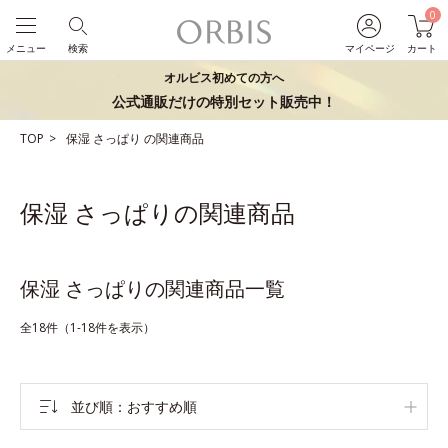
0
メニュー
検索
マイページ
カート
オルビス初めての方へ
公式通販だけの特別セット販売中！
TOP
保湿
さっぱり
の関連商品
保湿 さっぱりの関連商品
保湿 さっぱりの関連商品一覧
全18件（1-18件を表示）
並び順
おすすめ順