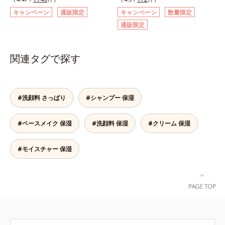
酸 2-グルコシド*8 L-アスコルビン
る、アクアクレンジング成分を採
リコンフリー、アミノ酸系洗浄成分
として。*2 許可表示：本品に含ま
手応えが変わります。お肌の状態に
など※ウォッシュには高圧処理ビタ
キャンペーン
通販限定
酸 2-グルコシド、パウダルコ樹皮エ
キャンペーン
数量限定
用。ファンデーションやポイントメ
を使用し、さらに吸着型ヒアルロン
れる米胚芽由来のグルコシルセラミ
合わせて週1～2回の美肌ケア。なめ
ミンCとブライトVCコンプレックス
キス、油溶性甘草エキス（2）*9 乾
通販限定
イクなど、それぞれの汚れに的を絞
酸(*1)や3種の植物由来エキスなど
ドは、肌の水分を逃しにくくするた
らかで透明感あふれる素肌へ導きま
は配合されていません。
燥など
って効率的に洗浄するので、あっと
も配合した、やさしい使用感。汚れ
め、肌の乾燥が気になる方に適して
す。* 乾燥や角質肥厚、キメの乱れ
いう間にメイクオフ。美容液のよう
をしっかり落としながらも必要なう
います。
によるくすみ
関連タグで探す
にとろみのあるテクスチャーで肌に
るおいを与えて、すこやかな地肌と
スーッと伸び広がります。さらに、
ふんわりとした美髪を保ちます。メ
成分の30％以上が素肌のうるおいバ
ントール(*2)配合で地肌もスッキ
ランスを保つ保湿成分なので、ヌル
リ。*1 ヒアルロン酸ヒドロキシプ
#洗顔料 さっぱり
#シャンプー 保湿
つきのないみずみずしい快適な洗い
ロピルトリモニウム配合＝地肌にう
上がりです。もちろん濡れた手OK
るおいベールで包み込む保湿成分*2
です。また、プッシュ部分が押しや
#ベースメイク 保湿
#洗顔料 保湿
清涼成分
#クリーム 保湿
すいボトルを採用しており、浴室で
使ってもすべりにくく、濡れた手で
#モイスチャー 保湿
も快適にお使いいただけます。