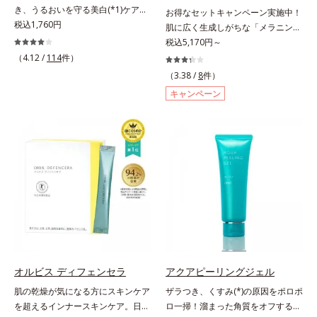
ラニンの生成を食い止めます。また
き、うるおいを守る美白(*1)ケアシ
お得なセットキャンペーン実施中！
成分の「ブライトVCコンプレック
りキメを整えて毛穴を目立たなくす
オルビス独自成分の「ブライトVC
リーズの洗顔料。業界初(*2)知見
税込1,760円
肌に広く生成しがちな「メラニンに
ス(*8)」が、透明感を阻害する原因
る*8 すべての方に皮膚刺激がおき
コンプレックス(*9)」が、透明感を
「メラニンの第三のルート」である
じみ(*1)」の原因をブロック(*2)！
税込5,170円～
(*9)にアプローチします。さらに肌
ないというわけではありません※敏
阻害する原因(*10)にアプローチし
「横のひろがり」に着目して、全方
澄み渡る輝き透明肌(*3)へ。業界初
（4.12 /
114
件）
表面のなめらかさやみずみずしさを
感肌対象パッチテスト済（すべての
ます。さらに肌表面のなめらかさや
位から透明肌(*3)を目指すブライト
(*4)知見「メラニンの第三のルー
サポートするために、肌荒れ防止有
人に皮膚刺激がおきないというわけ
みずみずしさをサポートするため
（3.38 /
8
件）
ニングケア(*4)シリーズです。受け
ト」である「横のひろがり」に着目
効成分と速効性と持続性、2種の保
ではありません）※弱酸性（ローシ
に、肌荒れ防止有効成分と速効性と
キャンペーン
てしまった紫外線ダメージをきっか
して、全方位から透明肌を目指すブ
湿成分も配合し、透明感を包括的に
ョン・モイスチャーのみ）
持続性、2種の保湿成分も配合し、
けに、肌深く(*5)では「メラニンに
ライトニングケア(*5)シリーズで
サポート。全方位ケアのアプローチ
透明感を包括的にサポート。全方位
じみ(*6)」が発現。シミやそばかす
す。受けてしまった紫外線ダメージ
によって、肌本来の輝きを生かして
ケアのアプローチによって、肌本来
という「点」だけでなく、透明感の
をきっかけに、肌深く(*6)では「メ
澄み渡る、輝き透明肌を叶えます。
の輝きを生かして澄み渡る、輝き透
なさなどの「面」での透明感を阻害
ラニンにじみ(*1)」が発現。シミや
L＝さっぱりタイプ（脂性肌～普通
明肌を叶えます。L＝さっぱりタイ
する原因を引き起こしていることが
ソバカスという「点」だけでなく、
肌）M＝しっとりタイプ（普通肌～
プ（脂性肌～普通肌）M＝しっとり
わかりました。そこでオルビス ブ
透明感のなさなどの「面」での透明
乾性肌）*1 シミ・ソバカスが肌表
タイプ（普通肌～乾性肌）*1 γ－グ
ライト シリーズは「メラニンにじ
感を阻害する原因を引き起こしてい
面にあらわれること*2 メラニンの
ルタミン酸ポリペプチド、２－メタ
み」に着目して「高圧処理ビタミン
ることがわかりました。そこでオル
生成を抑え、シミ・ソバカスを防ぐ
クリロイルオキシエチルホスホリル
C(*7)」を採用。肌奥(*5)まで浸透
ビス ブライト シリーズは「メラニ
*3 うるおいにより透明感のある肌
コリン・メタクリル酸ブチル共重合
し、シミやソバカスの原因となるメ
ンにじみ」に着目して「高圧処理ビ
*4 日本化粧品業界で初めてメラニ
体液*2 メラニンの生成を抑え、シ
ラニンの生成を食い止めます。また
タミンC(*7)」を採用。肌奥(*6)まで
ンの第三のルートに着目し、日本放
ミ・ソバカスを防ぐ*3 日本化粧品
オルビス ディフェンセラ
アクアピーリングジェル
オルビス独自成分の「ブライトVC
浸透し、シミやソバカスの原因とな
射線影響学会第53回大会で2010年
業界で初めてメラニンの第三のルー
肌の乾燥が気になる方にスキンケア
ザラつき、くすみ(*)の原因をポロポ
コンプレックス(*8)」が、透明感を
るメラニンの生成を食い止めます。
10月に初めて発表したこと*5 うる
トに着目し、日本放射線影響学会第
を超えるインナースキンケア。日本
ロ一掃！溜まった角質をオフするピ
阻害する原因(*9)にアプローチしま
またオルビス独自成分の「ブライト
おいによる*6 メラノサイトまで*7
53回大会で2010年10月に初めて発