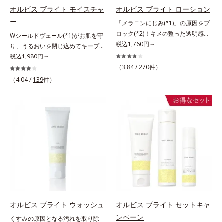
放出する特殊技術によって、高い浸
ら成分を放出する特殊技術によっ
オルビス ブライト モイスチャ
オルビス ブライト ローション
透力(*2)と安定性を実現。毛穴の目
て、高い浸透力(*6)と安定性を実
ー
立ちをしっかりケア(*3)して、ゆら
「メラニンにじみ(*1)」の原因をブ
現。毛穴の目立ちをしっかりケア
ぎやすいニキビ肌を、みずみずしい
ロック(*2)！キメの整った透明感
(*7)して、ゆらぎやすいニキビ肌
Wシールドヴェール(*1)がお肌を守
清潔な垢抜け肌(*4)へと導きます。
(*3)のある肌印象へ導く美白(*2)化
税込1,760円～
を、みずみずしい清潔な垢抜け肌
り、うるおいを閉じ込めてキープす
たっぷりの保湿成分で低刺激。敏感
粧水。業界初(*4)知見「メラニンの
(*1)へと導きます。たっぷりの保湿
る美白(*2)保湿液。業界初(*3)知見
税込1,980円～
肌の方にもお使いいただけます
第三のルート」である「横のひろが
成分で低刺激。敏感肌の方にもお使
「メラニンの第三のルート」である
（3.84 /
270
件）
(*5)。*1 テトラ2-ヘキシルデカン酸
り」に着目して、全方位から透明肌
いいただけます(*8)。L＝さっぱり
「横のひろがり」に着目して、全方
（4.04 /
139
件）
アスコルビル、天然ビタミンE、イ
を目指すブライトニングケア(*5)シ
タイプ（ニキビのできやすい肌・超
位から透明肌(*4)を目指すブライト
ノシット、フィチン酸、ユズセラミ
リーズです。受けてしまった紫外線
脂性肌～普通肌）M＝しっとりタイ
ニングケア(*5)シリーズです。受け
ド、スフィンゴ糖脂質*2 角層内*3
ダメージをきっかけに、肌深く(*6)
プ（ニキビのできやすい肌・普通肌
てしまった紫外線ダメージをきっか
うるおいによりキメを整えて毛穴を
では「メラニンにじみ(*1)」が発
～乾性肌）*1 洗浄による汚れの除
けに、肌深く(*6)では「メラニンに
目立たなくする*4 洗浄による汚れ
現。シミやそばかすという「点」だ
去*2 キメの乱れによる*3 テトラ2-
じみ(*7)」が発現。シミやそばかす
の除去*5 すべての方に皮膚刺激が
けでなく、透明感のなさなどの
ヘキシルデカン酸アスコルビル配合
という「点」だけでなく、透明感の
おきないというわけではありません
「面」での透明感を阻害する原因を
＝整肌成分*4 天然ビタミンE、イノ
なさなどの「面」での透明感を阻害
※敏感肌対象パッチテスト済（すべ
引き起こしていることがわかりまし
シット、フィチン酸、ユズセラミ
する原因を引き起こしていることが
ての人に皮膚刺激がおきないという
た。そこでオルビス ブライト シリ
ド、スフィンゴ糖脂質*5 テトラ2-
わかりました。そこでオルビス ブ
わけではありません）
ーズは「メラニンにじみ」に着目し
ヘキシルデカン酸アスコルビル、天
ライト シリーズは「メラニンにじ
て「高圧処理ビタミンC(*7)」を採
然ビタミンE、イノシット、フィチ
み」に着目して「高圧処理ビタミン
用。肌奥(*6)まで浸透し、シミやソ
ン酸、ユズセラミド、スフィンゴ糖
C(*8)」を採用。肌奥(*6)まで浸透
オルビス ブライト ウォッシュ
オルビス ブライト セットキャ
バカスの原因となるメラニンの生成
脂質配合＝肌をなめらかに整える整
し、シミやソバカスの原因となるメ
ンペーン
くすみの原因となる汚れを取り除
を食い止めます。またオルビス独自
肌成分*6 角層まで*7 うるおいによ