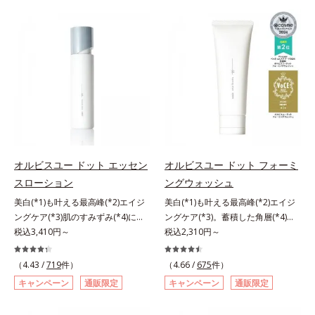
ハリ肌へ。化粧水は二度塗りしない
は、年齢による肌悩み一つ一つを対
と不安…。いろいろケアしているの
処するのではなく、肌で起きている
に、あと一歩肌悩みが晴れない…。
ことの根本原因に着目。加齢ととも
そんな大人の肌悩みにアプローチす
に現れる年齢サインについて研究を
る先行型美容液です。日本初(*1)、
進めたところ、弾力感のない状態で
毛穴約1/1000ナノサイズの極小カ
ある「ハリのなさ」や、くすみ(*6)
プセルの表面は肌になじみやすい構
などが現れている状態である「透明
造(*4)。内包した美容成分(*5)の浸
感のなさ」が、大人の肌印象に大き
透をサポートし、角層すみずみをう
な影響を与えていることがわかりま
るおいで満たします。さらに“うる
した。そこでオルビスユー ドット
おいの通り道”を作って化粧水のな
シリーズは美容成分(*7)として
オルビスユー ドット エッセン
オルビスユー ドット フォーミ
じみ感をUP。化粧水前に使うこと
「G.D.F.アクティベーター(*8)」を
スローション
ングウォッシュ
で、普段の化粧水の手ごたえをより
配合。そして、従来から配合してい
美白(*1)も叶える最高峰(*2)エイジ
美白(*1)も叶える最高峰(*2)エイジ
実感できる、しっとり整った肌状態
る美白(*1)有効成分「トラネキサム
ングケア(*3)肌のすみずみ(*4)にし
ングケア(*3)。蓄積した角層(*4)を
へ。化粧水前に2プッシュ使うだけ
酸」を配合しました。さらに、シリ
みわたるうるおい充満ローション。
税込3,410円～
絡めとりくすみ(*5)を晴らす高密着
税込2,310円～
で、うるおいのすき間にぐんぐん入
ーズ共通の美容成分「GLルートブ
ハリも透明感(*5)も結果主義。年齢
マイルドピーリング(*6)洗顔料。ハ
り込み、うるおいで満ち満ちたハリ
ースター(*9)」を配合することで、
サイン(*6)の因子に着目した肌科学
リも透明感(*7)も結果主義。年齢サ
のある美肌へと整えます。*1 クチ
肌のふっくら感や透明感を叶えま
（4.43 /
719
件）
（4.66 /
675
件）
エイジングケア(*3)シリーズ。オル
イン(*8)の因子に着目した肌科学エ
ナシ果実エキス、ハトムギ種子エキ
す。美白ケアしながら多角的なエイ
キャンペーン
通販限定
キャンペーン
通販限定
ビスユー ドットシリーズは、年齢
イジングケア(*3)シリーズ。オルビ
ス、ユズ果実エキス、水添レシチ
ジングケアが叶うシリーズに。3ス
による肌悩み一つ一つを対処するの
スユー ドットシリーズは、年齢に
ン、フィトステロールズ、（Ｃ１２
テップで上向き(*10)のハリと透明