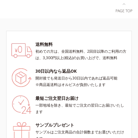
柔らかくもっちりしたクリームなら
ちろん、乾燥が気になる小鼻や口元
ではの極上肌へ導きます。*1 年齢
などにもお勧めです。
に応じたお手入れ*2 加水分解コラ
ーゲン*3 加水分解エラスチン*4 角
層内*5 アルテアエキス＝肌にうる
おいと柔らかさを与える保湿成分
送料無料
初めての方は、全国送料無料、2回目以降のご利用の方
は、3,300円以上(税込)のお買い上げで、送料無料
30日以内なら返品OK
開封後でも発送日から30日以内であれば返品可能
※商品返送料はオルビスが負担いたします
最短ご注文翌日お届け
一部地域を除き、最短でご注文の翌日にお届けいたし
ます
サンプルプレゼント
サンプルはご注文商品の合計個数までお選びいただけ