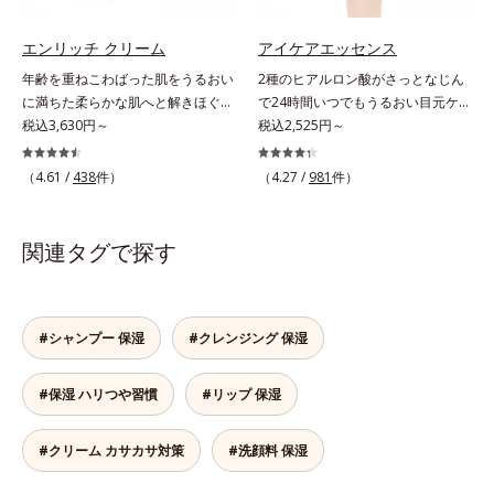
標です。）
エンリッチ クリーム
アイケアエッセンス
年齢を重ねこわばった肌をうるおい
2種のヒアルロン酸がさっとなじん
に満ちた柔らかな肌へと解きほぐ
で24時間いつでもうるおい目元ケ
す。セラミド配合保湿クリーム。う
税込3,630円～
ア。メイクの上からもプラスオン
税込2,525円～
るおい続く柔らかな肌へ整える、エ
OK。「目元がカサつく、ハリがな
イジングケア(*1)保湿クリームで
い、疲れて見える・・・」目元を見
（4.61 /
438
件）
（4.27 /
981
件）
す。塗っても塗っても乾いてしまう
てドキッとした事はありませんか？
肌へセラミドを届けるため、セラミ
目元は顔の中で一番皮膚が薄く、と
ドを極小のナノサイズにカプセル化
てもデリケート。乾燥しやすく、エ
関連タグで探す
しました。内包した3大保湿成分＝
イジングサインが最初に出やすい部
ローヤルゼリーエキス・浸透型コラ
分といわれています。アイケアエッ
ーゲン(*2)・エラスチン(*3)ととも
センスは、メイク前にもメイクの上
に浸透(*4)し、うるおいに満ちた状
からでも24時間使える美容液です。
#シャンプー 保湿
#クレンジング 保湿
態が続く肌へ整えます。さらに年齢
2種類のヒアルロン酸が肌の外と内
肌がうるおいとともに失ってしまう
から贅沢保湿。肌に素早くなじみ、
#保湿 ハリつや習慣
#リップ 保湿
ハリ・弾力に、モイストエンリッチ
ここちよく肌を整えます。無油分だ
コンプレックス(*5）がアプロー
からこそ実現できたべたつかない使
チ。ベタつかずみずみずしい使いご
いごこちで、つけた瞬間から、うる
#クリーム カサカサ対策
#洗顔料 保湿
こちでこわばった肌を解きほぐし、
おいとハリ感のある肌へ。目元はも