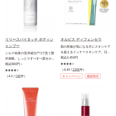
イジングケアを応援します。*1 メ
果的なシナジー設計で、あなたのエ
らケアで唇をそっといたわりなが
ベールで、乾燥を寄せつけないもち
ラニンの生成を抑え、シミ・ソバカ
イジングケアを応援します。*1 メ
ら、メイク映えするしっとりやわら
肌ボディを長時間キープします。
スを防ぐ（ウォッシュを除く）*2
ラニンの生成を抑え、シミ・ソバカ
か唇を実現します。【ご使用方法】
【ご使用方法】お風呂上がりなどの
オルビス内スキンケアシリーズの保
スを防ぐ（ウォッシュを除く）*2
清潔な指先またはお手持ちのリップ
清潔な肌に適量をやさしくなじませ
湿力*3 年齢に応じたお手入れのこ
オルビス内スキンケアシリーズの保
ブラシに適量をとって、唇にやさし
てください。
と*4 角層まで*5 うるおいによ
湿力*3 年齢に応じたお手入れのこ
くなじませてください。
る*6 乾燥、ハリ・ツヤのなさ
と*4 剥がれずに肌に蓄積した古い
*7 乾燥による*8 保湿成分*9
角層*5 乾燥による*6 洗浄によ
リリースバイタッチ ボディシ
オルビス ディフェンセラ
ロニセラカエルレア果汁、ノバラエ
る物理的効果*7 うるおいによる
ャンプー
肌の乾燥が気になる方にスキンケア
キス配合＝うるおいを与えハリと透
*8 乾燥、ハリ・ツヤのなさ*9
を超えるインナースキンケア。日本
シルク由来の洗浄成分(*1)で洗う贅
明感に満ちた肌へ導く保湿成分
保湿成分*10 ロニセラカエルレア
初(*1)“肌にもトクホ(*2)”！肌の乾燥
税込3,456円
沢体験。しっとりすべすべ肌をかな
*10 メマツヨイグサ抽出液、スイ
果汁、ノバラエキス配合＝うるおい
が気になる方に。高純度に精製した
えるボディシャンプー。リリースバ
税込880円～
カズラエキス配合＝角層のすみずみ
を与えハリと透明感に満ちた肌へ導
米胚芽由来のグルコシルセラミドを
イタッチ ボディシャンプーふわも
（4.43 /
2265
件）
まで水分・油分を保ち、ハリ・ツヤ
く保湿成分*11 メマツヨイグサ抽
配合。「肌の水分を逃しにくくする
こ濃密泡がからだをやさしく包み、
（4.3 /
165
件）
を与える保湿成分*11 気持ちのこ
出液、スイカズラエキス配合＝角層
キャンペーン
通販限定
ため、肌の乾燥が気になる方に適し
しっとりすべすべ肌に洗い上げるボ
と
のすみずみまで水分・油分を保ち、
ている」と許可された、特定保健用
ディシャンプーです。肌本来のうる
ハリ・ツヤを与える保湿成分*12
食品（トクホ）のインナースキンケ
おいに近いシルク由来の洗浄成分
気持ちのこと
アです。“飲むスキンケア”だから、
(*1)が、不要な汚れをするりと包み
顔だけでなく、背中や足など、スキ
込みやさしく落とします。さらにヒ
ンケア機能は全身にも。なかなか手
アルロン酸ナトリウムとうるおい吸
が回らない、ボディの乾燥対策にも
着成分(*2)配合で、保湿成分が肌に