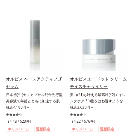
オルビス ベースアクティブLP
オルビスユー ドット クリーム
セラム
モイスチャライザー
日本初(*1)ナノカプセル配合先行型
美白(*1)も叶える最高峰(*2)エイジ
美容液で年齢とともに加速する肌悩
ングケア(*3)指をはね返すような弾
み(*2)にブレーキを。スキンケアの
税込4,180円～
力感が宿るハリ感 濃密フィットク
税込3,630円～
打ち止め感に。年齢とともに加速す
リーム。ハリも透明感(*4)も結果主
る肌悩み(*2)にブレーキをかけ、化
義。年齢サイン(*5)の因子に着目し
（4.48 /
623
件）
（4.22 /
676
件）
粧水前の土台(*3)づくりで、うるお
た肌科学エイジングケア(*3)シリー
キャンペーン
通販限定
キャンペーン
通販限定
いに満ち満ちた内側から弾むような
ズ。オルビスユー ドットシリーズ