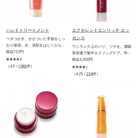
おすすめです。ゆずの爽やかな香り
ぴたっと密着。洗い流した後も必要
とすっきりとした酸味が特徴の「ゆ
なうるおいをキープして、つっぱり
ず風味」、芳醇なマスカットの香り
感のない、ずっと触っていたくなる
とさっぱりとした酸味が楽しめる
ようななめらか肌をかなえます。キ
「マスカット風味」、ピーチの甘い
メが細かい泡はやさしい肌あた
ハンドトリートメント
エクセレントエンリッチ エッ
香りと爽やかな甘味が楽しめる「ピ
り。“いたわるボディケア”で、バス
センス
ベタつかず、かさついた手肌をしっ
ーチ風味」の3種のフレーバーをご
タイムに癒しのひとときをもたらし
かり保湿。水、洗剤をはじくからキ
ワンランク上のハリ、ツヤを。濃縮
用意。その日の気分に合わせてチョ
ます。*1 ラウロイルシルクアミノ
ッチンでも使用できる万能型ハンド
税込723円
美容液で集中エイジングケア。年齢
イスできるから、より飽きにくく、
酸K*2 異性化糖
クリーム。常に外気にさらされてい
を重ねた肌に、濃縮エッセンスがさ
税込3,300円
水なしで飲めるから、毎日手軽にお
る上、もともと皮脂分泌が少ない手
らにワンランク上のエイジングケア
（4.5 /
1985
件）
いしく続けられます。*1 販売商品
肌は、乾燥しやすく荒れやすい部分
(*)を。ハリ、ツヤを集中ケアする保
として。*2 許可表示：本品に含ま
（4.25 /
234
件）
です。ソメイヨシノ葉エキスが、乱
湿成分・ローヤルゼリーとコラーゲ
れる米胚芽由来のグルコシルセラミ
れた角層を整え、うるおいを閉じ込
ンをリッチに配合。みずみずしい感
ドは、肌の水分を逃しにくくするた
めながら肌表面をなめらかにし肌荒
触の美容液が角層のすみずみまで浸
め、肌の乾燥が気になる方に適して
れを防止します。また、リピジュア
透し、肌はもっちり、やわらか。角
います。
（R）−NR(*) が手肌にピタッと密着
層への浸透を高めるには、化粧水で
して、うるおいバリアを作り乾燥な
整えた後、保湿ジェルを使用する前
どの外部刺激から手肌を徹底ガード
に使うのが効果的。より積極的な集
するので、しっとり感がずっと続き
中エイジングケアで、もっちりとし
ます。* ポリクオタニウム-61（リ
た、つややかな肌に出合えます。*
ピジュアは、日油株式会社の登録商
年齢に応じたお手入れのこと