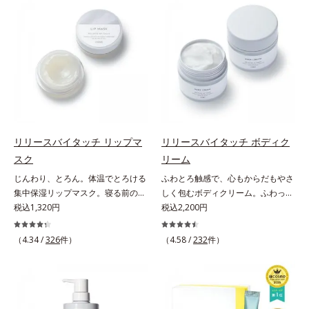
ではなく、肌で起きていることの根
よる肌悩み一つ一つを対処するので
－２０）アルキルグルコシドの組み
感を。効果的なシナジー設計で、あ
本原因に着目。加齢とともに現れる
はなく、肌で起きていることの根本
合わせが初（2023年4月 Mintel社デ
なたのエイジングケアを応援しま
年齢サインについて研究を進めたと
原因に着目。加齢とともに現れる年
ータベースによる当社調べ）*2 う
す。*1 メラニンの生成を抑え、シ
ころ、弾力感のない状態である「ハ
齢サインについて研究を進めたとこ
るおい不足など*3 お手入れのファ
ミ・ソバカスを防ぐ（ウォッシュを
リのなさ」や、くすみ(*7)などが現
ろ、弾力感のない状態である「ハリ
ーストステップのこと*4 細胞間脂
除く）*2 オルビス内スキンケアシ
れている状態である「透明感のな
のなさ」や、くすみ(*5)などが現れ
質に類似した構造*5 保湿成分
リーズの保湿力*3 年齢に応じたお
さ」が、大人の肌印象に大きな影響
ている状態である「透明感のなさ」
手入れのこと*4 うるおいによる
を与えていることがわかりました。
が、大人の肌印象に大きな影響を与
*5 乾燥、ハリ・ツヤのなさ*6
そこでオルビスユー ドットシリー
えていることがわかりました。そこ
乾燥による*7 保湿成分*8 ロニ
ズは美容成分(*8)として「G.D.F.ア
でオルビスユー ドットシリーズは
セラカエルレア果汁、ノバラエキス
リリースバイタッチ リップマ
リリースバイタッチ ボディク
クティベーター(*9)」を配合。そし
美容成分(*9)として「G.D.F.アクテ
配合＝うるおいを与えハリと透明感
スク
リーム
て、従来から配合している美白(*1)
ィベーター(*10)」を配合。そし
に満ちた肌へ導く保湿成分*9 メマ
じんわり、とろん。体温でとろける
ふわとろ触感で、心もからだもやさ
有効成分「トラネキサム酸」を配合
て、従来から配合している美白(*1)
ツヨイグサ抽出液、スイカズラエキ
集中保湿リップマスク。寝る前のひ
しく包むボディクリーム。ふわっと
しました。さらに、シリーズ共通の
有効成分「トラネキサム酸」を配合
ス配合＝角層のすみずみまで水分・
と塗りでやわらかな唇へ。集中保湿
税込1,320円
軽やかで、ぽよっと弾むユニーク触
税込2,200円
美容成分「GLルートブースター
しました。さらに、シリーズ共通の
油分を保ち、ハリ・ツヤを与える保
リップマスクです。バームのような
感。なじませると摩擦と皮膚温でほ
(*10)」を配合することで、肌のふ
美容成分「GLルートブースター
湿成分*10 気持ちのこと
固めのテクスチャーが体温でじんわ
どけるボディクリームです。うっと
っくら感や透明感を叶えます。美白
(*11)」を配合することで、肌のふ
（4.34 /
326
件）
（4.58 /
232
件）
り、とろんとほぐれ、Wのオイルが
りなテクスチャーでみずみずしいう
ケアしながら多角的なエイジングケ
っくら感や透明感を叶えます。美白
ピタッと高密着。2種の植物性保湿
るおい膜が広がり、ベタつかないの
アが叶うシリーズに。3ステップで
ケアしながら多角的なエイジングケ
成分配合で、乾燥にゆらがない唇に
に吸い付くようなしっとりもちもち
上向き(*11)のハリと透明感を。効
アが叶うシリーズに。3ステップで
整えます。寝る前に塗れば、翌朝の
肌に。加水分解ヒアルロン酸配合。
果的なシナジー設計で、あなたのエ
上向き(*12)のハリと透明感を。効
コンディションが段違い！ 寝なが
浸透性と水分保持力のWのうるおい