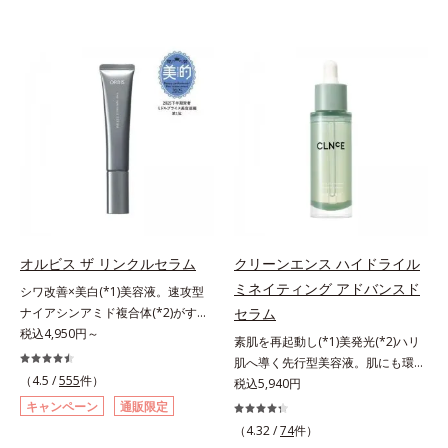
オルビス ザ リンクルセラム
クリーンエンス ハイドライル
ミネイティング アドバンスド
シワ改善×美白(*1)美容液。速攻型
ナイアシンアミド複合体(*2)がすば
セラム
やく浸透(*3)。ピンと、パッと。大
税込4,950円～
素肌を再起動し(*1)美発光(*2)ハリ
人の肌にハリ感を。シワ改善×美白
肌へ導く先行型美容液。肌にも環境
(*1)美容液。ポーラ化成 研究所の独
（4.5 /
555
件）
にも、いいことを——。
税込5,940円
自研究で見出した、速攻型ナイアシ
「CLEANENCE（クリーンエン
キャンペーン
通販限定
ンアミド複合体(*2)と浸透サポート
ス）」が目指すのは、まっさらな素
（4.32 /
74
件）
成分(*4)を配合。シワ改善・美白の
肌と地球へのやさしさ。間引きされ