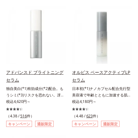
有効成分「ナイアシンアミド」の浸
た花や実、副産物など、本来は廃棄
透スピードがアップ(*5)し、浸透し
されるはずだった原料や資源を「ア
にくい大人肌の深く(*3)まで素早く
ップサイクル（そのまま再利用する
届けます。真皮のコラーゲン産生を
のではなく、商品としての価値を高
促進し、年齢とともに刻まれる深い
めるような加工を行う）」。不要と
悩みのシワを改善しながら、過剰な
されるものを生まれ変わらせて新し
メラニン生成を防ぎ未来のシミ・ソ
いパワーを引き出し、サイエンスの
バカスを予防します。さらに独自研
力でまっさらな素肌へと導くクリー
究に基づいた浸透型ハリ保湿成分
ンビューティブランドです。
(*6)で大人肌にハリ感をプラス。す
るっと伸び広がるテクスチャー
アドバンスド ブライトニング
オルビス ベースアクティブLP
で、"顔全体にご使用いただける設
セラム
セラム
計"。見えているシワはもちろん、
自分では気づきにくい死角のシワの
独自美白(*1)有効成分(*2)配合。も
日本初(*1)ナノカプセル配合先行型
改善にも効果を発揮します。*1 メ
うシミ(*3)リスクを恐れない。冴え
美容液で年齢とともに加速する肌悩
ラニンの生成を抑え、シミ・ソバカ
わたる透明美肌(*4)へ。先端肌科学
税込4,620円～
み(*2)にブレーキを。スキンケアの
税込4,180円～
スを防ぐ*2 ナイアシンアミド（有
が導く、透明感あふれる輝き(*4)
打ち止め感に。年齢とともに加速す
効成分）、水添大豆リン脂質、フィ
へ。今の自分の肌も未来の肌もあき
る肌悩み(*2)にブレーキをかけ、化
（4.38 /
516
件）
（4.48 /
623
件）
トステロール、水（基剤）、
らめない、自分史上最高の冴えわた
粧水前の土台(*3)づくりで、うるお
キャンペーン
通販限定
キャンペーン
通販限定
BG（保湿）*3 角層まで*4 K石けん
る透明美肌(*4)を目指すには、美肌
いに満ち満ちた内側から弾むような
素地、ホホバアルコール、トリステ
の阻害要因となるうるおい不足やシ
ハリ肌へ。化粧水は二度塗りしない