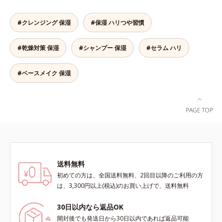
肌*5 ターンオーバーを促進して、
合わせが初（2023年4月 Mintel社デ
ビスアンバー グロウプレセラムオ
メラニンの塊を微細化すること*6
ータベースによる当社調べ）*2 う
イルイン先⾏型美容液「オルビスア
アルテアエキス配合＝保湿成分各商
るおい不足など*3 お手入れのファ
#クレンジング 保湿
#保湿 ハリつや習慣
ンバー グロウプレセラム」は、オ
品の詳しい情報は商品ページをご覧
ーストステップのこと*4 細胞間脂
イル成分(*2)が肌に素早くなじみ、
ください。・BEAUTY夏祭りは、こ
質に類似した構造*5 保湿成分
#乾燥対策 保湿
#シャンプー 保湿
#セラム ハリ
肌をやわらかくしながら角層まで浸
ちら
透。ADセラミドミックスが肌をす
こやかに整え、うるおいを蓄える肌
#ベースメイク 保湿
へと導きます。洗顔後すぐに使うこ
とで、あとのオールインワンクリー
ムの肌なじみを高め、うるおいとツ
ヤのある肌を叶えます。*1 肌にハ
リを与え若々しい印象*2 スクワラ
ン、トリ（カプリル酸／カプリン
酸）グリセリル＝肌をやわらかくほ
ぐす複合成分
送料無料
初めての方は、全国送料無料、2回目以降のご利用の方
は、3,300円以上(税込)のお買い上げで、送料無料
30日以内なら返品OK
開封後でも発送日から30日以内であれば返品可能