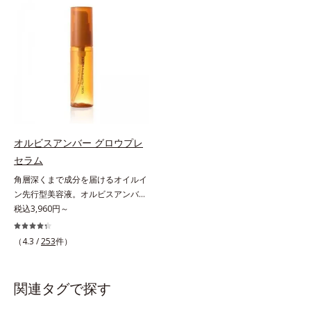
アリン酸デカグリセリル（基剤）*5
ミを予防するお手入れを続けること
と不安…。いろいろケアしているの
角層の範囲内における自社従来品処
が大切だと考えました。そこで、ポ
に、あと一歩肌悩みが晴れない…。
方との比較*6 ドクダミエキス、シ
ーラ・オルビスグループ独自の美白
そんな大人の肌悩みにアプローチす
クロヘキサンジカルボン酸ビスエト
(*1)有効成分「m-ピクセノール（デ
る先行型美容液です。日本初(*1)、
キシジグリコール（保湿）＜使用量
クスパンテノールW）」を配合。シ
毛穴約1/1000ナノサイズの極小カ
目安＞パール1粒程度＜ご使用ステ
ミの原因になると考えられる“メラ
プセルの表面は肌になじみやすい構
ップ＞洗顔料 ⇒ 化粧水 ⇒ ザ リン
ニンの塊”を居座らせない(*1)、粉砕
造(*4)。内包した美容成分(*5)の浸
クルセラム ⇒ 保湿液＜1商品あたり
と排出サポート(*5)の2ステップで
透をサポートし、角層すみずみをう
の使用回数＞通常サイズ：約90回
メラニンの蓄積を抑え、シミ・ソバ
るおいで満たします。さらに“うる
（1.5ヵ月程度）ラージサイズ：約
カスを防ぎます。さらに、「アルテ
おいの通り道”を作って化粧水のな
オルビスアンバー グロウプレ
180回（3ヵ月程度）各商品の詳し
アネスレ(*6)」を配合し、うるおい
じみ感をUP。化粧水前に使うこと
セラム
い情報は商品ページをご覧くださ
に満ちた自分本来の澄み渡るような
で、普段の化粧水の手ごたえをより
い。・BEAUTY夏祭りは、こちら
角層深くまで成分を届けるオイルイ
透明感を目指します。手に取った
実感できる、しっとり整った肌状態
ン先行型美容液。オルビスアンバー
時、なじませた時、後肌、と3段階
へ。化粧水前に2プッシュ使うだけ
は、いつも⾃然体で美しくありたい
税込3,960円～
に変化するテクスチャーは、肌にす
で、うるおいのすき間にぐんぐん入
と願う⼤⼈世代に寄り添うブランド
ばやくなじみ、毎日の美白ケアを楽
り込み、うるおいで満ち満ちたハリ
です。年齢印象研究に基づいた肌サ
しくする使いごこちを叶えました。
のある美肌へと整えます。*1 クチ
（4.3 /
253
件）
イエンスで、複合的なお悩みにアプ
*1 メラニンの蓄積を抑え、シミ・
ナシ果実エキス、ハトムギ種子エキ
ローチ。大人世代の肌に向き合い、
ソバカスを防ぐ*2 デクスパンテノ
ス、ユズ果実エキス、水添レシチ
手軽なお手入れで賢いケアを。ライ
ールW*3 これからできるシミのこ
ン、フィトステロールズ、（Ｃ１２
関連タグで探す
フスタイルになじむ、若々しい印象
と*4 うるおいによる透明感のある
－２０）アルキルグルコシドの組み
(*1)作りのサポートをします。オル