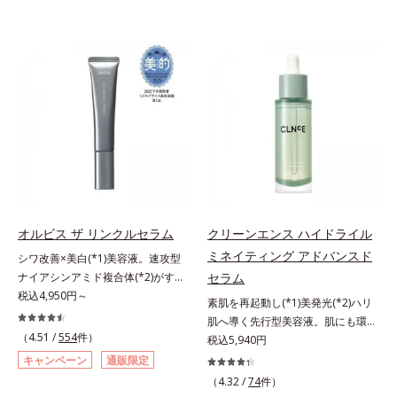
オルビス ザ リンクルセラム
クリーンエンス ハイドライル
ミネイティング アドバンスド
シワ改善×美白(*1)美容液。速攻型
ナイアシンアミド複合体(*2)がすば
セラム
やく浸透(*3)。ピンと、パッと。大
税込4,950円～
素肌を再起動し(*1)美発光(*2)ハリ
人の肌にハリ感を。シワ改善×美白
肌へ導く先行型美容液。肌にも環境
(*1)美容液。ポーラ化成 研究所の独
（4.51 /
554
件）
にも、いいことを——。
税込5,940円
自研究で見出した、速攻型ナイアシ
「CLEANENCE（クリーンエン
キャンペーン
通販限定
ンアミド複合体(*2)と浸透サポート
ス）」が目指すのは、まっさらな素
（4.32 /
74
件）
成分(*4)を配合。シワ改善・美白の
肌と地球へのやさしさ。間引きされ