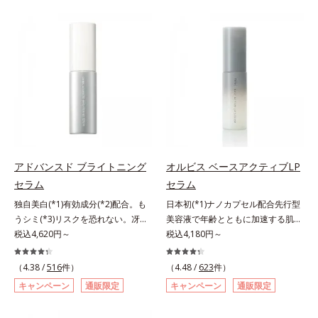
有効成分「ナイアシンアミド」の浸
た花や実、副産物など、本来は廃棄
透スピードがアップ(*5)し、浸透し
されるはずだった原料や資源を「ア
にくい大人肌の深く(*3)まで素早く
ップサイクル（そのまま再利用する
届けます。真皮のコラーゲン産生を
のではなく、商品としての価値を高
促進し、年齢とともに刻まれる深い
めるような加工を行う）」。不要と
悩みのシワを改善しながら、過剰な
されるものを生まれ変わらせて新し
メラニン生成を防ぎ未来のシミ・ソ
いパワーを引き出し、サイエンスの
バカスを予防します。さらに独自研
力でまっさらな素肌へと導くクリー
究に基づいた浸透型ハリ保湿成分
ンビューティブランドです。
(*6)で大人肌にハリ感をプラス。す
るっと伸び広がるテクスチャー
アドバンスド ブライトニング
オルビス ベースアクティブLP
で、"顔全体にご使用いただける設
セラム
セラム
計"。見えているシワはもちろん、
自分では気づきにくい死角のシワの
独自美白(*1)有効成分(*2)配合。も
日本初(*1)ナノカプセル配合先行型
改善にも効果を発揮します。*1 メ
うシミ(*3)リスクを恐れない。冴え
美容液で年齢とともに加速する肌悩
ラニンの生成を抑え、シミ・ソバカ
わたる透明美肌(*4)へ。先端肌科学
税込4,620円～
み(*2)にブレーキを。スキンケアの
税込4,180円～
スを防ぐ*2 ナイアシンアミド（有
が導く、透明感あふれる輝き(*4)
打ち止め感に。年齢とともに加速す
効成分）、水添大豆リン脂質、フィ
へ。今の自分の肌も未来の肌もあき
る肌悩み(*2)にブレーキをかけ、化
（4.38 /
516
件）
（4.48 /
623
件）
トステロール、水（基剤）、
らめない、自分史上最高の冴えわた
粧水前の土台(*3)づくりで、うるお
キャンペーン
通販限定
キャンペーン
通販限定
BG（保湿）*3 角層まで*4 K石けん
る透明美肌(*4)を目指すには、美肌
いに満ち満ちた内側から弾むような
素地、ホホバアルコール、トリステ
の阻害要因となるうるおい不足やシ
ハリ肌へ。化粧水は二度塗りしない