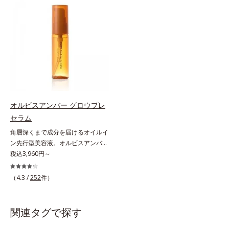
アリン酸デカグリセリル（基剤）*5
ミを予防するお手入れを続けること
と不安…。いろいろケアしているの
角層の範囲内における自社従来品処
が大切だと考えました。そこで、ポ
に、あと一歩肌悩みが晴れない…。
方との比較*6 ドクダミエキス、シ
ーラ・オルビスグループ独自の美白
そんな大人の肌悩みにアプローチす
クロヘキサンジカルボン酸ビスエト
(*1)有効成分「m-ピクセノール（デ
る先行型美容液です。日本初(*1)、
キシジグリコール（保湿）＜使用量
クスパンテノールW）」を配合。シ
毛穴約1/1000ナノサイズの極小カ
目安＞パール1粒程度＜ご使用ステ
ミの原因になると考えられる“メラ
プセルの表面は肌になじみやすい構
ップ＞洗顔料 ⇒ 化粧水 ⇒ ザ リン
ニンの塊”を居座らせない(*1)、粉砕
造(*4)。内包した美容成分(*5)の浸
クルセラム ⇒ 保湿液＜1商品あたり
と排出サポート(*5)の2ステップで
透をサポートし、角層すみずみをう
の使用回数＞通常サイズ：約90回
メラニンの蓄積を抑え、シミ・ソバ
るおいで満たします。さらに“うる
（1.5ヵ月程度）ラージサイズ：約
カスを防ぎます。さらに、「アルテ
おいの通り道”を作って化粧水のな
オルビスアンバー グロウプレ
180回（3ヵ月程度）各商品の詳し
アネスレ(*6)」を配合し、うるおい
じみ感をUP。化粧水前に使うこと
セラム
い情報は商品ページをご覧くださ
に満ちた自分本来の澄み渡るような
で、普段の化粧水の手ごたえをより
い。・BEAUTY夏祭りは、こちら
角層深くまで成分を届けるオイルイ
透明感を目指します。手に取った
実感できる、しっとり整った肌状態
ン先行型美容液。オルビスアンバー
時、なじませた時、後肌、と3段階
へ。化粧水前に2プッシュ使うだけ
は、いつも⾃然体で美しくありたい
税込3,960円～
に変化するテクスチャーは、肌にす
で、うるおいのすき間にぐんぐん入
と願う⼤⼈世代に寄り添うブランド
ばやくなじみ、毎日の美白ケアを楽
り込み、うるおいで満ち満ちたハリ
です。年齢印象研究に基づいた肌サ
しくする使いごこちを叶えました。
のある美肌へと整えます。*1 クチ
（4.3 /
252
件）
イエンスで、複合的なお悩みにアプ
*1 メラニンの蓄積を抑え、シミ・
ナシ果実エキス、ハトムギ種子エキ
ローチ。大人世代の肌に向き合い、
ソバカスを防ぐ*2 デクスパンテノ
ス、ユズ果実エキス、水添レシチ
手軽なお手入れで賢いケアを。ライ
ールW*3 これからできるシミのこ
ン、フィトステロールズ、（Ｃ１２
関連タグで探す
フスタイルになじむ、若々しい印象
と*4 うるおいによる透明感のある
－２０）アルキルグルコシドの組み
(*1)作りのサポートをします。オル