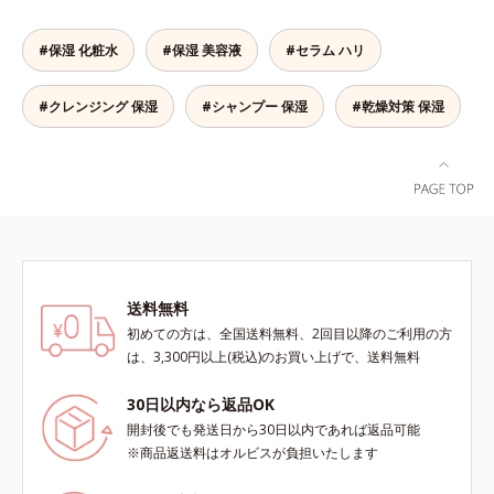
肌*5 ターンオーバーを促進して、
合わせが初（2023年4月 Mintel社デ
ビスアンバー グロウプレセラムオ
メラニンの塊を微細化すること*6
ータベースによる当社調べ）*2 う
イルイン先⾏型美容液「オルビスア
アルテアエキス配合＝保湿成分各商
るおい不足など*3 お手入れのファ
#保湿 化粧水
#保湿 美容液
#セラム ハリ
ンバー グロウプレセラム」は、オ
品の詳しい情報は商品ページをご覧
ーストステップのこと*4 細胞間脂
イル成分(*2)が肌に素早くなじみ、
ください。・BEAUTY夏祭りは、こ
質に類似した構造*5 保湿成分
#クレンジング 保湿
#シャンプー 保湿
#乾燥対策 保湿
肌をやわらかくしながら角層まで浸
ちら
透。ADセラミドミックスが肌をす
こやかに整え、うるおいを蓄える肌
へと導きます。洗顔後すぐに使うこ
とで、あとのオールインワンクリー
ムの肌なじみを高め、うるおいとツ
ヤのある肌を叶えます。*1 肌にハ
リを与え若々しい印象*2 スクワラ
ン、トリ（カプリル酸／カプリン
送料無料
酸）グリセリル＝肌をやわらかくほ
初めての方は、全国送料無料、2回目以降のご利用の方
ぐす複合成分
は、3,300円以上(税込)のお買い上げで、送料無料
30日以内なら返品OK
開封後でも発送日から30日以内であれば返品可能
※商品返送料はオルビスが負担いたします