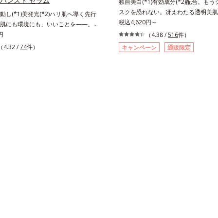
ドバンスド セラム
独自美白(*1)有効成分(*2)配合。もうシ
スクを恐れない。冴えわたる透明美肌(
し(*1)美発光(*2)ハリ肌へ導く先行
端肌科学が導く、透明感あふれる輝き(
税込4,620円～
肌にも環境にも、いいことを——。
の自分の肌も未来の肌もあきらめない
NENCE（クリーンエンス）」が目指すの
円
（4.38 /
516
件）
最高の冴えわたる透明美肌(*4)を目
らな素肌と地球へのやさしさ。間引き
（4.32 /
74
件）
キャンペーン
通販限定
肌の阻害要因となるうるおい不足やシ
実、副産物など、本来は廃棄されるは
るお手入れを続けることが大切だと考
料や資源を「アップサイクル（そのま
そこで、ポーラ・オルビスグループ独
るのではなく、商品としての価値を高
(*1)有効成分「m-ピクセノール（デ
加工を行う）」。不要とされるものを
ールW）」を配合。シミの原因になる
らせて新しいパワーを引き出し、サイ
る“メラニンの塊”を居座らせない(*1
でまっさらな素肌へと導くクリーンビ
出サポート(*5)の2ステップでメラニ
ランドです。
抑え、シミ・ソバカスを防ぎます。さ
ルテアネスレ(*6)」を配合し、うる
自分本来の澄み渡るような透明感を目
手に取った時、なじませた時、後肌、
変化するテクスチャーは、肌にすばや
毎日の美白ケアを楽しくする使いごこ
した。*1 メラニンの蓄積を抑え、シ
スを防ぐ*2 デクスパンテノールW*3
きるシミのこと*4 うるおいによる透
肌*5 ターンオーバーを促進して、メ