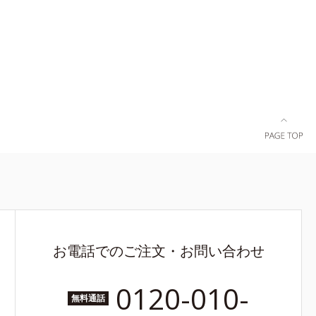
配合＝保湿
ベースによる当社調べ）*2 うるおい不足など
をご覧くだ
*3 お手入れのファーストステップのこと*4
細胞間脂質に類似した構造*5 保湿成分
お電話でのご注文・お問い合わせ
0120-010-
無料通話