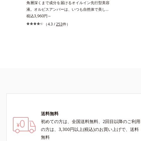
角層深くまで成分を届けるオイルイン先行型美容
おける自社従来品処方との比較*6 ドクダミエキ
液。オルビスアンバーは、いつも⾃然体で美しく
ス、シクロヘキサンジカルボン酸ビスエトキシジ
ありたいと願う⼤⼈世代に寄り添うブランドで
税込3,960円～
グリコール（保湿）＜使用量目安＞パール1粒程
す。年齢印象研究に基づいた肌サイエンスで、複
（4.3 /
253
件）
度＜ご使用ステップ＞洗顔料 ⇒ 化粧水 ⇒ ザ リ
合的なお悩みにアプローチ。大人世代の肌に向き
ンクルセラム ⇒ 保湿液＜1商品あたりの使用回
合い、手軽なお手入れで賢いケアを。ライフスタ
数＞通常サイズ：約90回（1.5ヵ月程度）ラージ
イルになじむ、若々しい印象(*1)作りのサポート
サイズ：約180回（3ヵ月程度）各商品の詳しい
をします。オルビスアンバー グロウプレセラム
情報は商品ページをご覧ください。・BEAUTY夏
オイルイン先⾏型美容液「オルビスアンバー グ
祭りは、こちら
ロウプレセラム」は、オイル成分(*2)が肌に素早
くなじみ、肌をやわらかくしながら角層まで浸
透。ADセラミドミックスが肌をすこやかに整
え、うるおいを蓄える肌へと導きます。洗顔後す
ぐに使うことで、あとのオールインワンクリーム
の肌なじみを高め、うるおいとツヤのある肌を叶
えます。*1 肌にハリを与え若々しい印象*2
スクワラン、トリ（カプリル酸／カプリン酸）グ
送料無料
リセリル＝肌をやわらかくほぐす複合成分
初めての方は、全国送料無料、2回目以降のご利用
の方は、3,300円以上(税込)のお買い上げで、送料
無料