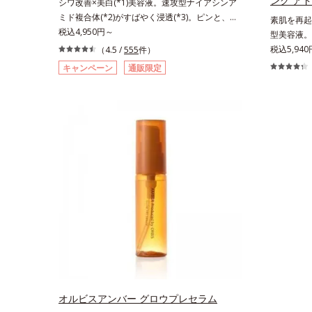
ング ア
シワ改善×美白(*1)美容液。速攻型ナイアシンア
ミド複合体(*2)がすばやく浸透(*3)。ピンと、パ
素肌を再起動
ッと。大人の肌にハリ感を。シワ改善×美白(*1)
税込4,950円～
型美容液。
美容液。ポーラ化成 研究所の独自研究で見出し
「CLEA
税込5,940
（4.5 /
555
件）
た、速攻型ナイアシンアミド複合体(*2)と浸透サ
は、まっさ
キャンペーン
通販限定
ポート成分(*4)を配合。シワ改善・美白の有効成
された花や
分「ナイアシンアミド」の浸透スピードがアップ
ずだった原
(*5)し、浸透しにくい大人肌の深く(*3)まで素早
ま再利用す
く届けます。真皮のコラーゲン産生を促進し、年
めるような
齢とともに刻まれる深い悩みのシワを改善しなが
生まれ変わ
ら、過剰なメラニン生成を防ぎ未来のシミ・ソバ
エンスの力
カスを予防します。さらに独自研究に基づいた浸
ューティブ
透型ハリ保湿成分(*6)で大人肌にハリ感をプラ
ス。するっと伸び広がるテクスチャーで、"顔全
体にご使用いただける設計"。見えているシワは
もちろん、自分では気づきにくい死角のシワの改
善にも効果を発揮します。*1 メラニンの生成を
抑え、シミ・ソバカスを防ぐ*2 ナイアシンアミ
ド（有効成分）、水添大豆リン脂質、フィトステ
ロール、水（基剤）、BG（保湿）*3 角層まで*4
K石けん素地、ホホバアルコール、トリステアリ
オルビスアンバー グロウプレセラム
ン酸デカグリセリル（基剤）*5 角層の範囲内に