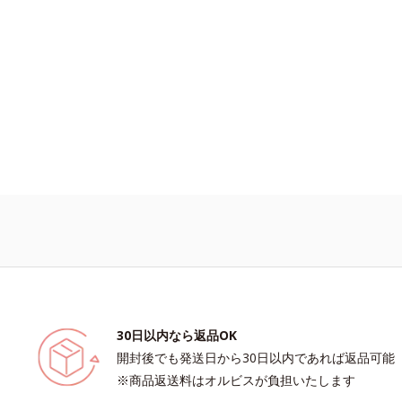
を微細化すること*6 アルテアエキス
成分各商品の詳しい情報は商品ページ
さい。・BEAUTY夏祭りは、こちら
30日以内なら返品OK
開封後でも発送日から30日以内であれば返品可能
※商品返送料はオルビスが負担いたします