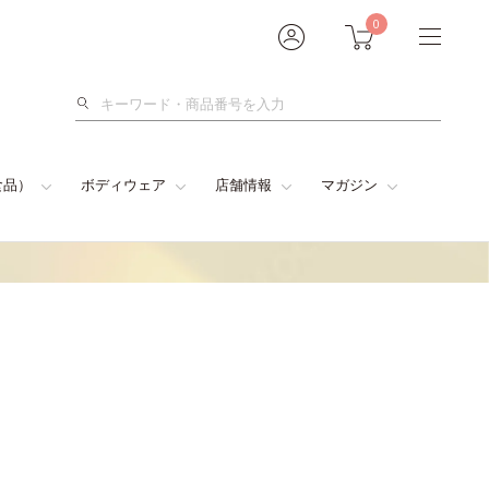
0
検
索
食品）
ボディウェア
店舗情報
マガジン