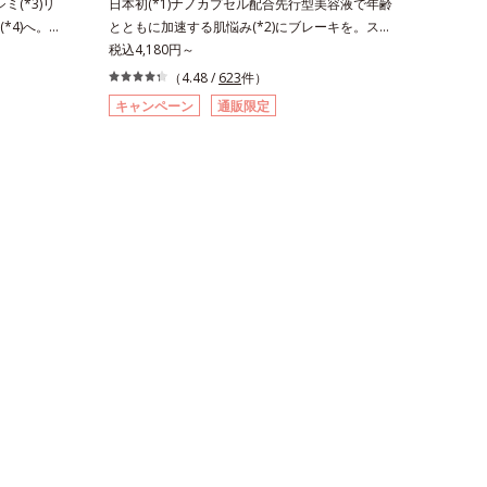
ミ(*3)リ
日本初(*1)ナノカプセル配合先行型美容液で年齢
*4)へ。先
とともに加速する肌悩み(*2)にブレーキを。スキ
*4)へ。今
ンケアの打ち止め感に。年齢とともに加速する肌
税込4,180円～
、自分史上
悩み(*2)にブレーキをかけ、化粧水前の土台(*3)
（4.48 /
623
件）
指すには、美
づくりで、うるおいに満ち満ちた内側から弾むよ
キャンペーン
通販限定
ミを予防す
うなハリ肌へ。化粧水は二度塗りしないと不
えました。
安…。いろいろケアしているのに、あと一歩肌悩
自の美白
みが晴れない…。そんな大人の肌悩みにアプロー
クスパンテノ
チする先行型美容液です。日本初(*1)、毛穴約
と考えられ
1/1000ナノサイズの極小カプセルの表面は肌に
)、粉砕と排
なじみやすい構造(*4)。内包した美容成分(*5)の
ンの蓄積を
浸透をサポートし、角層すみずみをうるおいで満
らに、「ア
たします。さらに“うるおいの通り道”を作って化
おいに満ちた
粧水のなじみ感をUP。化粧水前に使うことで、
指します。
普段の化粧水の手ごたえをより実感できる、しっ
と3段階に
とり整った肌状態へ。化粧水前に2プッシュ使う
くなじみ、
だけで、うるおいのすき間にぐんぐん入り込み、
ちを叶えま
うるおいで満ち満ちたハリのある美肌へと整えま
ミ・ソバカ
す。*1 クチナシ果実エキス、ハトムギ種子エ
 これからで
キス、ユズ果実エキス、水添レシチン、フィトス
明感のある
テロールズ、（Ｃ１２－２０）アルキルグルコシ
ラニンの塊
ドの組み合わせが初（2023年4月 Mintel社データ