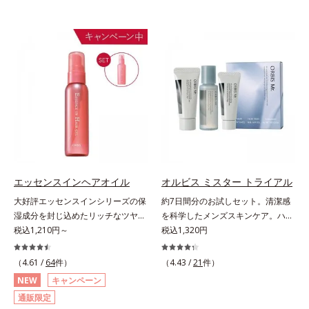
エッセンスインヘアオイル
オルビス ミスター トライアル
大好評エッセンスインシリーズの保
約7日間分のお試しセット。清潔感
湿成分を封じ込めたリッチなツヤ髪
を科学したメンズスキンケア。ハ
続くヘアオイル。人気商品「エッセ
税込1,210円～
リ・ツヤのある、好印象な清潔透明
税込1,320円
ンスインヘアミルク」と同じシリー
肌(*1)へ。オルビス ミスターは、男
ズのヘアオイルです。ナノサイズの
性の清潔感、爽やかさ、若々しさの
（4.61 /
64
件）
（4.43 /
21
件）
美容成分(*1)で髪の隙間を満たして
印象を科学的に検証し、ポジティブ
NEW
キャンペーン
リッチなツヤ髪を維持する“超音波
な光（＝ツヤ）が男性の印象に重要
通販限定
トリートメント”発想(*2)。美容成分
であること(*2)を業界で初めて発見