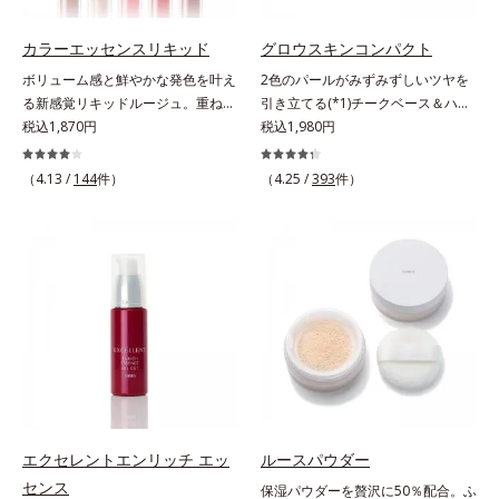
おいを逃しやすい男性肌に着目し、
おいを逃しやすい男性肌に着目し、
アイテム同士をなじみやすくする
アイテム同士をなじみやすくする
カラーエッセンスリキッド
グロウスキンコンパクト
「うるおいコネクト設計」を採用。
「うるおいコネクト設計」を採用。
ボリューム感と鮮やかな発色を叶え
2色のパールがみずみずしいツヤを
8アイテム分の機能を3ステップに集
8アイテム分の機能を3ステップに集
る新感覚リキッドルージュ。重ねる
引き立てる(*1)チークベース＆ハイ
約し、よりシンプルなお手入れで、
約し、よりシンプルなお手入れで、
ほど、鮮やかにボリューミーに。1
税込1,870円
ライト。ベースメイクの仕上げに重
税込1,980円
ハリ・ツヤのある好印象な清潔透明
ハリ・ツヤのある好印象な清潔透明
本で美しい仕上がりを叶えるリキッ
ねれば、みずみずしいツヤが表情を
肌(*1)へ導きます。*1 うるおいによ
肌(*1)へ導きます。*1 うるおいによ
ドルージュです。唇の凹凸を均一に
一段と魅力的に引き立てる、チーク
（4.13 /
144
件）
（4.25 /
393
件）
る透明感のある肌*2 男性の顔画像
る透明感のある肌*2 男性の顔画像
カバーしツヤを与える「リッププラ
ベース＆ハイライトです。チークベ
を用いた印象評価において、基準画
を用いた印象評価において、基準画
ンピング成分(*)」と、乾燥をケアす
ースには血色感を再現するレッドパ
像に対して、頬全体に輝度分布がな
像に対して、頬全体に輝度分布がな
る「モイストラスティング処方」、
ール、ハイライトには骨格や顔立ち
だらかな光（ツヤ）があると、爽や
だらかな光（ツヤ）があると、爽や
唇への密着感を高め色持ちを叶える
に合わせて立体感を強調するグリー
かさ印象が高く評価されたこと*3
かさ印象が高く評価されたこと*3
「カラーウェアリング処方」で、う
ンパール。補色にあたる2色のパー
2022年12月22日時点で、科学文献
2022年12月22日時点で、科学文献
るおいのあるふっくらとした唇とつ
ルがお互いの鮮やかさを強調。絶妙
データベースPubMed及びGoogle
データベースPubMed及びGoogle
けたての鮮やかな発色を両立しま
なコントラストでいきいきとした血
scholarにより国内化粧品業界にお
scholarにより国内化粧品業界にお
す。マスクオフの瞬間も、ハッと目
色感を再現しながら、みずみずしい
いて該当文献がないことを確認（ポ
いて該当文献がないことを確認（ポ
を惹く唇に。* シリカ、水添ポリイ
ツヤを演出します。さらにどのファ
ーラ化成研究所調べ）
ーラ化成研究所調べ）
ソブテン、ヒアルロン酸Na、パル
ンデーションにもすっと溶け込む、
ミチン酸エチルヘキシル、ジメチル
シンクロアタッチメント成分(*2)も
シリル化シリカ、BG、ペンチレン
配合。パウダー、リキッド、どのタ
エクセレントエンリッチ エッ
ルースパウダー
グリコール
イプのファンデーションとも相性抜
センス
保湿パウダーを贅沢に50％配合。ふ