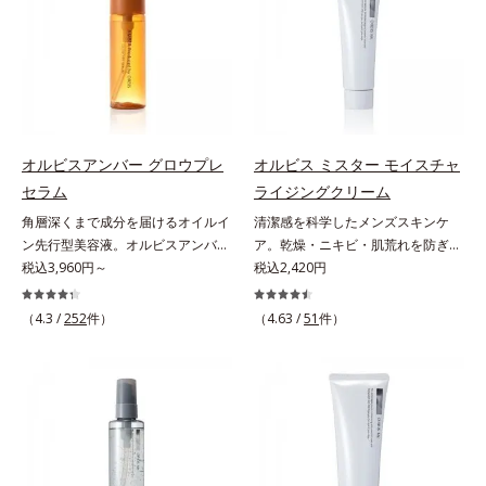
援します。*1 メラニンの生成を抑
ーションです。年齢とともに増えて
めるような加工を行う）」。不要と
え、シミ・ソバカスを防ぐ（ウォッ
いくお悩みを自然に隠しつつも、ま
されるものを生まれ変わらせて新し
シュ除く）*2 オルビス内スキンケ
るで“素肌美人”に見える仕上がりを
いパワーを引き出し、サイエンスの
アシリーズの保湿力*3 年齢に応じ
叶えるのは、微細で均一なカバー粉
力でまっさらな素肌へと導くクリー
たお手入れのこと*4 うるおいによ
体(*1)が大きさの異なる毛穴にも隙
ンビューティブランドです。
る*5 乾燥、ハリ・ツヤのなさ
なくフィットするから。粉体の表面
*6 乾燥による*7 保湿成分*8
にダマ防止の特殊コーティングを施
ロニセラカエルレア果汁、ノバラエ
オルビスアンバー グロウプレ
オルビス ミスター モイスチャ
すことで、カバー粉体は薄く・均一
キス配合＝うるおいを与えハリと透
セラム
ライジングクリーム
に凹凸へフィット。毛穴や色ムラを
明感に満ちた肌へ導く保湿成分*9
角層深くまで成分を届けるオイルイ
清潔感を科学したメンズスキンケ
カバーしながら自然な仕上がりを叶
メマツヨイグサ抽出液、スイカズラ
ン先行型美容液。オルビスアンバー
ア。乾燥・ニキビ・肌荒れを防ぎハ
えます。また、ファンデーションを
エキス配合＝角層のすみずみまで水
は、いつも⾃然体で美しくありたい
税込3,960円～
リ・ツヤのある、好印象な清潔透明
税込2,420円
つけている間に保湿成分が肌へ浸透
分・油分を保ち、ハリ・ツヤを与え
と願う⼤⼈世代に寄り添うブランド
肌(*1)へ。オルビスミスターは、男
(*2)するスキンコンディショニング
る保湿成分*10 気持ちのことアレ
です。年齢印象研究に基づいた肌サ
性の清潔感、爽やかさ、若々しさの
セラム設計(*3)を採用。肌に触れた
（4.3 /
252
件）
（4.63 /
51
件）
ルギーテスト済＝全ての方にアレル
イエンスで、複合的なお悩みにアプ
印象を科学的に検証し、ポジティブ
瞬間、保湿成分が浸透しうるおいを
ギーが起こらないということではあ
ローチ。大人世代の肌に向き合い、
な光（＝ツヤ）が男性の印象に重要
与えます。キメを整え、磨かれたよ
りません。
手軽なお手入れで賢いケアを。ライ
であること(*2)を業界で初めて発見
うな透明感とツヤを生み出すこと
フスタイルになじむ、若々しい印象
(*3)。ニキビ・肌荒れ予防有効成分
で、“つるん”とした光のヴェールを
(*1)作りのサポートをします。オル
と保湿成分を新たに配合。これまで
まとったような仕上がりに。*1 ス
ビスアンバー グロウプレセラムオ
の乾燥・テカリへのケアはそのまま
キンフィットカラー成分（酸化チタ
イルイン先⾏型美容液「オルビスア
に、肌荒れ・ニキビ予防など“今”の
ン、酸化鉄、ステアロイルグルタミ