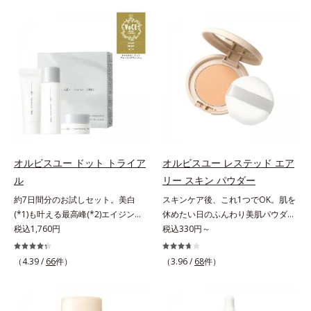
が毛髪内部の隙間に入り込みピタッ
(*3)。ニキビ・肌荒れ予防有効成分
と密着し、定着効果をもたらすツヤ
と保湿成分を新たに配合。これまで
記憶マグネット成分(*1)を配合しま
の乾燥・テカリへのケアはそのまま
した。さらにキューティクルとなじ
に、肌荒れ・ニキビ予防など“今”の
みが良いキューティクルリペア成分
肌悩みに応え、“未来”を見据えて好
(*3)が、開いたキューティクルにピ
印象の鍵となるハリ・ツヤへもアプ
タッと密着し、毎朝手ぐしでツヤが
ローチする進化を遂げました。うる
整うほどの美しい素髪へ導きます。
おいを逃しやすい男性肌に着目し、
そのほか、健康的な印象の髪に導く
アイテム同士をなじみやすくする
美容液成分も多数配合しました。・
「うるおいコネクト設計」を採用。
Wビタミン(*4)：保湿効果をもつ成
8アイテム分の機能を3ステップに集
オルビスユー ドット トライア
オルビスユー レステッド エア
分が乾燥ダメージをケアし、毛髪の
約し、よりシンプルなお手入れで、
ル
リー スキン パウダー
うるおいをUP・11種のアミノ酸
ハリ・ツヤのある好印象な清潔透明
(*5)：エッセンスインヘアミルクと
肌(*1)へ導きます。*1 うるおいによ
約7日間分のお試しセット。美白
スキンケア後、これ1つでOK。肌を
共通成分で毛髪を補修・タンパク質
る透明感のある肌*2 男性の顔画像
(*1)も叶える最高峰(*2)エイジング
休めたい日のふんわり美肌パウダ
補給成分(*6)：毛髪を補修してハリ
を用いた印象評価において、基準画
ケア(*3)。ハリも透明感(*4)も結果
税込1,760円
ー。ふんわり美肌が叶う、うるおい
税込330円～
コシをUP・コレステロール(*7)：髪
像に対して、頬全体に輝度分布がな
主義。年齢サイン(*5)の因子に着目
パウダーです。3色の光を操るパウ
への親和性が高い油性成分が毛髪の
だらかな光（ツヤ）があると、爽や
した肌科学エイジングケア(*3)シリ
ダーがツヤと透明感を演出。ソフト
（4.39 /
66
件）
（3.96 /
68
件）
なめらかさをUP*1 コハク酸、加水
かさ印象が高く評価されたこと*3
ーズ。オルビスユー ドットシリー
フォーカス効果で肌のアラや影をぼ
分解ヒアルロン酸（ツヤを保つ保
2022年12月22日時点で、科学文献
ズは、年齢による肌悩み一つ一つを
かし、毛穴やくすみもサラッとカバ
湿・毛髪補修成分）*2 超音波ケア
データベースPubMed及びGoogle
対処するのではなく、肌で起きてい
ー。ふんわり軽いつけごこちながら