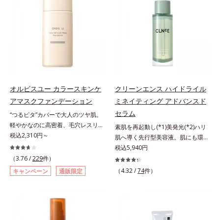
の“定着”着想。毛髪水分との結合処
scholarにより国内化粧品業界にお
ることの根本原因に着目。加齢とと
美肌質感を叶えます。さらに花粉や
方で定着*3 イソステアロイル加水
いて該当文献がないことを確認（ポ
もに現れる年齢サイン(*5)について
ちり・ホコリ、紫外線などの外的刺
分解シルク（毛髪補修成分）*4 ト
ーラ化成研究所調べ）アレルギーテ
研究を進めたところ、弾力感のない
激から肌をガードします。スキンケ
コフェロール、テトラヘキシルデカ
スト済＝全ての方にアレルギーが起
状態である「ハリのなさ」や、くす
ア後にこれひとつでライトメイク効
ン酸アスコルビル（保湿）*5 アル
こらないということではありませ
み(*6)などが現れている状態である
果。クレンジング不要で、紫外線吸
ギニン、グリシン、アスパラギン
ん。ノンコメドジェニックテスト済
「透明感のなさ」が現れることで大
収剤やグリセリン、パラベンもフリ
酸、セリン、トレオニン、バリン、
＝すべての人にコメド（ニキビのも
人の肌印象に大きな影響を与えてい
ー処方。肌を休ませたい日、リモー
アラニン、プロリン、フェニルアラ
と）ができないというわけではあり
ることが分かりました。そこでオル
トワークの時、近所へちょこっとお
ニン、イソロイシン、ヒスチジン
ません。
ビスユー ドットシリーズは美容成
出かけする時など、しっかりメイク
オルビスユー カラースキンケ
クリーンエンス ハイドライル
（毛髪補修）*6 加水分解ゴマタン
分(*7)として「G.D.F.アクティベー
は負担に感じる日におすすめです。
アマスクファンデーション
ミネイティング アドバンスド
パクＰＧプロピルメチルシランジオ
ター(*8)」を配合。そして、従来か
セラム
“つるピタ”カバーで大人のツヤ肌。
ール（毛髪補修）*7 コレステロー
ら配合している美白有効成分「トラ
軽やかなのに高密着、毛穴レスリキ
ル（保湿）各商品の詳しい情報は商
素肌を再起動し(*1)美発光(*2)ハリ
ネキサム酸」を配合しました。さら
ッドファンデ。みずみずしく、とけ
税込2,310円～
品ページをご覧ください。・エッセ
肌へ導く先行型美容液。肌にも環境
に、シリーズ共通の美容成分(*7)
込むように密着カバー毛穴レスでな
ンスインヘアミルクは、こちら
にも、いいことを——。
税込5,940円
「GLルートブースター(*9)」を配合
めらかな質感美へ導く、リキッドフ
「CLEANENCE（クリーンエン
することで、肌のふっくら感や透明
（3.76 /
229
件）
ァンデーション「カバーはしたいけ
ス）」が目指すのは、まっさらな素
感を叶えます。美白ケアしながら多
（4.32 /
74
件）
キャンペーン
通販限定
ど厚塗り感はイヤ」「素肌がもとも
肌と地球へのやさしさ。間引きされ
角的なエイジングケアが叶うシリー
とキレイな人だと思われたい」そん
た花や実、副産物など、本来は廃棄
ズに。3ステップで上向き(*10)のハ
なお客様の声から誕生した、軽やか
されるはずだった原料や資源を「ア
リと透明感を。効果的なシナジー設
なのにピタッと密着し、肌悩み
ップサイクル（そのまま再利用する
計で、あなたのエイジングケアを応
を“つるん”と隠すリキッドファンデ
のではなく、商品としての価値を高