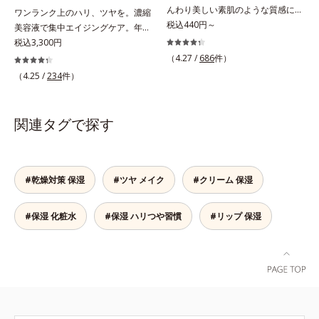
群で、ヨレたりせず、きれいに仕上
んわり美しい素肌のような質感にな
ワンランク上のハリ、ツヤを。濃縮
がります。*1 メイク効果による*2
りながらもうるおいとツヤを叶える
税込440円～
美容液で集中エイジングケア。年齢
ジメチコン
フェイスパウダー。朝の仕上がりの
を重ねた肌に、濃縮エッセンスがさ
税込3,300円
クオリティが全然違う！ まるで美
らにワンランク上のエイジングケア
（4.27 /
686
件）
しい素肌のような質感を叶えるルー
(*)を。ハリ、ツヤを集中ケアする保
（4.25 /
234
件）
スパウダー（お粉）です。リキッド
湿成分・ローヤルゼリーとコラーゲ
タイプのファンデーションを使って
ンをリッチに配合。みずみずしい感
も、仕上げがパサパサのお粉ではせ
触の美容液が角層のすみずみまで浸
関連タグで探す
っかくのツヤが台無しに…。オルビ
透し、肌はもっちり、やわらか。角
スのルースパウダーは、ほんのり光
層への浸透を高めるには、化粧水で
をまとったグロウニュアンスパウダ
整えた後、保湿ジェルを使用する前
ーを新配合。リキッドのツヤ感を活
に使うのが効果的。より積極的な集
#乾燥対策 保湿
#ツヤ メイク
#クリーム 保湿
かしながらも、ふんわりと軽やかな
中エイジングケアで、もっちりとし
サラツヤ肌へと、仕上がり質感を格
た、つややかな肌に出合えます。*
#保湿 化粧水
#保湿 ハリつや習慣
#リップ 保湿
上げします。うるおいパウダーを
年齢に応じたお手入れのこと
50％配合し、さらに浸透型ヒアルロ
ン酸エキスも加えることで、お粉な
がら肌をしっとりと仕上げます。