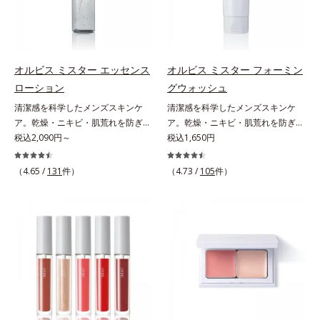
ンバー グロウプレセラム」は、オ
肌悩みに応え、“未来”を見据えて好
ン酸2Na）配合＝自然な仕上がりで
イル成分(*2)が肌に素早くなじみ、
印象の鍵となるハリ・ツヤへもアプ
肌悩みをカバーする粉体*2 角層ま
肌をやわらかくしながら角層まで浸
ローチする進化を遂げました。うる
で*3 肌のキメを整え、粉体を密着
透。ADセラミドミックスが肌をす
おいを逃しやすい男性肌に着目し、
させる設計のこと
こやかに整え、うるおいを蓄える肌
アイテム同士をなじみやすくする
オルビス ミスター エッセンス
オルビス ミスター フォーミン
へと導きます。洗顔後すぐに使うこ
「うるおいコネクト設計」を採用。
ローション
グウォッシュ
とで、あとのオールインワンクリー
8アイテム分の機能を3ステップに集
清潔感を科学したメンズスキンケ
清潔感を科学したメンズスキンケ
ムの肌なじみを高め、うるおいとツ
約し、よりシンプルなお手入れで、
ア。乾燥・ニキビ・肌荒れを防ぎハ
ア。乾燥・ニキビ・肌荒れを防ぎハ
ヤのある肌を叶えます。*1 肌にハ
ハリ・ツヤのある好印象な清潔透明
リ・ツヤのある、好印象な清潔透明
税込2,090円～
リ・ツヤのある、好印象な清潔透明
税込1,650円
リを与え若々しい印象*2 スクワラ
肌(*1)へ導きます。*1 うるおいによ
肌(*1)へ。オルビス ミスターは、男
肌(*1)へ。オルビス ミスターは、男
ン、トリ（カプリル酸／カプリン
る透明感のある肌*2 男性の顔画像
性の清潔感、爽やかさ、若々しさの
性の清潔感、爽やかさ、若々しさの
酸）グリセリル＝肌をやわらかくほ
（4.65 /
131
件）
を用いた印象評価において、基準画
（4.73 /
105
件）
印象を科学的に検証し、ポジティブ
印象を科学的に検証し、ポジティブ
ぐす複合成分
像に対して、頬全体に輝度分布がな
な光（＝ツヤ）が男性の印象に重要
な光（＝ツヤ）が男性の印象に重要
だらかな光（ツヤ）があると、爽や
であること(*2)を業界で初めて発見
であること(*2)を業界で初めて発見
かさ印象が高く評価されたこと*3
(*3)。ニキビ・肌荒れ予防有効成分
(*3)。ニキビ・肌荒れ予防有効成分
2022年12月22日時点で、科学文献
と保湿成分を新たに配合。これまで
と保湿成分を新たに配合。これまで
データベースPubMed及びGoogle
の乾燥・テカリへのケアはそのまま
の乾燥・テカリへのケアはそのまま
scholarにより国内化粧品業界にお
に、肌荒れ・ニキビ予防など“今”の
に、肌荒れ・ニキビ予防など“今”の
いて該当文献がないことを確認（ポ
肌悩みに応え、“未来”を見据えて好
肌悩みに応え、“未来”を見据えて好
ーラ化成研究所調べ）
印象の鍵となるハリ・ツヤへもアプ
印象の鍵となるハリ・ツヤへもアプ
ローチする進化を遂げました。うる
ローチする進化を遂げました。うる