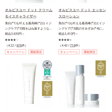
指します。無油分・無着色・無香
るおいで満たします。さらに“うる
高保湿タイプ（普通肌～超乾性肌）
高保湿タイプ（普通肌～超乾性肌）
料・アルコールフリー・パラベンフ
おいの通り道”を作って化粧水のな
オルビスユー ドット クリーム
オルビスユー ドット エッセン
リーで、徹底的に肌に寄り添いま
じみ感をUP。化粧水前に使うこと
モイスチャライザー
スローション
す。*1 乾燥と敏感をくり返すこと
で、普段の化粧水の手ごたえをより
美白(*1)も叶える最高峰(*2)エイジ
美白(*1)も叶える最高峰(*2)エイジ
*2 敏感肌対象連用テスト済（すべ
実感できる、しっとり整った肌状態
ングケア(*3)指をはね返すような弾
ングケア(*3)肌のすみずみ(*4)にし
ての方のお肌に合うということでは
へ。化粧水前に2プッシュ使うだけ
力感が宿るハリ感 濃密フィットク
税込3,630円～
みわたるうるおい充満ローション。
税込3,410円～
ありません）*3 乾燥して敏感に感
で、うるおいのすき間にぐんぐん入
リーム。ハリも透明感(*4)も結果主
ハリも透明感(*5)も結果主義。年齢
じやすい状態のこと*4 発酵アミノ
り込み、うるおいで満ち満ちたハリ
義。年齢サイン(*5)の因子に着目し
サイン(*6)の因子に着目した肌科学
酸（ポリグルタミン酸）配合＝乾燥
のある美肌へと整えます。*1 クチ
（4.22 /
676
件）
（4.43 /
719
件）
た肌科学エイジングケア(*3)シリー
エイジングケア(*3)シリーズ。オル
を防ぎ、うるおいに満ちた肌へ導く
ナシ果実エキス、ハトムギ種子エキ
キャンペーン
通販限定
キャンペーン
通販限定
ズ。オルビスユー ドットシリーズ
ビスユー ドットシリーズは、年齢
保湿成分、植物由来アミノ酸（エル
ス、ユズ果実エキス、水添レシチ
は、年齢による肌悩み一つ一つを対
による肌悩み一つ一つを対処するの
ゴチオネイン）配合＝肌を整え、す
ン、フィトステロールズ、（Ｃ１２
処するのではなく、肌で起きている
ではなく、肌で起きていることの根
こやかに保つ保湿成分、微生物由来
－２０）アルキルグルコシドの組み
ことの根本原因に着目。加齢ととも
本原因に着目。加齢とともに現れる
アミノ酸（エクトイン）配合＝乱れ
合わせが初（2023年4月 Mintel社デ
に現れる年齢サインについて研究を
年齢サインについて研究を進めたと
た角層にうるおいを与え、肌荒れを
ータベースによる当社調べ）*2 う
進めたところ、弾力感のない状態で
ころ、弾力感のない状態である「ハ
防ぐ保湿成分
るおい不足など*3 お手入れのファ
ある「ハリのなさ」や、くすみ(*6)
リのなさ」や、くすみ(*7)などが現
ーストステップのこと*4 細胞間脂
などが現れている状態である「透明
れている状態である「透明感のな
質に類似した構造*5 保湿成分
感のなさ」が、大人の肌印象に大き
さ」が、大人の肌印象に大きな影響
な影響を与えていることがわかりま
を与えていることがわかりました。
した。そこでオルビスユー ドット
そこでオルビスユー ドットシリー