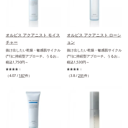
クロヘキサンジカルボン酸ビスエト
します。4.その後、洗顔料で洗顔し
されるものを生まれ変わらせて新し
キシジグリコール（保湿）＜使用量
てください。各商品の詳しい情報は
いパワーを引き出し、サイエンスの
目安＞パール1粒程度＜ご使用ステ
商品ページをご覧ください。・
力でまっさらな素肌へと導くクリー
ップ＞洗顔料 ⇒ 化粧水 ⇒ ザ リン
BEAUTY夏祭りは、こちら
ンビューティブランドです。
クルセラム ⇒ 保湿液＜1商品あたり
の使用回数＞通常サイズ：約90回
オルビス アクアニスト モイス
オルビス アクアニスト ローシ
（1.5ヵ月程度）ラージサイズ：約
チャー
ョン
180回（3ヵ月程度）各商品の詳し
抜け出したい乾燥・敏感肌サイクル
抜け出したい乾燥・敏感肌サイクル
い情報は商品ページをご覧くださ
(*1)に持続型アプローチ。うるおい
(*1)に持続型アプローチ。うるおい
い。・BEAUTY夏祭りは、こちら
を追求した敏感肌用保湿スキンケア
税込1,750円～
を追求した敏感肌用保湿スキンケア
税込1,530円～
(*2)。うるおいを逃し、刺激を受け
(*2)。うるおいを逃し、刺激を受け
やすい角層の“乾燥敏感スランプ
やすい角層の“乾燥敏感スランプ
（4.07 /
187
件）
（3.8 /
291
件）
(*3)”に悩む敏感な肌へ。創業時から
(*3)”に悩む敏感な肌へ。創業時から
のうるおい研究により完成した、待
のうるおい研究により完成した、待
望の敏感肌用保湿スキンケアライン
望の敏感肌用保湿スキンケアライン
「オルビス アクアニスト」。乾燥
「オルビス アクアニスト」。乾燥
敏感スランプの原因にアプローチす
敏感スランプの原因にアプローチす
る持続型トリプルアミノ酸(*4)を配
る持続型トリプルアミノ酸(*4)を配
合。もともと体内にあるアミノ酸は
合。もともと体内にあるアミノ酸は
異物として排出されにくく、肌にと
異物として排出されにくく、肌にと