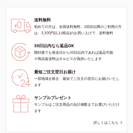
を用いた印象評価において、基準画
像に対して、頬全体に輝度分布がな
だらかな光（ツヤ）があると、爽や
送料無料
かさ印象が高く評価されたこと*3
初めての方は、全国送料無料、2回目以降のご利用の方
2022年12月22日時点で、科学文献
は、3,300円以上(税込)のお買い上げで、送料無料
データベースPubMed及びGoogle
scholarにより国内化粧品業界にお
30日以内なら返品OK
いて該当文献がないことを確認（ポ
開封後でも発送日から30日以内であれば返品可能
ーラ化成研究所調べ）
※商品返送料はオルビスが負担いたします
最短ご注文翌日お届け
一部地域を除き、最短でご注文の翌日にお届けいたし
ます
サンプルプレゼント
サンプルはご注文商品の合計個数までお選びいただけ
ます
詳しくはこちら