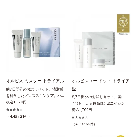
オルビス ミスター トライアル
オルビスユー ドット トライア
ル
約7日間分のお試しセット。清潔感
を科学したメンズスキンケア。ハ
約7日間分のお試しセット。美白
リ・ツヤのある、好印象な清潔透明
税込1,320円
(*1)も叶える最高峰(*2)エイジング
肌(*1)へ。オルビス ミスターは、男
ケア(*3)。ハリも透明感(*4)も結果
税込1,760円
性の清潔感、爽やかさ、若々しさの
主義。年齢サイン(*5)の因子に着目
（4.43 /
21
件）
印象を科学的に検証し、ポジティブ
した肌科学エイジングケア(*3)シリ
（4.39 /
66
件）
な光（＝ツヤ）が男性の印象に重要
ーズ。オルビスユー ドットシリー
であること(*2)を業界で初めて発見
ズは、年齢による肌悩み一つ一つを