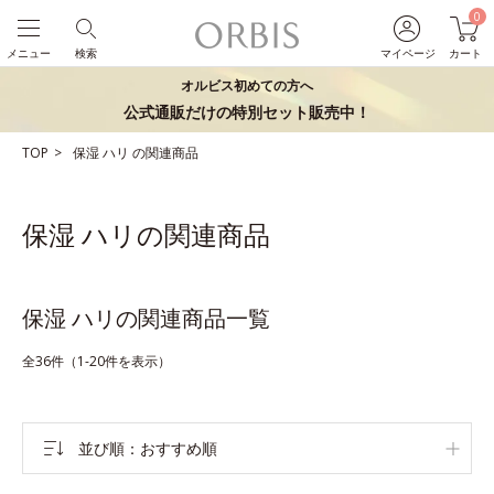
0
メニュー
検索
マイページ
カート
オルビス初めての方へ
公式通販だけの特別セット販売中！
TOP
保湿
ハリ
の関連商品
保湿 ハリの関連商品
保湿 ハリの関連商品一覧
全36件（1-20件を表示）
並び順
おすすめ順