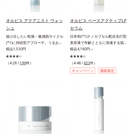
どまってうるおいを蓄えてくれま
どまってうるおいを蓄えてくれま
す。刺激を受けやすくなった角層を
す。刺激を受けやすくなった角層を
うるおいで満たし、脱・敏感肌を目
うるおいで満たし、脱・敏感肌を目
指します。無油分・無着色・無香
指します。無油分・無着色・無香
オルビス アクアニスト ウォッ
オルビス ベースアクティブLP
料・アルコールフリー・界面活性剤
料・アルコールフリー・界面活性剤
シュ
セラム
不使用(*5)・パラベンフリー、6つ
不使用(*5)・パラベンフリー、6つ
抜け出したい乾燥・敏感肌サイクル
日本初(*1)ナノカプセル配合先行型
のフリー処方で徹底的に肌に寄り添
のフリー処方で徹底的に肌に寄り添
(*1)に持続型アプローチ。うるおい
美容液で年齢とともに加速する肌悩
います。*1 乾燥と敏感をくり返す
います。*1 乾燥と敏感をくり返す
を追求した敏感肌用保湿スキンケア
税込1,530円
み(*2)にブレーキを。スキンケアの
税込4,180円～
こと*2 敏感肌対象連用テスト済
こと*2 敏感肌対象連用テスト済
(*2)。うるおいを逃し、刺激を受け
打ち止め感に。年齢とともに加速す
（すべての方のお肌に合うというこ
（すべての方のお肌に合うというこ
やすい角層の“乾燥敏感スランプ
る肌悩み(*2)にブレーキをかけ、化
とではありません）*3 乾燥して敏
（4.28 /
199
件）
とではありません）*3 乾燥して敏
（4.48 /
623
件）
(*3)”に悩む敏感な肌へ。創業時から
粧水前の土台(*3)づくりで、うるお
感に感じやすい状態のこと*4 発酵
感に感じやすい状態のこと*4 発酵
キャンペーン
通販限定
のうるおい研究により完成した、待
いに満ち満ちた内側から弾むような
アミノ酸（ポリグルタミン酸）配合
アミノ酸（ポリグルタミン酸）配合
望の敏感肌用保湿スキンケアライン
ハリ肌へ。化粧水は二度塗りしない
＝乾燥を防ぎ、うるおいに満ちた肌
＝乾燥を防ぎ、うるおいに満ちた肌
「オルビス アクアニスト」。乾燥
と不安…。いろいろケアしているの
へ導く保湿成分、植物由来アミノ酸
へ導く保湿成分、植物由来アミノ酸
敏感スランプの原因にアプローチす
に、あと一歩肌悩みが晴れない…。
（エルゴチオネイン）配合＝肌を整
（エルゴチオネイン）配合＝肌を整
る持続型トリプルアミノ酸(*4)を配
そんな大人の肌悩みにアプローチす
え、すこやかに保つ保湿成分、微生
え、すこやかに保つ保湿成分、微生
合。もともと体内にあるアミノ酸は
る先行型美容液です。日本初(*1)、
物由来アミノ酸（エクトイン）配合
物由来アミノ酸（エクトイン）配合
異物として排出されにくく、肌にと
毛穴約1/1000ナノサイズの極小カ
＝乱れた角層にうるおいを与え、肌
＝乱れた角層にうるおいを与え、肌
どまってうるおいを蓄えてくれま
プセルの表面は肌になじみやすい構
荒れを防ぐ保湿成分*5 ウォッシュ
荒れを防ぐ保湿成分*5 ウォッシュ
す。刺激を受けやすくなった角層を
造(*4)。内包した美容成分(*5)の浸
を除くLM＝さっぱり高保湿タイプ
を除くLM＝さっぱり高保湿タイプ
うるおいで満たし、脱・敏感肌を目
透をサポートし、角層すみずみをう
（脂性肌～普通肌）RM＝しっとり
（脂性肌～普通肌）RM＝しっとり