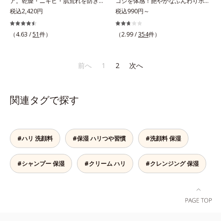
ア。乾燥・ニキビ・肌荒れを防ぎハ
コシを体感！艶やかなふんわりボリ
プレックスSPが肌のハリを徹底サポ
ヤのある肌を叶えます。*1 肌にハ
果汁、ノバラエキス配合＝うるおい
エキス配合＝角層のすみずみまで水
リ・ツヤのある、好印象な清潔透明
税込2,420円
ューム美髪へ。「抜け毛が目立つ」
税込990円～
ート。肌なじみのよいクリーム構造
リを与え若々しい印象*2 スクワラ
を与えハリと透明感に満ちた肌へ導
分・油分を保ち、ハリ・ツヤを与え
肌(*1)へ。オルビスミスターは、男
「ボリュームがない」「ハリ・コシ
で角層まで保湿成分が浸透し、うる
ン、トリ（カプリル酸／カプリン
く保湿成分*11 メマツヨイグサ抽
る保湿成分*10 気持ちのこと各商品
性の清潔感、爽やかさ、若々しさの
がない」という年齢による3大髪悩
おいをギュッと閉じ込めます。洗顔
（4.63 /
51
件）
酸）グリセリル＝肌をやわらかくほ
（2.99 /
354
件）
出液、スイカズラエキス配合＝角層
の詳しい情報は商品ページをご覧く
印象を科学的に検証し、ポジティブ
みには、スカルプ リファイニング
の後、これ1品だけでマルチにケ
ぐす複合成分
のすみずみまで水分・油分を保ち、
ださい。・BEAUTY夏祭りは、こち
な光（＝ツヤ）が男性の印象に重要
シリーズを！髪と地肌をエイジング
ア。うるおいのベールで守られた、
ハリ・ツヤを与える保湿成分*12
ら
であること(*2)を業界で初めて発見
ケア(*1)する、オルビスの頭皮ケア
前へ
1
2
次へ
ハリ感のあるなめらかな肌を叶えま
気持ちのこと
(*3)。ニキビ・肌荒れ予防有効成分
シリーズです。地肌と髪をすこやか
す。*1 メラニンの生成を抑え、シ
と保湿成分を新たに配合。これまで
に保つ「3Dプロテクト成分(*2)」
ミ・ソバカスを防ぐ*2 肌にハリを
の乾燥・テカリへのケアはそのまま
と、うるおったツヤ髪に導く「ブレ
与え若々しい印象*3 首のうるおい
関連タグで探す
に、肌荒れ・ニキビ予防など“今”の
ンドボタニカルエキス(*2)」を配
ケアとして*4 ナイアシンアミド
肌悩みに応え、“未来”を見据えて好
合。艶やかな、ふんわりボリューム
印象の鍵となるハリ・ツヤへもアプ
美髪へ導きます。翌朝の手ぐしで納
ローチする進化を遂げました。うる
得できる、褒められ髪をご体感くだ
#ハリ 洗顔料
#保湿 ハリつや習慣
#洗顔料 保湿
おいを逃しやすい男性肌に着目し、
さい。*1 年齢に応じたお手入れの
アイテム同士をなじみやすくする
こと *2 保湿成分
#シャンプー 保湿
#クリーム ハリ
#クレンジング 保湿
「うるおいコネクト設計」を採用。
8アイテム分の機能を3ステップに集
約し、よりシンプルなお手入れで、
ハリ・ツヤのある好印象な清潔透明
肌(*1)へ導きます。*1 うるおいによ
る透明感のある肌*2 男性の顔画像