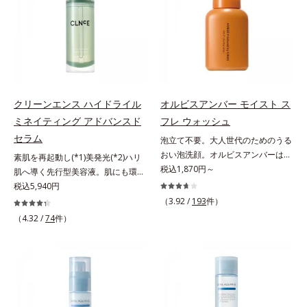
ツヤ肌へ導く保湿成分アレルギーテ
届けます。真皮のコラーゲン産生を
ルから、汚れをはね返す水の膜をつ
り、肌表面にピン！としたハリ感を
スト済＝全ての方にアレルギーが起
促進し、年齢とともに刻まれる深い
くる技術が日本初（2024年12月時
与え、さらに疑似セラミド(*3)が角
こらないということではありませ
悩みのシワを改善しながら、過剰な
点、J－GLOBALによる自社調べ）
層の隙間に浸透(*4)。夜のスキンケ
ん。
メラニン生成を防ぎ未来のシミ・ソ
*2 オルビス内でかつてないオイル
アの最後にプラスすることで乾燥に
バカスを予防します。さらに独自研
クレンジングのこと*3 ポーラ化成
よる小ジワを目立たなくし、ハリ感
究に基づいた浸透型ハリ保湿成分
独自の（Ｃ１２－２０）アルキルグ
みなぎる目元を目指します。*1 レ
(*6)で大人肌にハリ感をプラス。す
ルコシド（保湿）で形成するミセル
チノール配合＝保湿成分*2 パルミ
クリーンエンス ハイドライル
オルビスアンバー モイスト ス
るっと伸び広がるテクスチャー
*4 炭酸ジカプリリル*5 乾燥や汚れ
トイルトリペプチド－5配合＝保湿
ミネイティング アドバンスド
フレ ウォッシュ
で、"顔全体にご使用いただける設
による*6 キメの乱れによる＜使用
成分*3 ラウロイルグルタミン酸ジ
セラム
泡立て不要。大人世代のためのうる
計"。見えているシワはもちろん、
量目安＞適量＜使用ステップ＞オル
（フィトステリル/オクチルドデシ
おい泡洗顔。オルビスアンバーは、
自分では気づきにくい死角のシワの
ビス ザ クレンジング オイル ⇒
素肌を再起動し(*1)美発光(*2)ハリ
ル）配合＝保湿成分*4 角層まで
いつも⾃然体で美しくありたいと願
税込1,870円～
改善にも効果を発揮します。*1 メ
洗顔料 ⇒ 化粧水 ⇒ 保湿液
肌へ導く先行型美容液。肌にも環境
う⼤⼈世代に寄り添うブランドで
ラニンの生成を抑え、シミ・ソバカ
※W洗顔が必要です＜使用方法＞1.
にも、いいことを——。
税込5,940円
す。年齢印象研究に基づいた肌サイ
スを防ぐ*2 ナイアシンアミド（有
適量（2プッシュ程度）をとり、手
「CLEANENCE（クリーンエン
（3.92 /
193
件）
エンスで、複合的なお悩みにアプロ
効成分）、水添大豆リン脂質、フィ
のひら全体にさっと広げます。2.肌
ス）」が目指すのは、まっさらな素
（4.32 /
74
件）
ーチ。大人世代の肌に向き合い、手
トステロール、水（基剤）、
の上で軽くらせんを描くように、メ
肌と地球へのやさしさ。間引きされ
軽なお手入れで賢いケアを。ライフ
BG（保湿）*3 角層まで*4 K石けん
イクとよくなじませます。※落ちに
た花や実、副産物など、本来は廃棄
スタイルになじむ、若々しい印象(*)
素地、ホホバアルコール、トリステ
くいメイクを落とす際は、乾いた手
されるはずだった原料や資源を「ア
作りのサポートをします。* 肌にハ
アリン酸デカグリセリル（基剤）*5
にとり、メイクとしっかりなじませ
ップサイクル（そのまま再利用する
リを与え若々しい印象
角層の範囲内における自社従来品処
てください。3.メイクとなじんだ
のではなく、商品としての価値を高
方との比較*6 ドクダミエキス、シ
ら、水またはぬるま湯でよく洗い流
めるような加工を行う）」。不要と