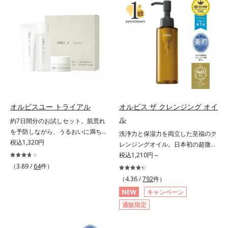
(*3)。ニキビ・肌荒れ予防有効成分
対処するのではなく、肌で起きてい
と保湿成分を新たに配合。これまで
ることの根本原因に着目。加齢とと
の乾燥・テカリへのケアはそのまま
もに現れる年齢サイン(*5)について
に、肌荒れ・ニキビ予防など“今”の
研究を進めたところ、弾力感のない
肌悩みに応え、“未来”を見据えて好
状態である「ハリのなさ」や、くす
印象の鍵となるハリ・ツヤへもアプ
み(*6)などが現れている状態である
ローチする進化を遂げました。うる
「透明感のなさ」が現れることで大
おいを逃しやすい男性肌に着目し、
人の肌印象に大きな影響を与えてい
アイテム同士をなじみやすくする
ることが分かりました。そこでオル
「うるおいコネクト設計」を採用。
ビスユー ドットシリーズは美容成
オルビスユー トライアル
オルビス ザ クレンジング オイ
8アイテム分の機能を3ステップに集
分(*7)として「G.D.F.アクティベー
ル
約7日間分のお試しセット。肌荒れ
約し、よりシンプルなお手入れで、
ター(*8)」を配合。そして、従来か
を予防しながら、うるおいに満ちた
洗浄力と保湿力を両立した至福のク
ハリ・ツヤのある好印象な清潔透明
ら配合している美白有効成分「トラ
美しい肌へ。7000種を超える成分
税込1,320円
レンジングオイル。日本初の超微粒
肌(*1)へ導きます。*1 うるおいによ
ネキサム酸」を配合しました。さら
から厳選し、「うるおいの質(*1)」
子技術(*1)が毛穴奥の微細な汚れに
税込1,210円～
る透明感のある肌*2 男性の顔画像
に、シリーズ共通の美容成分(*7)
に着目した初期エイジングケア(*2)
アプローチ。圧倒的な洗浄力と毛穴
を用いた印象評価において、基準画
（3.89 /
64
件）
「GLルートブースター(*9)」を配合
シリーズオルビスユーは肌本来のう
悩みに着目したクレンジングオイル
像に対して、頬全体に輝度分布がな
することで、肌のふっくら感や透明
（4.36 /
792
件）
るおいやバリア機能にアプローチす
です。日本初・超微粒子技術(*1)
だらかな光（ツヤ）があると、爽や
感を叶えます。美白ケアしながら多
NEW
キャンペーン
る初期エイジングケアシリーズで
で、さっと塗り広げるだけで濃いメ
かさ印象が高く評価されたこと*3
角的なエイジングケアが叶うシリー
通販限定
す。「うるおいの質」に着目し、肌
イクはもちろん毛穴悩みも取り去
2022年12月22日時点で、科学文献
ズに。3ステップで上向き(*10)のハ
荒れを予防しながらうるおいに満ち
り、一瞬で気持ちのいい素肌へ。ス
データベースPubMed及びGoogle
リと透明感を。効果的なシナジー設
た美しい肌へと導きます。ポーラ・