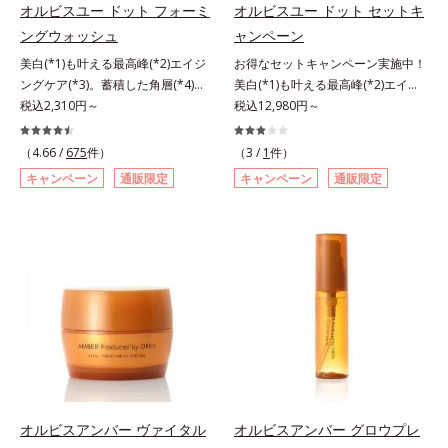
シリーズは美容成分(*7)として
ズは美容成分(*8)として「G.D.F.ア
オルビスユー ドット フォーミ
オルビスユー ドット セットキ
「G.D.F.アクティベーター(*8)」を
クティベーター(*9)」を配合。そし
ングウォッシュ
ャンペーン
配合。そして、従来から配合してい
て、従来から配合している美白(*1)
美白(*1)も叶える最高峰(*2)エイジ
お得なセットキャンペーン実施中！
る美白(*1)有効成分「トラネキサム
有効成分「トラネキサム酸」を配合
ングケア(*3)。蓄積した角層(*4)を
美白(*1)も叶える最高峰(*2)エイジ
酸」を配合しました。さらに、シリ
しました。さらに、シリーズ共通の
絡めとりくすみ(*5)を晴らす高密着
税込2,310円～
ングケア(*3)。ハリも透明感(*4)も
税込12,980円～
ーズ共通の美容成分「GLルートブ
美容成分「GLルートブースター
マイルドピーリング(*6)洗顔料。ハ
結果主義。年齢サイン(*5)の因子に
ースター(*9)」を配合することで、
(*10)」を配合することで、肌のふ
リも透明感(*7)も結果主義。年齢サ
着目した肌科学エイジングケア(*3)
肌のふっくら感や透明感を叶えま
っくら感や透明感を叶えます。美白
（4.66 /
675
件）
（3 /
1
件）
イン(*8)の因子に着目した肌科学エ
シリーズ。オルビスユー ドットシ
す。美白ケアしながら多角的なエイ
ケアしながら多角的なエイジングケ
キャンペーン
通販限定
キャンペーン
通販限定
イジングケア(*3)シリーズ。オルビ
リーズは、年齢による肌悩み一つ一
ジングケアが叶うシリーズに。3ス
アが叶うシリーズに。3ステップで
スユー ドットシリーズは、年齢に
つを対処するのではなく、肌で起き
テップで上向き(*10)のハリと透明
上向き(*11)のハリと透明感を。効
よる肌悩み一つ一つを対処するので
ていることの根本原因に着目。加齢
感を。効果的なシナジー設計で、あ
果的なシナジー設計で、あなたのエ
はなく、肌で起きていることの根本
とともに現れる年齢サイン(*5)につ
なたのエイジングケアを応援しま
イジングケアを応援します。*1 メ
原因に着目。加齢とともに現れる年
いて研究を進めたところ、弾力感の
す。*1 メラニンの生成を抑え、シ
ラニンの生成を抑え、シミ・ソバカ
齢サインについて研究を進めたとこ
ない状態である「ハリのなさ」や、
ミ・ソバカスを防ぐ（ウォッシュを
スを防ぐ（ウォッシュを除く）*2
ろ、弾力感のない状態である「ハリ
くすみ(*6)などが現れている状態で
除く）*2 オルビス内スキンケアシ
オルビス内スキンケアシリーズの保
のなさ」や、くすみ(*5)などが現れ
ある「透明感のなさ」が現れること
リーズの保湿力*3 年齢に応じたお
湿力*3 年齢に応じたお手入れのこ
ている状態である「透明感のなさ」
で大人の肌印象に大きな影響を与え
手入れのこと*4 うるおいによる
と*4 角層まで*5 うるおいによ
が、大人の肌印象に大きな影響を与
ていることが分かりました。そこで
*5 乾燥、ハリ・ツヤのなさ*6
る*6 乾燥、ハリ・ツヤのなさ
えていることがわかりました。そこ
オルビスユー ドットシリーズは美
乾燥による*7 保湿成分*8 ロニ
*7 乾燥による*8 保湿成分*9
でオルビスユー ドットシリーズは
容成分(*7)として「G.D.F.アクティ
セラカエルレア果汁、ノバラエキス
ロニセラカエルレア果汁、ノバラエ
オルビスアンバー ヴァイタル
オルビスアンバー グロウプレ
美容成分(*9)として「G.D.F.アクテ
ベーター(*8)」を配合。そして、従
配合＝うるおいを与えハリと透明感
キス配合＝うるおいを与えハリと透