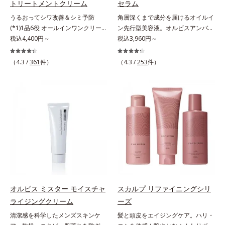
トリートメントクリーム
セラム
ィベーター(*10)」を配合。そし
来から配合している美白有効成分
に満ちた肌へ導く保湿成分*9 メマ
明感に満ちた肌へ導く保湿成分
うるおってシワ改善＆シミ予防
角層深くまで成分を届けるオイルイ
て、従来から配合している美白(*1)
「トラネキサム酸」を配合しまし
ツヨイグサ抽出液、スイカズラエキ
*10 メマツヨイグサ抽出液、スイ
(*1)1品6役 オールインワンクリー
ン先行型美容液。オルビスアンバー
有効成分「トラネキサム酸」を配合
た。さらに、シリーズ共通の美容成
ス配合＝角層のすみずみまで水分・
カズラエキス配合＝角層のすみずみ
ム。オルビスアンバーは、いつも⾃
税込4,400円～
は、いつも⾃然体で美しくありたい
税込3,960円～
しました。さらに、シリーズ共通の
分(*7)「GLルートブースター(*9)」
油分を保ち、ハリ・ツヤを与える保
まで水分・油分を保ち、ハリ・ツヤ
然体で美しくありたいと願う⼤⼈世
と願う⼤⼈世代に寄り添うブランド
美容成分「GLルートブースター
を配合することで、肌のふっくら感
湿成分*10 気持ちのこと
を与える保湿成分*11 気持ちのこ
代に寄り添うブランドです。年齢印
です。年齢印象研究に基づいた肌サ
(*11)」を配合することで、肌のふ
や透明感を叶えます。美白ケアしな
と
（4.3 /
361
件）
（4.3 /
253
件）
象研究に基づいた肌サイエンスで、
イエンスで、複合的なお悩みにアプ
っくら感や透明感を叶えます。美白
がら多角的なエイジングケアが叶う
複合的なお悩みにアプローチ。大人
ローチ。大人世代の肌に向き合い、
ケアしながら多角的なエイジングケ
シリーズに。3ステップで上向き
世代の肌に向き合い、手軽なお手入
手軽なお手入れで賢いケアを。ライ
アが叶うシリーズに。3ステップで
(*10)のハリと透明感を。効果的な
れで賢いケアを。ライフスタイルに
フスタイルになじむ、若々しい印象
上向き(*12)のハリと透明感を。効
シナジー設計で、あなたのエイジン
なじむ、若々しい印象(*2)作りのサ
(*1)作りのサポートをします。オル
果的なシナジー設計で、あなたのエ
グケアを応援します。*1 メラニン
ポートをします。オルビスアンバー
ビスアンバー グロウプレセラムオ
イジングケアを応援します。*1 メ
の生成を抑え、シミ・ソバカスを防
ヴァイタルトリートメントクリーム
イルイン先⾏型美容液「オルビスア
ラニンの生成を抑え、シミ・ソバカ
ぐ（ウォッシュ除く）*2 オルビス
「オルビスアンバー ヴァイタルト
ンバー グロウプレセラム」は、オ
スを防ぐ（ウォッシュを除く）*2
内スキンケアシリーズの保湿力*3
リートメントクリーム」は、1品
イル成分(*2)が肌に素早くなじみ、
オルビス内スキンケアシリーズの保
年齢に応じたお手入れのこと*4 う
で、化粧水、クリーム、シワ改善・
肌をやわらかくしながら角層まで浸
湿力*3 年齢に応じたお手入れのこ
るおいによる*5 乾燥、ハリ・ツヤ
美白(*1)美容液、乳液・保湿液、ネ
透。ADセラミドミックスが肌をす
と*4 剥がれずに肌に蓄積した古い
のなさ*6 乾燥による*7 保湿成分*8
ッククリーム(*3)、パックの6役を
こやかに整え、うるおいを蓄える肌
角層*5 乾燥による*6 洗浄によ
ロニセラカエルレア果汁、ノバラエ
オルビス ミスター モイスチャ
スカルプ リファイニングシリ
担い、複合的にアプローチ。Wナイ
へと導きます。洗顔後すぐに使うこ
る物理的効果*7 うるおいによる
キス配合＝うるおいを与えハリと透
ライジングクリーム
ーズ
アシン(*4)によるシワ改善・シミ予
とで、あとのオールインワンクリー
*8 乾燥、ハリ・ツヤのなさ*9
明感に満ちた肌へ導く保湿成分*9
清潔感を科学したメンズスキンケ
髪と頭皮をエイジングケア。ハリ・
防に加え、複合成分コラーゲンコン
ムの肌なじみを高め、うるおいとツ
保湿成分*10 ロニセラカエルレア
メマツヨイグサ抽出液、スイカズラ