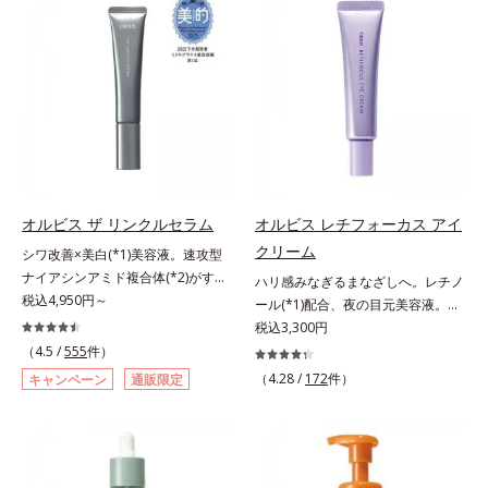
キンケア0番目に、かつてないクレ
scholarにより国内化粧品業界にお
計で、あなたのエイジングケアを応
オルビスグループ独自の肌荒れ防止
ンジング(*2)をご用意しました。ポ
いて該当文献がないことを確認（ポ
援します。*1 メラニンの生成を抑
有効成分として、「DF-パンテノー
ーラ化成は独自の先端研究により、
ーラ化成研究所調べ）アレルギーテ
え、シミ・ソバカスを防ぐ（ウォッ
ル(*3)」を国内唯一(*4)、高濃度で
ナノバブルよりも小さい超微粒子
スト済＝全ての方にアレルギーが起
シュ除く）*2 オルビス内スキンケ
配合。角層のバリア機能にアプロー
(*3)をクレンジングに搭載すること
こらないということではありませ
アシリーズの保湿力*3 年齢に応じ
チして肌荒れを防ぎ、肌不調にゆら
に成功。毛穴よりはるかに小さい超
ん。ノンコメドジェニックテスト済
たお手入れのこと*4 うるおいによ
がない肌を叶えます。そして、独自
微粒子とオイルが肌と汚れの間に入
＝すべての人にコメド（ニキビのも
る*5 乾燥、ハリ・ツヤのなさ
研究に基づいたアプローチ成分
り込み、小さくばらけて肌表面にう
と）ができないというわけではあり
*6 乾燥による*7 保湿成分*8
「MCアクティベーター(*5)」。肌
るおいベールを形成。これにより、
ません。
ロニセラカエルレア果汁、ノバラエ
のうるおいを引き出し・高めて、ハ
洗い流した瞬間に汚れが肌に再付着
キス配合＝うるおいを与えハリと透
オルビス ザ リンクルセラム
オルビス レチフォーカス アイ
リ感あふれる肌へと導きます。うる
することを防止し、細かい毛穴汚れ
明感に満ちた肌へ導く保湿成分*9
クリーム
おいに満ちたゆらがない肌をご体感
シワ改善×美白(*1)美容液。速攻型
をごっそりするん！角栓溶解オイル
メマツヨイグサ抽出液、スイカズラ
いただくために設計された3ステッ
ナイアシンアミド複合体(*2)がすば
(*4)が詰まりや黒ずみも溶かして、
ハリ感みなぎるまなざしへ。レチノ
エキス配合＝角層のすみずみまで水
プで、いつも力強く美しくあり続け
やく浸透(*3)。ピンと、パッと。大
税込4,950円～
毛穴の目立ちにくいすべすべ肌に洗
ール(*1)配合、夜の目元美容液。オ
分・油分を保ち、ハリ・ツヤを与え
るあなたを応援します。*1 肌にう
人の肌にハリ感を。シワ改善×美白
い上げます。大人肌のためのくすみ
ルビスの目元技術を結集し、ハリ感
税込3,300円
る保湿成分*10 気持ちのことアレ
るおいが満ち、維持されている状態
(*1)美容液。ポーラ化成 研究所の独
(*5)を晴らすアプローチによって圧
みなぎるまなざしへ。レチノール
（4.5 /
555
件）
ルギーテスト済＝全ての方にアレル
*2 年齢に応じたお手入れのこと
自研究で見出した、速攻型ナイアシ
巻の洗浄力と保湿力を叶え、毛穴目
(*1)配合の目元美容液です。目元悩
ギーが起こらないということではあ
（4.28 /
172
件）
キャンペーン
通販限定
*3 デクスパンテノールW*4
ンアミド複合体(*2)と浸透サポート
立ち(*6)や乾燥によるくすみをケア
みをマルチにケアするレチノール
りません。
2022年5月 Mintel社データベース及
成分(*4)を配合。シワ改善・美白の
し、毎日のメイクが楽しくなる晴れ
と、ハリ感をサポートするペプチド
び先行技術調査による当社調べ*5
有効成分「ナイアシンアミド」の浸
やかな肌に導きます。*1 ポーラ化
(*2)の2種の成分が深いうるおいを
オトギリソウエキス配合＝肌にうる
透スピードがアップ(*5)し、浸透し
成独自の（Ｃ１２－２０）アルキル
与え、湧き上がるようなハリ感を呼
おいを与え、うるおいに満ちたハリ
にくい大人肌の深く(*3)まで素早く
グルコシド（保湿）で形成するミセ
び覚まします。ハリ膜がのび広が