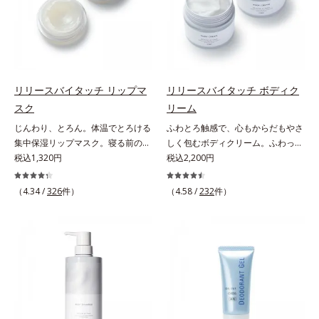
ージをご覧ください。・BEAUTY夏
(*2)」を配合することで、頭皮の油
UVカット効果の低下を予防しま
祭りは、こちら
分と水分のバランスを整え、髪と頭
す。それでいて、肌にスルスルのび
皮をすこやかに保ちます。さらにコ
てピタッと密着するジェル感触で、
ンディショナーには髪の1本1本を均
毎日使いたくなる極上のつけごこ
一な膜で包み込む「プレスタイリン
ち。さらに、塗るたびにうれしいス
グ成分(*3)」を採用し、コーティン
キンケア効果も加えました。バリア
リリースバイタッチ リップマ
リリースバイタッチ ボディク
グ効果により夜にしっかり整えた髪
機能を維持する白様雪(R)エキス(*2)
スク
リーム
の形状をキープしやすい状態に整
とアルニカ花エキス(*3)が、紫外線
じんわり、とろん。体温でとろける
ふわとろ触感で、心もからだもやさ
え、スタイリングしやすい髪へ導き
ダメージ(*4)にもゆらぎにくいすこ
集中保湿リップマスク。寝る前のひ
しく包むボディクリーム。ふわっと
ます。深呼吸したくなる爽やかでや
やかな肌に整え、ローズヒップエキ
と塗りでやわらかな唇へ。集中保湿
税込1,320円
軽やかで、ぽよっと弾むユニーク触
税込2,200円
さしいグリーン＆ハーブの香りで、
ス(*5)と浸透型コラーゲン(*6)が透
リップマスクです。バームのような
感。なじませると摩擦と皮膚温でほ
毎日をタフに頑張る男性の心を解き
明感を引き出し、肌のハリ感をサポ
固めのテクスチャーが体温でじんわ
どけるボディクリームです。うっと
ほぐします。*1 ラウリルグルコシ
（4.34 /
326
件）
ートします。スーパーウォータープ
（4.58 /
232
件）
り、とろんとほぐれ、Wのオイルが
りなテクスチャーでみずみずしいう
ド、ラウリン酸ポリグリセリル-10
ルーフだから、海やプールなどのア
ピタッと高密着。2種の植物性保湿
るおい膜が広がり、ベタつかないの
＝皮脂、スタイリング剤など複合的
ウトドアでも大活躍！ 強烈な紫外
成分配合で、乾燥にゆらがない唇に
に吸い付くようなしっとりもちもち
な汚れを落とす成分*2 グリチルリ
線も跳ね除け、肌をダメージからし
整えます。寝る前に塗れば、翌朝の
肌に。加水分解ヒアルロン酸配合。
チン酸２K、アルテロモナス発酵エ
っかりガードします。【ご使用方
コンディションが段違い！ 寝なが
浸透性と水分保持力のWのうるおい
キス（微生物由来）、イワベンケイ
法】手に適量をとり、日焼けを防ぎ
らケアで唇をそっといたわりなが
ベールで、乾燥を寄せつけないもち
根エキス（植物由来）＝頭皮にうる
たい部分に、塗布後すぐに少量ずつ
ら、メイク映えするしっとりやわら
肌ボディを長時間キープします。
おいを与える保湿成分*3 PPG-3カ
ムラなくのばします。顔にもご使用
か唇を実現します。【ご使用方法】
【ご使用方法】お風呂上がりなどの
プリリルエーテル＝毛髪の水分・油
いただけますが、より美しい仕上が