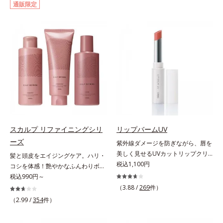
通販限定
して強固な膜を形成する技術「瞬間
アプローチする、オルビスのモイス
オートディフェンステクノロジー
トセラムシリーズ。まるでスキンケ
(*4)」を搭載。紫外線を浴びた膜が
アアイテムのように美容液成分(*2)
厚く強靭に進化することで、紫外線
を6つも配合。保水してうるおいを
が強い環境でも汗やくずれから肌を
逃さない成分と、深く浸透してうる
守り、美容成分(*5)の浸透を促進
おいで満たす成分で、髪も地肌も贅
(*6)します。有効成分「ナイアシン
沢にケアします。さらにうるおいを
アミド」配合。真皮のコラーゲン産
行き渡らせる浸透力と、うるおいを
生を促進し今あるシワを改善。メラ
キープする保水力を誇る新技術を採
ニンの受け渡しを抑制することで、
用。髪のうねりを抑え、スタイリン
未来のシミ・ソバカスも予防しま
グのしやすい、ずっと触れていたく
す。今あるシワも未来のシミにもア
なるうるツヤ髪へと導きます。ヒノ
スカルプ リファイニングシリ
リップバームUV
プローチ。保湿成分が日中の肌にも
キ、ラベンダー、ゼラニウムによる
ーズ
紫外線ダメージを防ぎながら、唇を
うるおいを与え、明るくなめらかな
リフレッシュアロマの香りで、バス
美しく見せるUVカットリップクリ
肌へ導きます。さらに落ちにくくす
ルームがここちよいリラックス空間
髪と頭皮をエイジングケア。ハリ・
ーム。UV対策を忘れがちな唇に。
税込1,100円
るとキシキシし、塗りごこちを優先
に。*1 うねり、パサつき*2 保湿成
コシを体感！艶やかなふんわりボリ
紫外線をカットしながら、顔色をパ
すると膜がくずれやすくなる日焼け
分
ューム美髪へ。「抜け毛が目立つ」
税込990円～
ッと明るく見せるUVカットリップ
止めのジレンマを解消すべく試作を
「ボリュームがない」「ハリ・コシ
（3.88 /
269
件）
です。他の部位より角層が薄くバリ
重ね、落ちにくくのびのよいみずみ
がない」という年齢による3大髪悩
（2.99 /
354
件）
ア機能が低い唇は、紫外線の影響で
ずしいテクスチャーを追求しまし
みには、スカルプ リファイニング
乾燥を引き起こしがち。そこで
た。まるで美容液級のなめらかさで
シリーズを！髪と地肌をエイジング