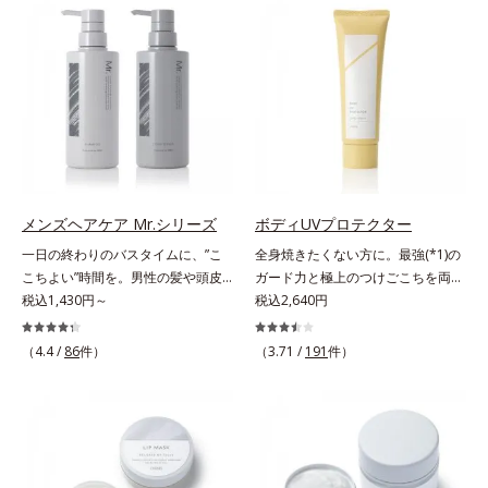
SPF25・PA++のUVカット効果のあ
肌にぴったり密着し、SPF50+・
ケア(*1)する、オルビスの頭皮ケア
るリップクリームで、顔だけでなく
PA++++という高い紫外線カット力
シリーズです。地肌と髪をすこやか
唇もしっかりUV対策しましょう。2
ながら、白浮きしにくい処方に。シ
に保つ「3Dプロテクト成分(*2)」
種類の保湿成分（加水分解コラーゲ
ワ改善・美白を叶えながら、紫外線
と、うるおったツヤ髪に導く「ブレ
ン、ゲットウ葉エキス）を配合して
を味方にしてあなたの肌を守る最高
ンドボタニカルエキス(*2)」を配
いるから、カサつき・くすみ(*)など
峰顔用日焼け止めです。*1 メラニ
合。艶やかな、ふんわりボリューム
の乾燥悩みも解決＆うるおい長持
ンの生成を抑え、シミ・ソバカスを
美髪へ導きます。翌朝の手ぐしで納
ち。通常色は、どんな肌色にも似合
防ぐ*2 化粧膜のくずれにくさ、肌
得できる、褒められ髪をご体感くだ
うカラーで、唇を美しく魅せながら
をうるおして保護すること*3 オル
さい。*1 年齢に応じたお手入れの
ケアします。マスクに色移りしにく
ビス内最高の紫外線カットレベル*4
こと *2 保湿成分
メンズヘアケア Mr.シリーズ
ボディUVプロテクター
いので、気兼ねなく使えます。口紅
紫外線に瞬時に反応して、膜が厚く
一日の終わりのバスタイムに、”こ
全身焼きたくない方に。最強(*1)の
の下地としてもおすすめです。
なり始めることおよび表面に新たな
こちよい”時間を。男性の髪や頭皮
ガード力と極上のつけごこちを両
膜ができ始めることで膜が強くくず
は汗や余分な皮脂に加え、ハードワ
税込1,430円～
立。“肌を整える”日焼け止め。絶対
税込2,640円
れにくくなり、密閉することで保湿
ックスやスプレーなど性質が異なる
に焼きたくない方に。SPF50+・
成分を浸透促進すること（角層ま
汚れがたまりやすい環境にありま
PA++++。最強(*1)のガード力を持
（4.4 /
86
件）
（3.71 /
191
件）
で）*5 保湿成分*6 角層まで＜使用
す。「フォーカスクレンジング成分
ちながら、肌を整えるスキンケア効
量目安＞大きめのパール1粒程度
(*1)」を採用することで、髪や頭皮
果を持つ身体用日焼け止めです。ポ
※全顔使用の場合＜使用ステップ＞
に負担をかけずに化学成分による汚
ーラ化成の特殊製法「粉体乳化」技
洗顔料 ⇒ 化粧水 ⇒ 保湿液 ⇒オル
れも1度洗いで落とす設計のシャン
術を使っているから、汗に触れるこ
ビス リンクルブライトUVプロテク
プーを実現しました。また、うるお
とで粉体同士が凝集し、膜の強度が
ター N各商品の詳しい情報は商品ペ
いを与える「バイオモイスト成分
アップ。こすれへの耐性も強く、