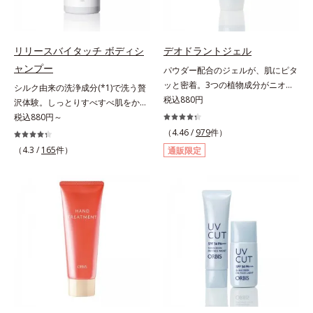
清潔な指先またはお手持ちのリップ
清潔な肌に適量をやさしくなじませ
分を保ち、髪をまとまりやすく整え
りのため、顔に使用する場合は、化
ブラシに適量をとって、唇にやさし
てください。
る成分
粧下地のご使用をおすすめします。
くなじませてください。
耐水性にすぐれておりますので、落
リリースバイタッチ ボディシ
デオドラントジェル
とすときには洗浄料やボディ用洗浄
料を使って、ていねいに洗い流して
ャンプー
パウダー配合のジェルが、肌にピタ
ください。*1 SPF50+・PA++++ オ
ッと密着。3つの植物成分がニオイ
シルク由来の洗浄成分(*1)で洗う贅
ルビス サンスクリーン®内ウォータ
を防ぐ。気になる汗や汗ジミ、ニオ
税込880円
沢体験。しっとりすべすべ肌をかな
ープルーフ効果として*2 サッカロ
イの対策に薬用エチケットアイテ
えるボディシャンプー。リリースバ
税込880円～
ミセス/ハトムギ種子発酵液配合＝
ム。パウダー配合のジェルが、肌に
イタッチ ボディシャンプーふわも
（4.46 /
979
件）
保湿成分*3 保湿成分*4 乾燥など*5
ピタッと密着。3つの植物成分がニ
こ濃密泡がからだをやさしく包み、
（4.3 /
165
件）
通販限定
カニナバラ果実エキス配合＝保湿成
オイを防ぎ、わずかなニオイもしっ
しっとりすべすべ肌に洗い上げるボ
分*6 加水分解コラーゲン配合＝保
かりキャッチ。無油分＆パウダー配
ディシャンプーです。肌本来のうる
湿成分
合なので、塗った後ベタつかずお肌
おいに近いシルク由来の洗浄成分
はサラサラ。汗ジミの心配もありま
(*1)が、不要な汚れをするりと包み
せん。スプレーのように音がでたり
込みやさしく落とします。さらにヒ
飛び散ったりしないので、外出先で
アルロン酸ナトリウムとうるおい吸
もまわりを気にせず使えます。ジェ
着成分(*2)配合で、保湿成分が肌に
ルならではの確かな効果と快適な使
ぴたっと密着。洗い流した後も必要
いごこちのデオドラント剤です。
なうるおいをキープして、つっぱり
感のない、ずっと触っていたくなる
ようななめらか肌をかなえます。キ