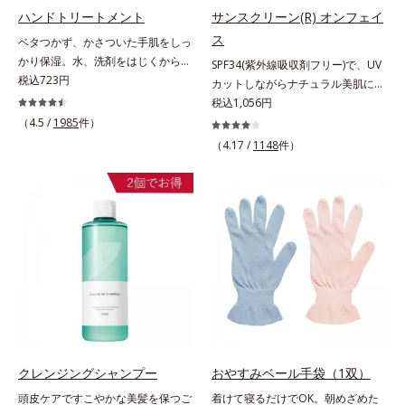
メが細かい泡はやさしい肌あた
ハンドトリートメント
サンスクリーン(R) オンフェイ
り。“いたわるボディケア”で、バス
ス
ベタつかず、かさついた手肌をしっ
タイムに癒しのひとときをもたらし
かり保湿。水、洗剤をはじくからキ
SPF34(紫外線吸収剤フリー)で、UV
ます。*1 ラウロイルシルクアミノ
ッチンでも使用できる万能型ハンド
税込723円
カットしながらナチュラル美肌に。
酸K*2 異性化糖
クリーム。常に外気にさらされてい
これ1本で“小でかけ”にも、化粧下
税込1,056円
る上、もともと皮脂分泌が少ない手
地としても。この1本があれば、“ち
（4.5 /
1985
件）
肌は、乾燥しやすく荒れやすい部分
ょっとそこまで”もOKなすっぴん美
（4.17 /
1148
件）
です。ソメイヨシノ葉エキスが、乱
肌！ さまざまなダメージ(*1)からバ
れた角層を整え、うるおいを閉じ込
リアしながら、美肌を叶える顔用日
めながら肌表面をなめらかにし肌荒
焼け止めです。 紫外線、近赤外
れを防止します。また、リピジュア
線、大気汚染物質(*2)を含むダメー
（R）−NR(*) が手肌にピタッと密着
ジに着目し、それらから肌を守る成
して、うるおいバリアを作り乾燥な
分を配合しました。誰の肌にもなじ
どの外部刺激から手肌を徹底ガード
む絶妙な色設計で、白浮きなしの明
するので、しっとり感がずっと続き
るい自然なつや肌に。さらに超軽量
ます。* ポリクオタニウム-61（リ
粉体を採用しているので、とっても
ピジュアは、日油株式会社の登録商
軽い付けごこち。単品でも、化粧下
標です。）
地としてもご使用いただけます。ベ
タつくことなくうるおい感覚が続く
クレンジングシャンプー
おやすみベール手袋（1双）
「クリームタイプ」と、みずみずし
頭皮ケアですこやかな美髪を保つご
着けて寝るだけでOK。朝めざめた