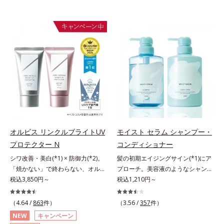
オルビス リンクルブライトUV
モイスト セラム シャンプー・
プロテクター N
コンディショナー
シワ改善・美白(*1) × 防御力(*2)。
髪の初期エイジングサイン(*1)にア
「焼かない」で終わらない、オルビ
プローチ。美容液のようなシャンプ
ス最高峰(*3)日焼け止め。シワ改
税込3,850円～
ー＆コンディショナーで触れていた
税込1,210円～
善・美白(*1) × 防御力(*2)「焼かな
くなるうるツヤ髪へ。「髪のうねり
い」で終わらないオルビス最高峰
が気になる」「乾燥してパサつく」
（4.64 /
863
件）
（3.56 /
357
件）
(*3)顔用日焼け止めです。ポーラ化
「なんとなくまとまらない」といっ
NEW
キャンペーン
成の独自研究による、紫外線に反応
た髪の初期エイジングサイン(*1)に