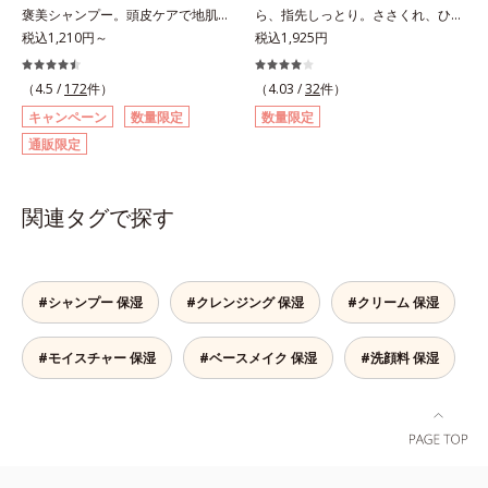
い感触で肌に密着してくずれにくい
褒美シャンプー。頭皮ケアで地肌環
ら、指先しっとり。ささくれ、ひび
「ローションタイプ」の2タイプか
境を整えて、地肌汚れ、ニオイ、ベ
税込1,210円～
割れに！夜の「うるおい手袋」着け
税込1,925円
ら、お肌の状態に合わせてお選びい
タつきなどの夏の頭皮3大悩みをス
て寝るだけで、ひと晩中しっとり保
ただけます。*1 紫外線や空気中の
ッキリ解消するシャンプーです。シ
湿。手荒れに悩む方におすすめの手
（4.5 /
172
件）
（4.03 /
32
件）
ほこりなどのダメージ*2 空気中の
リコンフリー、アミノ酸系洗浄成分
袋です。天然保湿成分スクワランが
ちり・ほこり
キャンペーン
数量限定
数量限定
を使用し、さらに吸着型ヒアルロン
練り込まれたレーヨンと綿を採用。
通販限定
酸(*1)や3種の植物由来エキスなど
なめらか触感で、手肌をふんわり包
も配合した、やさしい使用感。汚れ
み込んで守ります。ガサつきやすい
をしっかり落としながらも必要なう
指先は、植物性スクワラン配合シー
関連タグで探す
るおいを与えて、すこやかな地肌と
トで覆って集中ケア。ゆったり設計
ふんわりとした美髪を保ちます。メ
で、手が大きめの方でも安心です。
ントール(*2)配合で地肌もスッキ
リ。*1 ヒアルロン酸ヒドロキシプ
#シャンプー 保湿
#クレンジング 保湿
#クリーム 保湿
ロピルトリモニウム配合＝地肌にう
るおいベールで包み込む保湿成分*2
清涼成分
#モイスチャー 保湿
#ベースメイク 保湿
#洗顔料 保湿