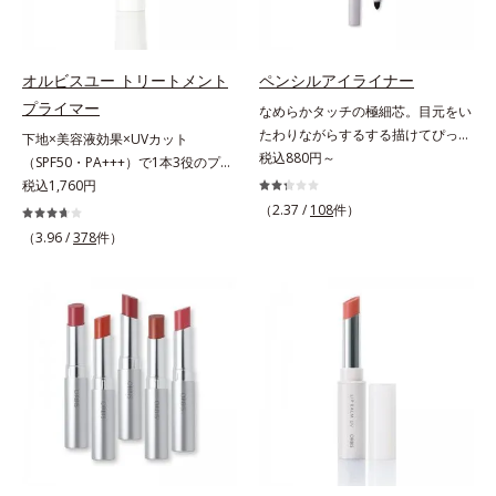
さらに保湿成分配合でうるおい感が
チテスト済(*2)、ノンコメドジェニ
肌悩みをカバーする粉体*2 角層ま
続き、エアコンなどによる乾燥も防
ックテスト済(*3)で、とことん肌の
で*3 肌のキメを整え、粉体を密着
ぎます。*1 トリメチルシロキシケ
ことを考えた設計。さらに美容成分
させる設計のこと
イ酸、ジメチコン配合＝汗や水、皮
に包まれた水分保持力の高い粉体や
オルビスユー トリートメント
ペンシルアイライナー
脂をはじき、メイクくずれを防ぐ成
和漢植物由来成分をはじめとした、
プライマー
なめらかタッチの極細芯。目元をい
分*2 オリーブ葉エキス、ゴレンシ
肌をいたわる保湿成分をたっぷり配
たわりながらするする描けてぴった
下地×美容液効果×UVカット
葉エキス、加水分解ヒアルロン酸、
合しました。肌にやさしいだけでな
り密着。するする描けてぴったり密
税込880円～
（SPF50・PA+++）で1本3役のプラ
異性化糖配合＝保湿成分【ご使用方
く、毛穴や凸凹、赤みをカバーし
着。なめらかタッチの極細芯アイラ
イマー。凹凸をつるんとなめらかに
税込1,760円
法】2層タイプなので、必ず容器を
て、自然な陶器肌を叶えます。*1
イナーです。繊細な目のキワにも優
(*1)整え、化粧ノリUPの高機能化粧
よく振ってからお使いください。メ
（2.37 /
108
件）
乾燥など*2 すべての人に皮膚刺激
しいタッチでするっと描けて、どん
下地。“塗るたび高まる、素肌の美
イクの仕上げに、顔から20cm程度
（3.96 /
378
件）
がおきないというわけではありませ
なラインも自由自在。難しいテクニ
しさ” 肌本来の美しさを引き出す
離し、目と口を閉じて、顔全体に適
ん*3 すべての人にコメド（ニキビ
ックなしで、目元に自然な陰影をプ
『オルビスユー』発想で、乾燥によ
量吹きかけてください。（5～6プッ
のもと）ができないというわけでは
ラスできます。アイラインを描いた
る小ジワをカバーしてハリ肌に整え
シュが目安）ミストを塗布後、肌に
ありません。
後に、後ろに付いているチップでま
る高機能化粧下地毛穴や小ジワの凹
触れずに乾くまでそのままお待ちく
つ毛の間を埋めるようにぼかせば、
凸をつるんとなめらかに(*1)。スキ
ださい。
ぱっちりと際立つナチュラルな目元
ンケア発想の化粧下地です。保湿成
が完成します。汗や涙、皮脂にも強
分が肌全層(*2)に働きかけて、肌の
く、美しい仕上がりを長時間キー
うるおいをグンとアップ＆リッチな
プ。目元ケア成分(*)で目元の負担も
クリームのようにぴたっと密着。乾
軽減します。※中身を取り替えられ
燥による小ジワを目立たなく(*1)
るリフィルをご用意しています。*
し、つるんとしたハリ肌に仕上げま