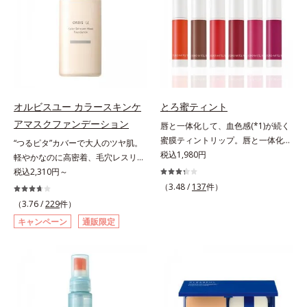
のないなめらかな肌に整えるパウダ
ちり・ホコリ、紫外線などの外的刺
ー・自然な血色感をプラスする(*1)
激から肌をガードします。スキンケ
パウダー）を配合。さらに体温でと
ア後にこれひとつでライトメイク効
ろける保湿成分で粉体をコーティン
果。クレンジング不要で、紫外線吸
グ、スフレ状にする製法と美容液成
収剤やグリセリン、パラベンもフリ
分(*2)により、重ねてもふんわり軽
ー処方。肌を休ませたい日、リモー
やかに密着してうるおいが続きま
トワークの時、近所へちょこっとお
す。粉浮きや厚塗り感の少ない、リ
出かけする時など、しっかりメイク
オルビスユー カラースキンケ
とろ蜜ティント
キッド派にもおすすめのパウダーフ
は負担に感じる日におすすめです。
アマスクファンデーション
唇と一体化して、血色感(*1)が続く
ァンデーションです。*1 メイク効
蜜膜ティントリップ。唇と一体化し
“つるピタ”カバーで大人のツヤ肌。
果による *2 保湿成分
て色落ちしにくいティント処方とう
税込1,980円
軽やかなのに高密着、毛穴レスリキ
るおいを両立した、ティントリップ
ッドファンデ。みずみずしく、とけ
税込2,310円～
です。色が長時間唇に密着するオイ
込むように密着カバー毛穴レスでな
（3.48 /
137
件）
ル(*2)配合だから色落ちしにくく、
めらかな質感美へ導く、リキッドフ
（3.76 /
229
件）
果物の蜜を凝縮したような(*3)みず
ァンデーション「カバーはしたいけ
キャンペーン
通販限定
みずしい発色が続きます。また色素
ど厚塗り感はイヤ」「素肌がもとも
による唇の乾燥を防ぐため、一部の
とキレイな人だと思われたい」そん
色素に特殊コーティング処理(*4)を
なお客様の声から誕生した、軽やか
施し、さらに3種のうるおい・保護
なのにピタッと密着し、肌悩み
成分(*5)も配合。しっとり感をキー
を“つるん”と隠すリキッドファンデ
プし、ぷるんとした唇に。さっとひ
ーションです。年齢とともに増えて