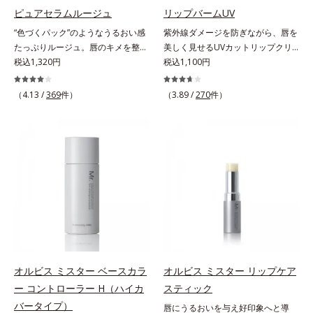
パンテノール配合＝保湿成分
す。むやみに隠すのではなくふわり
ピュアセラムルージュ
リップバームUV
と光を拡散させ、メイク×スキンケ
“色づくパック”のようなうるおい感
紫外線ダメージを防ぎながら、唇を
アのW効果で軽やかな美肌を印象づ
たっぷりルージュ。唇のキメを整え
美しく見せるUVカットリップクリ
けます。紫外線吸収剤フリーなのに
リップの土台をつくり鮮やかな発色
税込1,320円
ーム。UV対策を忘れがちな唇に。
税込1,100円
高SPF値、さらにスキンプロテクト
を叶えます。唇にたっぷりうるおい
紫外線をカットしながら、顔色をパ
複合成分(*3)が、ブルーライト、紫
を与えながら鮮やかに色づく、スキ
ッと明るく見せるUVカットリップ
（4.13 /
369
件）
（3.89 /
270
件）
外線、大気中の微粒子汚れなどの外
ンケア発想の美発色ルージュ(口紅)
です。他の部位より角層が薄くバリ
的ダメージから肌表面をガードしま
です。荒れやすいデリケートな唇の
ア機能が低い唇は、紫外線の影響で
す。【カバー効果】保湿性凹凸カバ
キメを整えて、リップの土台をつく
乾燥を引き起こしがち。そこで
ー複合成分(*4)肌悩みが気になる時
ります。乾燥や凹凸などの唇悩みを
SPF25・PA++のUVカット効果のあ
でも、ただ隠すだけでなく、乾きや
解決(*1)する「リップトリートメン
るリップクリームで、顔だけでなく
すい肌にうるおいを届けながら、光
ト成分(*2)」や、鮮やかな発色で、
唇もしっかりUV対策しましょう。2
拡散効果で乾燥小ジワや毛穴もカバ
均一な質感に整った唇にのせること
種類の保湿成分（加水分解コラーゲ
ーします。【ラスティング効果】皮
でより美しく色づく「クリアカラー
ン、ゲットウ葉エキス）を配合して
脂選択テカリ防止成分(*5)テカリの
成分(*3)」を配合。さらに吐息や飲
いるから、カサつき・くすみ(*)など
主成分を選択的に吸収し、うるおい
み物の水分を取り込んでリップの密
の乾燥悩みも解決＆うるおい長持
はしっかり残すことでカバー力を保
着性を高める「ウォーターゲル成分
ち。通常色は、どんな肌色にも似合
ちます。*1 メイク効果による*2 角
(*4）」で、マスクに色移りもしに
うカラーで、唇を美しく魅せながら
オルビス ミスター ベースカラ
オルビス ミスター リップケア
層の範囲内*3 スキンプロテクト※
くい仕様です。*1 メイク効果によ
ケアします。マスクに色移りしにく
ー コントローラー H（ハイカ
スティック
複合成分配合＝肌を保護し、乾燥を
る *2 シリカ、酸化チタン、トリエ
いので、気兼ねなく使えます。口紅
防ぐ複合成分 ※ ビルベリー葉エ
バータイプ）
唇にうるおいを与え好印象へと導
トキシカプリリルシラン、アルニカ
の下地としてもおすすめです。