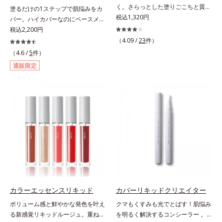
キス、タベブイアインペチギノサ樹
く。さらっとした塗りごこちと質感
塗るだけの1ステップで肌悩みをカ
花エキス＝唇にうるおいを与える効
皮エキス*4 グリセリルグルコシド
で自然で好印象な口元に。さらっと
税込1,320円
バー。ハイカバーなのにベースメイ
果と、凹凸を補正して見せる効果を
（保湿成分）、（ジメチコン／ビニ
した軽やかな塗りごこちでありなが
クしていることがばれにくく、肌印
税込2,200円
併せ持つ成分*3 ダイマージリノー
ルジメチコン）クロスポリマー、ジ
らも、唇にうるおいを与える「モイ
象をあげる。オルビスの肌研究の知
ル酸ダイマージリノレイルビス（ベ
（4.09 /
23
件）
メチコン（カバー成分）*5 アクリ
ストキープ処方」採用で、「唇のか
見から、男性の肌色の特長をとら
ヘニル/イソステアリル/フィトステ
（4.6 /
5
件）
レーツコポリマー
さつきはケアしたいけど、リップク
え、男性の肌だからこそなじむよう
リル）＝均一でムラのない鮮やかな
通販限定
リームはべたつくから苦手」という
に設計した、自然な仕上がりとカバ
発色を叶える成分*4 ラウリルPEG‐
リップクリームに苦手意識を感じる
ー力を両立させたBBクリームで
10トリス（トリメチルシロキシ）シ
方でも使用しやすい設計に。ツヤを
す。これ1本で美容液、日焼け止
リルエチルジメチコン＝水分によっ
抑えた質感で、自然で好印象な口元
め、コンシーラー、化粧下地、ファ
て密着性を向上させ色持ちを叶える
へと導きます。3種の植物性保湿成
ンデーション、フェイスパウダーの
成分
分を組み合わせた「MULTI-３※」
6つの役割を担うことができます。2
を配合。さらに、ミツロウ、ヒアル
種の保湿成分“モイストGT(*)”と“ヒ
ロン酸、コラーゲン配合で、唇にう
アルロン酸(*)”配合の美容液感触で
るおいを与えます。※センブリエキ
みずみずしくさらりとのび広がり、
ス、ビワ葉エキス、カミツレ花エキ
スキンケア後のようななめらかな仕
ス：唇にうるおいを与える保湿成分
上がりを実現いたします。様々な肌
印象の男性に幅広く使っていただけ
カラーエッセンスリキッド
カバーリキッドクリエイター
る色設計を採用しており、明るめ～
ボリューム感と鮮やかな発色を叶え
クマもくすみも光でとばす！肌悩み
標準的な肌印象の方用の01は、普段
る新感覚リキッドルージュ。重ねる
を明るく解決するコンシーラー 。
スキンケアをしっかり行っている美