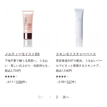
ースには血色感を再現するレッドパ
早くネイルを落とします。* マンダ
ール、ハイライトには骨格や顔立ち
リンオレンジ果皮エキス、セイヨウ
に合わせて立体感を強調するグリー
ミザクラ果実エキス、レモングラス
ンパール。補色にあたる2色のパー
葉／茎エキス、ブドウ葉エキス、セ
ルがお互いの鮮やかさを強調。絶妙
ンチフォリアバラ花エキス、カミツ
なコントラストでいきいきとした血
レ花エキス
色感を再現しながら、みずみずしい
ツヤを演出します。さらにどのファ
ンデーションにもすっと溶け込む、
シンクロアタッチメント成分(*2)も
配合。パウダー、リキッド、どのタ
メルティーモイストBB
スキンモイスチャーベース
イプのファンデーションとも相性抜
下地不要で極うる美肌へ。うるお
美容液成分87％配合。うるおいベー
群で、ヨレたりせず、きれいに仕上
い・美しい仕上がり・化粧持ちを実
ルでピタッと密着するスキンケア発
がります。*1 メイク効果による*2
現。美容液製法の極上BBクリー
税込2,750円
想のメイク下地。化粧ノリ＆もち
税込1,540円
ジメチコン
ム。ファンデーションに美容成分を
UP！ファンデーションの仕上がり
加える一般的な製法ではなく、美容
を格上げする、スキンケア発想の化
（4.11 /
1090
件）
（3.99 /
527
件）
液にファンデーション機能をつける
粧下地です。うるおいベールがファ
逆転の発想から生まれたBBクリー
ンデーションの粉体をぴたっと“均
ムです。うるおい粒子を濃密な膜で
一に密着”させることで、仕上がり
前へ
1
2
次へ
包み込み、高い保湿効果と均一な仕
の美しさと化粧もちが格段にUP。
上がり、化粧持ちを実現しました。
さらにヒアルロン酸、ローヤルゼリ