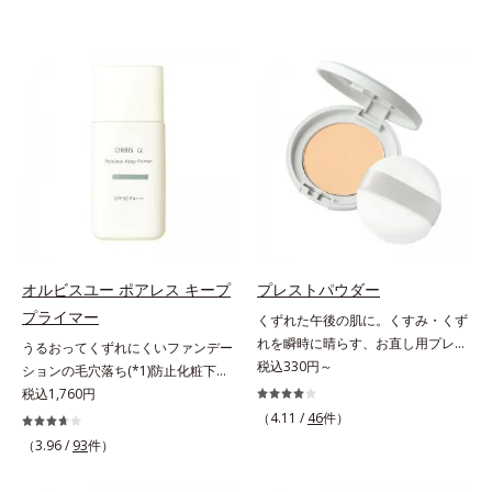
オルビスユー ポアレス キープ
プレストパウダー
プライマー
くずれた午後の肌に。くすみ・くず
れを瞬時に晴らす、お直し用プレス
うるおってくずれにくいファンデー
トパウダー。くすみ・くずれを瞬時
税込330円～
ションの毛穴落ち(*1)防止化粧下
に晴らす、お直し用のプレストパウ
地。ファンデーションの毛穴落ち
税込1,760円
ダーです。朝のメイクから時間が経
(*1)防止化粧下地です。毛穴
（4.11 /
46
件）
った肌は、どんよりくすんだ肌曇り
1/10000サイズのマイクロカバー成
（3.96 /
93
件）
状態。そんな朝と午後の肌状態の違
分(*2)が毛穴をカバー。毛穴をフラ
いに着目しました。乾燥や皮脂分泌
ットに整えてつるんとなめらかに。