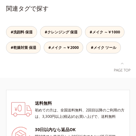
これ1本で、美容液・日焼け止め・
ーエキスなどの保湿成分を含む美容
関連タグで探す
化粧下地・ファンデーション・コン
液成分を87％配合。大気汚染物質バ
シーラー・パウダーの6役をこなす
リア成分(*)もプラスして、乾燥やダ
ので、スキンケアの後はBBクリー
メージから肌を守ります。くすみが
ムを塗るだけでベースメイクまで一
ちな大人の肌を、血色感のある肌に
#洗顔料 保湿
#クレンジング 保湿
#メイク ～￥1000
気に完成。使うほどに肌を美しく整
補整する、ピンクベージュカラーで
え、長時間キープします。
す。※オルビスのすべてのファンデ
#乾燥対策 保湿
#メイク ～￥2000
#メイク ツール
ーションの下地としてご使用いただ
けます。* ホウケイ酸(Ca、Na)、酸
化銀
送料無料
初めての方は、全国送料無料、2回目以降のご利用の方
は、3,300円以上(税込)のお買い上げで、送料無料
30日以内なら返品OK