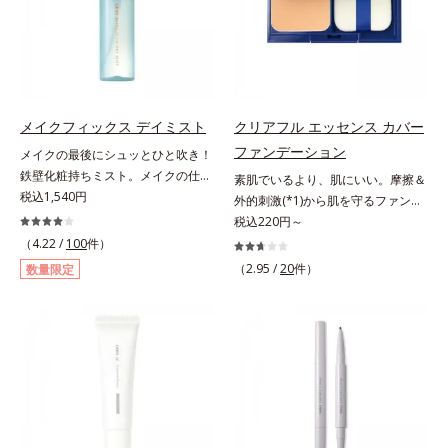
と塗りするだけで、くすみやすい大
いくお悩みを自然に隠しつつも、ま
人の肌に血色感を与え、唇を自然に
るで“素肌美人”に見える仕上がりを
美しく彩る色設計です。*1 メイク
叶えるのは、微細で均一なカバー粉
効果による*2 水添ポリイソブテン
体(*1)が大きさの異なる毛穴にも隙
*3 色みのこと*4 トリエトキシカプ
なくフィットするから。粉体の表面
リリルシラン配合＝保湿成分*5 ス
にダマ防止の特殊コーティングを施
メイクフィックス デイミスト
クリアフル エッセンス カバー
クワラン、ヒアルロン酸Na、加水
すことで、カバー粉体は薄く・均一
ファンデーション
メイクの最後にシュッとひと吹き！
分解コラーゲン
に凹凸へフィット。毛穴や色ムラを
鉄壁化粧持ちミスト。メイクの仕上
素肌でいるより、肌にいい。摩擦＆
カバーしながら自然な仕上がりを叶
げにシュッとひと吹き。肌とメイク
税込1,540円
外的刺激(*1)から肌を守るファンデ
えます。また、ファンデーションを
の密着感をピタッと高め、メイクく
ーション。肌荒れやニキビがある
税込220円～
つけている間に保湿成分が肌へ浸透
ずれを防ぎ、化粧持ちをアップさせ
と、ファンデーションを塗っていい
(*2)するスキンコンディショニング
（4.22 /
100
件）
るミストタイプの化粧水です。くず
か悩むもの。とはいえ、素肌のまま
セラム設計(*3)を採用。肌に触れた
（2.95 /
20
件）
数量限定
れ防止成分(*1)を含む層と美容成分
では紫外線など外的刺激(*1)をダイ
瞬間、保湿成分が浸透しうるおいを
(*2)を含む水層の2層タイプ。よく
レクトに受けやすい状態です。肌荒
与えます。キメを整え、磨かれたよ
振って混ぜると、美容成分がくずれ
れしやすい、ニキビができやすい人
うな透明感とツヤを生み出すこと
防止成分を包み込み、メイクの上に
こそ、肌負担が少ない低刺激設計の
で、“つるん”とした光のヴェールを
ピタッと密着。くずれ防止成分が
ファンデーションで守るのがベス
まとったような仕上がりに。*1 ス
汗・水・皮脂をはじきながら、美容
ト。「クリアフル エッセンス カバ
キンフィットカラー成分（酸化チタ
成分がうるおいをキープ。Wの機能
ー ファンデーション」は紫外線吸
ン、酸化鉄、ステアロイルグルタミ
でメイクをくずさずガードします。
収剤不使用のうえ、敏感肌対象パッ
ン酸2Na）配合＝自然な仕上がりで