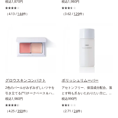
ほど、鮮やかにボリューミーに。1
税込1,870円
クマやくすみ(*)、年齢肌の抱えるお
税込1,980円
容本格派の男性にもおススメです。
本で美しい仕上がりを叶えるリキッ
悩みを、光で飛ばしてカバーするコ
一方で、やや暗め～暗めの肌印象の
ドルージュです。唇の凹凸を均一に
ンシーラーです。黄ぐすみをカバー
方用の02は、昔に比べて顔色がさえ
（4.13 /
144
件）
（3.62 /
129
件）
カバーしツヤを与える「リッププラ
する赤色の粉体を配合した「光コン
ないと感じる大人の男性に、マイナ
ンピング成分(*)」と、乾燥をケアす
トロールパウダー」配合。光を拡散
ス年齢を叶えるアイテムとしておス
る「モイストラスティング処方」、
してアラを見せず、自然に肌悩みを
スメです。* うるおいを与える保湿
唇への密着感を高め色持ちを叶える
カバーします。筆タイプのやわらか
成分【ご使用方法】・スキンケアの
「カラーウェアリング処方」で、う
なテクスチャーのリキッドコンシー
後、適量（直径1cm程度の粒）をと
るおいのあるふっくらとした唇とつ
ラーでのびがよく、凹凸のある目元
り、顔全体に少量ずつムラなくのば
けたての鮮やかな発色を両立しま
や口元、シミやくすみの気になる頬
します。・オルビス ミスター ベー
す。マスクオフの瞬間も、ハッと目
にもピタッと密着。薄づきなのにカ
スカラー コントローラー ハイカバ
を惹く唇に。* シリカ、水添ポリイ
バー力が高く、幅広く活躍します。
ータイプはクレンジングによる洗顔
ソブテン、ヒアルロン酸Na、パル
くすみに働きかける成分に2種のヒ
が必要です。※衣服につかないよう
ミチン酸エチルヘキシル、ジメチル
アルロン酸を配合した肌にやさしい
にご注意ください。衣服に色がつい
シリル化シリカ、BG、ペンチレン
処方で、うるおうハリ肌へと整えま
グロウスキンコンパクト
ポリッシュリムーバー
た場合は、すぐに洗剤で丁寧に洗っ
グリコール
す。* 乾燥による
てください。
2色のパールがみずみずしいツヤを
アセトンフリー、保湿成分配合。落
引き立てる(*1)チークベース＆ハイ
とす時も爪をいたわりたい方に。爪
ライト。ベースメイクの仕上げに重
税込1,980円
へのやさしさを考えたネイルリムー
税込990円
ねれば、みずみずしいツヤが表情を
バー（除光液）です。アセトンフリ
一段と魅力的に引き立てる、チーク
ー処方で、さらに6種(*)のネイルケ
（4.25 /
393
件）
（2.71 /
24
件）
ベース＆ハイライトです。チークベ
ア成分配合。爪をいたわりながら素