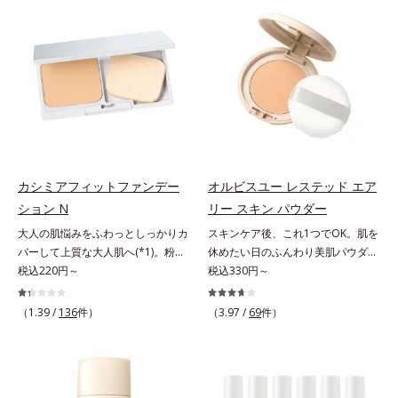
でくずれて毛穴に落ちたファンデー
ファンデが毛穴に落ちる隙をつくら
ションのすき間にフィットし、凹凸
ず、メイクのりがUPします。水分
や毛穴をフラットに整えます。また
と皮脂のバランスを整え、乾燥＆ベ
お直しと同時にうるおいを補給。さ
タつきレスに。さらに毛穴周りの肌
らに余分な皮脂を吸着して、水分と
にうるおいを与え、キュッと引き締
皮脂のバランスをコントロールし、
め＆ハリ感をUPさせます。また皮
メイクがくずれにくい肌へ。“立て
脂を感知するとギュッと固まる膜を
直す”ことにこだわった設計で、メ
採用。ファンデーションのくずれや
イクがくずれた肌にすんなりなじ
毛穴落ちを防ぎ、キレイが長持ちし
み、ポンポンするだけでキレイが復
ます。軽やかにのびるリキッドが肌
カシミアフィットファンデー
オルビスユー レステッド エア
活します。リキッド、クッション、
にほわっとべールをかけて、肌キメ
ション N
リー スキン パウダー
パウダー、どんなファンデーション
がふっくら整うかのよう(*3)。つっ
大人の肌悩みをふわっとしっかりカ
スキンケア後、これ1つでOK。肌を
の上に重ねてもOK。携帯に便利な
ぱらないここちよい密着感で、さま
バーして上質な大人肌へ(*1)。粉感
休めたい日のふんわり美肌パウダ
コンパクトタイプです。
ざまなタイプのファンデと併用でき
レスファンデーション。大人の肌悩
税込220円～
ー。ふんわり美肌が叶う、うるおい
税込330円～
ます。毛穴が気になる箇所への部分
みをふわっとしっかりカバーして、
パウダーです。3色の光を操るパウ
使いもOK。*1 ファンデーションが
上質な肌(*1)を演出するパウダーフ
ダーがツヤと透明感を演出。ソフト
くずれて毛穴に落ちること*2 酸化
（1.39 /
136
件）
（3.97 /
69
件）
ァンデーションです。毛穴もシミも
フォーカス効果で肌のアラや影をぼ
チタン配合＝カバー力向上成分*3
くすみも“光”で飛ばし、なめらかに
かし、毛穴やくすみもサラッとカバ
メイク効果による
仕上げる3種のパウダー（高いカバ
ー。ふんわり軽いつけごこちながら
ー力と艶を実現するパウダー・ムラ
美肌質感を叶えます。さらに花粉や