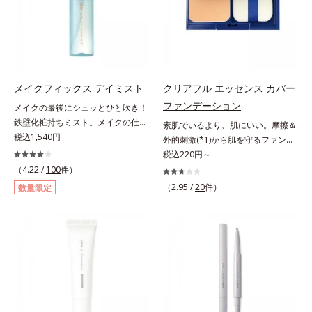
と塗りするだけで、くすみやすい大
いくお悩みを自然に隠しつつも、ま
人の肌に血色感を与え、唇を自然に
るで“素肌美人”に見える仕上がりを
美しく彩る色設計です。*1 メイク
叶えるのは、微細で均一なカバー粉
効果による*2 水添ポリイソブテン
体(*1)が大きさの異なる毛穴にも隙
*3 色みのこと*4 トリエトキシカプ
なくフィットするから。粉体の表面
リリルシラン配合＝保湿成分*5 ス
にダマ防止の特殊コーティングを施
メイクフィックス デイミスト
クリアフル エッセンス カバー
クワラン、ヒアルロン酸Na、加水
すことで、カバー粉体は薄く・均一
ファンデーション
メイクの最後にシュッとひと吹き！
分解コラーゲン
に凹凸へフィット。毛穴や色ムラを
鉄壁化粧持ちミスト。メイクの仕上
素肌でいるより、肌にいい。摩擦＆
カバーしながら自然な仕上がりを叶
げにシュッとひと吹き。肌とメイク
税込1,540円
外的刺激(*1)から肌を守るファンデ
えます。また、ファンデーションを
の密着感をピタッと高め、メイクく
ーション。肌荒れやニキビがある
税込220円～
つけている間に保湿成分が肌へ浸透
ずれを防ぎ、化粧持ちをアップさせ
と、ファンデーションを塗っていい
(*2)するスキンコンディショニング
（4.22 /
100
件）
るミストタイプの化粧水です。くず
か悩むもの。とはいえ、素肌のまま
セラム設計(*3)を採用。肌に触れた
（2.95 /
20
件）
数量限定
れ防止成分(*1)を含む層と美容成分
では紫外線など外的刺激(*1)をダイ
瞬間、保湿成分が浸透しうるおいを
(*2)を含む水層の2層タイプ。よく
レクトに受けやすい状態です。肌荒
与えます。キメを整え、磨かれたよ
振って混ぜると、美容成分がくずれ
れしやすい、ニキビができやすい人
うな透明感とツヤを生み出すこと
防止成分を包み込み、メイクの上に
こそ、肌負担が少ない低刺激設計の
で、“つるん”とした光のヴェールを
ピタッと密着。くずれ防止成分が
ファンデーションで守るのがベス
まとったような仕上がりに。*1 ス
汗・水・皮脂をはじきながら、美容
ト。「クリアフル エッセンス カバ
キンフィットカラー成分（酸化チタ
成分がうるおいをキープ。Wの機能
ー ファンデーション」は紫外線吸
ン、酸化鉄、ステアロイルグルタミ
でメイクをくずさずガードします。
収剤不使用のうえ、敏感肌対象パッ
ン酸2Na）配合＝自然な仕上がりで