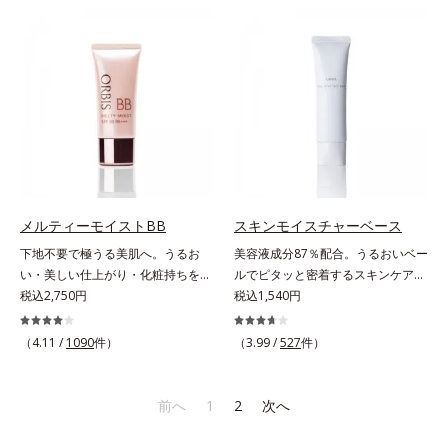
ースには血色感を再現するレッドパ
早くネイルを落とします。* マンダ
ール、ハイライトには骨格や顔立ち
リンオレンジ果皮エキス、セイヨウ
に合わせて立体感を強調するグリー
ミザクラ果実エキス、レモングラス
ンパール。補色にあたる2色のパー
葉／茎エキス、ブドウ葉エキス、セ
ルがお互いの鮮やかさを強調。絶妙
ンチフォリアバラ花エキス、カミツ
なコントラストでいきいきとした血
レ花エキス
色感を再現しながら、みずみずしい
ツヤを演出します。さらにどのファ
ンデーションにもすっと溶け込む、
シンクロアタッチメント成分(*2)も
配合。パウダー、リキッド、どのタ
メルティーモイストBB
スキンモイスチャーベース
イプのファンデーションとも相性抜
下地不要で極うる美肌へ。うるお
美容液成分87％配合。うるおいベー
群で、ヨレたりせず、きれいに仕上
い・美しい仕上がり・化粧持ちを実
ルでピタッと密着するスキンケア発
がります。*1 メイク効果による*2
現。美容液製法の極上BBクリー
税込2,750円
想のメイク下地。化粧ノリ＆もち
税込1,540円
ジメチコン
ム。ファンデーションに美容成分を
UP！ファンデーションの仕上がり
加える一般的な製法ではなく、美容
を格上げする、スキンケア発想の化
（4.11 /
1090
件）
（3.99 /
527
件）
液にファンデーション機能をつける
粧下地です。うるおいベールがファ
逆転の発想から生まれたBBクリー
ンデーションの粉体をぴたっと“均
ムです。うるおい粒子を濃密な膜で
一に密着”させることで、仕上がり
前へ
1
2
次へ
包み込み、高い保湿効果と均一な仕
の美しさと化粧もちが格段にUP。
上がり、化粧持ちを実現しました。
さらにヒアルロン酸、ローヤルゼリ