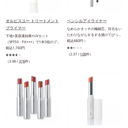
さらに保湿成分配合でうるおい感が
チテスト済(*2)、ノンコメドジェニ
肌悩みをカバーする粉体*2 角層ま
続き、エアコンなどによる乾燥も防
ックテスト済(*3)で、とことん肌の
で*3 肌のキメを整え、粉体を密着
ぎます。*1 トリメチルシロキシケ
ことを考えた設計。さらに美容成分
させる設計のこと
イ酸、ジメチコン配合＝汗や水、皮
に包まれた水分保持力の高い粉体や
オルビスユー トリートメント
ペンシルアイライナー
脂をはじき、メイクくずれを防ぐ成
和漢植物由来成分をはじめとした、
プライマー
なめらかタッチの極細芯。目元をい
分*2 オリーブ葉エキス、ゴレンシ
肌をいたわる保湿成分をたっぷり配
たわりながらするする描けてぴった
下地×美容液効果×UVカット
葉エキス、加水分解ヒアルロン酸、
合しました。肌にやさしいだけでな
り密着。するする描けてぴったり密
税込880円～
（SPF50・PA+++）で1本3役のプラ
異性化糖配合＝保湿成分【ご使用方
く、毛穴や凸凹、赤みをカバーし
着。なめらかタッチの極細芯アイラ
イマー。凹凸をつるんとなめらかに
税込1,760円
法】2層タイプなので、必ず容器を
て、自然な陶器肌を叶えます。*1
イナーです。繊細な目のキワにも優
(*1)整え、化粧ノリUPの高機能化粧
よく振ってからお使いください。メ
（2.37 /
108
件）
乾燥など*2 すべての人に皮膚刺激
しいタッチでするっと描けて、どん
下地。“塗るたび高まる、素肌の美
イクの仕上げに、顔から20cm程度
（3.96 /
378
件）
がおきないというわけではありませ
なラインも自由自在。難しいテクニ
しさ” 肌本来の美しさを引き出す
離し、目と口を閉じて、顔全体に適
ん*3 すべての人にコメド（ニキビ
ックなしで、目元に自然な陰影をプ
『オルビスユー』発想で、乾燥によ
量吹きかけてください。（5～6プッ
のもと）ができないというわけでは
ラスできます。アイラインを描いた
る小ジワをカバーしてハリ肌に整え
シュが目安）ミストを塗布後、肌に
ありません。
後に、後ろに付いているチップでま
る高機能化粧下地毛穴や小ジワの凹
触れずに乾くまでそのままお待ちく
つ毛の間を埋めるようにぼかせば、
凸をつるんとなめらかに(*1)。スキ
ださい。
ぱっちりと際立つナチュラルな目元
ンケア発想の化粧下地です。保湿成
が完成します。汗や涙、皮脂にも強
分が肌全層(*2)に働きかけて、肌の
く、美しい仕上がりを長時間キー
うるおいをグンとアップ＆リッチな
プ。目元ケア成分(*)で目元の負担も
クリームのようにぴたっと密着。乾
軽減します。※中身を取り替えられ
燥による小ジワを目立たなく(*1)
るリフィルをご用意しています。*
し、つるんとしたハリ肌に仕上げま