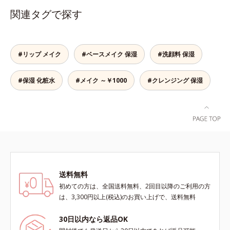
これ1本で、美容液・日焼け止め・
ーエキスなどの保湿成分を含む美容
関連タグで探す
化粧下地・ファンデーション・コン
液成分を87％配合。大気汚染物質バ
シーラー・パウダーの6役をこなす
リア成分(*)もプラスして、乾燥やダ
ので、スキンケアの後はBBクリー
メージから肌を守ります。くすみが
ムを塗るだけでベースメイクまで一
ちな大人の肌を、血色感のある肌に
#リップ メイク
#ベースメイク 保湿
#洗顔料 保湿
気に完成。使うほどに肌を美しく整
補整する、ピンクベージュカラーで
え、長時間キープします。
す。※オルビスのすべてのファンデ
#保湿 化粧水
#メイク ～￥1000
#クレンジング 保湿
ーションの下地としてご使用いただ
けます。* ホウケイ酸(Ca、Na)、酸
化銀
送料無料
初めての方は、全国送料無料、2回目以降のご利用の方
は、3,300円以上(税込)のお買い上げで、送料無料
30日以内なら返品OK