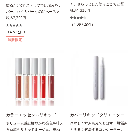
キス、タベブイアインペチギノサ樹
く。さらっとした塗りごこちと質感
塗るだけの1ステップで肌悩みをカ
花エキス＝唇にうるおいを与える効
皮エキス*4 グリセリルグルコシド
で自然で好印象な口元に。さらっと
税込1,320円
バー。ハイカバーなのにベースメイ
果と、凹凸を補正して見せる効果を
（保湿成分）、（ジメチコン／ビニ
した軽やかな塗りごこちでありなが
クしていることがばれにくく、肌印
税込2,200円
併せ持つ成分*3 ダイマージリノー
ルジメチコン）クロスポリマー、ジ
らも、唇にうるおいを与える「モイ
象をあげる。オルビスの肌研究の知
ル酸ダイマージリノレイルビス（ベ
（4.09 /
23
件）
メチコン（カバー成分）*5 アクリ
ストキープ処方」採用で、「唇のか
見から、男性の肌色の特長をとら
ヘニル/イソステアリル/フィトステ
（4.6 /
5
件）
レーツコポリマー
さつきはケアしたいけど、リップク
え、男性の肌だからこそなじむよう
リル）＝均一でムラのない鮮やかな
通販限定
リームはべたつくから苦手」という
に設計した、自然な仕上がりとカバ
発色を叶える成分*4 ラウリルPEG‐
リップクリームに苦手意識を感じる
ー力を両立させたBBクリームで
10トリス（トリメチルシロキシ）シ
方でも使用しやすい設計に。ツヤを
す。これ1本で美容液、日焼け止
リルエチルジメチコン＝水分によっ
抑えた質感で、自然で好印象な口元
め、コンシーラー、化粧下地、ファ
て密着性を向上させ色持ちを叶える
へと導きます。3種の植物性保湿成
ンデーション、フェイスパウダーの
成分
分を組み合わせた「MULTI-３※」
6つの役割を担うことができます。2
を配合。さらに、ミツロウ、ヒアル
種の保湿成分“モイストGT(*)”と“ヒ
ロン酸、コラーゲン配合で、唇にう
アルロン酸(*)”配合の美容液感触で
るおいを与えます。※センブリエキ
みずみずしくさらりとのび広がり、
ス、ビワ葉エキス、カミツレ花エキ
スキンケア後のようななめらかな仕
ス：唇にうるおいを与える保湿成分
上がりを実現いたします。様々な肌
印象の男性に幅広く使っていただけ
カラーエッセンスリキッド
カバーリキッドクリエイター
る色設計を採用しており、明るめ～
ボリューム感と鮮やかな発色を叶え
クマもくすみも光でとばす！肌悩み
標準的な肌印象の方用の01は、普段
る新感覚リキッドルージュ。重ねる
を明るく解決するコンシーラー 。
スキンケアをしっかり行っている美