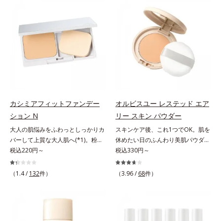
でくずれて毛穴に落ちたファンデー
ファンデが毛穴に落ちる隙をつくら
ションのすき間にフィットし、凹凸
ず、メイクのりがUPします。水分
や毛穴をフラットに整えます。また
と皮脂のバランスを整え、乾燥＆ベ
お直しと同時にうるおいを補給。さ
タつきレスに。さらに毛穴周りの肌
らに余分な皮脂を吸着して、水分と
にうるおいを与え、キュッと引き締
皮脂のバランスをコントロールし、
め＆ハリ感をUPさせます。また皮
メイクがくずれにくい肌へ。“立て
脂を感知するとギュッと固まる膜を
直す”ことにこだわった設計で、メ
採用。ファンデーションのくずれや
イクがくずれた肌にすんなりなじ
毛穴落ちを防ぎ、キレイが長持ちし
み、ポンポンするだけでキレイが復
ます。軽やかにのびるリキッドが肌
カシミアフィットファンデー
オルビスユー レステッド エア
活します。リキッド、クッション、
にほわっとべールをかけて、肌キメ
ション N
リー スキン パウダー
パウダー、どんなファンデーション
がふっくら整うかのよう(*3)。つっ
大人の肌悩みをふわっとしっかりカ
スキンケア後、これ1つでOK。肌を
の上に重ねてもOK。携帯に便利な
ぱらないここちよい密着感で、さま
バーして上質な大人肌へ(*1)。粉感
休めたい日のふんわり美肌パウダ
コンパクトタイプです。
ざまなタイプのファンデと併用でき
レスファンデーション。大人の肌悩
税込220円～
ー。ふんわり美肌が叶う、うるおい
税込330円～
ます。毛穴が気になる箇所への部分
みをふわっとしっかりカバーして、
パウダーです。3色の光を操るパウ
使いもOK。*1 ファンデーションが
上質な肌(*1)を演出するパウダーフ
ダーがツヤと透明感を演出。ソフト
くずれて毛穴に落ちること*2 酸化
（1.4 /
132
件）
（3.96 /
68
件）
ァンデーションです。毛穴もシミも
フォーカス効果で肌のアラや影をぼ
チタン配合＝カバー力向上成分*3
くすみも“光”で飛ばし、なめらかに
かし、毛穴やくすみもサラッとカバ
メイク効果による
仕上げる3種のパウダー（高いカバ
ー。ふんわり軽いつけごこちながら
ー力と艶を実現するパウダー・ムラ
美肌質感を叶えます。さらに花粉や