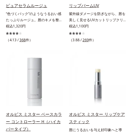
パンテノール配合＝保湿成分
す。むやみに隠すのではなくふわり
ピュアセラムルージュ
リップバームUV
と光を拡散させ、メイク×スキンケ
“色づくパック”のようなうるおい感
紫外線ダメージを防ぎながら、唇を
アのW効果で軽やかな美肌を印象づ
たっぷりルージュ。唇のキメを整え
美しく見せるUVカットリップクリ
けます。紫外線吸収剤フリーなのに
リップの土台をつくり鮮やかな発色
税込1,320円
ーム。UV対策を忘れがちな唇に。
税込1,100円
高SPF値、さらにスキンプロテクト
を叶えます。唇にたっぷりうるおい
紫外線をカットしながら、顔色をパ
複合成分(*3)が、ブルーライト、紫
を与えながら鮮やかに色づく、スキ
ッと明るく見せるUVカットリップ
（4.13 /
368
件）
（3.88 /
269
件）
外線、大気中の微粒子汚れなどの外
ンケア発想の美発色ルージュ(口紅)
です。他の部位より角層が薄くバリ
的ダメージから肌表面をガードしま
です。荒れやすいデリケートな唇の
ア機能が低い唇は、紫外線の影響で
す。【カバー効果】保湿性凹凸カバ
キメを整えて、リップの土台をつく
乾燥を引き起こしがち。そこで
ー複合成分(*4)肌悩みが気になる時
ります。乾燥や凹凸などの唇悩みを
SPF25・PA++のUVカット効果のあ
でも、ただ隠すだけでなく、乾きや
解決(*1)する「リップトリートメン
るリップクリームで、顔だけでなく
すい肌にうるおいを届けながら、光
ト成分(*2)」や、鮮やかな発色で、
唇もしっかりUV対策しましょう。2
拡散効果で乾燥小ジワや毛穴もカバ
均一な質感に整った唇にのせること
種類の保湿成分（加水分解コラーゲ
ーします。【ラスティング効果】皮
でより美しく色づく「クリアカラー
ン、ゲットウ葉エキス）を配合して
脂選択テカリ防止成分(*5)テカリの
成分(*3)」を配合。さらに吐息や飲
いるから、カサつき・くすみ(*)など
主成分を選択的に吸収し、うるおい
み物の水分を取り込んでリップの密
の乾燥悩みも解決＆うるおい長持
はしっかり残すことでカバー力を保
着性を高める「ウォーターゲル成分
ち。通常色は、どんな肌色にも似合
ちます。*1 メイク効果による*2 角
(*4）」で、マスクに色移りもしに
うカラーで、唇を美しく魅せながら
オルビス ミスター ベースカラ
オルビス ミスター リップケア
層の範囲内*3 スキンプロテクト※
くい仕様です。*1 メイク効果によ
ケアします。マスクに色移りしにく
ー コントローラー H（ハイカ
スティック
複合成分配合＝肌を保護し、乾燥を
る *2 シリカ、酸化チタン、トリエ
いので、気兼ねなく使えます。口紅
防ぐ複合成分 ※ ビルベリー葉エ
バータイプ）
唇にうるおいを与え好印象へと導
トキシカプリリルシラン、アルニカ
の下地としてもおすすめです。