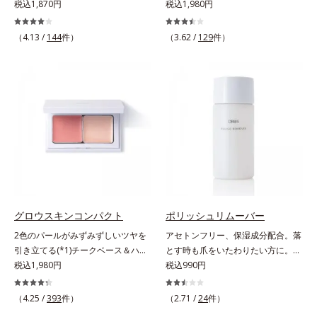
ほど、鮮やかにボリューミーに。1
税込1,870円
クマやくすみ(*)、年齢肌の抱えるお
税込1,980円
容本格派の男性にもおススメです。
本で美しい仕上がりを叶えるリキッ
悩みを、光で飛ばしてカバーするコ
一方で、やや暗め～暗めの肌印象の
ドルージュです。唇の凹凸を均一に
ンシーラーです。黄ぐすみをカバー
方用の02は、昔に比べて顔色がさえ
（4.13 /
144
件）
（3.62 /
129
件）
カバーしツヤを与える「リッププラ
する赤色の粉体を配合した「光コン
ないと感じる大人の男性に、マイナ
ンピング成分(*)」と、乾燥をケアす
トロールパウダー」配合。光を拡散
ス年齢を叶えるアイテムとしておス
る「モイストラスティング処方」、
してアラを見せず、自然に肌悩みを
スメです。* うるおいを与える保湿
唇への密着感を高め色持ちを叶える
カバーします。筆タイプのやわらか
成分【ご使用方法】・スキンケアの
「カラーウェアリング処方」で、う
なテクスチャーのリキッドコンシー
後、適量（直径1cm程度の粒）をと
るおいのあるふっくらとした唇とつ
ラーでのびがよく、凹凸のある目元
り、顔全体に少量ずつムラなくのば
けたての鮮やかな発色を両立しま
や口元、シミやくすみの気になる頬
します。・オルビス ミスター ベー
す。マスクオフの瞬間も、ハッと目
にもピタッと密着。薄づきなのにカ
スカラー コントローラー ハイカバ
を惹く唇に。* シリカ、水添ポリイ
バー力が高く、幅広く活躍します。
ータイプはクレンジングによる洗顔
ソブテン、ヒアルロン酸Na、パル
くすみに働きかける成分に2種のヒ
が必要です。※衣服につかないよう
ミチン酸エチルヘキシル、ジメチル
アルロン酸を配合した肌にやさしい
にご注意ください。衣服に色がつい
シリル化シリカ、BG、ペンチレン
処方で、うるおうハリ肌へと整えま
グロウスキンコンパクト
ポリッシュリムーバー
た場合は、すぐに洗剤で丁寧に洗っ
グリコール
す。* 乾燥による
てください。
2色のパールがみずみずしいツヤを
アセトンフリー、保湿成分配合。落
引き立てる(*1)チークベース＆ハイ
とす時も爪をいたわりたい方に。爪
ライト。ベースメイクの仕上げに重
税込1,980円
へのやさしさを考えたネイルリムー
税込990円
ねれば、みずみずしいツヤが表情を
バー（除光液）です。アセトンフリ
一段と魅力的に引き立てる、チーク
ー処方で、さらに6種(*)のネイルケ
（4.25 /
393
件）
（2.71 /
24
件）
ベース＆ハイライトです。チークベ
ア成分配合。爪をいたわりながら素