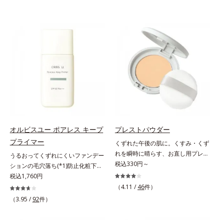
オルビスユー ポアレス キープ
プレストパウダー
プライマー
くずれた午後の肌に。くすみ・くず
れを瞬時に晴らす、お直し用プレス
うるおってくずれにくいファンデー
トパウダー。くすみ・くずれを瞬時
税込330円～
ションの毛穴落ち(*1)防止化粧下
に晴らす、お直し用のプレストパウ
地。ファンデーションの毛穴落ち
税込1,760円
ダーです。朝のメイクから時間が経
(*1)防止化粧下地です。毛穴
（4.11 /
46
件）
った肌は、どんよりくすんだ肌曇り
1/10000サイズのマイクロカバー成
（3.95 /
92
件）
状態。そんな朝と午後の肌状態の違
分(*2)が毛穴をカバー。毛穴をフラ
いに着目しました。乾燥や皮脂分泌
ットに整えてつるんとなめらかに。