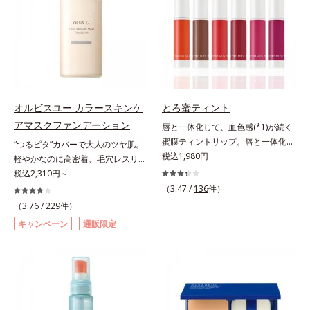
のないなめらかな肌に整えるパウダ
ちり・ホコリ、紫外線などの外的刺
ー・自然な血色感をプラスする(*1)
激から肌をガードします。スキンケ
パウダー）を配合。さらに体温でと
ア後にこれひとつでライトメイク効
ろける保湿成分で粉体をコーティン
果。クレンジング不要で、紫外線吸
グ、スフレ状にする製法と美容液成
収剤やグリセリン、パラベンもフリ
分(*2)により、重ねてもふんわり軽
ー処方。肌を休ませたい日、リモー
やかに密着してうるおいが続きま
トワークの時、近所へちょこっとお
す。粉浮きや厚塗り感の少ない、リ
出かけする時など、しっかりメイク
オルビスユー カラースキンケ
とろ蜜ティント
キッド派にもおすすめのパウダーフ
は負担に感じる日におすすめです。
アマスクファンデーション
唇と一体化して、血色感(*1)が続く
ァンデーションです。*1 メイク効
蜜膜ティントリップ。唇と一体化し
“つるピタ”カバーで大人のツヤ肌。
果による *2 保湿成分
て色落ちしにくいティント処方とう
税込1,980円
軽やかなのに高密着、毛穴レスリキ
るおいを両立した、ティントリップ
ッドファンデ。みずみずしく、とけ
税込2,310円～
です。色が長時間唇に密着するオイ
込むように密着カバー毛穴レスでな
（3.47 /
136
件）
ル(*2)配合だから色落ちしにくく、
めらかな質感美へ導く、リキッドフ
（3.76 /
229
件）
果物の蜜を凝縮したような(*3)みず
ァンデーション「カバーはしたいけ
キャンペーン
通販限定
みずしい発色が続きます。また色素
ど厚塗り感はイヤ」「素肌がもとも
による唇の乾燥を防ぐため、一部の
とキレイな人だと思われたい」そん
色素に特殊コーティング処理(*4)を
なお客様の声から誕生した、軽やか
施し、さらに3種のうるおい・保護
なのにピタッと密着し、肌悩み
成分(*5)も配合。しっとり感をキー
を“つるん”と隠すリキッドファンデ
プし、ぷるんとした唇に。さっとひ
ーションです。年齢とともに増えて