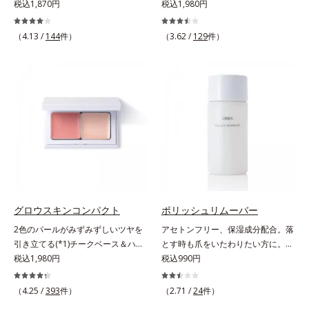
ほど、鮮やかにボリューミーに。1
税込1,870円
クマやくすみ(*)、年齢肌の抱えるお
税込1,980円
容本格派の男性にもおススメです。
本で美しい仕上がりを叶えるリキッ
悩みを、光で飛ばしてカバーするコ
一方で、やや暗め～暗めの肌印象の
ドルージュです。唇の凹凸を均一に
ンシーラーです。黄ぐすみをカバー
方用の02は、昔に比べて顔色がさえ
（4.13 /
144
件）
（3.62 /
129
件）
カバーしツヤを与える「リッププラ
する赤色の粉体を配合した「光コン
ないと感じる大人の男性に、マイナ
ンピング成分(*)」と、乾燥をケアす
トロールパウダー」配合。光を拡散
ス年齢を叶えるアイテムとしておス
る「モイストラスティング処方」、
してアラを見せず、自然に肌悩みを
スメです。* うるおいを与える保湿
唇への密着感を高め色持ちを叶える
カバーします。筆タイプのやわらか
成分【ご使用方法】・スキンケアの
「カラーウェアリング処方」で、う
なテクスチャーのリキッドコンシー
後、適量（直径1cm程度の粒）をと
るおいのあるふっくらとした唇とつ
ラーでのびがよく、凹凸のある目元
り、顔全体に少量ずつムラなくのば
けたての鮮やかな発色を両立しま
や口元、シミやくすみの気になる頬
します。・オルビス ミスター ベー
す。マスクオフの瞬間も、ハッと目
にもピタッと密着。薄づきなのにカ
スカラー コントローラー ハイカバ
を惹く唇に。* シリカ、水添ポリイ
バー力が高く、幅広く活躍します。
ータイプはクレンジングによる洗顔
ソブテン、ヒアルロン酸Na、パル
くすみに働きかける成分に2種のヒ
が必要です。※衣服につかないよう
ミチン酸エチルヘキシル、ジメチル
アルロン酸を配合した肌にやさしい
にご注意ください。衣服に色がつい
シリル化シリカ、BG、ペンチレン
処方で、うるおうハリ肌へと整えま
グロウスキンコンパクト
ポリッシュリムーバー
た場合は、すぐに洗剤で丁寧に洗っ
グリコール
す。* 乾燥による
てください。
2色のパールがみずみずしいツヤを
アセトンフリー、保湿成分配合。落
引き立てる(*1)チークベース＆ハイ
とす時も爪をいたわりたい方に。爪
ライト。ベースメイクの仕上げに重
税込1,980円
へのやさしさを考えたネイルリムー
税込990円
ねれば、みずみずしいツヤが表情を
バー（除光液）です。アセトンフリ
一段と魅力的に引き立てる、チーク
ー処方で、さらに6種(*)のネイルケ
（4.25 /
393
件）
（2.71 /
24
件）
ベース＆ハイライトです。チークベ
ア成分配合。爪をいたわりながら素