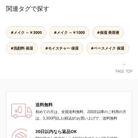
これ1本で、美容液・日焼け止め・
ーエキスなどの保湿成分を含む美容
関連タグで探す
化粧下地・ファンデーション・コン
液成分を87％配合。大気汚染物質バ
シーラー・パウダーの6役をこなす
リア成分(*)もプラスして、乾燥やダ
ので、スキンケアの後はBBクリー
メージから肌を守ります。くすみが
ムを塗るだけでベースメイクまで一
ちな大人の肌を、血色感のある肌に
#メイク ～￥3000
#メイク ～￥1000
#保湿 美容液
気に完成。使うほどに肌を美しく整
補整する、ピンクベージュカラーで
え、長時間キープします。
す。※オルビスのすべてのファンデ
#洗顔料 保湿
#モイスチャー 保湿
#ベースメイク 保湿
ーションの下地としてご使用いただ
けます。* ホウケイ酸(Ca、Na)、酸
化銀
送料無料
初めての方は、全国送料無料、2回目以降のご利用の方
は、3,300円以上(税込)のお買い上げで、送料無料
30日以内なら返品OK