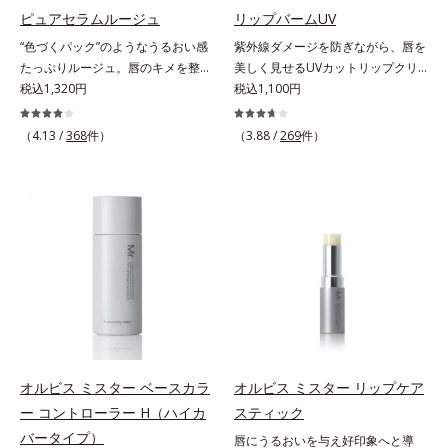
パンテノール配合＝保湿成分
す。むやみに隠すのではなくふわり
ピュアセラムルージュ
リップバームUV
と光を拡散させ、メイク×スキンケ
“色づくパック”のようなうるおい感
紫外線ダメージを防ぎながら、唇を
アのW効果で軽やかな美肌を印象づ
たっぷりルージュ。唇のキメを整え
美しく見せるUVカットリップクリ
けます。紫外線吸収剤フリーなのに
リップの土台をつくり鮮やかな発色
税込1,320円
ーム。UV対策を忘れがちな唇に。
税込1,100円
高SPF値、さらにスキンプロテクト
を叶えます。唇にたっぷりうるおい
紫外線をカットしながら、顔色をパ
複合成分(*3)が、ブルーライト、紫
を与えながら鮮やかに色づく、スキ
ッと明るく見せるUVカットリップ
（4.13 /
368
件）
（3.88 /
269
件）
外線、大気中の微粒子汚れなどの外
ンケア発想の美発色ルージュ(口紅)
です。他の部位より角層が薄くバリ
的ダメージから肌表面をガードしま
です。荒れやすいデリケートな唇の
ア機能が低い唇は、紫外線の影響で
す。【カバー効果】保湿性凹凸カバ
キメを整えて、リップの土台をつく
乾燥を引き起こしがち。そこで
ー複合成分(*4)肌悩みが気になる時
ります。乾燥や凹凸などの唇悩みを
SPF25・PA++のUVカット効果のあ
でも、ただ隠すだけでなく、乾きや
解決(*1)する「リップトリートメン
るリップクリームで、顔だけでなく
すい肌にうるおいを届けながら、光
ト成分(*2)」や、鮮やかな発色で、
唇もしっかりUV対策しましょう。2
拡散効果で乾燥小ジワや毛穴もカバ
均一な質感に整った唇にのせること
種類の保湿成分（加水分解コラーゲ
ーします。【ラスティング効果】皮
でより美しく色づく「クリアカラー
ン、ゲットウ葉エキス）を配合して
脂選択テカリ防止成分(*5)テカリの
成分(*3)」を配合。さらに吐息や飲
いるから、カサつき・くすみ(*)など
主成分を選択的に吸収し、うるおい
み物の水分を取り込んでリップの密
の乾燥悩みも解決＆うるおい長持
はしっかり残すことでカバー力を保
着性を高める「ウォーターゲル成分
ち。通常色は、どんな肌色にも似合
ちます。*1 メイク効果による*2 角
(*4）」で、マスクに色移りもしに
うカラーで、唇を美しく魅せながら
オルビス ミスター ベースカラ
オルビス ミスター リップケア
層の範囲内*3 スキンプロテクト※
くい仕様です。*1 メイク効果によ
ケアします。マスクに色移りしにく
ー コントローラー H（ハイカ
スティック
複合成分配合＝肌を保護し、乾燥を
る *2 シリカ、酸化チタン、トリエ
いので、気兼ねなく使えます。口紅
防ぐ複合成分 ※ ビルベリー葉エ
バータイプ）
唇にうるおいを与え好印象へと導
トキシカプリリルシラン、アルニカ
の下地としてもおすすめです。