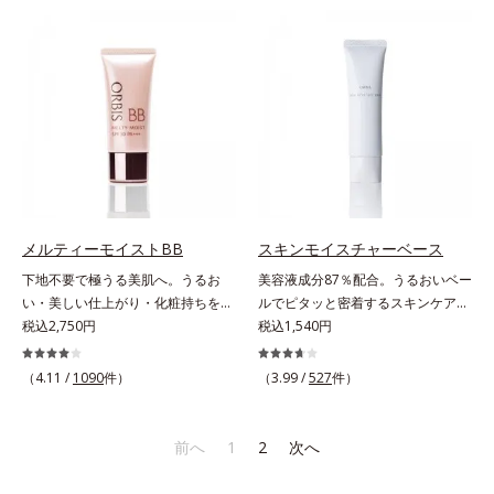
ースには血色感を再現するレッドパ
早くネイルを落とします。* マンダ
ール、ハイライトには骨格や顔立ち
リンオレンジ果皮エキス、セイヨウ
に合わせて立体感を強調するグリー
ミザクラ果実エキス、レモングラス
ンパール。補色にあたる2色のパー
葉／茎エキス、ブドウ葉エキス、セ
ルがお互いの鮮やかさを強調。絶妙
ンチフォリアバラ花エキス、カミツ
なコントラストでいきいきとした血
レ花エキス
色感を再現しながら、みずみずしい
ツヤを演出します。さらにどのファ
ンデーションにもすっと溶け込む、
シンクロアタッチメント成分(*2)も
配合。パウダー、リキッド、どのタ
メルティーモイストBB
スキンモイスチャーベース
イプのファンデーションとも相性抜
下地不要で極うる美肌へ。うるお
美容液成分87％配合。うるおいベー
群で、ヨレたりせず、きれいに仕上
い・美しい仕上がり・化粧持ちを実
ルでピタッと密着するスキンケア発
がります。*1 メイク効果による*2
現。美容液製法の極上BBクリー
税込2,750円
想のメイク下地。化粧ノリ＆もち
税込1,540円
ジメチコン
ム。ファンデーションに美容成分を
UP！ファンデーションの仕上がり
加える一般的な製法ではなく、美容
を格上げする、スキンケア発想の化
（4.11 /
1090
件）
（3.99 /
527
件）
液にファンデーション機能をつける
粧下地です。うるおいベールがファ
逆転の発想から生まれたBBクリー
ンデーションの粉体をぴたっと“均
ムです。うるおい粒子を濃密な膜で
一に密着”させることで、仕上がり
前へ
1
2
次へ
包み込み、高い保湿効果と均一な仕
の美しさと化粧もちが格段にUP。
上がり、化粧持ちを実現しました。
さらにヒアルロン酸、ローヤルゼリ