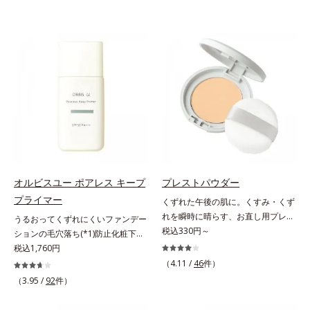
オルビスユー ポアレス キープ
プレストパウダー
プライマー
くずれた午後の肌に。くすみ・くず
れを瞬時に晴らす、お直し用プレス
うるおってくずれにくいファンデー
トパウダー。くすみ・くずれを瞬時
税込330円～
ションの毛穴落ち(*1)防止化粧下
に晴らす、お直し用のプレストパウ
地。ファンデーションの毛穴落ち
税込1,760円
ダーです。朝のメイクから時間が経
(*1)防止化粧下地です。毛穴
（4.11 /
46
件）
った肌は、どんよりくすんだ肌曇り
1/10000サイズのマイクロカバー成
（3.95 /
92
件）
状態。そんな朝と午後の肌状態の違
分(*2)が毛穴をカバー。毛穴をフラ
いに着目しました。乾燥や皮脂分泌
ットに整えてつるんとなめらかに。