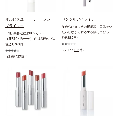
さらに保湿成分配合でうるおい感が
チテスト済(*2)、ノンコメドジェニ
肌悩みをカバーする粉体*2 角層ま
続き、エアコンなどによる乾燥も防
ックテスト済(*3)で、とことん肌の
で*3 肌のキメを整え、粉体を密着
ぎます。*1 トリメチルシロキシケ
ことを考えた設計。さらに美容成分
させる設計のこと
イ酸、ジメチコン配合＝汗や水、皮
に包まれた水分保持力の高い粉体や
オルビスユー トリートメント
ペンシルアイライナー
脂をはじき、メイクくずれを防ぐ成
和漢植物由来成分をはじめとした、
プライマー
なめらかタッチの極細芯。目元をい
分*2 オリーブ葉エキス、ゴレンシ
肌をいたわる保湿成分をたっぷり配
たわりながらするする描けてぴった
下地×美容液効果×UVカット
葉エキス、加水分解ヒアルロン酸、
合しました。肌にやさしいだけでな
り密着。するする描けてぴったり密
税込880円～
（SPF50・PA+++）で1本3役のプラ
異性化糖配合＝保湿成分【ご使用方
く、毛穴や凸凹、赤みをカバーし
着。なめらかタッチの極細芯アイラ
イマー。凹凸をつるんとなめらかに
税込1,760円
法】2層タイプなので、必ず容器を
て、自然な陶器肌を叶えます。*1
イナーです。繊細な目のキワにも優
(*1)整え、化粧ノリUPの高機能化粧
よく振ってからお使いください。メ
（2.37 /
108
件）
乾燥など*2 すべての人に皮膚刺激
しいタッチでするっと描けて、どん
下地。“塗るたび高まる、素肌の美
イクの仕上げに、顔から20cm程度
（3.96 /
378
件）
がおきないというわけではありませ
なラインも自由自在。難しいテクニ
しさ” 肌本来の美しさを引き出す
離し、目と口を閉じて、顔全体に適
ん*3 すべての人にコメド（ニキビ
ックなしで、目元に自然な陰影をプ
『オルビスユー』発想で、乾燥によ
量吹きかけてください。（5～6プッ
のもと）ができないというわけでは
ラスできます。アイラインを描いた
る小ジワをカバーしてハリ肌に整え
シュが目安）ミストを塗布後、肌に
ありません。
後に、後ろに付いているチップでま
る高機能化粧下地毛穴や小ジワの凹
触れずに乾くまでそのままお待ちく
つ毛の間を埋めるようにぼかせば、
凸をつるんとなめらかに(*1)。スキ
ださい。
ぱっちりと際立つナチュラルな目元
ンケア発想の化粧下地です。保湿成
が完成します。汗や涙、皮脂にも強
分が肌全層(*2)に働きかけて、肌の
く、美しい仕上がりを長時間キー
うるおいをグンとアップ＆リッチな
プ。目元ケア成分(*)で目元の負担も
クリームのようにぴたっと密着。乾
軽減します。※中身を取り替えられ
燥による小ジワを目立たなく(*1)
るリフィルをご用意しています。*
し、つるんとしたハリ肌に仕上げま