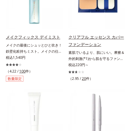
と塗りするだけで、くすみやすい大
いくお悩みを自然に隠しつつも、ま
人の肌に血色感を与え、唇を自然に
るで“素肌美人”に見える仕上がりを
美しく彩る色設計です。*1 メイク
叶えるのは、微細で均一なカバー粉
効果による*2 水添ポリイソブテン
体(*1)が大きさの異なる毛穴にも隙
*3 色みのこと*4 トリエトキシカプ
なくフィットするから。粉体の表面
リリルシラン配合＝保湿成分*5 ス
にダマ防止の特殊コーティングを施
メイクフィックス デイミスト
クリアフル エッセンス カバー
クワラン、ヒアルロン酸Na、加水
すことで、カバー粉体は薄く・均一
ファンデーション
メイクの最後にシュッとひと吹き！
分解コラーゲン
に凹凸へフィット。毛穴や色ムラを
鉄壁化粧持ちミスト。メイクの仕上
素肌でいるより、肌にいい。摩擦＆
カバーしながら自然な仕上がりを叶
げにシュッとひと吹き。肌とメイク
税込1,540円
外的刺激(*1)から肌を守るファンデ
えます。また、ファンデーションを
の密着感をピタッと高め、メイクく
ーション。肌荒れやニキビがある
税込220円～
つけている間に保湿成分が肌へ浸透
ずれを防ぎ、化粧持ちをアップさせ
と、ファンデーションを塗っていい
(*2)するスキンコンディショニング
（4.22 /
100
件）
るミストタイプの化粧水です。くず
か悩むもの。とはいえ、素肌のまま
セラム設計(*3)を採用。肌に触れた
（2.95 /
20
件）
数量限定
れ防止成分(*1)を含む層と美容成分
では紫外線など外的刺激(*1)をダイ
瞬間、保湿成分が浸透しうるおいを
(*2)を含む水層の2層タイプ。よく
レクトに受けやすい状態です。肌荒
与えます。キメを整え、磨かれたよ
振って混ぜると、美容成分がくずれ
れしやすい、ニキビができやすい人
うな透明感とツヤを生み出すこと
防止成分を包み込み、メイクの上に
こそ、肌負担が少ない低刺激設計の
で、“つるん”とした光のヴェールを
ピタッと密着。くずれ防止成分が
ファンデーションで守るのがベス
まとったような仕上がりに。*1 ス
汗・水・皮脂をはじきながら、美容
ト。「クリアフル エッセンス カバ
キンフィットカラー成分（酸化チタ
成分がうるおいをキープ。Wの機能
ー ファンデーション」は紫外線吸
ン、酸化鉄、ステアロイルグルタミ
でメイクをくずさずガードします。
収剤不使用のうえ、敏感肌対象パッ
ン酸2Na）配合＝自然な仕上がりで