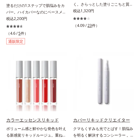
キス、タベブイアインペチギノサ樹
く。さらっとした塗りごこちと質感
塗るだけの1ステップで肌悩みをカ
花エキス＝唇にうるおいを与える効
皮エキス*4 グリセリルグルコシド
で自然で好印象な口元に。さらっと
税込1,320円
バー。ハイカバーなのにベースメイ
果と、凹凸を補正して見せる効果を
（保湿成分）、（ジメチコン／ビニ
した軽やかな塗りごこちでありなが
クしていることがばれにくく、肌印
税込2,200円
併せ持つ成分*3 ダイマージリノー
ルジメチコン）クロスポリマー、ジ
らも、唇にうるおいを与える「モイ
象をあげる。オルビスの肌研究の知
ル酸ダイマージリノレイルビス（ベ
（4.09 /
23
件）
メチコン（カバー成分）*5 アクリ
ストキープ処方」採用で、「唇のか
見から、男性の肌色の特長をとら
ヘニル/イソステアリル/フィトステ
（4.6 /
5
件）
レーツコポリマー
さつきはケアしたいけど、リップク
え、男性の肌だからこそなじむよう
リル）＝均一でムラのない鮮やかな
通販限定
リームはべたつくから苦手」という
に設計した、自然な仕上がりとカバ
発色を叶える成分*4 ラウリルPEG‐
リップクリームに苦手意識を感じる
ー力を両立させたBBクリームで
10トリス（トリメチルシロキシ）シ
方でも使用しやすい設計に。ツヤを
す。これ1本で美容液、日焼け止
リルエチルジメチコン＝水分によっ
抑えた質感で、自然で好印象な口元
め、コンシーラー、化粧下地、ファ
て密着性を向上させ色持ちを叶える
へと導きます。3種の植物性保湿成
ンデーション、フェイスパウダーの
成分
分を組み合わせた「MULTI-３※」
6つの役割を担うことができます。2
を配合。さらに、ミツロウ、ヒアル
種の保湿成分“モイストGT(*)”と“ヒ
ロン酸、コラーゲン配合で、唇にう
アルロン酸(*)”配合の美容液感触で
るおいを与えます。※センブリエキ
みずみずしくさらりとのび広がり、
ス、ビワ葉エキス、カミツレ花エキ
スキンケア後のようななめらかな仕
ス：唇にうるおいを与える保湿成分
上がりを実現いたします。様々な肌
印象の男性に幅広く使っていただけ
カラーエッセンスリキッド
カバーリキッドクリエイター
る色設計を採用しており、明るめ～
ボリューム感と鮮やかな発色を叶え
クマもくすみも光でとばす！肌悩み
標準的な肌印象の方用の01は、普段
る新感覚リキッドルージュ。重ねる
を明るく解決するコンシーラー 。
スキンケアをしっかり行っている美