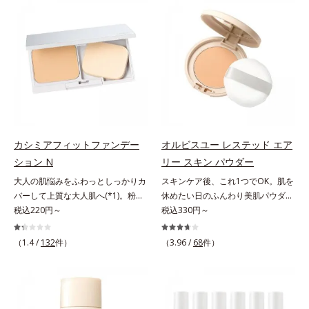
でくずれて毛穴に落ちたファンデー
ファンデが毛穴に落ちる隙をつくら
ションのすき間にフィットし、凹凸
ず、メイクのりがUPします。水分
や毛穴をフラットに整えます。また
と皮脂のバランスを整え、乾燥＆ベ
お直しと同時にうるおいを補給。さ
タつきレスに。さらに毛穴周りの肌
らに余分な皮脂を吸着して、水分と
にうるおいを与え、キュッと引き締
皮脂のバランスをコントロールし、
め＆ハリ感をUPさせます。また皮
メイクがくずれにくい肌へ。“立て
脂を感知するとギュッと固まる膜を
直す”ことにこだわった設計で、メ
採用。ファンデーションのくずれや
イクがくずれた肌にすんなりなじ
毛穴落ちを防ぎ、キレイが長持ちし
み、ポンポンするだけでキレイが復
ます。軽やかにのびるリキッドが肌
カシミアフィットファンデー
オルビスユー レステッド エア
活します。リキッド、クッション、
にほわっとべールをかけて、肌キメ
ション N
リー スキン パウダー
パウダー、どんなファンデーション
がふっくら整うかのよう(*3)。つっ
大人の肌悩みをふわっとしっかりカ
スキンケア後、これ1つでOK。肌を
の上に重ねてもOK。携帯に便利な
ぱらないここちよい密着感で、さま
バーして上質な大人肌へ(*1)。粉感
休めたい日のふんわり美肌パウダ
コンパクトタイプです。
ざまなタイプのファンデと併用でき
レスファンデーション。大人の肌悩
税込220円～
ー。ふんわり美肌が叶う、うるおい
税込330円～
ます。毛穴が気になる箇所への部分
みをふわっとしっかりカバーして、
パウダーです。3色の光を操るパウ
使いもOK。*1 ファンデーションが
上質な肌(*1)を演出するパウダーフ
ダーがツヤと透明感を演出。ソフト
くずれて毛穴に落ちること*2 酸化
（1.4 /
132
件）
（3.96 /
68
件）
ァンデーションです。毛穴もシミも
フォーカス効果で肌のアラや影をぼ
チタン配合＝カバー力向上成分*3
くすみも“光”で飛ばし、なめらかに
かし、毛穴やくすみもサラッとカバ
メイク効果による
仕上げる3種のパウダー（高いカバ
ー。ふんわり軽いつけごこちながら
ー力と艶を実現するパウダー・ムラ
美肌質感を叶えます。さらに花粉や