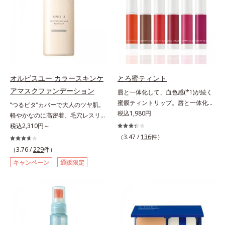
のないなめらかな肌に整えるパウダ
ちり・ホコリ、紫外線などの外的刺
ー・自然な血色感をプラスする(*1)
激から肌をガードします。スキンケ
パウダー）を配合。さらに体温でと
ア後にこれひとつでライトメイク効
ろける保湿成分で粉体をコーティン
果。クレンジング不要で、紫外線吸
グ、スフレ状にする製法と美容液成
収剤やグリセリン、パラベンもフリ
分(*2)により、重ねてもふんわり軽
ー処方。肌を休ませたい日、リモー
やかに密着してうるおいが続きま
トワークの時、近所へちょこっとお
す。粉浮きや厚塗り感の少ない、リ
出かけする時など、しっかりメイク
オルビスユー カラースキンケ
とろ蜜ティント
キッド派にもおすすめのパウダーフ
は負担に感じる日におすすめです。
アマスクファンデーション
唇と一体化して、血色感(*1)が続く
ァンデーションです。*1 メイク効
蜜膜ティントリップ。唇と一体化し
“つるピタ”カバーで大人のツヤ肌。
果による *2 保湿成分
て色落ちしにくいティント処方とう
税込1,980円
軽やかなのに高密着、毛穴レスリキ
るおいを両立した、ティントリップ
ッドファンデ。みずみずしく、とけ
税込2,310円～
です。色が長時間唇に密着するオイ
込むように密着カバー毛穴レスでな
（3.47 /
136
件）
ル(*2)配合だから色落ちしにくく、
めらかな質感美へ導く、リキッドフ
（3.76 /
229
件）
果物の蜜を凝縮したような(*3)みず
ァンデーション「カバーはしたいけ
キャンペーン
通販限定
みずしい発色が続きます。また色素
ど厚塗り感はイヤ」「素肌がもとも
による唇の乾燥を防ぐため、一部の
とキレイな人だと思われたい」そん
色素に特殊コーティング処理(*4)を
なお客様の声から誕生した、軽やか
施し、さらに3種のうるおい・保護
なのにピタッと密着し、肌悩み
成分(*5)も配合。しっとり感をキー
を“つるん”と隠すリキッドファンデ
プし、ぷるんとした唇に。さっとひ
ーションです。年齢とともに増えて