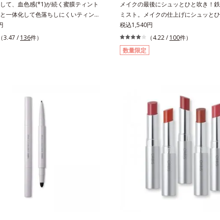
して、血色感(*1)が続く蜜膜ティント
メイクの最後にシュッとひと吹き！鉄
と一体化して色落ちしにくいティント
ミスト。メイクの仕上げにシュッとひ
おいを両立した、ティントリップで
円
とメイクの密着感をピタッと高め、メ
税込1,540円
時間唇に密着するオイル(*2)配合だか
を防ぎ、化粧持ちをアップさせるミス
（3.47 /
136
件）
（4.22 /
100
件）
にくく、果物の蜜を凝縮したような
化粧水です。くずれ防止成分(*1)を
数量限定
ずみずしい発色が続きます。また色素によ
成分(*2)を含む水層の2層タイプ。よ
を防ぐため、一部の色素に特殊コーテ
ぜると、美容成分がくずれ防止成分を
(*4)を施し、さらに3種のうるおい・
メイクの上にピタッと密着。くずれ防
*5)も配合。しっとり感をキープし、ぷ
汗・水・皮脂をはじきながら、美容成
唇に。さっとひと塗りするだけで、く
いをキープ。Wの機能でメイクをくず
大人の肌に血色感を与え、唇を自然に
します。さらに保湿成分配合でうるお
色設計です。*1 メイク効果による*2
き、エアコンなどによる乾燥も防ぎます
ソブテン*3 色みのこと*4 トリエトキ
リメチルシロキシケイ酸、ジメチコン
ルシラン配合＝保湿成分*5 スクワラ
水、皮脂をはじき、メイクくずれを防
ロン酸Na、加水分解コラーゲン
オリーブ葉エキス、ゴレンシ葉エキス
ヒアルロン酸、異性化糖配合＝保湿成
方法】2層タイプなので、必ず容器を
からお使いください。メイクの仕上げ
20cm程度離し、目と口を閉じて、顔
吹きかけてください。（5～6プッシ
ミストを塗布後、肌に触れずに乾くま