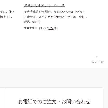
スキンモイスチャーベース
美しい仕上
美容液成分87％配合。うるおいベールでピタッ
極上BBク
と密着するスキンケア発想のメイク下地。化粧ノ
を加える一
リ＆もちUP！ファンデーションの仕上がりを格
税込1,540円
デーション
上げする、スキンケア発想の化粧下地です。うる
（3.99 /
527
件）
BBクリー
おいベールがファンデーションの粉体をぴたっ
み込み、高
と“均一に密着”させることで、仕上がりの美しさ
ちを実現し
と化粧もちが格段にUP。さらにヒアルロン酸、
止め・化粧
ローヤルゼリーエキスなどの保湿成分を含む美容
ー・パウダ
液成分を87％配合。大気汚染物質バリア成分(*)
後はBBクリ
もプラスして、乾燥やダメージから肌を守りま
気に完成。
す。くすみがちな大人の肌を、血色感のある肌に
ープしま
補整する、ピンクベージュカラーです。※オルビ
スのすべてのファンデーションの下地としてご使
用いただけます。* ホウケイ酸(Ca、Na)、酸化銀
お電話でのご注文・お問い合わせ