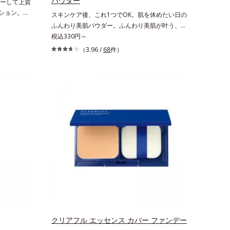
パウダー
ーして上質
ーション。大
スキンケア後、これ1つでOK。肌を休めたい日の
して、上質
ふんわり美肌パウダー。ふんわり美肌が叶う、う
デーションで
るおいパウダーです。3色の光を操るパウダーが
税込330円～
し、なめら
ツヤと透明感を演出。ソフトフォーカス効果で肌
（3.96 /
68
件）
バー力と艶
のアラや影をぼかし、毛穴やくすみもサラッとカ
らかな肌に
バー。ふんわり軽いつけごこちながら美肌質感を
する(*1)
叶えます。さらに花粉やちり・ホコリ、紫外線な
ける保湿成
どの外的刺激から肌をガードします。スキンケア
する製法と
後にこれひとつでライトメイク効果。クレンジン
んわり軽やか
グ不要で、紫外線吸収剤やグリセリン、パラベン
きや厚塗り
もフリー処方。肌を休ませたい日、リモートワー
のパウダー
クの時、近所へちょこっとお出かけする時など、
効果による
しっかりメイクは負担に感じる日におすすめで
す。
クリアフル エッセンス カバー ファンデー