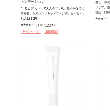
ァンデーション
唇と一体化
リップ。唇
“つるピタ”カバーで大人のツヤ肌。軽やかなのに
処方とうる
税込1,980
高密着、毛穴レスリキッドファンデ。みずみずし
す。色が長
く、とけ込むように密着カバー毛穴レスでなめら
税込2,310円～
ら色落ちし
かな質感美へ導く、リキッドファンデーション
（3.76 /
229
件）
(*3)み
「カバーはしたいけど厚塗り感はイヤ」「素肌が
キャンペーン
通販限定
る唇の乾燥
もともとキレイな人だと思われたい」そんなお客
ィング処理
様の声から誕生した、軽やかなのにピタッと密着
保護成分(
し、肌悩みを“つるん”と隠すリキッドファンデー
るんとした
ションです。年齢とともに増えていくお悩みを自
すみやすい
然に隠しつつも、まるで“素肌美人”に見える仕上
美しく彩る
がりを叶えるのは、微細で均一なカバー粉体(*1)
水添ポリイ
が大きさの異なる毛穴にも隙なくフィットするか
シカプリリ
ら。粉体の表面にダマ防止の特殊コーティングを
ン、ヒアル
施すことで、カバー粉体は薄く・均一に凹凸へフ
ィット。毛穴や色ムラをカバーしながら自然な仕
上がりを叶えます。また、ファンデーションをつ
けている間に保湿成分が肌へ浸透(*2)するスキン
コンディショニングセラム設計(*3)を採用。肌に
触れた瞬間、保湿成分が浸透しうるおいを与えま
す。キメを整え、磨かれたような透明感とツヤを