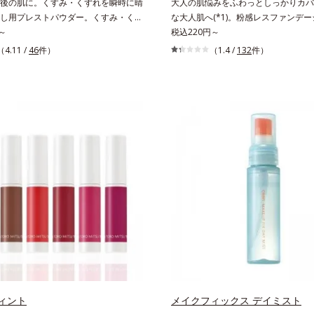
後の肌に。くすみ・くずれを瞬時に晴
大人の肌悩みをふわっとしっかりカバ
し用プレストパウダー。くすみ・くず
な大人肌へ(*1)。粉感レスファンデ
晴らす、お直し用のプレストパウダー
～
人の肌悩みをふわっとしっかりカバー
税込220円～
メイクから時間が経った肌は、どんよ
な肌(*1)を演出するパウダーファン
（4.11 /
46
件）
（1.4 /
132
件）
肌曇り状態。そんな朝と午後の肌状態
す。毛穴もシミもくすみも“光”で飛ば
目しました。乾燥や皮脂分泌でくずれ
かに仕上げる3種のパウダー（高いカ
ちたファンデーションのすき間にフィ
を実現するパウダー・ムラのないなめ
凸や毛穴をフラットに整えます。また
整えるパウダー・自然な血色感をプラス
時にうるおいを補給。さらに余分な皮
パウダー）を配合。さらに体温でとろ
て、水分と皮脂のバランスをコントロ
分で粉体をコーティング、スフレ状に
イクがくずれにくい肌へ。“立て直
美容液成分(*2)により、重ねてもふ
こだわった設計で、メイクがくずれた
に密着してうるおいが続きます。粉浮
りなじみ、ポンポンするだけでキレイ
感の少ない、リキッド派にもおすすめ
す。リキッド、クッション、パウダ
ファンデーションです。*1 メイク
ファンデーションの上に重ねても
*2 保湿成分
に便利なコンパクトタイプです。
ィント
メイクフィックス デイミスト