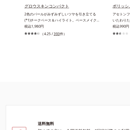
法】・スキンケアの後、適量（直径1cm程度の
グロウスキンコンパクト
ポリッシ
粒）をとり、顔全体に少量ずつムラなくのばしま
2色のパールがみずみずしいツヤを引き立てる
アセトンフ
す。・オルビス ミスター ベースカラー コントロ
(*1)チークベース＆ハイライト。ベースメイクの
いたわりた
ーラー ハイカバータイプはクレンジングによる
仕上げに重ねれば、みずみずしいツヤが表情を一
税込1,980円
ルリムーバ
税込990円
洗顔が必要です。※衣服につかないようにご注意
段と魅力的に引き立てる、チークベース＆ハイラ
方で、さら
（4.25 /
393
件）
ください。衣服に色がついた場合は、すぐに洗剤
イトです。チークベースには血色感を再現するレ
いたわりな
で丁寧に洗ってください。
ッドパール、ハイライトには骨格や顔立ちに合わ
ンダリンオ
せて立体感を強調するグリーンパール。補色にあ
果実エキス
たる2色のパールがお互いの鮮やかさを強調。絶
葉エキス、
妙なコントラストでいきいきとした血色感を再現
レ花エキス
しながら、みずみずしいツヤを演出します。さら
にどのファンデーションにもすっと溶け込む、シ
ンクロアタッチメント成分(*2)も配合。パウダ
ー、リキッド、どのタイプのファンデーションと
も相性抜群で、ヨレたりせず、きれいに仕上がり
ます。*1 メイク効果による*2 ジメチコン
送料無料