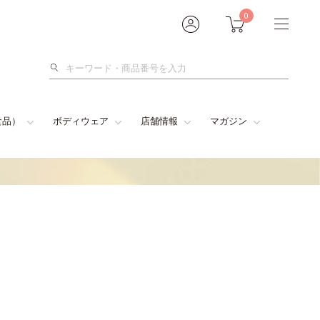
0
検
索
食品）
ボディウェア
店舗情報
マガジン