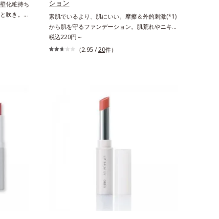
ション
壁化粧持ち
と吹き。肌
素肌でいるより、肌にいい。摩擦＆外的刺激(*1)
イクくずれ
から肌を守るファンデーション。肌荒れやニキビ
トタイプの
があると、ファンデーションを塗っていいか悩む
税込220円～
含む層と美容
もの。とはいえ、素肌のままでは紫外線など外的
（2.95 /
20
件）
く振って混
刺激(*1)をダイレクトに受けやすい状態です。肌
包み込み、
荒れしやすい、ニキビができやすい人こそ、肌負
止成分が
担が少ない低刺激設計のファンデーションで守る
分がうるお
のがベスト。「クリアフル エッセンス カバー フ
さずガード
ァンデーション」は紫外線吸収剤不使用のうえ、
い感が続
敏感肌対象パッチテスト済(*2)、ノンコメドジェ
。*1 ト
ニックテスト済(*3)で、とことん肌のことを考え
配合＝汗や
た設計。さらに美容成分に包まれた水分保持力の
ぐ成分*2
高い粉体や和漢植物由来成分をはじめとした、肌
、加水分解
をいたわる保湿成分をたっぷり配合しました。肌
分【ご使用
にやさしいだけでなく、毛穴や凸凹、赤みをカバ
よく振って
ーして、自然な陶器肌を叶えます。*1 乾燥など
に、顔から
*2 すべての人に皮膚刺激がおきないというわけ
全体に適量
ではありません*3 すべての人にコメド（ニキビ
ュが目安）
のもと）ができないというわけではありません。
でそのまま