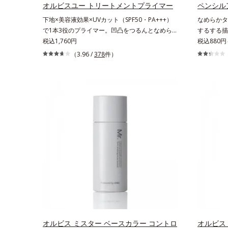
生み出すことで、“つるん”とした光のヴェールを
オルビスユー トリートメントプライマー
ペンシル
まとったような仕上がりに。*1 スキンフィット
下地×美容液効果×UVカット（SPF50・PA+++）
なめらかタ
カラー成分（酸化チタン、酸化鉄、ステアロイル
で1本3役のプライマー。凹凸をつるんとなめら
するする描
グルタミン酸2Na）配合＝自然な仕上がりで肌悩
かに(*1)整え、化粧ノリUPの高機能化粧下
税込1,760円
ったり密着
税込880円
みをカバーする粉体*2 角層まで*3 肌のキメを整
地。“塗るたび高まる、素肌の美しさ” 肌本来の美
ーです。繊
（3.96 /
378
件）
え、粉体を密着させる設計のこと
しさを引き出す『オルビスユー』発想で、乾燥に
っと描けて
よる小ジワをカバーしてハリ肌に整える高機能化
クニックな
粧下地毛穴や小ジワの凹凸をつるんとなめらかに
ます。アイ
(*1)。スキンケア発想の化粧下地です。保湿成分
るチップで
が肌全層(*2)に働きかけて、肌のうるおいをグン
ぱっちりと
とアップ＆リッチなクリームのようにぴたっと密
す。汗や涙
着。乾燥による小ジワを目立たなく(*1)し、つる
時間キープ
んとしたハリ肌に仕上げます。むやみに隠すので
減します。
はなくふわりと光を拡散させ、メイク×スキンケ
用意してい
アのW効果で軽やかな美肌を印象づけます。紫外
線吸収剤フリーなのに高SPF値、さらにスキンプ
ロテクト複合成分(*3)が、ブルーライト、紫外
線、大気中の微粒子汚れなどの外的ダメージから
肌表面をガードします。【カバー効果】保湿性凹
凸カバー複合成分(*4)肌悩みが気になる時でも、
ただ隠すだけでなく、乾きやすい肌にうるおいを
オルビス ミスター ベースカラー コントロ
オルビス