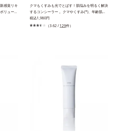
ン＝水分に
新感覚リキ
クマもくすみも光でとばす！肌悩みを明るく解決
る成分
ボリューミ
するコンシーラー 。クマやくすみ(*)、年齢肌の
リキッドル
抱えるお悩みを、光で飛ばしてカバーするコンシ
税込1,980円
しツヤを与
ーラーです。黄ぐすみをカバーする赤色の粉体を
（3.62 /
129
件）
と、乾燥を
配合した「光コントロールパウダー」配合。光を
」、唇への
拡散してアラを見せず、自然に肌悩みをカバーし
ウェアリン
ます。筆タイプのやわらかなテクスチャーのリキ
とした唇と
ッドコンシーラーでのびがよく、凹凸のある目元
。マスクオ
や口元、シミやくすみの気になる頬にもピタッと
 シリカ、水
密着。薄づきなのにカバー力が高く、幅広く活躍
、パルミチ
します。くすみに働きかける成分に2種のヒアル
化シリカ、
ロン酸を配合した肌にやさしい処方で、うるおう
ハリ肌へと整えます。* 乾燥による