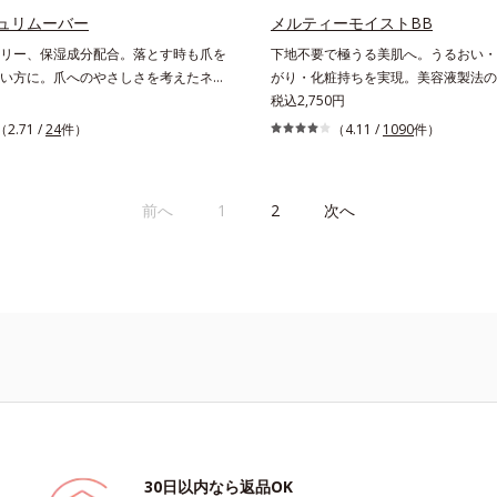
ュリムーバー
メルティーモイストBB
リー、保湿成分配合。落とす時も爪を
下地不要で極うる美肌へ。うるおい・
い方に。爪へのやさしさを考えたネイ
がり・化粧持ちを実現。美容液製法の
ー（除光液）です。アセトンフリー処
リーム。ファンデーションに美容成分
税込2,750円
に6種(*)のネイルケア成分配合。爪を
般的な製法ではなく、美容液にファン
（2.71 /
24
件）
（4.11 /
1090
件）
がら素早くネイルを落とします。* マ
機能をつける逆転の発想から生まれた
レンジ果皮エキス、セイヨウミザクラ
ムです。うるおい粒子を濃密な膜で包
、レモングラス葉／茎エキス、ブドウ
い保湿効果と均一な仕上がり、化粧持
前へ
1
2
次へ
センチフォリアバラ花エキス、カミツ
ました。これ1本で、美容液・日焼け
下地・ファンデーション・コンシーラ
ーの6役をこなすので、スキンケアの
ームを塗るだけでベースメイクまで一
使うほどに肌を美しく整え、長時間キ
す。
30日以内なら返品OK