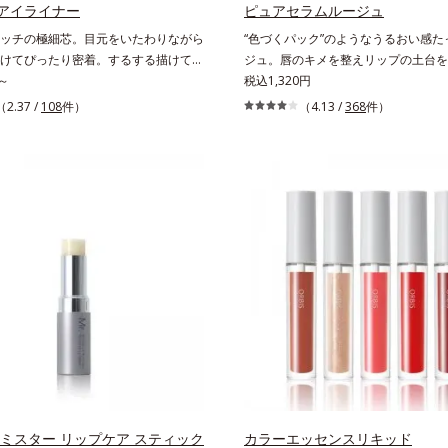
お待ちください。
アイライナー
ピュアセラムルージュ
ッチの極細芯。目元をいたわりながら
“色づくパック”のようなうるおい感た
けてぴったり密着。するする描けてぴ
ジュ。唇のキメを整えリップの土台を
。なめらかタッチの極細芯アイライナ
～
かな発色を叶えます。唇にたっぷりう
税込1,320円
細な目のキワにも優しいタッチでする
えながら鮮やかに色づく、スキンケア
（2.37 /
108
件）
（4.13 /
368
件）
、どんなラインも自由自在。難しいテ
色ルージュ(口紅)です。荒れやすいデ
しで、目元に自然な陰影をプラスでき
唇のキメを整えて、リップの土台をつ
ラインを描いた後に、後ろに付いてい
乾燥や凹凸などの唇悩みを解決(*1)
まつ毛の間を埋めるようにぼかせば、
トリートメント成分(*2)」や、鮮や
際立つナチュラルな目元が完成しま
均一な質感に整った唇にのせることで
、皮脂にも強く、美しい仕上がりを長
色づく「クリアカラー成分(*3)」を
。目元ケア成分(*)で目元の負担も軽
吐息や飲み物の水分を取り込んでリッ
※中身を取り替えられるリフィルをご
を高める「ウォーターゲル成分(*4）
ます。* パンテノール配合＝保湿成分
クに色移りもしにくい仕様です。*1 
による *2 シリカ、酸化チタン、ト
プリリルシラン、アルニカ花エキス＝
いを与える効果と、凹凸を補正して見
併せ持つ成分*3 ダイマージリノール
ジリノレイルビス（ベヘニル/イソステ
ィトステリル）＝均一でムラのない鮮
 ミスター リップケア スティック
を叶える成分*4 ラウリルPEG‐10ト
カラーエッセンスリキッド