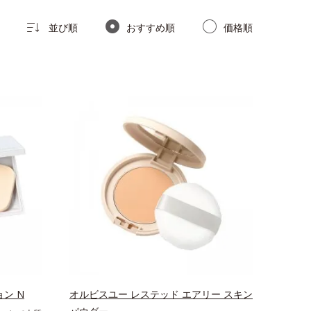
並び順
おすすめ順
価格順
ン N
オルビスユー レステッド エアリー スキン