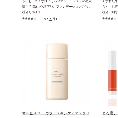
うるおってくずれにくいファンデーションの毛穴
くずれた午
落ち(*1)防止化粧下地。ファンデーションの毛穴
らす、お直
落ち(*1)防止化粧下地です。毛穴1/10000サイズ
税込1,760円
れを瞬時に
税込330円
のマイクロカバー成分(*2)が毛穴をカバー。毛穴
です。朝の
（3.95 /
92
件）
をフラットに整えてつるんとなめらかに。ファン
りくすんだ
デが毛穴に落ちる隙をつくらず、メイクのりが
の違いに着
UPします。水分と皮脂のバランスを整え、乾燥
て毛穴に落
＆ベタつきレスに。さらに毛穴周りの肌にうるお
ットし、凹
いを与え、キュッと引き締め＆ハリ感をUPさせ
お直しと同
ます。また皮脂を感知するとギュッと固まる膜を
脂を吸着し
採用。ファンデーションのくずれや毛穴落ちを防
ールし、メ
ぎ、キレイが長持ちします。軽やかにのびるリキ
す”ことに
ッドが肌にほわっとべールをかけて、肌キメがふ
肌にすんな
っくら整うかのよう(*3)。つっぱらないここちよ
が復活しま
い密着感で、さまざまなタイプのファンデと併用
ー、どんな
できます。毛穴が気になる箇所への部分使いも
OK。携帯
OK。*1 ファンデーションがくずれて毛穴に落ち
ること*2 酸化チタン配合＝カバー力向上成分*3
メイク効果による
オルビスユー カラースキンケアマスクフ
とろ蜜テ