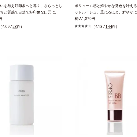
チルシロキシ）シリルエチルジメチコ
いを与え好印象へと導く。さらっとし
ボリューム感と鮮やかな発色を叶える
よって密着性を向上させ色持ちを叶え
ちと質感で自然で好印象な口元に。さ
ッドルージュ。重ねるほど、鮮やかに
軽やかな塗りごこちでありながらも、
円
ーに。1本で美しい仕上がりを叶える
税込1,870円
いを与える「モイストキープ処方」採
ージュです。唇の凹凸を均一にカバー
（4.09 /
23
件）
（4.13 /
144
件）
のかさつきはケアしたいけど、リップ
える「リッププランピング成分(*)」
べたつくから苦手」というリップクリ
ケアする「モイストラスティング処方
意識を感じる方でも使用しやすい設計
密着感を高め色持ちを叶える「カラー
抑えた質感で、自然で好印象な口元へ
グ処方」で、うるおいのあるふっくら
。3種の植物性保湿成分を組み合わせ
つけたての鮮やかな発色を両立します
TI-３※」を配合。さらに、ミツロウ、
フの瞬間も、ハッと目を惹く唇に。*
酸、コラーゲン配合で、唇にうるおい
添ポリイソブテン、ヒアルロン酸Na
。※センブリエキス、ビワ葉エキス、
ン酸エチルヘキシル、ジメチルシリル
エキス：唇にうるおいを与える保湿成
BG、ペンチレングリコール