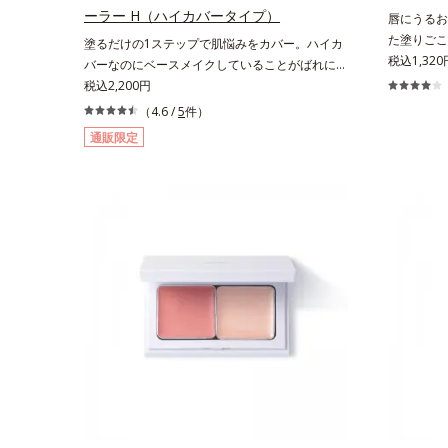
届けながら、光拡散効果で乾燥小ジワや毛穴もカ
ーラー H（ハイカバータイプ）
唇にうるお
バーします。【ラスティング効果】皮脂選択テカ
た塗りごこ
塗るだけの1ステップで肌悩みをカバー。ハイカ
リ防止成分(*5)テカリの主成分を選択的に吸収
らっとした
税込1,320
バーなのにベースメイクしていることがばれにく
し、うるおいはしっかり残すことでカバー力を保
唇にうるお
く、肌印象をあげる。オルビスの肌研究の知見か
税込2,200円
ちます。*1 メイク効果による*2 角層の範囲内*3
用で、「唇
ら、男性の肌色の特長をとらえ、男性の肌だから
（4.6 /
5
件）
スキンプロテクト※複合成分配合＝肌を保護し、
クリームは
こそなじむように設計した、自然な仕上がりとカ
乾燥を防ぐ複合成分 ※ ビルベリー葉エキス、
通販限定
ームに苦手
バー力を両立させたBBクリームです。これ1本で
タベブイアインペチギノサ樹皮エキス*4 グリセ
に。ツヤを
美容液、日焼け止め、コンシーラー、化粧下地、
リルグルコシド（保湿成分）、（ジメチコン／ビ
と導きます
ファンデーション、フェイスパウダーの6つの役
ニルジメチコン）クロスポリマー、ジメチコン
た「MUL
割を担うことができます。2種の保湿成分“モイス
（カバー成分）*5 アクリレーツコポリマー
ヒアルロン
トGT(*)”と“ヒアルロン酸(*)”配合の美容液感触で
を与えます
みずみずしくさらりとのび広がり、スキンケア後
カミツレ花
のようななめらかな仕上がりを実現いたします。
分
様々な肌印象の男性に幅広く使っていただける色
設計を採用しており、明るめ～標準的な肌印象の
方用の01は、普段スキンケアをしっかり行って
いる美容本格派の男性にもおススメです。一方
で、やや暗め～暗めの肌印象の方用の02は、昔
に比べて顔色がさえないと感じる大人の男性に、
マイナス年齢を叶えるアイテムとしておススメで
す。* うるおいを与える保湿成分【ご使用方