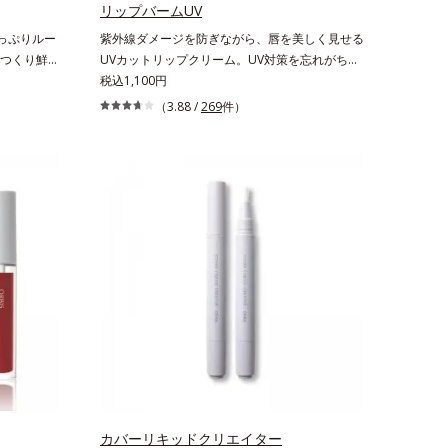
リップバームUV
っぷりルー
紫外線ダメージを防ぎながら、唇を美しく見せる
つくり鮮や
UVカットリップクリーム。UV対策を忘れがちな
るおいを与
唇に。紫外線をカットしながら、顔色をパッと明
税込1,100円
発想の美発
るく見せるUVカットリップです。他の部位より
（3.88 /
269
件）
リケートな
角層が薄くバリア機能が低い唇は、紫外線の影響
くります。
で乾燥を引き起こしがち。そこでSPF25・
する「リップ
PA++のUVカット効果のあるリップクリームで、
かな発色で、
顔だけでなく唇もしっかりUV対策しましょう。2
より美しく
種類の保湿成分（加水分解コラーゲン、ゲットウ
配合。さらに
葉エキス）を配合しているから、カサつき・くす
プの密着性
み(*)などの乾燥悩みも解決＆うるおい長持ち。
」で、マス
通常色は、どんな肌色にも似合うカラーで、唇を
メイク効果
美しく魅せながらケアします。マスクに色移りし
リエトキシカ
にくいので、気兼ねなく使えます。口紅の下地と
唇にうるお
してもおすすめです。
せる効果を
酸ダイマー
アリル/フ
やかな発色
リス（トリメ
カバーリキッドクリエイター