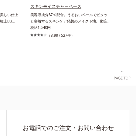
スキンモイスチャーベース
美しい仕上
美容液成分87％配合。うるおいベールでピタッ
極上BBク
と密着するスキンケア発想のメイク下地。化粧ノ
を加える一
リ＆もちUP！ファンデーションの仕上がりを格
税込1,540円
デーション
上げする、スキンケア発想の化粧下地です。うる
（3.99 /
527
件）
BBクリー
おいベールがファンデーションの粉体をぴたっ
み込み、高
と“均一に密着”させることで、仕上がりの美しさ
ちを実現し
と化粧もちが格段にUP。さらにヒアルロン酸、
止め・化粧
ローヤルゼリーエキスなどの保湿成分を含む美容
ー・パウダ
液成分を87％配合。大気汚染物質バリア成分(*)
後はBBクリ
もプラスして、乾燥やダメージから肌を守りま
気に完成。
す。くすみがちな大人の肌を、血色感のある肌に
ープしま
補整する、ピンクベージュカラーです。※オルビ
スのすべてのファンデーションの下地としてご使
用いただけます。* ホウケイ酸(Ca、Na)、酸化銀
お電話でのご注文・お問い合わせ