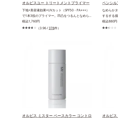
生み出すことで、“つるん”とした光のヴェールを
オルビスユー トリートメントプライマー
ペンシル
まとったような仕上がりに。*1 スキンフィット
下地×美容液効果×UVカット（SPF50・PA+++）
なめらかタ
カラー成分（酸化チタン、酸化鉄、ステアロイル
で1本3役のプライマー。凹凸をつるんとなめら
するする描
グルタミン酸2Na）配合＝自然な仕上がりで肌悩
かに(*1)整え、化粧ノリUPの高機能化粧下
税込1,760円
ったり密着
税込880円
みをカバーする粉体*2 角層まで*3 肌のキメを整
地。“塗るたび高まる、素肌の美しさ” 肌本来の美
ーです。繊
（3.96 /
378
件）
え、粉体を密着させる設計のこと
しさを引き出す『オルビスユー』発想で、乾燥に
っと描けて
よる小ジワをカバーしてハリ肌に整える高機能化
クニックな
粧下地毛穴や小ジワの凹凸をつるんとなめらかに
ます。アイ
(*1)。スキンケア発想の化粧下地です。保湿成分
るチップで
が肌全層(*2)に働きかけて、肌のうるおいをグン
ぱっちりと
とアップ＆リッチなクリームのようにぴたっと密
す。汗や涙
着。乾燥による小ジワを目立たなく(*1)し、つる
時間キープ
んとしたハリ肌に仕上げます。むやみに隠すので
減します。
はなくふわりと光を拡散させ、メイク×スキンケ
用意してい
アのW効果で軽やかな美肌を印象づけます。紫外
線吸収剤フリーなのに高SPF値、さらにスキンプ
ロテクト複合成分(*3)が、ブルーライト、紫外
線、大気中の微粒子汚れなどの外的ダメージから
肌表面をガードします。【カバー効果】保湿性凹
凸カバー複合成分(*4)肌悩みが気になる時でも、
ただ隠すだけでなく、乾きやすい肌にうるおいを
オルビス ミスター ベースカラー コントロ
オルビス