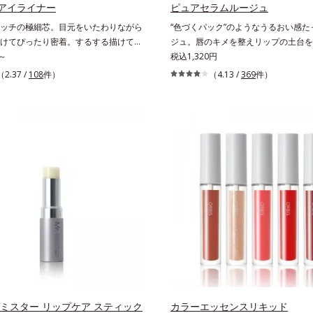
お待ちください。
アイライナー
ピュアセラムルージュ
ッチの極細芯。目元をいたわりながら
“色づくパック”のようなうるおい感た
けてぴったり密着。するする描けてぴ
ジュ。唇のキメを整えリップの土台を
。なめらかタッチの極細芯アイライナ
～
かな発色を叶えます。唇にたっぷりう
税込1,320円
細な目のキワにも優しいタッチでする
えながら鮮やかに色づく、スキンケア
（2.37 /
108
件）
（4.13 /
369
件）
、どんなラインも自由自在。難しいテ
色ルージュ(口紅)です。荒れやすいデ
しで、目元に自然な陰影をプラスでき
唇のキメを整えて、リップの土台をつ
ラインを描いた後に、後ろに付いてい
乾燥や凹凸などの唇悩みを解決(*1)
まつ毛の間を埋めるようにぼかせば、
トリートメント成分(*2)」や、鮮や
際立つナチュラルな目元が完成しま
均一な質感に整った唇にのせることで
、皮脂にも強く、美しい仕上がりを長
色づく「クリアカラー成分(*3)」を
。目元ケア成分(*)で目元の負担も軽
吐息や飲み物の水分を取り込んでリッ
※中身を取り替えられるリフィルをご
を高める「ウォーターゲル成分(*4）
ます。* パンテノール配合＝保湿成分
クに色移りもしにくい仕様です。*1 
による *2 シリカ、酸化チタン、ト
プリリルシラン、アルニカ花エキス＝
いを与える効果と、凹凸を補正して見
併せ持つ成分*3 ダイマージリノール
ジリノレイルビス（ベヘニル/イソステ
ィトステリル）＝均一でムラのない鮮
 ミスター リップケア スティック
を叶える成分*4 ラウリルPEG‐10ト
カラーエッセンスリキッド