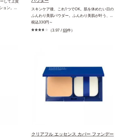
パウダー
ーして上質
ーション。大
スキンケア後、これ1つでOK。肌を休めたい日の
して、上質
ふんわり美肌パウダー。ふんわり美肌が叶う、う
デーションで
るおいパウダーです。3色の光を操るパウダーが
税込330円～
し、なめら
ツヤと透明感を演出。ソフトフォーカス効果で肌
（3.97 /
69
件）
バー力と艶
のアラや影をぼかし、毛穴やくすみもサラッとカ
らかな肌に
バー。ふんわり軽いつけごこちながら美肌質感を
する(*1)
叶えます。さらに花粉やちり・ホコリ、紫外線な
ける保湿成
どの外的刺激から肌をガードします。スキンケア
する製法と
後にこれひとつでライトメイク効果。クレンジン
んわり軽やか
グ不要で、紫外線吸収剤やグリセリン、パラベン
きや厚塗り
もフリー処方。肌を休ませたい日、リモートワー
のパウダー
クの時、近所へちょこっとお出かけする時など、
効果による
しっかりメイクは負担に感じる日におすすめで
す。
クリアフル エッセンス カバー ファンデー