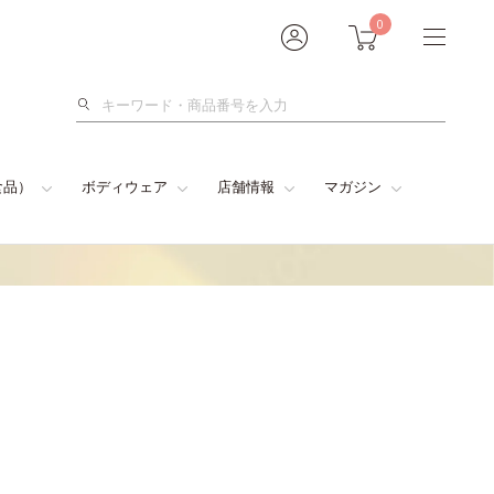
0
検
索
食品）
ボディウェア
店舗情報
マガジン