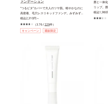
ァンデーション
唇と一体化
リップ。唇
“つるピタ”カバーで大人のツヤ肌。軽やかなのに
処方とうる
税込1,980
高密着、毛穴レスリキッドファンデ。みずみずし
す。色が長
く、とけ込むように密着カバー毛穴レスでなめら
税込2,310円～
ら色落ちし
かな質感美へ導く、リキッドファンデーション
（3.76 /
229
件）
(*3)み
「カバーはしたいけど厚塗り感はイヤ」「素肌が
キャンペーン
通販限定
る唇の乾燥
もともとキレイな人だと思われたい」そんなお客
ィング処理
様の声から誕生した、軽やかなのにピタッと密着
保護成分(
し、肌悩みを“つるん”と隠すリキッドファンデー
るんとした
ションです。年齢とともに増えていくお悩みを自
すみやすい
然に隠しつつも、まるで“素肌美人”に見える仕上
美しく彩る
がりを叶えるのは、微細で均一なカバー粉体(*1)
水添ポリイ
が大きさの異なる毛穴にも隙なくフィットするか
シカプリリ
ら。粉体の表面にダマ防止の特殊コーティングを
ン、ヒアル
施すことで、カバー粉体は薄く・均一に凹凸へフ
ィット。毛穴や色ムラをカバーしながら自然な仕
上がりを叶えます。また、ファンデーションをつ
けている間に保湿成分が肌へ浸透(*2)するスキン
コンディショニングセラム設計(*3)を採用。肌に
触れた瞬間、保湿成分が浸透しうるおいを与えま
す。キメを整え、磨かれたような透明感とツヤを