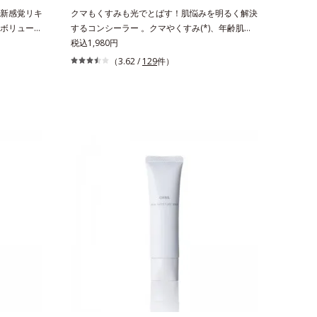
ン＝水分に
新感覚リキ
クマもくすみも光でとばす！肌悩みを明るく解決
る成分
ボリューミ
するコンシーラー 。クマやくすみ(*)、年齢肌の
リキッドル
抱えるお悩みを、光で飛ばしてカバーするコンシ
税込1,980円
しツヤを与
ーラーです。黄ぐすみをカバーする赤色の粉体を
（3.62 /
129
件）
と、乾燥を
配合した「光コントロールパウダー」配合。光を
」、唇への
拡散してアラを見せず、自然に肌悩みをカバーし
ウェアリン
ます。筆タイプのやわらかなテクスチャーのリキ
とした唇と
ッドコンシーラーでのびがよく、凹凸のある目元
。マスクオ
や口元、シミやくすみの気になる頬にもピタッと
 シリカ、水
密着。薄づきなのにカバー力が高く、幅広く活躍
、パルミチ
します。くすみに働きかける成分に2種のヒアル
化シリカ、
ロン酸を配合した肌にやさしい処方で、うるおう
ハリ肌へと整えます。* 乾燥による