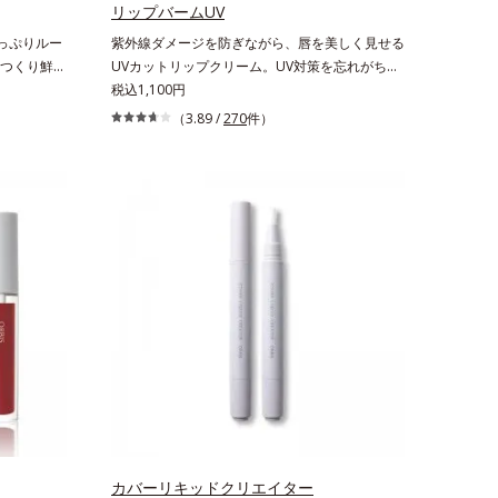
リップバームUV
っぷりルー
紫外線ダメージを防ぎながら、唇を美しく見せる
つくり鮮や
UVカットリップクリーム。UV対策を忘れがちな
るおいを与
唇に。紫外線をカットしながら、顔色をパッと明
税込1,100円
発想の美発
るく見せるUVカットリップです。他の部位より
（3.89 /
270
件）
リケートな
角層が薄くバリア機能が低い唇は、紫外線の影響
くります。
で乾燥を引き起こしがち。そこでSPF25・
する「リップ
PA++のUVカット効果のあるリップクリームで、
かな発色で、
顔だけでなく唇もしっかりUV対策しましょう。2
より美しく
種類の保湿成分（加水分解コラーゲン、ゲットウ
配合。さらに
葉エキス）を配合しているから、カサつき・くす
プの密着性
み(*)などの乾燥悩みも解決＆うるおい長持ち。
」で、マス
通常色は、どんな肌色にも似合うカラーで、唇を
メイク効果
美しく魅せながらケアします。マスクに色移りし
リエトキシカ
にくいので、気兼ねなく使えます。口紅の下地と
唇にうるお
してもおすすめです。
せる効果を
酸ダイマー
アリル/フ
やかな発色
リス（トリメ
カバーリキッドクリエイター