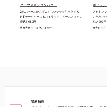
法】・スキンケアの後、適量（直径1cm程度の
グロウスキンコンパクト
ポリッシ
粒）をとり、顔全体に少量ずつムラなくのばしま
2色のパールがみずみずしいツヤを引き立てる
アセトンフ
す。・オルビス ミスター ベースカラー コントロ
(*1)チークベース＆ハイライト。ベースメイクの
いたわりた
ーラー ハイカバータイプはクレンジングによる
仕上げに重ねれば、みずみずしいツヤが表情を一
税込1,980円
ルリムーバ
税込990円
洗顔が必要です。※衣服につかないようにご注意
段と魅力的に引き立てる、チークベース＆ハイラ
方で、さら
（4.25 /
393
件）
ください。衣服に色がついた場合は、すぐに洗剤
イトです。チークベースには血色感を再現するレ
いたわりな
で丁寧に洗ってください。
ッドパール、ハイライトには骨格や顔立ちに合わ
ンダリンオ
せて立体感を強調するグリーンパール。補色にあ
果実エキス
たる2色のパールがお互いの鮮やかさを強調。絶
葉エキス、
妙なコントラストでいきいきとした血色感を再現
レ花エキス
しながら、みずみずしいツヤを演出します。さら
にどのファンデーションにもすっと溶け込む、シ
ンクロアタッチメント成分(*2)も配合。パウダ
ー、リキッド、どのタイプのファンデーションと
も相性抜群で、ヨレたりせず、きれいに仕上がり
ます。*1 メイク効果による*2 ジメチコン
送料無料