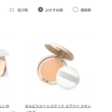
並び順
おすすめ順
価格順
ン N
オルビスユー レステッド エアリー スキン