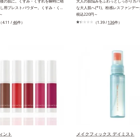
後の肌に。くすみ・くずれを瞬時に晴
大人の肌悩みをふわっとしっかりカバ
し用プレストパウダー。くすみ・くず
な大人肌へ(*1)。粉感レスファンデ
晴らす、お直し用のプレストパウダー
～
人の肌悩みをふわっとしっかりカバー
税込220円～
メイクから時間が経った肌は、どんよ
な肌(*1)を演出するパウダーファン
（4.11 /
46
件）
（1.39 /
136
件）
肌曇り状態。そんな朝と午後の肌状態
す。毛穴もシミもくすみも“光”で飛ば
目しました。乾燥や皮脂分泌でくずれ
かに仕上げる3種のパウダー（高いカ
ちたファンデーションのすき間にフィ
を実現するパウダー・ムラのないなめ
凸や毛穴をフラットに整えます。また
整えるパウダー・自然な血色感をプラス
時にうるおいを補給。さらに余分な皮
パウダー）を配合。さらに体温でとろ
て、水分と皮脂のバランスをコントロ
分で粉体をコーティング、スフレ状に
イクがくずれにくい肌へ。“立て直
美容液成分(*2)により、重ねてもふ
こだわった設計で、メイクがくずれた
に密着してうるおいが続きます。粉浮
りなじみ、ポンポンするだけでキレイ
感の少ない、リキッド派にもおすすめ
す。リキッド、クッション、パウダ
ファンデーションです。*1 メイク
ファンデーションの上に重ねても
*2 保湿成分
に便利なコンパクトタイプです。
ィント
メイクフィックス デイミスト