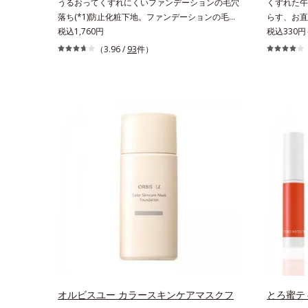
うるおってくずれにくいファンデーションの毛穴
くずれた午
落ち(*1)防止化粧下地。ファンデーションの毛穴
らす、お直
落ち(*1)防止化粧下地です。毛穴1/10000サイズ
税込1,760円
れを瞬時に
税込330円
のマイクロカバー成分(*2)が毛穴をカバー。毛穴
です。朝の
（3.96 /
93
件）
をフラットに整えてつるんとなめらかに。ファン
りくすんだ
デが毛穴に落ちる隙をつくらず、メイクのりが
の違いに着
UPします。水分と皮脂のバランスを整え、乾燥
て毛穴に落
＆ベタつきレスに。さらに毛穴周りの肌にうるお
ットし、凹
いを与え、キュッと引き締め＆ハリ感をUPさせ
お直しと同
ます。また皮脂を感知するとギュッと固まる膜を
脂を吸着し
採用。ファンデーションのくずれや毛穴落ちを防
ールし、メ
ぎ、キレイが長持ちします。軽やかにのびるリキ
す”ことに
ッドが肌にほわっとべールをかけて、肌キメがふ
肌にすんな
っくら整うかのよう(*3)。つっぱらないここちよ
が復活しま
い密着感で、さまざまなタイプのファンデと併用
ー、どんな
できます。毛穴が気になる箇所への部分使いも
OK。携帯
OK。*1 ファンデーションがくずれて毛穴に落ち
ること*2 酸化チタン配合＝カバー力向上成分*3
メイク効果による
オルビスユー カラースキンケアマスクフ
とろ蜜テ