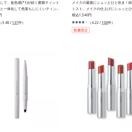
して、血色感(*1)が続く蜜膜ティント
メイクの最後にシュッとひと吹き！鉄
と一体化して色落ちしにくいティント
ミスト。メイクの仕上げにシュッとひ
おいを両立した、ティントリップで
円
とメイクの密着感をピタッと高め、メ
税込1,540円
時間唇に密着するオイル(*2)配合だか
を防ぎ、化粧持ちをアップさせるミス
（3.48 /
137
件）
（4.22 /
100
件）
にくく、果物の蜜を凝縮したような
化粧水です。くずれ防止成分(*1)を
数量限定
ずみずしい発色が続きます。また色素によ
成分(*2)を含む水層の2層タイプ。よ
を防ぐため、一部の色素に特殊コーテ
ぜると、美容成分がくずれ防止成分を
(*4)を施し、さらに3種のうるおい・
メイクの上にピタッと密着。くずれ防
*5)も配合。しっとり感をキープし、ぷ
汗・水・皮脂をはじきながら、美容成
唇に。さっとひと塗りするだけで、く
いをキープ。Wの機能でメイクをくず
大人の肌に血色感を与え、唇を自然に
します。さらに保湿成分配合でうるお
色設計です。*1 メイク効果による*2
き、エアコンなどによる乾燥も防ぎます
ソブテン*3 色みのこと*4 トリエトキ
リメチルシロキシケイ酸、ジメチコン
ルシラン配合＝保湿成分*5 スクワラ
水、皮脂をはじき、メイクくずれを防
ロン酸Na、加水分解コラーゲン
オリーブ葉エキス、ゴレンシ葉エキス
ヒアルロン酸、異性化糖配合＝保湿成
方法】2層タイプなので、必ず容器を
からお使いください。メイクの仕上げ
20cm程度離し、目と口を閉じて、顔
吹きかけてください。（5～6プッシ
ミストを塗布後、肌に触れずに乾くま