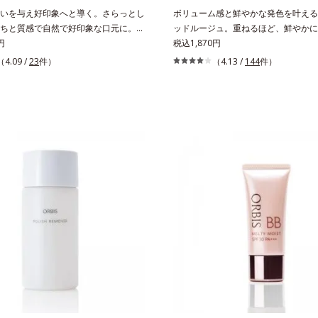
チルシロキシ）シリルエチルジメチコ
いを与え好印象へと導く。さらっとし
ボリューム感と鮮やかな発色を叶える
よって密着性を向上させ色持ちを叶え
ちと質感で自然で好印象な口元に。さ
ッドルージュ。重ねるほど、鮮やかに
軽やかな塗りごこちでありながらも、
円
ーに。1本で美しい仕上がりを叶える
税込1,870円
いを与える「モイストキープ処方」採
ージュです。唇の凹凸を均一にカバー
（4.09 /
23
件）
（4.13 /
144
件）
のかさつきはケアしたいけど、リップ
える「リッププランピング成分(*)」
べたつくから苦手」というリップクリ
ケアする「モイストラスティング処方
意識を感じる方でも使用しやすい設計
密着感を高め色持ちを叶える「カラー
抑えた質感で、自然で好印象な口元へ
グ処方」で、うるおいのあるふっくら
。3種の植物性保湿成分を組み合わせ
つけたての鮮やかな発色を両立します
TI-３※」を配合。さらに、ミツロウ、
フの瞬間も、ハッと目を惹く唇に。*
酸、コラーゲン配合で、唇にうるおい
添ポリイソブテン、ヒアルロン酸Na
。※センブリエキス、ビワ葉エキス、
ン酸エチルヘキシル、ジメチルシリル
エキス：唇にうるおいを与える保湿成
BG、ペンチレングリコール