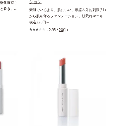
ション
壁化粧持ち
と吹き。肌
素肌でいるより、肌にいい。摩擦＆外的刺激(*1)
イクくずれ
から肌を守るファンデーション。肌荒れやニキビ
トタイプの
があると、ファンデーションを塗っていいか悩む
税込220円～
含む層と美容
もの。とはいえ、素肌のままでは紫外線など外的
（2.95 /
20
件）
く振って混
刺激(*1)をダイレクトに受けやすい状態です。肌
包み込み、
荒れしやすい、ニキビができやすい人こそ、肌負
止成分が
担が少ない低刺激設計のファンデーションで守る
分がうるお
のがベスト。「クリアフル エッセンス カバー フ
さずガード
ァンデーション」は紫外線吸収剤不使用のうえ、
い感が続
敏感肌対象パッチテスト済(*2)、ノンコメドジェ
。*1 ト
ニックテスト済(*3)で、とことん肌のことを考え
配合＝汗や
た設計。さらに美容成分に包まれた水分保持力の
ぐ成分*2
高い粉体や和漢植物由来成分をはじめとした、肌
、加水分解
をいたわる保湿成分をたっぷり配合しました。肌
分【ご使用
にやさしいだけでなく、毛穴や凸凹、赤みをカバ
よく振って
ーして、自然な陶器肌を叶えます。*1 乾燥など
に、顔から
*2 すべての人に皮膚刺激がおきないというわけ
全体に適量
ではありません*3 すべての人にコメド（ニキビ
ュが目安）
のもと）ができないというわけではありません。
でそのまま