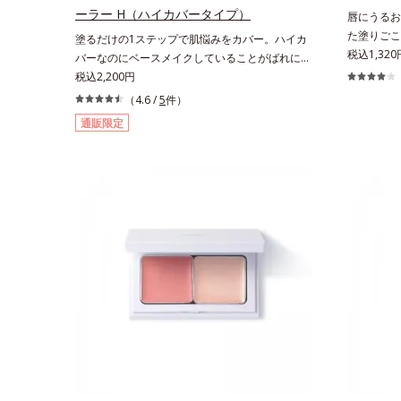
届けながら、光拡散効果で乾燥小ジワや毛穴もカ
ーラー H（ハイカバータイプ）
唇にうるお
バーします。【ラスティング効果】皮脂選択テカ
た塗りごこ
塗るだけの1ステップで肌悩みをカバー。ハイカ
リ防止成分(*5)テカリの主成分を選択的に吸収
らっとした
税込1,320
バーなのにベースメイクしていることがばれにく
し、うるおいはしっかり残すことでカバー力を保
唇にうるお
く、肌印象をあげる。オルビスの肌研究の知見か
税込2,200円
ちます。*1 メイク効果による*2 角層の範囲内*3
用で、「唇
ら、男性の肌色の特長をとらえ、男性の肌だから
（4.6 /
5
件）
スキンプロテクト※複合成分配合＝肌を保護し、
クリームは
こそなじむように設計した、自然な仕上がりとカ
乾燥を防ぐ複合成分 ※ ビルベリー葉エキス、
通販限定
ームに苦手
バー力を両立させたBBクリームです。これ1本で
タベブイアインペチギノサ樹皮エキス*4 グリセ
に。ツヤを
美容液、日焼け止め、コンシーラー、化粧下地、
リルグルコシド（保湿成分）、（ジメチコン／ビ
と導きます
ファンデーション、フェイスパウダーの6つの役
ニルジメチコン）クロスポリマー、ジメチコン
た「MUL
割を担うことができます。2種の保湿成分“モイス
（カバー成分）*5 アクリレーツコポリマー
ヒアルロン
トGT(*)”と“ヒアルロン酸(*)”配合の美容液感触で
を与えます
みずみずしくさらりとのび広がり、スキンケア後
カミツレ花
のようななめらかな仕上がりを実現いたします。
分
様々な肌印象の男性に幅広く使っていただける色
設計を採用しており、明るめ～標準的な肌印象の
方用の01は、普段スキンケアをしっかり行って
いる美容本格派の男性にもおススメです。一方
で、やや暗め～暗めの肌印象の方用の02は、昔
に比べて顔色がさえないと感じる大人の男性に、
マイナス年齢を叶えるアイテムとしておススメで
す。* うるおいを与える保湿成分【ご使用方