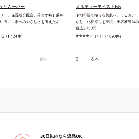
ュリムーバー
メルティーモイストBB
リー、保湿成分配合。落とす時も爪を
下地不要で極うる美肌へ。うるおい・
い方に。爪へのやさしさを考えたネイ
がり・化粧持ちを実現。美容液製法の
ー（除光液）です。アセトンフリー処
リーム。ファンデーションに美容成分
税込2,750円
に6種(*)のネイルケア成分配合。爪を
般的な製法ではなく、美容液にファン
（2.71 /
24
件）
（4.11 /
1090
件）
がら素早くネイルを落とします。* マ
機能をつける逆転の発想から生まれた
レンジ果皮エキス、セイヨウミザクラ
ムです。うるおい粒子を濃密な膜で包
、レモングラス葉／茎エキス、ブドウ
い保湿効果と均一な仕上がり、化粧持
前へ
1
2
次へ
センチフォリアバラ花エキス、カミツ
ました。これ1本で、美容液・日焼け
下地・ファンデーション・コンシーラ
ーの6役をこなすので、スキンケアの
ームを塗るだけでベースメイクまで一
使うほどに肌を美しく整え、長時間キ
す。
30日以内なら返品OK