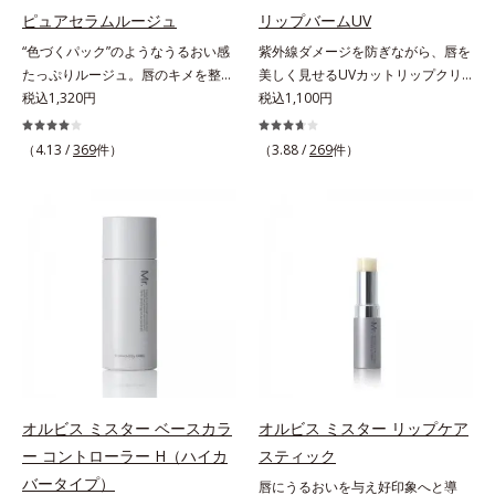
パンテノール配合＝保湿成分
す。むやみに隠すのではなくふわり
ピュアセラムルージュ
リップバームUV
と光を拡散させ、メイク×スキンケ
“色づくパック”のようなうるおい感
紫外線ダメージを防ぎながら、唇を
アのW効果で軽やかな美肌を印象づ
たっぷりルージュ。唇のキメを整え
美しく見せるUVカットリップクリ
けます。紫外線吸収剤フリーなのに
リップの土台をつくり鮮やかな発色
税込1,320円
ーム。UV対策を忘れがちな唇に。
税込1,100円
高SPF値、さらにスキンプロテクト
を叶えます。唇にたっぷりうるおい
紫外線をカットしながら、顔色をパ
複合成分(*3)が、ブルーライト、紫
を与えながら鮮やかに色づく、スキ
ッと明るく見せるUVカットリップ
（4.13 /
369
件）
（3.88 /
269
件）
外線、大気中の微粒子汚れなどの外
ンケア発想の美発色ルージュ(口紅)
です。他の部位より角層が薄くバリ
的ダメージから肌表面をガードしま
です。荒れやすいデリケートな唇の
ア機能が低い唇は、紫外線の影響で
す。【カバー効果】保湿性凹凸カバ
キメを整えて、リップの土台をつく
乾燥を引き起こしがち。そこで
ー複合成分(*4)肌悩みが気になる時
ります。乾燥や凹凸などの唇悩みを
SPF25・PA++のUVカット効果のあ
でも、ただ隠すだけでなく、乾きや
解決(*1)する「リップトリートメン
るリップクリームで、顔だけでなく
すい肌にうるおいを届けながら、光
ト成分(*2)」や、鮮やかな発色で、
唇もしっかりUV対策しましょう。2
拡散効果で乾燥小ジワや毛穴もカバ
均一な質感に整った唇にのせること
種類の保湿成分（加水分解コラーゲ
ーします。【ラスティング効果】皮
でより美しく色づく「クリアカラー
ン、ゲットウ葉エキス）を配合して
脂選択テカリ防止成分(*5)テカリの
成分(*3)」を配合。さらに吐息や飲
いるから、カサつき・くすみ(*)など
主成分を選択的に吸収し、うるおい
み物の水分を取り込んでリップの密
の乾燥悩みも解決＆うるおい長持
はしっかり残すことでカバー力を保
着性を高める「ウォーターゲル成分
ち。通常色は、どんな肌色にも似合
ちます。*1 メイク効果による*2 角
(*4）」で、マスクに色移りもしに
うカラーで、唇を美しく魅せながら
オルビス ミスター ベースカラ
オルビス ミスター リップケア
層の範囲内*3 スキンプロテクト※
くい仕様です。*1 メイク効果によ
ケアします。マスクに色移りしにく
ー コントローラー H（ハイカ
スティック
複合成分配合＝肌を保護し、乾燥を
る *2 シリカ、酸化チタン、トリエ
いので、気兼ねなく使えます。口紅
防ぐ複合成分 ※ ビルベリー葉エ
バータイプ）
唇にうるおいを与え好印象へと導
トキシカプリリルシラン、アルニカ
の下地としてもおすすめです。