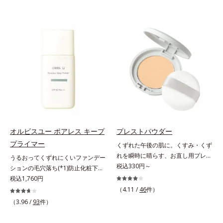
オルビスユー ポアレス キープ
プレストパウダー
プライマー
くずれた午後の肌に。くすみ・くず
れを瞬時に晴らす、お直し用プレス
うるおってくずれにくいファンデー
トパウダー。くすみ・くずれを瞬時
税込330円～
ションの毛穴落ち(*1)防止化粧下
に晴らす、お直し用のプレストパウ
地。ファンデーションの毛穴落ち
税込1,760円
ダーです。朝のメイクから時間が経
(*1)防止化粧下地です。毛穴
（4.11 /
46
件）
った肌は、どんよりくすんだ肌曇り
1/10000サイズのマイクロカバー成
（3.96 /
93
件）
状態。そんな朝と午後の肌状態の違
分(*2)が毛穴をカバー。毛穴をフラ
いに着目しました。乾燥や皮脂分泌
ットに整えてつるんとなめらかに。