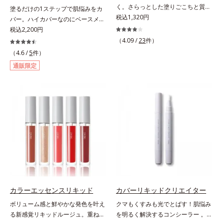
キス、タベブイアインペチギノサ樹
く。さらっとした塗りごこちと質感
塗るだけの1ステップで肌悩みをカ
花エキス＝唇にうるおいを与える効
皮エキス*4 グリセリルグルコシド
で自然で好印象な口元に。さらっと
税込1,320円
バー。ハイカバーなのにベースメイ
果と、凹凸を補正して見せる効果を
（保湿成分）、（ジメチコン／ビニ
した軽やかな塗りごこちでありなが
クしていることがばれにくく、肌印
税込2,200円
併せ持つ成分*3 ダイマージリノー
ルジメチコン）クロスポリマー、ジ
らも、唇にうるおいを与える「モイ
象をあげる。オルビスの肌研究の知
ル酸ダイマージリノレイルビス（ベ
（4.09 /
23
件）
メチコン（カバー成分）*5 アクリ
ストキープ処方」採用で、「唇のか
見から、男性の肌色の特長をとら
ヘニル/イソステアリル/フィトステ
（4.6 /
5
件）
レーツコポリマー
さつきはケアしたいけど、リップク
え、男性の肌だからこそなじむよう
リル）＝均一でムラのない鮮やかな
通販限定
リームはべたつくから苦手」という
に設計した、自然な仕上がりとカバ
発色を叶える成分*4 ラウリルPEG‐
リップクリームに苦手意識を感じる
ー力を両立させたBBクリームで
10トリス（トリメチルシロキシ）シ
方でも使用しやすい設計に。ツヤを
す。これ1本で美容液、日焼け止
リルエチルジメチコン＝水分によっ
抑えた質感で、自然で好印象な口元
め、コンシーラー、化粧下地、ファ
て密着性を向上させ色持ちを叶える
へと導きます。3種の植物性保湿成
ンデーション、フェイスパウダーの
成分
分を組み合わせた「MULTI-３※」
6つの役割を担うことができます。2
を配合。さらに、ミツロウ、ヒアル
種の保湿成分“モイストGT(*)”と“ヒ
ロン酸、コラーゲン配合で、唇にう
アルロン酸(*)”配合の美容液感触で
るおいを与えます。※センブリエキ
みずみずしくさらりとのび広がり、
ス、ビワ葉エキス、カミツレ花エキ
スキンケア後のようななめらかな仕
ス：唇にうるおいを与える保湿成分
上がりを実現いたします。様々な肌
印象の男性に幅広く使っていただけ
カラーエッセンスリキッド
カバーリキッドクリエイター
る色設計を採用しており、明るめ～
ボリューム感と鮮やかな発色を叶え
クマもくすみも光でとばす！肌悩み
標準的な肌印象の方用の01は、普段
る新感覚リキッドルージュ。重ねる
を明るく解決するコンシーラー 。
スキンケアをしっかり行っている美