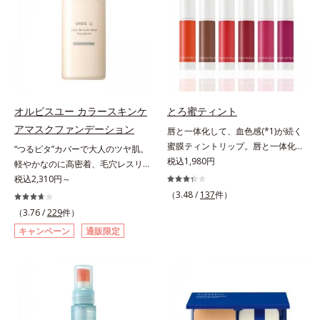
のないなめらかな肌に整えるパウダ
ちり・ホコリ、紫外線などの外的刺
ー・自然な血色感をプラスする(*1)
激から肌をガードします。スキンケ
パウダー）を配合。さらに体温でと
ア後にこれひとつでライトメイク効
ろける保湿成分で粉体をコーティン
果。クレンジング不要で、紫外線吸
グ、スフレ状にする製法と美容液成
収剤やグリセリン、パラベンもフリ
分(*2)により、重ねてもふんわり軽
ー処方。肌を休ませたい日、リモー
やかに密着してうるおいが続きま
トワークの時、近所へちょこっとお
す。粉浮きや厚塗り感の少ない、リ
出かけする時など、しっかりメイク
オルビスユー カラースキンケ
とろ蜜ティント
キッド派にもおすすめのパウダーフ
は負担に感じる日におすすめです。
アマスクファンデーション
唇と一体化して、血色感(*1)が続く
ァンデーションです。*1 メイク効
蜜膜ティントリップ。唇と一体化し
“つるピタ”カバーで大人のツヤ肌。
果による *2 保湿成分
て色落ちしにくいティント処方とう
税込1,980円
軽やかなのに高密着、毛穴レスリキ
るおいを両立した、ティントリップ
ッドファンデ。みずみずしく、とけ
税込2,310円～
です。色が長時間唇に密着するオイ
込むように密着カバー毛穴レスでな
（3.48 /
137
件）
ル(*2)配合だから色落ちしにくく、
めらかな質感美へ導く、リキッドフ
（3.76 /
229
件）
果物の蜜を凝縮したような(*3)みず
ァンデーション「カバーはしたいけ
キャンペーン
通販限定
みずしい発色が続きます。また色素
ど厚塗り感はイヤ」「素肌がもとも
による唇の乾燥を防ぐため、一部の
とキレイな人だと思われたい」そん
色素に特殊コーティング処理(*4)を
なお客様の声から誕生した、軽やか
施し、さらに3種のうるおい・保護
なのにピタッと密着し、肌悩み
成分(*5)も配合。しっとり感をキー
を“つるん”と隠すリキッドファンデ
プし、ぷるんとした唇に。さっとひ
ーションです。年齢とともに増えて