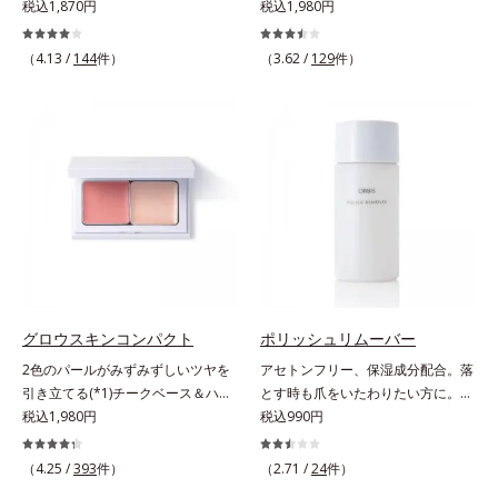
ほど、鮮やかにボリューミーに。1
税込1,870円
クマやくすみ(*)、年齢肌の抱えるお
税込1,980円
容本格派の男性にもおススメです。
本で美しい仕上がりを叶えるリキッ
悩みを、光で飛ばしてカバーするコ
一方で、やや暗め～暗めの肌印象の
ドルージュです。唇の凹凸を均一に
ンシーラーです。黄ぐすみをカバー
方用の02は、昔に比べて顔色がさえ
（4.13 /
144
件）
（3.62 /
129
件）
カバーしツヤを与える「リッププラ
する赤色の粉体を配合した「光コン
ないと感じる大人の男性に、マイナ
ンピング成分(*)」と、乾燥をケアす
トロールパウダー」配合。光を拡散
ス年齢を叶えるアイテムとしておス
る「モイストラスティング処方」、
してアラを見せず、自然に肌悩みを
スメです。* うるおいを与える保湿
唇への密着感を高め色持ちを叶える
カバーします。筆タイプのやわらか
成分【ご使用方法】・スキンケアの
「カラーウェアリング処方」で、う
なテクスチャーのリキッドコンシー
後、適量（直径1cm程度の粒）をと
るおいのあるふっくらとした唇とつ
ラーでのびがよく、凹凸のある目元
り、顔全体に少量ずつムラなくのば
けたての鮮やかな発色を両立しま
や口元、シミやくすみの気になる頬
します。・オルビス ミスター ベー
す。マスクオフの瞬間も、ハッと目
にもピタッと密着。薄づきなのにカ
スカラー コントローラー ハイカバ
を惹く唇に。* シリカ、水添ポリイ
バー力が高く、幅広く活躍します。
ータイプはクレンジングによる洗顔
ソブテン、ヒアルロン酸Na、パル
くすみに働きかける成分に2種のヒ
が必要です。※衣服につかないよう
ミチン酸エチルヘキシル、ジメチル
アルロン酸を配合した肌にやさしい
にご注意ください。衣服に色がつい
シリル化シリカ、BG、ペンチレン
処方で、うるおうハリ肌へと整えま
グロウスキンコンパクト
ポリッシュリムーバー
た場合は、すぐに洗剤で丁寧に洗っ
グリコール
す。* 乾燥による
てください。
2色のパールがみずみずしいツヤを
アセトンフリー、保湿成分配合。落
引き立てる(*1)チークベース＆ハイ
とす時も爪をいたわりたい方に。爪
ライト。ベースメイクの仕上げに重
税込1,980円
へのやさしさを考えたネイルリムー
税込990円
ねれば、みずみずしいツヤが表情を
バー（除光液）です。アセトンフリ
一段と魅力的に引き立てる、チーク
ー処方で、さらに6種(*)のネイルケ
（4.25 /
393
件）
（2.71 /
24
件）
ベース＆ハイライトです。チークベ
ア成分配合。爪をいたわりながら素