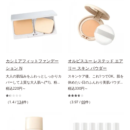
でくずれて毛穴に落ちたファンデー
ファンデが毛穴に落ちる隙をつくら
ションのすき間にフィットし、凹凸
ず、メイクのりがUPします。水分
や毛穴をフラットに整えます。また
と皮脂のバランスを整え、乾燥＆ベ
お直しと同時にうるおいを補給。さ
タつきレスに。さらに毛穴周りの肌
らに余分な皮脂を吸着して、水分と
にうるおいを与え、キュッと引き締
皮脂のバランスをコントロールし、
め＆ハリ感をUPさせます。また皮
メイクがくずれにくい肌へ。“立て
脂を感知するとギュッと固まる膜を
直す”ことにこだわった設計で、メ
採用。ファンデーションのくずれや
イクがくずれた肌にすんなりなじ
毛穴落ちを防ぎ、キレイが長持ちし
み、ポンポンするだけでキレイが復
ます。軽やかにのびるリキッドが肌
カシミアフィットファンデー
オルビスユー レステッド エア
活します。リキッド、クッション、
にほわっとべールをかけて、肌キメ
ション N
リー スキン パウダー
パウダー、どんなファンデーション
がふっくら整うかのよう(*3)。つっ
大人の肌悩みをふわっとしっかりカ
スキンケア後、これ1つでOK。肌を
の上に重ねてもOK。携帯に便利な
ぱらないここちよい密着感で、さま
バーして上質な大人肌へ(*1)。粉感
休めたい日のふんわり美肌パウダ
コンパクトタイプです。
ざまなタイプのファンデと併用でき
レスファンデーション。大人の肌悩
税込220円～
ー。ふんわり美肌が叶う、うるおい
税込330円～
ます。毛穴が気になる箇所への部分
みをふわっとしっかりカバーして、
パウダーです。3色の光を操るパウ
使いもOK。*1 ファンデーションが
上質な肌(*1)を演出するパウダーフ
ダーがツヤと透明感を演出。ソフト
くずれて毛穴に落ちること*2 酸化
（1.4 /
134
件）
（3.97 /
69
件）
ァンデーションです。毛穴もシミも
フォーカス効果で肌のアラや影をぼ
チタン配合＝カバー力向上成分*3
くすみも“光”で飛ばし、なめらかに
かし、毛穴やくすみもサラッとカバ
メイク効果による
仕上げる3種のパウダー（高いカバ
ー。ふんわり軽いつけごこちながら
ー力と艶を実現するパウダー・ムラ
美肌質感を叶えます。さらに花粉や