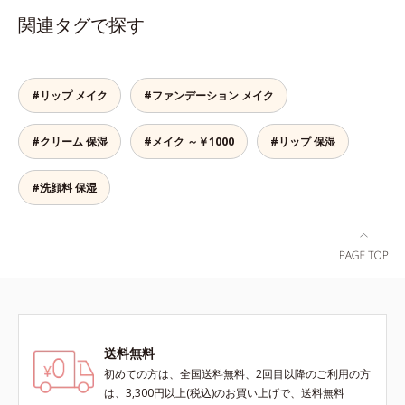
これ1本で、美容液・日焼け止め・
ーエキスなどの保湿成分を含む美容
関連タグで探す
化粧下地・ファンデーション・コン
液成分を87％配合。大気汚染物質バ
シーラー・パウダーの6役をこなす
リア成分(*)もプラスして、乾燥やダ
ので、スキンケアの後はBBクリー
メージから肌を守ります。くすみが
ムを塗るだけでベースメイクまで一
ちな大人の肌を、血色感のある肌に
#リップ メイク
#ファンデーション メイク
気に完成。使うほどに肌を美しく整
補整する、ピンクベージュカラーで
え、長時間キープします。
す。※オルビスのすべてのファンデ
#クリーム 保湿
#メイク ～￥1000
#リップ 保湿
ーションの下地としてご使用いただ
けます。* ホウケイ酸(Ca、Na)、酸
化銀
#洗顔料 保湿
送料無料
初めての方は、全国送料無料、2回目以降のご利用の方
は、3,300円以上(税込)のお買い上げで、送料無料