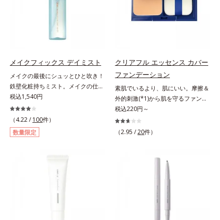
と塗りするだけで、くすみやすい大
いくお悩みを自然に隠しつつも、ま
人の肌に血色感を与え、唇を自然に
るで“素肌美人”に見える仕上がりを
美しく彩る色設計です。*1 メイク
叶えるのは、微細で均一なカバー粉
効果による*2 水添ポリイソブテン
体(*1)が大きさの異なる毛穴にも隙
*3 色みのこと*4 トリエトキシカプ
なくフィットするから。粉体の表面
リリルシラン配合＝保湿成分*5 ス
にダマ防止の特殊コーティングを施
メイクフィックス デイミスト
クリアフル エッセンス カバー
クワラン、ヒアルロン酸Na、加水
すことで、カバー粉体は薄く・均一
ファンデーション
メイクの最後にシュッとひと吹き！
分解コラーゲン
に凹凸へフィット。毛穴や色ムラを
鉄壁化粧持ちミスト。メイクの仕上
素肌でいるより、肌にいい。摩擦＆
カバーしながら自然な仕上がりを叶
げにシュッとひと吹き。肌とメイク
税込1,540円
外的刺激(*1)から肌を守るファンデ
えます。また、ファンデーションを
の密着感をピタッと高め、メイクく
ーション。肌荒れやニキビがある
税込220円～
つけている間に保湿成分が肌へ浸透
ずれを防ぎ、化粧持ちをアップさせ
と、ファンデーションを塗っていい
(*2)するスキンコンディショニング
（4.22 /
100
件）
るミストタイプの化粧水です。くず
か悩むもの。とはいえ、素肌のまま
セラム設計(*3)を採用。肌に触れた
（2.95 /
20
件）
数量限定
れ防止成分(*1)を含む層と美容成分
では紫外線など外的刺激(*1)をダイ
瞬間、保湿成分が浸透しうるおいを
(*2)を含む水層の2層タイプ。よく
レクトに受けやすい状態です。肌荒
与えます。キメを整え、磨かれたよ
振って混ぜると、美容成分がくずれ
れしやすい、ニキビができやすい人
うな透明感とツヤを生み出すこと
防止成分を包み込み、メイクの上に
こそ、肌負担が少ない低刺激設計の
で、“つるん”とした光のヴェールを
ピタッと密着。くずれ防止成分が
ファンデーションで守るのがベス
まとったような仕上がりに。*1 ス
汗・水・皮脂をはじきながら、美容
ト。「クリアフル エッセンス カバ
キンフィットカラー成分（酸化チタ
成分がうるおいをキープ。Wの機能
ー ファンデーション」は紫外線吸
ン、酸化鉄、ステアロイルグルタミ
でメイクをくずさずガードします。
収剤不使用のうえ、敏感肌対象パッ
ン酸2Na）配合＝自然な仕上がりで