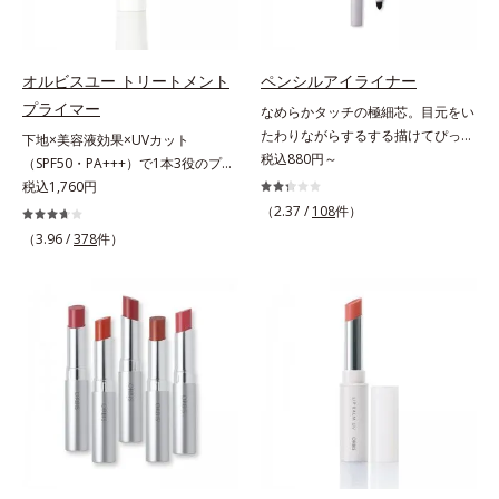
さらに保湿成分配合でうるおい感が
チテスト済(*2)、ノンコメドジェニ
肌悩みをカバーする粉体*2 角層ま
続き、エアコンなどによる乾燥も防
ックテスト済(*3)で、とことん肌の
で*3 肌のキメを整え、粉体を密着
ぎます。*1 トリメチルシロキシケ
ことを考えた設計。さらに美容成分
させる設計のこと
イ酸、ジメチコン配合＝汗や水、皮
に包まれた水分保持力の高い粉体や
オルビスユー トリートメント
ペンシルアイライナー
脂をはじき、メイクくずれを防ぐ成
和漢植物由来成分をはじめとした、
プライマー
なめらかタッチの極細芯。目元をい
分*2 オリーブ葉エキス、ゴレンシ
肌をいたわる保湿成分をたっぷり配
たわりながらするする描けてぴった
下地×美容液効果×UVカット
葉エキス、加水分解ヒアルロン酸、
合しました。肌にやさしいだけでな
り密着。するする描けてぴったり密
税込880円～
（SPF50・PA+++）で1本3役のプラ
異性化糖配合＝保湿成分【ご使用方
く、毛穴や凸凹、赤みをカバーし
着。なめらかタッチの極細芯アイラ
イマー。凹凸をつるんとなめらかに
税込1,760円
法】2層タイプなので、必ず容器を
て、自然な陶器肌を叶えます。*1
イナーです。繊細な目のキワにも優
(*1)整え、化粧ノリUPの高機能化粧
よく振ってからお使いください。メ
（2.37 /
108
件）
乾燥など*2 すべての人に皮膚刺激
しいタッチでするっと描けて、どん
下地。“塗るたび高まる、素肌の美
イクの仕上げに、顔から20cm程度
（3.96 /
378
件）
がおきないというわけではありませ
なラインも自由自在。難しいテクニ
しさ” 肌本来の美しさを引き出す
離し、目と口を閉じて、顔全体に適
ん*3 すべての人にコメド（ニキビ
ックなしで、目元に自然な陰影をプ
『オルビスユー』発想で、乾燥によ
量吹きかけてください。（5～6プッ
のもと）ができないというわけでは
ラスできます。アイラインを描いた
る小ジワをカバーしてハリ肌に整え
シュが目安）ミストを塗布後、肌に
ありません。
後に、後ろに付いているチップでま
る高機能化粧下地毛穴や小ジワの凹
触れずに乾くまでそのままお待ちく
つ毛の間を埋めるようにぼかせば、
凸をつるんとなめらかに(*1)。スキ
ださい。
ぱっちりと際立つナチュラルな目元
ンケア発想の化粧下地です。保湿成
が完成します。汗や涙、皮脂にも強
分が肌全層(*2)に働きかけて、肌の
く、美しい仕上がりを長時間キー
うるおいをグンとアップ＆リッチな
プ。目元ケア成分(*)で目元の負担も
クリームのようにぴたっと密着。乾
軽減します。※中身を取り替えられ
燥による小ジワを目立たなく(*1)
るリフィルをご用意しています。*
し、つるんとしたハリ肌に仕上げま