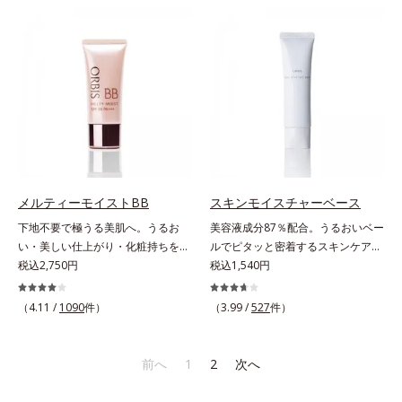
ースには血色感を再現するレッドパ
早くネイルを落とします。* マンダ
ール、ハイライトには骨格や顔立ち
リンオレンジ果皮エキス、セイヨウ
に合わせて立体感を強調するグリー
ミザクラ果実エキス、レモングラス
ンパール。補色にあたる2色のパー
葉／茎エキス、ブドウ葉エキス、セ
ルがお互いの鮮やかさを強調。絶妙
ンチフォリアバラ花エキス、カミツ
なコントラストでいきいきとした血
レ花エキス
色感を再現しながら、みずみずしい
ツヤを演出します。さらにどのファ
ンデーションにもすっと溶け込む、
シンクロアタッチメント成分(*2)も
配合。パウダー、リキッド、どのタ
メルティーモイストBB
スキンモイスチャーベース
イプのファンデーションとも相性抜
下地不要で極うる美肌へ。うるお
美容液成分87％配合。うるおいベー
群で、ヨレたりせず、きれいに仕上
い・美しい仕上がり・化粧持ちを実
ルでピタッと密着するスキンケア発
がります。*1 メイク効果による*2
現。美容液製法の極上BBクリー
税込2,750円
想のメイク下地。化粧ノリ＆もち
税込1,540円
ジメチコン
ム。ファンデーションに美容成分を
UP！ファンデーションの仕上がり
加える一般的な製法ではなく、美容
を格上げする、スキンケア発想の化
（4.11 /
1090
件）
（3.99 /
527
件）
液にファンデーション機能をつける
粧下地です。うるおいベールがファ
逆転の発想から生まれたBBクリー
ンデーションの粉体をぴたっと“均
ムです。うるおい粒子を濃密な膜で
一に密着”させることで、仕上がり
前へ
1
2
次へ
包み込み、高い保湿効果と均一な仕
の美しさと化粧もちが格段にUP。
上がり、化粧持ちを実現しました。
さらにヒアルロン酸、ローヤルゼリ