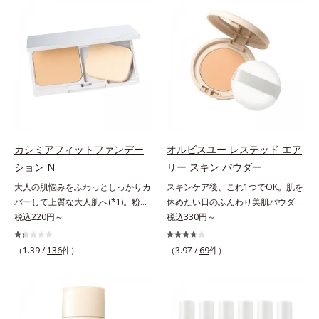
でくずれて毛穴に落ちたファンデー
ファンデが毛穴に落ちる隙をつくら
ションのすき間にフィットし、凹凸
ず、メイクのりがUPします。水分
や毛穴をフラットに整えます。また
と皮脂のバランスを整え、乾燥＆ベ
お直しと同時にうるおいを補給。さ
タつきレスに。さらに毛穴周りの肌
らに余分な皮脂を吸着して、水分と
にうるおいを与え、キュッと引き締
皮脂のバランスをコントロールし、
め＆ハリ感をUPさせます。また皮
メイクがくずれにくい肌へ。“立て
脂を感知するとギュッと固まる膜を
直す”ことにこだわった設計で、メ
採用。ファンデーションのくずれや
イクがくずれた肌にすんなりなじ
毛穴落ちを防ぎ、キレイが長持ちし
み、ポンポンするだけでキレイが復
ます。軽やかにのびるリキッドが肌
カシミアフィットファンデー
オルビスユー レステッド エア
活します。リキッド、クッション、
にほわっとべールをかけて、肌キメ
ション N
リー スキン パウダー
パウダー、どんなファンデーション
がふっくら整うかのよう(*3)。つっ
大人の肌悩みをふわっとしっかりカ
スキンケア後、これ1つでOK。肌を
の上に重ねてもOK。携帯に便利な
ぱらないここちよい密着感で、さま
バーして上質な大人肌へ(*1)。粉感
休めたい日のふんわり美肌パウダ
コンパクトタイプです。
ざまなタイプのファンデと併用でき
レスファンデーション。大人の肌悩
税込220円～
ー。ふんわり美肌が叶う、うるおい
税込330円～
ます。毛穴が気になる箇所への部分
みをふわっとしっかりカバーして、
パウダーです。3色の光を操るパウ
使いもOK。*1 ファンデーションが
上質な肌(*1)を演出するパウダーフ
ダーがツヤと透明感を演出。ソフト
くずれて毛穴に落ちること*2 酸化
（1.39 /
136
件）
（3.97 /
69
件）
ァンデーションです。毛穴もシミも
フォーカス効果で肌のアラや影をぼ
チタン配合＝カバー力向上成分*3
くすみも“光”で飛ばし、なめらかに
かし、毛穴やくすみもサラッとカバ
メイク効果による
仕上げる3種のパウダー（高いカバ
ー。ふんわり軽いつけごこちながら
ー力と艶を実現するパウダー・ムラ
美肌質感を叶えます。さらに花粉や