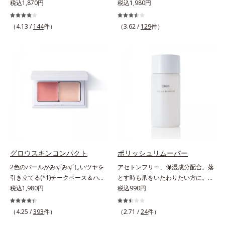
ほど、鮮やかにボリューミーに。1
税込1,870円
クマやくすみ(*)、年齢肌の抱えるお
税込1,980円
容本格派の男性にもおススメです。
本で美しい仕上がりを叶えるリキッ
悩みを、光で飛ばしてカバーするコ
一方で、やや暗め～暗めの肌印象の
ドルージュです。唇の凹凸を均一に
ンシーラーです。黄ぐすみをカバー
方用の02は、昔に比べて顔色がさえ
（4.13 /
144
件）
（3.62 /
129
件）
カバーしツヤを与える「リッププラ
する赤色の粉体を配合した「光コン
ないと感じる大人の男性に、マイナ
ンピング成分(*)」と、乾燥をケアす
トロールパウダー」配合。光を拡散
ス年齢を叶えるアイテムとしておス
る「モイストラスティング処方」、
してアラを見せず、自然に肌悩みを
スメです。* うるおいを与える保湿
唇への密着感を高め色持ちを叶える
カバーします。筆タイプのやわらか
成分【ご使用方法】・スキンケアの
「カラーウェアリング処方」で、う
なテクスチャーのリキッドコンシー
後、適量（直径1cm程度の粒）をと
るおいのあるふっくらとした唇とつ
ラーでのびがよく、凹凸のある目元
り、顔全体に少量ずつムラなくのば
けたての鮮やかな発色を両立しま
や口元、シミやくすみの気になる頬
します。・オルビス ミスター ベー
す。マスクオフの瞬間も、ハッと目
にもピタッと密着。薄づきなのにカ
スカラー コントローラー ハイカバ
を惹く唇に。* シリカ、水添ポリイ
バー力が高く、幅広く活躍します。
ータイプはクレンジングによる洗顔
ソブテン、ヒアルロン酸Na、パル
くすみに働きかける成分に2種のヒ
が必要です。※衣服につかないよう
ミチン酸エチルヘキシル、ジメチル
アルロン酸を配合した肌にやさしい
にご注意ください。衣服に色がつい
シリル化シリカ、BG、ペンチレン
処方で、うるおうハリ肌へと整えま
グロウスキンコンパクト
ポリッシュリムーバー
た場合は、すぐに洗剤で丁寧に洗っ
グリコール
す。* 乾燥による
てください。
2色のパールがみずみずしいツヤを
アセトンフリー、保湿成分配合。落
引き立てる(*1)チークベース＆ハイ
とす時も爪をいたわりたい方に。爪
ライト。ベースメイクの仕上げに重
税込1,980円
へのやさしさを考えたネイルリムー
税込990円
ねれば、みずみずしいツヤが表情を
バー（除光液）です。アセトンフリ
一段と魅力的に引き立てる、チーク
ー処方で、さらに6種(*)のネイルケ
（4.25 /
393
件）
（2.71 /
24
件）
ベース＆ハイライトです。チークベ
ア成分配合。爪をいたわりながら素