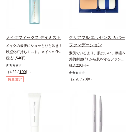
と塗りするだけで、くすみやすい大
いくお悩みを自然に隠しつつも、ま
人の肌に血色感を与え、唇を自然に
るで“素肌美人”に見える仕上がりを
美しく彩る色設計です。*1 メイク
叶えるのは、微細で均一なカバー粉
効果による*2 水添ポリイソブテン
体(*1)が大きさの異なる毛穴にも隙
*3 色みのこと*4 トリエトキシカプ
なくフィットするから。粉体の表面
リリルシラン配合＝保湿成分*5 ス
にダマ防止の特殊コーティングを施
メイクフィックス デイミスト
クリアフル エッセンス カバー
クワラン、ヒアルロン酸Na、加水
すことで、カバー粉体は薄く・均一
ファンデーション
メイクの最後にシュッとひと吹き！
分解コラーゲン
に凹凸へフィット。毛穴や色ムラを
鉄壁化粧持ちミスト。メイクの仕上
素肌でいるより、肌にいい。摩擦＆
カバーしながら自然な仕上がりを叶
げにシュッとひと吹き。肌とメイク
税込1,540円
外的刺激(*1)から肌を守るファンデ
えます。また、ファンデーションを
の密着感をピタッと高め、メイクく
ーション。肌荒れやニキビがある
税込220円～
つけている間に保湿成分が肌へ浸透
ずれを防ぎ、化粧持ちをアップさせ
と、ファンデーションを塗っていい
(*2)するスキンコンディショニング
（4.22 /
100
件）
るミストタイプの化粧水です。くず
か悩むもの。とはいえ、素肌のまま
セラム設計(*3)を採用。肌に触れた
（2.95 /
20
件）
数量限定
れ防止成分(*1)を含む層と美容成分
では紫外線など外的刺激(*1)をダイ
瞬間、保湿成分が浸透しうるおいを
(*2)を含む水層の2層タイプ。よく
レクトに受けやすい状態です。肌荒
与えます。キメを整え、磨かれたよ
振って混ぜると、美容成分がくずれ
れしやすい、ニキビができやすい人
うな透明感とツヤを生み出すこと
防止成分を包み込み、メイクの上に
こそ、肌負担が少ない低刺激設計の
で、“つるん”とした光のヴェールを
ピタッと密着。くずれ防止成分が
ファンデーションで守るのがベス
まとったような仕上がりに。*1 ス
汗・水・皮脂をはじきながら、美容
ト。「クリアフル エッセンス カバ
キンフィットカラー成分（酸化チタ
成分がうるおいをキープ。Wの機能
ー ファンデーション」は紫外線吸
ン、酸化鉄、ステアロイルグルタミ
でメイクをくずさずガードします。
収剤不使用のうえ、敏感肌対象パッ
ン酸2Na）配合＝自然な仕上がりで