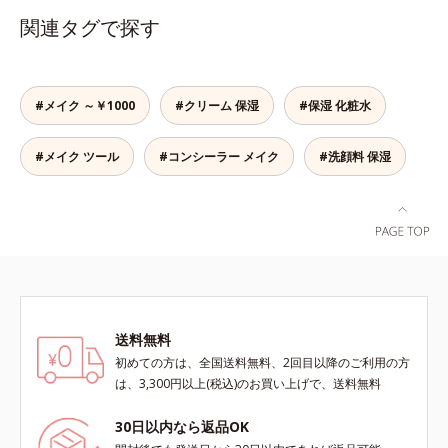
これ1本で、美容液・日焼け止め・
ーエキスなどの保湿成分を含む美容
関連タグで探す
化粧下地・ファンデーション・コン
液成分を87％配合。大気汚染物質バ
シーラー・パウダーの6役をこなす
リア成分(*)もプラスして、乾燥やダ
ので、スキンケアの後はBBクリー
メージから肌を守ります。くすみが
ムを塗るだけでベースメイクまで一
ちな大人の肌を、血色感のある肌に
#メイク ～￥1000
#クリーム 保湿
#保湿 化粧水
気に完成。使うほどに肌を美しく整
補整する、ピンクベージュカラーで
え、長時間キープします。
す。※オルビスのすべてのファンデ
#メイク ツール
#コンシーラー メイク
#洗顔料 保湿
ーションの下地としてご使用いただ
けます。* ホウケイ酸(Ca、Na)、酸
化銀
送料無料
初めての方は、全国送料無料、2回目以降のご利用の方
は、3,300円以上(税込)のお買い上げで、送料無料
30日以内なら返品OK