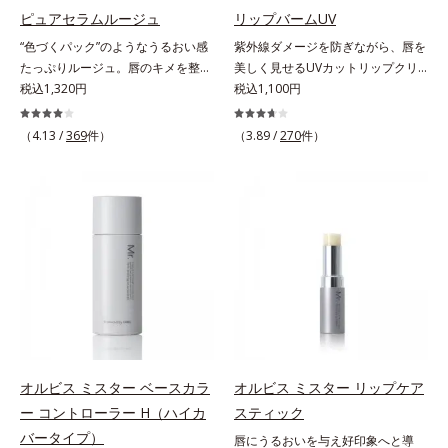
パンテノール配合＝保湿成分
す。むやみに隠すのではなくふわり
ピュアセラムルージュ
リップバームUV
と光を拡散させ、メイク×スキンケ
“色づくパック”のようなうるおい感
紫外線ダメージを防ぎながら、唇を
アのW効果で軽やかな美肌を印象づ
たっぷりルージュ。唇のキメを整え
美しく見せるUVカットリップクリ
けます。紫外線吸収剤フリーなのに
リップの土台をつくり鮮やかな発色
税込1,320円
ーム。UV対策を忘れがちな唇に。
税込1,100円
高SPF値、さらにスキンプロテクト
を叶えます。唇にたっぷりうるおい
紫外線をカットしながら、顔色をパ
複合成分(*3)が、ブルーライト、紫
を与えながら鮮やかに色づく、スキ
ッと明るく見せるUVカットリップ
（4.13 /
369
件）
（3.89 /
270
件）
外線、大気中の微粒子汚れなどの外
ンケア発想の美発色ルージュ(口紅)
です。他の部位より角層が薄くバリ
的ダメージから肌表面をガードしま
です。荒れやすいデリケートな唇の
ア機能が低い唇は、紫外線の影響で
す。【カバー効果】保湿性凹凸カバ
キメを整えて、リップの土台をつく
乾燥を引き起こしがち。そこで
ー複合成分(*4)肌悩みが気になる時
ります。乾燥や凹凸などの唇悩みを
SPF25・PA++のUVカット効果のあ
でも、ただ隠すだけでなく、乾きや
解決(*1)する「リップトリートメン
るリップクリームで、顔だけでなく
すい肌にうるおいを届けながら、光
ト成分(*2)」や、鮮やかな発色で、
唇もしっかりUV対策しましょう。2
拡散効果で乾燥小ジワや毛穴もカバ
均一な質感に整った唇にのせること
種類の保湿成分（加水分解コラーゲ
ーします。【ラスティング効果】皮
でより美しく色づく「クリアカラー
ン、ゲットウ葉エキス）を配合して
脂選択テカリ防止成分(*5)テカリの
成分(*3)」を配合。さらに吐息や飲
いるから、カサつき・くすみ(*)など
主成分を選択的に吸収し、うるおい
み物の水分を取り込んでリップの密
の乾燥悩みも解決＆うるおい長持
はしっかり残すことでカバー力を保
着性を高める「ウォーターゲル成分
ち。通常色は、どんな肌色にも似合
ちます。*1 メイク効果による*2 角
(*4）」で、マスクに色移りもしに
うカラーで、唇を美しく魅せながら
オルビス ミスター ベースカラ
オルビス ミスター リップケア
層の範囲内*3 スキンプロテクト※
くい仕様です。*1 メイク効果によ
ケアします。マスクに色移りしにく
ー コントローラー H（ハイカ
スティック
複合成分配合＝肌を保護し、乾燥を
る *2 シリカ、酸化チタン、トリエ
いので、気兼ねなく使えます。口紅
防ぐ複合成分 ※ ビルベリー葉エ
バータイプ）
唇にうるおいを与え好印象へと導
トキシカプリリルシラン、アルニカ
の下地としてもおすすめです。