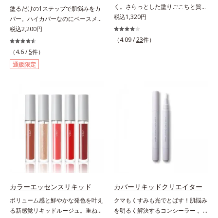
キス、タベブイアインペチギノサ樹
く。さらっとした塗りごこちと質感
塗るだけの1ステップで肌悩みをカ
花エキス＝唇にうるおいを与える効
皮エキス*4 グリセリルグルコシド
で自然で好印象な口元に。さらっと
税込1,320円
バー。ハイカバーなのにベースメイ
果と、凹凸を補正して見せる効果を
（保湿成分）、（ジメチコン／ビニ
した軽やかな塗りごこちでありなが
クしていることがばれにくく、肌印
税込2,200円
併せ持つ成分*3 ダイマージリノー
ルジメチコン）クロスポリマー、ジ
らも、唇にうるおいを与える「モイ
象をあげる。オルビスの肌研究の知
ル酸ダイマージリノレイルビス（ベ
（4.09 /
23
件）
メチコン（カバー成分）*5 アクリ
ストキープ処方」採用で、「唇のか
見から、男性の肌色の特長をとら
ヘニル/イソステアリル/フィトステ
（4.6 /
5
件）
レーツコポリマー
さつきはケアしたいけど、リップク
え、男性の肌だからこそなじむよう
リル）＝均一でムラのない鮮やかな
通販限定
リームはべたつくから苦手」という
に設計した、自然な仕上がりとカバ
発色を叶える成分*4 ラウリルPEG‐
リップクリームに苦手意識を感じる
ー力を両立させたBBクリームで
10トリス（トリメチルシロキシ）シ
方でも使用しやすい設計に。ツヤを
す。これ1本で美容液、日焼け止
リルエチルジメチコン＝水分によっ
抑えた質感で、自然で好印象な口元
め、コンシーラー、化粧下地、ファ
て密着性を向上させ色持ちを叶える
へと導きます。3種の植物性保湿成
ンデーション、フェイスパウダーの
成分
分を組み合わせた「MULTI-３※」
6つの役割を担うことができます。2
を配合。さらに、ミツロウ、ヒアル
種の保湿成分“モイストGT(*)”と“ヒ
ロン酸、コラーゲン配合で、唇にう
アルロン酸(*)”配合の美容液感触で
るおいを与えます。※センブリエキ
みずみずしくさらりとのび広がり、
ス、ビワ葉エキス、カミツレ花エキ
スキンケア後のようななめらかな仕
ス：唇にうるおいを与える保湿成分
上がりを実現いたします。様々な肌
印象の男性に幅広く使っていただけ
カラーエッセンスリキッド
カバーリキッドクリエイター
る色設計を採用しており、明るめ～
ボリューム感と鮮やかな発色を叶え
クマもくすみも光でとばす！肌悩み
標準的な肌印象の方用の01は、普段
る新感覚リキッドルージュ。重ねる
を明るく解決するコンシーラー 。
スキンケアをしっかり行っている美