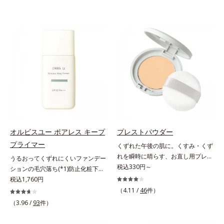
オルビスユー ポアレス キープ
プレストパウダー
プライマー
くずれた午後の肌に。くすみ・くず
れを瞬時に晴らす、お直し用プレス
うるおってくずれにくいファンデー
トパウダー。くすみ・くずれを瞬時
税込330円～
ションの毛穴落ち(*1)防止化粧下
に晴らす、お直し用のプレストパウ
地。ファンデーションの毛穴落ち
税込1,760円
ダーです。朝のメイクから時間が経
(*1)防止化粧下地です。毛穴
（4.11 /
46
件）
った肌は、どんよりくすんだ肌曇り
1/10000サイズのマイクロカバー成
（3.96 /
93
件）
状態。そんな朝と午後の肌状態の違
分(*2)が毛穴をカバー。毛穴をフラ
いに着目しました。乾燥や皮脂分泌
ットに整えてつるんとなめらかに。