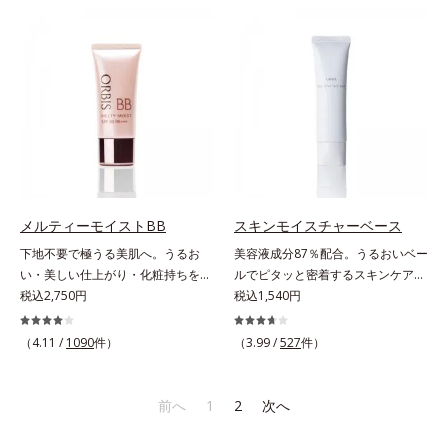
ースには血色感を再現するレッドパ
早くネイルを落とします。* マンダ
ール、ハイライトには骨格や顔立ち
リンオレンジ果皮エキス、セイヨウ
に合わせて立体感を強調するグリー
ミザクラ果実エキス、レモングラス
ンパール。補色にあたる2色のパー
葉／茎エキス、ブドウ葉エキス、セ
ルがお互いの鮮やかさを強調。絶妙
ンチフォリアバラ花エキス、カミツ
なコントラストでいきいきとした血
レ花エキス
色感を再現しながら、みずみずしい
ツヤを演出します。さらにどのファ
ンデーションにもすっと溶け込む、
シンクロアタッチメント成分(*2)も
配合。パウダー、リキッド、どのタ
メルティーモイストBB
スキンモイスチャーベース
イプのファンデーションとも相性抜
下地不要で極うる美肌へ。うるお
美容液成分87％配合。うるおいベー
群で、ヨレたりせず、きれいに仕上
い・美しい仕上がり・化粧持ちを実
ルでピタッと密着するスキンケア発
がります。*1 メイク効果による*2
現。美容液製法の極上BBクリー
税込2,750円
想のメイク下地。化粧ノリ＆もち
税込1,540円
ジメチコン
ム。ファンデーションに美容成分を
UP！ファンデーションの仕上がり
加える一般的な製法ではなく、美容
を格上げする、スキンケア発想の化
（4.11 /
1090
件）
（3.99 /
527
件）
液にファンデーション機能をつける
粧下地です。うるおいベールがファ
逆転の発想から生まれたBBクリー
ンデーションの粉体をぴたっと“均
ムです。うるおい粒子を濃密な膜で
一に密着”させることで、仕上がり
前へ
1
2
次へ
包み込み、高い保湿効果と均一な仕
の美しさと化粧もちが格段にUP。
上がり、化粧持ちを実現しました。
さらにヒアルロン酸、ローヤルゼリ