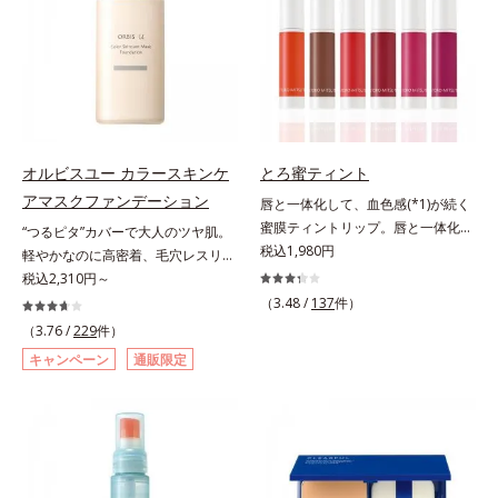
のないなめらかな肌に整えるパウダ
ちり・ホコリ、紫外線などの外的刺
ー・自然な血色感をプラスする(*1)
激から肌をガードします。スキンケ
パウダー）を配合。さらに体温でと
ア後にこれひとつでライトメイク効
ろける保湿成分で粉体をコーティン
果。クレンジング不要で、紫外線吸
グ、スフレ状にする製法と美容液成
収剤やグリセリン、パラベンもフリ
分(*2)により、重ねてもふんわり軽
ー処方。肌を休ませたい日、リモー
やかに密着してうるおいが続きま
トワークの時、近所へちょこっとお
す。粉浮きや厚塗り感の少ない、リ
出かけする時など、しっかりメイク
オルビスユー カラースキンケ
とろ蜜ティント
キッド派にもおすすめのパウダーフ
は負担に感じる日におすすめです。
アマスクファンデーション
唇と一体化して、血色感(*1)が続く
ァンデーションです。*1 メイク効
蜜膜ティントリップ。唇と一体化し
“つるピタ”カバーで大人のツヤ肌。
果による *2 保湿成分
て色落ちしにくいティント処方とう
税込1,980円
軽やかなのに高密着、毛穴レスリキ
るおいを両立した、ティントリップ
ッドファンデ。みずみずしく、とけ
税込2,310円～
です。色が長時間唇に密着するオイ
込むように密着カバー毛穴レスでな
（3.48 /
137
件）
ル(*2)配合だから色落ちしにくく、
めらかな質感美へ導く、リキッドフ
（3.76 /
229
件）
果物の蜜を凝縮したような(*3)みず
ァンデーション「カバーはしたいけ
キャンペーン
通販限定
みずしい発色が続きます。また色素
ど厚塗り感はイヤ」「素肌がもとも
による唇の乾燥を防ぐため、一部の
とキレイな人だと思われたい」そん
色素に特殊コーティング処理(*4)を
なお客様の声から誕生した、軽やか
施し、さらに3種のうるおい・保護
なのにピタッと密着し、肌悩み
成分(*5)も配合。しっとり感をキー
を“つるん”と隠すリキッドファンデ
プし、ぷるんとした唇に。さっとひ
ーションです。年齢とともに増えて