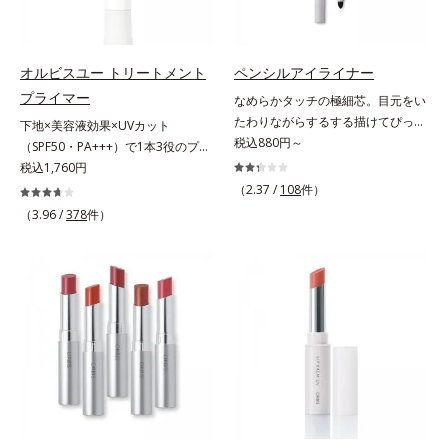
さらに保湿成分配合でうるおい感が
チテスト済(*2)、ノンコメドジェニ
肌悩みをカバーする粉体*2 角層ま
続き、エアコンなどによる乾燥も防
ックテスト済(*3)で、とことん肌の
で*3 肌のキメを整え、粉体を密着
ぎます。*1 トリメチルシロキシケ
ことを考えた設計。さらに美容成分
させる設計のこと
イ酸、ジメチコン配合＝汗や水、皮
に包まれた水分保持力の高い粉体や
オルビスユー トリートメント
ペンシルアイライナー
脂をはじき、メイクくずれを防ぐ成
和漢植物由来成分をはじめとした、
プライマー
なめらかタッチの極細芯。目元をい
分*2 オリーブ葉エキス、ゴレンシ
肌をいたわる保湿成分をたっぷり配
たわりながらするする描けてぴった
下地×美容液効果×UVカット
葉エキス、加水分解ヒアルロン酸、
合しました。肌にやさしいだけでな
り密着。するする描けてぴったり密
税込880円～
（SPF50・PA+++）で1本3役のプラ
異性化糖配合＝保湿成分【ご使用方
く、毛穴や凸凹、赤みをカバーし
着。なめらかタッチの極細芯アイラ
イマー。凹凸をつるんとなめらかに
税込1,760円
法】2層タイプなので、必ず容器を
て、自然な陶器肌を叶えます。*1
イナーです。繊細な目のキワにも優
(*1)整え、化粧ノリUPの高機能化粧
よく振ってからお使いください。メ
（2.37 /
108
件）
乾燥など*2 すべての人に皮膚刺激
しいタッチでするっと描けて、どん
下地。“塗るたび高まる、素肌の美
イクの仕上げに、顔から20cm程度
（3.96 /
378
件）
がおきないというわけではありませ
なラインも自由自在。難しいテクニ
しさ” 肌本来の美しさを引き出す
離し、目と口を閉じて、顔全体に適
ん*3 すべての人にコメド（ニキビ
ックなしで、目元に自然な陰影をプ
『オルビスユー』発想で、乾燥によ
量吹きかけてください。（5～6プッ
のもと）ができないというわけでは
ラスできます。アイラインを描いた
る小ジワをカバーしてハリ肌に整え
シュが目安）ミストを塗布後、肌に
ありません。
後に、後ろに付いているチップでま
る高機能化粧下地毛穴や小ジワの凹
触れずに乾くまでそのままお待ちく
つ毛の間を埋めるようにぼかせば、
凸をつるんとなめらかに(*1)。スキ
ださい。
ぱっちりと際立つナチュラルな目元
ンケア発想の化粧下地です。保湿成
が完成します。汗や涙、皮脂にも強
分が肌全層(*2)に働きかけて、肌の
く、美しい仕上がりを長時間キー
うるおいをグンとアップ＆リッチな
プ。目元ケア成分(*)で目元の負担も
クリームのようにぴたっと密着。乾
軽減します。※中身を取り替えられ
燥による小ジワを目立たなく(*1)
るリフィルをご用意しています。*
し、つるんとしたハリ肌に仕上げま