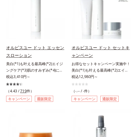
敏感スランプの原因にアプローチす
洗浄による汚れの除去*2 テトラ2-
汗・水・皮脂をはじきながら、美容
る持続型トリプルアミノ酸(*4)を配
ヘキシルデカン酸アスコルビル、天
成分がうるおいをキープ。Wの機能
合。もともと体内にあるアミノ酸は
然ビタミンE、イノシット、フィチ
でメイクをくずさずガードします。
異物として排出されにくく、肌にと
ン酸、ユズセラミド、スフィンゴ糖
さらに保湿成分配合でうるおい感が
どまってうるおいを蓄えてくれま
脂質*3 角層内*4 うるおいによりキ
続き、エアコンなどによる乾燥も防
す。刺激を受けやすくなった角層を
メを整えて毛穴を目立たなくする*5
ぎます。*1 トリメチルシロキシケ
うるおいで満たし、脱・敏感肌を目
すべての方に皮膚刺激がおきないと
イ酸、ジメチコン配合＝汗や水、皮
指します。無油分・無着色・無香
いうわけではありません※敏感肌対
オルビスユー ドット エッセン
オルビスユー ドット セットキ
脂をはじき、メイクくずれを防ぐ成
料・アルコールフリー・界面活性剤
象パッチテスト済（すべての人に皮
スローション
ャンペーン
分*2 オリーブ葉エキス、ゴレンシ
不使用(*5)・パラベンフリー、6つ
膚刺激がおきないというわけではあ
美白(*1)も叶える最高峰(*2)エイジ
お得なセットキャンペーン実施中！
葉エキス、加水分解ヒアルロン酸、
のフリー処方で徹底的に肌に寄り添
りません）※弱酸性（ローション・
ングケア(*3)肌のすみずみ(*4)にし
美白(*1)も叶える最高峰(*2)エイジ
異性化糖配合＝保湿成分【ご使用方
います。*1 乾燥と敏感をくり返す
モイスチャーのみ）アレルギーテス
みわたるうるおい充満ローション。
税込3,410円～
ングケア(*3)。ハリも透明感(*4)も
税込12,980円～
法】2層タイプなので、必ず容器を
こと*2 敏感肌対象連用テスト済
ト済＝全ての方にアレルギーが起こ
ハリも透明感(*5)も結果主義。年齢
結果主義。年齢サイン(*5)の因子に
よく振ってからお使いください。メ
（すべての方のお肌に合うというこ
らないということではありません。
サイン(*6)の因子に着目した肌科学
着目した肌科学エイジングケア(*3)
イクの仕上げに、顔から20cm程度
（4.43 /
719
件）
とではありません）*3 乾燥して敏
（-.-- / -件）
ノンコメドジェニックテスト済＝す
エイジングケア(*3)シリーズ。オル
シリーズ。オルビスユー ドットシ
離し、目と口を閉じて、顔全体に適
感に感じやすい状態のこと*4 発酵
べての人にコメド（ニキビのもと）
キャンペーン
通販限定
キャンペーン
通販限定
ビスユー ドットシリーズは、年齢
リーズは、年齢による肌悩み一つ一
量吹きかけてください。（5～6プッ
アミノ酸（ポリグルタミン酸）配合
ができないというわけではありませ
による肌悩み一つ一つを対処するの
つを対処するのではなく、肌で起き
シュが目安）ミストを塗布後、肌に
＝乾燥を防ぎ、うるおいに満ちた肌
ん。
ではなく、肌で起きていることの根
ていることの根本原因に着目。加齢
触れずに乾くまでそのままお待ちく
へ導く保湿成分、植物由来アミノ酸
本原因に着目。加齢とともに現れる
とともに現れる年齢サイン(*5)につ
ださい。
（エルゴチオネイン）配合＝肌を整
年齢サインについて研究を進めたと
いて研究を進めたところ、弾力感の
え、すこやかに保つ保湿成分、微生
ころ、弾力感のない状態である「ハ
ない状態である「ハリのなさ」や、
物由来アミノ酸（エクトイン）配合