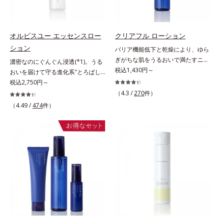
リートメントクリーム」は、1品
印象の鍵となるハリ・ツヤへもアプ
湿力*3 年齢に応じたお手入れのこ
年齢に応じたお手入れのこと*4 う
で、化粧水、クリーム、シワ改善・
ローチする進化を遂げました。うる
と*4 角層まで*5 うるおいによ
るおいによる*5 乾燥、ハリ・ツヤ
美白(*1)美容液、乳液・保湿液、ネ
おいを逃しやすい男性肌に着目し、
る*6 乾燥、ハリ・ツヤのなさ
のなさ*6 乾燥による*7 保湿成分*8
ッククリーム(*3)、パックの6役を
アイテム同士をなじみやすくする
*7 乾燥による*8 保湿成分*9
ロニセラカエルレア果汁、ノバラエ
オルビスユー エッセンスロー
クリアフル ローション
担い、複合的にアプローチ。Wナイ
「うるおいコネクト設計」を採用。
ロニセラカエルレア果汁、ノバラエ
キス配合＝うるおいを与えハリと透
ション
バリア機能低下と乾燥により、ゆら
アシン(*4)によるシワ改善・シミ予
8アイテム分の機能を3ステップに集
キス配合＝うるおいを与えハリと透
明感に満ちた肌へ導く保湿成分*9
ぎがちな肌をうるおいで満たすニキ
濃密なのにぐんぐん浸透(*1)。うる
防に加え、複合成分コラーゲンコン
約し、よりシンプルなお手入れで、
明感に満ちた肌へ導く保湿成分
メマツヨイグサ抽出液、スイカズラ
ビ対策化粧水。「ニキビをくり返し
税込1,430円～
おいを届けて守る進化系"とろぱし
プレックスSPが肌のハリを徹底サポ
ハリ・ツヤのある好印象な清潔透明
*10 メマツヨイグサ抽出液、スイ
エキス配合＝角層のすみずみまで水
てしまう」「毛穴目立ちが気にな
ゃ"ローション。7000種を超える成
税込2,750円～
ート。肌なじみのよいクリーム構造
肌(*1)へ導きます。*1 うるおいによ
カズラエキス配合＝角層のすみずみ
分・油分を保ち、ハリ・ツヤを与え
る」「マスク生活であごや口まわり
分から厳選し、「うるおいの質
（4.3 /
270
件）
で角層まで保湿成分が浸透し、うる
る透明感のある肌*2 男性の顔画像
まで水分・油分を保ち、ハリ・ツヤ
る保湿成分*10 気持ちのこと各商品
のニキビが気になる」というお悩み
(*1)」に着目した初期エイジングケ
おいをギュッと閉じ込めます。洗顔
（4.49 /
474
件）
を用いた印象評価において、基準画
を与える保湿成分*11 気持ちのこ
の詳しい情報は商品ページをご覧く
に。くり返しニキビの根本原因「肌
ア(*2)シリーズオルビスユーは肌本
の後、これ1品だけでマルチにケ
像に対して、頬全体に輝度分布がな
と
ださい。・BEAUTY夏祭りは、こち
のバリア機能の低下」と、肌悩み
来のうるおいやバリア機能にアプロ
ア。うるおいのベールで守られた、
だらかな光（ツヤ）があると、爽や
ら
「毛穴の目立ち」の両方にWでアプ
ーチする初期エイジングケアシリー
ハリ感のあるなめらかな肌を叶えま
かさ印象が高く評価されたこと*3
ローチする、薬用ニキビ対策スキン
ズです。「うるおいの質」に着目
す。*1 メラニンの生成を抑え、シ
2022年12月22日時点で、科学文献
ケアシリーズです。5種の和漢植物
し、肌荒れを予防しながらうるおい
ミ・ソバカスを防ぐ*2 肌にハリを
データベースPubMed及びGoogle
由来成分とコラーゲンが肌をいたわ
に満ちた美しい肌へと導きます。ポ
与え若々しい印象*3 首のうるおい
scholarにより国内化粧品業界にお
りながらうるおいを与え、バリア機
ーラ・オルビスグループ独自の肌荒
ケアとして*4 ナイアシンアミド
いて該当文献がないことを確認（ポ
能を維持。ニキビができにくい肌を
れ防止有効成分として、「DF-パン
ーラ化成研究所調べ）
目指します。さらにビタミンC誘導
テノール(*3)」を国内唯一(*4)、高
体をはじめとした5種の整肌成分
濃度で配合。角層のバリア機能にア
(*1)から成る「ナノVCショットカプ
プローチして肌荒れを防ぎ、肌不調