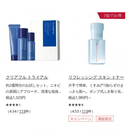
クリアフル トライアル
リフレッシング スキン トナー
約2週間分のお試しセット。ニキビ
片手で簡単。くすみ(*1)知らずのま
の原因にアプローチ。清潔な垢抜け
っさら肌へ。ポンプ式ふき取り化粧
肌(*1)へ。「ニキビをくり返してし
税込1,320円
水。くすみ(*1)知らずのまっさら肌
税込1,980円～
まう」「毛穴目立ちが気になる」
へ。洗顔後すぐの肌に使う、ポンプ
「マスク生活であごや口まわりのニ
式のふき取り化粧水です。ポンプ式
（4.34 /
119
件）
（4.53 /
119
件）
キビが気になる」というお悩みに。
だから簡単。片手でぷしゅっと押す
キャンペーン
通販限定
くり返しニキビの根本原因「肌のバ
だけでコットンに含ませられます。
リア機能の低下」と、肌悩み「毛穴
コットンで肌をふき取ると、植物由