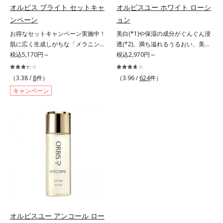
ら成分を放出する特殊技術によっ
オルビス ブライト セットキャ
オルビスユー ホワイト ローシ
成分の「ブライトVCコンプレック
て、高い浸透力(*6)と安定性を実
ンペーン
ョン
ス(*8)」が、透明感を阻害する原因
現。毛穴の目立ちをしっかりケア
(*9)にアプローチします。さらに肌
(*7)して、ゆらぎやすいニキビ肌
お得なセットキャンペーン実施中！
美白(*1)や保湿の成分がぐんぐん浸
表面のなめらかさやみずみずしさを
を、みずみずしい清潔な垢抜け肌
肌に広く生成しがちな「メラニンに
透(*2)。満ち溢れるうるおい、美肌
サポートするために、肌荒れ防止有
(*1)へと導きます。たっぷりの保湿
じみ(*1)」の原因をブロック(*2)！
税込5,170円～
がやみつきに。若々しく透明感のあ
税込2,970円～
効成分と速効性と持続性、2種の保
成分で低刺激。敏感肌の方にもお使
澄み渡る輝き透明肌(*3)へ。業界初
る美肌を構成する要素と、年齢肌
湿成分も配合し、透明感を包括的に
いいただけます(*8)。L＝さっぱり
(*4)知見「メラニンの第三のルー
(*3)のメラニン生成にアプローチし
（3.38 /
8
件）
（3.96 /
624
件）
サポート。全方位ケアのアプローチ
タイプ（ニキビのできやすい肌・超
ト」である「横のひろがり」に着目
て、明るくなめらかな肌へ導くスキ
キャンペーン
によって、肌本来の輝きを生かして
脂性肌～普通肌）M＝しっとりタイ
して、全方位から透明肌を目指すブ
ンケアシリーズです。「オルビスユ
澄み渡る、輝き透明肌を叶えます。
プ（ニキビのできやすい肌・普通肌
ライトニングケア(*5)シリーズで
ー」の理論を応用し、全方位的に肌
L＝さっぱりタイプ（脂性肌～普通
～乾性肌）*1 洗浄による汚れの除
す。受けてしまった紫外線ダメージ
の底上げを図ります。さらに、シミ
肌）M＝しっとりタイプ（普通肌～
去*2 キメの乱れによる*3 テトラ2-
をきっかけに、肌深く(*6)では「メ
と年齢の関係に着目。点在するシミ
乾性肌）*1 シミ・ソバカスが肌表
ヘキシルデカン酸アスコルビル配合
ラニンにじみ(*1)」が発現。シミや
だけでなく、メラニンが蓄積しがち
面にあらわれること*2 メラニンの
＝整肌成分*4 天然ビタミンE、イノ
ソバカスという「点」だけでなく、
な年齢肌の“メラニンメタボ(*4)”に
生成を抑え、シミ・ソバカスを防ぐ
シット、フィチン酸、ユズセラミ
透明感のなさなどの「面」での透明
アプローチして、澄みわたる美肌を
*3 うるおいにより透明感のある肌
ド、スフィンゴ糖脂質*5 テトラ2-
感を阻害する原因を引き起こしてい
目指します。*1 メラニンの生成を
*4 日本化粧品業界で初めてメラニ
ヘキシルデカン酸アスコルビル、天
ることがわかりました。そこでオル
抑え、シミ・ソバカスを防ぐ*2 角
ンの第三のルートに着目し、日本放
然ビタミンE、イノシット、フィチ
ビス ブライト シリーズは「メラニ
層まで*3 年齢を重ねた肌*4 メラニ
射線影響学会第53回大会で2010年
ン酸、ユズセラミド、スフィンゴ糖
ンにじみ」に着目して「高圧処理ビ
ンが過剰に生成する状態
10月に初めて発表したこと*5 うる
脂質配合＝肌をなめらかに整える整
タミンC(*7)」を採用。肌奥(*6)まで
オルビスユー アンコール ロー
おいによる*6 メラノサイトまで*7
肌成分*6 角層まで*7 うるおいによ
浸透し、シミやソバカスの原因とな