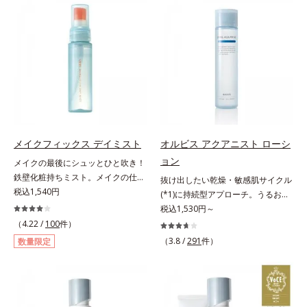
の目立ち」の両方にWでアプローチ
来AHA(*2)が古い角質をやわらかく
する、薬用ニキビ対策スキンケアシ
し、手強い汚れも落としやすく。ク
リーズです。5種の和漢植物由来成
イックフィット成分(*3)がほぐれた
分とコラーゲンが肌をいたわりなが
角層の汚れを素早くなじませ、コッ
らうるおいを与え、バリア機能を維
トンで除去します。話題の美容成分
持。ニキビができにくい肌を目指し
CICA(*4)のほか、高浸透ビタミン
ます。さらにビタミンC誘導体をは
C(*5)や高浸透セラミド(*6)配合で肌
じめとした5種の整肌成分(*2)から
の水分量アップ。洗顔後の肌に使う
成る「ナノVCショットカプセル」
と後肌がやわらかくなり、くすみ知
を配合。カプセルが浸透してから成
らずのまっさら肌へ。メイクのり
メイクフィックス デイミスト
オルビス アクアニスト ローシ
分を放出する特殊技術によって、高
(*7)もよくなります。さわやかさ広
ョン
メイクの最後にシュッとひと吹き！
い浸透力(*3)と安定性を実現。毛穴
がるシトラスハーバルの香り。*1
鉄壁化粧持ちミスト。メイクの仕上
抜け出したい乾燥・敏感肌サイクル
の目立ちをしっかりケア(*4)して、
乾燥による*2 クエン酸配合＝角層
げにシュッとひと吹き。肌とメイク
税込1,540円
(*1)に持続型アプローチ。うるおい
ゆらぎやすいニキビ肌を、みずみず
柔軟成分*3 イソペンチルジオール
の密着感をピタッと高め、メイクく
を追求した敏感肌用保湿スキンケア
税込1,530円～
しい清潔な垢抜け肌(*1)へと導きま
配合＝保湿成分*4 ツボクサ葉エキ
ずれを防ぎ、化粧持ちをアップさせ
(*2)。うるおいを逃し、刺激を受け
す。たっぷりの保湿成分で低刺激。
（4.22 /
100
件）
ス配合＝保湿成分*5 パルミチン酸
るミストタイプの化粧水です。くず
やすい角層の“乾燥敏感スランプ
敏感肌の方にもお使いいただけます
アスコルビルリン酸3Na配合＝保湿
（3.8 /
291
件）
数量限定
れ防止成分(*1)を含む層と美容成分
(*3)”に悩む敏感な肌へ。創業時から
(*5)。L＝さっぱりタイプ（ニキビ
成分*6 セラミドNP、セラミド
(*2)を含む水層の2層タイプ。よく
のうるおい研究により完成した、待
のできやすい肌・超脂性肌～普通
NG、セラミドAP配合＝保湿成分*7
振って混ぜると、美容成分がくずれ
望の敏感肌用保湿スキンケアライン
肌）M＝しっとりタイプ（ニキビの
汚れを落とすことによる
防止成分を包み込み、メイクの上に
「オルビス アクアニスト」。乾燥
できやすい肌・普通肌～乾性肌）*1
ピタッと密着。くずれ防止成分が