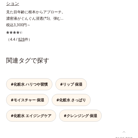
ション
L-アスコルビン酸 2-グルコシド*8
りキメを整えて毛穴を目立たなくす
るメラニンの生成を食い止めます。
L-アスコルビン酸 2-グルコシド、パ
る*8 すべての方に皮膚刺激がおき
見た目年齢に根本からアプローチ。
またオルビス独自成分の「ブライト
ウダルコ樹皮エキス、油溶性甘草エ
ないというわけではありません※敏
濃密液がぐんぐん浸透(*5)、弾むよ
VCコンプレックス(*8)」が、透明感
キス(2)*9 乾燥など
感肌対象パッチテスト済（すべての
うな素肌へ。諦めかけていたハリ不
税込3,300円～
を阻害する原因(*9)にアプローチし
人に皮膚刺激がおきないというわけ
足、うるおい低下に先端科学ケア
ます。さらに肌表面のなめらかさや
ではありません）※弱酸性（ローシ
(*1)でアプローチするエイジングケ
みずみずしさをサポートするため
（4.4 /
828
件）
ョン・モイスチャーのみ）
ア(*2)シリーズ。弾むような若々し
に、肌荒れ防止有効成分と速効性と
い肌を目指します。D.N.A.(*3) ヒビ
持続性、2種の保湿成分も配合し、
スエキスとHSP（ヒートショックプ
透明感を包括的にサポート。全方位
関連タグで探す
ロテイン）(*4)の合わせ技で、目
ケアのアプローチによって、肌本来
元、フェイスラインなど、年齢を重
の輝きを生かして澄み渡る、輝き透
ねるにつれハリ不足、うるおい低下
明肌を叶えます。L＝さっぱりタイ
を感じやすい部位に働きかけ、ハリ
プ（脂性肌～普通肌）M＝しっとり
#化粧水 ハリつや習慣
#リップ 保湿
感のある肌へ導きます。さらに、水
タイプ（普通肌～乾性肌）*1 シ
でも油でもない第3の成分、even
ミ・ソバカスが肌表面にあらわれる
#モイスチャー 保湿
#化粧水 さっぱり
wateroil（イーブンワテロイル）を
こと*2 メラニンの生成を抑え、シ
配合することにより、水でも油でも
ミ・ソバカスを防ぐ*3 うるおいに
実現できなかった、“濃密なうるお
よる透明感のある肌*4 日本化粧品
#化粧水 エイジングケア
#クレンジング 保湿
い感”と“ベタつかない”、相反する2
業界で初めてメラニンの第三のルー
つの感触の両立に成功。ごわつく年
トに着目し、日本放射線影響学会第
齢肌を柔肌に整え、未体験の肌感触
53回大会で2010年10月に初めて発