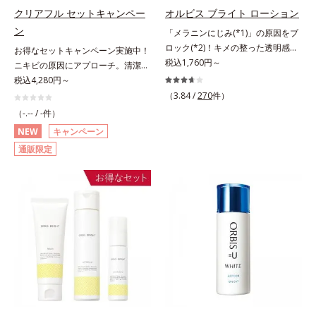
セル」を配合。カプセルが浸透して
にゆらがない肌を叶えます。そし
クリアフル セットキャンペー
オルビス ブライト ローション
から成分を放出する特殊技術によっ
て、独自研究に基づいたアプローチ
ン
「メラニンにじみ(*1)」の原因をブ
て、高い浸透力(*2)と安定性を実
成分「MCアクティベーター
ロック(*2)！キメの整った透明感
お得なセットキャンペーン実施中！
現。毛穴の目立ちをしっかりケア
(*5)」。肌のうるおいを引き出し・
(*3)のある肌印象へ導く美白(*2)化
税込1,760円～
ニキビの原因にアプローチ。清潔な
(*3)して、ゆらぎやすいニキビ肌
高めて、ハリ感あふれる肌へと導き
粧水。業界初(*4)知見「メラニンの
垢抜け肌(*1)へ。「ニキビをくり返
税込4,280円～
を、みずみずしい清潔な垢抜け肌
ます。うるおいに満ちたゆらがない
第三のルート」である「横のひろが
してしまう」「毛穴目立ち(*2)が気
(*4)へと導きます。たっぷりの保湿
（3.84 /
270
件）
肌をご体感いただくために設計され
り」に着目して、全方位から透明肌
になる」「マスク生活であごや口ま
成分で低刺激。敏感肌の方にもお使
た3ステップで、いつも力強く美し
（-.-- / -件）
を目指すブライトニングケア(*5)シ
わりのニキビが気になる」というお
いいただけます(*5)。*1 テトラ2-ヘ
くあり続けるあなたを応援します。
NEW
キャンペーン
リーズです。受けてしまった紫外線
悩みに。くり返しニキビの根本原因
キシルデカン酸アスコルビル、天然
*1 肌にうるおいが満ち、維持され
通販限定
ダメージをきっかけに、肌深く(*6)
「肌のバリア機能の低下」と、肌悩
ビタミンE、イノシット、フィチン
ている状態*2 年齢に応じたお手入
では「メラニンにじみ(*1)」が発
み「毛穴の目立ち」の両方にWでア
酸、ユズセラミド、スフィンゴ糖脂
れのこと*3 デクスパンテノール
現。シミやそばかすという「点」だ
プローチする、薬用ニキビ対策スキ
質*2 角層内*3 うるおいによりキメ
W*4 2022年5月 Mintel社データベ
けでなく、透明感のなさなどの
ンケアシリーズです。5種の和漢植
を整えて毛穴を目立たなくする*4
ース及び先行技術調査による当社調
「面」での透明感を阻害する原因を
物由来成分とコラーゲンが肌をいた
洗浄による汚れの除去*5 すべての
べ*5 オトギリソウエキス配合＝肌
引き起こしていることがわかりまし
わりながらうるおいを与え、バリア
方に皮膚刺激がおきないというわけ
にうるおいを与え、うるおいに満ち
た。そこでオルビス ブライト シリ
機能を維持。ニキビができにくい肌
ではありません※敏感肌対象パッチ
たハリツヤ肌へ導く保湿成分
ーズは「メラニンにじみ」に着目し
を目指します。さらにビタミンC誘
テスト済（すべての人に皮膚刺激が
て「高圧処理ビタミンC(*7)」を採
導体(*3)と5種の整肌成分(*4)から成
おきないというわけではありませ
用。肌奥(*6)まで浸透し、シミやソ
る「ナノVCショットカプセル(*5)」
ん）※弱酸性
バカスの原因となるメラニンの生成
を配合。カプセルが浸透(*6)してか
を食い止めます。またオルビス独自