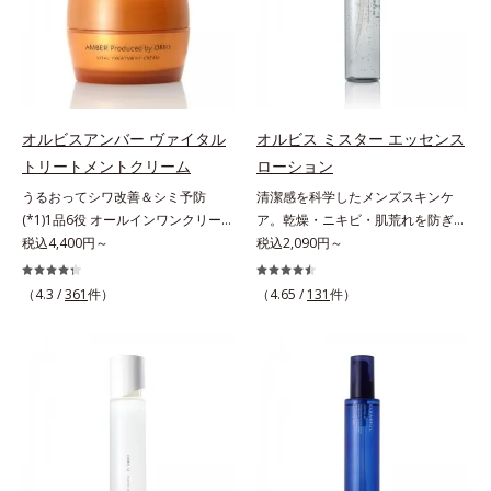
リのなさ」や、くすみ(*7)などが現
くすみ(*6)などが現れている状態で
＝乱れた角層にうるおいを与え、肌
れている状態である「透明感のな
ある「透明感のなさ」が現れること
荒れを防ぐ保湿成分*5 ウォッシュ
さ」が、大人の肌印象に大きな影響
で大人の肌印象に大きな影響を与え
を除くLM＝さっぱり高保湿タイプ
を与えていることがわかりました。
ていることが分かりました。そこで
（脂性肌～普通肌）RM＝しっとり
そこでオルビスユー ドットシリー
オルビスユー ドットシリーズは美
高保湿タイプ（普通肌～超乾性肌）
ズは美容成分(*8)として「G.D.F.ア
容成分(*7)として「G.D.F.アクティ
オルビスアンバー ヴァイタル
オルビス ミスター エッセンス
クティベーター(*9)」を配合。そし
ベーター(*8)」を配合。そして、従
トリートメントクリーム
ローション
て、従来から配合している美白(*1)
来から配合している美白有効成分
うるおってシワ改善＆シミ予防
清潔感を科学したメンズスキンケ
有効成分「トラネキサム酸」を配合
「トラネキサム酸」を配合しまし
(*1)1品6役 オールインワンクリー
ア。乾燥・ニキビ・肌荒れを防ぎハ
しました。さらに、シリーズ共通の
た。さらに、シリーズ共通の美容成
ム。オルビスアンバーは、いつも⾃
税込4,400円～
リ・ツヤのある、好印象な清潔透明
税込2,090円～
美容成分「GLルートブースター
分(*7)「GLルートブースター(*9)」
然体で美しくありたいと願う⼤⼈世
肌(*1)へ。オルビス ミスターは、男
(*10)」を配合することで、肌のふ
を配合することで、肌のふっくら感
代に寄り添うブランドです。年齢印
性の清潔感、爽やかさ、若々しさの
っくら感や透明感を叶えます。美白
や透明感を叶えます。美白ケアしな
（4.3 /
361
件）
（4.65 /
131
件）
象研究に基づいた肌サイエンスで、
印象を科学的に検証し、ポジティブ
ケアしながら多角的なエイジングケ
がら多角的なエイジングケアが叶う
複合的なお悩みにアプローチ。大人
な光（＝ツヤ）が男性の印象に重要
アが叶うシリーズに。3ステップで
シリーズに。3ステップで上向き
世代の肌に向き合い、手軽なお手入
であること(*2)を業界で初めて発見
上向き(*11)のハリと透明感を。効
(*10)のハリと透明感を。効果的な
れで賢いケアを。ライフスタイルに
(*3)。ニキビ・肌荒れ予防有効成分
果的なシナジー設計で、あなたのエ
シナジー設計で、あなたのエイジン
なじむ、若々しい印象(*2)作りのサ
と保湿成分を新たに配合。これまで
イジングケアを応援します。*1 メ
グケアを応援します。*1 メラニン
ポートをします。オルビスアンバー
の乾燥・テカリへのケアはそのまま
ラニンの生成を抑え、シミ・ソバカ
の生成を抑え、シミ・ソバカスを防
ヴァイタルトリートメントクリーム
に、肌荒れ・ニキビ予防など“今”の
スを防ぐ（ウォッシュを除く）*2
ぐ（ウォッシュ除く）*2 オルビス
「オルビスアンバー ヴァイタルト
肌悩みに応え、“未来”を見据えて好
オルビス内スキンケアシリーズの保
内スキンケアシリーズの保湿力*3