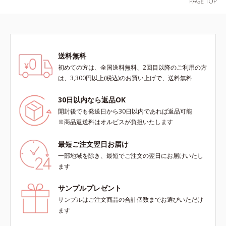
を叶えます。*1 保湿*2 年齢に応じ
表したこと*5 うるおいによる*6 メ
たお手入れ *3 D.N.A.＝Daily New
ラノサイトまで*7 L-アスコルビン
Approach*4 HSP含有酵母エキス＝
酸 2-グルコシド*8 L-アスコルビン
保湿成分*5 角層内
酸 2-グルコシド、パウダルコ樹皮エ
キス、油溶性甘草エキス（2）*9 乾
送料無料
燥など
初めての方は、全国送料無料、2回目以降のご利用の方
は、3,300円以上(税込)のお買い上げで、送料無料
30日以内なら返品OK
開封後でも発送日から30日以内であれば返品可能
※商品返送料はオルビスが負担いたします
最短ご注文翌日お届け
一部地域を除き、最短でご注文の翌日にお届けいたし
ます
サンプルプレゼント
サンプルはご注文商品の合計個数までお選びいただけ
ます