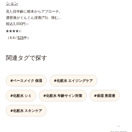
ション
L-アスコルビン酸 2-グルコシド*8
りキメを整えて毛穴を目立たなくす
るメラニンの生成を食い止めます。
L-アスコルビン酸 2-グルコシド、パ
る*8 すべての方に皮膚刺激がおき
見た目年齢に根本からアプローチ。
またオルビス独自成分の「ブライト
ウダルコ樹皮エキス、油溶性甘草エ
ないというわけではありません※敏
濃密液がぐんぐん浸透(*5)、弾むよ
VCコンプレックス(*8)」が、透明感
キス(2)*9 乾燥など
感肌対象パッチテスト済（すべての
うな素肌へ。諦めかけていたハリ不
税込3,300円～
を阻害する原因(*9)にアプローチし
人に皮膚刺激がおきないというわけ
足、うるおい低下に先端科学ケア
ます。さらに肌表面のなめらかさや
ではありません）※弱酸性（ローシ
(*1)でアプローチするエイジングケ
みずみずしさをサポートするため
（4.4 /
828
件）
ョン・モイスチャーのみ）
ア(*2)シリーズ。弾むような若々し
に、肌荒れ防止有効成分と速効性と
い肌を目指します。D.N.A.(*3) ヒビ
持続性、2種の保湿成分も配合し、
スエキスとHSP（ヒートショックプ
透明感を包括的にサポート。全方位
関連タグで探す
ロテイン）(*4)の合わせ技で、目
ケアのアプローチによって、肌本来
元、フェイスラインなど、年齢を重
の輝きを生かして澄み渡る、輝き透
ねるにつれハリ不足、うるおい低下
明肌を叶えます。L＝さっぱりタイ
を感じやすい部位に働きかけ、ハリ
プ（脂性肌～普通肌）M＝しっとり
#ベースメイク 保湿
#化粧水 エイジングケア
感のある肌へ導きます。さらに、水
タイプ（普通肌～乾性肌）*1 シ
でも油でもない第3の成分、even
ミ・ソバカスが肌表面にあらわれる
#化粧水 シミ
#化粧水 年齢サイン対策
#保湿 美容液
wateroil（イーブンワテロイル）を
こと*2 メラニンの生成を抑え、シ
配合することにより、水でも油でも
ミ・ソバカスを防ぐ*3 うるおいに
実現できなかった、“濃密なうるお
よる透明感のある肌*4 日本化粧品
#化粧水 スキンケア
い感”と“ベタつかない”、相反する2
業界で初めてメラニンの第三のルー
つの感触の両立に成功。ごわつく年
トに着目し、日本放射線影響学会第
齢肌を柔肌に整え、未体験の肌感触
53回大会で2010年10月に初めて発