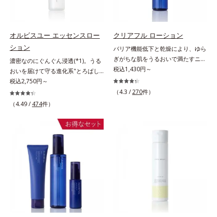
リートメントクリーム」は、1品
印象の鍵となるハリ・ツヤへもアプ
湿力*3 年齢に応じたお手入れのこ
年齢に応じたお手入れのこと*4 う
で、化粧水、クリーム、シワ改善・
ローチする進化を遂げました。うる
と*4 角層まで*5 うるおいによ
るおいによる*5 乾燥、ハリ・ツヤ
美白(*1)美容液、乳液・保湿液、ネ
おいを逃しやすい男性肌に着目し、
る*6 乾燥、ハリ・ツヤのなさ
のなさ*6 乾燥による*7 保湿成分*8
ッククリーム(*3)、パックの6役を
アイテム同士をなじみやすくする
*7 乾燥による*8 保湿成分*9
ロニセラカエルレア果汁、ノバラエ
オルビスユー エッセンスロー
クリアフル ローション
担い、複合的にアプローチ。Wナイ
「うるおいコネクト設計」を採用。
ロニセラカエルレア果汁、ノバラエ
キス配合＝うるおいを与えハリと透
ション
バリア機能低下と乾燥により、ゆら
アシン(*4)によるシワ改善・シミ予
8アイテム分の機能を3ステップに集
キス配合＝うるおいを与えハリと透
明感に満ちた肌へ導く保湿成分*9
ぎがちな肌をうるおいで満たすニキ
濃密なのにぐんぐん浸透(*1)。うる
防に加え、複合成分コラーゲンコン
約し、よりシンプルなお手入れで、
明感に満ちた肌へ導く保湿成分
メマツヨイグサ抽出液、スイカズラ
ビ対策化粧水。「ニキビをくり返し
税込1,430円～
おいを届けて守る進化系"とろぱし
プレックスSPが肌のハリを徹底サポ
ハリ・ツヤのある好印象な清潔透明
*10 メマツヨイグサ抽出液、スイ
エキス配合＝角層のすみずみまで水
てしまう」「毛穴目立ちが気にな
ゃ"ローション。7000種を超える成
税込2,750円～
ート。肌なじみのよいクリーム構造
肌(*1)へ導きます。*1 うるおいによ
カズラエキス配合＝角層のすみずみ
分・油分を保ち、ハリ・ツヤを与え
る」「マスク生活であごや口まわり
分から厳選し、「うるおいの質
（4.3 /
270
件）
で角層まで保湿成分が浸透し、うる
る透明感のある肌*2 男性の顔画像
まで水分・油分を保ち、ハリ・ツヤ
る保湿成分*10 気持ちのこと各商品
のニキビが気になる」というお悩み
(*1)」に着目した初期エイジングケ
おいをギュッと閉じ込めます。洗顔
（4.49 /
474
件）
を用いた印象評価において、基準画
を与える保湿成分*11 気持ちのこ
の詳しい情報は商品ページをご覧く
に。くり返しニキビの根本原因「肌
ア(*2)シリーズオルビスユーは肌本
の後、これ1品だけでマルチにケ
像に対して、頬全体に輝度分布がな
と
ださい。・BEAUTY夏祭りは、こち
のバリア機能の低下」と、肌悩み
来のうるおいやバリア機能にアプロ
ア。うるおいのベールで守られた、
だらかな光（ツヤ）があると、爽や
ら
「毛穴の目立ち」の両方にWでアプ
ーチする初期エイジングケアシリー
ハリ感のあるなめらかな肌を叶えま
かさ印象が高く評価されたこと*3
ローチする、薬用ニキビ対策スキン
ズです。「うるおいの質」に着目
す。*1 メラニンの生成を抑え、シ
2022年12月22日時点で、科学文献
ケアシリーズです。5種の和漢植物
し、肌荒れを予防しながらうるおい
ミ・ソバカスを防ぐ*2 肌にハリを
データベースPubMed及びGoogle
由来成分とコラーゲンが肌をいたわ
に満ちた美しい肌へと導きます。ポ
与え若々しい印象*3 首のうるおい
scholarにより国内化粧品業界にお
りながらうるおいを与え、バリア機
ーラ・オルビスグループ独自の肌荒
ケアとして*4 ナイアシンアミド
いて該当文献がないことを確認（ポ
能を維持。ニキビができにくい肌を
れ防止有効成分として、「DF-パン
ーラ化成研究所調べ）
目指します。さらにビタミンC誘導
テノール(*3)」を国内唯一(*4)、高
体をはじめとした5種の整肌成分
濃度で配合。角層のバリア機能にア
(*1)から成る「ナノVCショットカプ
プローチして肌荒れを防ぎ、肌不調