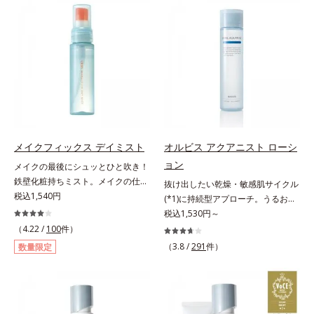
の目立ち」の両方にWでアプローチ
来AHA(*2)が古い角質をやわらかく
する、薬用ニキビ対策スキンケアシ
し、手強い汚れも落としやすく。ク
リーズです。5種の和漢植物由来成
イックフィット成分(*3)がほぐれた
分とコラーゲンが肌をいたわりなが
角層の汚れを素早くなじませ、コッ
らうるおいを与え、バリア機能を維
トンで除去します。話題の美容成分
持。ニキビができにくい肌を目指し
CICA(*4)のほか、高浸透ビタミン
ます。さらにビタミンC誘導体をは
C(*5)や高浸透セラミド(*6)配合で肌
じめとした5種の整肌成分(*2)から
の水分量アップ。洗顔後の肌に使う
成る「ナノVCショットカプセル」
と後肌がやわらかくなり、くすみ知
を配合。カプセルが浸透してから成
らずのまっさら肌へ。メイクのり
メイクフィックス デイミスト
オルビス アクアニスト ローシ
分を放出する特殊技術によって、高
(*7)もよくなります。さわやかさ広
ョン
メイクの最後にシュッとひと吹き！
い浸透力(*3)と安定性を実現。毛穴
がるシトラスハーバルの香り。*1
鉄壁化粧持ちミスト。メイクの仕上
抜け出したい乾燥・敏感肌サイクル
の目立ちをしっかりケア(*4)して、
乾燥による*2 クエン酸配合＝角層
げにシュッとひと吹き。肌とメイク
税込1,540円
(*1)に持続型アプローチ。うるおい
ゆらぎやすいニキビ肌を、みずみず
柔軟成分*3 イソペンチルジオール
の密着感をピタッと高め、メイクく
を追求した敏感肌用保湿スキンケア
税込1,530円～
しい清潔な垢抜け肌(*1)へと導きま
配合＝保湿成分*4 ツボクサ葉エキ
ずれを防ぎ、化粧持ちをアップさせ
(*2)。うるおいを逃し、刺激を受け
す。たっぷりの保湿成分で低刺激。
（4.22 /
100
件）
ス配合＝保湿成分*5 パルミチン酸
るミストタイプの化粧水です。くず
やすい角層の“乾燥敏感スランプ
敏感肌の方にもお使いいただけます
アスコルビルリン酸3Na配合＝保湿
（3.8 /
291
件）
数量限定
れ防止成分(*1)を含む層と美容成分
(*3)”に悩む敏感な肌へ。創業時から
(*5)。L＝さっぱりタイプ（ニキビ
成分*6 セラミドNP、セラミド
(*2)を含む水層の2層タイプ。よく
のうるおい研究により完成した、待
のできやすい肌・超脂性肌～普通
NG、セラミドAP配合＝保湿成分*7
振って混ぜると、美容成分がくずれ
望の敏感肌用保湿スキンケアライン
肌）M＝しっとりタイプ（ニキビの
汚れを落とすことによる
防止成分を包み込み、メイクの上に
「オルビス アクアニスト」。乾燥
できやすい肌・普通肌～乾性肌）*1
ピタッと密着。くずれ防止成分が