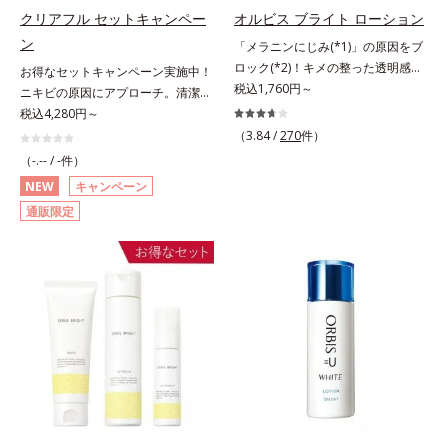
セル」を配合。カプセルが浸透して
にゆらがない肌を叶えます。そし
クリアフル セットキャンペー
オルビス ブライト ローション
から成分を放出する特殊技術によっ
て、独自研究に基づいたアプローチ
ン
「メラニンにじみ(*1)」の原因をブ
て、高い浸透力(*2)と安定性を実
成分「MCアクティベーター
ロック(*2)！キメの整った透明感
お得なセットキャンペーン実施中！
現。毛穴の目立ちをしっかりケア
(*5)」。肌のうるおいを引き出し・
(*3)のある肌印象へ導く美白(*2)化
税込1,760円～
ニキビの原因にアプローチ。清潔な
(*3)して、ゆらぎやすいニキビ肌
高めて、ハリ感あふれる肌へと導き
粧水。業界初(*4)知見「メラニンの
垢抜け肌(*1)へ。「ニキビをくり返
税込4,280円～
を、みずみずしい清潔な垢抜け肌
ます。うるおいに満ちたゆらがない
第三のルート」である「横のひろが
してしまう」「毛穴目立ち(*2)が気
(*4)へと導きます。たっぷりの保湿
（3.84 /
270
件）
肌をご体感いただくために設計され
り」に着目して、全方位から透明肌
になる」「マスク生活であごや口ま
成分で低刺激。敏感肌の方にもお使
た3ステップで、いつも力強く美し
（-.-- / -件）
を目指すブライトニングケア(*5)シ
わりのニキビが気になる」というお
いいただけます(*5)。*1 テトラ2-ヘ
くあり続けるあなたを応援します。
NEW
キャンペーン
リーズです。受けてしまった紫外線
悩みに。くり返しニキビの根本原因
キシルデカン酸アスコルビル、天然
*1 肌にうるおいが満ち、維持され
通販限定
ダメージをきっかけに、肌深く(*6)
「肌のバリア機能の低下」と、肌悩
ビタミンE、イノシット、フィチン
ている状態*2 年齢に応じたお手入
では「メラニンにじみ(*1)」が発
み「毛穴の目立ち」の両方にWでア
酸、ユズセラミド、スフィンゴ糖脂
れのこと*3 デクスパンテノール
現。シミやそばかすという「点」だ
プローチする、薬用ニキビ対策スキ
質*2 角層内*3 うるおいによりキメ
W*4 2022年5月 Mintel社データベ
けでなく、透明感のなさなどの
ンケアシリーズです。5種の和漢植
を整えて毛穴を目立たなくする*4
ース及び先行技術調査による当社調
「面」での透明感を阻害する原因を
物由来成分とコラーゲンが肌をいた
洗浄による汚れの除去*5 すべての
べ*5 オトギリソウエキス配合＝肌
引き起こしていることがわかりまし
わりながらうるおいを与え、バリア
方に皮膚刺激がおきないというわけ
にうるおいを与え、うるおいに満ち
た。そこでオルビス ブライト シリ
機能を維持。ニキビができにくい肌
ではありません※敏感肌対象パッチ
たハリツヤ肌へ導く保湿成分
ーズは「メラニンにじみ」に着目し
を目指します。さらにビタミンC誘
テスト済（すべての人に皮膚刺激が
て「高圧処理ビタミンC(*7)」を採
導体(*3)と5種の整肌成分(*4)から成
おきないというわけではありませ
用。肌奥(*6)まで浸透し、シミやソ
る「ナノVCショットカプセル(*5)」
ん）※弱酸性
バカスの原因となるメラニンの生成
を配合。カプセルが浸透(*6)してか
を食い止めます。またオルビス独自