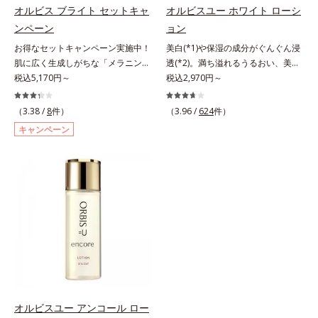
ら成分を放出する特殊技術によっ
オルビス ブライト セットキャ
オルビスユー ホワイト ローシ
成分の「ブライトVCコンプレック
て、高い浸透力(*6)と安定性を実
ンペーン
ョン
ス(*8)」が、透明感を阻害する原因
現。毛穴の目立ちをしっかりケア
(*9)にアプローチします。さらに肌
(*7)して、ゆらぎやすいニキビ肌
お得なセットキャンペーン実施中！
美白(*1)や保湿の成分がぐんぐん浸
表面のなめらかさやみずみずしさを
を、みずみずしい清潔な垢抜け肌
肌に広く生成しがちな「メラニンに
透(*2)。満ち溢れるうるおい、美肌
サポートするために、肌荒れ防止有
(*1)へと導きます。たっぷりの保湿
じみ(*1)」の原因をブロック(*2)！
税込5,170円～
がやみつきに。若々しく透明感のあ
税込2,970円～
効成分と速効性と持続性、2種の保
成分で低刺激。敏感肌の方にもお使
澄み渡る輝き透明肌(*3)へ。業界初
る美肌を構成する要素と、年齢肌
湿成分も配合し、透明感を包括的に
いいただけます(*8)。L＝さっぱり
(*4)知見「メラニンの第三のルー
(*3)のメラニン生成にアプローチし
（3.38 /
8
件）
（3.96 /
624
件）
サポート。全方位ケアのアプローチ
タイプ（ニキビのできやすい肌・超
ト」である「横のひろがり」に着目
て、明るくなめらかな肌へ導くスキ
キャンペーン
によって、肌本来の輝きを生かして
脂性肌～普通肌）M＝しっとりタイ
して、全方位から透明肌を目指すブ
ンケアシリーズです。「オルビスユ
澄み渡る、輝き透明肌を叶えます。
プ（ニキビのできやすい肌・普通肌
ライトニングケア(*5)シリーズで
ー」の理論を応用し、全方位的に肌
L＝さっぱりタイプ（脂性肌～普通
～乾性肌）*1 洗浄による汚れの除
す。受けてしまった紫外線ダメージ
の底上げを図ります。さらに、シミ
肌）M＝しっとりタイプ（普通肌～
去*2 キメの乱れによる*3 テトラ2-
をきっかけに、肌深く(*6)では「メ
と年齢の関係に着目。点在するシミ
乾性肌）*1 シミ・ソバカスが肌表
ヘキシルデカン酸アスコルビル配合
ラニンにじみ(*1)」が発現。シミや
だけでなく、メラニンが蓄積しがち
面にあらわれること*2 メラニンの
＝整肌成分*4 天然ビタミンE、イノ
ソバカスという「点」だけでなく、
な年齢肌の“メラニンメタボ(*4)”に
生成を抑え、シミ・ソバカスを防ぐ
シット、フィチン酸、ユズセラミ
透明感のなさなどの「面」での透明
アプローチして、澄みわたる美肌を
*3 うるおいにより透明感のある肌
ド、スフィンゴ糖脂質*5 テトラ2-
感を阻害する原因を引き起こしてい
目指します。*1 メラニンの生成を
*4 日本化粧品業界で初めてメラニ
ヘキシルデカン酸アスコルビル、天
ることがわかりました。そこでオル
抑え、シミ・ソバカスを防ぐ*2 角
ンの第三のルートに着目し、日本放
然ビタミンE、イノシット、フィチ
ビス ブライト シリーズは「メラニ
層まで*3 年齢を重ねた肌*4 メラニ
射線影響学会第53回大会で2010年
ン酸、ユズセラミド、スフィンゴ糖
ンにじみ」に着目して「高圧処理ビ
ンが過剰に生成する状態
10月に初めて発表したこと*5 うる
脂質配合＝肌をなめらかに整える整
タミンC(*7)」を採用。肌奥(*6)まで
オルビスユー アンコール ロー
おいによる*6 メラノサイトまで*7
肌成分*6 角層まで*7 うるおいによ
浸透し、シミやソバカスの原因とな