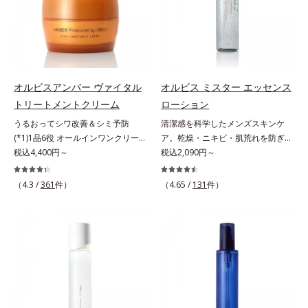
リのなさ」や、くすみ(*7)などが現
くすみ(*6)などが現れている状態で
＝乱れた角層にうるおいを与え、肌
れている状態である「透明感のな
ある「透明感のなさ」が現れること
荒れを防ぐ保湿成分*5 ウォッシュ
さ」が、大人の肌印象に大きな影響
で大人の肌印象に大きな影響を与え
を除くLM＝さっぱり高保湿タイプ
を与えていることがわかりました。
ていることが分かりました。そこで
（脂性肌～普通肌）RM＝しっとり
そこでオルビスユー ドットシリー
オルビスユー ドットシリーズは美
高保湿タイプ（普通肌～超乾性肌）
ズは美容成分(*8)として「G.D.F.ア
容成分(*7)として「G.D.F.アクティ
オルビスアンバー ヴァイタル
オルビス ミスター エッセンス
クティベーター(*9)」を配合。そし
ベーター(*8)」を配合。そして、従
トリートメントクリーム
ローション
て、従来から配合している美白(*1)
来から配合している美白有効成分
うるおってシワ改善＆シミ予防
清潔感を科学したメンズスキンケ
有効成分「トラネキサム酸」を配合
「トラネキサム酸」を配合しまし
(*1)1品6役 オールインワンクリー
ア。乾燥・ニキビ・肌荒れを防ぎハ
しました。さらに、シリーズ共通の
た。さらに、シリーズ共通の美容成
ム。オルビスアンバーは、いつも⾃
税込4,400円～
リ・ツヤのある、好印象な清潔透明
税込2,090円～
美容成分「GLルートブースター
分(*7)「GLルートブースター(*9)」
然体で美しくありたいと願う⼤⼈世
肌(*1)へ。オルビス ミスターは、男
(*10)」を配合することで、肌のふ
を配合することで、肌のふっくら感
代に寄り添うブランドです。年齢印
性の清潔感、爽やかさ、若々しさの
っくら感や透明感を叶えます。美白
や透明感を叶えます。美白ケアしな
（4.3 /
361
件）
（4.65 /
131
件）
象研究に基づいた肌サイエンスで、
印象を科学的に検証し、ポジティブ
ケアしながら多角的なエイジングケ
がら多角的なエイジングケアが叶う
複合的なお悩みにアプローチ。大人
な光（＝ツヤ）が男性の印象に重要
アが叶うシリーズに。3ステップで
シリーズに。3ステップで上向き
世代の肌に向き合い、手軽なお手入
であること(*2)を業界で初めて発見
上向き(*11)のハリと透明感を。効
(*10)のハリと透明感を。効果的な
れで賢いケアを。ライフスタイルに
(*3)。ニキビ・肌荒れ予防有効成分
果的なシナジー設計で、あなたのエ
シナジー設計で、あなたのエイジン
なじむ、若々しい印象(*2)作りのサ
と保湿成分を新たに配合。これまで
イジングケアを応援します。*1 メ
グケアを応援します。*1 メラニン
ポートをします。オルビスアンバー
の乾燥・テカリへのケアはそのまま
ラニンの生成を抑え、シミ・ソバカ
の生成を抑え、シミ・ソバカスを防
ヴァイタルトリートメントクリーム
に、肌荒れ・ニキビ予防など“今”の
スを防ぐ（ウォッシュを除く）*2
ぐ（ウォッシュ除く）*2 オルビス
「オルビスアンバー ヴァイタルト
肌悩みに応え、“未来”を見据えて好
オルビス内スキンケアシリーズの保
内スキンケアシリーズの保湿力*3