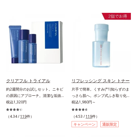
クリアフル トライアル
リフレッシング スキン トナー
約2週間分のお試しセット。ニキビ
片手で簡単。くすみ(*1)知らずのま
の原因にアプローチ。清潔な垢抜け
っさら肌へ。ポンプ式ふき取り化粧
肌(*1)へ。「ニキビをくり返してし
税込1,320円
水。くすみ(*1)知らずのまっさら肌
税込1,980円～
まう」「毛穴目立ちが気になる」
へ。洗顔後すぐの肌に使う、ポンプ
「マスク生活であごや口まわりのニ
式のふき取り化粧水です。ポンプ式
（4.34 /
119
件）
（4.53 /
119
件）
キビが気になる」というお悩みに。
だから簡単。片手でぷしゅっと押す
キャンペーン
通販限定
くり返しニキビの根本原因「肌のバ
だけでコットンに含ませられます。
リア機能の低下」と、肌悩み「毛穴
コットンで肌をふき取ると、植物由