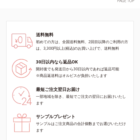
を叶えます。*1 保湿*2 年齢に応じ
表したこと*5 うるおいによる*6 メ
たお手入れ *3 D.N.A.＝Daily New
ラノサイトまで*7 L-アスコルビン
Approach*4 HSP含有酵母エキス＝
酸 2-グルコシド*8 L-アスコルビン
保湿成分*5 角層内
酸 2-グルコシド、パウダルコ樹皮エ
キス、油溶性甘草エキス（2）*9 乾
送料無料
燥など
初めての方は、全国送料無料、2回目以降のご利用の方
は、3,300円以上(税込)のお買い上げで、送料無料
30日以内なら返品OK
開封後でも発送日から30日以内であれば返品可能
※商品返送料はオルビスが負担いたします
最短ご注文翌日お届け
一部地域を除き、最短でご注文の翌日にお届けいたし
ます
サンプルプレゼント
サンプルはご注文商品の合計個数までお選びいただけ
ます