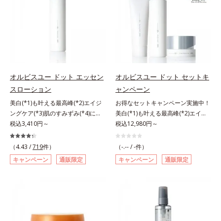
敏感スランプの原因にアプローチす
洗浄による汚れの除去*2 テトラ2-
汗・水・皮脂をはじきながら、美容
る持続型トリプルアミノ酸(*4)を配
ヘキシルデカン酸アスコルビル、天
成分がうるおいをキープ。Wの機能
合。もともと体内にあるアミノ酸は
然ビタミンE、イノシット、フィチ
でメイクをくずさずガードします。
異物として排出されにくく、肌にと
ン酸、ユズセラミド、スフィンゴ糖
さらに保湿成分配合でうるおい感が
どまってうるおいを蓄えてくれま
脂質*3 角層内*4 うるおいによりキ
続き、エアコンなどによる乾燥も防
す。刺激を受けやすくなった角層を
メを整えて毛穴を目立たなくする*5
ぎます。*1 トリメチルシロキシケ
うるおいで満たし、脱・敏感肌を目
すべての方に皮膚刺激がおきないと
イ酸、ジメチコン配合＝汗や水、皮
指します。無油分・無着色・無香
いうわけではありません※敏感肌対
オルビスユー ドット エッセン
オルビスユー ドット セットキ
脂をはじき、メイクくずれを防ぐ成
料・アルコールフリー・界面活性剤
象パッチテスト済（すべての人に皮
スローション
ャンペーン
分*2 オリーブ葉エキス、ゴレンシ
不使用(*5)・パラベンフリー、6つ
膚刺激がおきないというわけではあ
美白(*1)も叶える最高峰(*2)エイジ
お得なセットキャンペーン実施中！
葉エキス、加水分解ヒアルロン酸、
のフリー処方で徹底的に肌に寄り添
りません）※弱酸性（ローション・
ングケア(*3)肌のすみずみ(*4)にし
美白(*1)も叶える最高峰(*2)エイジ
異性化糖配合＝保湿成分【ご使用方
います。*1 乾燥と敏感をくり返す
モイスチャーのみ）アレルギーテス
みわたるうるおい充満ローション。
税込3,410円～
ングケア(*3)。ハリも透明感(*4)も
税込12,980円～
法】2層タイプなので、必ず容器を
こと*2 敏感肌対象連用テスト済
ト済＝全ての方にアレルギーが起こ
ハリも透明感(*5)も結果主義。年齢
結果主義。年齢サイン(*5)の因子に
よく振ってからお使いください。メ
（すべての方のお肌に合うというこ
らないということではありません。
サイン(*6)の因子に着目した肌科学
着目した肌科学エイジングケア(*3)
イクの仕上げに、顔から20cm程度
（4.43 /
719
件）
とではありません）*3 乾燥して敏
（-.-- / -件）
ノンコメドジェニックテスト済＝す
エイジングケア(*3)シリーズ。オル
シリーズ。オルビスユー ドットシ
離し、目と口を閉じて、顔全体に適
感に感じやすい状態のこと*4 発酵
べての人にコメド（ニキビのもと）
キャンペーン
通販限定
キャンペーン
通販限定
ビスユー ドットシリーズは、年齢
リーズは、年齢による肌悩み一つ一
量吹きかけてください。（5～6プッ
アミノ酸（ポリグルタミン酸）配合
ができないというわけではありませ
による肌悩み一つ一つを対処するの
つを対処するのではなく、肌で起き
シュが目安）ミストを塗布後、肌に
＝乾燥を防ぎ、うるおいに満ちた肌
ん。
ではなく、肌で起きていることの根
ていることの根本原因に着目。加齢
触れずに乾くまでそのままお待ちく
へ導く保湿成分、植物由来アミノ酸
本原因に着目。加齢とともに現れる
とともに現れる年齢サイン(*5)につ
ださい。
（エルゴチオネイン）配合＝肌を整
年齢サインについて研究を進めたと
いて研究を進めたところ、弾力感の
え、すこやかに保つ保湿成分、微生
ころ、弾力感のない状態である「ハ
ない状態である「ハリのなさ」や、
物由来アミノ酸（エクトイン）配合