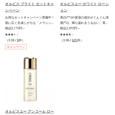
ら成分を放出する特殊技術によっ
オルビス ブライト セットキャ
オルビスユー ホワイト ローシ
成分の「ブライトVCコンプレック
て、高い浸透力(*6)と安定性を実
ンペーン
ョン
ス(*8)」が、透明感を阻害する原因
現。毛穴の目立ちをしっかりケア
(*9)にアプローチします。さらに肌
(*7)して、ゆらぎやすいニキビ肌
お得なセットキャンペーン実施中！
美白(*1)や保湿の成分がぐんぐん浸
表面のなめらかさやみずみずしさを
を、みずみずしい清潔な垢抜け肌
肌に広く生成しがちな「メラニンに
透(*2)。満ち溢れるうるおい、美肌
サポートするために、肌荒れ防止有
(*1)へと導きます。たっぷりの保湿
じみ(*1)」の原因をブロック(*2)！
税込5,170円～
がやみつきに。若々しく透明感のあ
税込2,970円～
効成分と速効性と持続性、2種の保
成分で低刺激。敏感肌の方にもお使
澄み渡る輝き透明肌(*3)へ。業界初
る美肌を構成する要素と、年齢肌
湿成分も配合し、透明感を包括的に
いいただけます(*8)。L＝さっぱり
(*4)知見「メラニンの第三のルー
(*3)のメラニン生成にアプローチし
（3.38 /
8
件）
（3.96 /
625
件）
サポート。全方位ケアのアプローチ
タイプ（ニキビのできやすい肌・超
ト」である「横のひろがり」に着目
て、明るくなめらかな肌へ導くスキ
キャンペーン
によって、肌本来の輝きを生かして
脂性肌～普通肌）M＝しっとりタイ
して、全方位から透明肌を目指すブ
ンケアシリーズです。「オルビスユ
澄み渡る、輝き透明肌を叶えます。
プ（ニキビのできやすい肌・普通肌
ライトニングケア(*5)シリーズで
ー」の理論を応用し、全方位的に肌
L＝さっぱりタイプ（脂性肌～普通
～乾性肌）*1 洗浄による汚れの除
す。受けてしまった紫外線ダメージ
の底上げを図ります。さらに、シミ
肌）M＝しっとりタイプ（普通肌～
去*2 キメの乱れによる*3 テトラ2-
をきっかけに、肌深く(*6)では「メ
と年齢の関係に着目。点在するシミ
乾性肌）*1 シミ・ソバカスが肌表
ヘキシルデカン酸アスコルビル配合
ラニンにじみ(*1)」が発現。シミや
だけでなく、メラニンが蓄積しがち
面にあらわれること*2 メラニンの
＝整肌成分*4 天然ビタミンE、イノ
ソバカスという「点」だけでなく、
な年齢肌の“メラニンメタボ(*4)”に
生成を抑え、シミ・ソバカスを防ぐ
シット、フィチン酸、ユズセラミ
透明感のなさなどの「面」での透明
アプローチして、澄みわたる美肌を
*3 うるおいにより透明感のある肌
ド、スフィンゴ糖脂質*5 テトラ2-
感を阻害する原因を引き起こしてい
目指します。*1 メラニンの生成を
*4 日本化粧品業界で初めてメラニ
ヘキシルデカン酸アスコルビル、天
ることがわかりました。そこでオル
抑え、シミ・ソバカスを防ぐ*2 角
ンの第三のルートに着目し、日本放
然ビタミンE、イノシット、フィチ
ビス ブライト シリーズは「メラニ
層まで*3 年齢を重ねた肌*4 メラニ
射線影響学会第53回大会で2010年
ン酸、ユズセラミド、スフィンゴ糖
ンにじみ」に着目して「高圧処理ビ
ンが過剰に生成する状態
10月に初めて発表したこと*5 うる
脂質配合＝肌をなめらかに整える整
タミンC(*7)」を採用。肌奥(*6)まで
オルビスユー アンコール ロー
おいによる*6 メラノサイトまで*7
肌成分*6 角層まで*7 うるおいによ
浸透し、シミやソバカスの原因とな