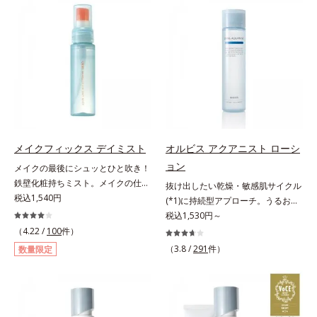
の目立ち」の両方にWでアプローチ
来AHA(*2)が古い角質をやわらかく
する、薬用ニキビ対策スキンケアシ
し、手強い汚れも落としやすく。ク
リーズです。5種の和漢植物由来成
イックフィット成分(*3)がほぐれた
分とコラーゲンが肌をいたわりなが
角層の汚れを素早くなじませ、コッ
らうるおいを与え、バリア機能を維
トンで除去します。話題の美容成分
持。ニキビができにくい肌を目指し
CICA(*4)のほか、高浸透ビタミン
ます。さらにビタミンC誘導体をは
C(*5)や高浸透セラミド(*6)配合で肌
じめとした5種の整肌成分(*2)から
の水分量アップ。洗顔後の肌に使う
成る「ナノVCショットカプセル」
と後肌がやわらかくなり、くすみ知
を配合。カプセルが浸透してから成
らずのまっさら肌へ。メイクのり
メイクフィックス デイミスト
オルビス アクアニスト ローシ
分を放出する特殊技術によって、高
(*7)もよくなります。さわやかさ広
ョン
メイクの最後にシュッとひと吹き！
い浸透力(*3)と安定性を実現。毛穴
がるシトラスハーバルの香り。*1
鉄壁化粧持ちミスト。メイクの仕上
抜け出したい乾燥・敏感肌サイクル
の目立ちをしっかりケア(*4)して、
乾燥による*2 クエン酸配合＝角層
げにシュッとひと吹き。肌とメイク
税込1,540円
(*1)に持続型アプローチ。うるおい
ゆらぎやすいニキビ肌を、みずみず
柔軟成分*3 イソペンチルジオール
の密着感をピタッと高め、メイクく
を追求した敏感肌用保湿スキンケア
税込1,530円～
しい清潔な垢抜け肌(*1)へと導きま
配合＝保湿成分*4 ツボクサ葉エキ
ずれを防ぎ、化粧持ちをアップさせ
(*2)。うるおいを逃し、刺激を受け
す。たっぷりの保湿成分で低刺激。
（4.22 /
100
件）
ス配合＝保湿成分*5 パルミチン酸
るミストタイプの化粧水です。くず
やすい角層の“乾燥敏感スランプ
敏感肌の方にもお使いいただけます
アスコルビルリン酸3Na配合＝保湿
（3.8 /
291
件）
数量限定
れ防止成分(*1)を含む層と美容成分
(*3)”に悩む敏感な肌へ。創業時から
(*5)。L＝さっぱりタイプ（ニキビ
成分*6 セラミドNP、セラミド
(*2)を含む水層の2層タイプ。よく
のうるおい研究により完成した、待
のできやすい肌・超脂性肌～普通
NG、セラミドAP配合＝保湿成分*7
振って混ぜると、美容成分がくずれ
望の敏感肌用保湿スキンケアライン
肌）M＝しっとりタイプ（ニキビの
汚れを落とすことによる
防止成分を包み込み、メイクの上に
「オルビス アクアニスト」。乾燥
できやすい肌・普通肌～乾性肌）*1
ピタッと密着。くずれ防止成分が