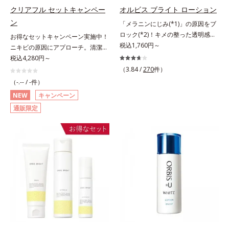
セル」を配合。カプセルが浸透して
にゆらがない肌を叶えます。そし
クリアフル セットキャンペー
オルビス ブライト ローション
から成分を放出する特殊技術によっ
て、独自研究に基づいたアプローチ
ン
「メラニンにじみ(*1)」の原因をブ
て、高い浸透力(*2)と安定性を実
成分「MCアクティベーター
ロック(*2)！キメの整った透明感
お得なセットキャンペーン実施中！
現。毛穴の目立ちをしっかりケア
(*5)」。肌のうるおいを引き出し・
(*3)のある肌印象へ導く美白(*2)化
税込1,760円～
ニキビの原因にアプローチ。清潔な
(*3)して、ゆらぎやすいニキビ肌
高めて、ハリ感あふれる肌へと導き
粧水。業界初(*4)知見「メラニンの
垢抜け肌(*1)へ。「ニキビをくり返
税込4,280円～
を、みずみずしい清潔な垢抜け肌
ます。うるおいに満ちたゆらがない
第三のルート」である「横のひろが
してしまう」「毛穴目立ち(*2)が気
(*4)へと導きます。たっぷりの保湿
（3.84 /
270
件）
肌をご体感いただくために設計され
り」に着目して、全方位から透明肌
になる」「マスク生活であごや口ま
成分で低刺激。敏感肌の方にもお使
た3ステップで、いつも力強く美し
（-.-- / -件）
を目指すブライトニングケア(*5)シ
わりのニキビが気になる」というお
いいただけます(*5)。*1 テトラ2-ヘ
くあり続けるあなたを応援します。
NEW
キャンペーン
リーズです。受けてしまった紫外線
悩みに。くり返しニキビの根本原因
キシルデカン酸アスコルビル、天然
*1 肌にうるおいが満ち、維持され
通販限定
ダメージをきっかけに、肌深く(*6)
「肌のバリア機能の低下」と、肌悩
ビタミンE、イノシット、フィチン
ている状態*2 年齢に応じたお手入
では「メラニンにじみ(*1)」が発
み「毛穴の目立ち」の両方にWでア
酸、ユズセラミド、スフィンゴ糖脂
れのこと*3 デクスパンテノール
現。シミやそばかすという「点」だ
プローチする、薬用ニキビ対策スキ
質*2 角層内*3 うるおいによりキメ
W*4 2022年5月 Mintel社データベ
けでなく、透明感のなさなどの
ンケアシリーズです。5種の和漢植
を整えて毛穴を目立たなくする*4
ース及び先行技術調査による当社調
「面」での透明感を阻害する原因を
物由来成分とコラーゲンが肌をいた
洗浄による汚れの除去*5 すべての
べ*5 オトギリソウエキス配合＝肌
引き起こしていることがわかりまし
わりながらうるおいを与え、バリア
方に皮膚刺激がおきないというわけ
にうるおいを与え、うるおいに満ち
た。そこでオルビス ブライト シリ
機能を維持。ニキビができにくい肌
ではありません※敏感肌対象パッチ
たハリツヤ肌へ導く保湿成分
ーズは「メラニンにじみ」に着目し
を目指します。さらにビタミンC誘
テスト済（すべての人に皮膚刺激が
て「高圧処理ビタミンC(*7)」を採
導体(*3)と5種の整肌成分(*4)から成
おきないというわけではありませ
用。肌奥(*6)まで浸透し、シミやソ
る「ナノVCショットカプセル(*5)」
ん）※弱酸性
バカスの原因となるメラニンの生成
を配合。カプセルが浸透(*6)してか
を食い止めます。またオルビス独自