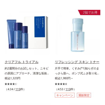
クリアフル トライアル
リフレッシング スキン トナー
約2週間分のお試しセット。ニキビ
片手で簡単。くすみ(*1)知らずのま
の原因にアプローチ。清潔な垢抜け
っさら肌へ。ポンプ式ふき取り化粧
肌(*1)へ。「ニキビをくり返してし
税込1,320円
水。くすみ(*1)知らずのまっさら肌
税込1,980円～
まう」「毛穴目立ちが気になる」
へ。洗顔後すぐの肌に使う、ポンプ
「マスク生活であごや口まわりのニ
式のふき取り化粧水です。ポンプ式
（4.34 /
119
件）
（4.53 /
119
件）
キビが気になる」というお悩みに。
だから簡単。片手でぷしゅっと押す
キャンペーン
通販限定
くり返しニキビの根本原因「肌のバ
だけでコットンに含ませられます。
リア機能の低下」と、肌悩み「毛穴
コットンで肌をふき取ると、植物由