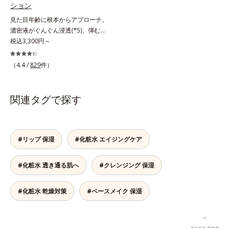
ション
L-アスコルビン酸 2-グルコシド*8
りキメを整えて毛穴を目立たなくす
るメラニンの生成を食い止めます。
L-アスコルビン酸 2-グルコシド、パ
る*8 すべての方に皮膚刺激がおき
見た目年齢に根本からアプローチ。
またオルビス独自成分の「ブライト
ウダルコ樹皮エキス、油溶性甘草エ
ないというわけではありません※敏
濃密液がぐんぐん浸透(*5)、弾むよ
VCコンプレックス(*8)」が、透明感
キス(2)*9 乾燥など
感肌対象パッチテスト済（すべての
うな素肌へ。諦めかけていたハリ不
税込3,300円～
を阻害する原因(*9)にアプローチし
人に皮膚刺激がおきないというわけ
足、うるおい低下に先端科学ケア
ます。さらに肌表面のなめらかさや
ではありません）※弱酸性（ローシ
(*1)でアプローチするエイジングケ
みずみずしさをサポートするため
（4.4 /
829
件）
ョン・モイスチャーのみ）
ア(*2)シリーズ。弾むような若々し
に、肌荒れ防止有効成分と速効性と
い肌を目指します。D.N.A.(*3) ヒビ
持続性、2種の保湿成分も配合し、
スエキスとHSP（ヒートショックプ
透明感を包括的にサポート。全方位
関連タグで探す
ロテイン）(*4)の合わせ技で、目
ケアのアプローチによって、肌本来
元、フェイスラインなど、年齢を重
の輝きを生かして澄み渡る、輝き透
ねるにつれハリ不足、うるおい低下
明肌を叶えます。L＝さっぱりタイ
を感じやすい部位に働きかけ、ハリ
プ（脂性肌～普通肌）M＝しっとり
#リップ 保湿
#化粧水 エイジングケア
感のある肌へ導きます。さらに、水
タイプ（普通肌～乾性肌）*1 シ
でも油でもない第3の成分、even
ミ・ソバカスが肌表面にあらわれる
#化粧水 透き通る肌へ
#クレンジング 保湿
wateroil（イーブンワテロイル）を
こと*2 メラニンの生成を抑え、シ
配合することにより、水でも油でも
ミ・ソバカスを防ぐ*3 うるおいに
実現できなかった、“濃密なうるお
よる透明感のある肌*4 日本化粧品
#化粧水 乾燥対策
#ベースメイク 保湿
い感”と“ベタつかない”、相反する2
業界で初めてメラニンの第三のルー
つの感触の両立に成功。ごわつく年
トに着目し、日本放射線影響学会第
齢肌を柔肌に整え、未体験の肌感触
53回大会で2010年10月に初めて発