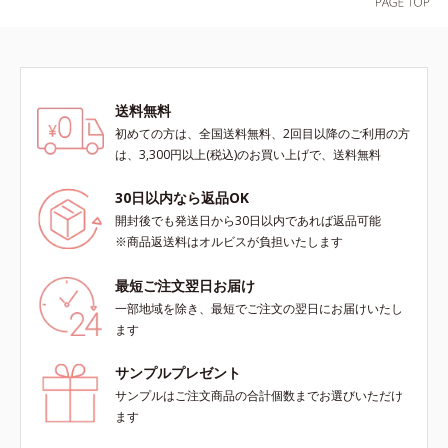
を叶えます。*1 保湿*2 年齢に応じ
表したこと*5 うるおいによる*6 メ
たお手入れ *3 D.N.A.＝Daily New
ラノサイトまで*7 L-アスコルビン
Approach*4 HSP含有酵母エキス＝
酸 2-グルコシド*8 L-アスコルビン
保湿成分*5 角層内
酸 2-グルコシド、パウダルコ樹皮エ
キス、油溶性甘草エキス（2）*9 乾
送料無料
燥など
初めての方は、全国送料無料、2回目以降のご利用の方
は、3,300円以上(税込)のお買い上げで、送料無料
30日以内なら返品OK
開封後でも発送日から30日以内であれば返品可能
※商品返送料はオルビスが負担いたします
最短ご注文翌日お届け
一部地域を除き、最短でご注文の翌日にお届けいたし
ます
サンプルプレゼント
サンプルはご注文商品の合計個数までお選びいただけ
ます