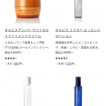
リのなさ」や、くすみ(*7)などが現
くすみ(*6)などが現れている状態で
＝乱れた角層にうるおいを与え、肌
れている状態である「透明感のな
ある「透明感のなさ」が現れること
荒れを防ぐ保湿成分*5 ウォッシュ
さ」が、大人の肌印象に大きな影響
で大人の肌印象に大きな影響を与え
を除くLM＝さっぱり高保湿タイプ
を与えていることがわかりました。
ていることが分かりました。そこで
（脂性肌～普通肌）RM＝しっとり
そこでオルビスユー ドットシリー
オルビスユー ドットシリーズは美
高保湿タイプ（普通肌～超乾性肌）
ズは美容成分(*8)として「G.D.F.ア
容成分(*7)として「G.D.F.アクティ
オルビスアンバー ヴァイタル
オルビス ミスター エッセンス
クティベーター(*9)」を配合。そし
ベーター(*8)」を配合。そして、従
トリートメントクリーム
ローション
て、従来から配合している美白(*1)
来から配合している美白有効成分
うるおってシワ改善＆シミ予防
清潔感を科学したメンズスキンケ
有効成分「トラネキサム酸」を配合
「トラネキサム酸」を配合しまし
(*1)1品6役 オールインワンクリー
ア。乾燥・ニキビ・肌荒れを防ぎハ
しました。さらに、シリーズ共通の
た。さらに、シリーズ共通の美容成
ム。オルビスアンバーは、いつも⾃
税込4,400円～
リ・ツヤのある、好印象な清潔透明
税込2,090円～
美容成分「GLルートブースター
分(*7)「GLルートブースター(*9)」
然体で美しくありたいと願う⼤⼈世
肌(*1)へ。オルビス ミスターは、男
(*10)」を配合することで、肌のふ
を配合することで、肌のふっくら感
代に寄り添うブランドです。年齢印
性の清潔感、爽やかさ、若々しさの
っくら感や透明感を叶えます。美白
や透明感を叶えます。美白ケアしな
（4.3 /
361
件）
（4.65 /
131
件）
象研究に基づいた肌サイエンスで、
印象を科学的に検証し、ポジティブ
ケアしながら多角的なエイジングケ
がら多角的なエイジングケアが叶う
複合的なお悩みにアプローチ。大人
な光（＝ツヤ）が男性の印象に重要
アが叶うシリーズに。3ステップで
シリーズに。3ステップで上向き
世代の肌に向き合い、手軽なお手入
であること(*2)を業界で初めて発見
上向き(*11)のハリと透明感を。効
(*10)のハリと透明感を。効果的な
れで賢いケアを。ライフスタイルに
(*3)。ニキビ・肌荒れ予防有効成分
果的なシナジー設計で、あなたのエ
シナジー設計で、あなたのエイジン
なじむ、若々しい印象(*2)作りのサ
と保湿成分を新たに配合。これまで
イジングケアを応援します。*1 メ
グケアを応援します。*1 メラニン
ポートをします。オルビスアンバー
の乾燥・テカリへのケアはそのまま
ラニンの生成を抑え、シミ・ソバカ
の生成を抑え、シミ・ソバカスを防
ヴァイタルトリートメントクリーム
に、肌荒れ・ニキビ予防など“今”の
スを防ぐ（ウォッシュを除く）*2
ぐ（ウォッシュ除く）*2 オルビス
「オルビスアンバー ヴァイタルト
肌悩みに応え、“未来”を見据えて好
オルビス内スキンケアシリーズの保
内スキンケアシリーズの保湿力*3