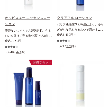
リートメントクリーム」は、1品
印象の鍵となるハリ・ツヤへもアプ
湿力*3 年齢に応じたお手入れのこ
年齢に応じたお手入れのこと*4 う
で、化粧水、クリーム、シワ改善・
ローチする進化を遂げました。うる
と*4 角層まで*5 うるおいによ
るおいによる*5 乾燥、ハリ・ツヤ
美白(*1)美容液、乳液・保湿液、ネ
おいを逃しやすい男性肌に着目し、
る*6 乾燥、ハリ・ツヤのなさ
のなさ*6 乾燥による*7 保湿成分*8
ッククリーム(*3)、パックの6役を
アイテム同士をなじみやすくする
*7 乾燥による*8 保湿成分*9
ロニセラカエルレア果汁、ノバラエ
オルビスユー エッセンスロー
クリアフル ローション
担い、複合的にアプローチ。Wナイ
「うるおいコネクト設計」を採用。
ロニセラカエルレア果汁、ノバラエ
キス配合＝うるおいを与えハリと透
ション
バリア機能低下と乾燥により、ゆら
アシン(*4)によるシワ改善・シミ予
8アイテム分の機能を3ステップに集
キス配合＝うるおいを与えハリと透
明感に満ちた肌へ導く保湿成分*9
ぎがちな肌をうるおいで満たすニキ
濃密なのにぐんぐん浸透(*1)。うる
防に加え、複合成分コラーゲンコン
約し、よりシンプルなお手入れで、
明感に満ちた肌へ導く保湿成分
メマツヨイグサ抽出液、スイカズラ
ビ対策化粧水。「ニキビをくり返し
税込1,430円～
おいを届けて守る進化系"とろぱし
プレックスSPが肌のハリを徹底サポ
ハリ・ツヤのある好印象な清潔透明
*10 メマツヨイグサ抽出液、スイ
エキス配合＝角層のすみずみまで水
てしまう」「毛穴目立ちが気にな
ゃ"ローション。7000種を超える成
税込2,750円～
ート。肌なじみのよいクリーム構造
肌(*1)へ導きます。*1 うるおいによ
カズラエキス配合＝角層のすみずみ
分・油分を保ち、ハリ・ツヤを与え
る」「マスク生活であごや口まわり
分から厳選し、「うるおいの質
（4.3 /
270
件）
で角層まで保湿成分が浸透し、うる
る透明感のある肌*2 男性の顔画像
まで水分・油分を保ち、ハリ・ツヤ
る保湿成分*10 気持ちのこと各商品
のニキビが気になる」というお悩み
(*1)」に着目した初期エイジングケ
おいをギュッと閉じ込めます。洗顔
（4.49 /
474
件）
を用いた印象評価において、基準画
を与える保湿成分*11 気持ちのこ
の詳しい情報は商品ページをご覧く
に。くり返しニキビの根本原因「肌
ア(*2)シリーズオルビスユーは肌本
の後、これ1品だけでマルチにケ
像に対して、頬全体に輝度分布がな
と
ださい。・BEAUTY夏祭りは、こち
のバリア機能の低下」と、肌悩み
来のうるおいやバリア機能にアプロ
ア。うるおいのベールで守られた、
だらかな光（ツヤ）があると、爽や
ら
「毛穴の目立ち」の両方にWでアプ
ーチする初期エイジングケアシリー
ハリ感のあるなめらかな肌を叶えま
かさ印象が高く評価されたこと*3
ローチする、薬用ニキビ対策スキン
ズです。「うるおいの質」に着目
す。*1 メラニンの生成を抑え、シ
2022年12月22日時点で、科学文献
ケアシリーズです。5種の和漢植物
し、肌荒れを予防しながらうるおい
ミ・ソバカスを防ぐ*2 肌にハリを
データベースPubMed及びGoogle
由来成分とコラーゲンが肌をいたわ
に満ちた美しい肌へと導きます。ポ
与え若々しい印象*3 首のうるおい
scholarにより国内化粧品業界にお
りながらうるおいを与え、バリア機
ーラ・オルビスグループ独自の肌荒
ケアとして*4 ナイアシンアミド
いて該当文献がないことを確認（ポ
能を維持。ニキビができにくい肌を
れ防止有効成分として、「DF-パン
ーラ化成研究所調べ）
目指します。さらにビタミンC誘導
テノール(*3)」を国内唯一(*4)、高
体をはじめとした5種の整肌成分
濃度で配合。角層のバリア機能にア
(*1)から成る「ナノVCショットカプ
プローチして肌荒れを防ぎ、肌不調