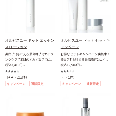
敏感スランプの原因にアプローチす
洗浄による汚れの除去*2 テトラ2-
汗・水・皮脂をはじきながら、美容
る持続型トリプルアミノ酸(*4)を配
ヘキシルデカン酸アスコルビル、天
成分がうるおいをキープ。Wの機能
合。もともと体内にあるアミノ酸は
然ビタミンE、イノシット、フィチ
でメイクをくずさずガードします。
異物として排出されにくく、肌にと
ン酸、ユズセラミド、スフィンゴ糖
さらに保湿成分配合でうるおい感が
どまってうるおいを蓄えてくれま
脂質*3 角層内*4 うるおいによりキ
続き、エアコンなどによる乾燥も防
す。刺激を受けやすくなった角層を
メを整えて毛穴を目立たなくする*5
ぎます。*1 トリメチルシロキシケ
うるおいで満たし、脱・敏感肌を目
すべての方に皮膚刺激がおきないと
イ酸、ジメチコン配合＝汗や水、皮
指します。無油分・無着色・無香
いうわけではありません※敏感肌対
オルビスユー ドット エッセン
オルビスユー ドット セットキ
脂をはじき、メイクくずれを防ぐ成
料・アルコールフリー・界面活性剤
象パッチテスト済（すべての人に皮
スローション
ャンペーン
分*2 オリーブ葉エキス、ゴレンシ
不使用(*5)・パラベンフリー、6つ
膚刺激がおきないというわけではあ
美白(*1)も叶える最高峰(*2)エイジ
お得なセットキャンペーン実施中！
葉エキス、加水分解ヒアルロン酸、
のフリー処方で徹底的に肌に寄り添
りません）※弱酸性（ローション・
ングケア(*3)肌のすみずみ(*4)にし
美白(*1)も叶える最高峰(*2)エイジ
異性化糖配合＝保湿成分【ご使用方
います。*1 乾燥と敏感をくり返す
モイスチャーのみ）アレルギーテス
みわたるうるおい充満ローション。
税込3,410円～
ングケア(*3)。ハリも透明感(*4)も
税込12,980円～
法】2層タイプなので、必ず容器を
こと*2 敏感肌対象連用テスト済
ト済＝全ての方にアレルギーが起こ
ハリも透明感(*5)も結果主義。年齢
結果主義。年齢サイン(*5)の因子に
よく振ってからお使いください。メ
（すべての方のお肌に合うというこ
らないということではありません。
サイン(*6)の因子に着目した肌科学
着目した肌科学エイジングケア(*3)
イクの仕上げに、顔から20cm程度
（4.43 /
719
件）
とではありません）*3 乾燥して敏
（3 /
1
件）
ノンコメドジェニックテスト済＝す
エイジングケア(*3)シリーズ。オル
シリーズ。オルビスユー ドットシ
離し、目と口を閉じて、顔全体に適
感に感じやすい状態のこと*4 発酵
べての人にコメド（ニキビのもと）
キャンペーン
通販限定
キャンペーン
通販限定
ビスユー ドットシリーズは、年齢
リーズは、年齢による肌悩み一つ一
量吹きかけてください。（5～6プッ
アミノ酸（ポリグルタミン酸）配合
ができないというわけではありませ
による肌悩み一つ一つを対処するの
つを対処するのではなく、肌で起き
シュが目安）ミストを塗布後、肌に
＝乾燥を防ぎ、うるおいに満ちた肌
ん。
ではなく、肌で起きていることの根
ていることの根本原因に着目。加齢
触れずに乾くまでそのままお待ちく
へ導く保湿成分、植物由来アミノ酸
本原因に着目。加齢とともに現れる
とともに現れる年齢サイン(*5)につ
ださい。
（エルゴチオネイン）配合＝肌を整
年齢サインについて研究を進めたと
いて研究を進めたところ、弾力感の
え、すこやかに保つ保湿成分、微生
ころ、弾力感のない状態である「ハ
ない状態である「ハリのなさ」や、
物由来アミノ酸（エクトイン）配合