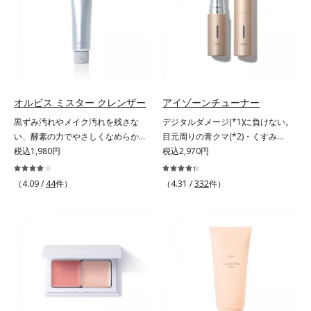
わりながらうるおいを与え、バリア
分を組み合わせた「MULTI-３※」
機能を維持。ニキビができにくい肌
を配合。さらに、ミツロウ、ヒアル
を目指します。さらにビタミンC誘
ロン酸、コラーゲン配合で、唇にう
導体(*3)と5種の整肌成分(*4)から成
るおいを与えます。※センブリエキ
る「ナノVCショットカプセル(*5)」
ス、ビワ葉エキス、カミツレ花エキ
を配合。カプセルが浸透(*6)してか
ス：唇にうるおいを与える保湿成分
ら成分を放出する特殊技術によっ
オルビス ミスター クレンザー
アイゾーンチューナー
て、高い浸透力(*6)と安定性を実
黒ずみ汚れやメイク汚れを残さな
デジタルダメージ(*1)に負けない。
現。毛穴の目立ちをしっかりケア
い、酵素の力でやさしくなめらかに
目元周りの青クマ(*2)・くすみ
(*7)して、ゆらぎやすいニキビ肌
洗い上げるW洗顔不要のスペシャル
税込1,980円
(*3)・乾燥をケアする目元用スティ
税込2,970円
を、みずみずしい清潔な垢抜け肌
クレンザー。過剰な皮脂とその皮脂
ック状美容液。目元周りにあらわれ
(*1)へと導きます。たっぷりの保湿
汚れが詰まって発生する黒ずみ汚れ
る青クマ(*2)・くすみ(*3)・乾燥
成分で低刺激。敏感肌の方にもお使
（4.09 /
44
件）
（4.31 /
332
件）
に着目。古い角層を洗い流す洗浄成
に。メイクの上からでも使える目元
いいただけます(*8)。L＝さっぱり
分「リンゴ酸」と過剰な皮脂を溶か
用スティック状美容液です。今や手
タイプ（ニキビのできやすい肌・超
し出す脂質分解酵素「リパーゼ」を
放せない存在となったPCやスマー
脂性肌～普通肌）M＝しっとりタイ
組み合わせた複合洗浄成分「リンゴ
トフォンなどのデジタルデバイス。
プ（ニキビのできやすい肌・普通肌
酸 LP(*1)」を配合し、毛穴の黒ずみ
その液晶画面が発するブルーライト
～乾性肌）*1 洗浄による汚れの除
汚れを繰り返しません。さらに、
を浴び続けると、目元周りには青ク
去*2 キメの乱れによる*3 テトラ2-
「CISブースター(*2)」配合で、あな
マ・くすみ・乾燥が……。そこでデ
ヘキシルデカン酸アスコルビル配合
た本来の清潔透明肌へと導きます。
ジタルダメージの根本原因に着目
＝整肌成分*4 天然ビタミンE、イノ