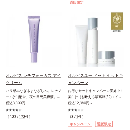
通販限定
げるだけで濃いメイクはもちろん毛
イクはもちろん毛穴悩みも取り去
穴悩みも取り去り、一瞬で気持ちの
り、一瞬で気持ちのいい素肌へ。ス
いい素肌へ。スキンケア0番目に、
キンケア0番目に、かつてないクレ
かつてないクレンジング(*2)をご用
ンジング(*2)をご用意しました。ポ
意しました。ポーラ化成は独自の先
ーラ化成は独自の先端研究により、
端研究により、ナノバブルよりも小
ナノバブルよりも小さい超微粒子
さい超微粒子(*3)をクレンジングに
(*3)をクレンジングに搭載すること
搭載することに成功。毛穴よりはる
に成功。毛穴よりはるかに小さい超
かに小さい超微粒子とオイルが肌と
微粒子とオイルが肌と汚れの間に入
汚れの間に入り込み、小さくばらけ
り込み、小さくばらけて肌表面にう
て肌表面にうるおいベールを形成。
るおいベールを形成。これにより、
これにより、洗い流した瞬間に汚れ
洗い流した瞬間に汚れが肌に再付着
オルビス レチフォーカス アイ
オルビスユー ドット セットキ
が肌に再付着することを防止し、細
することを防止し、細かい毛穴汚れ
クリーム
ャンペーン
かい毛穴汚れをごっそりするん！角
をごっそりするん！角栓溶解オイル
栓溶解オイル(*4)が詰まりや黒ずみ
(*4)が詰まりや黒ずみも溶かして、
ハリ感みなぎるまなざしへ。レチノ
お得なセットキャンペーン実施中！
も溶かして、毛穴の目立ちにくいす
毛穴の目立ちにくいすべすべ肌に洗
ール(*1)配合、夜の目元美容液。オ
美白(*1)も叶える最高峰(*2)エイジ
べすべ肌に洗い上げます。大人肌の
い上げます。大人肌のためのくすみ
ルビスの目元技術を結集し、ハリ感
税込3,300円
ングケア(*3)。ハリも透明感(*4)も
税込12,980円～
ためのくすみ(*5)を晴らすアプロー
(*5)を晴らすアプローチによって圧
みなぎるまなざしへ。レチノール
結果主義。年齢サイン(*5)の因子に
チによって圧巻の洗浄力と保湿力を
巻の洗浄力と保湿力を叶え、毛穴目
(*1)配合の目元美容液です。目元悩
着目した肌科学エイジングケア(*3)
（4.28 /
172
件）
（3 /
1
件）
叶え、毛穴目立ち(*6)や乾燥による
立ち(*6)や乾燥によるくすみをケア
みをマルチにケアするレチノール
シリーズ。オルビスユー ドットシ
キャンペーン
通販限定
くすみをケアし、毎日のメイクが楽
し、毎日のメイクが楽しくなる晴れ
と、ハリ感をサポートするペプチド
リーズは、年齢による肌悩み一つ一