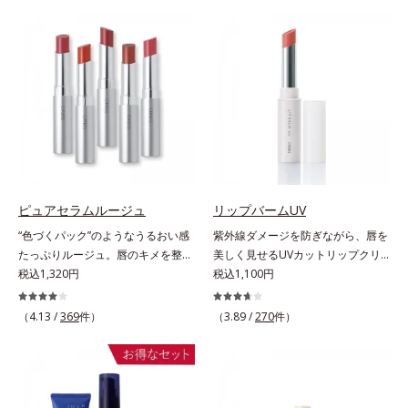
しくなる晴れやかな肌に導きます。
やかな肌に導きます。*1 ポーラ化
(*2)の2種の成分が深いうるおいを
つを対処するのではなく、肌で起き
*1 ポーラ化成独自の（Ｃ１２－２
成独自の（Ｃ１２－２０）アルキル
与え、湧き上がるようなハリ感を呼
ていることの根本原因に着目。加齢
０）アルキルグルコシド（保湿）で
グルコシド（保湿）で形成するミセ
び覚まします。ハリ膜がのび広が
とともに現れる年齢サイン(*5)につ
形成するミセルから、汚れをはね返
ルから、汚れをはね返す水の膜をつ
り、肌表面にピン！としたハリ感を
いて研究を進めたところ、弾力感の
す水の膜をつくる技術が日本初
くる技術が日本初（2024年12月時
与え、さらに疑似セラミド(*3)が角
ない状態である「ハリのなさ」や、
（2024年12月時点、J－GLOBALに
点、J－GLOBALによる自社調べ）
層の隙間に浸透(*4)。夜のスキンケ
くすみ(*6)などが現れている状態で
よる自社調べ）*2 オルビス内でか
*2 オルビス内でかつてないオイル
アの最後にプラスすることで乾燥に
ある「透明感のなさ」が現れること
つてないオイルクレンジングのこと
クレンジングのこと*3 ポーラ化成
よる小ジワを目立たなくし、ハリ感
で大人の肌印象に大きな影響を与え
*3 ポーラ化成独自の（Ｃ１２－２
独自の（Ｃ１２－２０）アルキルグ
みなぎる目元を目指します。*1 レ
ていることが分かりました。そこで
０）アルキルグルコシド（保湿）で
ルコシド（保湿）で形成するミセル
チノール配合＝保湿成分*2 パルミ
オルビスユー ドットシリーズは美
形成するミセル*4 炭酸ジカプリリ
*4 炭酸ジカプリリル*5 乾燥や汚れ
トイルトリペプチド－5配合＝保湿
容成分(*7)として「G.D.F.アクティ
ピュアセラムルージュ
リップバームUV
ル*5 乾燥や汚れによる*6 キメの乱
による*6 キメの乱れによる＜使用
成分*3 ラウロイルグルタミン酸ジ
ベーター(*8)」を配合。そして、従
“色づくパック”のようなうるおい感
紫外線ダメージを防ぎながら、唇を
れによる＜使用量目安＞適量＜使用
量目安＞適量＜使用ステップ＞オル
（フィトステリル/オクチルドデシ
来から配合している美白有効成分
たっぷりルージュ。唇のキメを整え
美しく見せるUVカットリップクリ
ステップ＞オルビス ザ クレンジン
ビス ザ クレンジング オイル ⇒
ル）配合＝保湿成分*4 角層まで
「トラネキサム酸」を配合しまし
リップの土台をつくり鮮やかな発色
税込1,320円
ーム。UV対策を忘れがちな唇に。
税込1,100円
グ オイル ⇒ 洗顔料 ⇒ 化粧
洗顔料 ⇒ 化粧水 ⇒ 保湿液
た。さらに、シリーズ共通の美容成
を叶えます。唇にたっぷりうるおい
紫外線をカットしながら、顔色をパ
水 ⇒ 保湿液 ※W洗顔が必要で
※W洗顔が必要です＜使用方法＞1.
分(*7)「GLルートブースター(*9)」
を与えながら鮮やかに色づく、スキ
ッと明るく見せるUVカットリップ
す＜使用方法＞1.適量をとり、手の
適量（2プッシュ程度）をとり、手
（4.13 /
369
件）
を配合することで、肌のふっくら感
（3.89 /
270
件）
ンケア発想の美発色ルージュ(口紅)
です。他の部位より角層が薄くバリ
ひら全体にさっと広げます。2.肌の
のひら全体にさっと広げます。2.肌
や透明感を叶えます。美白ケアしな
です。荒れやすいデリケートな唇の
ア機能が低い唇は、紫外線の影響で
上で軽くらせんを描くように、メイ
の上で軽くらせんを描くように、メ
がら多角的なエイジングケアが叶う
キメを整えて、リップの土台をつく
乾燥を引き起こしがち。そこで
クとよくなじませます。※落ちにく
イクとよくなじませます。※落ちに
シリーズに。3ステップで上向き
ります。乾燥や凹凸などの唇悩みを
SPF25・PA++のUVカット効果のあ
いメイクを落とす際は、乾いた手に
くいメイクを落とす際は、乾いた手
(*10)のハリと透明感を。効果的な
解決(*1)する「リップトリートメン
るリップクリームで、顔だけでなく