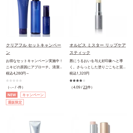
とり、メイクとしっかりなじませて
にとり、メイクとしっかりなじませ
シナジー設計で、あなたのエイジン
ト成分(*2)」や、鮮やかな発色で、
唇もしっかりUV対策しましょう。2
ください。3.メイクとなじんだら、
てください。3.メイクとなじんだ
グケアを応援します。*1 メラニン
均一な質感に整った唇にのせること
種類の保湿成分（加水分解コラーゲ
水またはぬるま湯でよく洗い流しま
ら、水またはぬるま湯でよく洗い流
の生成を抑え、シミ・ソバカスを防
でより美しく色づく「クリアカラー
ン、ゲットウ葉エキス）を配合して
す。4.その後、洗顔料で洗顔してく
します。4.その後、洗顔料で洗顔し
ぐ（ウォッシュ除く）*2 オルビス
成分(*3)」を配合。さらに吐息や飲
いるから、カサつき・くすみ(*)など
ださい。
てください。各商品の詳しい情報は
内スキンケアシリーズの保湿力*3
み物の水分を取り込んでリップの密
の乾燥悩みも解決＆うるおい長持
商品ページをご覧ください。・
年齢に応じたお手入れのこと*4 う
着性を高める「ウォーターゲル成分
ち。通常色は、どんな肌色にも似合
BEAUTY夏祭りは、こちら
るおいによる*5 乾燥、ハリ・ツヤ
(*4）」で、マスクに色移りもしに
うカラーで、唇を美しく魅せながら
クリアフル セットキャンペー
オルビス ミスター リップケア
のなさ*6 乾燥による*7 保湿成分*8
くい仕様です。*1 メイク効果によ
ケアします。マスクに色移りしにく
ロニセラカエルレア果汁、ノバラエ
ン
スティック
る *2 シリカ、酸化チタン、トリエ
いので、気兼ねなく使えます。口紅
キス配合＝うるおいを与えハリと透
お得なセットキャンペーン実施中！
唇にうるおいを与え好印象へと導
トキシカプリリルシラン、アルニカ
の下地としてもおすすめです。
明感に満ちた肌へ導く保湿成分*9
ニキビの原因にアプローチ。清潔な
く。さらっとした塗りごこちと質感
花エキス＝唇にうるおいを与える効
メマツヨイグサ抽出液、スイカズラ
垢抜け肌(*1)へ。「ニキビをくり返
税込4,280円～
で自然で好印象な口元に。さらっと
税込1,320円
果と、凹凸を補正して見せる効果を
エキス配合＝角層のすみずみまで水
してしまう」「毛穴目立ち(*2)が気
した軽やかな塗りごこちでありなが
併せ持つ成分*3 ダイマージリノー
分・油分を保ち、ハリ・ツヤを与え
になる」「マスク生活であごや口ま
らも、唇にうるおいを与える「モイ
ル酸ダイマージリノレイルビス（ベ
（-.-- / -件）
（4.09 /
23
件）
る保湿成分*10 気持ちのこと各商品
わりのニキビが気になる」というお
ストキープ処方」採用で、「唇のか
ヘニル/イソステアリル/フィトステ
NEW
キャンペーン
の詳しい情報は商品ページをご覧く
悩みに。くり返しニキビの根本原因
さつきはケアしたいけど、リップク
リル）＝均一でムラのない鮮やかな
ださい。・BEAUTY夏祭りは、こち
通販限定
「肌のバリア機能の低下」と、肌悩
リームはべたつくから苦手」という
発色を叶える成分*4 ラウリルPEG‐
ら
み「毛穴の目立ち」の両方にWでア
リップクリームに苦手意識を感じる
10トリス（トリメチルシロキシ）シ
プローチする、薬用ニキビ対策スキ
方でも使用しやすい設計に。ツヤを
リルエチルジメチコン＝水分によっ
ンケアシリーズです。5種の和漢植
抑えた質感で、自然で好印象な口元
て密着性を向上させ色持ちを叶える
物由来成分とコラーゲンが肌をいた
へと導きます。3種の植物性保湿成
成分