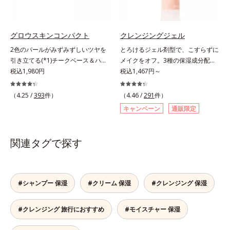
毛穴の汚れをしっかり洗い流す期待
し、目元スッキリ(*4)・くすみケ
シット、フィチン酸、ユズセラミ
感が高まる黒と、優しく肌に吸い付
ア・ハイライト効果と、1本で3つの
ド、スフィンゴ糖脂質*5 テトラ2-
くようなとろけ感のジェル状テクス
機能を兼ね備えた目元用美容液を開
ヘキシルデカン酸アスコルビル、天
チャー。毛穴の黒ずみもメイクもし
発しました。保湿成分×マッサージ
然ビタミンE、イノシット、フィチ
グロウスキンコンパクト
クレンジングジェル
っかり洗い流し、洗いあがりはつる
効果で目元の巡りをスムーズにし、
ン酸、ユズセラミド、スフィンゴ糖
2色のパールがみずみずしいツヤを
とろけるジェル剤型で、こすらずに
んとした肌に。泡立て不要であわた
乾燥をケアして目元スッキリ。さら
脂質配合＝肌をなめらかに整える整
引き立てる(*1)チークベース＆ハイ
メイクをオフ。3種の保湿成分配合
だしい朝も疲れて帰ってきた夜も手
にワイルドタイムエキス(*5)が肌の
肌成分*6 角層まで*7 うるおいによ
ライト。ベースメイクの仕上げに重
税込1,980円
の濃密ジェルなので洗いあがりは、
税込1,467円～
軽にご使用いただけます。*1 リパ
キメを整え、ブライトニングフィル
りキメを整えて毛穴を目立たなくす
ねれば、みずみずしいツヤが表情を
もち肌ぷるん！。メルティクリアベ
ーゼ、リンゴ酸*2 イソステアリル
ター(*6)が光をコントロールして目
る*8 すべての方に皮膚刺激がおき
一段と魅力的に引き立てる、チーク
ース採用のぷるぷる濃密ジェルは、
（4.25 /
393
件）
（4.46 /
291
件）
アスコルビルリン酸２Na、プラン
元のくすみを払い、透明感のある目
ないというわけではありません※敏
ベース＆ハイライトです。チークベ
メイクとなじみ始めると、とろける
クトンエキス、ハス花エキス、乳酸
元へ整えます。メイクの上からでも
感肌対象パッチテスト済（すべての
キャンペーン
通販限定
ースには血色感を再現するレッドパ
ように液状に変化。しっかりメイク
桿菌/セイヨウナシ果汁発酵液、ア
ＯＫだから、メイク直しのついでに
人に皮膚刺激がおきないというわけ
ール、ハイライトには骨格や顔立ち
も、みるみる浮き上がらせて落とし
ルギニン【ご使用ステップ】オルビ
スティックをササッとすべらせるだ
ではありません）※弱酸性（ローシ
に合わせて立体感を強調するグリー
ます。ヒアルロン酸ナトリウム、マ
ス ミスター クレンザー ⇒ 化粧水
関連タグで探す
けで、ほんのり血色感をONしてハ
ョン・モイスチャーのみ）
ンパール。補色にあたる2色のパー
リンコラーゲン(*)、ローヤルゼリー
⇒ 保湿液※洗顔料と置き換えてご
イライト効果も。お疲れ目元がスッ
ルがお互いの鮮やかさを強調。絶妙
エキス配合で、洗い上がりはしっと
使用いただけます。※週2～3回のス
キリします。スキンケアにもメイク
なコントラストでいきいきとした血
りもちもち。濡れた手でもOKなの
ペシャル洗顔としてのご使用をおす
直しにも使える、デジタルデバイス
色感を再現しながら、みずみずしい
で、お風呂場でもお使いいただけま
#シャンプー 保湿
#クリーム 保湿
#クレンジング 保湿
すめいたしますが、クレンジング料
が手放せない私たちにぴったりのア
ツヤを演出します。さらにどのファ
す。* 水溶性コラーゲン各商品の詳
としてお使いいただく場合や、お肌
イテムです。*1 肌の乾燥、キメの
ンデーションにもすっと溶け込む、
しい情報は商品ページをご覧くださ
の状態に合わせて毎日お使いいただ
乱れ*2 メイク効果による*3 乾燥に
#クレンジング 旅行におすすめ
#モイスチャー 保湿
シンクロアタッチメント成分(*2)も
い。・BEAUTY夏祭りは、こちら
いても問題ありません。【ご使用方
よる*4 マッサージ効果による*5 乾
配合。パウダー、リキッド、どのタ
法】①適量(さくらんぼ 1粒程度)を
燥によるくすみをケアする植物性保