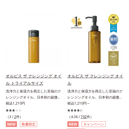
オルビス ザ クレンジング オイ
オルビス ザ クレンジング オイ
ル トライアルサイズ
ル
洗浄力と保湿力を両立した至福のク
洗浄力と保湿力を両立した至福のク
レンジングオイル。日本初の超微粒
レンジングオイル。日本初の超微粒
子技術(*1)が毛穴奥の微細な汚れに
税込1,210円
子技術(*1)が毛穴奥の微細な汚れに
税込1,210円～
アプローチ。圧倒的な洗浄力と毛穴
アプローチ。圧倒的な洗浄力と毛穴
悩みに着目したクレンジングオイル
悩みに着目したクレンジングオイル
（3 /
2
件）
（4.36 /
792
件）
のトライアルサイズです。日本初・
です。日本初・超微粒子技術(*1)
NEW
数量限定
NEW
キャンペーン
超微粒子技術(*1)で、さっと塗り広
で、さっと塗り広げるだけで濃いメ