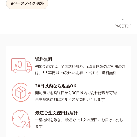
イプのファンデーションとも相性抜
#ベースメイク 保湿
とり、乾いた肌の上で優しくらせん
湿成分*6 ブライトニングフィルタ
群で、ヨレたりせず、きれいに仕上
を描くように、よくなじませます。
ー（酸化チタン、シリカ、マイカ、
がります。*1 メイク効果による*2
②指先の感触が軽くなったら、水ま
酸化鉄、トリメトキシシリルジメチ
ジメチコン
たはぬるま湯でよく洗い流します。
コン）= 仕上がり向上粉体
※W洗顔は不要です。
送料無料
初めての方は、全国送料無料、2回目以降のご利用の方
は、3,300円以上(税込)のお買い上げで、送料無料
30日以内なら返品OK
開封後でも発送日から30日以内であれば返品可能
※商品返送料はオルビスが負担いたします
最短ご注文翌日お届け
一部地域を除き、最短でご注文の翌日にお届けいたし
ます