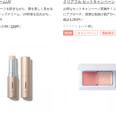
ームUV
クリアフル セットキャンペーン
するミセルから、汚れをはね返す水の
ージを防ぎながら、唇を美しく見せる
お得なセットキャンペーン実施中！ニ
技術が日本初（2024年12月時点、J－
リップクリーム。UV対策を忘れがちな
にアプローチ。清潔な垢抜け肌(*1)
Lによる自社調べ）*2 オルビス内でかつ
線をカットしながら、顔色をパッと明
円
をくり返してしまう」「毛穴目立ち(*
税込4,280円～
ルクレンジングのこと*3 ポーラ化成
UVカットリップです。他の部位より
る」「マスク生活であごや口まわりの
１２－２０）アルキルグルコシド（保
（3.88 /
269
件）
（-.-- / -件）
バリア機能が低い唇は、紫外線の影響
になる」というお悩みに。くり返しニ
するミセル*4 炭酸ジカプリリル*5 乾
NEW
キャンペーン
通販限定
き起こしがち。そこでSPF25・
原因「肌のバリア機能の低下」と、肌
よる*6 キメの乱れによる＜使用量目
UVカット効果のあるリップクリームで、
の目立ち」の両方にWでアプローチす
使用ステップ＞オルビス ザ クレンジ
く唇もしっかりUV対策しましょう。2
キビ対策スキンケアシリーズです。5
ル ⇒ 洗顔料 ⇒ 化粧水 ⇒ 保
成分（加水分解コラーゲン、ゲットウ
物由来成分とコラーゲンが肌をいたわ
を配合しているから、カサつき・くす
るおいを与え、バリア機能を維持。ニ
ュ程度）をとり、手のひら全体にさっ
どの乾燥悩みも解決＆うるおい長持ち。
にくい肌を目指します。さらにビタミ
。2.肌の上で軽くらせんを描くよう
どんな肌色にも似合うカラーで、唇を
(*3)と5種の整肌成分(*4)から成る「
とよくなじませます。※落ちにくいメ
ながらケアします。マスクに色移りし
ットカプセル(*5)」を配合。カプセルが
す際は、乾いた手にとり、メイクとし
、気兼ねなく使えます。口紅の下地と
してから成分を放出する特殊技術によ
ませてください。3.メイクとなじんだ
すめです。
浸透力(*6)と安定性を実現。毛穴の
はぬるま湯でよく洗い流します。4.そ
かりケア(*7)して、ゆらぎやすいニ
料で洗顔してください。各商品の詳し
ずみずしい清潔な垢抜け肌(*1)へと
品ページをご覧ください。・BEAUTY
っぷりの保湿成分で低刺激。敏感肌の
こちら
いいただけます(*8)。L＝さっぱりタ
ビのできやすい肌・超脂性肌～普通肌