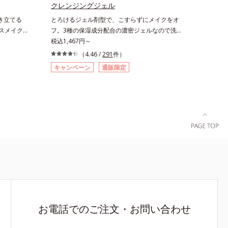
普通肌～乾
クレンジングジェル
キメの乱れに
き立てる
とろけるジェル剤型で、こすらずにメイクをオ
スコルビル
ースメイクの
フ。3種の保湿成分配合の濃密ジェルなので洗い
イノシット、
が表情を一
あがりは、もち肌ぷるん！。メルティクリアベー
税込1,467円～
ゴ糖脂質
ス＆ハイラ
ス採用のぷるぷる濃密ジェルは、メイクとなじみ
（4.46 /
291
件）
ルビル、天
再現するレ
始めると、とろけるように液状に変化。しっかり
酸、ユズセ
キャンペーン
通販限定
立ちに合わ
メイクも、みるみる浮き上がらせて落とします。
なめらかに
。補色にあ
ヒアルロン酸ナトリウム、マリンコラーゲン
おいによりキ
を強調。絶
(*)、ローヤルゼリーエキス配合で、洗い上がり
すべての方
色感を再現
はしっとりもちもち。濡れた手でもOKなので、
ありません
ます。さら
お風呂場でもお使いいただけます。* 水溶性コラ
の人に皮膚
け込む、シ
ーゲン各商品の詳しい情報は商品ページをご覧く
せん）※弱
合。パウダ
ださい。・BEAUTY夏祭りは、こちら
）
ーションと
に仕上がり
る*2 ジメチコン
お電話でのご注文・お問い合わせ