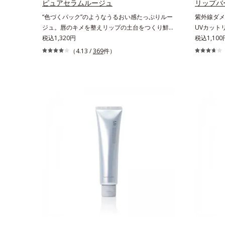
し、毎日のメイクが楽しくなる晴れやかな肌に導
ピュアセラムルージュ
リップバ
湿）で形成
きます。*1 ポーラ化成独自の（Ｃ１２－２０）
“色づくパック”のようなうるおい感たっぷりルー
紫外線ダメ
膜をつくる
アルキルグルコシド（保湿）で形成するミセルか
ジュ。唇のキメを整えリップの土台をつくり鮮や
UVカット
GLOBA
ら、汚れをはね返す水の膜をつくる技術が日本初
かな発色を叶えます。唇にたっぷりうるおいを与
税込1,320円
唇に。紫外
税込1,100
てないオイ
（2024年12月時点、J－GLOBALによる自社調
えながら鮮やかに色づく、スキンケア発想の美発
るく見せる
（4.13 /
369
件）
独自の（Ｃ
べ）*2 オルビス内でかつてないオイルクレンジ
色ルージュ(口紅)です。荒れやすいデリケートな
角層が薄く
湿）で形成
ングのこと*3 ポーラ化成独自の（Ｃ１２－２
唇のキメを整えて、リップの土台をつくります。
で乾燥を引
燥や汚れに
０）アルキルグルコシド（保湿）で形成するミセ
乾燥や凹凸などの唇悩みを解決(*1)する「リップ
PA++の
安＞適量＜
ル*4 炭酸ジカプリリル*5 乾燥や汚れによる*6
トリートメント成分(*2)」や、鮮やかな発色で、
顔だけでな
ング オイ
キメの乱れによる＜使用量目安＞適量＜使用ステ
均一な質感に整った唇にのせることでより美しく
種類の保湿
湿液 ※W洗顔が必要です＜使用方法＞1.適量
ップ＞オルビス ザ クレンジング オイル ⇒ 洗
色づく「クリアカラー成分(*3)」を配合。さらに
葉エキス）
（2プッシ
顔料 ⇒ 化粧水 ⇒ 保湿液 ※W洗顔が必
吐息や飲み物の水分を取り込んでリップの密着性
み(*)な
と広げます
要です＜使用方法＞1.適量をとり、手のひら全体
を高める「ウォーターゲル成分(*4）」で、マス
通常色は、
に、メイク
にさっと広げます。2.肌の上で軽くらせんを描く
クに色移りもしにくい仕様です。*1 メイク効果
美しく魅せ
イクを落と
ように、メイクとよくなじませます。※落ちにく
による *2 シリカ、酸化チタン、トリエトキシカ
にくいので
っかりなじ
いメイクを落とす際は、乾いた手にとり、メイク
プリリルシラン、アルニカ花エキス＝唇にうるお
してもおす
ら、水また
としっかりなじませてください。3.メイクとなじ
いを与える効果と、凹凸を補正して見せる効果を
の後、洗顔
んだら、水またはぬるま湯でよく洗い流します。
併せ持つ成分*3 ダイマージリノール酸ダイマー
い情報は商
4.その後、洗顔料で洗顔してください。
ジリノレイルビス（ベヘニル/イソステアリル/フ
夏祭りは、
ィトステリル）＝均一でムラのない鮮やかな発色
を叶える成分*4 ラウリルPEG‐10トリス（トリメ