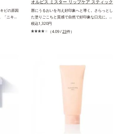
オルビス ミスター リップケア スティック
え、シミ・ソバカスを防ぐ（ウォッシュ除く）
キビの原因
唇にうるおいを与え好印象へと導く。さらっとし
*2 オルビス内スキンケアシリーズの保湿力*3 年
へ。「ニキビ
た塗りごこちと質感で自然で好印象な口元に。さ
齢に応じたお手入れのこと*4 うるおいによる*5
2)が気にな
らっとした軽やかな塗りごこちでありながらも、
税込1,320円
乾燥、ハリ・ツヤのなさ*6 乾燥による*7 保湿成
ニキビが気
唇にうるおいを与える「モイストキープ処方」採
分*8 ロニセラカエルレア果汁、ノバラエキス配
（4.09 /
23
件）
キビの根本
用で、「唇のかさつきはケアしたいけど、リップ
合＝うるおいを与えハリと透明感に満ちた肌へ導
悩み「毛穴
クリームはべたつくから苦手」というリップクリ
く保湿成分*9 メマツヨイグサ抽出液、スイカズ
る、薬用ニ
ームに苦手意識を感じる方でも使用しやすい設計
ラエキス配合＝角層のすみずみまで水分・油分を
種の和漢植
に。ツヤを抑えた質感で、自然で好印象な口元へ
保ち、ハリ・ツヤを与える保湿成分*10 気持ちの
りながらう
と導きます。3種の植物性保湿成分を組み合わせ
こと各商品の詳しい情報は商品ページをご覧くだ
キビができ
た「MULTI-３※」を配合。さらに、ミツロウ、
さい。・BEAUTY夏祭りは、こちら
ンC誘導体
ヒアルロン酸、コラーゲン配合で、唇にうるおい
ナノVCショ
を与えます。※センブリエキス、ビワ葉エキス、
浸透(*6)
カミツレ花エキス：唇にうるおいを与える保湿成
って、高い
分
目立ちをしっ
キビ肌を、み
導きます。た
方にもお使
イプ（ニキ
）M＝しっ