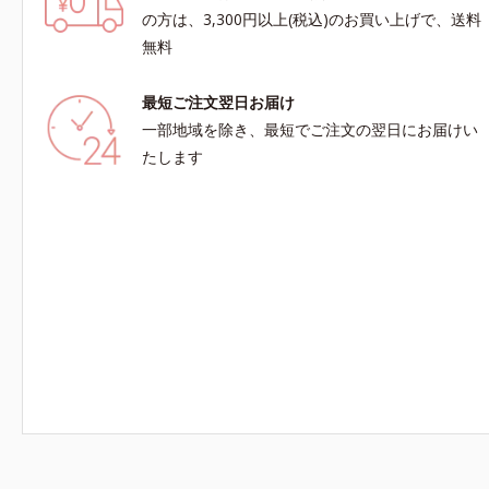
料と置き換えてご使用いただけます。※週2～3
目元がスッ
の方は、3,300円以上(税込)のお買い上げで、送料
回のスペシャル洗顔としてのご使用をおすすめい
しにも使え
無料
たしますが、クレンジング料としてお使いいただ
たちにぴっ
く場合や、お肌の状態に合わせて毎日お使いいた
キメの乱れ
最短ご注文翌日お届け
だいても問題ありません。【ご使用方法】①適量
マッサージ
(さくらんぼ 1粒程度)をとり、乾いた肌の上で優
アする植物
一部地域を除き、最短でご注文の翌日にお届けい
しくらせんを描くように、よくなじませます。②
ター（酸化
たします
指先の感触が軽くなったら、水またはぬるま湯で
リメトキシ
よく洗い流します。※W洗顔は不要です。
体