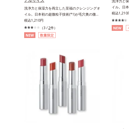
アルサイズ
洗浄力と保
イル。日本
洗浄力と保湿力を両立した至福のクレンジングオ
な汚れにア
税込1,21
イル。日本初の超微粒子技術(*1)が毛穴奥の微細
に着目した
な汚れにアプローチ。圧倒的な洗浄力と毛穴悩み
税込1,210円
微粒子技術
に着目したクレンジングオイルのトライアルサイ
（3 /
2
件）
NEW
メイクはも
ズです。日本初・超微粒子技術(*1)で、さっと塗
NEW
数量限定
持ちのいい
り広げるだけで濃いメイクはもちろん毛穴悩みも
ないクレン
取り去り、一瞬で気持ちのいい素肌へ。スキンケ
化成は独自
ア0番目に、かつてないクレンジング(*2)をご用
小さい超微
意しました。ポーラ化成は独自の先端研究によ
とに成功。
り、ナノバブルよりも小さい超微粒子(*3)をクレ
イルが肌と
ンジングに搭載することに成功。毛穴よりはるか
肌表面にう
に小さい超微粒子とオイルが肌と汚れの間に入り
い流した瞬
込み、小さくばらけて肌表面にうるおいベールを
し、細かい
形成。これにより、洗い流した瞬間に汚れが肌に
オイル(*
再付着することを防止し、細かい毛穴汚れをごっ
目立ちにく
そりするん！角栓溶解オイル(*4)が詰まりや黒ず
のためのく
みも溶かして、毛穴の目立ちにくいすべすべ肌に
圧巻の洗浄
洗い上げます。大人肌のためのくすみ(*5)を晴ら
乾燥による
すアプローチによって圧巻の洗浄力と保湿力を叶
くなる晴れ
え、毛穴目立ち(*6)や乾燥によるくすみをケア
独自の（Ｃ