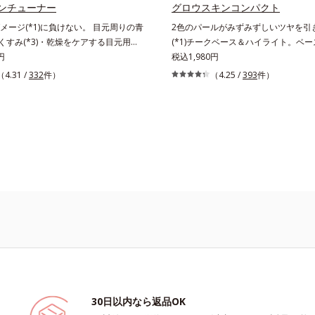
とりタイプ（ニキビのできやすい肌・
ンチューナー
グロウスキンコンパクト
性肌）*1 洗浄による汚れの除去*2 
メージ(*1)に負けない。 目元周りの青
2色のパールがみずみずしいツヤを引
よる*3 テトラ2-ヘキシルデカン酸ア
・くすみ(*3)・乾燥をケアする目元用ス
(*1)チークベース＆ハイライト。ベ
配合＝整肌成分*4 天然ビタミンE、
美容液。目元周りにあらわれる青クマ
円
仕上げに重ねれば、みずみずしいツヤ
税込1,980円
フィチン酸、ユズセラミド、スフィン
すみ(*3)・乾燥に。メイクの上からでも
段と魅力的に引き立てる、チークベー
（4.31 /
332
件）
（4.25 /
393
件）
*5 テトラ2-ヘキシルデカン酸アスコ
用スティック状美容液です。今や手放
イトです。チークベースには血色感を
然ビタミンE、イノシット、フィチン
となったPCやスマートフォンなどの
ッドパール、ハイライトには骨格や顔
ラミド、スフィンゴ糖脂質配合＝肌を
バイス。その液晶画面が発するブルー
せて立体感を強調するグリーンパール
整える整肌成分*6 角層まで*7 うる
び続けると、目元周りには青クマ・く
たる2色のパールがお互いの鮮やかさ
メを整えて毛穴を目立たなくする*8 
が……。そこでデジタルダメージの根
妙なコントラストでいきいきとした血
に皮膚刺激がおきないというわけでは
目し、目元スッキリ(*4)・くすみケ
しながら、みずみずしいツヤを演出し
※敏感肌対象パッチテスト済（すべて
イト効果と、1本で3つの機能を兼ね
にどのファンデーションにもすっと溶
刺激がおきないというわけではありま
用美容液を開発しました。保湿成分×
ンクロアタッチメント成分(*2)も配
酸性（ローション・モイスチャーのみ
効果で目元の巡りをスムーズにし、乾
ー、リキッド、どのタイプのファンデ
て目元スッキリ。さらにワイルドタイ
も相性抜群で、ヨレたりせず、きれい
*5)が肌のキメを整え、ブライトニング
ます。*1 メイク効果によ
(*6)が光をコントロールして目元のく
、透明感のある目元へ整えます。メイ
でもＯＫだから、メイク直しのついで
クをササッとすべらせるだけで、ほん
30日以内なら返品OK
をONしてハイライト効果も。お疲れ