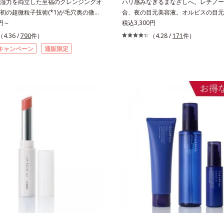
湿力を両立した至福のクレンジングオ
ハリ感みなぎるまなざしへ。レチノール
初の超微粒子技術(*1)が毛穴奥の微細
合、夜の目元美容液。オルビスの目元
プローチ。圧倒的な洗浄力と毛穴悩み
0円～
し、ハリ感みなぎるまなざしへ。レチノ
税込3,300円
クレンジングオイルです。日本初・超
配合の目元美容液です。目元悩みをマ
（4.36 /
790
件）
（4.28 /
171
件）
(*1)で、さっと塗り広げるだけで濃い
するレチノールと、ハリ感をサポート
キャンペーン
通販限定
ちろん毛穴悩みも取り去り、一瞬で気
ド(*2)の2種の成分が深いうるおいを
素肌へ。スキンケア0番目に、かつて
上がるようなハリ感を呼び覚まします
ジング(*2)をご用意しました。ポーラ
のび広がり、肌表面にピン！としたハ
の先端研究により、ナノバブルよりも
え、さらに疑似セラミド(*3)が角層
粒子(*3)をクレンジングに搭載するこ
(*4)。夜のスキンケアの最後にプラ
毛穴よりはるかに小さい超微粒子とオ
乾燥による小ジワを目立たなくし、ハ
汚れの間に入り込み、小さくばらけて
る目元を目指します。*1 レチノール
るおいベールを形成。これにより、洗
成分*2 パルミトイルトリペプチド－
間に汚れが肌に再付着することを防止
成分*3 ラウロイルグルタミン酸ジ（
毛穴汚れをごっそりするん！角栓溶解
リル/オクチルドデシル）配合＝保湿成
4)が詰まりや黒ずみも溶かして、毛穴の
まで
いすべすべ肌に洗い上げます。大人肌
すみ(*5)を晴らすアプローチによって
力と保湿力を叶え、毛穴目立ち(*6)や
くすみをケアし、毎日のメイクが楽し
やかな肌に導きます。*1 ポーラ化成
１２－２０）アルキルグルコシド（保