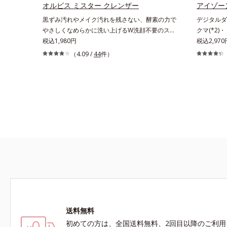
チルシロキシ）シリルエチルジメチコン＝水分に
オルビス ミスター クレンザー
アイゾー
よって密着性を向上させ色持ちを叶える成分
黒ずみ汚れやメイク汚れを残さない、酵素の力で
デジタルダ
やさしくなめらかに洗い上げるW洗顔不要のスペ
クマ(*2)
シャルクレンザー。過剰な皮脂とその皮脂汚れが
税込1,980円
ティック状
税込2,970
詰まって発生する黒ずみ汚れに着目。古い角層を
(*2)・く
（4.09 /
44
件）
洗い流す洗浄成分「リンゴ酸」と過剰な皮脂を溶
使える目元
かし出す脂質分解酵素「リパーゼ」を組み合わせ
せない存在
た複合洗浄成分「リンゴ酸 LP(*1)」を配合し、
デジタルデ
毛穴の黒ずみ汚れを繰り返しません。さらに、
ライトを浴
「CISブースター(*2)」配合で、あなた本来の清
すみ・乾燥
潔透明肌へと導きます。毛穴の汚れをしっかり洗
本原因に着
い流す期待感が高まる黒と、優しく肌に吸い付く
ア・ハイラ
ようなとろけ感のジェル状テクスチャー。毛穴の
備えた目元
黒ずみもメイクもしっかり洗い流し、洗いあがり
マッサージ
はつるんとした肌に。泡立て不要であわただしい
燥をケアし
朝も疲れて帰ってきた夜も手軽にご使用いただけ
ムエキス(
ます。*1 リパーゼ、リンゴ酸*2 イソステアリル
フィルター
アスコルビルリン酸２Na、プランクトンエキ
すみを払い
ス、ハス花エキス、乳酸桿菌/セイヨウナシ果汁
クの上から
送料無料
発酵液、アルギニン【ご使用ステップ】オルビス
にスティッ
ミスター クレンザー ⇒ 化粧水 ⇒ 保湿液※洗顔
のり血色感
初めての方は、全国送料無料、2回目以降のご利用