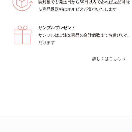
開封後でも発送日から30日以内であれば返品可能
キリします。スキンケアにもメイク直
※商品返送料はオルビスが負担いたします
る、デジタルデバイスが手放せない私
たりのアイテムです。*1 肌の乾燥、
*2 メイク効果による*3 乾燥による*4
サンプルプレゼント
効果による*5 乾燥によるくすみをケ
性保湿成分*6 ブライトニングフィル
サンプルはご注文商品の合計個数までお選びいた
チタン、シリカ、マイカ、酸化鉄、ト
だけます
シリルジメチコン）= 仕上がり向上粉
詳しくはこちら