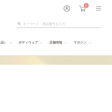
0
検
索
食品）
ボディウェア
店舗情報
マガジン