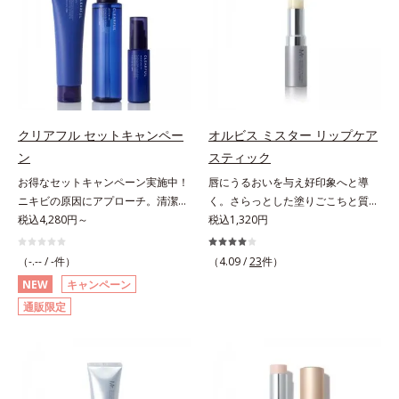
とり、メイクとしっかりなじませて
にとり、メイクとしっかりなじませ
シナジー設計で、あなたのエイジン
ト成分(*2)」や、鮮やかな発色で、
唇もしっかりUV対策しましょう。2
ください。3.メイクとなじんだら、
てください。3.メイクとなじんだ
グケアを応援します。*1 メラニン
均一な質感に整った唇にのせること
種類の保湿成分（加水分解コラーゲ
水またはぬるま湯でよく洗い流しま
ら、水またはぬるま湯でよく洗い流
の生成を抑え、シミ・ソバカスを防
でより美しく色づく「クリアカラー
ン、ゲットウ葉エキス）を配合して
す。4.その後、洗顔料で洗顔してく
します。4.その後、洗顔料で洗顔し
ぐ（ウォッシュ除く）*2 オルビス
成分(*3)」を配合。さらに吐息や飲
いるから、カサつき・くすみ(*)など
ださい。
てください。各商品の詳しい情報は
内スキンケアシリーズの保湿力*3
み物の水分を取り込んでリップの密
の乾燥悩みも解決＆うるおい長持
商品ページをご覧ください。・
年齢に応じたお手入れのこと*4 う
着性を高める「ウォーターゲル成分
ち。通常色は、どんな肌色にも似合
BEAUTY夏祭りは、こちら
るおいによる*5 乾燥、ハリ・ツヤ
(*4）」で、マスクに色移りもしに
うカラーで、唇を美しく魅せながら
クリアフル セットキャンペー
オルビス ミスター リップケア
のなさ*6 乾燥による*7 保湿成分*8
くい仕様です。*1 メイク効果によ
ケアします。マスクに色移りしにく
ロニセラカエルレア果汁、ノバラエ
ン
スティック
る *2 シリカ、酸化チタン、トリエ
いので、気兼ねなく使えます。口紅
キス配合＝うるおいを与えハリと透
お得なセットキャンペーン実施中！
唇にうるおいを与え好印象へと導
トキシカプリリルシラン、アルニカ
の下地としてもおすすめです。
明感に満ちた肌へ導く保湿成分*9
ニキビの原因にアプローチ。清潔な
く。さらっとした塗りごこちと質感
花エキス＝唇にうるおいを与える効
メマツヨイグサ抽出液、スイカズラ
垢抜け肌(*1)へ。「ニキビをくり返
税込4,280円～
で自然で好印象な口元に。さらっと
税込1,320円
果と、凹凸を補正して見せる効果を
エキス配合＝角層のすみずみまで水
してしまう」「毛穴目立ち(*2)が気
した軽やかな塗りごこちでありなが
併せ持つ成分*3 ダイマージリノー
分・油分を保ち、ハリ・ツヤを与え
になる」「マスク生活であごや口ま
らも、唇にうるおいを与える「モイ
ル酸ダイマージリノレイルビス（ベ
（-.-- / -件）
（4.09 /
23
件）
る保湿成分*10 気持ちのこと各商品
わりのニキビが気になる」というお
ストキープ処方」採用で、「唇のか
ヘニル/イソステアリル/フィトステ
NEW
キャンペーン
の詳しい情報は商品ページをご覧く
悩みに。くり返しニキビの根本原因
さつきはケアしたいけど、リップク
リル）＝均一でムラのない鮮やかな
ださい。・BEAUTY夏祭りは、こち
通販限定
「肌のバリア機能の低下」と、肌悩
リームはべたつくから苦手」という
発色を叶える成分*4 ラウリルPEG‐
ら
み「毛穴の目立ち」の両方にWでア
リップクリームに苦手意識を感じる
10トリス（トリメチルシロキシ）シ
プローチする、薬用ニキビ対策スキ
方でも使用しやすい設計に。ツヤを
リルエチルジメチコン＝水分によっ
ンケアシリーズです。5種の和漢植
抑えた質感で、自然で好印象な口元
て密着性を向上させ色持ちを叶える
物由来成分とコラーゲンが肌をいた
へと導きます。3種の植物性保湿成
成分