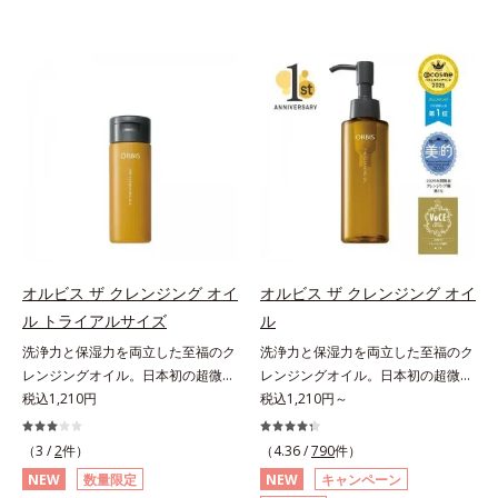
オルビス ザ クレンジング オイ
オルビス ザ クレンジング オイ
ル トライアルサイズ
ル
洗浄力と保湿力を両立した至福のク
洗浄力と保湿力を両立した至福のク
レンジングオイル。日本初の超微粒
レンジングオイル。日本初の超微粒
子技術(*1)が毛穴奥の微細な汚れに
税込1,210円
子技術(*1)が毛穴奥の微細な汚れに
税込1,210円～
アプローチ。圧倒的な洗浄力と毛穴
アプローチ。圧倒的な洗浄力と毛穴
悩みに着目したクレンジングオイル
悩みに着目したクレンジングオイル
（3 /
2
件）
（4.36 /
790
件）
のトライアルサイズです。日本初・
です。日本初・超微粒子技術(*1)
NEW
数量限定
NEW
キャンペーン
超微粒子技術(*1)で、さっと塗り広
で、さっと塗り広げるだけで濃いメ