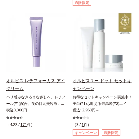
通販限定
げるだけで濃いメイクはもちろん毛
イクはもちろん毛穴悩みも取り去
穴悩みも取り去り、一瞬で気持ちの
り、一瞬で気持ちのいい素肌へ。ス
いい素肌へ。スキンケア0番目に、
キンケア0番目に、かつてないクレ
かつてないクレンジング(*2)をご用
ンジング(*2)をご用意しました。ポ
意しました。ポーラ化成は独自の先
ーラ化成は独自の先端研究により、
端研究により、ナノバブルよりも小
ナノバブルよりも小さい超微粒子
さい超微粒子(*3)をクレンジングに
(*3)をクレンジングに搭載すること
搭載することに成功。毛穴よりはる
に成功。毛穴よりはるかに小さい超
かに小さい超微粒子とオイルが肌と
微粒子とオイルが肌と汚れの間に入
汚れの間に入り込み、小さくばらけ
り込み、小さくばらけて肌表面にう
て肌表面にうるおいベールを形成。
るおいベールを形成。これにより、
これにより、洗い流した瞬間に汚れ
洗い流した瞬間に汚れが肌に再付着
オルビス レチフォーカス アイ
オルビスユー ドット セットキ
が肌に再付着することを防止し、細
することを防止し、細かい毛穴汚れ
クリーム
ャンペーン
かい毛穴汚れをごっそりするん！角
をごっそりするん！角栓溶解オイル
栓溶解オイル(*4)が詰まりや黒ずみ
(*4)が詰まりや黒ずみも溶かして、
ハリ感みなぎるまなざしへ。レチノ
お得なセットキャンペーン実施中！
も溶かして、毛穴の目立ちにくいす
毛穴の目立ちにくいすべすべ肌に洗
ール(*1)配合、夜の目元美容液。オ
美白(*1)も叶える最高峰(*2)エイジ
べすべ肌に洗い上げます。大人肌の
い上げます。大人肌のためのくすみ
ルビスの目元技術を結集し、ハリ感
税込3,300円
ングケア(*3)。ハリも透明感(*4)も
税込12,980円～
ためのくすみ(*5)を晴らすアプロー
(*5)を晴らすアプローチによって圧
みなぎるまなざしへ。レチノール
結果主義。年齢サイン(*5)の因子に
チによって圧巻の洗浄力と保湿力を
巻の洗浄力と保湿力を叶え、毛穴目
(*1)配合の目元美容液です。目元悩
着目した肌科学エイジングケア(*3)
（4.28 /
171
件）
（3 /
1
件）
叶え、毛穴目立ち(*6)や乾燥による
立ち(*6)や乾燥によるくすみをケア
みをマルチにケアするレチノール
シリーズ。オルビスユー ドットシ
キャンペーン
通販限定
くすみをケアし、毎日のメイクが楽
し、毎日のメイクが楽しくなる晴れ
と、ハリ感をサポートするペプチド
リーズは、年齢による肌悩み一つ一