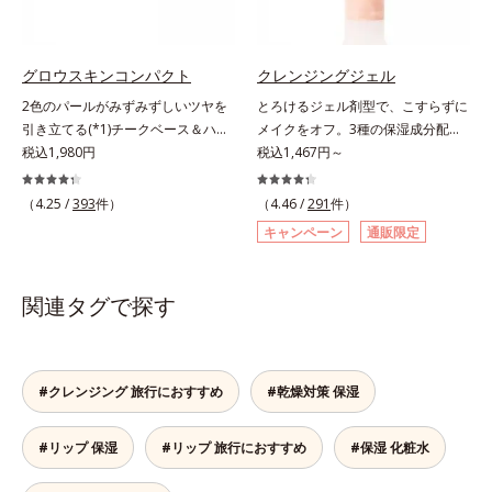
毛穴の汚れをしっかり洗い流す期待
し、目元スッキリ(*4)・くすみケ
シット、フィチン酸、ユズセラミ
感が高まる黒と、優しく肌に吸い付
ア・ハイライト効果と、1本で3つの
ド、スフィンゴ糖脂質*5 テトラ2-
くようなとろけ感のジェル状テクス
機能を兼ね備えた目元用美容液を開
ヘキシルデカン酸アスコルビル、天
チャー。毛穴の黒ずみもメイクもし
発しました。保湿成分×マッサージ
然ビタミンE、イノシット、フィチ
グロウスキンコンパクト
クレンジングジェル
っかり洗い流し、洗いあがりはつる
効果で目元の巡りをスムーズにし、
ン酸、ユズセラミド、スフィンゴ糖
2色のパールがみずみずしいツヤを
とろけるジェル剤型で、こすらずに
んとした肌に。泡立て不要であわた
乾燥をケアして目元スッキリ。さら
脂質配合＝肌をなめらかに整える整
引き立てる(*1)チークベース＆ハイ
メイクをオフ。3種の保湿成分配合
だしい朝も疲れて帰ってきた夜も手
にワイルドタイムエキス(*5)が肌の
肌成分*6 角層まで*7 うるおいによ
ライト。ベースメイクの仕上げに重
税込1,980円
の濃密ジェルなので洗いあがりは、
税込1,467円～
軽にご使用いただけます。*1 リパ
キメを整え、ブライトニングフィル
りキメを整えて毛穴を目立たなくす
ねれば、みずみずしいツヤが表情を
もち肌ぷるん！。メルティクリアベ
ーゼ、リンゴ酸*2 イソステアリル
ター(*6)が光をコントロールして目
る*8 すべての方に皮膚刺激がおき
一段と魅力的に引き立てる、チーク
ース採用のぷるぷる濃密ジェルは、
（4.25 /
393
件）
（4.46 /
291
件）
アスコルビルリン酸２Na、プラン
元のくすみを払い、透明感のある目
ないというわけではありません※敏
ベース＆ハイライトです。チークベ
メイクとなじみ始めると、とろける
クトンエキス、ハス花エキス、乳酸
元へ整えます。メイクの上からでも
感肌対象パッチテスト済（すべての
キャンペーン
通販限定
ースには血色感を再現するレッドパ
ように液状に変化。しっかりメイク
桿菌/セイヨウナシ果汁発酵液、ア
ＯＫだから、メイク直しのついでに
人に皮膚刺激がおきないというわけ
ール、ハイライトには骨格や顔立ち
も、みるみる浮き上がらせて落とし
ルギニン【ご使用ステップ】オルビ
スティックをササッとすべらせるだ
ではありません）※弱酸性（ローシ
に合わせて立体感を強調するグリー
ます。ヒアルロン酸ナトリウム、マ
ス ミスター クレンザー ⇒ 化粧水
関連タグで探す
けで、ほんのり血色感をONしてハ
ョン・モイスチャーのみ）
ンパール。補色にあたる2色のパー
リンコラーゲン(*)、ローヤルゼリー
⇒ 保湿液※洗顔料と置き換えてご
イライト効果も。お疲れ目元がスッ
ルがお互いの鮮やかさを強調。絶妙
エキス配合で、洗い上がりはしっと
使用いただけます。※週2～3回のス
キリします。スキンケアにもメイク
なコントラストでいきいきとした血
りもちもち。濡れた手でもOKなの
ペシャル洗顔としてのご使用をおす
直しにも使える、デジタルデバイス
色感を再現しながら、みずみずしい
で、お風呂場でもお使いいただけま
#クレンジング 旅行におすすめ
#乾燥対策 保湿
すめいたしますが、クレンジング料
が手放せない私たちにぴったりのア
ツヤを演出します。さらにどのファ
す。* 水溶性コラーゲン各商品の詳
としてお使いいただく場合や、お肌
イテムです。*1 肌の乾燥、キメの
ンデーションにもすっと溶け込む、
しい情報は商品ページをご覧くださ
の状態に合わせて毎日お使いいただ
乱れ*2 メイク効果による*3 乾燥に
#リップ 保湿
#リップ 旅行におすすめ
#保湿 化粧水
シンクロアタッチメント成分(*2)も
い。・BEAUTY夏祭りは、こちら
いても問題ありません。【ご使用方
よる*4 マッサージ効果による*5 乾
配合。パウダー、リキッド、どのタ
法】①適量(さくらんぼ 1粒程度)を
燥によるくすみをケアする植物性保